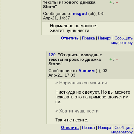
тексты игрового движка
+
–
/
Storm"
Сообщение от
msgod
(ok), 03-
Апр-21, 14:37
Нормально он мапится.
Хватит чушь нести
Ответить
|
Правка
|
Наверх
|
Cообщить
модератору
120.
"Открыты исходные
тексты игрового движка
+
–
/
Storm"
Сообщение от
Аноним
(-), 03-
Апр-21, 17:03
> Нормально он мапится.
Ниоткуда не сделует. Но вы можете
показать это на примере, допустим,
си.
> Хватит чушь нести
Так и не несите.
Ответить
|
Правка
|
Наверх
|
Cообщить
модератору