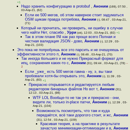
+1
Надо хранить конфигурацию в protobuf
,
Аноним
(169), 07:50 ,
03-Апр-21, (62)
Если ее 500 мегов, об этом наверное стоит задуматься
OSM щикам правда потребова
,
Аноним
(-), 08:47 , 03-Апр-21,
(71)
Который ни прочитать, ни проверить, ни ошибку в случае
чего найти Нет, спасибо
,
Урри
(ok), 12:03 , 03-Апр-21, (92)
+1
Так в этом плане INI как раз проще всего Полная и
честная валидация JSON - дово
,
Аноним
(-), 12:29 , 03-
Апр-21, (103)
Это пока не попробуешь все это парсить и не очешуеешь от
эффективности этого п
,
Аноним
(-), 08:46 , 03-Апр-21, (70)
Так иногда большего и не нужно Прекрасный формат для
ипц, сохранения каких-то с
,
Аноним
(31), 09:44 , 03-Апр-21, (78)
–
2
Если _уже_ есть 500 мегов гамна - ну, э, вы таки
пробовали хотя-бы открывать это
,
Аноним
(-), 11:39 , 03-
Апр-21, (83)
+1
Прекрасно открывается и редактируется любым
редактором бинарных файлов Но вот т
,
Аноним
(31),
12:13 , 03-Апр-21, (98)
WTF LOL Вообще-то не так уж и прекрасно - они,
видите ли, только in-place патчи
,
Аноним
(-), 12:39 , 03-
Апр-21, (104)
Возможность посмотреть, что там и куда
передаётся, всё таки дорогого стоит, и жс
,
Аноним
(31), 12:54 , 03-Апр-21, (109)
Красивая теория, а на практике в результате
зачастую минимизации-оптимизации и в
,
Аноним