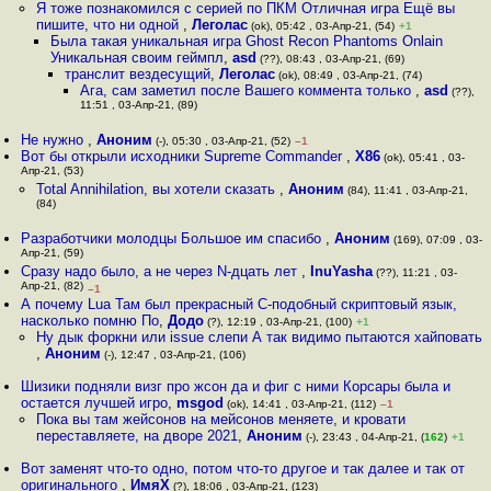
Я тоже познакомился с серией по ПКМ Отличная игра Ещё вы
пишите, что ни одной
,
Леголас
(ok), 05:42 , 03-Апр-21, (54)
+1
Была такая уникальная игра Ghost Recon Phantoms Onlain
Уникальная своим геймпл
,
asd
(??), 08:43 , 03-Апр-21, (69)
транслит вездесущий
,
Леголас
(ok), 08:49 , 03-Апр-21, (74)
Ага, сам заметил после Вашего коммента только
,
asd
(??),
11:51 , 03-Апр-21, (89)
Не нужно
,
Аноним
(-), 05:30 , 03-Апр-21, (52)
–1
Вот бы открыли исходники Supreme Commander
,
X86
(ok), 05:41 , 03-
Апр-21, (53)
Total Annihilation, вы хотели сказать
,
Аноним
(84), 11:41 , 03-Апр-21,
(84)
Разработчики молодцы Большое им спасибо
,
Аноним
(169), 07:09 , 03-
Апр-21, (59)
Сразу надо было, а не через N-дцать лет
,
InuYasha
(??), 11:21 , 03-
Апр-21, (82)
–1
А почему Lua Там был прекрасный C-подобный скриптовый язык,
насколько помню По
,
Додо
(?), 12:19 , 03-Апр-21, (100)
+1
Ну дык форкни или issue слепи А так видимо пытаются хайповать
,
Аноним
(-), 12:47 , 03-Апр-21, (106)
Шизики подняли визг про жсон да и фиг с ними Корсары была и
остается лучшей игро
,
msgod
(ok), 14:41 , 03-Апр-21, (112)
–1
Пока вы там жейсонов на мейсонов меняете, и кровати
переставляете, на дворе 2021
,
Аноним
(-), 23:43 , 04-Апр-21, (
162
)
+1
Вот заменят что-то одно, потом что-то другое и так далее и так от
оригинального
,
ИмяХ
(?), 18:06 , 03-Апр-21, (123)