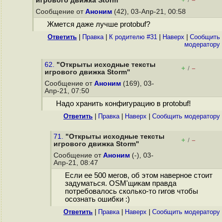
игрового движка Storm"
/
Сообщение от
Аноним
(42), 03-Апр-21, 00:58
Жмется даже лучше protobuf?
Ответить
|
Правка
|
К родителю #31
|
Наверх
|
Cообщить
модератору
62.
"Открыты исходные тексты
+
–
/
игрового движка Storm"
Сообщение от
Аноним
(169), 03-
Апр-21, 07:50
Надо хранить конфигурацию в protobuf!
Ответить
|
Правка
|
Наверх
|
Cообщить модератору
71.
"Открыты исходные тексты
+
–
/
игрового движка Storm"
Сообщение от
Аноним
(-), 03-
Апр-21, 08:47
Если ее 500 мегов, об этом наверное стоит
задуматься. OSM'щикам правда
потребовалось сколько-то гигов чтобы
осознать ошибки :)
Ответить
|
Правка
|
Наверх
|
Cообщить модератору