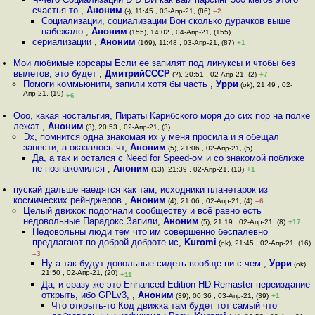
счастья то
,
Аноним
(-), 11:45 , 03-Апр-21, (86)
–2
Социализации, социализации Вон сколько дурачков выше
набежало
,
Аноним
(155), 14:02 , 04-Апр-21, (155)
сериализации
,
Аноним
(169), 11:48 , 03-Апр-21, (87)
+1
Мои любимые корсары Если её запилят под линуксы и чтобы без
вылетов, это будет
,
ДмитрийСССР
(?), 20:51 , 02-Апр-21, (2)
+7
Помоги коммьюнити, запили хотя бы часть
,
Урри
(ok), 21:49 , 02-
Апр-21, (19)
+6
Ооо, какая ностальгия, Пираты Карибского моря до сих пор на полке
лежат
,
Аноним
(3), 20:53 , 02-Апр-21, (3)
Эх, помнится одна знакомая их у меня просила и я обещал
занести, а оказалось чт
,
Аноним
(5), 21:06 , 02-Апр-21, (5)
Да, а так и остался с Need for Speed-ом и со знакомой поближе
не познакомился
,
Аноним
(13), 21:39 , 02-Апр-21, (13)
+1
пускай дальше наедятся как там, исходники планетарок из
космических рейнджеров
,
Аноним
(4), 21:06 , 02-Апр-21, (4)
–6
Целый движок подогнали сообществу и всё равно есть
недовольные Парадокс Запили
,
Аноним
(5), 21:19 , 02-Апр-21, (8)
+17
Недовольны люди тем что им совершенно беспалевно
предлагают по доброй доброте ис
,
Kuromi
(ok), 21:45 , 02-Апр-21, (16)
–3
Ну а так будут довольные сидеть вообще ни с чем
,
Урри
(ok),
21:50 , 02-Апр-21, (20)
+11
Да, и сразу же это Enhanced Edition HD Remaster переиздание
открыть, ибо GPLv3,
,
Аноним
(39), 00:36 , 03-Апр-21, (39)
+1
Что открыть-то Код движка там будет тот самый что