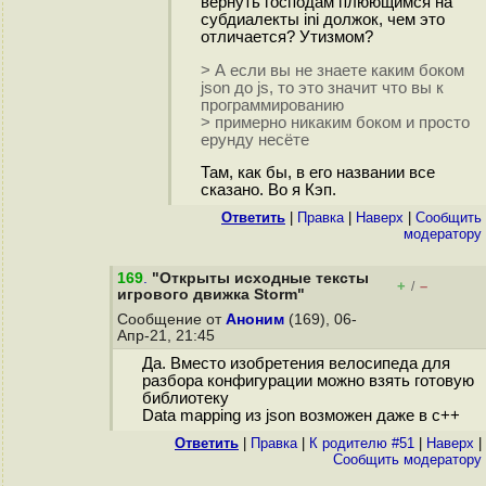
вернуть господам плюющимся на
субдиалекты ini должок, чем это
отличается? Утизмом?
> А если вы не знаете каким боком
json до js, то это значит что вы к
программированию
> примерно никаким боком и просто
ерунду несёте
Там, как бы, в его названии все
сказано. Во я Кэп.
Ответить
|
Правка
|
Наверх
|
Cообщить
модератору
169
.
"Открыты исходные тексты
+
–
/
игрового движка Storm"
Сообщение от
Аноним
(169), 06-
Апр-21, 21:45
Да. Вместо изобретения велосипеда для
разбора конфигурации можно взять готовую
библиотеку
Data mapping из json возможен даже в c++
Ответить
|
Правка
|
К родителю #51
|
Наверх
|
Cообщить модератору