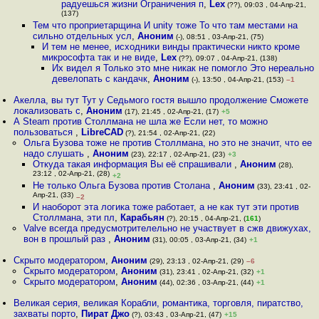
радуешься жизни Ограничения п
,
Lex
(??), 09:03 , 04-Апр-21,
(137)
Тем что проприетарщина И unity тоже То что там местами на
сильно отдельных усл
,
Аноним
(-), 08:51 , 03-Апр-21, (75)
И тем не менее, исходники винды практически никто кроме
микрософта так и не виде
,
Lex
(??), 09:07 , 04-Апр-21, (138)
Их видел я Только это мне никак не помогло Это нереально
девелопать с кандачк
,
Аноним
(-), 13:50 , 04-Апр-21, (153)
–1
Акелла, вы тут Тут у Седьмого гостя вышло продолжение Сможете
локализовать с
,
Аноним
(17), 21:45 , 02-Апр-21, (17)
+5
А Steam против Столлмана не шла же Если нет, то можно
пользоваться
,
LibreCAD
(?), 21:54 , 02-Апр-21, (22)
Ольга Бузова тоже не против Столлмана, но это не значит, что ее
надо слушать
,
Аноним
(23), 22:17 , 02-Апр-21, (23)
+3
Откуда такая информация Вы её спрашивали
,
Аноним
(28),
23:12 , 02-Апр-21, (28)
+2
Не только Ольга Бузова против Столана
,
Аноним
(33), 23:41 , 02-
Апр-21, (33)
–2
И наоборот эта логика тоже работает, а не как тут эти против
Столлмана, эти пл
,
Карабьян
(?), 20:15 , 04-Апр-21, (
161
)
Valve всегда предусмотрителельно не участвует в сжв движухах,
вон в прошлый раз
,
Аноним
(31), 00:05 , 03-Апр-21, (34)
+1
Скрыто модератором
,
Аноним
(29), 23:13 , 02-Апр-21, (29)
–6
Скрыто модератором
,
Аноним
(31), 23:41 , 02-Апр-21, (32)
+1
Скрыто модератором
,
Аноним
(44), 02:36 , 03-Апр-21, (44)
+1
Великая серия, великая Корабли, романтика, торговля, пиратство,
захваты порто
,
Пират Джо
(?), 03:43 , 03-Апр-21, (47)
+15