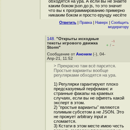
обходятся на ура. А если вы не знаете
каким боком json до js, то это значит
что вы к программированию примерно
никаким боком и просто ерунду несёте
Ответить
|
Правка
|
Наверх
|
Cообщить
модератору
148.
"Открыты исходные
–1
тексты игрового движка
+
–
/
Storm"
Сообщение от
Аноним
(-), 04-
Апр-21, 11:52
> Прекрасно там всё парсится.
Простые варианты вообще
регулярками обходятся на ура.
1) Регулярки гарантируют плохо
предсказуемый перфоманс и
странные факапы на краевых
случаях, если вы не офигеть какой
эксперт в этом.
2) "простые варианты" являются
голимым субсетом а не JSON. Это
не прожует arbitrary input и
сломается.
3) Кстати в этом месте имею честь