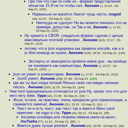
При том что сам по себе он - формат представления
объектов JS И не то чтобы сил
,
Аноним
(-), 12:24 , 03-
Апр-21, (102)
Нормально он мапится Хватит чушь нести
,
msgod
(ok), 14:37 , 03-Апр-21, (111)
Ниоткуда не сделует Но вы можете показать это на
примере, допустим, си Так и не
,
Аноним
(-), 17:03 ,
03-Апр-21, (120)
Ну храните в CBOR, спецально формат сделан с целью
максимально плотной упаковки
,
Аноним
(113), 15:17 , 03-
Апр-21, (113)
потому что в json кодировка как правила unicode, как и в
js Или юникод не нужен
,
Аноним
(126), 18:54 , 03-Апр-21, (126)
Эксперты от яваскрипта пробили новое дно - вы вообще
не понимаете как компьютеры
,
Аноним
(-), 12:27 , 04-
Апр-21, (150)
+2
json не умеет в комментарии
,
Аноним
(-), 17:47 , 03-Апр-21, (122)
Json5 умеет
,
Аноним
(169), 07:46 , 05-Апр-21, (
165
)
где же ты был когда потный Лёнька свою системдю начинал
писать
,
Аноним
(144), 11:25 , 04-Апр-21, (144)
Чем toml принципиально отличается от json Ну, кроме того что для
него нету библ
,
Урри
(ok), 21:48 , 02-Апр-21, (18)
+1
Жсон, кстати, на практике, очень прекрасен для сериализации, и
сжимается замечат
,
Аноним
(31), 23:33 , 02-Апр-21, (31)
–1
Текст он и есть текст, как текст так и жмется Имхо yaml
приятнее - не надо в стр
,
Урри
(ok), 00:12 , 03-Апр-21, (36)
Аксиома эскобара или теорема обмена шила на мыло
,
InuYasha
(??), 11:12 , 03-Апр-21, (80)
–1
Жмется даже лучше protobuf
,
Аноним
(42), 00:58 , 03-Апр-21, (42)