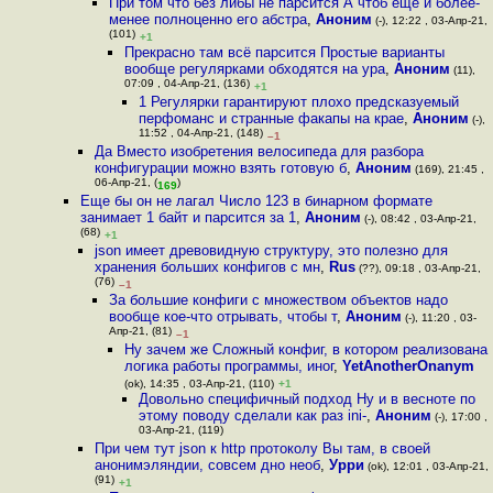
При том что без либы не парсится А чтоб еще и более-
менее полноценно его абстра
,
Аноним
(-), 12:22 , 03-Апр-21,
(101)
+1
Прекрасно там всё парсится Простые варианты
вообще регулярками обходятся на ура
,
Аноним
(11),
07:09 , 04-Апр-21, (136)
+1
1 Регулярки гарантируют плохо предсказуемый
перфоманс и странные факапы на крае
,
Аноним
(-),
11:52 , 04-Апр-21, (148)
–1
Да Вместо изобретения велосипеда для разбора
конфигурации можно взять готовую б
,
Аноним
(169), 21:45 ,
06-Апр-21, (
)
169
Еще бы он не лагал Число 123 в бинарном формате
занимает 1 байт и парсится за 1
,
Аноним
(-), 08:42 , 03-Апр-21,
(68)
+1
json имеет древовидную структуру, это полезно для
хранения больших конфигов с мн
,
Rus
(??), 09:18 , 03-Апр-21,
(76)
–1
За большие конфиги с множеством объектов надо
вообще кое-что отрывать, чтобы т
,
Аноним
(-), 11:20 , 03-
Апр-21, (81)
–1
Ну зачем же Сложный конфиг, в котором реализована
логика работы программы, иног
,
YetAnotherOnanym
(ok), 14:35 , 03-Апр-21, (110)
+1
Довольно специфичный подход Ну и в весноте по
этому поводу сделали как раз ini-
,
Аноним
(-), 17:00 ,
03-Апр-21, (119)
При чем тут json к http протоколу Вы там, в своей
анонимэляндии, совсем дно необ
,
Урри
(ok), 12:01 , 03-Апр-21,
(91)
+1