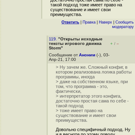
достаточно простая сама по себе -
такой подход тоже имеет право на
существование и имеет свои
преимущества.
Ответить
|
Правка
|
Наверх
|
Cообщить
модератору
119.
"Открыты исходные
тексты игрового движка
+
–
/
Storm"
Сообщение от
Аноним
(-), 03-
Апр-21, 17:00
> Ну зачем же. Сложный конфиг, в
котором реализована логика работы
программы, иногда
> даже на собственном языке, при
том, что программа - это,
фактически,
> интерпретатор этого конфига,
достаточно простая сама по себе -
такой подход
> тоже имеет право на
существование и имеет свои
преимущества.
Довольно специфичный подход. Ну
и в весноте по этому поводу