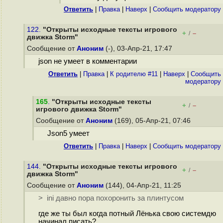
Ответить
|
Правка
|
Наверх
|
Cообщить модератору
122.
"Открыты исходные тексты игрового
+
–
/
движка Storm"
Сообщение от
Аноним
(-), 03-Апр-21, 17:47
json не умеет в комментарии
Ответить
|
Правка
|
К родителю #11
|
Наверх
|
Cообщить
модератору
165
.
"Открыты исходные тексты
+
–
/
игрового движка Storm"
Сообщение от
Аноним
(169), 05-Апр-21, 07:46
Json5 умеет
Ответить
|
Правка
|
Наверх
|
Cообщить модератору
144.
"Открыты исходные тексты игрового
+
–
/
движка Storm"
Сообщение от
Аноним
(144), 04-Апр-21, 11:25
> ini давно пора похоронить за плинтусом
где же ты был когда потный Лёнька свою системдю
начинал писать?