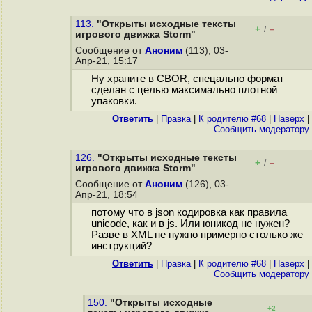
113.
"Открыты исходные тексты
+
–
/
игрового движка Storm"
Сообщение от
Аноним
(113), 03-
Апр-21, 15:17
Ну храните в CBOR, спецально формат
сделан с целью максимально плотной
упаковки.
Ответить
|
Правка
|
К родителю #68
|
Наверх
|
Cообщить модератору
126.
"Открыты исходные тексты
+
–
/
игрового движка Storm"
Сообщение от
Аноним
(126), 03-
Апр-21, 18:54
потому что в json кодировка как правила
unicode, как и в js. Или юникод не нужен?
Разве в XML не нужно примерно столько же
инструкций?
Ответить
|
Правка
|
К родителю #68
|
Наверх
|
Cообщить модератору
150.
"Открыты исходные
+2