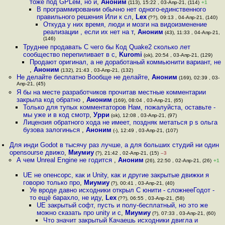
тоже под GPLем, но и
,
Аноним
(113), 15:22 , 03-Апр-21, (114)
+1
В программировании обычно нет одного-единственного
правильного решения Или к сл
,
Lex
(??), 09:13 , 04-Апр-21, (140)
Откуда у них время, люди и мозги на видоизменение
реализации , если их нет на т
,
Аноним
(43), 11:33 , 04-Апр-21,
(146)
Труднее продавать С чего бы Код Quake2 сколько лет
сообщество перепиливает в с
,
Kuromi
(ok), 20:54 , 03-Апр-21, (129)
Продают оригинал, а не доработаный коммьюнити вариант, не
,
Аноним
(132), 21:43 , 03-Апр-21, (132)
Не делайте бесплатно Вообще не делайте
,
Аноним
(169), 02:39 , 03-
Апр-21, (45)
Я бы на месте разработчиков прочитав местные комментарии
закрыла код обратно
,
Аноним
(169), 08:04 , 03-Апр-21, (65)
Только для тупых комментаторов Нам, пожалуйста, оставьте -
мы уже и в код смотр
,
Урри
(ok), 12:08 , 03-Апр-21, (97)
Лицензия обратного хода не имеет, поздняк метаться p s ольга
бузова залогинься
,
Аноним
(-), 12:49 , 03-Апр-21, (107)
Для инди Godot в тысячу раз лучше, а для больших студий ни один
opensourse движо
,
Миумиу
(?), 21:42 , 02-Апр-21, (15)
–3
А чем Unreal Engine не годится
,
Аноним
(26), 22:50 , 02-Апр-21, (26)
+1
UE не опенсорс, как и Unity, как и другие закрытые движки я
говорю только про
,
Миумиу
(?), 00:41 , 03-Апр-21, (40)
Уе вроде давно исходники открыл С юнити - сложнееГодот -
то ещё барахло, не иду
,
Lex
(??), 06:55 , 03-Апр-21, (58)
UE закрытый софт, пусть и полу-бесплатный, но это же
можно сказать про unity и c
,
Миумиу
(?), 07:33 , 03-Апр-21, (60)
Что значит закрытый Качаешь исходники двигла и