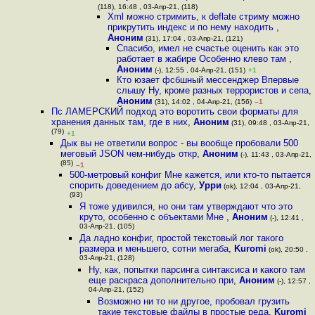
(118), 16:48 , 03-Апр-21, (118)
Xml можно стримить, к deflate стриму можно
прикрутить индекс и по нему находить
,
Аноним
(31), 17:04 , 03-Апр-21, (121)
Спасибо, имел не счастье оценить как это
работает в жабире Особенно клево там
,
Аноним
(-), 12:55 , 04-Апр-21, (151)
+1
Кто юзает фсбшный мессенджер Впервые
слышу Ну, кроме разных террористов и сепа
,
Аноним
(31), 14:02 , 04-Апр-21, (156)
–1
Пс ЛАМЕРСКИЙ подход это воротить свои форматы для
хранения данных там, где в них
,
Аноним
(31), 09:48 , 03-Апр-21,
(79)
+1
Дык вы не ответили вопрос - вы вообще пробовали 500
меговый JSON чем-нибудь откр
,
Аноним
(-), 11:43 , 03-Апр-21,
(85)
–1
500-метровый конфиг Мне кажется, или кто-то пытается
спорить доведением до абсу
,
Урри
(ok), 12:04 , 03-Апр-21,
(93)
Я тоже удивился, но они там утверждают что это
круто, особенно с объектами Мне
,
Аноним
(-), 12:41 ,
03-Апр-21, (105)
Да ладно конфиг, простой текстовый лог такого
размера и меньшего, сотни мегаба
,
Kuromi
(ok), 20:50 ,
03-Апр-21, (128)
Ну, как, попытки парсинга синтаксиса и какого там
еще раскраса дополнительно при
,
Аноним
(-), 12:57 ,
04-Апр-21, (152)
Возможно ни то ни другое, пробовал грузить
такие текстовые файлы в простые реда
,
Kuromi