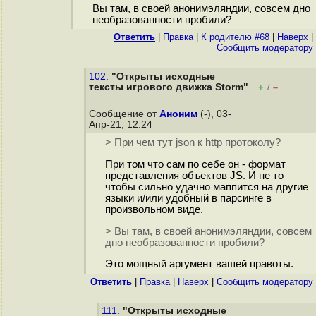
Вы там, в своей анонимэляндии, совсем дно
необразованности пробили?
Ответить
|
Правка
|
К родителю #68
|
Наверх
|
Cообщить модератору
102.
"Открыты исходные
тексты игрового движка Storm"
+
–
/
Сообщение от
Аноним
(-), 03-
Апр-21, 12:24
> При чем тут json к http протоколу?
При том что сам по себе он - формат
представления объектов JS. И не то
чтобы сильно удачно маппится на другие
языки и/или удобный в парсинге в
произвольном виде.
> Вы там, в своей анонимэляндии, совсем
дно необразованности пробили?
Это мощный аргумент вашей правоты.
Ответить
|
Правка
|
Наверх
|
Cообщить модератору
111.
"Открыты исходные