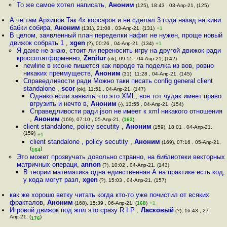
То же самое хотел написать
,
Аноним
(125), 18:43 , 03-Апр-21, (125)
А че там Архипов Так 4х корсаров и не сделал 3 года назад на киви
бабки собира
,
Аноним
(131), 21:08 , 03-Апр-21, (131)
+1
В целом, заявленный план переделки нафиг не нужен, проще новый
движок собрать 1
,
xgen
(?), 00:26 , 04-Апр-21, (134)
+1
Я даже не знаю, стоит ли переносить игру на другой движок ради
кроссплатформенно
,
Zenitur
(ok), 09:55 , 04-Апр-21, (142)
newline в жсоне пишется как nвроде та поделка из вов, ровно
никаких преимуществ
,
Аноним
(31), 11:28 , 04-Апр-21, (145)
Справедливости ради Можно таки писать config general client
standalone
,
scor
(ok), 11:51 , 04-Апр-21, (147)
Однако если заявить что это XML, вон тот чудак имеет право
вгрузить и нечто в
,
Аноним
(-), 13:55 , 04-Апр-21, (154)
Справедливости ради json не имеет к xml никакого отношения
,
Аноним
(169), 07:10 , 05-Апр-21, (
163
)
client standalone, policy secutity
,
Аноним
(159), 18:01 , 04-Апр-21,
(159)
+1
client standalone , policy secutity
,
Аноним
(169), 07:16 , 05-Апр-21,
(
)
164
Это может прозвучать довольно странно, на библиотеки векторных
матричных операци
,
annon
(?), 10:02 , 04-Апр-21, (143)
В теории математика одна единственная А на практике есть код,
у кода могут разл
,
xgen
(?), 15:03 , 04-Апр-21, (157)
как же хорошо ветку читать когда кто-то уже почистил от всяких
фракталов
,
Аноним
(168), 15:39 , 06-Апр-21, (
168
)
+1
Игровой движок под жпл это сразу R I P
,
Ласковый
(?), 16:43 , 27-
Апр-21, (
)
176