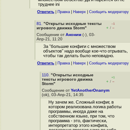
труднее ini
Ответить
|
Правка
|
Наверх
|
Cообщить модератору
81.
"Открыты исходные тексты
–1
+
–
игрового движка Storm"
/
Сообщение от
Аноним
(-), 03-
Апр-21, 11:20
За "большие конфиги с множеством
объектов" надо вообще кое-что отрывать,
чтобы так делать было неповадно.
Ответить
|
Правка
|
Наверх
|
Cообщить модератору
110.
"Открыты исходные
+1
тексты игрового движка
+
–
/
Storm"
Сообщение от
YetAnotherOnanym
(ok), 03-Апр-21, 14:35
Ну зачем же. Сложный конфиг, в
котором реализована логика работы
программы, иногда даже на
собственном языке, при том, что
программа - это, фактически,
интерпретатор этого конфига,