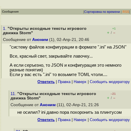
Сообщения
[
Сортировка по времени
|
RSS
]
1.
"Открыты исходные тексты игрового
+1
+
–
движка Storm"
/
Сообщение от
Аноним
(1), 02-Апр-21, 20:46
"систему файлов конфигурации в формате ".ini" на JSON"
Все, красный свет, закрывайте лавочку...
А если серъезно, то JSON и конфигурация это немного
разные понятия)
Если у вас есть ".ini" то возьмите TOML чтоли....
Ответить
|
Правка
|
Наверх
|
Cообщить модератору
11.
"Открыты исходные тексты игрового
–21
+
–
движка Storm"
/
Сообщение от
Аноним
(11), 02-Апр-21, 21:26
не осилил? ini давно пора похоронить за плинтусом
Ответить
|
Правка
|
Наверх
|
Cообщить модератору