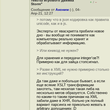
тексты игрового движка
+
–
/
Storm"
Сообщение от
Аноним
(-), 04-
Апр-21, 12:27
> потому что в json кодировка как правила
unicode, как и в js.
Эксперты от яваскрипта пробили новое
дно - вы вообще не понимаете как
компьютеры реально хранят и
обрабатывают информацию.
> Или юникод не нужен?
Для хранения и передачи integer'ов?!
Примерно как для зайца стопсигнал.
> Разве в XML не нужно примерно столько
же инструкций?
Да там даже и побольше бывает, а если
еще всякие XSLT трансформации
захотеть, там нехилая такая либа на
несколько мегов образуется. Собственно
по каким-то таким причинам на XML
забили даже в XHR, больно уж полный
вариант парсинга не прикольно жевать в
arbitrary допущениях :D