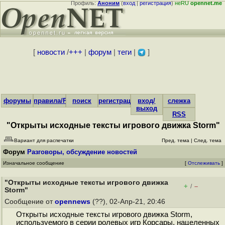
Профиль:
Аноним
(
вход
|
регистрация
)
неRU
opennet.me
[
новости
/
+++
|
форум
|
теги
|
]
форумы
правила/FAQ
поиск
регистрация
вход/
слежка
выход
RSS
"Открыты исходные тексты игрового движка Storm"
Вариант для распечатки
Пред. тема
|
След. тема
Форум
Разговоры, обсуждение новостей
Изначальное сообщение
[
Отслеживать
]
"Открыты исходные тексты игрового движка
+
–
/
Storm"
Сообщение от
opennews
(??), 02-Апр-21, 20:46
Открыты исходные тексты игрового движка Storm,
используемого в серии ролевых игр Корсары, нацеленных