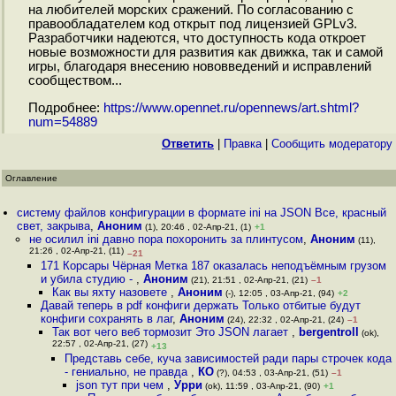
на любителей морских сражений. По согласованию с
правообладателем код открыт под лицензией GPLv3.
Разработчики надеются, что доступность кода откроет
новые возможности для развития как движка, так и самой
игры, благодаря внесению нововведений и исправлений
сообществом...
Подробнее:
https://www.opennet.ru/opennews/art.shtml?
num=54889
Ответить
|
Правка
|
Cообщить модератору
Оглавление
систему файлов конфигурации в формате ini на JSON Все, красный
свет, закрыва
,
Аноним
(1), 20:46 , 02-Апр-21, (1)
+1
не осилил ini давно пора похоронить за плинтусом
,
Аноним
(11),
21:26 , 02-Апр-21, (11)
–21
171 Корсары Чёрная Метка 187 оказалась неподъёмным грузом
и убила студию -
,
Аноним
(21), 21:51 , 02-Апр-21, (21)
–1
Как вы яхту назовете
,
Аноним
(-), 12:05 , 03-Апр-21, (94)
+2
Давай теперь в pdf конфиги держать Только отбитые будут
конфиги сохранять в лаг
,
Аноним
(24), 22:32 , 02-Апр-21, (24)
–1
Так вот чего веб тормозит Это JSON лагает
,
bergentroll
(ok),
22:57 , 02-Апр-21, (27)
+13
Представь себе, куча зависимостей ради пары строчек кода
- гениально, не правда
,
КО
(?), 04:53 , 03-Апр-21, (51)
–1
json тут при чем
,
Урри
(ok), 11:59 , 03-Апр-21, (90)
+1