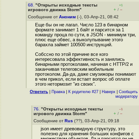
68.
"Открыты исходные тексты
+1
+
–
игрового движка Storm"
/
Сообщение от
Аноним
(-), 03-Апр-21, 08:42
Еще бы он не лагал. Число 123 в бинарном
формате занимает 1 байт и парсится за 1
команду проца по сути, в JSON - минимум три,
плюс еще обвес, а выколупывание этого
барахла займет 100500 инструкций.
Собссно по этой причине все кого
интересовала эффективность и занялись
бинарными протоколами, начиная с HTTP/2 и
заканчивая телеговским мобильным
протоколом. Да-да, даже смузижоры понимают
в чем прикол, если встает вопрос об оплате
этого нетормозит "из своих".
Ответить
|
Правка
|
К родителю #27
|
Наверх
|
Cообщить
модератору
76.
"Открыты исходные тексты
–1
+
–
игрового движка Storm"
/
Сообщение от
Rus
(??), 03-Апр-21, 09:18
json имеет древовидную структуру, это
полезно для хранения больших конфигов с
множеством объектов. Да и парсится он не