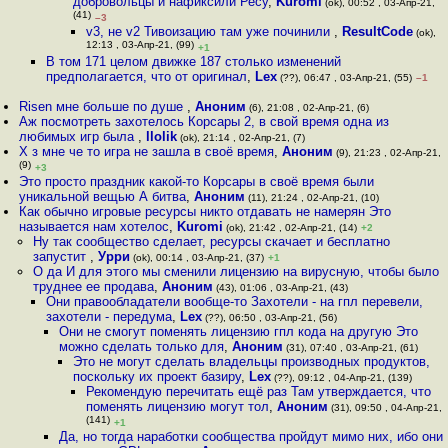
добровольцы и нафиксили Ресу
,
Kuromi
(ok), 00:52 , 03-Апр-21,
(41)
–3
v3, не v2 Тивоизацию там уже починили
,
ResultCode
(ok),
12:13 , 03-Апр-21, (99)
+1
В том 171 целом движке 187 столько изменений
предполагается, что от оригинал
,
Lex
(??), 06:47 , 03-Апр-21, (55)
–1
Risen мне больше по душе
,
Аноним
(6), 21:08 , 02-Апр-21, (6)
Аж посмотреть захотелось Корсары 2, в свой время одна из
любимых игр была
,
llolik
(ok), 21:14 , 02-Апр-21, (7)
Х з мне че то игра не зашла в своё время
,
Аноним
(9), 21:23 , 02-Апр-21,
(9)
+3
Это просто праздник какой-то Корсары в своё время были
уникальной вещью А битва
,
Аноним
(11), 21:24 , 02-Апр-21, (10)
Как обычно игровые ресурсы никто отдавать не намерян Это
называется нам хотелос
,
Kuromi
(ok), 21:42 , 02-Апр-21, (14)
+2
Ну так сообщество сделает, ресурсы скачает и бесплатно
запустит
,
Урри
(ok), 00:14 , 03-Апр-21, (37)
+1
О да И для этого мы сменили лицензию на вирусную, чтобы было
труднее ее продава
,
Аноним
(43), 01:06 , 03-Апр-21, (43)
Они правообладатели вообще-то Захотели - на гпл перевели,
захотели - передума
,
Lex
(??), 06:50 , 03-Апр-21, (56)
Они не смогут поменять лицензию гпл кода на другую Это
можно сделать только для
,
Аноним
(31), 07:40 , 03-Апр-21, (61)
Это не могут сделать владельцы производных продуктов,
поскольку их проект базиру
,
Lex
(??), 09:12 , 04-Апр-21, (139)
Рекомендую перечитать ещё раз Там утверждается, что
поменять лицензию могут тол
,
Аноним
(31), 09:50 , 04-Апр-21,
(141)
+1
Да, но тогда наработки сообщества пройдут мимо них, ибо они