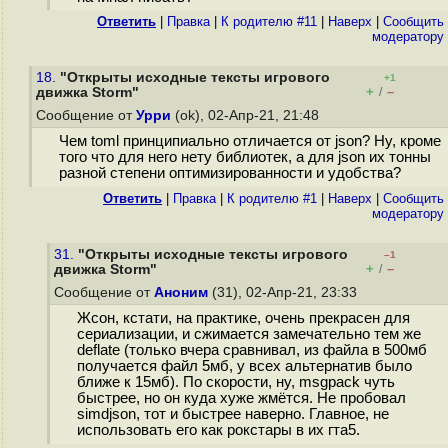
Ответить
|
Правка
|
К родителю #11
|
Наверх
|
Cообщить
модератору
18.
"Открыты исходные тексты игрового
+1
+
–
движка Storm"
/
Сообщение от
Урри
(ok), 02-Апр-21, 21:48
Чем toml принципиально отличается от json? Ну, кроме
того что для него нету библиотек, а для json их тонны
разной степени оптимизированности и удобства?
Ответить
|
Правка
|
К родителю #1
|
Наверх
|
Cообщить
модератору
31.
"Открыты исходные тексты игрового
–1
+
–
движка Storm"
/
Сообщение от
Аноним
(31), 02-Апр-21, 23:33
Жсон, кстати, на практике, очень прекрасен для
сериализации, и сжимается замечательно тем же
deflate (только вчера сравнивал, из файла в 500мб
получается файл 5мб, у всех альтернатив было
ближе к 15мб). По скорости, ну, msgpack чуть
быстрее, но он куда хуже жмётся. Не пробовал
simdjson, тот и быстрее наверно. Главное, не
использовать его как рокстары в их гта5.