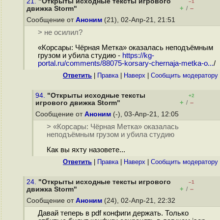
21.
"Открыты исходные тексты игрового
–1
+
–
движка Storm"
/
Сообщение от
Аноним
(21), 02-Апр-21, 21:51
> не осилил?
«Корсары: Чёрная Метка» оказалась неподъёмным
грузом и убила студию -
https://kg-
portal.ru/comments/88075-korsary-chernaja-metka-o...
/
Ответить
|
Правка
|
Наверх
|
Cообщить модератору
94.
"Открыты исходные тексты
+2
+
–
игрового движка Storm"
/
Сообщение от
Аноним
(-), 03-Апр-21, 12:05
> «Корсары: Чёрная Метка» оказалась
неподъёмным грузом и убила студию
Как вы яхту назовете...
Ответить
|
Правка
|
Наверх
|
Cообщить модератору
24.
"Открыты исходные тексты игрового
–1
+
–
движка Storm"
/
Сообщение от
Аноним
(24), 02-Апр-21, 22:32
Давай теперь в pdf конфиги держать. Только