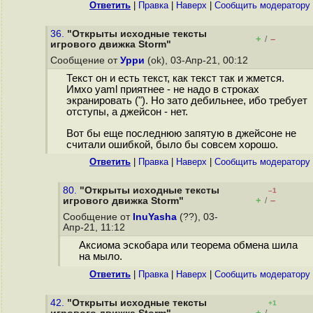
Ответить
|
Правка
|
Наверх
|
Cообщить модератору
36.
"Открыты исходные тексты
+
–
/
игрового движка Storm"
Сообщение от
Урри
(ok), 03-Апр-21, 00:12
Текст он и есть текст, как текст так и жмется.
Имхо yaml приятнее - не надо в строках
экранировать ("). Но зато дебильнее, ибо требует
отступы, а джейсон - нет.
Вот бы еще последнюю запятую в джейсоне не
считали ошибкой, было бы совсем хорошо.
Ответить
|
Правка
|
Наверх
|
Cообщить модератору
80.
"Открыты исходные тексты
–1
+
–
игрового движка Storm"
/
Сообщение от
InuYasha
(??), 03-
Апр-21, 11:12
Аксиома эскобара или теорема обмена шила
на мыло.
Ответить
|
Правка
|
Наверх
|
Cообщить модератору
42.
"Открыты исходные тексты
+1
+
–