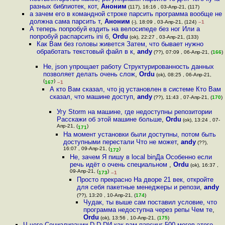
разных библиотек, кот
,
Аноним
(117), 16:16 , 03-Апр-21, (117)
а зачем его в командной строке парсить программа вообще не
должна сама парсить т
,
Аноним
(-), 18:09 , 03-Апр-21, (124)
–1
А теперь попробуй ездить на велосипеде без ног Или а
попробуй распарсить ini б
,
Ordu
(ok), 22:27 , 03-Апр-21, (133)
Как Вам без головы живется Затем, что бывает нужно
обработать текстовый файл в к
,
andy
(??), 07:09 , 06-Апр-21, (
166
)
Не, json упрощает работу Структурированность данных
позволяет делать очень слож
,
Ordu
(ok), 08:25 , 06-Апр-21,
(
)
167
–1
А кто Вам сказал, что jq установлен в системе Кто Вам
сказал, что машине доступ
,
andy
(??), 11:43 , 07-Апр-21, (
170
)
Угу Storm на машине, где недоступны репозитории
Расскажи об этой машине больше
,
Ordu
(ok), 13:24 , 07-
Апр-21, (
)
171
На момент установки были доступны, потом быть
доступными перестали Что не может
,
andy
(??),
16:07 , 09-Апр-21, (
)
172
Не, зачем Я пишу в local binДа Особенно если
речь идёт о очень специальном
,
Ordu
(ok), 16:37 ,
09-Апр-21, (
)
173
–1
Просто прекрасно На дворе 21 век, откройте
для себя пакетные менеджеры и репози
,
andy
(??), 13:20 , 10-Апр-21, (
174
)
Чудак, ты выше сам поставил условие, что
программа недоступна через репы Чем те
,
Ordu
(ok), 13:56 , 10-Апр-21, (
175
)
Ч-чего Социализации D D DИ как вам парсинг 500 мегов этого