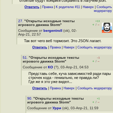
отбитые будут конфиги сохранять в лагучем json.
Ответить
|
Правка
|
К родителю #11
|
Наверх
|
Cообщить
модератору
27.
"Открыты исходные тексты
+13
+
–
игрового движка Storm"
/
Сообщение от
bergentroll
(ok), 02-
Апр-21, 22:57
Так вот чего веб тормозит. Это JSON лагает.
Ответить
|
Правка
|
Наверх
|
Cообщить модератору
51.
"Открыты исходные тексты
–1
+
–
игрового движка Storm"
/
Сообщение от
КО
(?), 03-Апр-21, 04:53
Представь себе, куча зависимостей ради пары
строчек кода - гениально, не правда ли?
Где же я это уже видел...
Ответить
|
Правка
|
Наверх
|
Cообщить модератору
90.
"Открыты исходные тексты
+1
+
–
игрового движка Storm"
/
Сообщение от
Урри
(ok), 03-Апр-21, 11:59