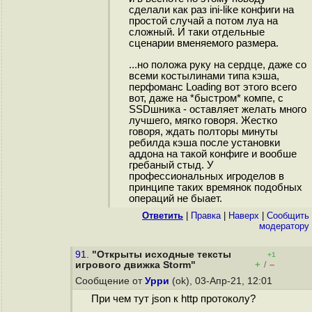
сделали как раз ini-like конфиги на
простой случай а потом луа на
сложный. И таки отдельные
сценарии вменяемого размера.
...но положа руку на сердце, даже со
всеми костылинами типа кэша,
перфоманс Loading вот этого всего
вот, даже на *быстром* компе, с
SSDшника - оставляет желать много
лучшего, мягко говоря. Жестко
говоря, ждать полторы минуты
ребилда кэша после установки
аддона на такой конфиге и вообше
гребаный стыд. У
профессиональных игроделов в
принципе таких времянок подобных
операций не быает.
Ответить
|
Правка
|
Наверх
|
Cообщить
модератору
91.
"Открыты исходные тексты
+1
+
–
игрового движка Storm"
/
Сообщение от
Урри
(ok), 03-Апр-21, 12:01
При чем тут json к http протоколу?