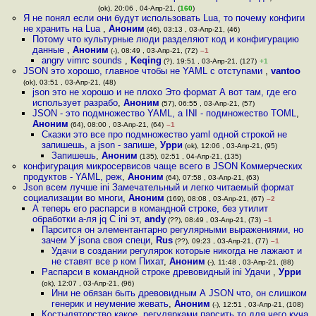
(ok), 20:06 , 04-Апр-21, (
160
)
Я не понял если они будут использовать Lua, то почему конфиги
не хранить на Lua
,
Аноним
(46), 03:13 , 03-Апр-21, (46)
Потому что культурные люди разделяют код и конфигурацию
данные
,
Аноним
(-), 08:49 , 03-Апр-21, (72)
–1
angry vimrc sounds
,
Keqing
(?), 19:51 , 03-Апр-21, (127)
+1
JSON это хорошо, главное чтобы не YAML с отступами
,
vantoo
(ok), 03:51 , 03-Апр-21, (48)
json это не хорошо и не плохо Это формат А вот там, где его
использует разрабо
,
Аноним
(57), 06:55 , 03-Апр-21, (57)
JSON - это подмножество YAML, а INI - подмножество TOML
,
Аноним
(64), 08:00 , 03-Апр-21, (64)
–1
Сказки это все про подмножество yaml одной строкой не
запишешь, а json - запише
,
Урри
(ok), 12:06 , 03-Апр-21, (95)
Запишешь
,
Аноним
(135), 02:51 , 04-Апр-21, (135)
конфигурация микросервисов чаще всего в JSON Коммерческих
продуктов - YAML, реж
,
Аноним
(64), 07:58 , 03-Апр-21, (63)
Json всем лучше ini Замечательный и легко читаемый формат
социализации во многи
,
Аноним
(169), 08:08 , 03-Апр-21, (67)
–2
А теперь его распарси в командной строке, без утилит
обработки а-ля jq С ini эт
,
andy
(??), 08:49 , 03-Апр-21, (73)
–1
Парсится он элементантарно регулярными выражениями, но
зачем У jsona своя специ
,
Rus
(??), 09:23 , 03-Апр-21, (77)
–1
Удачи в создании регулярок которые никогда не лажают и
не ставят все р ком Пихат
,
Аноним
(-), 11:48 , 03-Апр-21, (88)
Распарси в командной строке древовидный ini Удачи
,
Урри
(ok), 12:07 , 03-Апр-21, (96)
Ини не обязан быть древовидным А JSON что, он слишком
генерик и неумение жевать
,
Аноним
(-), 12:51 , 03-Апр-21, (108)
Костыляторство какое, регулярками парсить то для чего куча