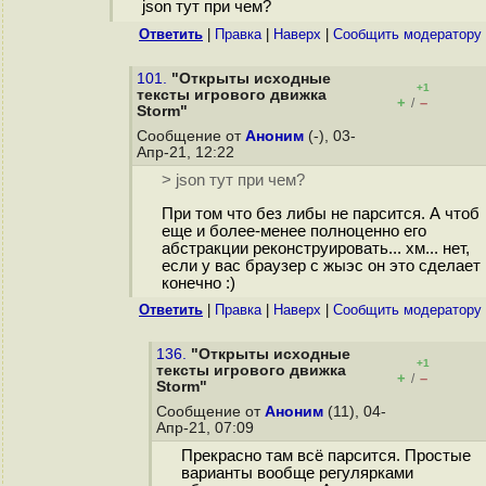
json тут при чем?
Ответить
|
Правка
|
Наверх
|
Cообщить модератору
101.
"Открыты исходные
+1
тексты игрового движка
+
–
/
Storm"
Сообщение от
Аноним
(-), 03-
Апр-21, 12:22
> json тут при чем?
При том что без либы не парсится. А чтоб
еще и более-менее полноценно его
абстракции реконструировать... хм... нет,
если у вас браузер с жыэс он это сделает
конечно :)
Ответить
|
Правка
|
Наверх
|
Cообщить модератору
136.
"Открыты исходные
+1
тексты игрового движка
+
–
/
Storm"
Сообщение от
Аноним
(11), 04-
Апр-21, 07:09
Прекрасно там всё парсится. Простые
варианты вообще регулярками