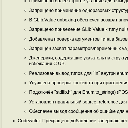
Применено более строгое условие для лямбд
Запрещено применение одноразовых структур
В GLib.Value unboxing обеспечен возврат uno
Запрещено приведение GLib.Value к типу nullab
Добавлена проверка аргументов типа в базов
Запрещён захват параметров/переменных va_l
Дженерики, содержащие указатель на структу
избежания С UB.
Реализован вывод типов для "in" внутри enum
Улучшена проверка контекста при присвоениях
Подключён "stdlib.h" для Enum.to_string() (POS
Установлен правильный source_reference для н
Обеспечен вывод сообщения об ошибке для 
Сodewriter: Прекращено добавление завершающего "