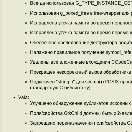
Всегда использован G_TYPE_INSTANCE_GET
Использован g_boxed_free в free-wrapper для 
Исправлена утечка памяти во время неявного 
Исправлена утечка памяти во время перемеще
Обеспечено наследование деструктора родит
Налажено правильное получение symbol_refe
Удалены все вложенные вхождения CCodeCas
Прекращён некорректный вызов обработчика 
Подключен "string.h" для strcmp() (POSIX про
стандартную С библиотеку).
Vala:
Улучшено обнаружение дубликатов исходных 
Поля/свойства GtkChild должны быть объявле
Запрещено переназначения поля/свойства Gtk