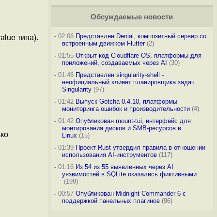
Обсуждаемые новости
-
02:06
Представлен Denial, композитный сервер со
lue типа).
встроенным движком Flutter
(2)
-
01:55
Открыт код Cloudflare OS, платформы для
приложений, создаваемых через AI
(30)
-
01:46
Представлен singularity-shell -
неофициальный клиент планировщика задач
Singularity
(97)
-
01:42
Выпуск Gotcha 0.4.10, платформы
мониторинга ошибок и производительности
(4)
-
01:42
Опубликован mount-tui, интерфейс для
монтирования дисков и SMB-ресурсов в
ько
Linux
(15)
-
01:39
Проект Rust утвердил правила в отношении
использования AI-инструментов
(117)
-
01:16
Из 54 из 55 выявленных через AI
уязвимостей в SQLite оказались фиктивными
(199)
-
00:57
Опубликован Midnight Commander 6 c
поддержкой панельных плагинов
(96)