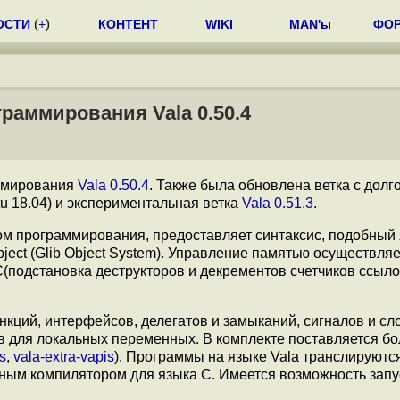
ОСТИ
(
+
)
КОНТЕНТ
WIKI
MAN'ы
ФО
раммирования Vala 0.50.4
аммирования
Vala 0.50.4
. Также была обновлена ветка с долг
u 18.04) и экспериментальная ветка
Vala 0.51.3
.
ом программирования, предоставляет синтаксис, подобный
ject (Glib Object System). Управление памятью осуществляе
подстановка деструкторов и декрементов счетчиков ссыло
кций, интерфейсов, делегатов и замыканий, сигналов и сло
ов для локальных переменных. В комплекте поставляется б
rs
,
vala-extra-vapis
). Программы на языке Vala транслируютс
тным компилятором для языка C. Имеется возможность запу