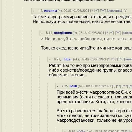
4.4
,
Аноним
(
4
), 00:03, 01/03/2021 [
^
] [
^^
] [
^^^
] [
ответить
]
[
↓
] 
Так метапрограммирование это один из трендов. 
Не пользуйтесь шаблонами, никто же не заставл
5.14
,
пердёжник
(
?
), 07:13, 01/03/2021 [
^
] [
^^
] [
^^^
] [
ответ
> Не пользуйтесь шаблонами, никто же не з
Только ежедневно читайте и чините код ваш
6.21
,
_hide_
(
ok
), 09:48, 01/03/2021 [
^
] [
^^
] [
^^^
] [
отве
Ребят, Вы точно про метопрограммирован
либо свойства/поведение группы классо
облегчает чтение.
7.25
,
llolik
(
ok
), 10:36, 01/03/2021 [
^
] [
^^
] [
^^^
] [
о
При всей жести макропортянок Си, с
понимания (если не сказать тривиал
предшественники. Хотя, это, конечн
Во что развернётся шаблон в cpp сход
мягко говоря, не тривиальны (т.к. су
макроподстановки, только не на уров
8.28
,
n00by
(
ok
), 10:51, 01/03/2021 [
^
] [
^^
] [