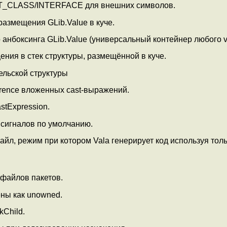
_CLASS/INTERFACE для внешних символов.
размещения GLib.Value в куче.
анбоксинга GLib.Value (универсальный контейнер любого va
ния в стек структуры, размещённой в куче.
ельской структуры
rence вложенных cast-выражений.
tExpression.
сигналов по умолчанию.
файл, режим при котором Vala генерирует код используя тол
файлов пакетов.
ны как unowned.
Child.