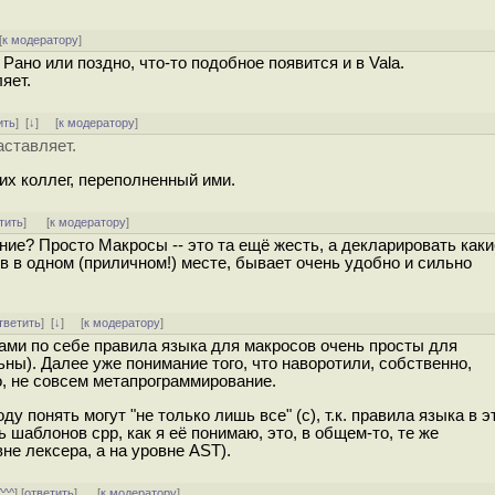
[
к модератору
]
Рано или поздно, что-то подобное появится и в Vala.
яет.
ить
]
[
↓
] [
к модератору
]
аставляет.
их коллег, переполненный ими.
тить
]
[
к модератору
]
ие? Просто Макросы -- это та ещё жесть, а декларировать каки
в в одном (приличном!) месте, бывает очень удобно и сильно
тветить
]
[
↓
] [
к модератору
]
ами по себе правила языка для макросов очень просты для
ьны). Далее уже понимание того, что наворотили, собственно,
о, не совсем метапрограммирование.
у понять могут "не только лишь все" (c), т.к. правила языка в э
ть шаблонов cpp, как я её понимаю, это, в общем-то, те же
не лексера, а на уровне AST).
^^^
] [
ответить
]
[
к модератору
]