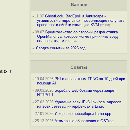
Важное
-
11.07
GhostLock, BadEpoll и Januscape -
уязвимости в ядре Linux, позволяющие получить
права root и обойти изоляцию KVM
(82 +34)
-
08.07
Вредительство со стороны разработчика
OpenMandriva, которое могло причинить вред
пользователям
(107 +34)
-
Сводка событий за 2025 год
Советы
t32_t
-
19.04.2026
PKI с аппаратным TRNG за 10 дней при
помощи AI
-
09.03.2026
Борьба с web-ботами через запрет
HTTP/1.1
-
27.02.2026
Удаление всех IPv6 link-local адресов
на всех сетевых интерфейсах в Linux
-
27.01.2026
Ускорение пересборки llama.cpp
-
25.12.2025
Атомарные обновления в OSTree