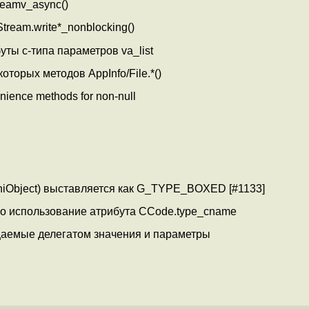
reamv_async()
tream.write*_nonblocking()
уты c-типа параметров va_list
оторых методов AppInfo/File.*()
enience methods for non-null
iniObject) выставляется как G_TYPE_BOXED [#1133]
вано использование атрибута CCode.type_cname
ащаемые делегатом значения и параметры