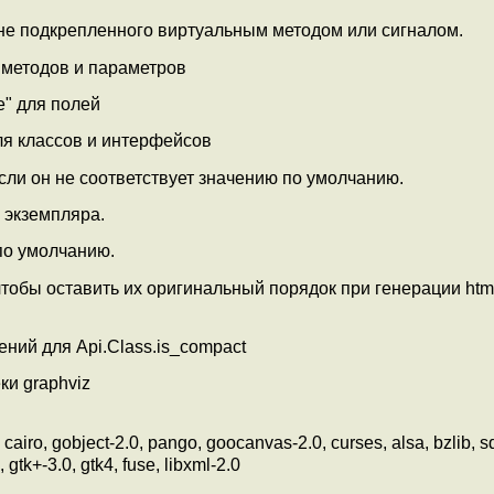
не подкрепленного виртуальным методом или сигналом.
 методов и параметров
e" для полей
ля классов и интерфейсов
сли он не соответствует значению по умолчанию.
в экземпляра.
 по умолчанию.
 чтобы оставить их оригинальный порядок при генерации htm
ений для Api.Class.is_compact
ки graphviz
o, gobject-2.0, pango, goocanvas-2.0, curses, alsa, bzlib, sq
 gtk+-3.0, gtk4, fuse, libxml-2.0