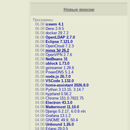
Новые версии
Программы:
06.08
icewm 4.1
06.08
Deno 2.9.5
06.08
docker 29.7.2
06.08
OpenLDAP 2.7.0
06.08
Eclipse 7.121.0
06.08
OpenCloud 7.2.3
06.08
mesa 3d 26.2
05.08
OpenVPN 2.7.6
05.08
NetBeans 31
05.08
ublock 1.73.0
05.08
gstreamer 1.28.6
05.08
PowerDNS 5.1.4
05.08
node.js 26.7.0
05.08
VSCode 1.132.0
05.08
home-assistant 2026.8.0
05.08
Python 3.13.15, 3.14.7
05.08
hyprland 0.56.2
05.08
Chrome 151.0.7922.75
04.08
Electron 43.3.0
04.08
Mattermost 11.10.0
04.08
Django 5.2.17, 6.0.8
vln
04.08
Grafana 13.1.2
04.08
GNOME 49.9, 50.4
04.08
Unbound 1.26.0
04.08
Erlang 29.0.5