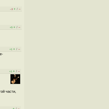
+
–
/
–3
+
–
/
+5
+
–
/
+1
е-
+
–
/
+1
той части,
+
–
/