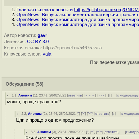
Главная ссылка к новости (
https://gitlab.gnome.org/GNOM
OpenNews: Выпуск экспериментальной версии транслято
OpenNews: Выпуск компилятора для языка программиров
OpenNews: Выпуск компилятора для языка программиров
Автор новости:
gavr
Лицензия:
CC BY 3.0
Короткая ссылка: https://opennet.ru/54675-vala
Ключевые слова:
vala
При перепечатке указа
Обсуждение
(58)
1.1
,
Аноним
(
1
), 23:41, 28/02/2021 [
ответить
] [
﹢﹢﹢
] [
· · ·
]
[
↓
] [
к модератору
может, проще сразу цпп?
2.2
,
Аноним
(
2
), 23:44, 28/02/2021 [
^
] [
^^
] [
^^^
] [
ответить
]
[
↓
] [
к модерат
Цпп и проще в одном предложении?
3.3
,
Аноним
(
3
), 23:51, 28/02/2021 [
^
] [
^^
] [
^^^
] [
ответить
]
[
к модер
Всё было просто, пока не пришли шаблоны.