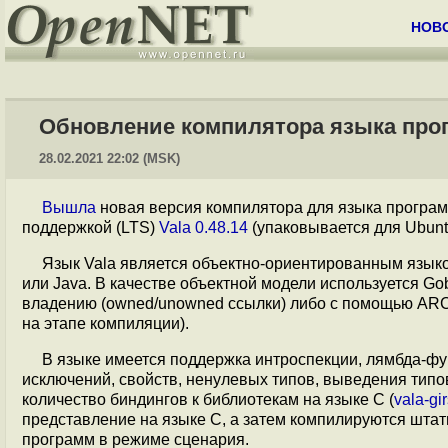
НОВ
Обновление компилятора языка прог
28.02.2021 22:02 (MSK)
Вышла
новая версия компилятора для языка прогр
поддержкой (LTS)
Vala 0.48.14
(упаковывается для Ubunt
Язык Vala является объектно-ориентированным язык
или Java. В качестве объектной модели используется Gob
владению (owned/unowned ссылки) либо с помощью ARC(
на этапе компиляции).
В языке имеется поддержка интроспекции, лямбда-фун
исключений, свойств, ненулевых типов, выведения тип
количество биндингов к библиотекам на языке C (
vala-gi
представление на языке C, а затем компилируются шта
программ в режиме сценария.