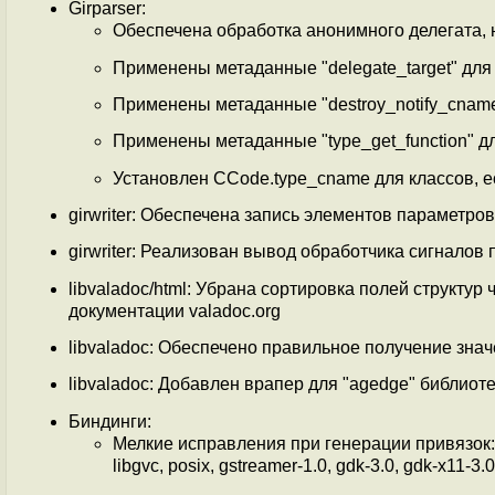
Girparser:
Обеспечена обработка анонимного делегата, 
Применены метаданные "delegate_target" для
Применены метаданные "destroy_notify_cnam
Применены метаданные "type_get_function" д
Установлен CCode.type_cname для классов, е
girwriter: Обеспечена запись элементов параметро
girwriter: Реализован вывод обработчика сигналов
libvaladoc/html: Убрана сортировка полей структур
документации valadoc.org
libvaladoc: Обеспечено правильное получение знач
libvaladoc: Добавлен врапер для "agedge" библиоте
Биндинги:
Мелкие исправления при генерации привязок: cair
libgvc, posix, gstreamer-1.0, gdk-3.0, gdk-x11-3.0,