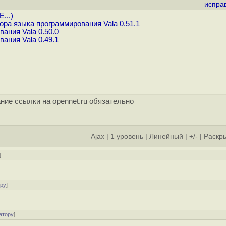
испра
E...
)
ра языка программирования Vala 0.51.1
ания Vala 0.50.0
ания Vala 0.49.1
ние ссылки на opennet.ru обязательно
Ajax
|
1 уровень
|
Линейный
|
+/-
|
Раскры
]
ору
]
атору
]