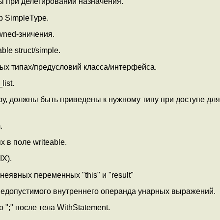
ы при делегировании назначения.
 SimpleType.
wned-зничения.
le struct/simple.
ых типах/предусловий класса/интерфейса.
ist.
ру, должны быть приведены к нужному типу при доступе для
.
 в поле writeable.
IX).
еявных переменных "this" и "result"
недопустимого внутреннего операнда унарных выражений.
;" после тела WithStatement.