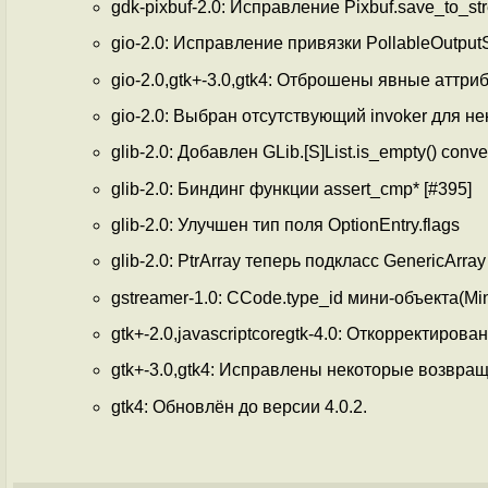
gdk-pixbuf-2.0: Исправление Pixbuf.save_to_st
gio-2.0: Исправление привязки PollableOutputS
gio-2.0,gtk+-3.0,gtk4: Отброшены явные аттриб
gio-2.0: Выбран отсутствующий invoker для нек
glib-2.0: Добавлен GLib.[S]List.is_empty() conv
glib-2.0: Биндинг функции assert_cmp* [#395]
glib-2.0: Улучшен тип поля OptionEntry.flags
glib-2.0: PtrArray теперь подкласс GenericArray
gstreamer-1.0: CCode.type_id мини-объекта(M
gtk+-2.0,javascriptcoregtk-4.0: Откорректиро
gtk+-3.0,gtk4: Исправлены некоторые возвр
gtk4: Обновлён до версии 4.0.2.