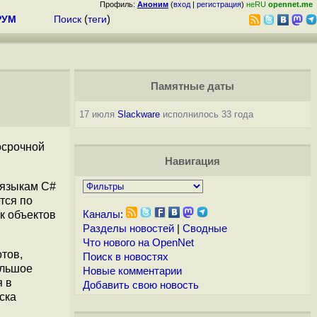
Профиль:
Аноним
(
вход
|
регистрация
)
неRU
opennet.me
РУМ
Поиск
(
теги
)
Памятные даты
17 июля
Slackware
исполнилось 33 года
осрочной
Навигация
 языкам C#
тся по
к объектов
Каналы:
Разделы новостей
|
Сводные
Что нового на OpenNet
тов,
Поиск в новостях
ольшое
Новые комментарии
я в
Добавить свою новость
ска