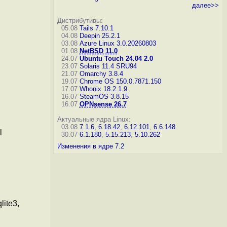
далее>>
Дистрибутивы:
05.08
Tails 7.10.1
04.08
Deepin 25.2.1
03.08
Azure Linux 3.0.20260803
01.08
NetBSD 11.0
24.07
Ubuntu Touch 24.04 2.0
23.07
Solaris 11.4 SRU94
21.07
Omarchy 3.8.4
19.07
Chrome OS 150.0.7871.150
17.07
Whonix 18.2.1.9
16.07
SteamOS 3.8.15
16.07
OPNsense 26.7
Актуальные ядра Linux:
03.08
7.1.6
,
6.18.42
,
6.12.101
,
6.6.148
l
30.07
6.1.180
,
5.15.213
,
5.10.262
Изменения в ядре 7.2
lite3,