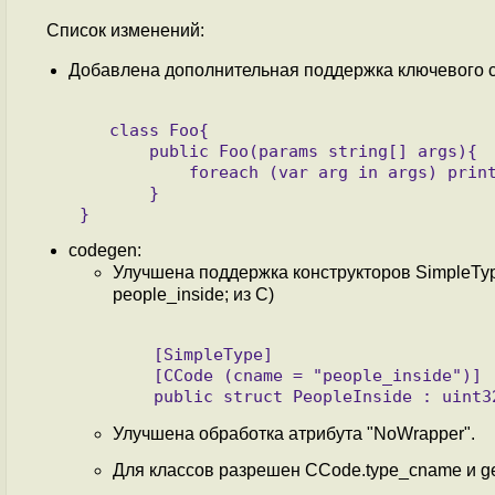
Список изменений:
Добавлена дополнительная поддержка ключевого с
   class Foo{

       public Foo(params string[] args){

           foreach (var arg in args) print(arg);

       }

codegen:
Улучшена поддержка конструкторов SimpleType 
people_inside; из C)
   [SimpleType]

   [CCode (cname = "people_inside")]

Улучшена обработка атрибута "NoWrapper".
Для классов разрешен CCode.type_cname и ge