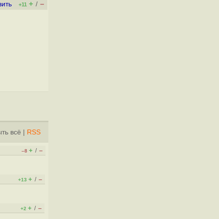
+
–
вить
/
+11
ть всё
|
RSS
+
–
/
–8
+
–
/
+13
+
–
/
+2