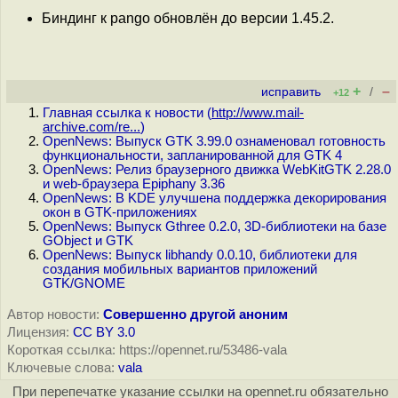
Биндинг к pango обновлён до версии 1.45.2.
+
–
исправить
/
+12
Главная ссылка к новости (
http://www.mail-
archive.com/re...
)
OpenNews: Выпуск GTK 3.99.0 ознаменовал готовность
функциональности, запланированной для GTK 4
OpenNews: Релиз браузерного движка WebKitGTK 2.28.0
и web-браузера Epiphany 3.36
OpenNews: В KDE улучшена поддержка декорирования
окон в GTK-приложениях
OpenNews: Выпуск Gthree 0.2.0, 3D-библиотеки на базе
GObject и GTK
OpenNews: Выпуск libhandy 0.0.10, библиотеки для
создания мобильных вариантов приложений
GTK/GNOME
Автор новости:
Совершенно другой аноним
Лицензия:
CC BY 3.0
Короткая ссылка: https://opennet.ru/53486-vala
Ключевые слова:
vala
При перепечатке указание ссылки на opennet.ru обязательно