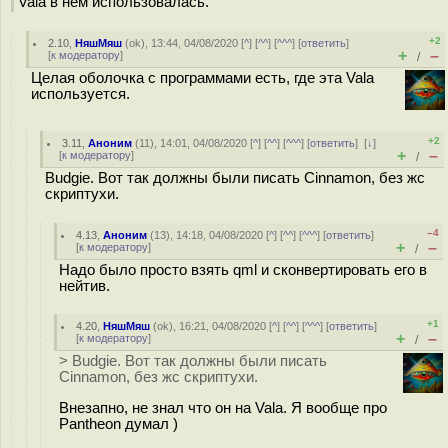
Vala в нём использовалась.
+2
2.10
,
НяшМяш
(
ok
), 13:44, 04/08/2020 [
^
] [
^^
] [
^^^
] [
ответить
]
+
–
[
к модератору
]
/
Целая оболочка с программами есть, где эта Vala
используется.
+2
3.11
,
Аноним
(
11
), 14:01, 04/08/2020 [
^
] [
^^
] [
^^^
] [
ответить
]
[
↓
]
+
–
[
к модератору
]
/
Budgie. Вот так должны были писать Cinnamon, без жс
скриптухи.
–4
4.13
,
Аноним
(
13
), 14:18, 04/08/2020 [
^
] [
^^
] [
^^^
] [
ответить
]
+
–
[
к модератору
]
/
Надо было просто взять qml и сконвертировать его в
нейтив.
+1
4.20
,
НяшМяш
(
ok
), 16:21, 04/08/2020 [
^
] [
^^
] [
^^^
] [
ответить
]
+
–
[
к модератору
]
/
> Budgie. Вот так должны были писать
Cinnamon, без жс скриптухи.
Внезапно, не знал что он на Vala. Я вообще про
Pantheon думал )