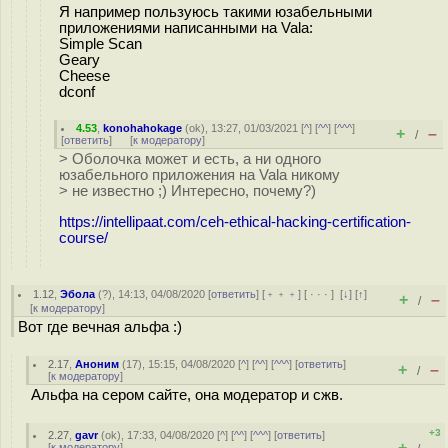
Я например пользуюсь такими юзабельными
приложениями написанными на Vala:
Simple Scan
Geary
Cheese
dconf
4.53
,
konohahokage
(
ok
), 13:27, 01/03/2021 [
^
] [
^^
] [
^^^
]
+
–
/
[
ответить
]
[
к модератору
]
> Оболочка может и есть, а ни одного
юзабельного приложения на Vala никому
> не известно ;) Интересно, почему?)
https://intellipaat.com/ceh-ethical-hacking-certification-
course/
1.12
,
Эбола
(
?
), 14:13, 04/08/2020 [
ответить
] [
﹢﹢﹢
] [
· · ·
]
[
↓
] [
↑
]
+
–
/
[
к модератору
]
Вот где вечная альфа :)
2.17
,
Аноним
(
17
), 15:15, 04/08/2020 [
^
] [
^^
] [
^^^
] [
ответить
]
+
–
/
[
к модератору
]
Альфа на сером сайте, она модератор и сжв.
+3
2.27
,
gavr
(
ok
), 17:33, 04/08/2020 [
^
] [
^^
] [
^^^
] [
ответить
]
+
–
[
к модератору
]