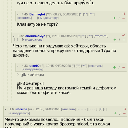
гуя не от нечего делать был придуман.
–1
4.45
,
Barmaglot
(
??
), 08:29, 05/08/2020 [
^
] [
^^
] [
^^^
]
+
–
[
ответить
]
[
к модератору
]
/
Клавиатура не торт?
–1
3.32
,
анонимомус
(
?
), 19:10, 04/08/2020 [
^
] [
^^
] [
^^^
] [
ответить
]
+
–
[
↑
] [
к модератору
]
/
Чего только ни придумаю gtk хейтеры, область
наведения полосы прокрутки - стандартные 17px по
ширине.
4.33
,
user90
(
?
), 19:45, 04/08/2020 [
^
] [
^^
] [
^^^
] [
ответить
]
+
–
/
[
к модератору
]
> gtk хейтеры
gtk3 хейтеры!
Ну и разница между кастомной темой и дефолтом
может быть офигеть какой.
–2
1.6
,
inferrna
(
ok
), 12:56, 04/08/2020 [
ответить
] [
﹢﹢﹢
] [
· · ·
]
[
↓
] [
↑
]
+
–
[
к модератору
]
/
Чем-то знакомым повеяло.. Вспомнил - был такой
популярный в узких кругах бровзер midori, эта самая