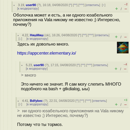
–2
3.19
,
user90
(
?
), 16:18, 04/08/2020 [
^
] [
^^
] [
^^^
] [
ответить
]
[
↑
]
+
–
[
к модератору
]
/
Оболочка может и есть, а ни одного юзабельного
приложения на Vala никому не известно ;) Интересно,
почему?)
4.22
,
НяшМяш
(
ok
), 16:26, 04/08/2020 [
^
] [
^^
] [
^^^
] [
ответить
]
+
–
/
[
↓
] [
к модератору
]
Здесь их довольно много.
https://appcenter.elementary.io/
–4
5.23
,
user90
(
?
), 17:15, 04/08/2020 [
^
] [
^^
] [
^^^
] [
ответить
]
+
–
[
к модератору
]
/
> много
Это ничего не значит. Я сам могу слепить МНОГО
подобного на bash + gtkdialog, ыы)
+3
4.41
,
Bdfybec
(
?
), 22:31, 04/08/2020 [
^
] [
^^
] [
^^^
] [
ответить
]
+
–
[
↑
] [
к модератору
]
/
> ни одного юзабельного приложения на Vala никому
не известно ;) Интересно, почему?)
Потому что ты тормоз.