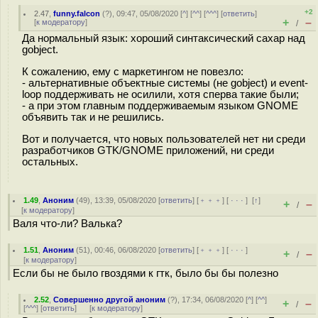
+2
2.47
,
funny.falcon
(
?
), 09:47, 05/08/2020 [
^
] [
^^
] [
^^^
] [
ответить
]
+
–
[
к модератору
]
/
Да нормальный язык: хороший синтаксический сахар над
gobject.
К сожалению, ему с маркетингом не повезло:
- альтернативные объектные системы (не gobject) и event-
loop поддерживать не осилили, хотя сперва такие были;
- а при этом главным поддерживаемым языком GNOME
объявить так и не решились.
Вот и получается, что новых пользователей нет ни среди
разработчиков GTK/GNOME приложений, ни среди
остальных.
1.49
,
Аноним
(
49
), 13:39, 05/08/2020 [
ответить
] [
﹢﹢﹢
] [
· · ·
]
[
↑
]
+
–
/
[
к модератору
]
Валя что-ли? Валька?
1.51
,
Аноним
(
51
), 00:46, 06/08/2020 [
ответить
] [
﹢﹢﹢
] [
· · ·
]
+
–
/
[
к модератору
]
Если бы не было гвоздями к гтк, было бы бы полезно
2.52
,
Совершенно другой аноним
(
?
), 17:34, 06/08/2020 [
^
] [
^^
]
+
–
/
[
^^^
] [
ответить
]
[
к модератору
]