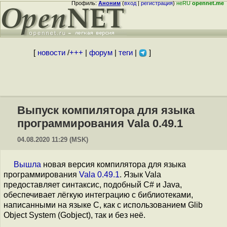
Профиль:
Аноним
(
вход
|
регистрация
)
неRU
opennet.me
[
новости
/
+++
|
форум
|
теги
|
]
Выпуск компилятора для языка
программирования Vala 0.49.1
04.08.2020 11:29 (MSK)
Вышла
новая версия компилятора для языка
программирования
Vala 0.49.1
. Язык Vala
предоставляет синтаксис, подобный C# и Java,
обеспечивает лёгкую интеграцию с библиотеками,
написанными на языке C, как с использованием Glib
Object System (Gobject), так и без неё.