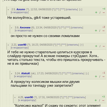
+4
2.5
,
Anonn
(
?
), 12:53, 04/08/2020 [
^
] [
^^
] [
^^^
] [
ответить
]
[
↓
]
+
–
[
к модератору
]
/
Не волнуйтесь, gtk4 тоже устаревший.
–2
3.9
,
Аноним
(
8
), 13:34, 04/08/2020 [
^
] [
^^
] [
^^^
] [
ответить
]
+
–
[
к модератору
]
/
он просто не нужен со своими ломалками
2.21
,
user90
(
?
), 16:23, 04/08/2020 [
^
] [
^^
] [
^^^
] [
ответить
]
[
↑
]
+
–
/
[
к модератору
]
И тебе не нужно старательно целиться курсором в
слайдер прокрутки! А всякие гномеры стрОдают. Хотя..
читать столько текста, чтобы его пришлось прокручивать -
не в их привычках)
–1
3.24
,
AleksK
(
ok
), 17:23, 04/08/2020 [
^
] [
^^
] [
^^^
] [
ответить
]
[
↓
]
+
–
[
к модератору
]
/
А прокрутку колесиком мышки или двумя
пальцами по тачпаду уже запретили?
+3
4.25
,
user90
(
?
), 17:31, 04/08/2020 [
^
] [
^^
] [
^^^
] [
ответить
]
+
–
[
к модератору
]
/
"Колесико жалко!" И скажу по секрету: этот элемент