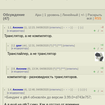
Обсуждение
Ajax
|
1 уровень
|
Линейный
|
+/-
|
Раскрыть
(47)
всё
|
RSS
–2
1.1
,
Аноним
(
1
), 12:23, 04/08/2020 [
ответить
] [
﹢﹢﹢
] [
· · ·
]
[
↓
]
+
–
[
к модератору
]
/
Транслятор, а не компилятор.
+4
2.2
,
gavr
(
ok
), 12:31, 04/08/2020 [
^
] [
^^
] [
^^^
] [
ответить
]
+
–
[
к модератору
]
/
Транспайлер, а не транслятор
+3
2.8
,
Аноним
(
8
), 13:34, 04/08/2020 [
^
] [
^^
] [
^^^
] [
ответить
]
+
–
[
к модератору
]
/
компилятор - разновидность трансляторов.
1.4
,
Аноним
(
4
), 12:48, 04/08/2020 [
ответить
] [
﹢﹢﹢
] [
· · ·
]
[
↓
] [
↑
]
+
–
/
[
к модератору
]
>Биндинг к gtk4 обновлён до версии 3.99.0+d743e757;
А я ещё на gtk2 сижу. Как я отстал от времени.