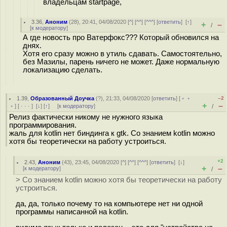
владельцам startpage,
3.36
,
Аноним
(
28
), 20:41, 04/08/2020 [
^
] [
^^
] [
^^^
] [
ответить
]
[
↑
]
+
–
/
[
к модератору
]
А где новость про Ватерфокс??? Который обновился на
днях.
Хотя его сразу можно в утиль сдавать. Самостоятельно,
без Мазилы, парень ничего не может. Даже нормальную
локализацию сделать.
1.39
,
Образованный Доучка
(
?
), 21:33, 04/08/2020 [
ответить
] [
﹢﹢
–2
+
–
﹢
] [
· · ·
]
[
↓
] [
↑
] [
к модератору
]
/
Релиз фактически никому не нужного языка
программирования.
жаль для kotlin нет биндинга к gtk. Со знанием kotlin можно
хотя бы теоретически на работу устроиться.
+2
2.43
,
Аноним
(
43
), 23:45, 04/08/2020 [
^
] [
^^
] [
^^^
] [
ответить
]
[
↓
]
+
–
[
к модератору
]
/
> Со знанием kotlin можно хотя бы теоретически на работу
устроиться.
да, да, только почему то на компьютере нет ни одной
программы написанной на kotlin.