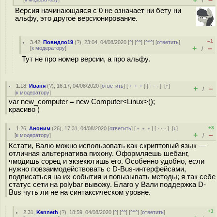
/
Версия начинающаяся с 0 не означает ни бету ни
альфу, это другое версионирование.
–1
3.42
,
Повидло19
(
?
), 23:04, 04/08/2020 [
^
] [
^^
] [
^^^
] [
ответить
]
+
–
[
к модератору
]
/
Тут не про номер версии, а про альфу.
1.18
,
Иваня
(
?
), 16:17, 04/08/2020 [
ответить
] [
﹢﹢﹢
] [
· · ·
]
[
↑
]
+
–
/
[
к модератору
]
var new_computer = new Computer<Linux>();
красиво )
+3
1.26
,
Аноним
(
26
), 17:31, 04/08/2020 [
ответить
] [
﹢﹢﹢
] [
· · ·
]
[
↓
]
+
–
[
к модератору
]
/
Кстати, Валю можно использовать как скриптовый язык —
отличная альтернатива пихону. Оформляешь шебанг,
чмодишь сорец и экзекютишь его. Особенно удобно, если
нужно повзаимодействовать с D-Bus-интерфейсами,
подписаться на их события и повызывать методы; я так себе
статус сети на polybar вывожу. Благо у Вали поддержка D-
Bus чуть ли не на синтаксическом уровне.
+1
2.31
,
Kenneth
(
?
), 18:59, 04/08/2020 [
^
] [
^^
] [
^^^
] [
ответить
]