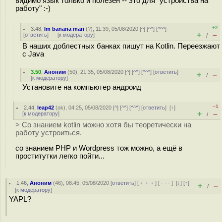
видимо язык только и полезен -- это для "устройства на
работу" :-)
+2
3.48
,
Im banana man
(
?
), 11:39, 05/08/2020 [
^
] [
^^
] [
^^^
]
+
–
[
ответить
]
[
к модератору
]
/
В наших доблестных банках пишут на Kotlin. Переезжают
с Java
3.50
,
Аноним
(
50
), 21:35, 05/08/2020 [
^
] [
^^
] [
^^^
] [
ответить
]
+
–
/
[
к модератору
]
Установите на компьютер андроид
–1
2.44
,
leap42
(
ok
), 04:25, 05/08/2020 [
^
] [
^^
] [
^^^
] [
ответить
]
[
↑
]
+
–
[
к модератору
]
/
> Со знанием kotlin можно хотя бы теоретически на
работу устроиться.
со знанием PHP и Wordpress тож можно, а ещё в
проститутки легко пойти...
1.46
,
Аноним
(
46
), 08:45, 05/08/2020 [
ответить
] [
﹢﹢﹢
] [
· · ·
]
[
↓
] [
↑
]
+
–
/
[
к модератору
]
YAPL?