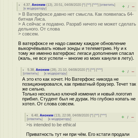
4.37
,
Аноним
(
13
), 20:51, 04/08/2020 [
^
] [
^^
] [
^^^
] [
ответить
]
+
–
/
[
к модератору
]
> В Ватерфоксе давно нет смысла. Как появилась 64-
битная Лиса.
> А сейчас и подавно. Разраб ничего не может сделать
дельного. От слова
> совсем.
В ватерфоксе не надо самому каждое обновление
выкорчёвывать новые зонды и телеметрию. Ну и к
тому же именно ватерфокс легаси дополнения спасал
(жаль, не все успели -- многие из моих канули в лету).
5.38
,
Аноним
(
28
), 21:10, 04/08/2020 [
^
] [
^^
] [
^^^
]
+
–
/
[
ответить
]
[
к модератору
]
А это кто как хочет. Но Ватерфокс никогда не
позиционировался, как приватный браузер. Течет так
же сильно.
Только несколько ключей изменил и новый логотип
прибил. Студент был не дурак. Но глубоко копать не
хотел. От слова совсем.
6.40
,
Аноним
(
13
), 22:08, 04/08/2020 [
^
] [
^^
] [
^^^
]
+
–
/
[
ответить
]
[
к модератору
]
>is intended to be ethical
Приватность тут ни при чём. Его кстати продали