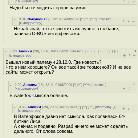
+
–
[
к модератору
]
/
Надо бы начмодить сорцов на ужин.
3.34
,
Nonymous
(
?
), 20:10, 04/08/2020 [
^
] [
^^
] [
^^^
] [
ответить
]
+
–
/
[
к модератору
]
Не забывай, что экзекютить их лучше в шебанге,
запивая D-BUS интерфейсами.
–4
1.28
,
Аноним
(
28
), 17:48, 04/08/2020 [
ответить
] [
﹢﹢﹢
] [
· · ·
]
[
↓
] [
↑
]
+
–
[
к модератору
]
/
Вышел новый палемун 28.12.0. Где новость?
Что в нем хорошего? Он все такой же тормозной? И не все
сайты может открыть?
–1
2.29
,
Аноним
(
13
), 18:11, 04/08/2020 [
^
] [
^^
] [
^^^
] [
ответить
]
+
–
[
к модератору
]
/
В waterfox смысла больше.
3.35
,
Аноним
(
28
), 20:38, 04/08/2020 [
^
] [
^^
] [
^^^
] [
ответить
]
[
↓
]
+
–
/
[
к модератору
]
В Ватерфоксе давно нет смысла. Как появилась 64-
битная Лиса.
А сейчас и подавно. Разраб ничего не может сделать
дельного. От слова совсем.