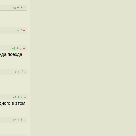
+
–
/
+4
+
–
/
+
–
/
+1
уда поезда
+
–
/
+2
+
–
/
–4
дного в этом
+
–
/
+7