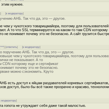
, этим нужнее.
ь
]
[
к модератору
]
учению АНБ. Так что да, это — другое.
е чем у чукотского товарищмайора, поэтому для пользователей 
ют. А то что SSL терминируется на каком-то там CDN которому
о не понимает почему это не безопасно. А сайт грузится быстре
[
^^^
] [
ответить
]
[
к модератору
]
о поручению АНБ. Так что да, это — другое.
повыше чем у чукотского товарищмайора, поэтому для пользова
ички не показывают. А то
ам CDN которому еще и сертификат
понимает почему это не безопасно.
серваке можно сэкономить. Круто
 АНБ есть доступ к яйцам раздавателей корневых сертификатов,
ахов доступ, было бы всё также прозрачно и красиво, технологии
к модератору
]
а гопота не утруждает себя даже такой малостью.