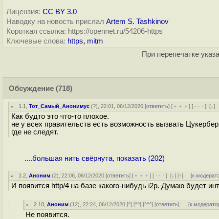
Лицензия:
CC BY 3.0
Наводку на новость прислал
Artem S. Tashkinov
Короткая ссылка: https://opennet.ru/54206-https
Ключевые слова:
https
,
mitm
При перепечатке указа
Обсуждение
(718)
1.1
,
Тот_Самый_Анонимус
(
?
), 22:01, 06/12/2020 [
ответить
] [
﹢﹢﹢
] [
· · ·
]
[
↓
]
Как будто это что-то плохое.
не у всех правительств есть возможность вызвать Цукербер
где не следят.
....большая нить свёрнута, показать (202)
1.2
,
Аноним
(
2
), 22:06, 06/12/2020 [
ответить
] [
﹢﹢﹢
] [
· · ·
]
[
↓
] [
↑
] [
к модерат
И появится http/4 на базе какого-нибудь i2p. Думаю будет ин
2.18
,
Аноним
(
12
), 22:24, 06/12/2020 [
^
] [
^^
] [
^^^
] [
ответить
]
[
к модерато
Не появится.