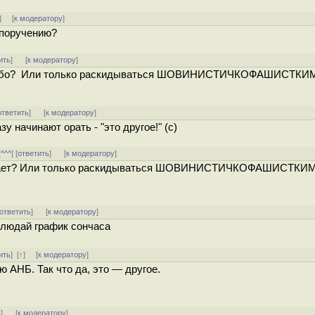
] [
к модератору
]
 поручению?
ить
]
[
к модератору
]
 Слабо? Или только раскидываться ШОВИНИСТИЧКОФАШИСТКИ
ответить
]
[
к модератору
]
зу начинают орать - "это другое!" (с)
[
^^^
] [
ответить
]
[
к модератору
]
сливает? Или только раскидываться ШОВИНИСТИЧКОФАШИСТКИ
ответить
]
[
к модератору
]
блюдай график сончаса
ить
]
[
↑
] [
к модератору
]
 АНБ. Так что да, это — другое.
ь
]
[
к модератору
]