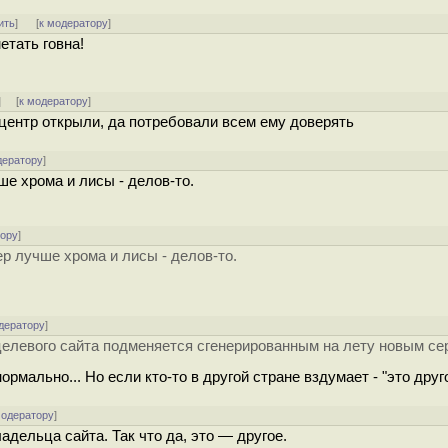
ить
]
[
к модератору
]
етать говна!
] [
к модератору
]
 центр открыли, да потребовали всем ему доверять
дератору
]
ше хрома и лисы - делов-то.
тору
]
ер лучше хрома и лисы - делов-то.
дератору
]
целевого сайта подменяется сгенерированным на лету новым се
рмально... Но если кто-то в другой стране вздумает - "это друго
модератору
]
дельца сайта. Так что да, это — другое.