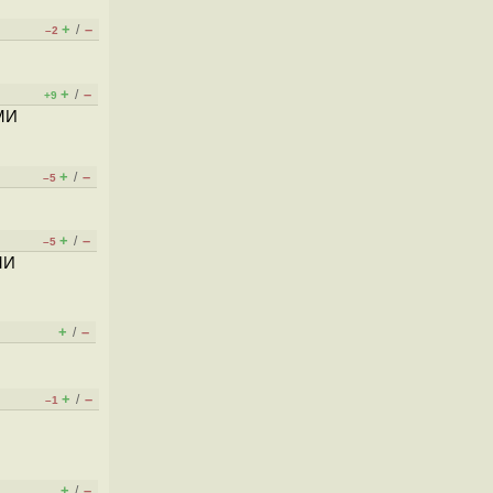
+
–
/
–2
+
–
/
+9
МИ
+
–
/
–5
+
–
/
–5
МИ
+
–
/
+
–
/
–1
+
–
/