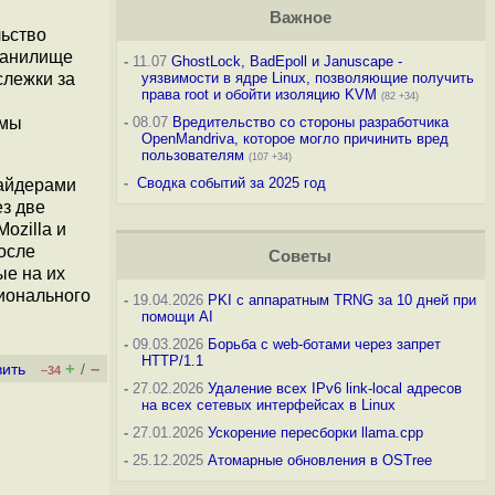
Важное
льство
ранилище
-
11.07
GhostLock, BadEpoll и Januscape -
слежки за
уязвимости в ядре Linux, позволяющие получить
права root и обойти изоляцию KVM
(82 +34)
емы
-
08.07
Вредительство со стороны разработчика
OpenMandriva, которое могло причинить вред
пользователям
(107 +34)
-
Сводка событий за 2025 год
вайдерами
ез две
ozilla и
осле
Советы
ые на их
ионального
-
19.04.2026
PKI с аппаратным TRNG за 10 дней при
помощи AI
-
09.03.2026
Борьба с web-ботами через запрет
HTTP/1.1
+
–
вить
/
–34
-
27.02.2026
Удаление всех IPv6 link-local адресов
на всех сетевых интерфейсах в Linux
-
27.01.2026
Ускорение пересборки llama.cpp
-
25.12.2025
Атомарные обновления в OSTree