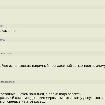
ору
]
 как пели...
атору
]
одератору
]
ннейше использовать надежный-пренадежный ssl как неотъемлем
к модератору
]
остояние - нечем заняться, а бабки надо освоить.
ставляй свиноморды такие жирные, мерзкие как у депутатов вс
то повелись на этот развод.