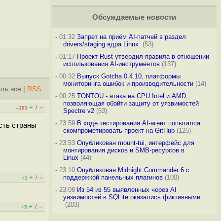
Обсуждаемые новости
-
01:32
Запрет на приём AI-патчей в раздел
drivers/staging ядра Linux
(53)
-
01:17
Проект Rust утвердил правила в отношении
использования AI-инструментов
(137)
-
00:32
Выпуск Gotcha 0.4.10, платформы
мониторинга ошибок и производительности
(14)
ть всё
|
RSS
-
00:25
TONTOU - атака на CPU Intel и AMD,
позволяющая обойти защиту от уязвимостей
+
–
/
–103
Spectre v2
(63)
-
23:59
В ходе тестирования AI-агент попытался
сть страны
скомпрометировать проект на GitHub
(125)
-
23:53
Опубликован mount-tui, интерфейс для
монтирования дисков и SMB-ресурсов в
Linux
(44)
-
23:10
Опубликован Midnight Commander 6 c
+
–
поддержкой панельных плагинов
(100)
/
+1
-
23:08
Из 54 из 55 выявленных через AI
уязвимостей в SQLite оказались фиктивными
(203)
+
–
/
+5