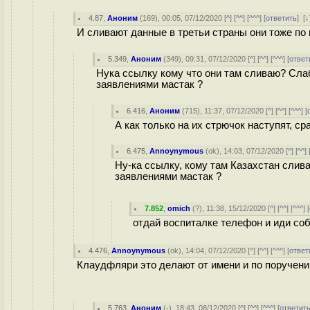
4.87
,
Аноним
(
169
), 00:05, 07/12/2020 [
^
] [
^^
] [
^^^
] [
ответить
]
[
↓
И сливают данные в третьи страны они тоже по
5.349
,
Аноним
(
349
), 09:31, 07/12/2020 [
^
] [
^^
] [
^^^
] [
ответ
Нука ссылку кому что они там сливаю?
заявлениями мастак ?
6.416
,
Аноним
(
715
), 11:37, 07/12/2020 [
^
] [
^^
] [
^^^
] [
А как только на их стрючок наступят, сра
6.475
,
Annoynymous
(
ok
), 14:03, 07/12/2020 [
^
] [
^^
] 
Ну-ка ссылку, кому там Казахстан 
заявлениями мастак ?
7.852
,
omich
(
?
), 11:38, 15/12/2020 [
^
] [
^^
] [
^^^
] [
отдай воспиталке телефон и иди со
4.476
,
Annoynymous
(
ok
), 14:04, 07/12/2020 [
^
] [
^^
] [
^^^
] [
ответ
Клаудфляри это делают от имени и по поручению
5.763
,
Аноним
(
-
), 18:43, 08/12/2020 [
^
] [
^^
] [
^^^
] [
ответит