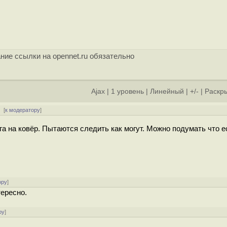
ние ссылки на opennet.ru обязательно
Ajax
|
1 уровень
|
Линейный
|
+/-
|
Раскры
 [
к модератору
]
га на ковёр. Пытаются следить как могут. Можно подумать что е
ору
]
тересно.
ру
]