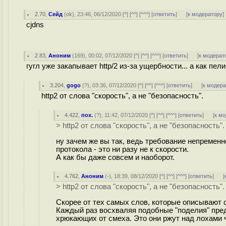
2.70
,
Сейд
(
ok
), 23:46, 06/12/2020 [
^
] [
^^
] [
^^^
] [
ответить
]
[
к модератору
]
cjdns
2.83
,
Аноним
(
169
), 00:02, 07/12/2020 [
^
] [
^^
] [
^^^
] [
ответить
]
[
к модерат
гугл уже закапывает http/2 из-за ущербности... а как пели,
3.204
,
gogo
(
?
), 03:36, 07/12/2020 [
^
] [
^^
] [
^^^
] [
ответить
]
[
к модер
http2 от слова "скорость", а не "безопасность".
4.422
,
пох.
(
?
), 11:42, 07/12/2020 [
^
] [
^^
] [
^^^
] [
ответить
]
[
к м
> http2 от слова "скорость", а не "безопасность".
ну зачем же вы так, ведь требование непреме
протокола - это ни разу не к скорости.
А как бы даже совсем и наоборот.
4.762
,
Аноним
(
-
), 18:39, 08/12/2020 [
^
] [
^^
] [
^^^
] [
ответить
]
[
> http2 от слова "скорость", а не "безопасность".
Скорее от тех самых слов, которые описывают с
Каждый раз восхваляя подобные "поделия" пред
хрюкающих от смеха. Это они ржут над лохами ч