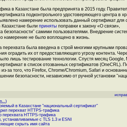
ика в Казахстане была предпринята в 2015 году. Правите
сертификата подконтрольного удостоверяющего центра в х
 выявлено намерение использовать данный сертификат для 
 в Казахстане были
приняты
поправки к закону «О связи»,
а безопасности" самими пользователями. Внедрение сист
но намерение не было воплощено в жизнь.
ма перехвата была введена в строй многими крупными про
ия оградить их от предоставляющего угрозу контента. Чер
ыло лишь тестирование технологии. Спустя месяц Google, M
ертификат в список отозванных сертификатов (OneCRL). П
-за того, что Firefox, Chrome/Chromium, Safari и основанн
шении безопасности, независимо от ручной установки "нац
испра
...
)
едряемый в Казахстане "национальный сертификат"
дрил перехват HTTPS-трафика
го перехвата HTTPS-трафика
 устанавливаемые с TLS 1.3 и ESNI
ляющие скрыть имя сайта