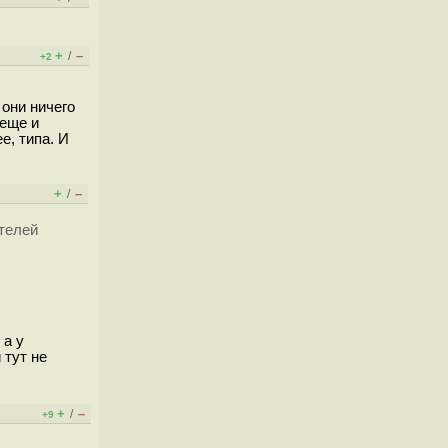
+
–
/
+2
они ничего
 еще и
е, типа. И
+
–
/
телей
 а у
 тут не
+
–
/
+9