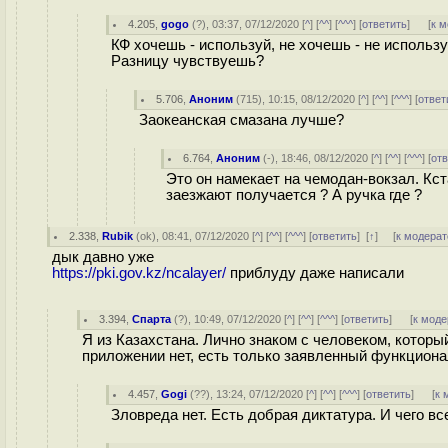
4.205
,
gogo
(
?
), 03:37, 07/12/2020 [
^
] [
^^
] [
^^^
] [
ответить
]
[
к 
КФ хочешь - используй, не хочешь - не использу
Разницу чувствуешь?
5.706
,
Аноним
(
715
), 10:15, 08/12/2020 [
^
] [
^^
] [
^^^
] [
ответ
Заокеанская cмазана лучше?
6.764
,
Аноним
(
-
), 18:46, 08/12/2020 [
^
] [
^^
] [
^^^
] [
от
Это он намекает на чемодан-вокзал. Кс
заезжают получается ? А ручка где ?
2.338
,
Rubik
(
ok
), 08:41, 07/12/2020 [
^
] [
^^
] [
^^^
] [
ответить
]
[
↑
] [
к модерат
дык давно уже
https://pki.gov.kz/ncalayer/
приблуду даже написали
3.394
,
Спарта
(
?
), 10:49, 07/12/2020 [
^
] [
^^
] [
^^^
] [
ответить
]
[
к моде
Я из Казахстана. Лично знаком с человеком, которы
приложении нет, есть только заявленный функциона
4.457
,
Gogi
(
??
), 13:24, 07/12/2020 [
^
] [
^^
] [
^^^
] [
ответить
]
[
к 
Зловреда нет. Есть добрая диктатура. И чего все