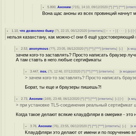
5.800
,
Аноним
(
715
), 14:10, 09/12/2020 [
^
] [
^^
] [
^^^
] [
ответ
Вона щас аноны из всех провинций начнут м
1.10
,
что дозволено быку
(
?
), 22:15, 06/12/2020 [
ответить
] [
﹢﹢﹢
] [
· · ·
]
[
↓
] [
↑
нельзя казахстану, как можно-с! они б ещё удостоверяющий
2.53
,
anonymous
(
??
), 23:05, 06/12/2020 [
^
] [
^^
] [
^^^
] [
ответить
]
[
↓
] [
к мо
зачем кого-то заставлять? Просто написать браузер луч
А там ставть в него любые сертификаты
3.447
,
пох.
(
?
), 12:46, 07/12/2020 [
^
] [
^^
] [
^^^
] [
ответить
]
[
к модера
> зачем кого-то заставлять? Просто написать брауз
Борат, ты еще и браузеры пишешь?!
2.73
,
Аноним
(
169
), 23:48, 06/12/2020 [
^
] [
^^
] [
^^^
] [
ответить
]
[
↓
] [
↑
] [
к мо
> при установке TLS-соединения реальный сертификат 
Когда такое делают всякие клаудфляри в омерике - это но
3.76
,
Аноним
(
76
), 23:55, 06/12/2020 [
^
] [
^^
] [
^^^
] [
ответить
]
[
↓
] [
к 
Клаудфляри это делают от имени и по поручению вла