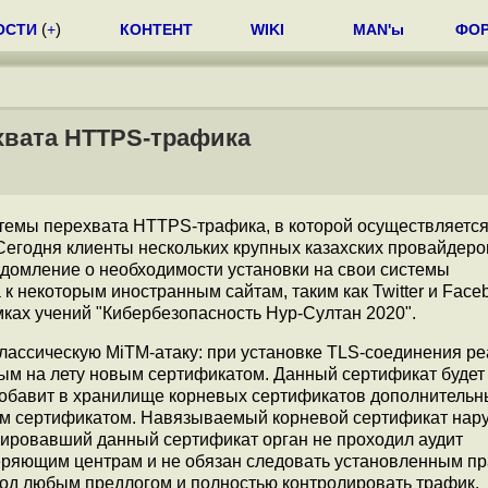
ОСТИ
(
+
)
КОНТЕНТ
WIKI
MAN'ы
ФО
хвата HTTPS-трафика
темы перехвата HTTPS-трафика, в которой осуществляется
егодня клиенты нескольких крупных казахских провайдеро
домление о необходимости установки на свои системы
к некоторым иностранным сайтам, таким как Twitter и Face
мках учений "Кибербезопасность Нур-Султан 2020".
лассическую МiTM-атаку: при установке TLS-соединения р
ым на лету новым сертификатом. Данный сертификат будет
 добавит в хранилище корневых сертификатов дополнитель
ым сертификатом. Навязываемый корневой сертификат нар
рировавший данный сертификат орган не проходил аудит
веряющим центрам и не обязан следовать установленным п
под любым предлогом и полностью контролировать трафик.