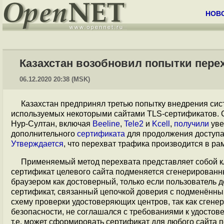
НОВ
Казахстан возобновил попытки пере
06.12.2020 20:38 (MSK)
Казахстан предпринял третью попытку внедрения сис
используемых некоторыми сайтами TLS-сертификатов. С
Нур-Султан, включая
Beeline
,
Tele2
и
Kcell
,
получили
уве
дополнительного
сертификата
для продолжения доступа 
Утверждается
, что перехват трафика производится в ра
Применяемый метод перехвата представляет собой к
сертификат целевого сайта подменяется сгенерированн
браузером как достоверный, только если пользователь
сертификат, связанный цепочкой доверия с подменённ
схему проверки удостоверяющих центров, так как сгене
безопасности, не соглашался с требованиями к удосто
т.е. может сформировать сертификат для любого сайта 