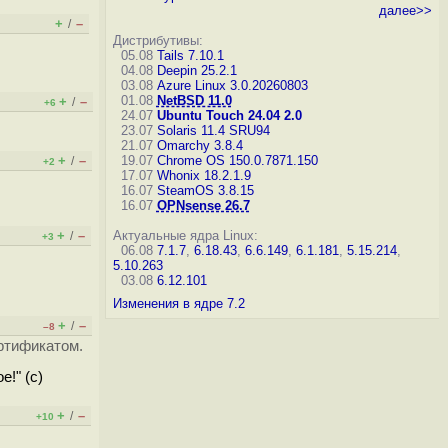
далее>>
+
–
/
Дистрибутивы:
05.08
Tails 7.10.1
04.08
Deepin 25.2.1
03.08
Azure Linux 3.0.20260803
01.08
NetBSD 11.0
+
–
/
+6
24.07
Ubuntu Touch 24.04 2.0
23.07
Solaris 11.4 SRU94
21.07
Omarchy 3.8.4
+
–
19.07
Chrome OS 150.0.7871.150
/
+2
17.07
Whonix 18.2.1.9
16.07
SteamOS 3.8.15
16.07
OPNsense 26.7
+
–
Актуальные ядра Linux:
/
+3
06.08
7.1.7
,
6.18.43
,
6.6.149
,
6.1.181
,
5.15.214
,
5.10.263
03.08
6.12.101
Изменения в ядре 7.2
+
–
/
–8
ртификатом.
е!" (с)
+
–
/
+10