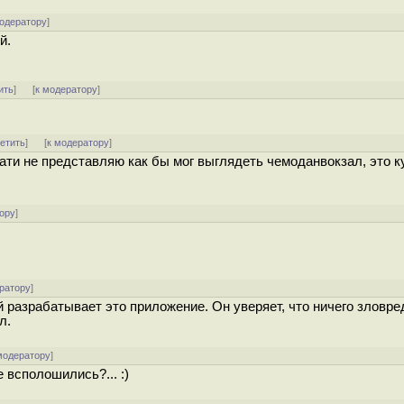
модератору
]
й.
ить
]
[
к модератору
]
ветить
]
[
к модератору
]
тати не представляю как бы мог выглядеть чемоданвокзал, это к
ору
]
ратору
]
й разрабатывает это приложение. Он уверяет, что ничего зловре
л.
модератору
]
 всполошились?... :)