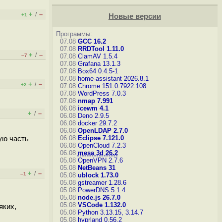
+
–
/
+1
Новые версии
Программы:
07.08
GCC 16.2
07.08
RRDTool 1.11.0
+
–
/
–7
07.08
ClamAV 1.5.4
07.08
Grafana 13.1.3
07.08
Box64 0.4.5-1
07.08
home-assistant 2026.8.1
+
–
/
+2
07.08
Chrome 151.0.7922.108
07.08
WordPress 7.0.3
07.08
nmap 7.991
06.08
icewm 4.1
+
–
/
06.08
Deno 2.9.5
06.08
docker 29.7.2
06.08
OpenLDAP 2.7.0
06.08
Eclipse 7.121.0
ую часть
06.08
OpenCloud 7.2.3
06.08
mesa 3d 26.2
05.08
OpenVPN 2.7.6
05.08
NetBeans 31
+
–
/
–1
05.08
ublock 1.73.0
05.08
gstreamer 1.28.6
05.08
PowerDNS 5.1.4
05.08
node.js 26.7.0
05.08
VSCode 1.132.0
яких,
05.08
Python 3.13.15, 3.14.7
05.08
hyprland 0.56.2