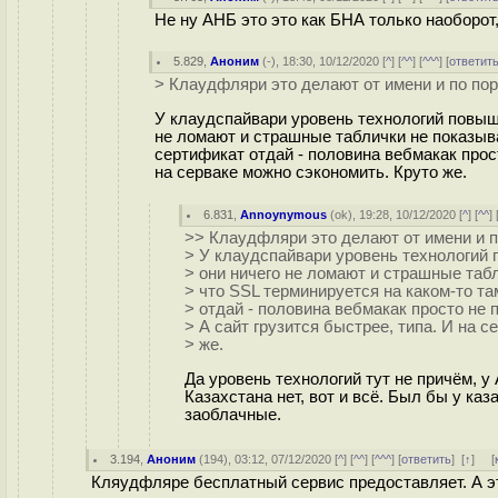
Не ну АНБ это это как БНА только наоборот
5.829
,
Аноним
(
-
), 18:30, 10/12/2020 [
^
] [
^^
] [
^^^
] [
ответит
> Клаудфляри это делают от имени и по пор
У клаудспайвари уровень технологий повыш
не ломают и страшные таблички не показыва
сертификат отдай - половина вебмакак прост
на серваке можно сэкономить. Круто же.
6.831
,
Annoynymous
(
ok
), 19:28, 10/12/2020 [
^
] [
^^
] 
>> Клаудфляри это делают от имени и п
> У клаудспайвари уровень технологий 
> они ничего не ломают и страшные табл
> что SSL терминируется на каком-то т
> отдай - половина вебмакак просто не 
> А сайт грузится быстрее, типа. И на 
> же.
Да уровень технологий тут не причём, у
Казахстана нет, вот и всё. Был бы у каз
заоблачные.
3.194
,
Аноним
(
194
), 03:12, 07/12/2020 [
^
] [
^^
] [
^^^
] [
ответить
]
[
↑
] [
Кляудфляре бесплатный сервис предоставляет. А эт