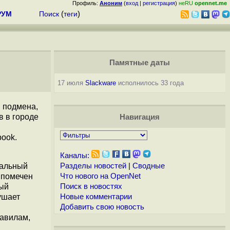
Профиль:
Аноним
(
вход
|
регистрация
)
неRU
opennet.me
РУМ
Поиск
(
теги
)
Памятные даты
17 июля
Slackware
исполнилось 33 года
 подмена,
в в городе
Навигация
book.
Каналы:
еальный
Разделы новостей
|
Сводные
 помечен
Что нового на OpenNet
ный
Поиск в новостях
ушает
Новые комментарии
Добавить свою новость
равилам,