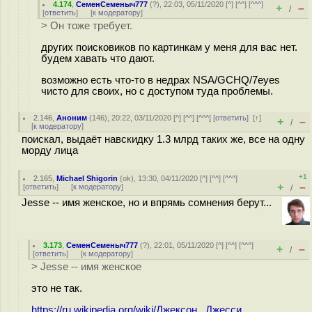
4.174
,
СеменСеменыч777
(
?
), 22:03, 05/11/2020 [
^
] [
^^
] [
^^^
]
+
–
/
[
ответить
]
[
к модератору
]
> Он тоже требует.
других поисковиков по картинкам у меня для вас нет.
будем хавать что дают.
возможно есть что-то в недрах NSA/GCHQ/7eyes
чисто для своих, но с доступом туда проблемы.
2.146
,
Аноним
(
146
), 20:22, 03/11/2020 [
^
] [
^^
] [
^^^
] [
ответить
]
[
↑
]
+
–
/
[
к модератору
]
поискал, выдаёт навскидку 1.3 млрд таких же, все на одну
морду лица
+1
2.165
,
Michael Shigorin
(
ok
), 13:30, 04/11/2020 [
^
] [
^^
] [
^^^
]
+
–
[
ответить
]
[
к модератору
]
/
Jesse -- имя женское, но и впрямь сомнения берут...
3.173
,
СеменСеменыч777
(
?
), 22:01, 05/11/2020 [
^
] [
^^
] [
^^^
]
+
–
/
[
ответить
]
[
к модератору
]
> Jesse -- имя женское
это не так.
https://ru.wikipedia.org/wiki/Джексон,_Джесси