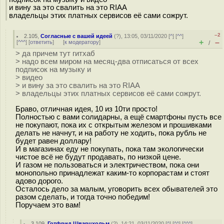
и вину за это свалить на это RIAA
владельцы этих платных сервисов её сами сожрут.
–2
2.105
,
Согласные с вашей идеей
(
?
), 13:05, 03/11/2020 [
^
] [
^^
]
+
–
[
^^^
] [
ответить
]
[
к модератору
]
/
> да причем тут гитхаб
> надо всем миром на месяц-два отписаться от всех
подписок на музыку и
> видео
> и вину за это свалить на это RIAA
> владельцы этих платных сервисов её сами сожрут.
Браво, отличная идея, 10 из 10ти просто!
Полностью с вами солидарны, а ещё смартфоны пусть все
не покупают, пока их с открытым железом и прошивками
делать не начнут, и на работу не ходить, пока рубль не
будет равен доллару!
И в магазинах еду не покупать, пока там экологически
чистое всё не будут продавать, по низкой цене.
И газом не пользоваться и электричеством, пока они
монопольно принадлежат каким-то корпорастам и стоят
адово дорого.
Осталось дело за малым, уговорить всех обывателей это
разом сделать, и тогда точно победим!
Поручаем это вам!
3.109
,
Готфрид Шварцхольм
(
?
), 14:21, 03/11/2020 [
^
] [
^^
] [
^^^
]