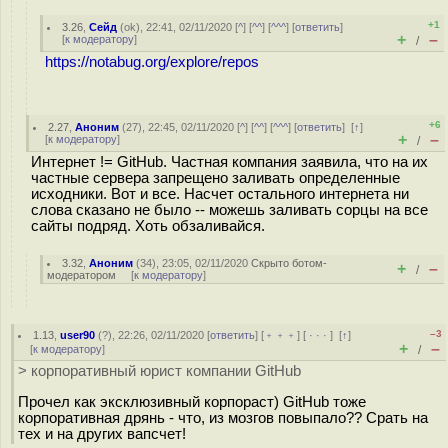
+1
3.26
,
Сейд
(
ok
), 22:41, 02/11/2020 [
^
] [
^^
] [
^^^
] [
ответить
]
+
–
[
к модератору
]
/
https://notabug.org/explore/repos
+6
2.27
,
Аноним
(
27
), 22:45, 02/11/2020 [
^
] [
^^
] [
^^^
] [
ответить
]
[
↑
]
+
–
[
к модератору
]
/
Интернет != GitHub. Частная компания заявила, что на их
частные сервера запрещено заливать определенные
исходники. Вот и все. Насчет остального интернета ни
слова сказано не было -- можешь заливать сорцы на все
сайты подряд. Хоть обзаливайся.
3.32
,
Аноним
(
34
), 23:05, 02/11/2020
Скрыто ботом-
+
–
/
модератором
[
к модератору
]
–3
1.13
,
user90
(
?
), 22:26, 02/11/2020 [
ответить
] [
﹢﹢﹢
] [
· · ·
]
[
↑
]
+
–
[
к модератору
]
/
> корпоративный юрист компании GitHub
Прочел как эксклюзивный корпораст) GitHub тоже
корпоративная дрянь - что, из мозгов повыпало?? Срать на
тех и на других вапсчет!