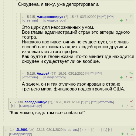
Сноудена, я вижу, уже депортировали.
+1
5.115
,
макароновирус
(
?
), 15:47, 03/11/2020 [
^
] [
^^
] [
^^^
]
+
–
[
ответить
]
[
к модератору
]
/
Это цирк для неосознанных умом.
Все главы администраций стран это актеры одного
театра.
Никакого противостояния не существует, это лишь
способ настраивать одних людей против других и
извлекать из этого профит.
Как будто в твоей жизни что-то меняет где находится
сноуден и существует ли он вообще.
+1
5.119
,
Андрей
(
??
), 16:01, 03/11/2020 [
^
] [
^^
] [
^^^
]
+
–
[
ответить
]
[
к модератору
]
/
А зачем, он и так отлично изолирован в стране
третьего мира, финансово подконтрольной США.
–1
2.130
,
псевдонимус
(
?
), 18:26, 03/11/2020 [
^
] [
^^
] [
^^^
] [
ответить
]
+
–
[
↑
] [
к модератору
]
/
"Как можно, ведь там все cuntакты!"
+4
1.4
,
JL2001
(
ok
), 22:13, 02/11/2020 [
ответить
] [
﹢﹢﹢
] [
· · ·
]
[
↓
] [
↑
]
+
–
[
к модератору
]
/