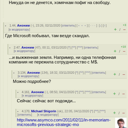
Никуда он не денется, хомячкам пофиг на свободу.
+3
1.44
,
Аноним
(
-
), 23:26, 02/11/2020 [
ответить
] [
﹢﹢﹢
] [
· · ·
]
[
↓
] [
↑
]
+
–
[
к модератору
]
/
Где Microsoft побывал, там везде скандал.
+10
2.47
,
Аноним
(
47
), 00:11, 03/11/2020 [
^
] [
^^
] [
^^^
] [
ответить
]
+
–
[
к модератору
]
/
...и выжженная земля. Например, ни одна телефонная
компания не пережила сотрудничество с M$.
3.134
,
Аноним
(
134
), 18:32, 03/11/2020 [
^
] [
^^
] [
^^^
] [
ответить
]
+
–
/
[
к модератору
]
Можно подробнее?
4.161
,
Аноним
(
-
), 08:50, 04/11/2020 [
^
] [
^^
] [
^^^
] [
ответить
]
+
–
/
[
к модератору
]
Сейчас сейчас вот подожди...
4.170
,
Michael Shigorin
(
ok
), 22:05, 04/11/2020 [
^
] [
^^
] [
^^^
]
+
–
/
[
ответить
]
[
к модератору
]
http://www.asymco.com/2011/02/11/in-memoriam-
microsofts-previous-strategic-mo