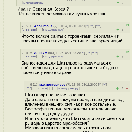
+
–
[
к модератору
]
/
Иран и Северная Корея ?
Чёт не видел где можно там купить хостинг.
+3
5.90
,
Anonimous
(
?
), 10:34, 03/11/2020 [
^
] [
^^
] [
^^^
]
+
–
[
ответить
]
[
к модератору
]
/
Что-то всякие сайты с торрентами, сериалами и
прочим вполне находят хостинги вне юрисдикций.
+2
5.96
,
Аноним
(
96
), 11:28, 03/11/2020 [
^
] [
^^
] [
^^^
]
+
–
[
ответить
]
[
к модератору
]
/
Бизнес-идея для Шаттлворта: задуматься о
собственном датацентре и хостинге свободных
проектов у него в стране.
+1
6.113
,
макароновирус
(
?
), 15:36, 03/11/2020 [
^
] [
^^
]
+
–
[
^^^
] [
ответить
]
[
↓
] [
к модератору
]
/
Шаттлворт не читает опеннет.
Да и сам он не в вакууме висит, а находится под
влиянием внешних сил как и все остальные.
Все эффективные менеджеры так или иначе
пляшут под одну дудку.
Или ты считаешь, что Шаттворт этакий светлый
рыцарь в царстве мракобесия?
Мировая илитка согласилась строить нам