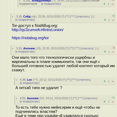
5.141
,
псевдонимус
(
?
), 18:45, 03/11/2020
Скрыто ботом-
+
–
модератором
[
к модератору
]
/
+2
3.18
,
Сейд
(
ok
), 22:35, 02/11/2020 [
^
] [
^^
] [
^^^
] [
ответить
]
[
↑
]
+
–
[
к модератору
]
/
Tor-доступ к NotABug.org:
http://qs3zumwfci4tntnd.onion/
https://notabug.org/tor
–2
3.19
,
Аноним
(
19
), 22:35, 02/11/2020 [
^
] [
^^
] [
^^^
] [
ответить
]
[
↓
]
+
–
[
к модератору
]
/
Они мало того что технологически ущербны и
маргинальны в плане коммьюнити, так они ещё с
большей готовностью удалят любой контент который им
скажут.
4.38
,
Lex
(
??
), 23:12, 02/11/2020 [
^
] [
^^
] [
^^^
] [
ответить
]
+
–
/
[
к модератору
]
А гитхаб типо не удалит ?
+1
4.55
,
Аноним
(
67
), 04:01, 03/11/2020 [
^
] [
^^
] [
^^^
] [
ответить
]
+
–
[
к модератору
]
/
То есть тебе нужно мейнсирим и ещё чтобы не
подчинялись властям?
Ещё в теме про youtube-dl удивлялся сколько