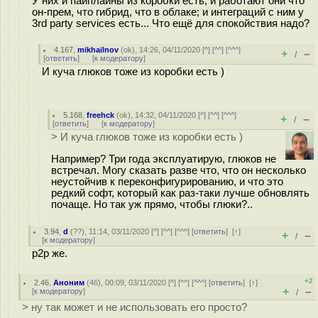
У них и пайплайны из коробки есть; и работают они что
он-прем, что гибрид, что в облаке; и интеграций с ним у
3rd party services есть... Что ещё для спокойствия надо?
4.167
,
mikhailnov
(
ok
), 14:26, 04/11/2020 [
^
] [
^^
] [
^^^
]
+
–
/
[
ответить
]
[
к модератору
]
И куча глюков тоже из коробки есть )
5.168
,
freehck
(
ok
), 14:32, 04/11/2020 [
^
] [
^^
] [
^^^
]
+
–
/
[
ответить
]
[
к модератору
]
> И куча глюков тоже из коробки есть )
Например? Три года эксплуатирую, глюков не
встречал. Могу сказать разве что, что он несколько
неустойчив к переконфигурированию, и что это
редкий софт, который как раз-таки лучше обновлять
почаще. Но так уж прямо, чтобы глюки?..
3.94
,
d
(
??
), 11:14, 03/11/2020 [
^
] [
^^
] [
^^^
] [
ответить
]
[
↑
]
+
–
/
[
к модератору
]
p2p же.
+2
2.46
,
Аноним
(
46
), 00:09, 03/11/2020 [
^
] [
^^
] [
^^^
] [
ответить
]
[
↑
]
+
–
[
к модератору
]
/
> ну так может и не использовать его просто?