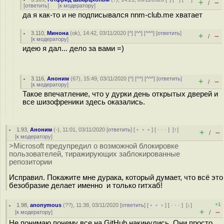
+
–
/
[
ответить
]
[
к модератору
]
да я как-то и не подписывался nnm-club.me хватает
3.110
,
Минона
(
ok
), 14:42, 03/11/2020 [
^
] [
^^
] [
^^^
] [
ответить
]
+
–
/
[
к модератору
]
идею я дал... дело за вами =)
3.116
,
Аноним
(
67
), 15:49, 03/11/2020 [
^
] [
^^
] [
^^^
] [
ответить
]
+
–
/
[
к модератору
]
Такое впечатление, что у дурки день открытых дверей и
все шизофреники здесь оказались.
1.93
,
Аноним
(
-
), 11:01, 03/11/2020 [
ответить
] [
﹢﹢﹢
] [
· · ·
]
[
↑
]
+
–
/
[
к модератору
]
>Microsoft предупредил о возможной блокировке
пользователей, тиражирующих заблокированные
репозитории
Исправил. Покажите мне дурака, который думает, что всё это
безобразие делает именно и только гитхаб!
+1
1.98
,
anonymous
(
??
), 11:38, 03/11/2020 [
ответить
] [
﹢﹢﹢
] [
· · ·
]
[
↓
]
+
–
[
к модератору
]
/
Не понимаю почему все на GitHub накинулись. Они просто