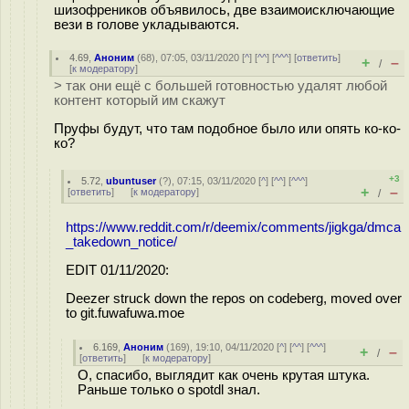
шизофреников объявилось, две взаимоисключающие
вези в голове укладываются.
4.69
,
Аноним
(
68
), 07:05, 03/11/2020 [
^
] [
^^
] [
^^^
] [
ответить
]
+
–
/
[
к модератору
]
> так они ещё с большей готовностью удалят любой
контент который им скажут
Пруфы будут, что там подобное было или опять ко-ко-
ко?
+3
5.72
,
ubuntuser
(
?
), 07:15, 03/11/2020 [
^
] [
^^
] [
^^^
]
+
–
[
ответить
]
[
к модератору
]
/
https://www.reddit.com/r/deemix/comments/jigkga/dmca
_takedown_notice/
EDIT 01/11/2020:
Deezer struck down the repos on codeberg, moved over
to git.fuwafuwa.moe
6.169
,
Аноним
(
169
), 19:10, 04/11/2020 [
^
] [
^^
] [
^^^
]
+
–
/
[
ответить
]
[
к модератору
]
О, спасибо, выглядит как очень крутая штука.
Раньше только о spotdl знал.