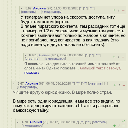
5.97
,
Аноним
(
97
), 11:30, 03/11/2020 [
^
] [
^^
] [
^^^
]
+
–
/
[
ответить
]
[
к модератору
]
У телеграм нет упора на скорость доступа, гиту
будет там некомфортно.
В плане пиратского контента, там рассадник тот ещё
- примерно 1/2 всех фильмов и музыки там уже есть.
Контент выпиливают только по жалобе в клиенте, но
не прогибаясь под копирастов, а как подачку (это
надо видеть, в двух словах не объяснить).
6.101
,
Аноним
(
101
), 12:43, 03/11/2020 [
^
] [
^^
] [
^^^
]
+
–
/
[
ответить
]
[
к модератору
]
Я понимаю, что для гита в текущий момент там всё от
слова никак Однако показате...
большой текст свёрнут,
показать
3.67
,
Аноним
(
67
), 06:48, 03/11/2020 [
^
] [
^^
] [
^^^
] [
ответить
]
[
↑
]
+
–
/
[
к модератору
]
>Ищите другую юрисдикцию. В мире полно стран.
В мире есть одна юрисдикция, и мы все это видим, по
тому как депортируют хакеров в Штаты и раскрывают
банковскую тайну.
+5
4.70
,
Аноним
(
70
), 07:12, 03/11/2020 [
^
] [
^^
] [
^^^
] [
ответить
]
+
–
[
к модератору
]
/