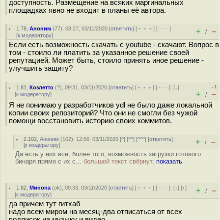
доступность. Размещение на всяких маргинальных
площадках явно не входит в планы её автора.
1.78
,
Аноним
(
77
), 08:27, 03/11/2020 [
ответить
] [
﹢﹢﹢
] [
· · ·
]
+
–
/
[
к модератору
]
Если есть возможность скачать с youtube - скачают. Вопрос в
том - стоило ли платить за указанное решение своей
репутацией. Может быть, стоило принять иное решение -
улучшить защиту?
–1
1.81
,
Козлетто
(
?
), 09:31, 03/11/2020 [
ответить
] [
﹢﹢﹢
] [
· · ·
]
[
↓
]
+
–
[
к модератору
]
/
Я не понимаю у разработчиков ydl не было даже локальной
копии своих репозиторий? Что они не смогли без чужой
помощи восстановить историю своих коммитов.
2.102
,
Аноним
(
102
), 12:56, 03/11/2020 [
^
] [
^^
] [
^^^
] [
ответить
]
+
–
/
[
к модератору
]
Да есть у них всё, более того, возможность загрузки готового
бинаря прямо с их с...
большой текст свёрнут,
показать
1.82
,
Минона
(
ok
), 09:33, 03/11/2020 [
ответить
] [
﹢﹢﹢
] [
· · ·
]
[
↓
] [
↑
]
+
–
/
[
к модератору
]
да причем тут гитхаб
надо всем миром на месяц-два отписаться от всех
подписок на музыку и видео