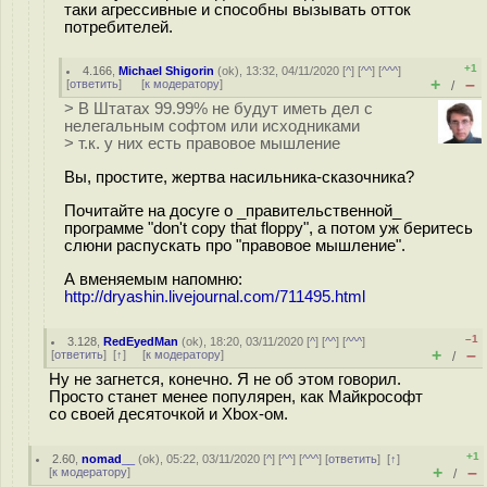
таки агрессивные и способны вызывать отток
потребителей.
+1
4.166
,
Michael Shigorin
(
ok
), 13:32, 04/11/2020 [
^
] [
^^
] [
^^^
]
+
–
[
ответить
]
[
к модератору
]
/
> В Штатах 99.99% не будут иметь дел с
нелегальным софтом или исходниками
> т.к. у них есть правовое мышление
Вы, простите, жертва насильника-сказочника?
Почитайте на досуге о _правительственной_
программе "don't copy that floppy", а потом уж беритесь
слюни распускать про "правовое мышление".
А вменяемым напомню:
http://dryashin.livejournal.com/711495.html
–1
3.128
,
RedEyedMan
(
ok
), 18:20, 03/11/2020 [
^
] [
^^
] [
^^^
]
+
–
[
ответить
]
[
↑
] [
к модератору
]
/
Ну не загнется, конечно. Я не об этом говорил.
Просто станет менее популярен, как Майкрософт
со своей десяточкой и Xbox-ом.
+1
2.60
,
nomad__
(
ok
), 05:22, 03/11/2020 [
^
] [
^^
] [
^^^
] [
ответить
]
[
↑
]
+
–
[
к модератору
]
/