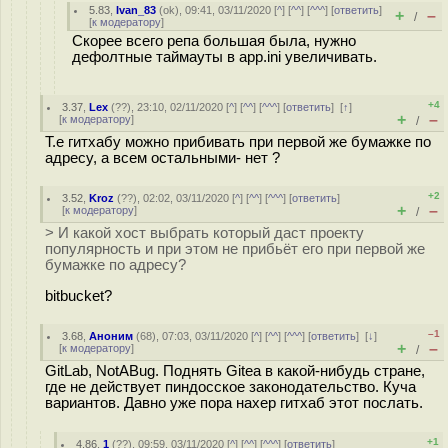
5.83
,
Ivan_83
(
ok
), 09:41, 03/11/2020 [
^
] [
^^
] [
^^^
] [
ответить
]
+
–
/
[
к модератору
]
Скорее всего репа большая была, нужно
дефолтные таймауты в app.ini увеличивать.
+4
3.37
,
Lex
(
??
), 23:10, 02/11/2020 [
^
] [
^^
] [
^^^
] [
ответить
]
[
↑
]
+
–
[
к модератору
]
/
Т.е гитхабу можно прибивать при первой же бумажке по
адресу, а всем остальными- нет ?
+2
3.52
,
Kroz
(
??
), 02:02, 03/11/2020 [
^
] [
^^
] [
^^^
] [
ответить
]
+
–
[
к модератору
]
/
> И какой хост выбрать который даст проекту
популярность и при этом не прибьёт его при первой же
бумажке по адресу?
bitbucket?
–1
3.68
,
Аноним
(
68
), 07:03, 03/11/2020 [
^
] [
^^
] [
^^^
] [
ответить
]
[
↓
]
+
–
[
к модератору
]
/
GitLab, NotABug. Поднять Gitea в какой-нибудь стране,
где не действует пиндосское законодательство. Куча
вариантов. Давно уже пора нахер гитхаб этот послать.
+1
4.86
,
1
(
??
), 09:59, 03/11/2020 [
^
] [
^^
] [
^^^
] [
ответить
]