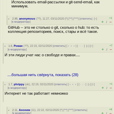
Использовать email-рассылки и git-send-email, как
минимум.
+1
2.95
,
anonymous
(
??
), 11:27, 03/11/2020 [
^
] [
^^
] [
^^^
] [
ответить
]
[
↑
]
+
–
[
к модератору
]
/
GitHub -- это не столько о git, сколько о hub: то есть
коллекция репозиториев, поиск, стары и всё такое.
+7
1.6
,
Роман
(
??
), 22:15, 02/11/2020 [
ответить
] [
﹢﹢﹢
] [
· · ·
]
[
↓
] [
↑
]
+
–
[
к модератору
]
/
И эти люди учат нас о свободе и правах....
....большая нить свёрнута, показать (28)
+1
1.7
,
phrippy
(
ok
), 22:19, 02/11/2020 [
ответить
] [
﹢﹢﹢
] [
· · ·
]
[
↓
] [
↑
]
+
–
[
к модератору
]
/
Интернет не так работает немножко
+6
2.11
,
Аноним
(
11
), 22:22, 02/11/2020 [
^
] [
^^
] [
^^^
] [
ответить
]
+
–
[
к модератору
]
/