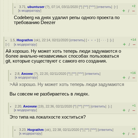
+2
3.71
,
ubuntuser
(
?
), 07:14, 03/11/2020 [
^
] [
^^
] [
^^^
] [
ответить
]
[
↑
]
+
–
[
к модератору
]
/
Codeberg на днях удалил репы одного проекта по
требованию Deezer
+14
1.5
,
Hograthm
(
ok
), 22:14, 02/11/2020 [
ответить
] [
﹢﹢﹢
] [
· · ·
]
[
↓
]
+
–
[
↑
] [
к модератору
]
/
Ай хорошо. Ну может хоть теперь люди задумаются о
более анально-независимых способах пользоваться
git, которые существуют с самого его создания.
+16
2.8
,
Анонм
(
?
), 22:20, 02/11/2020 [
^
] [
^^
] [
^^^
] [
ответить
]
+
–
[
к модератору
]
/
>Ай хорошо. Ну может хоть теперь люди задумаются
Вы совсем не разбираетесь в людях.
+1
2.20
,
Аноним
(
19
), 22:36, 02/11/2020 [
^
] [
^^
] [
^^^
] [
ответить
]
[
↓
]
+
–
[
к модератору
]
/
Это типа на локалхосте хоститься?
+5
3.23
,
Hograthm
(
ok
), 22:38, 02/11/2020 [
^
] [
^^
] [
^^^
] [
ответить
]
+
–
[
к модератору
]
/