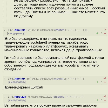
не запрещено - разрешено". Но ты же привык к
другому, когда власти должны прямо и заранее
составлять список всех разрешенных чихов, _особый
путь_, да. Вот ты и не понимаешь, как это может быть
по-другому.
–4
1.62
,
Аноним
(
62
), 05:50, 03/11/2020 [
ответить
] [
﹢﹢﹢
] [
· · ·
]
[
↑
]
+
–
[
к модератору
]
/
Это было ожидаемо, я не знаю, на что надеялись
тиражирующие youtube-dl именно на гитхабе, надо
тиражировать на разных платформах, охватывать
максимальные количество, включая децентрализованные.
Гитхаб и раньше то был сомнительной платформой с точки
зрения прогиба под копирастов, а теперь-то, когда стал
собственной продажной девкой мелкософта, что от него
ожидать?!
–2
1.65
,
Аноним
(
65
), 06:12, 03/11/2020 [
ответить
] [
﹢﹢﹢
] [
· · ·
]
+
–
[
к модератору
]
/
Трангендерный щитхаб
–2
1.75
,
robot228
(
?
), 07:50, 03/11/2020 [
ответить
] [
﹢﹢﹢
] [
· · ·
]
+
–
[
к модератору
]
/
Вы забываете, что в основу проекта заложено широкая