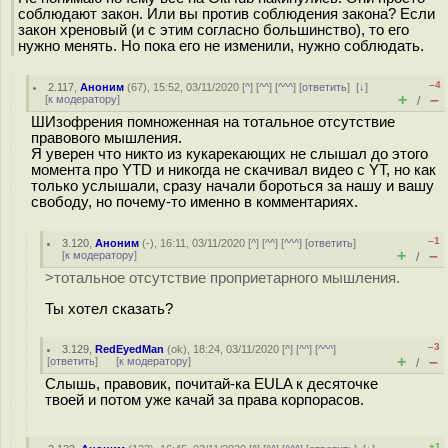
соблюдают закон. Или вы против соблюдения закона? Если
закон хреновый (и с этим согласно большинство), то его
нужно менять. Но пока его не изменили, нужно соблюдать.
–4
2.117
,
Аноним
(
67
), 15:52, 03/11/2020 [
^
] [
^^
] [
^^^
] [
ответить
]
[
↓
]
+
–
[
к модератору
]
/
ШИзофрения помноженная на тотальное отсутствие
правового мышления.
Я уверен что никто из кукарекающих не слышал до этого
момента про YTD и никогда не скачивал видео с YT, но как
только услышали, сразу начали бороться за нашу и вашу
свободу, но почему-то именно в комментариях.
–1
3.120
,
Аноним
(
-
), 16:11, 03/11/2020 [
^
] [
^^
] [
^^^
] [
ответить
]
+
–
[
к модератору
]
/
>тотальное отсутствие проприетарного мышления.
Ты хотел сказать?
–3
3.129
,
RedEyedMan
(
ok
), 18:24, 03/11/2020 [
^
] [
^^
] [
^^^
]
+
–
[
ответить
]
[
к модератору
]
/
Слышь, правовик, почитай-ка EULA к десяточке
твоей и потом уже качай за права корпорасов.
+1