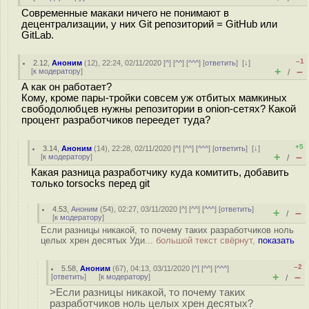
Современные макаки ничего не понимают в
децентрализации, у них Git репозиторий = GitHub или
GitLab.
–1
2.12
,
Аноним
(
12
), 22:24, 02/11/2020 [
^
] [
^^
] [
^^^
] [
ответить
]
[
↓
]
+
–
[
к модератору
]
/
А как он работает?
Кому, кроме пары-тройки совсем уж отбитых мамкиных
свободолюбцев нужны репозитории в onion-сетях? Какой
процент разработчиков переедет туда?
+5
3.14
,
Аноним
(
14
), 22:28, 02/11/2020 [
^
] [
^^
] [
^^^
] [
ответить
]
[
↓
]
+
–
[
к модератору
]
/
Какая разница разработчику куда комитить, добавить
только torsocks перед git
4.53
,
Аноним
(
54
), 02:27, 03/11/2020 [
^
] [
^^
] [
^^^
] [
ответить
]
+
–
/
[
к модератору
]
Если разницы никакой, то почему таких разработчиков ноль
целых хрен десятых Уди...
большой текст свёрнут,
показать
–2
5.58
,
Аноним
(
67
), 04:13, 03/11/2020 [
^
] [
^^
] [
^^^
]
+
–
[
ответить
]
[
к модератору
]
/
>Если разницы никакой, то почему таких
разработчиков ноль целых хрен десятых?