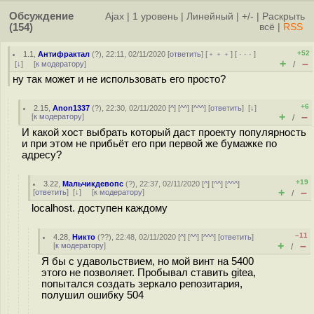
Обсуждение
Ajax
|
1 уровень
|
Линейный
|
+/-
|
Раскрыть
(154)
всё
|
RSS
+52
1.1
,
Антифрактал
(
?
), 22:11, 02/11/2020 [
ответить
] [
﹢﹢﹢
] [
· · ·
]
+
–
[
↓
] [
к модератору
]
/
ну так может и не использовать его просто?
+6
2.15
,
Anon1337
(
?
), 22:30, 02/11/2020 [
^
] [
^^
] [
^^^
] [
ответить
]
[
↓
]
+
–
[
к модератору
]
/
И какой хост выбрать который даст проекту популярность
и при этом не прибьёт его при первой же бумажке по
адресу?
+19
3.22
,
Мальчикдевопс
(
?
), 22:37, 02/11/2020 [
^
] [
^^
] [
^^^
]
+
–
[
ответить
]
[
↓
] [
к модератору
]
/
localhost. доступен каждому
–11
4.28
,
Никто
(
??
), 22:48, 02/11/2020 [
^
] [
^^
] [
^^^
] [
ответить
]
+
–
[
к модератору
]
/
Я бы с удавольствием, но мой винт на 5400
этого не позволяет. Пробывал ставить gitea,
попытался создать зеркало репозитария,
полушил ошибку 504