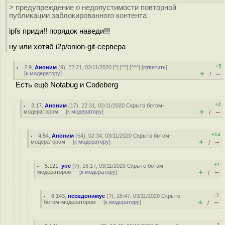
> предупреждение о недопустимости повторной
публикации заблокированного контента
ipfs приди!! порядок наведи!!!
ну или хотяб i2p/onion-git-сервера
+5
2.9
,
Аноним
(
9
), 22:21, 02/11/2020 [
^
] [
^^
] [
^^^
] [
ответить
]
+
–
[
к модератору
]
/
Есть ещё Notabug и Codeberg
+2
3.17
,
Аноним
(
17
), 22:31, 02/11/2020
Скрыто ботом-
+
–
модератором
[
к модератору
]
/
+14
4.54
,
Аноним
(
54
), 02:34, 03/11/2020
Скрыто ботом-
+
–
модератором
[
к модератору
]
/
+1
5.121
,
упс
(
?
), 16:17, 03/11/2020
Скрыто ботом-
+
–
модератором
[
к модератору
]
/
–1
6.143
,
псевдонимус
(
?
), 18:47, 03/11/2020
Скрыто
+
–
ботом-модератором
[
к модератору
]
/
–1