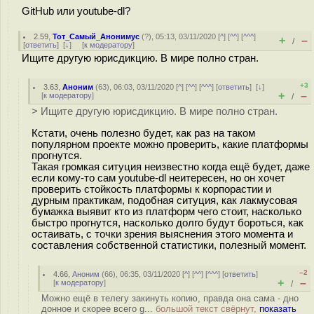
GitHub или youtube-dl?
2.59
,
Тот_Самый_Анонимус
(
?
), 05:13, 03/11/2020 [
^
] [
^^
] [
^^^
]
+
–
/
[
ответить
]
[
↓
] [
к модератору
]
Ищите другую юрисдикцию. В мире полно стран.
+3
3.63
,
Аноним
(
63
), 06:03, 03/11/2020 [
^
] [
^^
] [
^^^
] [
ответить
]
[
↓
]
+
–
[
к модератору
]
/
> Ищите другую юрисдикцию. В мире полно стран.
Кстати, очень полезно будет, как раз на таком
популярном проекте можно проверить, какие платформы
прогнутся.
Такая громкая ситуция неизвестно когда ещё будет, даже
если кому-то сам youtube-dl неитересен, но он хочет
проверить стойкость платформы к корпорастии и
дурным практикам, подобная ситуция, как лакмусовая
бумажка выявит кто из платформ чего стоит, насколько
быстро прогнутся, насколько долго будут бороться, как
остаивать, с точки зрения выяснения этого момента и
составления собственной статистики, полезный момент.
–2
4.66
,
Аноним
(
66
), 06:35, 03/11/2020 [
^
] [
^^
] [
^^^
] [
ответить
]
+
–
[
к модератору
]
/
Можно ещё в телегу закинуть копию, правда она сама - дно
донное и скорее всего g...
большой текст свёрнут,
показать