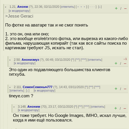
1.21
,
Анонм
(
?
), 22:36, 02/11/2020 [
ответить
] [
﹢﹢﹢
] [
· · ·
]
[
↓
]
+
–
/
[
к модератору
]
>Jesse Geraci
По фотке на аватаре так и не смог понять
1. это он, она или оно;
2. это вообще его/её/этого фотка, или вырезка из какого-либо
фильма, нарушающая копирайт (так как все сайты поиска по
картинкам требуют JS, искать не стал).
–1
2.50
,
Анонизмуз
(
?
), 00:49, 03/11/2020 [
^
] [
^^
] [
^^^
] [
ответить
]
+
–
[
к модератору
]
/
Это один из подавляющего большинства клиентов
гитхуба.
2.111
,
СеменСеменыч777
(
?
), 14:43, 03/11/2020 [
^
] [
^^
] [
^^^
]
+
–
/
[
ответить
]
[
↓
] [
к модератору
]
tineye.com ?
3.148
,
Аноним
(
70
), 23:17, 03/11/2020 [
^
] [
^^
] [
^^^
] [
ответить
]
+
–
/
[
к модератору
]
Он тоже требует. Но Google Images, IMHO, искал лучше,
когда я ими ещё пользовался.