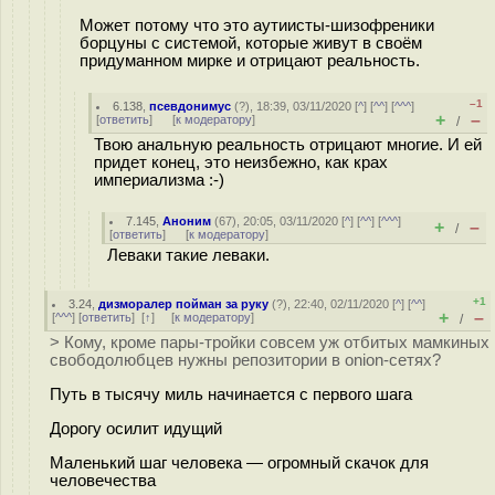
Может потому что это аутиисты-шизофреники
борцуны с системой, которые живут в своём
придуманном мирке и отрицают реальность.
–1
6.138
,
псевдонимус
(
?
), 18:39, 03/11/2020 [
^
] [
^^
] [
^^^
]
+
–
[
ответить
]
[
к модератору
]
/
Твою анальную реальность отрицают многие. И ей
придет конец, это неизбежно, как крах
империализма :-)
7.145
,
Аноним
(
67
), 20:05, 03/11/2020 [
^
] [
^^
] [
^^^
]
+
–
/
[
ответить
]
[
к модератору
]
Леваки такие леваки.
+1
3.24
,
дизморалер пойман за руку
(
?
), 22:40, 02/11/2020 [
^
] [
^^
]
+
–
[
^^^
] [
ответить
]
[
↑
] [
к модератору
]
/
> Кому, кроме пары-тройки совсем уж отбитых мамкиных
свободолюбцев нужны репозитории в onion-сетях?
Путь в тысячу миль начинается с первого шага
Дорогу осилит идущий
Маленький шаг человека — огромный скачок для
человечества