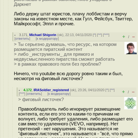
Даркнет
Либо держу штат юристов, плачу лоббистам и верчу
законы на известном месте, как Гугл, Фейсбук, Твиттер,
Майкрософт, Эппл и прочие.
3.171
,
Michael Shigorin
(
ok
), 22:13, 04/11/2020 [
^
] [
^^
] [
^^^
]
+
–
/
[
ответить
]
[
к модератору
]
> Ты серьезно думаешь, что ресурс, на котором
размещается пиратский контент
> либо _инструменты_ для прямого и
недвусмысленного пиратства сможет работать
> в рамках правового поля без проблем?
Ничего, что youtube всю дорогу ровно таким и был,
несмотря на фиговый листочек?
4.172
,
IRASoldier_registered
(
ok
), 23:26, 04/11/2020 [
^
] [
^^
]
+
–
/
[
^^^
] [
ответить
]
[
к модератору
]
> фиговый листочек?
Правообладатель либо игнорирует размещение
контента, если его это по каким-то причинам не
волнует, либо требует удаления, либо размещает его
сам вместо удаленного (VEVO, например). Нет
претензий - нет нарушения. Это называется не
"фиговый листочек", это называется - "всё, что прямо