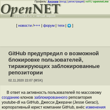
Профиль:
Аноним
(
вход
|
регистрация
)
неRU
opennet.me
[
новости
/
+++
|
форум
|
теги
|
]
GitHub предупредил о возможной
блокировке пользователей,
тиражирующих заблокированные
репозитории
02.11.2020 22:07 (MSK)
В ответ на активность пользователей по массовому
созданию
клонов
заблокированного
репозитория
youtube-dl на GitHub, Джесси Джерачи (Jesse Geraci),
корпоративный юрист компании GitHub, внёс
изменения