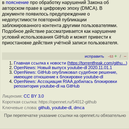
в
пояснение
про обработку нарушений Закона об
авторском праве в цифровую эпоху (DMCA). В
документе появилось предупреждение о
недопустимости повторной публикации
заблокированного контента другими пользователями.
Подобное действие рассматривается как нарушение
условий использования GitHub и может привести к
приостановке действия учётной записи пользователя.
+
–
исправить
/
–53
Главная ссылка к новости (
https://torrentfreak.com/githu...
)
OpenNews: Новый выпуск youtube-dl 2020.11.01.1
OpenNews: GitHub опубликовал судебное решение,
имеющее отношение к блокировке youtube-dl
OpenNews: Ассоциация RIAA добилась блокировки
репозитория youtube-dl на GitHub
Лицензия:
CC BY 3.0
Короткая ссылка: https://opennet.ru/54012-github
Ключевые слова:
github
,
youtube-dl
,
dmca
При перепечатке указание ссылки на opennet.ru обязательно