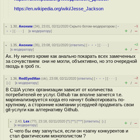
https://en.wikipedia.org/wiki/Jesse_Jackson
1.30
,
Аноним
(
34
), 23:01, 02/11/2020
Скрыто ботом-модератором
[
﹢
–1
+
–
﹢﹢
] [
· · ·
] [
к модератору
]
/
+2
1.35
,
Аноним
(
35
), 23:08, 02/11/2020 [
ответить
] [
﹢﹢﹢
] [
· · ·
]
+
–
[
к модератору
]
/
Ах. Ну ничего кроме как анально покарать всех замеченных
за сочувствием они не могли, объективно, но это очередной
гвоздь в гроб гх.
–2
1.36
,
RedEyedMan
(
ok
), 23:08, 02/11/2020 [
ответить
] [
﹢﹢﹢
] [
· · ·
]
+
–
[
↓
] [
к модератору
]
/
В США успех организации зависит от количества
потребителей ее услуг. Github так вполне загнется т.е.
маргинализируется когда его начнут бойкотировать по-
крупному, а сторонние компании усердней продвигать свои
git-услуги как алтернативу Github.
2.43
,
Lex
(
??
), 23:18, 02/11/2020 [
^
] [
^^
] [
^^^
] [
ответить
]
[
↓
]
+
–
/
[
к модератору
]
С чего бы ему загнуться, если он «загну конкурентов и
стал фактическим монополистом ?