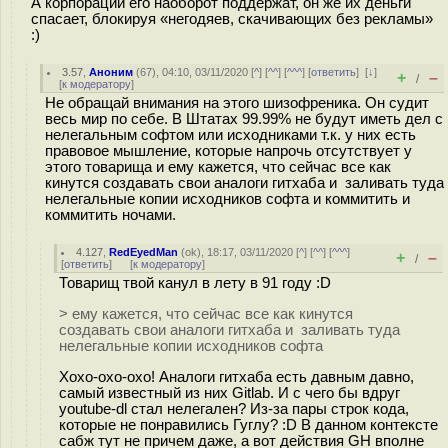
А корпорации его наоборот поддержат, он же их деньги
спасает, блокируя «негодяев, скачивающих без рекламы»
:)
3.57
,
Аноним
(
67
), 04:10, 03/11/2020 [
^
] [
^^
] [
^^^
] [
ответить
]
[
↓
]
+
–
/
[
к модератору
]
Не обращай внимания на этого шизофреника. Он судит
весь мир по себе. В Штатах 99.99% не будут иметь дел с
нелегальным софтом или исходниками т.к. у них есть
правовое мышление, которые напрочь отсутствует у
этого товарища и ему кажется, что сейчас все как
кинутся создавать свои аналоги гитхаба и заливать туда
нелегальные копии исходников софта и коммитить и
коммитить ночами.
4.127
,
RedEyedMan
(
ok
), 18:17, 03/11/2020 [
^
] [
^^
] [
^^^
]
+
–
/
[
ответить
]
[
к модератору
]
Товарищ твой канул в лету в 91 году :D
> ему кажется, что сейчас все как кинутся
создавать свои аналоги гитхаба и заливать туда
нелегальные копии исходников софта
Хохо-охо-охо! Аналоги гитхаба есть давным давно,
самый известный из них Gitlab. И с чего бы вдруг
youtube-dl стал нелегален? Из-за пары строк кода,
которые не понравились Гуглу? :D В данном контексте
сабж тут не причем даже, а вот действия GH вполне