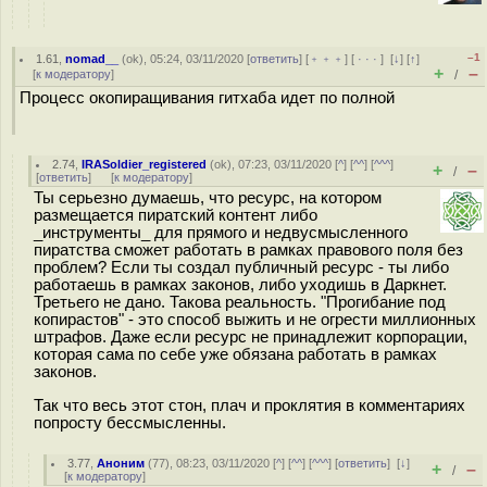
–1
1.61
,
nomad__
(
ok
), 05:24, 03/11/2020 [
ответить
] [
﹢﹢﹢
] [
· · ·
]
[
↓
] [
↑
]
+
–
[
к модератору
]
/
Процесс окопиращивания гитхаба идет по полной
2.74
,
IRASoldier_registered
(
ok
), 07:23, 03/11/2020 [
^
] [
^^
] [
^^^
]
+
–
/
[
ответить
]
[
к модератору
]
Ты серьезно думаешь, что ресурс, на котором
размещается пиратский контент либо
_инструменты_ для прямого и недвусмысленного
пиратства сможет работать в рамках правового поля без
проблем? Если ты создал публичный ресурс - ты либо
работаешь в рамках законов, либо уходишь в Даркнет.
Третьего не дано. Такова реальность. "Прогибание под
копирастов" - это способ выжить и не огрести миллионных
штрафов. Даже если ресурс не принадлежит корпорации,
которая сама по себе уже обязана работать в рамках
законов.
Так что весь этот стон, плач и проклятия в комментариях
попросту бессмысленны.
3.77
,
Аноним
(
77
), 08:23, 03/11/2020 [
^
] [
^^
] [
^^^
] [
ответить
]
[
↓
]
+
–
/
[
к модератору
]