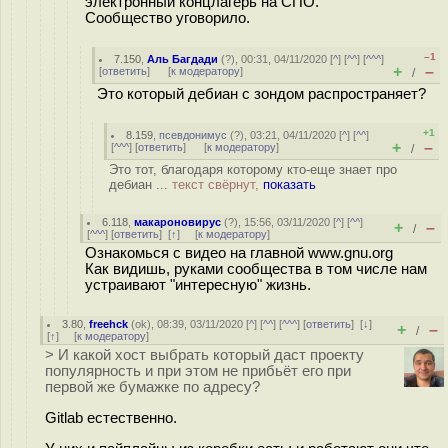
электронный концлагерь на СПО.
Сообщество уговорило.
–1
7.150
,
Аль Багдади
(
?
), 00:31, 04/11/2020 [
^
] [
^^
] [
^^^
]
+
–
[
ответить
]
[
к модератору
]
/
Это который дебиан с зондом распространяет?
+1
8.159
,
псевдонимус
(
?
), 03:21, 04/11/2020 [
^
] [
^^
]
+
–
[
^^^
] [
ответить
]
[
к модератору
]
/
Это тот, благодаря которому кто-еще знает про
дебиан ...
текст свёрнут,
показать
6.118
,
макароновирус
(
?
), 15:56, 03/11/2020 [
^
] [
^^
]
+
–
/
[
^^^
] [
ответить
]
[
↑
] [
к модератору
]
Ознакомься с видео на главной www.gnu.org
Как видишь, руками сообщества в том числе нам
устраивают "интересную" жизнь.
3.80
,
freehck
(
ok
), 08:39, 03/11/2020 [
^
] [
^^
] [
^^^
] [
ответить
]
[
↓
]
+
–
/
[
↑
] [
к модератору
]
> И какой хост выбрать который даст проекту
популярность и при этом не прибьёт его при
первой же бумажке по адресу?
Gitlab естественно.