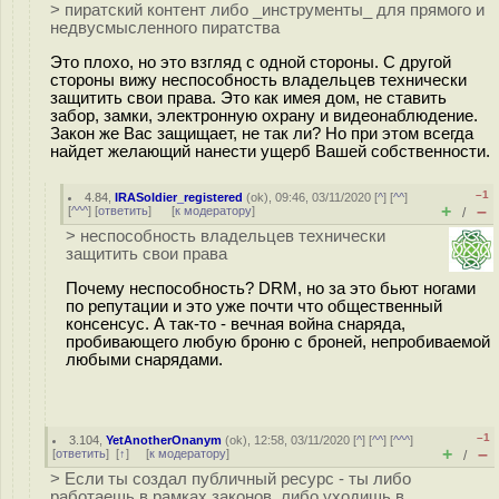
> пиратский контент либо _инструменты_ для прямого и
недвусмысленного пиратства
Это плохо, но это взгляд с одной стороны. С другой
стороны вижу неспособность владельцев технически
защитить свои права. Это как имея дом, не ставить
забор, замки, электронную охрану и видеонаблюдение.
Закон же Вас защищает, не так ли? Но при этом всегда
найдет желающий нанести ущерб Вашей собственности.
–1
4.84
,
IRASoldier_registered
(
ok
), 09:46, 03/11/2020 [
^
] [
^^
]
+
–
[
^^^
] [
ответить
]
[
к модератору
]
/
> неспособность владельцев технически
защитить свои права
Почему неспособность? DRM, но за это бьют ногами
по репутации и это уже почти что общественный
консенсус. А так-то - вечная война снаряда,
пробивающего любую броню с броней, непробиваемой
любыми снарядами.
–1
3.104
,
YetAnotherOnanym
(
ok
), 12:58, 03/11/2020 [
^
] [
^^
] [
^^^
]
+
–
[
ответить
]
[
↑
] [
к модератору
]
/
> Если ты создал публичный ресурс - ты либо
работаешь в рамках законов, либо уходишь в