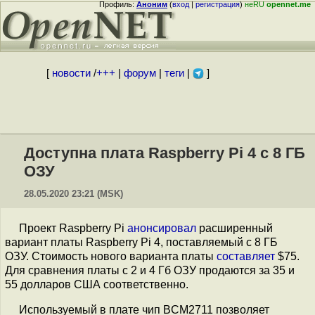
Профиль:
Аноним
(
вход
|
регистрация
)
неRU
opennet.me
[
новости
/
+++
|
форум
|
теги
|
]
Доступна плата Raspberry Pi 4 с 8 ГБ
ОЗУ
28.05.2020 23:21 (MSK)
Проект Raspberry Pi
анонсировал
расширенный
вариант платы Raspberry Pi 4, поставляемый с 8 ГБ
ОЗУ. Стоимость нового варианта платы
составляет
$75.
Для сравнения платы с 2 и 4 Гб ОЗУ продаются за 35 и
55 долларов США соответственно.
Используемый в плате чип BCM2711 позволяет