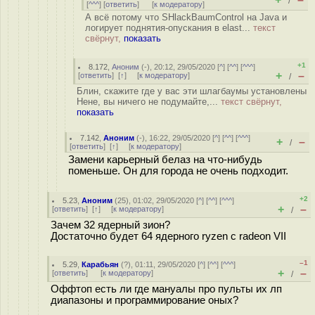
/
[
^^^
] [
ответить
]
[
к модератору
]
А всё потому что SHlackBaumControl на Java и
логирует поднятия-опускания в elast...
текст
свёрнут,
показать
+1
8.172
,
Аноним
(
-
), 20:12, 29/05/2020 [
^
] [
^^
] [
^^^
]
+
–
[
ответить
]
[
↑
] [
к модератору
]
/
Блин, скажите где у вас эти шлагбаумы установлены
Нене, вы ничего не подумайте,...
текст свёрнут,
показать
7.142
,
Аноним
(
-
), 16:22, 29/05/2020 [
^
] [
^^
] [
^^^
]
+
–
/
[
ответить
]
[
↑
] [
к модератору
]
Замени карьерный белаз на что-нибудь
поменьше. Он для города не очень подходит.
+2
5.23
,
Аноним
(
25
), 01:02, 29/05/2020 [
^
] [
^^
] [
^^^
]
+
–
[
ответить
]
[
↑
] [
к модератору
]
/
Зачем 32 ядерный зион?
Достаточно будет 64 ядерного ryzen с radeon VII
–1
5.29
,
Карабьян
(
?
), 01:11, 29/05/2020 [
^
] [
^^
] [
^^^
]
+
–
[
ответить
]
[
к модератору
]
/
Оффтоп есть ли где мануалы про пульты их лп
диапазоны и программирование оных?