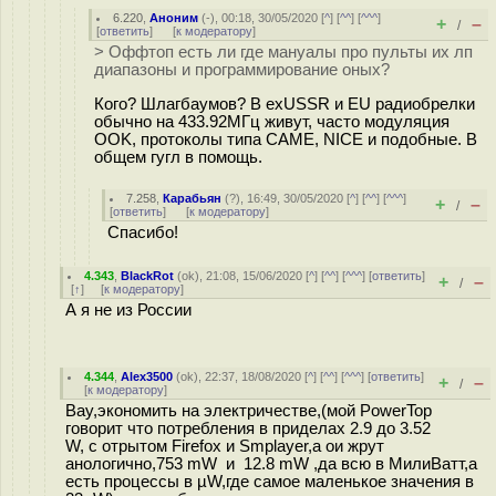
6.220
,
Аноним
(
-
), 00:18, 30/05/2020 [
^
] [
^^
] [
^^^
]
+
–
/
[
ответить
]
[
к модератору
]
> Оффтоп есть ли где мануалы про пульты их лп
диапазоны и программирование оных?
Кого? Шлагбаумов? В exUSSR и EU радиобрелки
обычно на 433.92МГц живут, часто модуляция
OOK, протоколы типа CAME, NICE и подобные. В
общем гугл в помощь.
7.258
,
Карабьян
(
?
), 16:49, 30/05/2020 [
^
] [
^^
] [
^^^
]
+
–
/
[
ответить
]
[
к модератору
]
Спасибо!
4.343
,
BlackRot
(
ok
), 21:08, 15/06/2020 [
^
] [
^^
] [
^^^
] [
ответить
]
+
–
/
[
↑
] [
к модератору
]
А я не из России
4.344
,
Alex3500
(
ok
), 22:37, 18/08/2020 [
^
] [
^^
] [
^^^
] [
ответить
]
+
–
/
[
к модератору
]
Вау,экономить на электричестве,(мой PowerTop
говорит что потребления в приделах 2.9 до 3.52
W, с отрытом Firefox и Smplayer,а ои жрут
анологично,753 mW и 12.8 mW ,да всю в МилиВатт,а
есть процессы в µW,где самое маленькое значения в