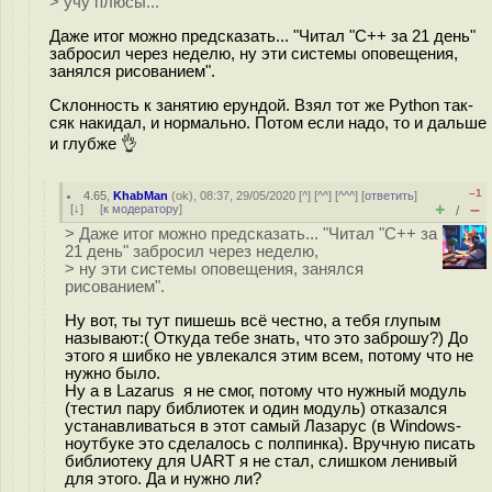
> учу плюсы...
Даже итог можно предсказать... "Читал "С++ за 21 день"
забросил через неделю, ну эти системы оповещения,
занялся рисованием".
Склонность к занятию ерундой. Взял тот же Python так-
сяк накидал, и нормально. Потом если надо, то и дальше
и глубже 👌
–1
4.65
,
KhabMan
(
ok
), 08:37, 29/05/2020 [
^
] [
^^
] [
^^^
] [
ответить
]
+
–
[
↓
] [
к модератору
]
/
> Даже итог можно предсказать... "Читал "С++ за
21 день" забросил через неделю,
> ну эти системы оповещения, занялся
рисованием".
Ну вот, ты тут пишешь всё честно, а тебя глупым
называют:( Откуда тебе знать, что это заброшу?) До
этого я шибко не увлекался этим всем, потому что не
нужно было.
Ну а в Lazarus я не смог, потому что нужный модуль
(тестил пару библиотек и один модуль) отказался
устанавливаться в этот самый Лазарус (в Windows-
ноутбуке это сделалось с полпинка). Вручную писать
библиотеку для UART я не стал, слишком ленивый
для этого. Да и нужно ли?