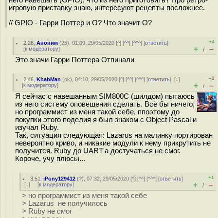
него навешать (GPIO), что из него приготовить? Про ретро-
игровую приставку знаю, интересуют рецепты посложнее.
// GPIO - Гарри Поттер и О? Что значит О?
+4
2.26
,
Аноним
(
25
), 01:09, 29/05/2020 [
^
] [
^^
] [
^^^
] [
ответить
]
+
–
[
к модератору
]
/
Это значи Гарри Поттера Отпинали
–1
2.46
,
KhabMan
(
ok
), 04:10, 29/05/2020 [
^
] [
^^
] [
^^^
] [
ответить
]
[
↓
]
+
–
[
к модератору
]
/
Я сейчас с навешанным SIM800C (шилдом) пытаюсь
из него систему оповещения сделать. Всё бы ничего,
но программист из меня такой себе, ппоэтому до
покупки этого поделия я был знаком с Object Pascal и
изучал Ruby.
Так, ситуация следующая: Lazarus на малинку портирован
невероятно криво, и никакие модули к нему прикрутить не
получится. Ruby до UART'а достучаться не смог.
Короче, учу плюсы...
+1
3.51
,
iPony129412
(
?
), 07:32, 29/05/2020 [
^
] [
^^
] [
^^^
] [
ответить
]
+
–
[
↓
] [
к модератору
]
/
> но программист из меня такой себе
> Lazarus не получилось
> Ruby не смог