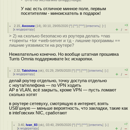
У нас есть отличное минное поле, первым
посетителям - миноискатель в подарок!
+3
2.15
,
Аноним
(
14
), 00:10, 29/05/2020 [
^
] [
^^
] [
^^^
] [
ответить
]
[
↑
]
+
–
[
к модератору
]
/
> 2) на сколько безопасно из роутера делать +nas
+торенты +tor +web-server и тд - лишние программы ==
лишние уязвимости на роутере?
Нежелательно конечно. Но вообще штатная прошивка
Turris Omnia поддерживате lxc искаропки.
+2
2.32
,
Takishima
(
ok
), 01:29, 29/05/2020 [
^
] [
^^
] [
^^^
] [
ответить
]
[
↓
]
+
–
[
к модератору
]
/
делай роутер отдельно, точку доступа отдельно
с ноута/телефона — по VPN ходить
AP в VLAN, всё закрыть, кроме VPN — пусть ломают
сколько хотят
в роутере сетевуху, смотрящую в интернет, взять
USB'шную — меньше вероятность, что закладки, такие как
в intel'овских NIC, сработают
+7
3.40
,
Ivan_83
(
ok
), 03:40, 29/05/2020 [
^
] [
^^
] [
^^^
] [
ответить
]
[
↓
]
+
–
[
к модератору
]
/