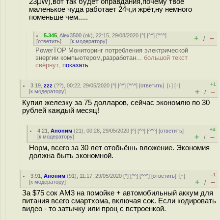
23µW),вот так будет оправдания,почему твое
маленькое чуда работает 24ч,и жрёт,ну немного
поменьше чем.....
5.345
,
Alex3500
(
ok
), 22:15, 29/08/2020 [
^
] [
^^
] [
^^^
]
+
–
/
[
ответить
]
[
к модератору
]
PowerTOP Мониторинг потребления электрической
энергии компьютером,разработан...
большой текст
свёрнут,
показать
+1
3.19
,
zzz
(
??
), 00:22, 29/05/2020 [
^
] [
^^
] [
^^^
] [
ответить
]
[
↓
] [
↑
]
+
–
[
к модератору
]
/
Купил железку за 75 долларов, сейчас экономлю по 30
рублей каждый месяц!
+4
4.21
,
Аноним
(
21
), 00:28, 29/05/2020 [
^
] [
^^
] [
^^^
] [
ответить
]
+
–
[
к модератору
]
/
Норм, всего за 30 лет отобьёшь вложение. Экономия
должна быть экономной.
–1
3.91
,
Аноним
(
91
), 11:17, 29/05/2020 [
^
] [
^^
] [
^^^
] [
ответить
]
[
↑
]
+
–
[
к модератору
]
/
За $75 сок АМ3 на помойке + автомобильный аккум для
питания всего смартхома, включая сок. Если кодировать
видео - то затычку или проц с встроенкой.