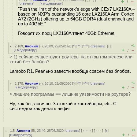
+
–
/
[
ответить
]
[
к модератору
]
"Push the limit of the network’s edge with CEx7 LX2160A –
based on NXP’s outstanding 16 core LX2160A Arm Cortex
A72 (2GHz) offering up to 64GB DDR4 (dual channel) and
up to 40GbE."
Говорят их проц LX2160A тянет 40Gb Ethernet.
+1
2.169
,
Аноним
(
-
), 20:09, 29/05/2020 [
^
] [
^^
] [
^^^
] [
ответить
]
[
↑
]
+
–
[
к модератору
]
/
> 1) сейчас существуют роутеры на открытом железе или
хотяб без блобов?
Lamobo R1. Реально завести вообще совсем без блобов.
+1
2.170
,
Аноним
(
-
), 20:10, 29/05/2020 [
^
] [
^^
] [
^^^
] [
ответить
]
+
–
[
к модератору
]
/
> лишние программы == лишние уязвимости на роутере?
Ну, как бы, логично. Затолкай в контейнеры, etc. С
системдой как делать нефиг.
+1
1.5
,
Аноним
(
5
), 23:40, 28/05/2020 [
ответить
] [
﹢﹢﹢
] [
· · ·
]
[
↑
]
+
–
[
к модератору
]
/