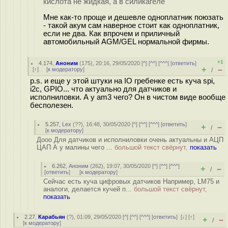
кислота не жидкая, а в силикагеле
Мне как-то проще и дешевле одноплатник поюзать
- такой акум сам наверное стоит как одноплатник,
если не два. Как впрочем и приличный
автомобильный AGM/GEL нормальной фирмы.
+1
4.174
,
Аноним
(
175
), 20:16, 29/05/2020 [
^
] [
^^
] [
^^^
] [
ответить
]
+
–
[
↑
] [
к модератору
]
/
p.s. и еще у этой штуки на IO гребенке есть куча spi,
i2c, GPIO... что актуально для датчиков и
исполниловки. А у am3 чего? Он в чистом виде вообще
бесполезен.
5.257
,
Lex
(
??
), 16:48, 30/05/2020 [
^
] [
^^
] [
^^^
] [
ответить
]
+
–
/
[
к модератору
]
Дооо Для датчиков и исполниловки очень актуальны и АЦП
ЦАП А у малины чего ...
большой текст свёрнут,
показать
6.262
,
Аноним
(
262
), 19:07, 30/05/2020 [
^
] [
^^
] [
^^^
]
+
–
/
[
ответить
]
[
к модератору
]
Сейчас есть куча цифровых датчиков Например, LM75 и
аналоги, делается кучей п...
большой текст свёрнут,
показать
2.27
,
Карабьян
(
?
), 01:09, 29/05/2020 [
^
] [
^^
] [
^^^
] [
ответить
]
[
↓
] [
↑
]
+
–
/
[
к модератору
]