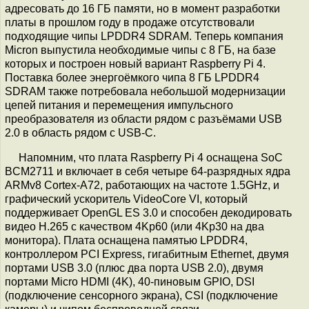
адресовать до 16 ГБ памяти, но в момент разработки
платы в прошлом году в продаже отсутствовали
подходящие чипы LPDDR4 SDRAM. Теперь компания
Micron выпустила необходимые чипы c 8 ГБ, на базе
которых и построен новый вариант Raspberry Pi 4.
Поставка более энергоёмкого чипа 8 ГБ LPDDR4
SDRAM также потребовала небольшой модернизации
цепей питания и перемещения импульсного
преобразователя из области рядом с разъёмами USB
2.0 в область рядом с USB-C.
Напомним, что плата Raspberry Pi 4 оснащена SoC
BCM2711 и включает в себя четыре 64-разрядных ядра
ARMv8 Cortex-A72, работающих на частоте 1.5GHz, и
графический ускоритель VideoCore VI, который
поддерживает OpenGL ES 3.0 и способен декодировать
видео H.265 с качеством 4Kp60 (или 4Kp30 на два
монитора). Плата оснащена памятью LPDDR4,
контроллером PCI Express, гигабитным Ethernet, двумя
портами USB 3.0 (плюс два порта USB 2.0), двумя
портами Micro HDMI (4K), 40-пиновым GPIO, DSI
(подключение сенсорного экрана), CSI (подключение