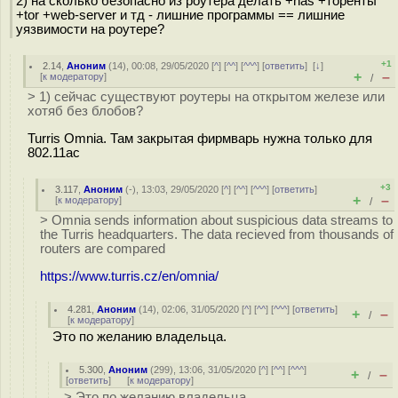
2) на сколько безопасно из роутера делать +nas +торенты
+tor +web-server и тд - лишние программы == лишние
уязвимости на роутере?
+1
2.14
,
Аноним
(
14
), 00:08, 29/05/2020 [
^
] [
^^
] [
^^^
] [
ответить
]
[
↓
]
+
–
[
к модератору
]
/
> 1) сейчас существуют роутеры на открытом железе или
хотяб без блобов?
Turris Omnia. Там закрытая фирмварь нужна только для
802.11ac
+3
3.117
,
Аноним
(
-
), 13:03, 29/05/2020 [
^
] [
^^
] [
^^^
] [
ответить
]
+
–
[
к модератору
]
/
> Omnia sends information about suspicious data streams to
the Turris headquarters. The data recieved from thousands of
routers are compared
https://www.turris.cz/en/omnia/
4.281
,
Аноним
(
14
), 02:06, 31/05/2020 [
^
] [
^^
] [
^^^
] [
ответить
]
+
–
/
[
к модератору
]
Это по желанию владельца.
5.300
,
Аноним
(
299
), 13:06, 31/05/2020 [
^
] [
^^
] [
^^^
]
+
–
/
[
ответить
]
[
к модератору
]
> Это по желанию владельца.