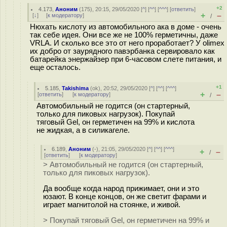
+2
4.173
,
Аноним
(
175
), 20:15, 29/05/2020 [
^
] [
^^
] [
^^^
] [
ответить
]
+
–
[
↓
] [
к модератору
]
/
Нюхать кислоту из автомобильного ака в доме - очень
так себе идея. Они все же не 100% герметичны, даже
VRLA. И сколько все это от него проработает? У olimex
их добро от заурядного павэрбанка сервировало как
батарейка энержайзер при 6-часовом слете питания, и
еще осталось.
+1
5.185
,
Takishima
(
ok
), 20:52, 29/05/2020 [
^
] [
^^
] [
^^^
]
+
–
[
ответить
]
[
к модератору
]
/
Автомобильный не годится (он стартерный,
только для пиковых нагрузок). Покупай
тяговый Gel, он герметичен на 99% и кислота
не жидкая, а в силикагеле.
6.189
,
Аноним
(
-
), 21:05, 29/05/2020 [
^
] [
^^
] [
^^^
]
+
–
/
[
ответить
]
[
к модератору
]
> Автомобильный не годится (он стартерный,
только для пиковых нагрузок).
Да вообще когда народ прижимает, они и это
юзают. В конце концов, он же светит фарами и
играет магнитолой на стоянке, и живой.
> Покупай тяговый Gel, он герметичен на 99% и