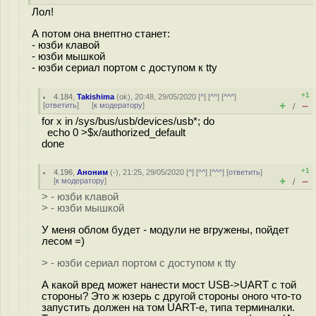
Лол!
А потом она внептно станет:
- юзби клавой
- юзби мышкой
- юзби сериал портом с доступом к tty
+1
4.184
,
Takishima
(
ok
), 20:48, 29/05/2020 [
^
] [
^^
] [
^^^
]
+
–
[
ответить
]
[
к модератору
]
/
for x in /sys/bus/usb/devices/usb*; do
echo 0 >$x/authorized_default
done
+1
4.196
,
Аноним
(
-
), 21:25, 29/05/2020 [
^
] [
^^
] [
^^^
] [
ответить
]
+
–
[
к модератору
]
/
> - юзби клавой
> - юзби мышкой
У меня облом будет - модули не вгружены, пойдет
лесом =)
> - юзби сериал портом с доступом к tty
А какой вред может нанести мост USB->UART с той
стороны? Это ж юзерь с другой стороны оного что-то
запустить должен на том UART-е, типа терминалки.