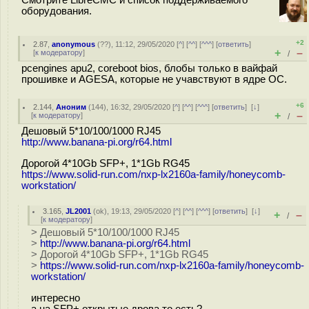
Смотрите LibreCMC и список поддерживаемого
оборудования.
+2
2.87
,
anonymous
(
??
), 11:12, 29/05/2020 [
^
] [
^^
] [
^^^
] [
ответить
]
+
–
[
к модератору
]
/
pcengines apu2, coreboot bios, блобы только в вайфай
прошивке и AGESA, которые не учавствуют в ядре ОС.
+6
2.144
,
Аноним
(
144
), 16:32, 29/05/2020 [
^
] [
^^
] [
^^^
] [
ответить
]
[
↓
]
+
–
[
к модератору
]
/
Дешовый 5*10/100/1000 RJ45
http://www.banana-pi.org/r64.html
Дорогой 4*10Gb SFP+, 1*1Gb RG45
https://www.solid-run.com/nxp-lx2160a-family/honeycomb-
workstation/
3.165
,
JL2001
(
ok
), 19:13, 29/05/2020 [
^
] [
^^
] [
^^^
] [
ответить
]
[
↓
]
+
–
/
[
к модератору
]
> Дешовый 5*10/100/1000 RJ45
>
http://www.banana-pi.org/r64.html
> Дорогой 4*10Gb SFP+, 1*1Gb RG45
>
https://www.solid-run.com/nxp-lx2160a-family/honeycomb-
workstation/
интересно
а на SFP+ открытые дрова то есть?