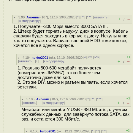
3.90
,
Аноним
(
107
), 11:16, 29/05/2020 [
^
] [
^^
] [
^^^
] [
ответить
]
+
–
/
[
к модератору
]
1. Получаете ~300 Mbps вместо 3000 SATA III.
2. Штекр будет торчать наружу, диск в корпусе. Кабель
снаружи будет заходить в корпус к диску. Некультяпно
как-то получается. Вариант внешний HDD тоже колхоз,
хочется всё в одном корпусе.
+1
4.104
,
turbo2001
(
ok
), 12:10, 29/05/2020 [
^
] [
^^
] [
^^^
]
+
–
[
ответить
]
[
↓
] [
к модератору
]
/
1. Реально 500-600 мегабайт получается
(померял для JMS567), этого более чем
достаточно даже для ssd.
2. Это же DIY, можно и разъем выпаять, если хочется
эстетики.
+3
5.105
,
Аноним
(
107
), 12:16, 29/05/2020 [
^
] [
^^
] [
^^^
]
+
–
[
ответить
]
[
к модератору
]
/
Мегабайт или мегабит? USB - 480 Мбит/с, с учётом
служебных данных, для завёрнуто потока SATA, как
раз, и останется 300 Мбит/с.
+2
6.106
,
turbo2001
(
ok
), 12:21, 29/05/2020 [
^
] [
^^
] [
^^^
]