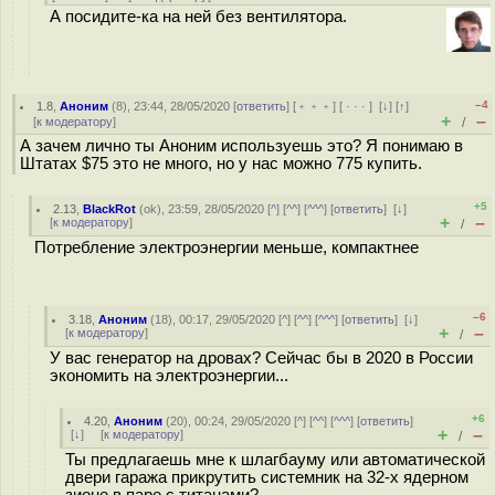
А посидите-ка на ней без вентилятора.
–4
1.8
,
Аноним
(
8
), 23:44, 28/05/2020 [
ответить
] [
﹢﹢﹢
] [
· · ·
]
[
↓
] [
↑
]
+
–
[
к модератору
]
/
А зачем лично ты Аноним используешь это? Я понимаю в
Штатах $75 это не много, но у нас можно 775 купить.
+5
2.13
,
BlackRot
(
ok
), 23:59, 28/05/2020 [
^
] [
^^
] [
^^^
] [
ответить
]
[
↓
]
+
–
[
к модератору
]
/
Потребление электроэнергии меньше, компактнее
–6
3.18
,
Аноним
(
18
), 00:17, 29/05/2020 [
^
] [
^^
] [
^^^
] [
ответить
]
[
↓
]
+
–
[
к модератору
]
/
У вас генератор на дровах? Сейчас бы в 2020 в России
экономить на электроэнергии...
+6
4.20
,
Аноним
(
20
), 00:24, 29/05/2020 [
^
] [
^^
] [
^^^
] [
ответить
]
+
–
[
↓
] [
к модератору
]
/
Ты предлагаешь мне к шлагбауму или автоматической
двери гаража прикрутить системник на 32-х ядерном