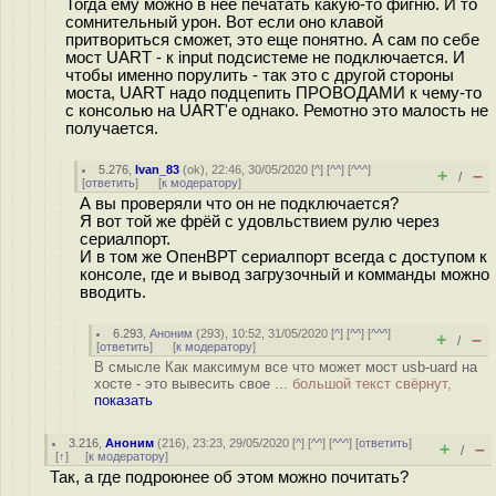
Тогда ему можно в нее печатать какую-то фигню. И то
сомнительный урон. Вот если оно клавой
притвориться сможет, это еще понятно. А сам по себе
мост UART - к input подсистеме не подключается. И
чтобы именно порулить - так это с другой стороны
моста, UART надо подцепить ПРОВОДАМИ к чему-то
с консолью на UART'е однако. Ремотно это малость не
получается.
5.276
,
Ivan_83
(
ok
), 22:46, 30/05/2020 [
^
] [
^^
] [
^^^
]
+
–
/
[
ответить
]
[
к модератору
]
А вы проверяли что он не подключается?
Я вот той же фрёй с удовльствием рулю через
сериалпорт.
И в том же ОпенВРТ сериалпорт всегда с доступом к
консоле, где и вывод загрузочный и комманды можно
вводить.
6.293
,
Аноним
(
293
), 10:52, 31/05/2020 [
^
] [
^^
] [
^^^
]
+
–
/
[
ответить
]
[
к модератору
]
В смысле Как максимум все что может мост usb-uard на
хосте - это вывесить свое ...
большой текст свёрнут,
показать
3.216
,
Аноним
(
216
), 23:23, 29/05/2020 [
^
] [
^^
] [
^^^
] [
ответить
]
+
–
/
[
↑
] [
к модератору
]
Так, а где подроюнее об этом можно почитать?