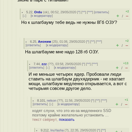
зионе в паре с титанами?
+2
5.22
,
Ordu
(
ok
), 00:52, 29/05/2020 [
^
] [
^^
] [
^^^
] [
ответить
]
+
–
[
↓
] [
к модератору
]
/
Но к шлагбауму тебе ведь не нужны 8Гб ОЗУ?
+2
6.25
,
Аноним
(
25
), 01:06, 29/05/2020 [
^
] [
^^
] [
^^^
]
+
–
[
ответить
]
[
к модератору
]
/
На шлагбауме мне надо 128 гб ОЗУ.
+13
7.44
,
zzz
(
??
), 03:58, 29/05/2020 [
^
] [
^^
] [
^^^
]
+
–
[
ответить
]
[
↓
] [
к модератору
]
/
И не меньше четырех ядер. Пробовали люди
ставить на шлагбаум двухядерник - не хватает
мощи, шлагбаум медленно открывается, а вот с
четырьмя совсем другое дело.
+1
8.101
,
nelson
(
??
), 11:56, 29/05/2020 [
^
] [
^^
] [
^^^
]
+
–
[
ответить
]
[
↓
] [
к модератору
]
/
ходят слухи, что это из-за медленного SSD
поэтому крайне желательно установить ...
текст свёрнут,
показать
9.212
,
InuYasha
(
?
), 22:35, 29/05/2020 [
^
] [
^^
]
+
–