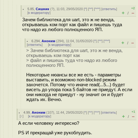
+2
5.85
,
Сишник
(
?
), 11:03, 29/05/2020 [
^
] [
^^
] [
^^^
] [
ответить
]
+
–
[
к модератору
]
/
Зачем библиотека для uart, это ж не венда,
открываешь ком порт как файл и пишешь туда
что надо из любого полноценного ЯП.
6.294
,
Аноним
(
294
), 11:04, 31/05/2020 [
^
] [
^^
] [
^^^
]
+
–
/
[
ответить
]
[
к модератору
]
> Зачем библиотека для uart, это ж не венда,
открываешь ком порт как
> файл и пишешь туда что надо из любого
полноценного ЯП.
Некоторые нюансы все же есть - параметры
выставить, и возможно non-blocked режим
захочется. Потому что иначе read(...5...) будет
висеть до упора пока 5 байтов не приедут. А если
они никогда не приедут - ну значит он и будет
ждать их. Вечно.
+1
4.99
,
Аноним
(
107
), 11:44, 29/05/2020 [
^
] [
^^
] [
^^^
] [
ответить
]
+
–
[
↑
] [
к модератору
]
/
А если человеку интересно?
PS И прекращай уже рукоблудить.