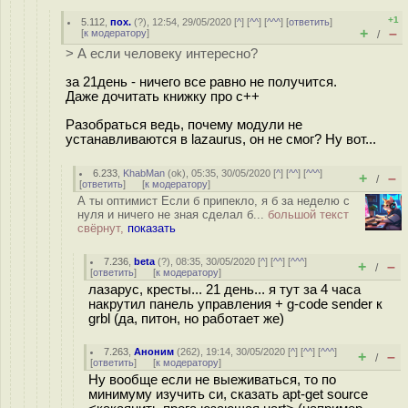
+1
5.112
,
пох.
(
?
), 12:54, 29/05/2020 [
^
] [
^^
] [
^^^
] [
ответить
]
+
–
[
к модератору
]
/
> А если человеку интересно?
за 21день - ничего все равно не получится.
Даже дочитать книжку про c++
Разобраться ведь, почему модули не
устанавливаются в lazaurus, он не смог? Ну вот...
6.233
,
KhabMan
(
ok
), 05:35, 30/05/2020 [
^
] [
^^
] [
^^^
]
+
–
/
[
ответить
]
[
к модератору
]
А ты оптимист Если б припекло, я б за неделю с
нуля и ничего не зная сделал б...
большой текст
свёрнут,
показать
7.236
,
beta
(
?
), 08:35, 30/05/2020 [
^
] [
^^
] [
^^^
]
+
–
/
[
ответить
]
[
к модератору
]
лазарус, кресты... 21 день... я тут за 4 часа
накрутил панель управления + g-code sender к
grbl (да, питон, но работает же)
7.263
,
Аноним
(
262
), 19:14, 30/05/2020 [
^
] [
^^
] [
^^^
]
+
–
/
[
ответить
]
[
к модератору
]
Ну вообще если не выеживаться, то по
минимуму изучить си, сказать apt-get source