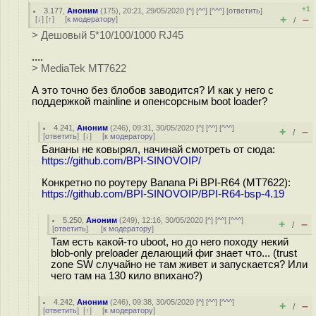
+1
3.177
,
Аноним
(
175
), 20:21, 29/05/2020 [
^
] [
^^
] [
^^^
] [
ответить
]
+
–
[
↓
] [
↑
] [
к модератору
]
/
> Дешовый 5*10/100/1000 RJ45
....
> MediaTek MT7622
А это точно без блобов заводится? И как у него с
поддержкой mainline и опенсорсным boot loader?
4.241
,
Аноним
(
246
), 09:31, 30/05/2020 [
^
] [
^^
] [
^^^
]
+
–
/
[
ответить
]
[
↓
] [
к модератору
]
Бананы не ковырял, начинай смотреть от сюда:
https://github.com/BPI-SINOVOIP/
Конкретно по роутеру Banana Pi BPI-R64 (MT7622):
https://github.com/BPI-SINOVOIP/BPI-R64-bsp-4.19
5.250
,
Аноним
(
249
), 12:16, 30/05/2020 [
^
] [
^^
] [
^^^
]
+
–
/
[
ответить
]
[
к модератору
]
Там есть какой-то uboot, но до него походу некий
blob-only preloader делающий фиг знает что... (trust
zone SW случайно не там живет и запускается? Или
чего там на 130 кило впихано?)
4.242
,
Аноним
(
246
), 09:38, 30/05/2020 [
^
] [
^^
] [
^^^
]
+
–
/
[
ответить
]
[
↑
] [
к модератору
]