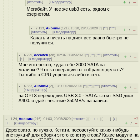
+
–
[
ответить
]
[
к модератору
]
/
Мегабайт. У нее же usb3 есть, рядом с
езернетом.
7.123
,
Аноним
(
121
), 13:28, 29/05/2020 [
^
] [
^^
] [
^^^
]
+
–
/
[
ответить
]
[
к модератору
]
Качать и писать на диск все равно быстро не
получится.
4.229
,
deeaitch
(
ok
), 02:34, 30/05/2020 [
^
] [
^^
] [
^^^
] [
ответить
]
+
–
/
[
↑
] [
к модератору
]
Мне интересно, куда тебе 3000 SATA на
малинке? Что за операции ты собрался делать?
Ты либо в CPU упрешься либо в сеть.
4.333
,
Аноним
(
2
), 13:00, 02/06/2020 [
^
] [
^^
] [
^^^
] [
ответить
]
+
–
/
[
к модератору
]
на OPI 3 переходник USB 3.0 - SATA. стоит SSD диск
A400. отдаёт честные 350MB/s на запись
–1
1.24
,
Аноним
(
216
), 01:03, 29/05/2020 [
ответить
] [
﹢﹢﹢
] [
· · ·
]
[
↓
]
+
–
[
↑
] [
к модератору
]
/
Дороговато, но нужно. Кстати, посоветуйте каких-нибудь
инструкций для сборки этого конструктора? Какие модули на