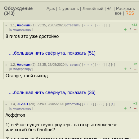
Обсуждение
Ajax
|
1 уровень
|
Линейный
|
+/-
|
Раскрыть
(343)
всё
|
RSS
+33
1.1
,
Аноним
(
1
), 23:35, 28/05/2020 [
ответить
] [
﹢﹢﹢
] [
· · ·
]
[
↓
]
+
–
[
к модератору
]
/
8 гигов это уже достойно
....большая нить свёрнута, показать (51)
+2
1.2
,
Аноним
(
2
), 23:35, 28/05/2020 [
ответить
] [
﹢﹢﹢
] [
· · ·
]
[
↓
] [
↑
]
+
–
[
к модератору
]
/
Orange, твой выход
....большая нить свёрнута, показать (36)
+3
1.4
,
JL2001
(
ok
), 23:40, 28/05/2020 [
ответить
] [
﹢﹢﹢
] [
· · ·
]
[
↓
] [
↑
]
+
–
[
к модератору
]
/
//оффтоп
1) сейчас существуют роутеры на открытом железе
или хотяб без блобов?