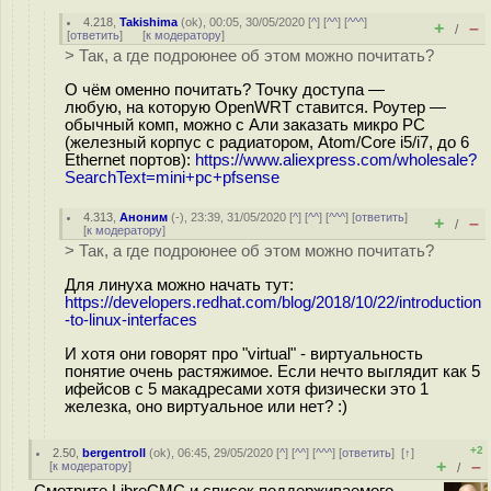
4.218
,
Takishima
(
ok
), 00:05, 30/05/2020 [
^
] [
^^
] [
^^^
]
+
–
/
[
ответить
]
[
к модератору
]
> Так, а где подроюнее об этом можно почитать?
О чём оменно почитать? Точку доступа —
любую, на которую OpenWRT ставится. Роутер —
обычный комп, можно с Али заказать микро PC
(железный корпус с радиатором, Atom/Core i5/i7, до 6
Ethernet портов):
https://www.aliexpress.com/wholesale?
SearchText=mini+pc+pfsense
4.313
,
Аноним
(
-
), 23:39, 31/05/2020 [
^
] [
^^
] [
^^^
] [
ответить
]
+
–
/
[
к модератору
]
> Так, а где подроюнее об этом можно почитать?
Для линуха можно начать тут:
https://developers.redhat.com/blog/2018/10/22/introduction
-to-linux-interfaces
И хотя они говорят про "virtual" - виртуальность
понятие очень растяжимое. Если нечто выглядит как 5
ифейсов с 5 макадресами хотя физически это 1
железка, оно виртуальное или нет? :)
+2
2.50
,
bergentroll
(
ok
), 06:45, 29/05/2020 [
^
] [
^^
] [
^^^
] [
ответить
]
[
↑
]
+
–
[
к модератору
]
/