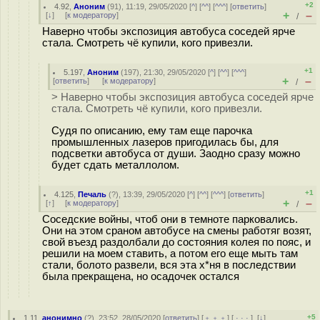
+2
4.92
,
Аноним
(
91
), 11:19, 29/05/2020 [
^
] [
^^
] [
^^^
] [
ответить
]
+
–
[
↓
] [
к модератору
]
/
Наверно чтобы экспозиция автобуса соседей ярче
стала. Смотреть чё купили, кого привезли.
+1
5.197
,
Аноним
(
197
), 21:30, 29/05/2020 [
^
] [
^^
] [
^^^
]
+
–
[
ответить
]
[
к модератору
]
/
> Наверно чтобы экспозиция автобуса соседей ярче
стала. Смотреть чё купили, кого привезли.
Судя по описанию, ему там еще парочка
промышленных лазеров пригодилась бы, для
подсветки автобуса от души. Заодно сразу можно
будет сдать металлолом.
+1
4.125
,
Печаль
(
?
), 13:39, 29/05/2020 [
^
] [
^^
] [
^^^
] [
ответить
]
+
–
[
↑
] [
к модератору
]
/
Соседские войны, чтоб они в темноте парковались.
Они на этом сраном автобусе на смены работяг возят,
свой въезд раздолбали до состояния колея по пояс, и
решили на моем ставить, а потом его еще мыть там
стали, болото развели, вся эта х*ня в последствии
была прекращена, но осадочек остался
+5
1.11
,
анонимно
(
?
), 23:52, 28/05/2020 [
ответить
] [
﹢﹢﹢
] [
· · ·
]
[
↓
]