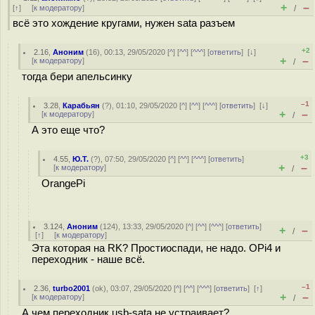
+
–
[
↑
] [
к модератору
]
/
всё это хождение кругами, нужен sata разъем
+2
2.16
,
Аноним
(
16
), 00:13, 29/05/2020 [
^
] [
^^
] [
^^^
] [
ответить
]
[
↓
]
+
–
[
к модератору
]
/
тогда бери апельсинку
–1
3.28
,
Карабьян
(
?
), 01:10, 29/05/2020 [
^
] [
^^
] [
^^^
] [
ответить
]
[
↓
]
+
–
[
к модератору
]
/
А это еще что?
+3
4.55
,
Ю.Т.
(
?
), 07:50, 29/05/2020 [
^
] [
^^
] [
^^^
] [
ответить
]
+
–
[
к модератору
]
/
OrangePi
3.124
,
Аноним
(
124
), 13:33, 29/05/2020 [
^
] [
^^
] [
^^^
] [
ответить
]
+
–
/
[
↑
] [
к модератору
]
Эта которая на RK? Простиоспади, не надо. OPi4 и
переходник - наше всё.
–1
2.36
,
turbo2001
(
ok
), 03:07, 29/05/2020 [
^
] [
^^
] [
^^^
] [
ответить
]
[
↑
]
+
–
[
к модератору
]
/
А чем переходник usb-sata не устраивает?