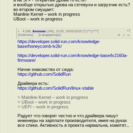
и вообще открытые дрова на сетевухи и загрузчик есть?
во втором смущает:
Mainline Kernel – work in progress
UBoot – work in progress
+1
4.246
,
Аноним
(
246
), 10:05, 30/05/2020 [
^
] [
^^
] [
^^^
]
+
–
[
ответить
]
[
к модератору
]
/
https://developer.solid-run.com/knowledge-
base/honeycomb-lx2k/
https://developer.solid-run.com/knowledge-base/lx2160a-
firmware/
Начни знакомство от сюда:
https://github.com/SolidRun
Драйвера есть:
https://github.com/SolidRun/linux-stable
> Mainline Kernel – work in progress
> UBoot – work in progress
> UEFI – work in progress
Радует что говорят честно и что драйвера пишут
инженеры на зарплате производителя, имея на руках
все спеки. Активность в проекта нармальна, комитят...