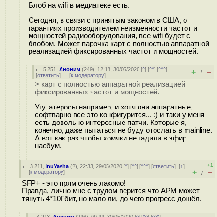
Блоб на wifi в медиатеке есть.
Сегодня, в связи с принятым законом в США, о
гарантиях производителем неизменности частот и
мощностей радиооборудования, все wifi будет с
блобом. Может парочка карт с полностью аппаратной
реализацией фиксированных частот и мощностей.
5.251
,
Аноним
(
249
), 12:18, 30/05/2020 [
^
] [
^^
] [
^^^
]
+
–
/
[
ответить
]
[
к модератору
]
> карт с полностью аппаратной реализацией
фиксированных частот и мощностей.
Угу, атеросы например, и хотя они аппаратные,
софтварно все это конфигурится... :) и таки у меня
есть довольно интересные патчи. Которые я,
конечно, даже пытаться не буду отослать в mainline.
А вот как раз чтобы хомяки не гадили в эфир
наобум.
+1
3.211
,
InuYasha
(
?
), 22:33, 29/05/2020 [
^
] [
^^
] [
^^^
] [
ответить
]
[
↑
]
+
–
[
к модератору
]
/
SFP+ - это прям очень лакомо!
Правда, лично мне с трудом верится что АРМ может
тянуть 4*10Гбит, но мало ли, до чего прогресс дошёл.
4.243
,
Аноним
(
246
), 09:44, 30/05/2020 [
^
] [
^^
] [
^^^
]