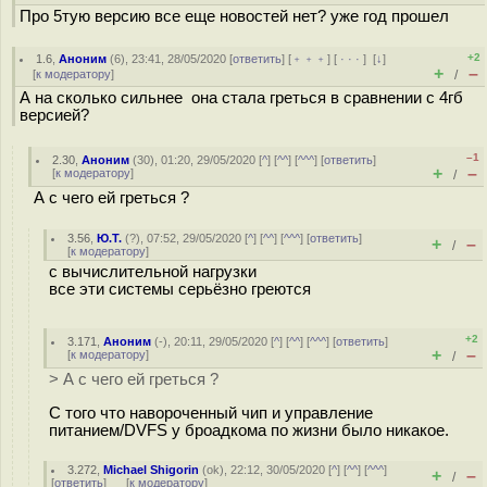
Про 5тую версию все еще новостей нет? уже год прошел
+2
1.6
,
Аноним
(
6
), 23:41, 28/05/2020 [
ответить
] [
﹢﹢﹢
] [
· · ·
]
[
↓
]
+
–
[
к модератору
]
/
А на сколько сильнее она стала греться в сравнении с 4гб
версией?
–1
2.30
,
Аноним
(
30
), 01:20, 29/05/2020 [
^
] [
^^
] [
^^^
] [
ответить
]
+
–
[
к модератору
]
/
А с чего ей греться ?
3.56
,
Ю.Т.
(
?
), 07:52, 29/05/2020 [
^
] [
^^
] [
^^^
] [
ответить
]
+
–
/
[
к модератору
]
с вычислительной нагрузки
все эти системы серьёзно греются
+2
3.171
,
Аноним
(
-
), 20:11, 29/05/2020 [
^
] [
^^
] [
^^^
] [
ответить
]
+
–
[
к модератору
]
/
> А с чего ей греться ?
С того что навороченный чип и управление
питанием/DVFS у броадкома по жизни было никакое.
3.272
,
Michael Shigorin
(
ok
), 22:12, 30/05/2020 [
^
] [
^^
] [
^^^
]
+
–
/
[
ответить
]
[
к модератору
]