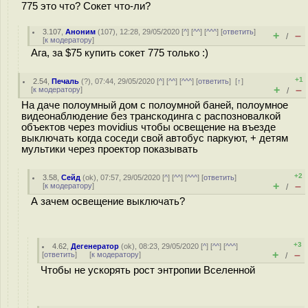
775 это что? Сокет что-ли?
3.107
,
Аноним
(
107
), 12:28, 29/05/2020 [
^
] [
^^
] [
^^^
] [
ответить
]
+
–
/
[
к модератору
]
Ага, за $75 купить сокет 775 только :)
+1
2.54
,
Печаль
(
?
), 07:44, 29/05/2020 [
^
] [
^^
] [
^^^
] [
ответить
]
[
↑
]
+
–
[
к модератору
]
/
На даче полоумный дом с полоумной баней, полоумное
видеонаблюдение без транскодинга c распозновалкой
объектов через movidius чтобы освещение на въезде
выключать когда соседи свой автобус паркуют, + детям
мультики через проектор показывать
+2
3.58
,
Сейд
(
ok
), 07:57, 29/05/2020 [
^
] [
^^
] [
^^^
] [
ответить
]
+
–
[
к модератору
]
/
А зачем освещение выключать?
+3
4.62
,
Дегенератор
(
ok
), 08:23, 29/05/2020 [
^
] [
^^
] [
^^^
]
+
–
[
ответить
]
[
к модератору
]
/
Чтобы не ускорять рост энтропии Вселенной