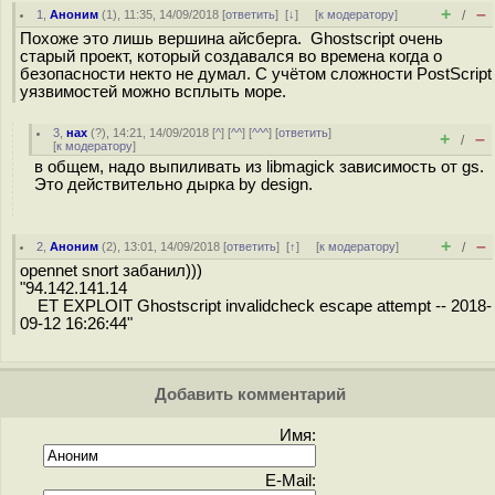
+
–
1
,
Аноним
(
1
), 11:35, 14/09/2018 [
ответить
]
[
↓
] [
к модератору
]
/
Похоже это лишь вершина айсберга. Ghostscript очень
старый проект, который создавался во времена когда о
безопасности некто не думал. С учётом сложности PostScript
уязвимостей можно всплыть море.
3
,
нах
(
?
), 14:21, 14/09/2018 [
^
] [
^^
] [
^^^
] [
ответить
]
+
–
/
[
к модератору
]
в общем, надо выпиливать из libmagick зависимость от gs.
Это действительно дырка by design.
+
–
2
,
Аноним
(
2
), 13:01, 14/09/2018 [
ответить
]
[
↑
] [
к модератору
]
/
opennet snort забанил)))
"94.142.141.14
ET EXPLOIT Ghostscript invalidcheck escape attempt -- 2018-
09-12 16:26:44"
Добавить комментарий
Имя:
E-Mail: