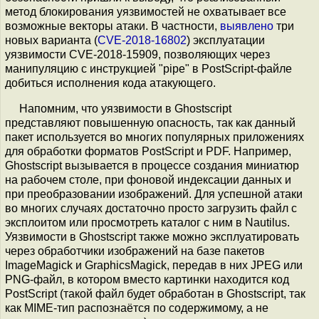
метод блокирования уязвимостей не охватывает все
возможные векторы атаки. В частности,
выявлено
три
новых варианта (
CVE-2018-16802
) эксплуатации
уязвимости CVE-2018-15909, позволяющих через
манипуляцию с инструкцией "pipe" в PostScript-файле
добиться исполнения кода атакующего.
Напомним, что уязвимости в Ghostscript
представляют повышенную опасность, так как данный
пакет используется во многих популярных приложениях
для обработки форматов PostScript и PDF. Например,
Ghostscript вызывается в процессе создания миниатюр
на рабочем столе, при фоновой индексации данных и
при преобразовании изображений. Для успешной атаки
во многих случаях достаточно просто загрузить файл с
эксплоитом или просмотреть каталог с ним в Nautilus.
Уязвимости в Ghostscript также можно эксплуатировать
через обработчики изображений на базе пакетов
ImageMagick и GraphicsMagick, передав в них JPEG или
PNG-файл, в котором вместо картинки находится код
PostScript (такой файл будет обработан в Ghostscript, так
как MIME-тип распознаётся по содержимому, а не