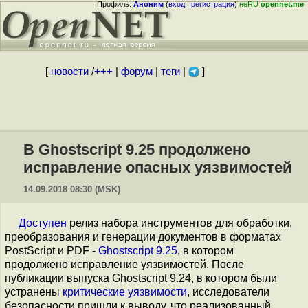
Профиль:
Аноним
(
вход
|
регистрация
)
неRU
opennet.me
[
новости
/
+++
|
форум
|
теги
|
]
В Ghostscript 9.25 продолжено
исправление опасных уязвимостей
14.09.2018 08:30 (MSK)
Доступен
релиз набора инструментов для обработки,
преобразования и генерации документов в форматах
PostScript и PDF -
Ghostscript 9.25
, в котором
продолжено исправление уязвимостей. После
публикации выпуска Ghostscript 9.24, в котором были
устранены
критические уязвимости
, исследователи
безопасности пришли к выводу, что реализованный