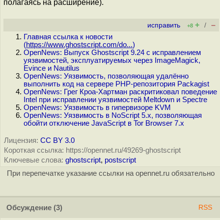
полагаясь на расширение).
+
–
исправить
/
+8
Главная ссылка к новости
(
https://www.ghostscript.com/do...
)
OpenNews: Выпуск Ghostscript 9.24 с исправлением
уязвимостей, эксплуатируемых через ImageMagick,
Evince и Nautilus
OpenNews: Уязвимость, позволяющая удалённо
выполнить код на сервере PHP-репозитория Packagist
OpenNews: Грег Кроа-Хартман раскритиковал поведение
Intel при исправлении уязвимостей Meltdown и Spectre
OpenNews: Уязвимость в гипервизоре KVM
OpenNews: Уязвимость в NoScript 5.x, позволяющая
обойти отключение JavaScript в Tor Browser 7.x
Лицензия:
CC BY 3.0
Короткая ссылка: https://opennet.ru/49269-ghostscript
Ключевые слова:
ghostscript
,
postscript
При перепечатке указание ссылки на opennet.ru обязательно
Обсуждение
(3)
RSS