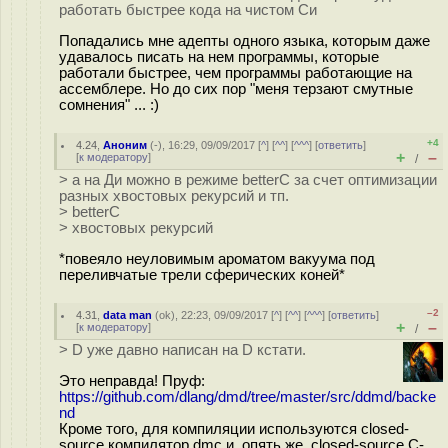
работать быстрее кода на чистом Си
Попадались мне адепты одного языка, которым даже
удавалось писать на нем программы, которые
работали быстрее, чем программы работающие на
ассемблере. Но до сих пор "меня терзают смутные
сомнения" ... :)
+4
4.24
,
Аноним
(
-
), 16:29, 09/09/2017 [
^
] [
^^
] [
^^^
] [
ответить
]
+
–
[
к модератору
]
/
> а на Ди можно в режиме betterC за счет оптимизации
разных хвостовых рекурсий и тп.
> betterC
> хвостовых рекурсий
*повеяло неуловимым ароматом вакуума под
переливчатые трели сферических коней*
–2
4.31
,
data man
(
ok
), 22:23, 09/09/2017 [
^
] [
^^
] [
^^^
] [
ответить
]
+
–
[
к модератору
]
/
> D уже давно написан на D кстати.
Это неправда! Пруф:
https://github.com/dlang/dmd/tree/master/src/ddmd/backe
nd
Кроме того, для компиляции используются closed-
source компилятор dmc и, опять же, closed-source C-