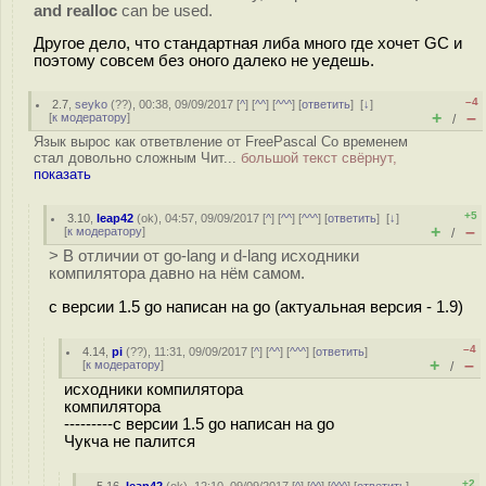
and realloc
can be used.
Другое дело, что стандартная либа много где хочет GC и
поэтому совсем без оного далеко не уедешь.
–4
2.7
,
seyko
(
??
), 00:38, 09/09/2017 [
^
] [
^^
] [
^^^
] [
ответить
]
[
↓
]
+
–
[
к модератору
]
/
Язык вырос как ответвление от FreePascal Со временем
стал довольно сложным Чит...
большой текст свёрнут,
показать
+5
3.10
,
leap42
(
ok
), 04:57, 09/09/2017 [
^
] [
^^
] [
^^^
] [
ответить
]
[
↓
]
+
–
[
к модератору
]
/
> В отличии от go-lang и d-lang исходники
компилятора давно на нём самом.
с версии 1.5 go написан на go (актуальная версия - 1.9)
–4
4.14
,
pi
(
??
), 11:31, 09/09/2017 [
^
] [
^^
] [
^^^
] [
ответить
]
+
–
[
к модератору
]
/
исходники компилятора
компилятора
---------с версии 1.5 go написан на go
Чукча не палится
+2