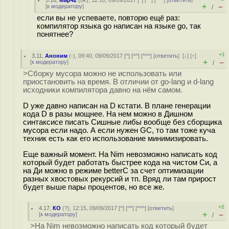
5.16
,
leap42
(
ok
), 12:10, 09/09/2017 [
^
] [
^^
] [
^^^
] [
ответить
]
+
–
[
к модератору
]
/
если вы не успеваете, повторю ещё раз:
компилятор языка go написан на языке go, так
понятнее?
+1
3.11
,
Аноним
(
-
), 09:40, 09/09/2017 [
^
] [
^^
] [
^^^
] [
ответить
]
[
↓
] [
↑
]
+
–
[
к модератору
]
/
>Сборку мусора можно не использовать или
приостановить на время. В отличии от go-lang и d-lang
исходники компилятора давно на нём самом.
D уже давно написан на D кстати. В плане генерации
кода D в разы мощнее. На нем можно в Дишном
синтаксисе писать Сишные либы вообще без сборщика
мусора если надо. А если нужен GC, то там тоже куча
техник есть как его использование минимизировать.
Еще важный момент. На Nim невозможно написать код
который будет работать быстрее кода на чистом Си, а
на Ди можно в режиме betterC за счет оптимизации
разных хвостовых рекурсий и тп. Вряд ли там прирост
будет выше пары процентов, но все же.
+2
4.17
,
КО
(
?
), 12:15, 09/09/2017 [
^
] [
^^
] [
^^^
] [
ответить
]
+
–
[
к модератору
]
/
>На Nim невозможно написать код который будет