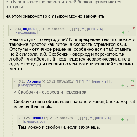
> в Nim в качестве разделителей блоков применяются
отступы
на этом знакомство с языком можно закончить
–2
2.13
,
водила
(
?
), 11:06, 09/09/2017 [
^
] [
^^
] [
^^^
] [
ответить
]
+
–
[
к модератору
]
/
Чем отступы то неугодили? Nim прекрасен тем что похож и
такой-же простой как питон, а скорость стремится к Си.
Отступы - отличное решение, особенно если таб ставить
не 2 символа, а 8. Скобочки - оверхед и пережиток, т.к
любой _читабельный_ код пишется иерархически, а не в
одну строку, для непонятно чем мотивированной экономит
места.
+7
3.18
,
Аноним
(
-
), 13:21, 09/09/2017 [
^
] [
^^
] [
^^^
] [
ответить
]
[
↓
]
+
–
[
к модератору
]
/
> Скобочки - оверхед и пережиток
Скобочки явно обозначают начало и конец блока. Explicit
is better than implicit.
4.28
,
ffirefox
(
?
), 21:23, 09/09/2017 [
^
] [
^^
] [
^^^
] [
ответить
]
+
–
/
[
к модератору
]
Там можно и скобочки, если захочешь.