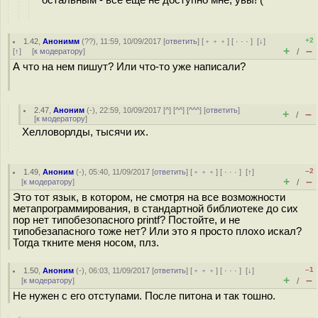
остальным - все еще не доступно мне, увы! (
+2
1.42
,
Анонимм
(
??
), 11:59, 10/09/2017 [
ответить
] [
﹢﹢﹢
] [
· · ·
]
[
↓
]
+
–
[
↑
] [
к модератору
]
/
А что на нем пишут? Или что-то уже написали?
2.47
,
Аноним
(
-
), 22:59, 10/09/2017 [
^
] [
^^
] [
^^^
] [
ответить
]
+
–
/
[
к модератору
]
Хелловорлды, тысячи их.
–2
1.49
,
Аноним
(
-
), 05:40, 11/09/2017 [
ответить
] [
﹢﹢﹢
] [
· · ·
]
[
↑
]
+
–
[
к модератору
]
/
Это тот язык, в котором, не смотря на все возможности
метапрограммирования, в стандартной библиотеке до сих
пор нет типобезопасного printf? Постойте, и не
типобезапасного тоже нет? Или это я просто плохо искал?
Тогда ткните меня носом, плз.
–1
1.50
,
Аноним
(
-
), 06:03, 11/09/2017 [
ответить
] [
﹢﹢﹢
] [
· · ·
]
[
↓
]
+
–
[
к модератору
]
/
Не нужен с его отступами. После питона и так тошно.