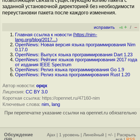
позволяющей связать существующую копию пакета с
заданной установочной директорией без необходимости
переустановки пакета после каждого изменения.
+
–
исправить
/
+6
Главная ссылка к новости (
https://nim-
lang.org/blog/2017...
)
OpenNews: Новая версия языка программирования Nim
0.17.0
OpenNews: Выпуск языка программирования Dart 1.23
OpenNews: Рейтинг языков программирования 2017 года
от издания IEEE Spectrum
OpenNews: Релиз языка программирования Go 1.9
OpenNews: Релиз языка программирования Rust 1.20
Автор новости:
opqx
Лицензия:
CC BY 3.0
Короткая ссылка: https://opennet.ru/47160-nim
Ключевые слова:
nim
,
lang
При перепечатке указание ссылки на opennet.ru обязательно
Обсуждение
Ajax
|
1 уровень
|
Линейный
|
+/-
|
Раскрыть
(59)
всё
|
RSS