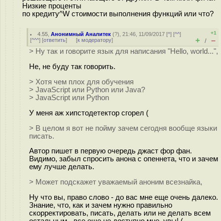
Низкие проценты
по кредиту^W стоимости выполнения функций или что?
+1
4.55
,
Анонимный Аналитек
(
?
), 21:46, 11/09/2017 [
^
] [
^^
]
+
–
[
^^^
] [
ответить
]
[
к модератору
]
/
> Ну так и говорите язык для написания "Hello, world...",
Не, не буду так говорить.
> Хотя чем плох для обучения
> JavaScript или Python или Java?
> JavaScript или Python
У меня аж хипстодетектор сгорел (
> В целом я вот не пойму зачем сегодня вообще языки
писать.
Автор пишет в первую очередь джаст фор фан.
Видимо, забыл спросить анона с опеннета, что и зачем
ему лучше делать.
> Может подскажет уважаемый аноним всезнайка,
Ну что вы, право слово - до вас мне еще очень далеко.
Знание, что, как и зачем нужно правильно
скорректировать, писать, делать или не делать всем