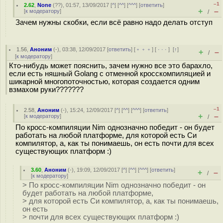
–1
2.62
,
None
(
??
), 01:57, 13/09/2017 [
^
] [
^^
] [
^^^
] [
ответить
]
+
–
[
к модератору
]
/
Зачем нужны скобки, если всё равно надо делать отступ
1.56
,
Аноним
(
-
), 03:38, 12/09/2017 [
ответить
] [
﹢﹢﹢
] [
· · ·
]
[
↑
]
+
–
/
[
к модератору
]
Кто-нибудь может пояснить, зачем нужно все это барахло,
если есть няшный Golang с отменной кросскомпиляцией и
шикарной многопоточностью, которая создается одним
взмахом руки???????
–1
2.58
,
Аноним
(
-
), 15:24, 12/09/2017 [
^
] [
^^
] [
^^^
] [
ответить
]
+
–
[
к модератору
]
/
По кросс-компиляции Nim однозначно победит - он будет
работать на любой платформе, для которой есть Си
компилятор, а, как ты понимаешь, он есть почти для всех
существующих платформ :)
3.60
,
Аноним
(
-
), 19:09, 12/09/2017 [
^
] [
^^
] [
^^^
] [
ответить
]
+
–
/
[
к модератору
]
> По кросс-компиляции Nim однозначно победит - он
будет работать на любой платформе,
> для которой есть Си компилятор, а, как ты понимаешь,
он есть
> почти для всех существующих платформ :)