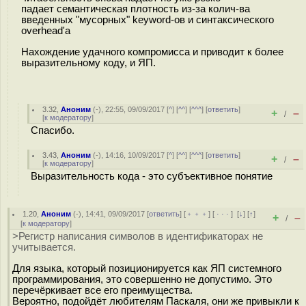
падает семантическая плотность из-за колич-ва
введенных "мусорных" keyword-ов и синтаксического
overhead'а
Нахождение удачного компромисса и приводит к более
выразительному коду, и ЯП.
3.32
,
Аноним
(
-
), 22:55, 09/09/2017 [
^
] [
^^
] [
^^^
] [
ответить
]
+
–
/
[
к модератору
]
Спасибо.
3.43
,
Аноним
(
-
), 14:16, 10/09/2017 [
^
] [
^^
] [
^^^
] [
ответить
]
+
–
/
[
к модератору
]
Выразительность кода - это субъективное понятие
1.20
,
Аноним
(
-
), 14:41, 09/09/2017 [
ответить
] [
﹢﹢﹢
] [
· · ·
]
[
↓
] [
↑
]
+
–
/
[
к модератору
]
>Регистр написания символов в идентификаторах не
учитывается.
Для языка, который позиционируется как ЯП системного
программирования, это совершенно не допустимо. Это
перечёркивает все его преимущества.
Вероятно, подойдёт любителям Паскаля, они же привыкли к