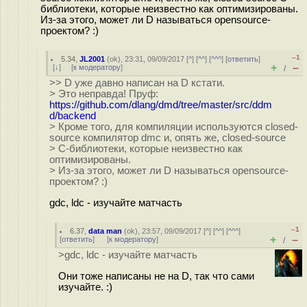
библиотеки, которые неизвестно как оптимизированы.
Из-за этого, может ли D называться opensource-
проектом? :)
–1
5.34
,
JL2001
(
ok
), 23:31, 09/09/2017 [
^
] [
^^
] [
^^^
] [
ответить
]
+
–
[
↓
] [
к модератору
]
/
>> D уже давно написан на D кстати.
> Это неправда! Пруф:
https://github.com/dlang/dmd/tree/master/src/ddm
d/backend
> Кроме того, для компиляции используются closed-
source компилятор dmc и, опять же, closed-source
> C-библиотеки, которые неизвестно как
оптимизированы.
> Из-за этого, может ли D называться opensource-
проектом? :)
gdc, ldc - изучайте матчасть
–1
6.37
,
data man
(
ok
), 23:57, 09/09/2017 [
^
] [
^^
] [
^^^
]
+
–
[
ответить
]
[
к модератору
]
/
>gdc, ldc - изучайте матчасть
Они тоже написаны не на D, так что сами
изучайте. :)