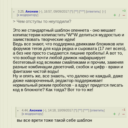
+3
3.25
,
Аноним
(
-
), 16:57, 09/09/2017 [
^
] [
^^
] [
^^^
] [
ответить
]
[
↑
]
+
–
[
к модератору
]
/
> Чем отступы то неугодили?
Это же стандартный шаблон опеннета - оно мешает
копипастерам копипастить^W^W делиться мудростью и
заимствовать творческие идеи!
Ведь все знают, что поддержка движками бложиков или
форумов тегов для кода редка и сыровата (17 лет всего),
а без нее просто съедаются лишние пробелы! А вот то,
что вообще почти любой движок нафарширует
безтеговый код всякими смайликами и прочим, заменяя
разные комбинации двоеточий, скобок и цифр - враки и
фантазии чистой воды!
Ну и опять же, все знають, что далеко не каждый, даже
дюже навороченный, редактор поддерживает
нормальный режим пробелов - а вдруг придется писать
код в блокноте? Как тогда? Вот то-то же!
–1
4.44
,
Аноним
(
-
), 14:18, 10/09/2017 [
^
] [
^^
] [
^^^
] [
ответить
]
+
–
[
к модератору
]
/
вы все врети тоже такой себе шаблон