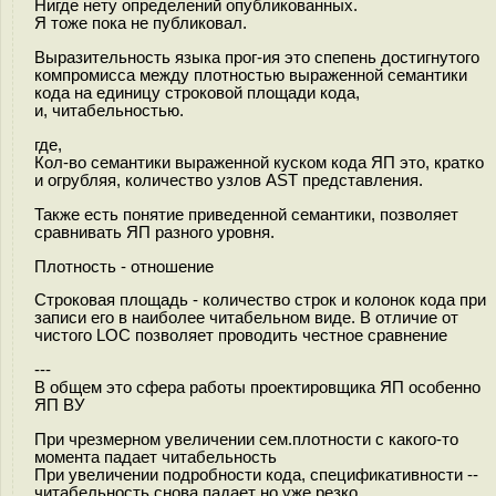
Нигде нету определений опубликованных.
Я тоже пока не публиковал.
Выразительность языка прог-ия это спепень достигнутого
компромисса между плотностью выраженной семантики
кода на единицу строковой площади кода,
и, читабельностью.
где,
Кол-во семантики выраженной куском кода ЯП это, кратко
и огрубляя, количество узлов AST представления.
Также есть понятие приведенной семантики, позволяет
сравнивать ЯП разного уровня.
Плотность - отношение
Строковая площадь - количество строк и колонок кода при
записи его в наиболее читабельном виде. В отличие от
чистого LOC позволяет проводить честное сравнение
---
В общем это сфера работы проектировщика ЯП особенно
ЯП ВУ
При чрезмерном увеличении сем.плотности с какого-то
момента падает читабельность
При увеличении подробности кода, спецификативности --
читабельность снова падает но уже резко