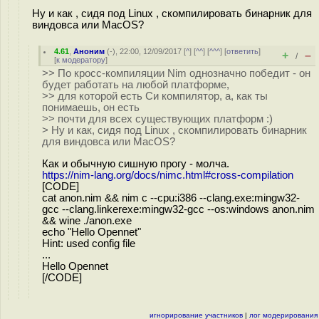
Ну и как , сидя под Linux , скомпилировать бинарник для
виндовса или MacOS?
4.61
,
Аноним
(
-
), 22:00, 12/09/2017 [
^
] [
^^
] [
^^^
] [
ответить
]
+
–
/
[
к модератору
]
>> По кросс-компиляции Nim однозначно победит - он
будет работать на любой платформе,
>> для которой есть Си компилятор, а, как ты
понимаешь, он есть
>> почти для всех существующих платформ :)
> Ну и как, сидя под Linux , скомпилировать бинарник
для виндовса или MacOS?
Как и обычную сишную прогу - молча.
https://nim-lang.org/docs/nimc.html#cross-compilation
[CODE]
cat anon.nim && nim c --cpu:i386 --clang.exe:mingw32-
gcc --clang.linkerexe:mingw32-gcc --os:windows anon.nim
&& wine ./anon.exe
echo "Hello Opennet"
Hint: used config file
...
Hello Opennet
[/CODE]
игнорирование участников
|
лог модерирования