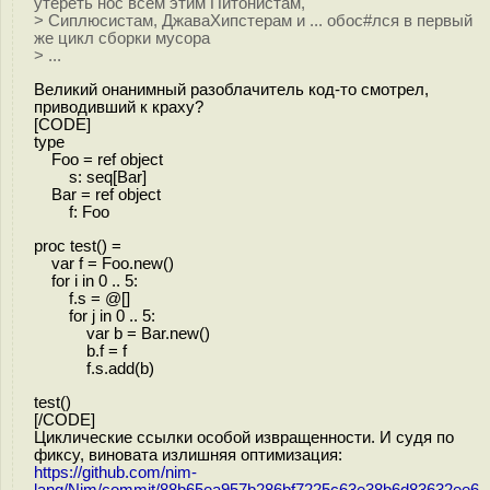
утереть нос всем этим Питонистам,
> Сиплюсистам, ДжаваХипстерам и ... обос#лся в первый
же цикл сборки мусора
> ...
Великий онанимный разоблачитель код-то смотрел,
приводивший к краху?
[CODE]
type
Foo = ref object
s: seq[Bar]
Bar = ref object
f: Foo
proc test() =
var f = Foo.new()
for i in 0 .. 5:
f.s = @[]
for j in 0 .. 5:
var b = Bar.new()
b.f = f
f.s.add(b)
test()
[/CODE]
Циклические ссылки особой извращенности. И судя по
фиксу, виновата излишняя оптимизация:
https://github.com/nim-
lang/Nim/commit/88b65ea957b286bf7225c63e38b6d83632ee6