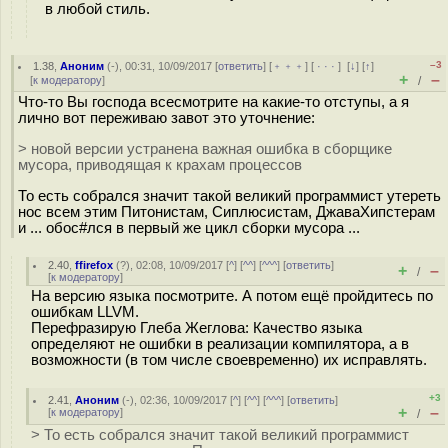
в любой стиль.
–3
1.38
,
Аноним
(
-
), 00:31, 10/09/2017 [
ответить
] [
﹢﹢﹢
] [
· · ·
]
[
↓
] [
↑
]
+
–
[
к модератору
]
/
Что-то Вы господа всесмотрите на какие-то отступы, а я
лично вот переживаю завот это уточнение:
> новой версии устранена важная ошибка в сборщике
мусора, приводящая к крахам процессов
То есть собрался значит такой великий программист утереть
нос всем этим Питонистам, Сиплюсистам, ДжаваХипстерам
и ... обос#лся в первый же цикл сборки мусора ...
2.40
,
ffirefox
(
?
), 02:08, 10/09/2017 [
^
] [
^^
] [
^^^
] [
ответить
]
+
–
/
[
к модератору
]
На версию языка посмотрите. А потом ещё пройдитесь по
ошибкам LLVM.
Перефразирую Глеба Жеглова: Качество языка
определяют не ошибки в реализации компилятора, а в
возможности (в том числе своевременно) их исправлять.
+3
2.41
,
Аноним
(
-
), 02:36, 10/09/2017 [
^
] [
^^
] [
^^^
] [
ответить
]
+
–
[
к модератору
]
/
> То есть собрался значит такой великий программист