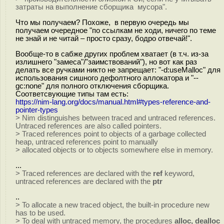
затраты на выполнение сборщика мусора".
Что мы получаем? Похоже, в первую очередь мы
получаем очередное "по ссылкам не ходи, ничего по теме
не знай и не читай – просто сразу, бодро отвечай!".
Вообще-то в сабже других проблем хватает (в т.ч. из-за
излишнего "замеса"/"заимствований"), но вот как раз
делать все ручками никто не запрещает: "-d:useMalloc" для
использования сишного дефолтного аллокатора и "--
gc:none" для полного отключения сборщика.
Соответсвующие типы там есть:
https://nim-lang.org/docs/manual.html#types-reference-and-
pointer-types
> Nim distinguishes between traced and untraced references.
Untraced references are also called pointers.
> Traced references point to objects of a garbage collected
heap, untraced references point to manually
> allocated objects or to objects somewhere else in memory.
...
> Traced references are declared with the
ref
keyword,
untraced references are declared with the
ptr
..
> To allocate a new traced object, the built-in procedure new
has to be used.
> To deal with untraced memory, the procedures
alloc, dealloc