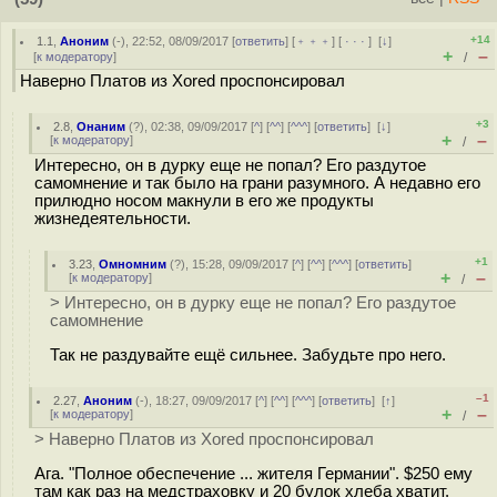
+14
1.1
,
Аноним
(
-
), 22:52, 08/09/2017 [
ответить
] [
﹢﹢﹢
] [
· · ·
]
[
↓
]
+
–
[
к модератору
]
/
Наверно Платов из Xored проспонсировал
+3
2.8
,
Онаним
(
?
), 02:38, 09/09/2017 [
^
] [
^^
] [
^^^
] [
ответить
]
[
↓
]
+
–
[
к модератору
]
/
Интересно, он в дурку еще не попал? Его раздутое
самомнение и так было на грани разумного. А недавно его
прилюдно носом макнули в его же продукты
жизнедеятельности.
+1
3.23
,
Омномним
(
?
), 15:28, 09/09/2017 [
^
] [
^^
] [
^^^
] [
ответить
]
+
–
[
к модератору
]
/
> Интересно, он в дурку еще не попал? Его раздутое
самомнение
Так не раздувайте ещё сильнее. Забудьте про него.
–1
2.27
,
Аноним
(
-
), 18:27, 09/09/2017 [
^
] [
^^
] [
^^^
] [
ответить
]
[
↑
]
+
–
[
к модератору
]
/
> Наверно Платов из Xored проспонсировал
Ага. "Полное обеспечение ... жителя Германии". $250 ему
там как раз на медстраховку и 20 булок хлеба хватит.