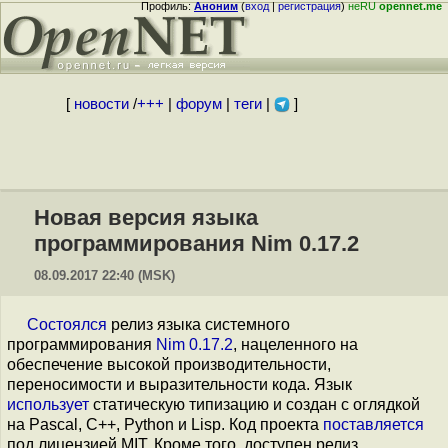
Профиль:
Аноним
(
вход
|
регистрация
)
неRU
opennet.me
[
новости
/
+++
|
форум
|
теги
|
]
Новая версия языка
программирования Nim 0.17.2
08.09.2017 22:40 (MSK)
Состоялся
релиз языка системного
программирования
Nim 0.17.2
, нацеленного на
обеспечение высокой производительности,
переносимости и выразительности кода. Язык
использует
статическую типизацию и создан с оглядкой
на Pascal, C++, Python и Lisp. Код проекта
поставляется
под лицензией MIT. Кроме того, доступен релиз