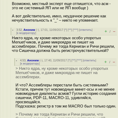
Возможно, местный эксперт еще отпишется, что асм -
это не системный ЯП или не ЯП вообще )
А вот действительно, имхо, неудачное решение как
нечувствительность к "_" – никто не упоминает.
3.52
,
Аноним
(
-
), 17:01, 11/09/2017 [
^
] [
^^
] [
^^^
] [
ответить
]
+
–
/
[
к модератору
]
Никто ядра, ну кроме некоторых особо yпоротых
Menuet'чиков, и даже микроядра не пишет на
ассемблерах. Почему же тогда Керниган и Ричи решили,
что Сишечка должна быть регистрочувствительной?
4.53
,
Аноним
(
-
), 17:40, 11/09/2017 [
^
] [
^^
] [
^^^
] [
ответить
]
+
–
/
[
к модератору
]
> Никто ядра, ну кроме некоторых особо yпоротых
Menuet'чиков, и даже микроядра не пишет на
ассемблерах.
И что? Ассемблеры перестали быть системными?
Кстати, причем тут новомодные минет-осы и не менее
новомодные диалекты асмов? Гугли историю создания
сишечки, PDP-11, MACRO-11, удивляйся,
просвещайся.
Подсказка: регистр в том же MACRO был только один.
> Почему же тогда Керниган и Ричи решили, что