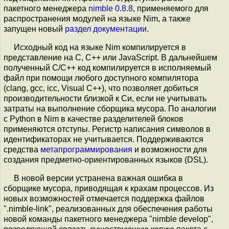
пакетного менеджера
nimble 0.8.8
, применяемого для
распространения модулей на языке Nim, а также
запущен новый
раздел документации
.
Исходный код на языке Nim компилируется в
представление на C, C++ или JavaScript. В дальнейшем
полученный C/C++ код компилируется в исполняемый
файл при помощи любого доступного компилятора
(clang, gcc, icc, Visual C++), что позволяет добиться
производительности близкой к Си, если не учитывать
затраты на выполнение сборщика мусора. По аналогии
с Python в Nim в качестве разделителей блоков
применяются отступы. Регистр написания символов в
идентификаторах не учитывается. Поддерживаются
средства
метапрограммирования
и возможности для
создания предметно-ориентированных языков (DSL).
В новой версии устранена важная ошибка в
сборщике мусора, приводящая к крахам процессов. Из
новых возможностей отмечается поддержка файлов
".nimble-link", реализованных для обеспечения работы
новой команды пакетного менеджера "nimble develop",