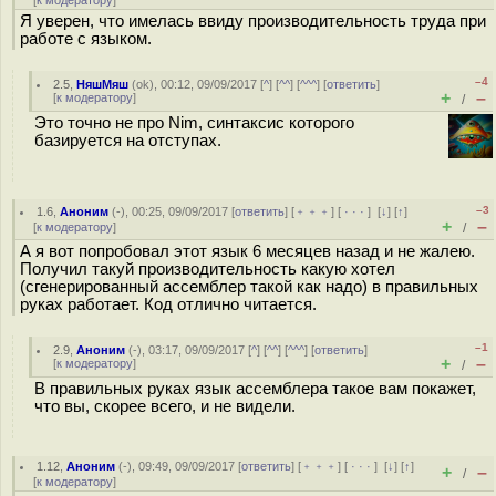
[
к модератору
]
Я уверен, что имелась ввиду производительность труда при
работе с языком.
–4
2.5
,
НяшМяш
(
ok
), 00:12, 09/09/2017 [
^
] [
^^
] [
^^^
] [
ответить
]
+
–
[
к модератору
]
/
Это точно не про Nim, синтаксис которого
базируется на отступах.
–3
1.6
,
Аноним
(
-
), 00:25, 09/09/2017 [
ответить
] [
﹢﹢﹢
] [
· · ·
]
[
↓
] [
↑
]
+
–
[
к модератору
]
/
А я вот попробовал этот язык 6 месяцев назад и не жалею.
Получил такуй производительность какую хотел
(сгенерированный ассемблер такой как надо) в правильных
руках работает. Код отлично читается.
–1
2.9
,
Аноним
(
-
), 03:17, 09/09/2017 [
^
] [
^^
] [
^^^
] [
ответить
]
+
–
[
к модератору
]
/
В правильных руках язык ассемблера такое вам покажет,
что вы, скорее всего, и не видели.
1.12
,
Аноним
(
-
), 09:49, 09/09/2017 [
ответить
] [
﹢﹢﹢
] [
· · ·
]
[
↓
] [
↑
]
+
–
/
[
к модератору
]