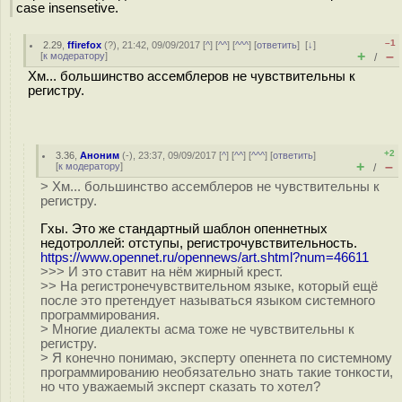
case insensetive.
–1
2.29
,
ffirefox
(
?
), 21:42, 09/09/2017 [
^
] [
^^
] [
^^^
] [
ответить
]
[
↓
]
+
–
[
к модератору
]
/
Хм... большинство ассемблеров не чувствительны к
регистру.
+2
3.36
,
Аноним
(
-
), 23:37, 09/09/2017 [
^
] [
^^
] [
^^^
] [
ответить
]
+
–
[
к модератору
]
/
> Хм... большинство ассемблеров не чувствительны к
регистру.
Гхы. Это же стандартный шаблон опеннетных
недотроллей: отступы, регистрочувствительность.
https://www.opennet.ru/opennews/art.shtml?num=46611
>>> И это ставит на нём жирный крест.
>> На регистронечувствительном языке, который ещё
после это претендует называться языком системного
программирования.
> Многие диалекты асма тоже не чувствительны к
регистру.
> Я конечно понимаю, эксперту опеннета по системному
программированию необязательно знать такие тонкости,
но что уважаемый эксперт сказать то хотел?