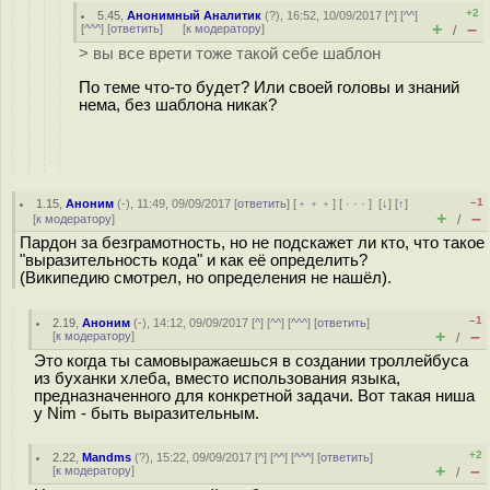
+2
5.45
,
Анонимный Аналитик
(
?
), 16:52, 10/09/2017 [
^
] [
^^
]
+
–
[
^^^
] [
ответить
]
[
к модератору
]
/
> вы все врети тоже такой себе шаблон
По теме что-то будет? Или своей головы и знаний
нема, без шаблона никак?
–1
1.15
,
Аноним
(
-
), 11:49, 09/09/2017 [
ответить
] [
﹢﹢﹢
] [
· · ·
]
[
↓
] [
↑
]
+
–
[
к модератору
]
/
Пардон за безграмотность, но не подскажет ли кто, что такое
"выразительность кода" и как её определить?
(Википедию смотрел, но определения не нашёл).
–1
2.19
,
Аноним
(
-
), 14:12, 09/09/2017 [
^
] [
^^
] [
^^^
] [
ответить
]
+
–
[
к модератору
]
/
Это когда ты самовыражаешься в создании троллейбуса
из буханки хлеба, вместо использования языка,
предназначенного для конкретной задачи. Вот такая ниша
у Nim - быть выразительным.
+2
2.22
,
Mandms
(
?
), 15:22, 09/09/2017 [
^
] [
^^
] [
^^^
] [
ответить
]
+
–
[
к модератору
]
/