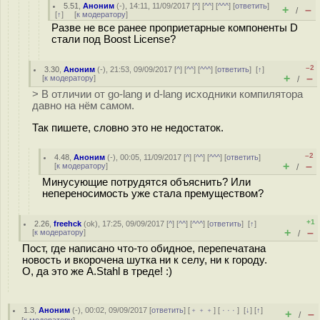
5.51
,
Аноним
(
-
), 14:11, 11/09/2017 [
^
] [
^^
] [
^^^
] [
ответить
]
+
–
/
[
↑
] [
к модератору
]
Разве не все ранее проприетарные компоненты D
стали под Boost License?
–2
3.30
,
Аноним
(
-
), 21:53, 09/09/2017 [
^
] [
^^
] [
^^^
] [
ответить
]
[
↑
]
+
–
[
к модератору
]
/
> В отличии от go-lang и d-lang исходники компилятора
давно на нём самом.
Так пишете, словно это не недостаток.
–2
4.48
,
Аноним
(
-
), 00:05, 11/09/2017 [
^
] [
^^
] [
^^^
] [
ответить
]
+
–
[
к модератору
]
/
Минусующие потрудятся объяснить? Или
непереносимость уже стала премуществом?
+1
2.26
,
freehck
(
ok
), 17:25, 09/09/2017 [
^
] [
^^
] [
^^^
] [
ответить
]
[
↑
]
+
–
[
к модератору
]
/
Пост, где написано что-то обидное, перепечатана
новость и вкорочена шутка ни к селу, ни к городу.
О, да это же A.Stahl в треде! :)
1.3
,
Аноним
(
-
), 00:02, 09/09/2017 [
ответить
] [
﹢﹢﹢
] [
· · ·
]
[
↓
] [
↑
]
+
–
/