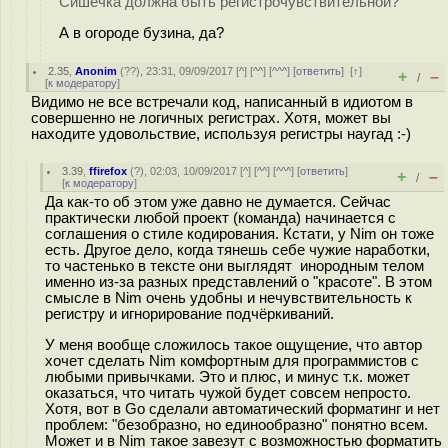
Сишечка должна быть регистрочувствительной?
А в огороде бузина, да?
2.35
,
Anonim
(
??
), 23:31, 09/09/2017 [
^
] [
^^
] [
^^^
] [
ответить
]
[
↑
]
+
–
/
[
к модератору
]
Видимо не все встречали код, написанный в идиотом в
совершенно не логичных регистрах. Хотя, может вы
находите удовольствие, используя регистры наугад :-)
3.39
,
ffirefox
(
?
), 02:03, 10/09/2017 [
^
] [
^^
] [
^^^
] [
ответить
]
+
–
/
[
к модератору
]
Да как-то об этом уже давно не думается. Сейчас
практически любой проект (команда) начинается с
соглашения о стиле кодирования. Кстати, у Nim он тоже
есть. Другое дело, когда тянешь себе чужие наработки,
то частенько в тексте они выглядят инородным телом
именно из-за разных представлений о "красоте". В этом
смысле в Nim очень удобны и нечувствительность к
регистру и игнорирование подчёркиваний.
У меня вообще сложилось такое ощущение, что автор
хочет сделать Nim комфортным для программистов с
любыми привычками. Это и плюс, и минус т.к. может
оказаться, что читать чужой будет совсем непросто.
Хотя, вот в Go сделали автоматический форматинг и нет
проблем: "безобразно, но единообразно" понятно всем.
Может и в Nim такое завезут с возможностью форматить