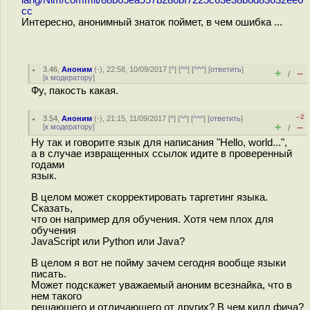
cc
Интересно, анонимный знаток поймет, в чем ошибка ...
3.46
,
Аноним
(
-
), 22:58, 10/09/2017 [
^
] [
^^
] [
^^^
] [
ответить
]
+
–
/
[
к модератору
]
Фу, пакость какая.
–2
3.54
,
Аноним
(
-
), 21:15, 11/09/2017 [
^
] [
^^
] [
^^^
] [
ответить
]
+
–
[
к модератору
]
/
Ну так и говорите язык для написания "Hello, world...",
а в случае извращенных ссылок идите в проверенный
годами
язык.
В целом может скорректировать таргетинг языка.
Сказать,
что он например для обучения. Хотя чем плох для
обучения
JavaScript или Python или Java?
В целом я вот не пойму зачем сегодня вообще языки
писать.
Может подскажет уважаемый аноним всезнайка, что в
нем такого
решающего и отличающего от других? В чем килл фича?