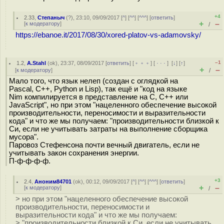
+4
2.33
,
Степаныч
(
?
), 23:10, 09/09/2017 [
^
] [
^^
] [
^^^
] [
ответить
]
+
–
[
к модератору
]
/
https://ebanoe.it/2017/08/30/xored-platov-vs-adamovsky/
–1
1.2
,
A.Stahl
(
ok
), 23:37, 08/09/2017 [
ответить
] [
﹢﹢﹢
] [
· · ·
]
[
↓
] [
↑
]
+
–
[
к модератору
]
/
Мало того, что язык нелеп (создан с оглядкой на
Pascal, C++, Python и Lisp), так ещё и "код на языке
Nim компилируется в представление на C, C++ или
JavaScript", но при этом "нацеленного обеспечение высокой
производительности, переносимости и выразительности
кода" и что же мы получаем: "производительности близкой к
Си, если не учитывать затраты на выполнение сборщика
мусора".
Паровоз Стефенсона почти вечный двигатель, если не
учитывать закон сохранения энергии.
П-ф-ф-ф-ф.
+3
2.4
,
Аноним84701
(
ok
), 00:12, 09/09/2017 [
^
] [
^^
] [
^^^
] [
ответить
]
+
–
[
к модератору
]
/
> но при этом "нацеленного обеспечение высокой
производительности, переносимости и
выразительности кода" и что же мы получаем:
> "производительности близкой к Си, если не учитывать