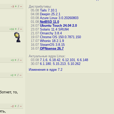
+
–
/
Дистрибутивы:
–3
05.08
Tails 7.10.1
04.08
Deepin 25.2.1
03.08
Azure Linux 3.0.20260803
01.08
NetBSD 11.0
24.07
Ubuntu Touch 24.04 2.0
+
–
/
23.07
Solaris 11.4 SRU94
+16
21.07
Omarchy 3.8.4
19.07
Chrome OS 150.0.7871.150
17.07
Whonix 18.2.1.9
16.07
SteamOS 3.8.15
16.07
OPNsense 26.7
Актуальные ядра Linux:
+
–
03.08
7.1.6
,
6.18.42
,
6.12.101
,
6.6.148
/
+3
30.07
6.1.180
,
5.15.213
,
5.10.262
Изменения в ядре 7.2
+
–
/
+2
отнет, то,
+
–
/
–2
ить,