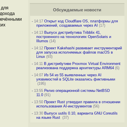
 для
Обсуждаемые новости
 дохода
влечёнными
-
14:17
Открыт код Cloudflare OS, платформы для
ких
приложений, создаваемых через AI
(17)
-
14:13
Выпуск дистрибутива Tribblix 41,
построенного на технологиях OpenSolaris и
Illumos
(14)
-
14:12
Проект Kakehashi развивает инструментарий
для запуска исполняемых файлов macOS в
Linux
(93)
-
14:11
В дистрибутиве Proxmox Virtual Environment
реализована поддержка архитектуры ARM64
(6)
-
14:07
Из 54 из 55 выявленных через AI
уязвимостей в SQLite оказались фиктивными
(195)
-
13:55
Релиз операционной системы NetBSD
11.0
(91)
-
13:50
Проект Rust утвердил правила в отношении
использования AI-инструментов
(56)
-
13:30
Выпуск uutils 0.10, варианта GNU Coreutils
на языке Rust
(37)