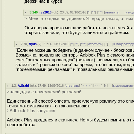
держи нас в курсе
3.140
,
rvs2016
(
ok
), 23:09, 01/10/2016 [
^
] [
^^
] [
^^^
] [
ответить
]
[
к мо
> Меня это даже не удивило. Я, вроде такого, от них
Они сперва просто мешали работать честным сайта
открыто заявили, что будут заниматься грабежом.
2.70
,
Лулз
(
?
), 21:14, 13/09/2016 [
^
] [
^^
] [
^^^
] [
ответить
]
[
↑
] [
к модератор
"Если не можешь победить (в данном случае - блокировщи
Возможно, появление конторы Adblock Plus с самого нач
счет "рекламных прокладок" (вставок), понимали, что 
залезть в "троянского коня" на время, чтобы потом, ког
"приемлемыми рекламами" и "правильными рекламными
1.3
,
A.Stahl
(
ok
), 17:49, 13/09/2016 [
ответить
] [
﹢﹢﹢
] [
· · ·
]
[
↑
] [
к модератору
>площадку с приемлемой рекламой
Единственный способ описать приемлемую рекламу это описа
точку математики как-то так описывают.
>Adblock Plus запустил
Adblock Plus продался и скатился. Но мы будем помнить о н
непотребства.