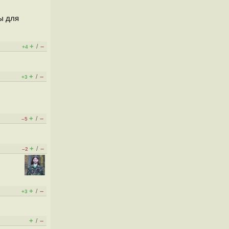
ы для
+
–
/
+4
+
–
/
+3
+
–
/
–5
+
–
/
–2
+
–
/
+3
+
–
/