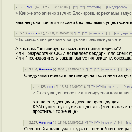
2.7
,
eRIC
(
ok
), 17:55, 13/09/2016 [
^
] [
^^
] [
^^^
] [
ответить
]
[
к модератору
]
> Как же это эпично звучит. Блокировщик рекламы запус
наконец они поняли что сами без рекламы существовать н
2.10
,
robux
(
ok
), 17:59, 13/09/2016 [
^
] [
^^
] [
^^^
] [
ответить
]
[
↓
] [
к модерато
> Блокировщик рекламы запускает рекламную сеть.
А как вам: "антивирусная компания пишет вирусы"?
Или: "разработчик СКЗИ вставляет бэкдоры для спецсл
Или: "производитель вакцин выпустил вакцину, сокраща
3.104
,
Аноним
(
-
), 02:41, 14/09/2016 [
^
] [
^^
] [
^^^
] [
ответить
]
[
↓
] [
к 
Следующая новость: антивирусная компания запуск
4.123
,
пох
(
?
), 13:53, 14/09/2016 [
^
] [
^^
] [
^^^
] [
ответить
]
[
к мо
> Следующая новость: антивирусная компания з
это не следующая и даже не предыдущая.
KSN существует уже лет десять (и используется
простите, что же еще?
3.127
,
Аноним
(
-
), 15:46, 14/09/2016 [
^
] [
^^
] [
^^^
] [
ответить
]
[
↑
] [
к 
Северный альянс уже создал в снежной нигерии раз