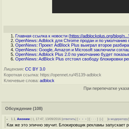
Главная ссылка к новости (
https://adblockplus.org/blog/n...
OpenNews: Adblock для Chrome продан и по умолчанию
OpenNews: Проект AdBlock Plus выиграл второе разбир
OpenNews: Google, Amazon и Microsoft заключили согла
OpenNews: Adblock Plus 2.0 по умолчанию будет показ
OpenNews: AdBlock Plus отстоял свободу блокировки р
Лицензия:
CC BY 3.0
Короткая ссылка: https://opennet.ru/45139-adblock
Ключевые слова:
adblock
При перепечатке указа
Обсуждение
(108)
1.1
,
Аноним
(
-
), 17:47, 13/09/2016 [
ответить
] [
﹢﹢﹢
] [
· · ·
]
[
↓
] [
к модератору
Как же это эпично звучит. Блокировщик рекламы запускает 