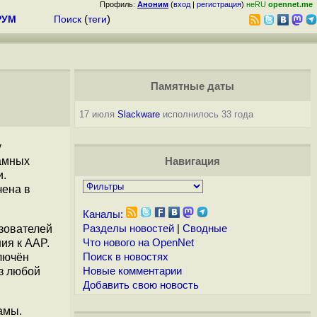
Профиль:
Аноним
(
вход
|
регистрация
)
неRU
opennet.me
РУМ
Поиск
(
теги
)
Памятные даты
17 июля
Slackware
исполнилось 33 года
у
ламных
Навигация
и.
чена в
Каналы:
ьзователей
Разделы новостей
|
Сводные
ия к AAP.
Что нового на OpenNet
ключён
Поиск в новостях
з любой
Новые комментарии
Добавить свою новость
амы.