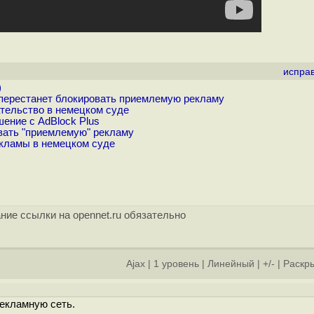
испра
)
 перестанет блокировать приемлемую рекламу
ательство в немецком суде
шение с AdBlock Plus
ывать "приемлемую" рекламу
екламы в немецком суде
ние ссылки на opennet.ru обязательно
Ajax
|
1 уровень
|
Линейный
|
+/-
|
Раскры
]
рекламную сеть.