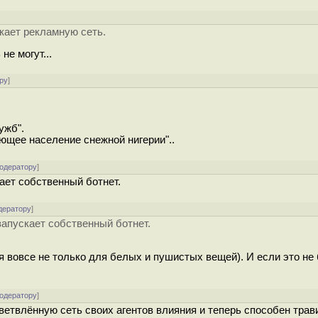
кает рекламную сеть.
е могут...
ру
]
ужб".
ющее население снежной нигерии"..
модератору
]
ает собственный ботнет.
дератору
]
апускает собственный ботнет.
 вовсе не только для белых и пушистых вещей). И если это не б
модератору
]
ветвлённую сеть своих агентов влияния и теперь способен трав