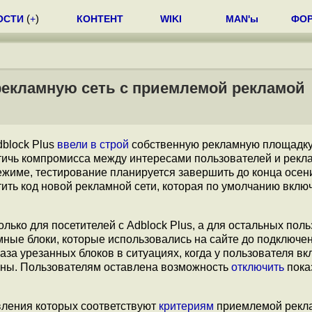
ОСТИ
(
+
)
КОНТЕНТ
WIKI
MAN'ы
ФО
 рекламную сеть с приемлемой рекламой
block Plus
ввели в строй
собственную рекламную площадк
тичь компромисса между интересами пользователей и рек
ежиме, тестирование планируется завершить до конца осен
ить код новой рекламной сети, которая по умолчанию вклю
ько для посетителей с Adblock Plus, а для остальных пол
ные блоки, которые использовались на сайте до подключен
а урезанных блоков в ситуациях, когда у пользователя в
ны. Пользователям оставлена возможность
отключить
пока
вления которых соответствуют
критериям
приемлемой рекл