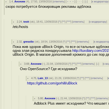
1.4
,
Аноним
(
4
), 17:50, 13/09/2016 [
ответить
] [
﹢﹢﹢
] [
· · ·
]
[
↓
] [
к модератору
скоро потребуется блокировщик рекламы адблока
2.24
,
testt
(
ok
), 18:41, 13/09/2016 [
^
] [
^^
] [
^^^
] [
ответить
]
[
к модератору
]
/etc/hosts
2.32
,
gresolio
(
ok
), 18:54, 13/09/2016 [
^
] [
^^
] [
^^^
] [
ответить
]
[
к модерато
Пока жив здоров uBlock Origin, то все остальные адблок
одна злая редиска понадкусывала
http://tuxdiary.com/201
uBlock Origin. В магазе дополнений хромого до сих пор д
3.69
,
Аноним
(
-
), 21:04, 13/09/2016 [
^
] [
^^
] [
^^^
] [
ответить
]
[
↓
] [
к м
Оно OpenSource? Где исходники?
4.75
,
Lain_13
(
ok
), 21:29, 13/09/2016 [
^
] [
^^
] [
^^^
] [
ответить
]
[
https://github.com/gorhill/uBlock
5.80
,
Аноним
(
-
), 21:44, 13/09/2016 [
^
] [
^^
] [
^^^
] [
ответить
Adblock Plus имеет исходники? Что мешает