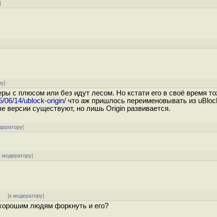
]
ру
]
еры с плюсом или без идут лесом. Но кстати его в своё время т
5/06/14/ublock-origin/
что аж пришлось переименовывать из uBloc
ве версии существуют, но лишь Origin развивается.
одератору
]
к модератору
]
]
[
к модератору
]
 хорошим людям форкнуть и его?