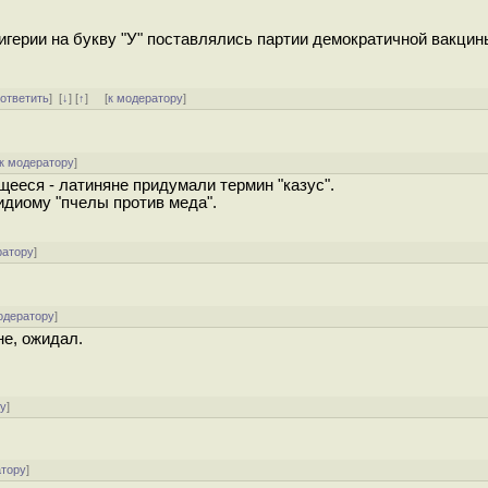
игерии на букву "У" поставлялись партии демократичной вакцин
[
ответить
]
[
↓
] [
↑
] [
к модератору
]
к модератору
]
щееся - латиняне придумали термин "казус".
идиому "пчелы против меда".
ратору
]
одератору
]
не, ожидал.
ру
]
атору
]