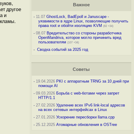
вуков,
Важное
ет другое
а и
-
11.07
GhostLock, BadEpoll и Januscape -
екламы.
уязвимости в ядре Linux, позволяющие получить
права root и обойти изоляцию KVM
(82 +34)
-
08.07
Вредительство со стороны разработчика
OpenMandriva, которое могло причинить вред
пользователям
(107 +34)
-
Сводка событий за 2025 год
Советы
-
19.04.2026
PKI с аппаратным TRNG за 10 дней при
помощи AI
-
09.03.2026
Борьба с web-ботами через запрет
HTTP/1.1
-
27.02.2026
Удаление всех IPv6 link-local адресов
на всех сетевых интерфейсах в Linux
-
27.01.2026
Ускорение пересборки llama.cpp
-
25.12.2025
Атомарные обновления в OSTree