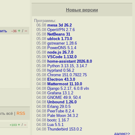
Новые версии
Программы:
06.08
mesa 3d 26.2
05.08
OpenVPN 2.7.6
+
–
вить
/
–36
05.08
NetBeans 31
05.08
ublock 1.73.0
05.08
gstreamer 1.28.6
05.08
PowerDNS 5.1.4
05.08
node.js 26.7.0
05.08
VSCode 1.132.0
05.08
home-assistant 2026.8.0
05.08
Python 3.13.15, 3.14.7
05.08
hyprland 0.56.2
05.08
Chrome 151.0.7922.75
04.08
Electron 43.3.0
04.08
Mattermost 11.10.0
04.08
Django 5.2.17, 6.0.8
vln
04.08
Grafana 13.1.2
04.08
GNOME 49.9, 50.4
04.08
Unbound 1.26.0
04.08
Erlang 29.0.5
04.08
PeerTube 8.2.4
ть всё
|
RSS
04.08
Pale Moon 34.3.2
04.08
bootc 1.16.7
+
–
04.08
Lua 5.5.1
/
+103
04.08
Thunderbird 153.0.2
далее>>