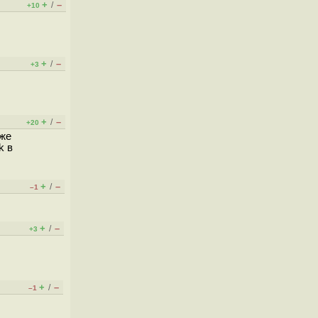
+
–
/
+10
+
–
/
+3
+
–
/
+20
оже
k в
+
–
/
–1
+
–
/
+3
+
–
/
–1