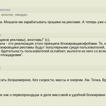
дератору
]
, вполне, ожидал.
м. Мешали им зарабатывать грошики на рекламе. А теперь уже 
у
]
ков рекламы), возглавь!" (с).
ала - это реализация этого принципа блокировщикофобами. Те, к
блокировщики рекламы будут популярными среди пользователей,
да бдительность пользователей ослабеет, вылезти из него со вся
 площадками".
]
ть безразмерное, без скорости, массы и энергии. Хм. Точка. В
их как о первопроходцах в деле массовой и удобной блокировки