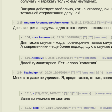
облучать и заражать только ему неугодных.
Вакцина действует глобально, хоть в югозападной н
тотальной стерилизации девушек!
2.15
,
Аноним Анонимович Анонимов
(
?
), 18:12, 13/09/2016 [
^
] [
^^
] [
^^^
] 
Древние греки придумали для этого термин - оксюморон.
3.34
,
тоже Аноним
(
ok
), 19:00, 13/09/2016 [
^
] [
^^
] [
^^^
] [
ответить
]
[
Для такого случая - когда противоречие только кажу
А современники - еще более подходящую к случаю 
3.99
,
Аноним
(
-
), 00:28, 14/09/2016 [
^
] [
^^
] [
^^^
] [
ответить
]
[
к моде
Долой гуманитАриев. Есть слово "коллизия"
2.54
,
Ilya Indigo
(
ok
), 20:08, 13/09/2016 [
^
] [
^^
] [
^^^
] [
ответить
]
[
↓
] [
↑
] [
к м
Меня это даже не удивило. Я, вроде такого, от них, впол
3.113
,
a
(
??
), 07:50, 14/09/2016 [
^
] [
^^
] [
^^^
] [
ответить
]
[
к модерато
Запятых немного не хватило
3.122
,
klop
(
??
), 12:14, 14/09/2016 [
^
] [
^^
] [
^^^
] [
ответить
]
[
к модер