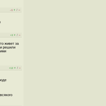
+
–
/
–1
и
+
–
/
+3
то живет за
 и решили
кими
+
–
/
+12
роде
 всякого