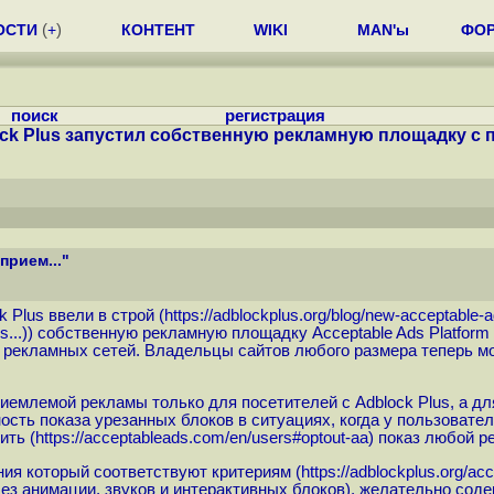
ОСТИ
(
+
)
КОНТЕНТ
WIKI
MAN'ы
ФО
поиск
регистрация
ck Plus запустил собственную рекламную площадку с п
прием..."
Plus ввели в строй (
https://adblockplus.org/blog/new-acceptable-ad
...
)) собственную рекламную площадку Acceptable Ads Platform 
екламных сетей. Владельцы сайтов любого размера теперь мог
риемлемой рекламы только для посетителей с Adblock Plus, а 
ть показа урезанных блоков в ситуациях, когда у пользоват
ить (
https://acceptableads.com/en/users#optout-aa
) показ любой р
ия который соответствуют критериям (
https://adblockplus.org/acc
з анимации, звуков и интерактивных блоков), желательно содер