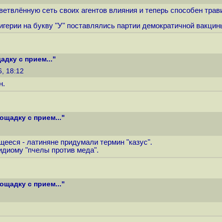
етвлённую сеть своих агентов влияния и теперь способен трави
нигерии на букву "У" поставлялись партии демократичной вакци
дку с прием..."
6, 18:12
н.
ощадку с прием..."
щееся - латиняне придумали термин "казус".
идиому "пчелы против меда".
ощадку с прием..."