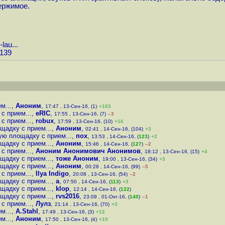
ержимое.
lau...
5139
м...
,
Аноним
,
17:47 , 13-Сен-16, (1)
+103
с прием...
,
eRIC
,
17:55 , 13-Сен-16, (7)
–3
с прием...
,
robux
,
17:59 , 13-Сен-16, (10)
+16
щадку с прием...
,
Аноним
,
02:41 , 14-Сен-16, (104)
+3
ую площадку с прием...
,
пох
,
13:53 , 14-Сен-16, (
123
)
+2
щадку с прием...
,
Аноним
,
15:46 , 14-Сен-16, (
127
)
–2
с прием...
,
Аноним Анонимович Анонимов
,
18:12 , 13-Сен-16, (15)
+4
щадку с прием...
,
тоже Аноним
,
19:00 , 13-Сен-16, (34)
+3
щадку с прием...
,
Аноним
,
00:28 , 14-Сен-16, (99)
–5
с прием...
,
Ilya Indigo
,
20:08 , 13-Сен-16, (54)
–2
щадку с прием...
,
a
,
07:50 , 14-Сен-16, (
113
)
+3
щадку с прием...
,
klop
,
12:14 , 14-Сен-16, (
122
)
щадку с прием...
,
rvs2016
,
23:09 , 01-Окт-16, (
140
)
–1
с прием...
,
Лулз
,
21:14 , 13-Сен-16, (70)
+3
м...
,
A.Stahl
,
17:49 , 13-Сен-16, (3)
+12
м...
,
Аноним
,
17:50 , 13-Сен-16, (4)
+10