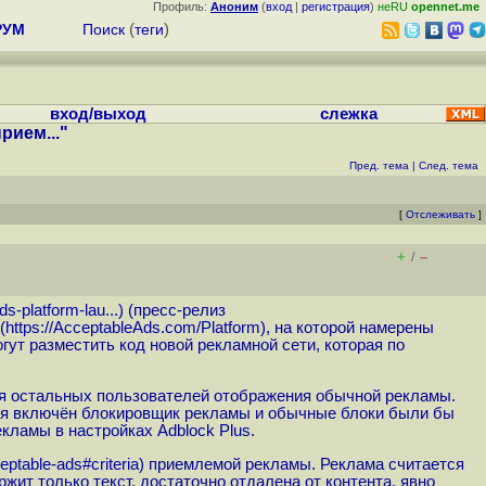
Профиль:
Аноним
(
вход
|
регистрация
)
неRU
opennet.me
РУМ
Поиск
(
теги
)
вход/выход
слежка
рием..."
Пред. тема
|
След. тема
[
Отслеживать
]
+
–
/
s-platform-lau...
) (пресс-релиз
(
https://AcceptableAds.com/Platform
), на которой намерены
ут разместить код новой рекламной сети, которая по
для остальных пользователей отображения обычной рекламы.
еля включён блокировщик рекламы и обычные блоки были бы
екламы в настройках Adblock Plus.
eptable-ads#criteria
) приемлемой рекламы. Реклама считается
жит только текст, достаточно отдалена от контента, явно