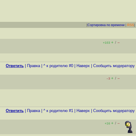
[
Сортировка по времени
|
RSS
]
+
–
/
+103
Ответить
|
Правка
|
^ к родителю #0
|
Наверх
|
Cообщить модератору
+
–
/
–3
Ответить
|
Правка
|
^ к родителю #1
|
Наверх
|
Cообщить модератору
+
–
/
+16