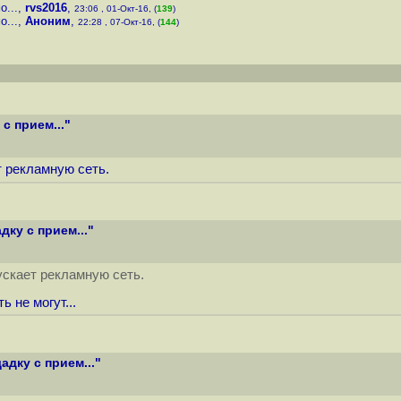
о...
,
rvs2016
,
23:06 , 01-Окт-16, (
139
)
о...
,
Аноним
,
22:28 , 07-Окт-16, (
144
)
с прием..."
т рекламную сеть.
ку с прием..."
ускает рекламную сеть.
 не могут...
дку с прием..."