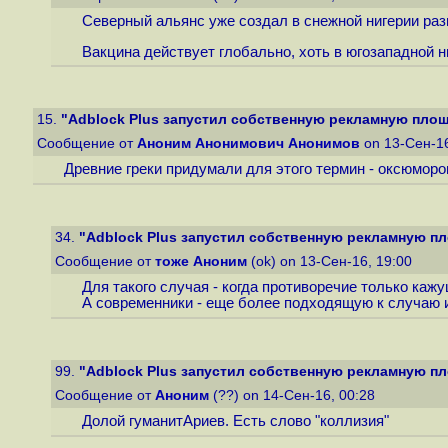
Северный альянс уже создал в снежной нигерии разв
Вакцина действует глобально, хоть в югозападной 
15.
"Adblock Plus запустил собственную рекламную площа
Сообщение от
Аноним Анонимович Анонимов
on 13-Сен-1
Древние греки придумали для этого термин - оксюморо
34.
"Adblock Plus запустил собственную рекламную пл
Сообщение от
тоже Аноним
(ok) on 13-Сен-16, 19:00
Для такого случая - когда противоречие только кажу
А современники - еще более подходящую к случаю 
99.
"Adblock Plus запустил собственную рекламную пл
Сообщение от
Аноним
(??) on 14-Сен-16, 00:28
Долой гуманитАриев. Есть слово "коллизия"