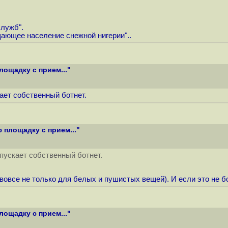
лужб".
щающее население снежной нигерии"..
лощадку с прием..."
ает собственный ботнет.
 площадку с прием..."
пускает собственный ботнет.
овсе не только для белых и пушистых вещей). И если это не бот
лощадку с прием..."