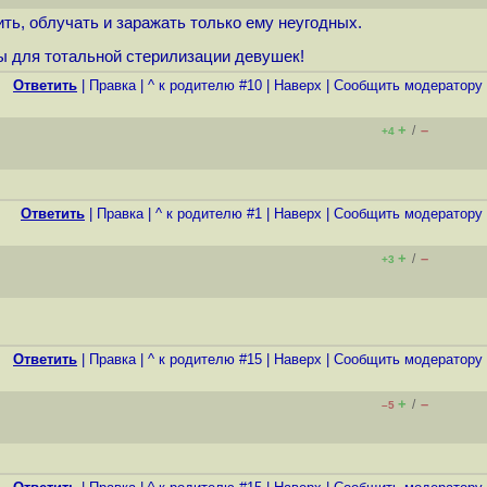
ть, облучать и заражать только ему неугодных.
ны для тотальной стерилизации девушек!
Ответить
|
Правка
|
^ к родителю #10
|
Наверх
|
Cообщить модератору
+
–
/
+4
Ответить
|
Правка
|
^ к родителю #1
|
Наверх
|
Cообщить модератору
+
–
/
+3
Ответить
|
Правка
|
^ к родителю #15
|
Наверх
|
Cообщить модератору
+
–
/
–5