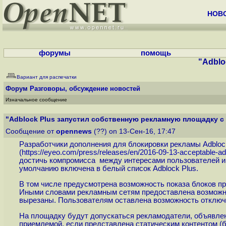
НОВ
форумы
помощь
"Adblo
Вариант для распечатки
Форум
Разговоры, обсуждение новостей
Изначальное сообщение
"Adblock Plus запустил собственную рекламную площадку с 
Сообщение от
opennews
(??) on 13-Сен-16, 17:47
Разработчики дополнения для блокировки рекламы Adblock 
(
https://eyeo.com/press/releases/en/2016-09-13-acceptable-ads
достичь компромисса между интересами пользователей и р
умолчанию включена в белый список Adblock Plus.
В том числе предусмотрена возможность показа блоков п
Иными словами рекламным сетям предоставлена возможнос
вырезаны. Пользователям оставлена возможность отключ
На площадку будут допускаться рекламодатели, объявлен
приемлемой, если представлена статическим контентом (бе