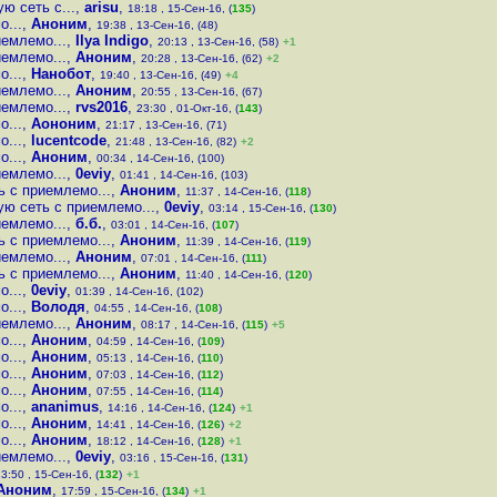
ю сеть с...
,
arisu
,
18:18 , 15-Сен-16, (
135
)
о...
,
Аноним
,
19:38 , 13-Сен-16, (48)
иемлемо...
,
Ilya Indigo
,
20:13 , 13-Сен-16, (58)
+1
иемлемо...
,
Аноним
,
20:28 , 13-Сен-16, (62)
+2
о...
,
Нанобот
,
19:40 , 13-Сен-16, (49)
+4
иемлемо...
,
Аноним
,
20:55 , 13-Сен-16, (67)
иемлемо...
,
rvs2016
,
23:30 , 01-Окт-16, (
143
)
о...
,
Аононим
,
21:17 , 13-Сен-16, (71)
о...
,
lucentcode
,
21:48 , 13-Сен-16, (82)
+2
о...
,
Аноним
,
00:34 , 14-Сен-16, (100)
иемлемо...
,
0eviy
,
01:41 , 14-Сен-16, (103)
ь с приемлемо...
,
Аноним
,
11:37 , 14-Сен-16, (
118
)
ую сеть с приемлемо...
,
0eviy
,
03:14 , 15-Сен-16, (
130
)
иемлемо...
,
б.б.
,
03:01 , 14-Сен-16, (
107
)
ь с приемлемо...
,
Аноним
,
11:39 , 14-Сен-16, (
119
)
иемлемо...
,
Аноним
,
07:01 , 14-Сен-16, (
111
)
ь с приемлемо...
,
Аноним
,
11:40 , 14-Сен-16, (
120
)
о...
,
0eviy
,
01:39 , 14-Сен-16, (102)
о...
,
Володя
,
04:55 , 14-Сен-16, (
108
)
иемлемо...
,
Аноним
,
08:17 , 14-Сен-16, (
115
)
+5
о...
,
Аноним
,
04:59 , 14-Сен-16, (
109
)
о...
,
Аноним
,
05:13 , 14-Сен-16, (
110
)
о...
,
Аноним
,
07:03 , 14-Сен-16, (
112
)
о...
,
Аноним
,
07:55 , 14-Сен-16, (
114
)
о...
,
ananimus
,
14:16 , 14-Сен-16, (
124
)
+1
о...
,
Аноним
,
14:41 , 14-Сен-16, (
126
)
+2
о...
,
Аноним
,
18:12 , 14-Сен-16, (
128
)
+1
иемлемо...
,
0eviy
,
03:16 , 15-Сен-16, (
131
)
3:50 , 15-Сен-16, (
132
)
+1
Аноним
,
17:59 , 15-Сен-16, (
134
)
+1