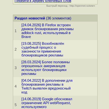
Перейти к дереву ключевых слов
Быстрый переход - http://opennet.ru/ключ
Раздел новостей
(36 элементов)
[24.04.2026] В Firefox встроен
движок блокирования рекламы
1
adblock-rust, используемый в
Brave
[19.08.2025] Возобновлён
судебный процесс о
2
законности применения
блокировщиков рекламы
[28.03.2024] Более половины
опрошенных американцев
3
используют блокировщики
рекламы
[04.04.2022] В дополнении для
блокирования рекламы в
4
Twitch выявлен вредоносный
код
[14.06.2019] Google обосновал
ограничение API webRequest,
5
используемого