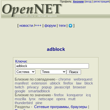
Профиль:
Аноним
(
вход
|
регистрация
)
[
новости
/
+++
|
форум
|
теги
|
]
adblock
Ключи
:
Близкие по совпадению -
chrome
webrequest
manifest
extension
ublock
firefox
law
block
twitch
privacy
popup
javascript
browser
google
smartadblock
Близкие по значению -
firefox
konqueror
icq
mozilla
lynx
netscape
opera
mutt
thunderbird
pine
Разделы -
Сетевые программы, браузеры
|