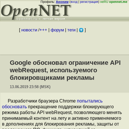
Профиль:
Аноним
(
вход
|
регистрация
)
неRU
opennet.me
[
новости
/
+++
|
форум
|
теги
|
]
Google обосновал ограничение API
webRequest, используемого
блокировщиками рекламы
13.06.2019 23:58 (MSK)
Разработчики браузера Chrome
попытались
обосновать
прекращение поддержки блокирующего
режима работы API webRequest, позволяющего менять
принимаемый контент на лету и активно применяемого
в дополнениях для блокирования рекламы, защиты от