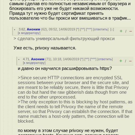
самым сделав его полностью независимым от браузера и
блокировать его уже не будет никакой возможности.
Правда тут нужно будет сертификат принять
пользователю что бы прокси мог вмешиваться в трафик...
3.62
,
Аноним
(
62
), 09:52, 14/06/2019 [
^
] [
^^
] [
^^^
] [
ответить
]
[
↓
]
+
–
/
[
к модератору
]
> сделать универсальный фильтрующий прокси
Уже есть, privoxy называется.
4.71
,
Аноним
(
71
), 10:18, 14/06/2019 [
^
] [
^^
] [
^^^
] [
ответить
]
+
–
/
[
к модератору
]
и давно он научился расшифровывать https?
>Since secure HTTP connections are encrypted SSL
sessions between your browser and the secure site, and
are meant to be reliably secure, there is little that Privoxy
can do but hand the raw gibberish data though from one
end to the other unprocessed.
>The only exception to this is blocking by host patterns, as
the client needs to tell Privoxy the name of the remote
server, so that Privoxy can establish the connection. If that
name matches a host-only pattern, the connection will be
blocked.
по моему в этом случае privoxy не нужен, будет