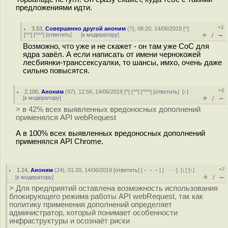
предложениями идти.
+2
3.53
,
Совершенно другой аноним
(
?
), 08:20, 14/06/2019 [
^
]
+
–
[
^^
] [
^^^
] [
ответить
]
[
к модератору
]
/
Возможно, что уже и не скажет - он там уже CoC для
ядра завёл. А если написать от имени чернокожей
лесбиянки-транссексуалки, то шансы, имхо, очень даже
сильно повысятся.
+2
2.100
,
Аноним
(
97
), 12:56, 14/06/2019 [
^
] [
^^
] [
^^^
] [
ответить
]
[
↑
]
+
–
[
к модератору
]
/
> в 42% всех выявленных вредоносных дополнений
применялся API webRequest
А в 100% всех выявленных вредоносных дополнений
применялся API Chrome.
+7
1.24
,
Аноним
(
24
), 01:20, 14/06/2019 [
ответить
] [
﹢﹢﹢
] [
· · ·
]
[
↓
] [
↑
]
+
–
[
к модератору
]
/
> Для предприятий оставлена возможность использования
блокирующего режима работы API webRequest, так как
политику применения дополнений определяет
администратор, который понимает особенности
инфраструктуры и осознаёт риски