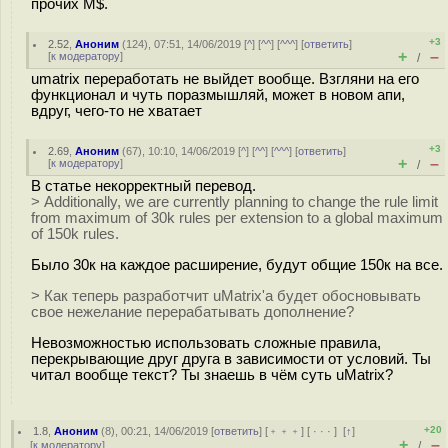
прочих M$.
+3
2.52
,
Аноним
(
124
), 07:51, 14/06/2019 [
^
] [
^^
] [
^^^
] [
ответить
]
+
–
[
к модератору
]
/
umatrix переработать не выйдет вообще. Взгляни на его
функционал и чуть поразмышляй, может в новом апи,
вдруг, чего-то не хватает
+3
2.69
,
Аноним
(
67
), 10:10, 14/06/2019 [
^
] [
^^
] [
^^^
] [
ответить
]
+
–
[
к модератору
]
/
В статье некорректный перевод.
> Additionally, we are currently planning to change the rule limit
from maximum of 30k rules per extension to a global maximum
of 150k rules.
Было 30к на каждое расширение, будут общие 150к на все.
> Как теперь разработчит uMatrix'а будет обосновывать
свое нежелание перерабатывать дополнение?
Невозможностью использовать сложные правила,
перекрывающие друг друга в зависимости от условий. Ты
читал вообще текст? Ты знаешь в чём суть uMatrix?
+20
1.8
,
Аноним
(
8
), 00:21, 14/06/2019 [
ответить
] [
﹢﹢﹢
] [
· · ·
]
[
↑
]
+
–
[
к модератору
]
/