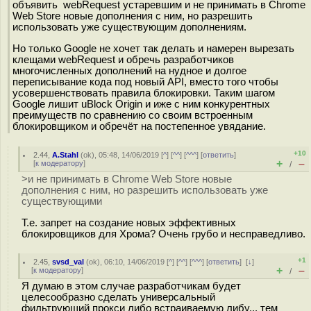
объявить webRequest устаревшим и не принимать в Chrome
Web Store новые дополнения с ним, но разрешить
использовать уже существующим дополнениям.
Но только Google не хочет так делать и намерен вырезать
клещами webRequest и обречь разработчиков
многочисленных дополнений на нудное и долгое
переписывание кода под новый API, вместо того чтобы
усовершенствовать правила блокировки. Таким шагом
Google лишит uBlock Origin и иже с ним конкурентных
преимуществ по сравнению со своим встроенным
блокировщиком и обречёт на постепенное увядание.
+10
2.44
,
A.Stahl
(
ok
), 05:48, 14/06/2019 [
^
] [
^^
] [
^^^
] [
ответить
]
+
–
[
к модератору
]
/
>и не принимать в Chrome Web Store новые
дополнения с ним, но разрешить использовать уже
существующими
Т.е. запрет на создание новых эффективных
блокировщиков для Хрома? Очень грубо и несправедливо.
+1
2.45
,
svsd_val
(
ok
), 06:10, 14/06/2019 [
^
] [
^^
] [
^^^
] [
ответить
]
[
↓
]
+
–
[
к модератору
]
/
Я думаю в этом случае разработчикам будет
целесообразно сделать универсальный
фильтрующий прокси либо встраиваемую либу... тем