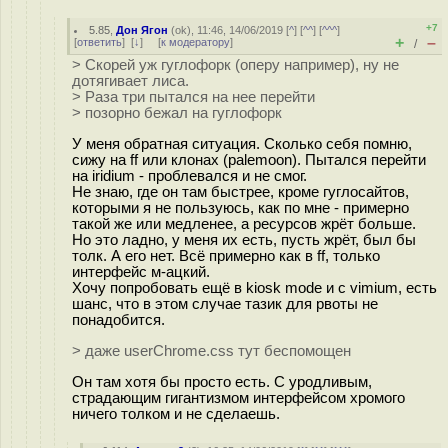
+7
5.85
,
Дон Ягон
(
ok
), 11:46, 14/06/2019 [
^
] [
^^
] [
^^^
]
+
–
[
ответить
]
[
↓
] [
к модератору
]
/
> Скорей уж гуглофорк (оперу например), ну не
дотягивает лиса.
> Раза три пытался на нее перейти
> позорно бежал на гуглофорк
У меня обратная ситуация. Сколько себя помню,
сижу на ff или клонах (palemoon). Пытался перейти
на iridium - проблевался и не смог.
Не знаю, где он там быстрее, кроме гуглосайтов,
которыми я не пользуюсь, как по мне - примерно
такой же или медленее, а ресурсов жрёт больше.
Но это ладно, у меня их есть, пусть жрёт, был бы
толк. А его нет. Всё примерно как в ff, только
интерфейс м-ацкий.
Хочу попробовать ещё в kiosk mode и с vimium, есть
шанс, что в этом случае тазик для рвоты не
понадобится.
> даже userChrome.css тут беспомощен
Он там хотя бы просто есть. С уродливым,
страдающим гигантизмом интерфейсом хромого
ничего толком и не сделаешь.