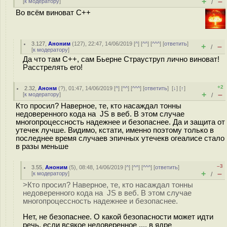
+
–
[
к модератору
]
/
Во всём виноват С++
3.127
,
Аноним
(
127
), 22:47, 14/06/2019 [
^
] [
^^
] [
^^^
] [
ответить
]
+
–
/
[
к модератору
]
Да что там С++, сам Бьерне Страуструп лично виноват!
Расстрелять его!
+2
2.32
,
Анонм
(
?
), 01:47, 14/06/2019 [
^
] [
^^
] [
^^^
] [
ответить
]
[
↓
] [
↑
]
+
–
[
к модератору
]
/
Кто просил? Наверное, те, кто насаждал тонны
недоверенного кода на JS в веб. В этом случае
многопроцессность надежнее и безопаснее. Да и защита от
утечек лучше. Видимо, кстати, именно поэтому только в
последнее время случаев эпичных утечекв огеалисе стало
в разы меньше
–3
3.55
,
Аноним
(
5
), 08:48, 14/06/2019 [
^
] [
^^
] [
^^^
] [
ответить
]
+
–
[
к модератору
]
/
>Кто просил? Наверное, те, кто насаждал тонны
недоверенного кода на JS в веб. В этом случае
многопроцессность надежнее и безопаснее.
Нет, не безопаснее. О какой безопасности может идти
речь, если всякое недоверенное .... в ядре