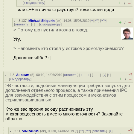
+
–
[
к модератору
]
/
или с++ и лично страуструп? тоже силен дядя
3.137
,
Michael Shigorin
(
ok
), 14:08, 15/06/2019 [
^
] [
^^
] [
^^^
]
+
–
/
[
ответить
]
[
↑
] [
к модератору
]
> Потому шо пустили козла в город.
Угу.
> Напомнить кто стоял у истоков хромоглухонемого?
Дополню: яббл? :]
–5
1.3
,
Аноним
(
5
), 00:10, 14/06/2019 [
ответить
] [
﹢﹢﹢
] [
· · ·
]
[
↓
] [
↑
]
+
–
[
к модератору
]
/
>В частности, подобные манипуляции требуют запуска для
дополнения отдельного процесса, а также применения IPC
для взаимодействия с этим процессом и механизмов
сериализации данных
Кто же вас просил всюду распихивать эту
многопроцессность вместо многопоточности? Закопайте
обратно.
–3
2.11
,
VINRARUS
(
ok
), 00:30, 14/06/2019 [
^
] [
^^
] [
^^^
] [
ответить
]
[
↓
]