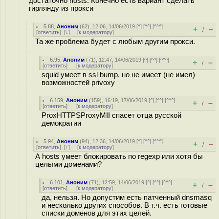
достаточно hosts. Конечно есть вариант сделать
гирлянду из прокси
5.88
,
Аноним
(
62
), 12:06, 14/06/2019 [
^
] [
^^
] [
^^^
]
+
–
/
[
ответить
]
[
↓
] [
к модератору
]
Та же проблема будет с любым другим прокси.
6.95
,
Аноним
(
71
), 12:47, 14/06/2019 [
^
] [
^^
] [
^^^
]
+
–
/
[
ответить
]
[
к модератору
]
squid умеет в ssl bump, но не имеет (не имел)
возможностей privoxy
6.159
,
Аноним
(
159
), 16:19, 17/06/2019 [
^
] [
^^
] [
^^^
]
+
–
/
[
ответить
]
[
к модератору
]
ProxHTTPSProxyMII спасет отца русской
демократии
5.94
,
Аноним
(
94
), 12:36, 14/06/2019 [
^
] [
^^
] [
^^^
]
+
–
/
[
ответить
]
[
↑
] [
к модератору
]
А hosts умеет блокировать по regexp или хотя бы
целыми доменами?
6.101
,
Аноним
(
71
), 12:59, 14/06/2019 [
^
] [
^^
] [
^^^
]
+
–
/
[
ответить
]
[
к модератору
]
да, нельзя. Но допустим есть патченный dnsmasq
и несколько других способов. В т.ч. есть готовые
списки доменов для этих целей.