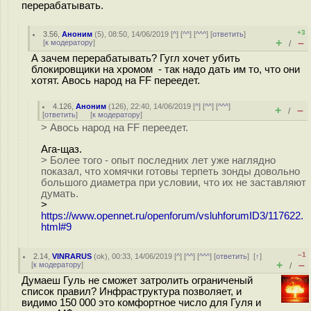
перерабатывать.
+3
3.56
,
Аноним
(
5
), 08:50, 14/06/2019 [
^
] [
^^
] [
^^^
] [
ответить
]
+
–
[
к модератору
]
/
А зачем перерабатывать? Гугл хочет убить
блокировщики на хромом - так надо дать им то, что они
хотят. Авось народ на FF переедет.
4.126
,
Аноним
(
126
), 22:40, 14/06/2019 [
^
] [
^^
] [
^^^
]
+
–
/
[
ответить
]
[
к модератору
]
> Авось народ на FF переедет.
Ага-щаз.
> Более того - опыт последних лет уже наглядно
показал, что хомячки готовы терпеть зонды довольно
большого диаметра при условии, что их не заставляют
думать.
>
https://www.opennet.ru/openforum/vsluhforumID3/117622.
html#9
–1
2.14
,
VINRARUS
(
ok
), 00:33, 14/06/2019 [
^
] [
^^
] [
^^^
] [
ответить
]
[
↑
]
+
–
[
к модератору
]
/
Думаеш Гуль не сможет затролить ограниченый
список правил? Инфраструктура позволяет, и
видимо 150 000 это комфортное число для Гуля и