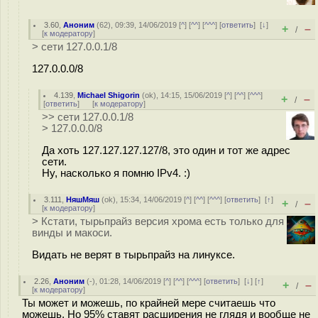
3.60
,
Аноним
(
62
), 09:39, 14/06/2019 [
^
] [
^^
] [
^^^
] [
ответить
]
[
↓
]
+
–
/
[
к модератору
]
> сети 127.0.0.1/8
127.0.0.0/8
4.139
,
Michael Shigorin
(
ok
), 14:15, 15/06/2019 [
^
] [
^^
] [
^^^
]
+
–
/
[
ответить
]
[
к модератору
]
>> сети 127.0.0.1/8
> 127.0.0.0/8
Да хоть 127.127.127.127/8, это один и тот же адрес
сети.
Ну, насколько я помню IPv4. :)
3.111
,
НяшМяш
(
ok
), 15:34, 14/06/2019 [
^
] [
^^
] [
^^^
] [
ответить
]
[
↑
]
+
–
/
[
к модератору
]
> Кстати, тырьпрайз версия хрома есть только для
винды и макоси.
Видать не верят в тырьпрайз на линуксе.
2.26
,
Аноним
(
-
), 01:28, 14/06/2019 [
^
] [
^^
] [
^^^
] [
ответить
]
[
↓
] [
↑
]
+
–
/
[
к модератору
]
Ты может и можешь, по крайней мере считаешь что
можешь. Но 95% ставят расширения не глядя и вообще не