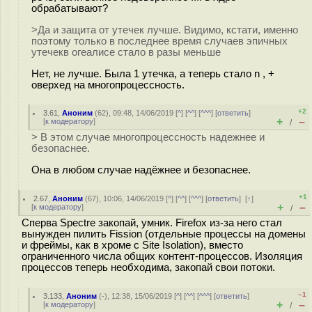
обрабатывают?
>Да и защита от утечек лучше. Видимо, кстати, именно
поэтому только в последнее время случаев эпичных
утечекв огеалисе стало в разы меньше
Нет, не лучше. Была 1 утечка, а теперь стало n , +
оверхед на многопроцессность.
+2
3.61
,
Аноним
(
62
), 09:48, 14/06/2019 [
^
] [
^^
] [
^^^
] [
ответить
]
+
–
[
к модератору
]
/
> В этом случае многопроцессность надежнее и
безопаснее.
Она в любом случае надёжнее и безопаснее.
+1
2.67
,
Аноним
(
67
), 10:06, 14/06/2019 [
^
] [
^^
] [
^^^
] [
ответить
]
[
↑
]
+
–
[
к модератору
]
/
Сперва Spectre закопай, умник. Firefox из-за него стал
вынужден пилить Fission (отдельные процессы на домены
и фреймы, как в хроме с Site Isolation), вместо
ограниченного числа общих контент-процессов. Изоляция
процессов теперь необходима, закопай свои потоки.
–1
3.133
,
Аноним
(
-
), 12:38, 15/06/2019 [
^
] [
^^
] [
^^^
] [
ответить
]
+
–
[
к модератору
]
/