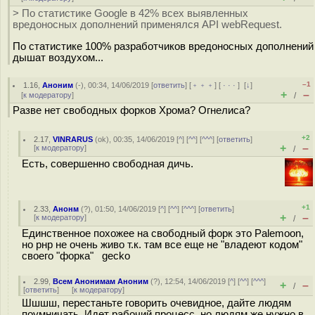
> По статистике Google в 42% всех выявленных
вредоносных дополнений применялся API webRequest.
По статистике 100% разработчиков вредоносных дополнений
дышат воздухом...
–1
1.16
,
Аноним
(
-
), 00:34, 14/06/2019 [
ответить
] [
﹢﹢﹢
] [
· · ·
]
[
↓
]
+
–
[
к модератору
]
/
Разве нет свободных форков Хрома? Огнелиса?
+2
2.17
,
VINRARUS
(
ok
), 00:35, 14/06/2019 [
^
] [
^^
] [
^^^
] [
ответить
]
+
–
[
к модератору
]
/
Есть, совершенно свободная дичь.
+1
2.33
,
Анонм
(
?
), 01:50, 14/06/2019 [
^
] [
^^
] [
^^^
] [
ответить
]
+
–
[
к модератору
]
/
Единственное похожее на свободный форк это Palemoon,
но рнр не очень живо т.к. там все еще не "владеют кодом"
своего "форка" gecko
2.99
,
Всем Анонимам Аноним
(
?
), 12:54, 14/06/2019 [
^
] [
^^
] [
^^^
]
+
–
/
[
ответить
]
[
к модератору
]
Шшшш, перестаньте говорить очевидное, дайте людям
поумничать. Идет рабочий процесс, но людям же нужно в