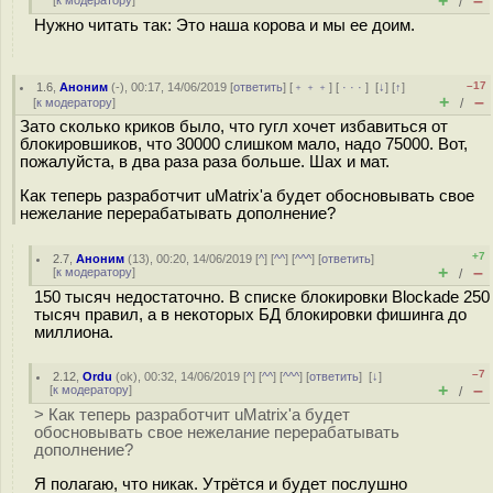
+
–
[
к модератору
]
/
Нужно читать так: Это наша корова и мы ее доим.
–17
1.6
,
Аноним
(
-
), 00:17, 14/06/2019 [
ответить
] [
﹢﹢﹢
] [
· · ·
]
[
↓
] [
↑
]
+
–
[
к модератору
]
/
Зато сколько криков было, что гугл хочет избавиться от
блокировшиков, что 30000 слишком мало, надо 75000. Вот,
пожалуйста, в два раза раза больше. Шах и мат.
Как теперь разработчит uMatrix'а будет обосновывать свое
нежелание перерабатывать дополнение?
+7
2.7
,
Аноним
(
13
), 00:20, 14/06/2019 [
^
] [
^^
] [
^^^
] [
ответить
]
+
–
[
к модератору
]
/
150 тысяч недостаточно. В списке блокировки Blockade 250
тысяч правил, а в некоторых БД блокировки фишинга до
миллиона.
–7
2.12
,
Ordu
(
ok
), 00:32, 14/06/2019 [
^
] [
^^
] [
^^^
] [
ответить
]
[
↓
]
+
–
[
к модератору
]
/
> Как теперь разработчит uMatrix'а будет
обосновывать свое нежелание перерабатывать
дополнение?
Я полагаю, что никак. Утрётся и будет послушно