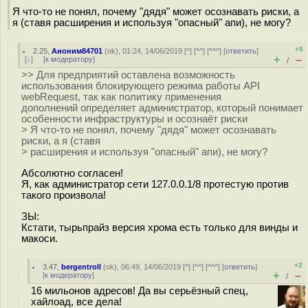
Я что-то не понял, почему "дядя" может осознавать риски, а
я (ставя расширения и используя "опасный" апи), не могу?
+5
2.25
,
Аноним84701
(
ok
), 01:24, 14/06/2019 [
^
] [
^^
] [
^^^
] [
ответить
]
+
–
[
↓
] [
к модератору
]
/
>> Для предприятий оставлена возможность
использования блокирующего режима работы API
webRequest, так как политику применения
дополнений определяет администратор, который понимает
особенности инфраструктуры и осознаёт риски
> Я что-то не понял, почему "дядя" может осознавать
риски, а я (ставя
> расширения и используя "опасный" апи), не могу?
Абсолютно согласен!
Я, как администратор сети 127.0.0.1/8 протестую против
такого произвола!
ЗЫ:
Кстати, тырьпрайз версия хрома есть только для винды и
макоси.
+2
3.47
,
bergentroll
(
ok
), 06:49, 14/06/2019 [
^
] [
^^
] [
^^^
] [
ответить
]
+
–
[
к модератору
]
/
16 мильонов адресов! Да вы серьёзный спец,
хайлоад, все дела!