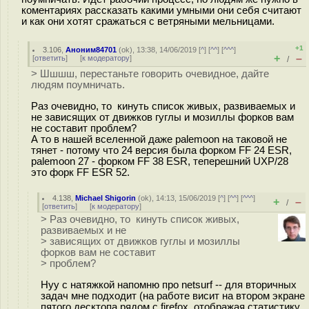
коментариях рассказать какими умными они себя считают
и как они хотят сражаться с ветряными мельницами.
+1
3.106
,
Аноним84701
(
ok
), 13:38, 14/06/2019 [
^
] [
^^
] [
^^^
]
+
–
[
ответить
]
[
к модератору
]
/
> Шшшш, перестаньте говорить очевидное, дайте
людям поумничать.
Раз очевидно, то кинуть список живых, развиваемых и
не зависящих от движков гуглы и мозиллы форков вам
не составит проблем?
А то в нашей вселенной даже palemoon на таковой не
тянет - потому что 24 версия была форком FF 24 ESR,
palemoon 27 - форком FF 38 ESR, теперешний UXP/28
это форк FF ESR 52.
4.138
,
Michael Shigorin
(
ok
), 14:13, 15/06/2019 [
^
] [
^^
] [
^^^
]
+
–
/
[
ответить
]
[
к модератору
]
> Раз очевидно, то кинуть список живых,
развиваемых и не
> зависящих от движков гуглы и мозиллы
форков вам не составит
> проблем?
Нуу с натяжкой напомню про netsurf -- для вторичных
задач мне подходит (на работе висит на втором экране
пятого десктопа рядом с firefox, отображая статистику