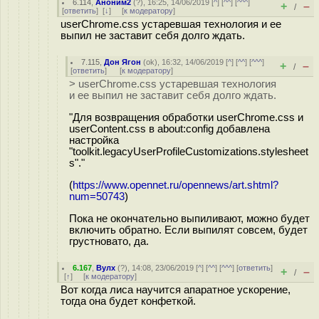
6.114
,
Аноним2
(
?
), 16:25, 14/06/2019 [
^
] [
^^
] [
^^^
]
+
–
/
[
ответить
]
[
↓
] [
к модератору
]
userChrome.css устаревшая технология и ее
выпил не заставит себя долго ждать.
7.115
,
Дон Ягон
(
ok
), 16:32, 14/06/2019 [
^
] [
^^
] [
^^^
]
+
–
/
[
ответить
]
[
к модератору
]
> userChrome.css устаревшая технология
и ее выпил не заставит себя долго ждать.
"Для возвращения обработки userChrome.css и
userContent.css в about:config добавлена
настройка
"toolkit.legacyUserProfileCustomizations.stylesheet
s"."
(
https://www.opennet.ru/opennews/art.shtml?
num=50743
)
Пока не окончательно выпиливают, можно будет
включить обратно. Если выпилят совсем, будет
грустновато, да.
6.167
,
Вулх
(
?
), 14:08, 23/06/2019 [
^
] [
^^
] [
^^^
] [
ответить
]
+
–
/
[
↑
] [
к модератору
]
Вот когда лиса научится апаратное ускорение,
тогда она будет конфеткой.