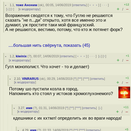
+12
1.1
,
тоже Аноним
(
ok
), 00:05, 14/06/2019 [
ответить
] [
﹢﹢﹢
] [
· · ·
]
+
–
[
↓
] [
↑
] [
к модератору
]
/
Возражения сводятся к тому, что Гуглю не решаются
сказать "не п...ди" открыто, хотя все именно это и
думают, уж простите таки мой французский.
А не решаются, вестимо, потому, что кто ж потянет форк?
....большая нить свёрнута, показать (45)
+1
1.2
,
kiwinix
(
?
), 00:07, 14/06/2019 [
ответить
] [
﹢﹢﹢
] [
· · ·
]
[
↓
] [
↑
]
+
–
[
к модератору
]
/
Гугл монополист. Что хочет - то и делает)
+1
2.10
,
VINRARUS
(
ok
), 00:29, 14/06/2019 [
^
] [
^^
] [
^^^
] [
ответить
]
+
–
[
к модератору
]
/
Потому шо пустили козла в город.
Напомнить кто стоял у истоков хромоглухонемого?
+11
3.27
,
имя
(
?
), 01:31, 14/06/2019 [
^
] [
^^
] [
^^^
] [
ответить
]
[
↓
]
+
–
[
к модератору
]
/
кдешники с их кхтмл! определить их во враги народа!
+5
4.29
,
имя
(
?
), 01:33, 14/06/2019 [
^
] [
^^
] [
^^^
] [
ответить
]