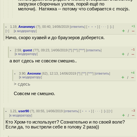
загрузки сборочных узлов, порой ещё по
мелочи). Натяжка -- потому что собирается с mozjs.
+1
1.19
,
Ананимус
(
?
), 00:40, 14/06/2019 [
ответить
] [
﹢﹢﹢
] [
· · ·
]
[
↓
]
+
–
[
↑
] [
к модератору
]
/
Ничо, скоро хуавей и до браузеров доберется.
–1
2.59
,
guest
(
??
), 09:23, 14/06/2019 [
^
] [
^^
] [
^^^
] [
ответить
]
+
–
[
к модератору
]
/
а вот сдесь не совсем смешно..
+4
3.90
,
Аноним
(
62
), 12:13, 14/06/2019 [
^
] [
^^
] [
^^^
] [
ответить
]
+
–
[
к модератору
]
/
> сдесь
Совсем не смешно.
–3
1.21
,
user90
(
?
), 00:55, 14/06/2019 [
ответить
] [
﹢﹢﹢
] [
· · ·
]
[
↓
] [
↑
]
+
–
[
к модератору
]
/
Кто Хром-то использует? Сознательно и по своей воле?
Если да, то выстрели себе в голову 2 раза))