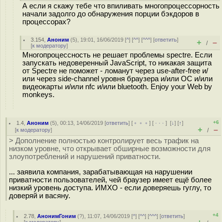
А если я скажу тебе что впиливать многопроцессорность
начали задолго до обнаружения порции бэкдоров в
процессорах?
3.154
,
Аноним
(
5
), 19:01, 16/06/2019 [
^
] [
^^
] [
^^^
] [
ответить
]
+
–
/
[
к модератору
]
Многопроцессность не решает проблемы spectre. Если
запускать недоверенный JavaScript, то никакая защита
от Spectre не поможет - ломанут через use-after-free и/
или через side-channel уровня браузера и/или ОС и/или
видеокарты и/или nfc и/или bluetooth. Enjoy your Web by
monkeys.
+6
1.4
,
Аноним
(
5
), 00:13, 14/06/2019 [
ответить
] [
﹢﹢﹢
] [
· · ·
]
[
↓
] [
↑
]
+
–
[
к модератору
]
/
> Дополнение полностью контролирует весь трафик на
низком уровне, что открывает обширные возможности для
злоупотреблений и нарушений приватности.
... заявила компания, зарабатывающая на нарушении
приватности пользователей, чей браузер имеет ещё более
низкий уровень доступа. ИМХО - если доверяешь гуглу, то
доверяй и васяну.
+4
2.78
,
АнонимГоним
(
?
), 11:07, 14/06/2019 [
^
] [
^^
] [
^^^
] [
ответить
]