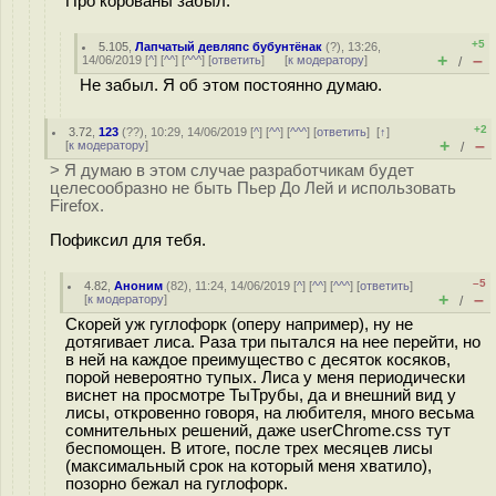
Про корованы забыл.
+5
5.105
,
Лапчатый девляпс бубунтёнак
(
?
), 13:26,
+
–
14/06/2019 [
^
] [
^^
] [
^^^
] [
ответить
]
[
к модератору
]
/
Не забыл. Я об этом постоянно думаю.
+2
3.72
,
123
(
??
), 10:29, 14/06/2019 [
^
] [
^^
] [
^^^
] [
ответить
]
[
↑
]
+
–
[
к модератору
]
/
> Я думаю в этом случае разработчикам будет
целесообразно не быть Пьер До Лей и использовать
Firefox.
Пофиксил для тебя.
–5
4.82
,
Аноним
(
82
), 11:24, 14/06/2019 [
^
] [
^^
] [
^^^
] [
ответить
]
+
–
[
к модератору
]
/
Скорей уж гуглофорк (оперу например), ну не
дотягивает лиса. Раза три пытался на нее перейти, но
в ней на каждое преимущество с десяток косяков,
порой невероятно тупых. Лиса у меня периодически
виснет на просмотре ТыТрубы, да и внешний вид у
лисы, откровенно говоря, на любителя, много весьма
сомнительных решений, даже userChrome.css тут
беспомощен. В итоге, после трех месяцев лисы
(максимальный срок на который меня хватило),
позорно бежал на гуглофорк.