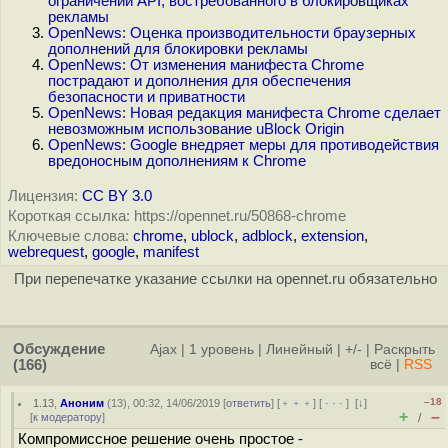
ограничении API, востребованного в блокировщиках
рекламы
OpenNews: Оценка производительности браузерных
дополнений для блокировки рекламы
OpenNews: От изменения манифеста Chrome
пострадают и дополнения для обеспечения
безопасности и приватности
OpenNews: Новая редакция манифеста Chrome сделает
невозможным использование uBlock Origin
OpenNews: Google внедряет меры для противодействия
вредоносным дополнениям к Chrome
Лицензия:
CC BY 3.0
Короткая ссылка: https://opennet.ru/50868-chrome
Ключевые слова:
chrome
,
ublock
,
adblock
,
extension
,
webrequest
,
google
,
manifest
При перепечатке указание ссылки на opennet.ru обязательно
Обсуждение
Ajax
|
1 уровень
|
Линейный
|
+/-
|
Раскрыть
(166)
всё
|
RSS
–18
1.13
,
Аноним
(
13
), 00:32, 14/06/2019 [
ответить
] [
﹢﹢﹢
] [
· · ·
]
[
↓
]
+
–
[
к модератору
]
/
Компромиссное решение очень простое -