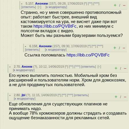
5.157
,
Аноним
(
157
), 09:28, 17/06/2019 [
^
] [
^^
] [
^^^
]
+
–
/
[
ответить
]
[
↑
] [
к модератору
]
Странно, но у меня совершенно противоположный
опыт: работает быстрее, внешний вид
кастомизируется на ура, не виснет даже при вот
таком
https://ibb.co/PQVBtFc
, из них минимум с
полсотни вкладок с видео.
Может быть мы разными браузерами пользуемся?
6.158
,
Аноним
(
157
), 09:30, 17/06/2019 [
^
] [
^^
] [
^^^
]
+
–
/
[
ответить
]
[
к модератору
]
Ссылка поломалась
https://ibb.co/PQVBtFc
2.70
,
Анонм
(
?
), 10:12, 14/06/2019 [
^
] [
^^
] [
^^^
] [
ответить
]
[
↑
]
+
–
/
[
к модератору
]
Его нужно выпилить полностью. Мобильный хром без
расширений и пользователям норм. Хром для домохозяек,
а не для продвинутых пользователей.
2.80
,
jbl
(
?
), 11:15, 14/06/2019 [
^
] [
^^
] [
^^^
] [
ответить
]
+
–
/
[
к модератору
]
Еще обновления для существующих плагинов не
принимать надо.
А вообще 78% хромоюзеров должны страдать и создавать
ощущение безнаказанности для рекламных сетей.