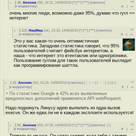
+4
2.38
,
Аноним
(
38
), 02:31, 14/06/2019 [
^
] [
^^
] [
^^^
] [
ответить
]
+
–
[
к модератору
]
/
очень многие люди, возможно даже 95%, думаю что гугл ==
интернет
+1
3.110
,
НяшМяш
(
ok
), 15:33, 14/06/2019 [
^
] [
^^
] [
^^^
] [
ответить
]
+
–
[
к модератору
]
/
Это у вас какая-то очень оптимистичная
статистика. Западная статистика говорит, что 95%
пользователей считает фейсбук интернетом, а
наша - что интернет это втентаклик или одногрязники.
Пользование гуглом для таких пользователей выглядит
как программирование шаттла.
+7
1.22
,
Аноним
(
62
), 01:18, 14/06/2019 [
ответить
] [
﹢﹢﹢
] [
· · ·
]
[
↓
] [
↑
]
+
–
[
к модератору
]
/
> По статистике Google в 42% всех выявленных
вредоносных дополнений применялся API webRequest.
Надо подкинуть Линусу идею выпилить из ядра вызов
execve. Он же едва ли не в каждом эксплоите используется!
+1
2.50
,
Аноним
(
50
), 07:30, 14/06/2019 [
^
] [
^^
] [
^^^
] [
ответить
]
[
↓
]
+
–
[
к модератору
]
/
Торвальдс не гугл. Он сразу скажет, куда тебе с такими