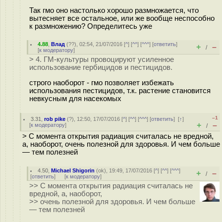
Так гмо оно настолько хорошо размножается, что
вытесняет все остальное, или же вообще неспособно
к размножению? Определитесь уже
4.88
,
Влад
(
??
), 02:54, 21/07/2016 [
^
] [
^^
] [
^^^
] [
ответить
]
+
–
/
[
к модератору
]
> 4. ГМ-культуры провоцируют усиленное
использование гербицидов и пестицидов.
строго наоборот - гмо позволяет избежать
использования пестицидов, т.к. растение становится
невкусным для насекомых
–1
3.31
,
rob pike
(
?
), 12:50, 17/07/2016 [
^
] [
^^
] [
^^^
] [
ответить
]
[
↑
]
+
–
[
к модератору
]
/
> С момента открытия радиация считалась не вредной,
а, наоборот, очень полезной для здоровья. И чем больше
— тем полезней
4.50
,
Michael Shigorin
(
ok
), 19:49, 17/07/2016 [
^
] [
^^
] [
^^^
]
+
–
/
[
ответить
]
[
к модератору
]
>> С момента открытия радиация считалась не
вредной, а, наоборот,
>> очень полезной для здоровья. И чем больше
— тем полезней