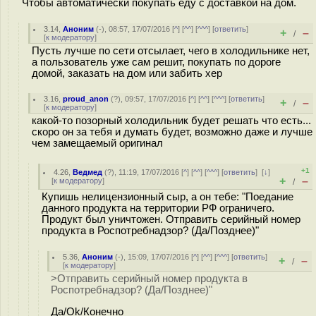
Чтобы автоматически покупать еду с доставкой на дом.
3.14
,
Аноним
(
-
), 08:57, 17/07/2016 [
^
] [
^^
] [
^^^
] [
ответить
]
+
–
/
[
к модератору
]
Пусть лучше по сети отсылает, чего в холодильнике нет,
а пользователь уже сам решит, покупать по дороге
домой, заказать на дом или забить хер
3.16
,
proud_anon
(
?
), 09:57, 17/07/2016 [
^
] [
^^
] [
^^^
] [
ответить
]
+
–
/
[
к модератору
]
какой-то позорный холодильник будет решать что есть...
скоро он за тебя и думать будет, возможно даже и лучше
чем замещаемый оригинал
+1
4.26
,
Ведмед
(
?
), 11:19, 17/07/2016 [
^
] [
^^
] [
^^^
] [
ответить
]
[
↓
]
+
–
[
к модератору
]
/
Купишь нелицензионный сыр, а он тебе: "Поедание
данного продукта на территории РФ ограничего.
Продукт был уничтожен. Отправить серийный номер
продукта в Роспотребнадзор? (Да/Позднее)"
5.36
,
Аноним
(
-
), 15:09, 17/07/2016 [
^
] [
^^
] [
^^^
] [
ответить
]
+
–
/
[
к модератору
]
>Отправить серийный номер продукта в
Роспотребнадзор? (Да/Позднее)"
Да/Ok/Конечно