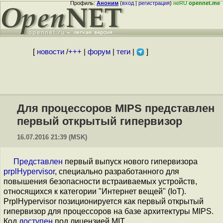
Профиль:
Аноним
(
вход
|
регистрация
)
неRU
opennet.me
[
новости
/
+++
|
форум
|
теги
|
]
Для процессоров MIPS представлен
первый открытый гипервизор
16.07.2016 21:39 (MSK)
Представлен
первый выпуск нового гипервизора
prplHypervisor
, специально разработанного для
повышения безопасности встраиваемых устройств,
относящихся к категории "Интернет вещей" (IoT).
PrplHypervisor позиционируется как первый открытый
гипервизор для процессоров на базе архитектуры MIPS.
Код
доступен
под лицензией MIT.