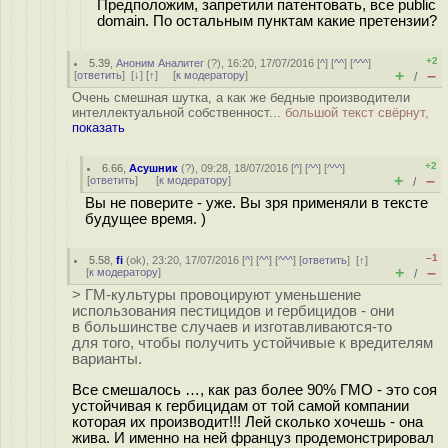
Предположим, запретили патентовать, все public
domain. По остальным пунктам какие претензии?
+2
5.39
,
Аноним Аналитег
(
?
), 16:20, 17/07/2016 [
^
] [
^^
] [
^^^
]
+
–
[
ответить
]
[
↓
] [
↑
] [
к модератору
]
/
Очень смешная шутка, а как же бедные производители
интеллектуальной собственност...
большой текст свёрнут,
показать
+2
6.66
,
Асушник
(
?
), 09:28, 18/07/2016 [
^
] [
^^
] [
^^^
]
+
–
[
ответить
]
[
к модератору
]
/
Вы не поверите - уже. Вы зря применяли в тексте
будущее время. )
–1
5.58
,
fi
(
ok
), 23:20, 17/07/2016 [
^
] [
^^
] [
^^^
] [
ответить
]
[
↑
]
+
–
[
к модератору
]
/
> ГМ-культуры провоцируют уменьшение
использования пестицидов и гербицидов - они
в большинстве случаев и изготавливаются-то
для того, чтобы получить устойчивые к вредителям
варианты.
Все смешалось …, как раз более 90% ГМО - это соя
устойчивая к гербицидам от той самой компании
которая их производит!!! Лей сколько хочешь - она
жива. И именно на ней француз продемонстрировал