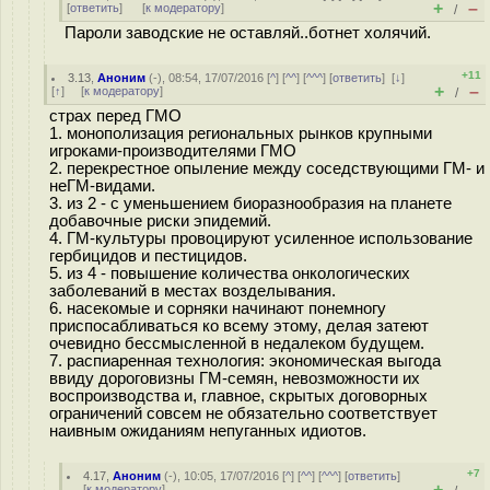
+
–
[
ответить
]
[
к модератору
]
/
Пароли заводские не оставляй..ботнет холячий.
+11
3.13
,
Аноним
(
-
), 08:54, 17/07/2016 [
^
] [
^^
] [
^^^
] [
ответить
]
[
↓
]
+
–
[
↑
] [
к модератору
]
/
страх перед ГМО
1. монополизация региональных рынков крупными
игроками-производителями ГМО
2. перекрестное опыление между соседствующими ГМ- и
неГМ-видами.
3. из 2 - с уменьшением биоразнообразия на планете
добавочные риски эпидемий.
4. ГМ-культуры провоцируют усиленное использование
гербицидов и пестицидов.
5. из 4 - повышение количества онкологических
заболеваний в местах возделывания.
6. насекомые и сорняки начинают понемногу
приспосабливаться ко всему этому, делая затеют
очевидно бессмысленной в недалеком будущем.
7. распиаренная технология: экономическая выгода
ввиду дороговизны ГМ-семян, невозможности их
воспроизводства и, главное, скрытых договорных
ограничений совсем не обязательно соответствует
наивным ожиданиям непуганных идиотов.
+7
4.17
,
Аноним
(
-
), 10:05, 17/07/2016 [
^
] [
^^
] [
^^^
] [
ответить
]
+
–
[
к модератору
]