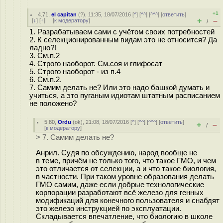
+1
4.71
,
el capitan
(
?
), 11:35, 18/07/2016 [
^
] [
^^
] [
^^^
] [
ответить
]
+
–
[
↓
] [
↑
] [
к модератору
]
/
1. Разрабатываем сами с учётом своих потребностей
2. К селекционированным видам это не относится? Да
ладно?!
3. См.п.2
4. Строго наоборот. См.соя и глифосат
5. Строго наоборот - из п.4
6. См.п.2.
7. Самим делать не? Или это надо башкой думать и
учиться, а это пуганым идиотам штатным расписанием
не положено?
5.80
,
Ordu
(
ok
), 21:08, 18/07/2016 [
^
] [
^^
] [
^^^
] [
ответить
]
+
–
/
[
к модератору
]
> 7. Самим делать не?
Анрил. Судя по обсуждению, народ вообще не
в теме, причём не только того, что такое ГМО, и чем
это отличается от селекции, а и что такое биология,
в частности. При таком уровне образования делать
ГМО самим, даже если добрые технологические
корпорации разработают всё железо для генных
модификаций для конечного пользователя и снабдят
это железо инструкцией по эксплуатации.
Складывается впечатление, что биологию в школе