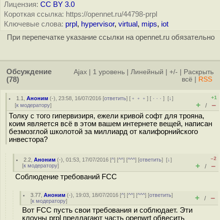
Лицензия:
CC BY 3.0
Короткая ссылка: https://opennet.ru/44798-prpl
Ключевые слова:
prpl
,
hypervisor
,
virtual
,
mips
,
iot
При перепечатке указание ссылки на opennet.ru обязательно
Обсуждение
Ajax
|
1 уровень
|
Линейный
|
+/-
|
Раскрыть
(78)
всё
|
RSS
+1
1.1
,
Аноним
(
-
), 23:58, 16/07/2016 [
ответить
] [
﹢﹢﹢
] [
· · ·
]
[
↓
]
+
–
[
к модератору
]
/
Толку с того гипервизиря, ежели кривой софт для трояна,
коим является всё в этом вашем интернете вещей, написан
безмозглой школотой за миллиард от калифорнийского
инвестора?
–2
2.2
,
Аноним
(
-
), 01:53, 17/07/2016 [
^
] [
^^
] [
^^^
] [
ответить
]
[
↓
]
+
–
[
к модератору
]
/
Соблюдение требований FCC
3.77
,
Аноним
(
-
), 19:03, 18/07/2016 [
^
] [
^^
] [
^^^
] [
ответить
]
+
–
/
[
к модератору
]
Вот FCC пусть свои требования и соблюдает. Эти
клоуны prpl предлагают часть openwrt обвесить