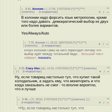
+1
6.41
,
Аноним
(
-
), 17:04, 17/07/2016 [
^
] [
^^
] [
^^^
]
+
–
[
ответить
]
[
к модератору
]
/
В колонии надо форсить язык метрополии, кроме
того надо давать демократический выбор из двух
или более вариантов.
Yes/Always/Auto
7.75
,
Аноним
(
-
), 16:22, 18/07/2016 [
^
] [
^^
] [
^^^
]
+
–
/
[
ответить
]
[
к модератору
]
клоун колония сама на него переходит потому что
выбор идёт между тотальной бедн...
большой текст
свёрнут,
показать
+1
4.33
,
Crazy Alex
(
ok
), 14:16, 17/07/2016 [
^
] [
^^
] [
^^^
] [
ответить
]
+
–
[
↑
] [
к модератору
]
/
Ну, если товарищ настолько туп, что купил такой
холодильник, а задать ему, что мониторить и что
когда заказывать не смог - то вполне вероятно,
что и лучше
+1
5.46
,
.
(
?
), 18:54, 17/07/2016 [
^
] [
^^
] [
^^^
] [
ответить
]
[
↓
]
+
–
[
к модератору
]
/
>Ну, если товарищ настолько туп, что