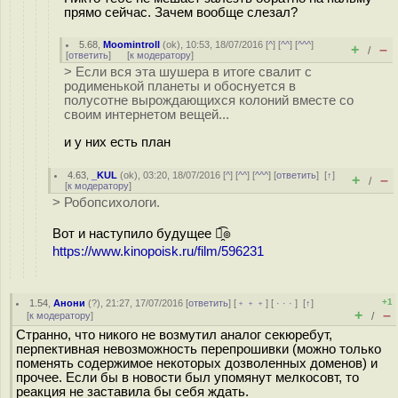
прямо сейчас. Зачем вообще слезал?
5.68
,
Moomintroll
(
ok
), 10:53, 18/07/2016 [
^
] [
^^
] [
^^^
]
+
–
/
[
ответить
]
[
к модератору
]
> Если вся эта шушера в итоге свалит с
родименькой планеты и обоснуется в
полусотне вырождающихся колоний вместе со
своим интернетом вещей...
и у них есть план
4.63
,
_KUL
(
ok
), 03:20, 18/07/2016 [
^
] [
^^
] [
^^^
] [
ответить
]
[
↑
]
+
–
/
[
к модератору
]
> Робопсихологи.
Вот и наступило будущее ๏̯͡๏
https://www.kinopoisk.ru/film/596231
+1
1.54
,
Анони
(
?
), 21:27, 17/07/2016 [
ответить
] [
﹢﹢﹢
] [
· · ·
]
[
↑
]
+
–
[
к модератору
]
/
Странно, что никого не возмутил аналог секюребут,
перпективная невозможность перепрошивки (можно только
поменять содержимое некоторых дозволенных доменов) и
прочее. Если бы в новости был упомянут мелкосовт, то
реакция не заставила бы себя ждать.