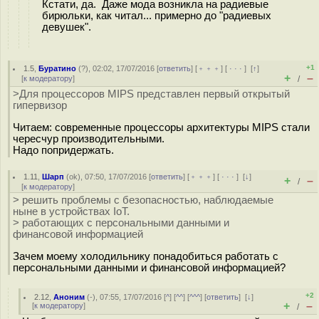
Кстати, да. Даже мода возникла на радиевые
бирюльки, как читал... примерно до "радиевых
девушек".
+1
1.5
,
Буратино
(
?
), 02:02, 17/07/2016 [
ответить
] [
﹢﹢﹢
] [
· · ·
]
[
↑
]
+
–
[
к модератору
]
/
>Для процессоров MIPS представлен первый открытый
гипервизор
Читаем: современные процессоры архитектуры MIPS стали
чересчур производительными.
Надо попридержать.
1.11
,
Шарп
(
ok
), 07:50, 17/07/2016 [
ответить
] [
﹢﹢﹢
] [
· · ·
]
[
↓
]
+
–
/
[
к модератору
]
> решить проблемы с безопасностью, наблюдаемые
ныне в устройствах IoT.
> работающих с персональными данными и
финансовой информацией
Зачем моему холодильнику понадобиться работать с
персональными данными и финансовой информацией?
+2
2.12
,
Аноним
(
-
), 07:55, 17/07/2016 [
^
] [
^^
] [
^^^
] [
ответить
]
[
↓
]
+
–
[
к модератору
]
/