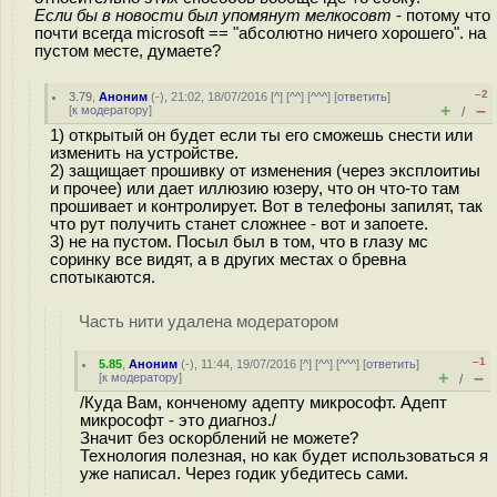
Если бы в новости был упомянут мелкосовт
- потому что
почти всегда microsoft == "абсолютно ничего хорошего". на
пустом месте, думаете?
–2
3.79
,
Аноним
(
-
), 21:02, 18/07/2016 [
^
] [
^^
] [
^^^
] [
ответить
]
+
–
[
к модератору
]
/
1) открытый он будет если ты его сможешь снести или
изменить на устройстве.
2) защищает прошивку от изменения (через эксплоитиы
и прочее) или дает иллюзию юзеру, что он что-то там
прошивает и контролирует. Вот в телефоны запилят, так
что рут получить станет сложнее - вот и запоете.
3) не на пустом. Посыл был в том, что в глазу мс
соринку все видят, а в других местах о бревна
спотыкаются.
Часть нити удалена модератором
–1
5.85
,
Аноним
(
-
), 11:44, 19/07/2016 [
^
] [
^^
] [
^^^
] [
ответить
]
+
–
[
к модератору
]
/
/Куда Вам, конченому адепту микрософт. Адепт
микрософт - это диагноз./
Значит без оскорблений не можете?
Технология полезная, но как будет использоваться я
уже написал. Через годик убедитесь сами.