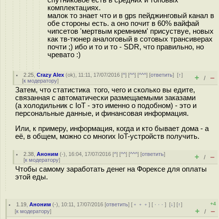
комплектациях.
малок то знает что и в gps пейджинговый канал в
обе стороны есть. а оно почит в 60% вайфай
чипсетов 'мертвым кремнием' присуствуе, новых
как тв-тюнер аналоговый в сотовых трансиверах
почти ;) ибо и то и то - SDR, что правильно, но
чревато :)
2.25
,
Crazy Alex
(
ok
), 11:11, 17/07/2016 [
^
] [
^^
] [
^^^
] [
ответить
]
[
↑
]
+
–
/
[
к модератору
]
Затем, что статистика того, чего и сколько вы едите,
связанная с автоматически размещаемыми заказами
(а холодильник с IoT - это именно о подобном) - это и
персональные данные, и финансовая информация.
Или, к примеру, информация, когда и кто бывает дома - а
её, в общем, можно со многих IoT-устройств получить.
2.38
,
Аноним
(
-
), 16:04, 17/07/2016 [
^
] [
^^
] [
^^^
] [
ответить
]
+
–
/
[
к модератору
]
Чтобы самому заработать денег на Форексе для оплаты
этой еды.
+4
1.19
,
Аноним
(
-
), 10:11, 17/07/2016 [
ответить
] [
﹢﹢﹢
] [
· · ·
]
[
↓
] [
↑
]
+
–
[
к модератору
]
/