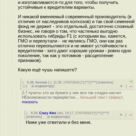
и изготавливаются-то для того, чтобы получить
устойчивые к вредителям варианты.
И никакой вменяемый современный производитель (в
отличие от наследников колхозов) и так свой семенной
фонд не держит - это отдельный, достаточно сложный
бизнес, не говоря о том, что частенько выгодно
использовать гибриды F1 (с которыми вы, кажется,
ГМО и перепутали - не являясь ГМО, они как раз
отлично переопыляются и не имеют устойчивости к
вредителям - зато дают хорошие урожаи - ровно одно
поколение, так как у потомков - расщепление
признаков).
Какую ещё чушь напишете?
+1
5.28
,
Аноним
(
-
), 11:38, 17/07/2016 [
^
] [
^^
] [
^^^
] [
ответить
]
+
–
[
↓
] [
к модератору
]
/
2-7 пункты это на бумаге у них все так сладко насчет
НЕвозможности перекрёстно...
большой текст свёрнут,
показать
6.34
,
Crazy Alex
(
ok
), 14:17, 17/07/2016 [
^
] [
^^
] [
^^^
]
+
–
/
[
ответить
]
[
к модератору
]
Ниже уже ответили и без меня.