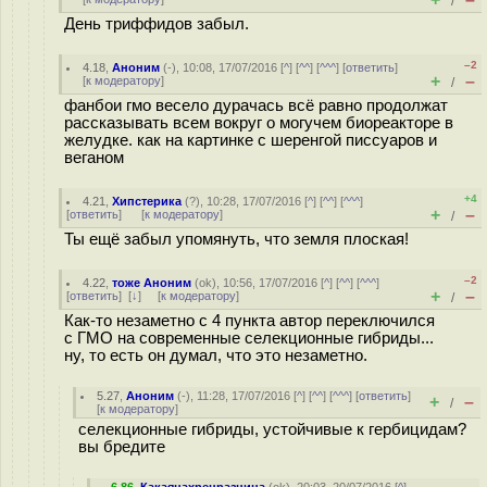
/
День триффидов забыл.
–2
4.18
,
Аноним
(
-
), 10:08, 17/07/2016 [
^
] [
^^
] [
^^^
] [
ответить
]
+
–
[
к модератору
]
/
фанбои гмо весело дурачась всё равно продолжат
рассказывать всем вокруг о могучем биореакторе в
желудке. как на картинке с шеренгой писсуаров и
веганом
+4
4.21
,
Хипстерика
(
?
), 10:28, 17/07/2016 [
^
] [
^^
] [
^^^
]
+
–
[
ответить
]
[
к модератору
]
/
Ты ещё забыл упомянуть, что земля плоская!
–2
4.22
,
тоже Аноним
(
ok
), 10:56, 17/07/2016 [
^
] [
^^
] [
^^^
]
+
–
[
ответить
]
[
↓
] [
к модератору
]
/
Как-то незаметно с 4 пункта автор переключился
с ГМО на современные селекционные гибриды...
ну, то есть он думал, что это незаметно.
5.27
,
Аноним
(
-
), 11:28, 17/07/2016 [
^
] [
^^
] [
^^^
] [
ответить
]
+
–
/
[
к модератору
]
селекционные гибриды, устойчивые к гербицидам?
вы бредите