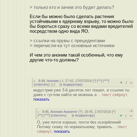
> только кто и зачем это будет делать?
Если бы можно было сделать растения
устойчивыми к ядерному взрыву, то можно было
бы бороться сразу со всеми видами вредителей
посредством одно вида ЯО.
> ссылки на прувы с прецедентами
> перечисли-ка тут основные источники
И чем это аноним такой особенный, что ему
другие что-то должны?
8.44
,
Аноним
(
-
), 17:42, 17/07/2016 [
^
] [
^^
] [
^^^
]
+
–
/
[
ответить
]
[
↓
] [
к модератору
]
индустрии уже 3-й десяток лет пошел, и ссылки ты
даже с гуглом найти не можешь е...
текст свёрнут,
показать
–1
9.45
,
Аноним Аналитег
(
?
), 18:45, 17/07/2016 [
^
]
+
–
[
^^
] [
^^^
] [
ответить
]
[
к модератору
]
/
О, уже почти хорошо, почти без оскорблений
Потому скажу по нормальному, правиль...
текст
свёрнут,
показать