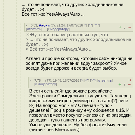
... что не понимает, что других холодильников не
будет ... :-(
Всё тот же: Yes/Always/Auto ...
6.53
,
Анони
(
?
), 21:24, 17/07/2016 [
^
] [
^^
] [
^^^
]
+
–
/
[
ответить
]
[
к модератору
]
>>Ну, если товарищ настолько туп, что
> ... что не понимает, что других холодильников не
будет ... :-(
> Всё тот же: Yes/Always/Auto ...
Атлант и прочие конторы, который сабж никогда не
осилят даже при желании вдруг закроют? Умное
всегда будет дороже и всегда будет выбор.
–1
7.78
,
_
(
??
), 19:48, 18/07/2016 [
^
] [
^^
] [
^^^
] [
ответить
]
+
–
[
к модератору
]
/
В сети есть сайт где всякие российские
Электроники Самоделкины тусуются. Там перец
кидал схему хитрого диммера ... на arm(?) чипе
8-) На вопрос мол - Ы? Отвечал - тупо -
дешевле! Проц в розницу ему обошелся в 1$. И
позволил вместо покупки железяк и их разводки,
доводки - тупо написать программку.
Умное уже дешевле. Ну без фанатизЪму если
(читай - без Ынетелей :)