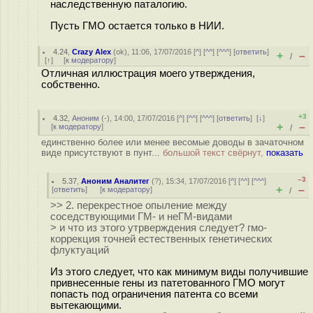
наследственную паталогию.
Пусть ГМО остается только в НИИ.
4.24
,
Crazy Alex
(
ok
), 11:06, 17/07/2016 [
^
] [
^^
] [
^^^
] [
ответить
]
+
–
/
[
↑
] [
к модератору
]
Отличная иллюстрация моего утверждения,
собственно.
+3
4.32
,
Аноним
(
-
), 14:00, 17/07/2016 [
^
] [
^^
] [
^^^
] [
ответить
]
[
↓
]
+
–
[
к модератору
]
/
единственно более или менее весомые доводы в зачаточном
виде присутствуют в пунт...
большой текст свёрнут,
показать
–3
5.37
,
Аноним Аналитег
(
?
), 15:34, 17/07/2016 [
^
] [
^^
] [
^^^
]
+
–
[
ответить
]
[
к модератору
]
/
>> 2. перекрестное опыление между
соседствующими ГМ- и неГМ-видами
> и что из этого утрверждения следует? гмо-
коррекция точней естественных генетических
флуктуаций
Из этого следует, что как минимум виды получившие
привнесенные гены из патетованного ГМО могут
попасть под ограничения патента со всеми
вытекающими.