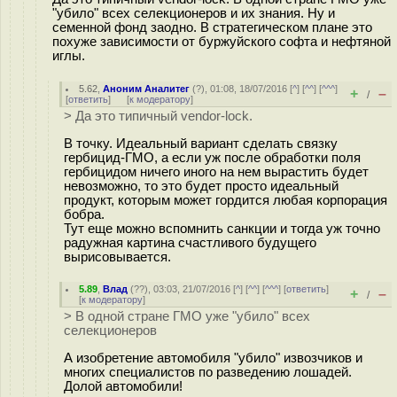
"убило" всех селекционеров и их знания. Ну и
семенной фонд заодно. В стратегическом плане это
похуже зависимости от буржуйского софта и нефтяной
иглы.
5.62
,
Аноним Аналитег
(
?
), 01:08, 18/07/2016 [
^
] [
^^
] [
^^^
]
+
–
/
[
ответить
]
[
к модератору
]
> Да это типичный vendor-lock.
В точку. Идеальный вариант сделать связку
гербицид-ГМО, а если уж после обработки поля
гербицидом ничего иного на нем вырастить будет
невозможно, то это будет просто идеальный
продукт, которым может гордится любая корпорация
бобра.
Тут еще можно вспомнить санкции и тогда уж точно
радужная картина счастливого будущего
вырисовывается.
5.89
,
Влад
(
??
), 03:03, 21/07/2016 [
^
] [
^^
] [
^^^
] [
ответить
]
+
–
/
[
к модератору
]
> В одной стране ГМО уже "убило" всех
селекционеров
А изобретение автомобиля "убило" извозчиков и
многих специалистов по разведению лошадей.
Долой автомобили!