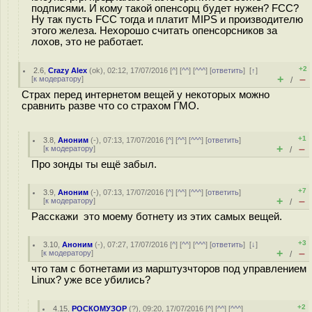
подписями. И кому такой опенсорц будет нужен? FCC?
Ну так пусть FCC тогда и платит MIPS и производителю
этого железа. Нехорошо считать опенсорсников за
лохов, это не работает.
+2
2.6
,
Crazy Alex
(
ok
), 02:12, 17/07/2016 [
^
] [
^^
] [
^^^
] [
ответить
]
[
↑
]
+
–
[
к модератору
]
/
Страх перед интернетом вещей у некоторых можно
сравнить разве что со страхом ГМО.
+1
3.8
,
Аноним
(
-
), 07:13, 17/07/2016 [
^
] [
^^
] [
^^^
] [
ответить
]
+
–
[
к модератору
]
/
Про зонды ты ещё забыл.
+7
3.9
,
Аноним
(
-
), 07:13, 17/07/2016 [
^
] [
^^
] [
^^^
] [
ответить
]
+
–
[
к модератору
]
/
Расскажи это моему ботнету из этих самых вещей.
+3
3.10
,
Аноним
(
-
), 07:27, 17/07/2016 [
^
] [
^^
] [
^^^
] [
ответить
]
[
↓
]
+
–
[
к модератору
]
/
что там с ботнетами из марштузчторов под управлением
Linux? уже все убились?
+2
4.15
,
РОСКОМУЗОР
(
?
), 09:20, 17/07/2016 [
^
] [
^^
] [
^^^
]