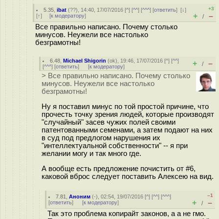
+3
5.35
,
ibat
(
??
), 14:40, 17/07/2016 [
^
] [
^^
] [
^^^
] [
ответить
]
[
↓
]
+
–
[
↑
] [
к модератору
]
/
Все правильно написано. Почему столько
минусов. Неужели все настолько
безграмотны!
6.48
,
Michael Shigorin
(
ok
), 19:46, 17/07/2016 [
^
] [
^^
]
+
–
/
[
^^^
] [
ответить
]
[
к модератору
]
> Все правильно написано. Почему столько
минусов. Неужели все настолько
безграмотны!
Ну я поставил минус по той простой причине, что
прочесть точку зрения людей, которые производят
"случайный" засев чужих полей своими
патентованными семенами, а затем подают на них
в суд под предлогом нарушения их
"интеллектуальной собственности" -- я при
желании могу и так много где.
А вообще есть предложение почистить от #6,
каковой вброс следует поставить Алексею на вид.
–1
7.81
,
Аноним
(
-
), 02:54, 19/07/2016 [
^
] [
^^
] [
^^^
]
+
–
[
ответить
]
[
к модератору
]
/
Так это проблема копирайт законов, а а не гмо.