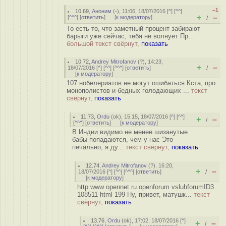
–1
10.69
,
Аноним
(
-
), 11:06, 18/07/2016 [
^
] [
^^
]
+
–
[
^^^
] [
ответить
]
[
к модератору
]
/
То есть то, что заметный процент забирают
барыги уже сейчас, тебя не волнует Пр...
большой текст свёрнут,
показать
10.72
,
Andrey Mitrofanov
(
?
), 14:23,
+
–
18/07/2016 [
^
] [
^^
] [
^^^
] [
ответить
]
/
[
к модератору
]
107 нобелериатов не могут ошибаться Кста, про
монополистов и бедных голодающих ...
текст
свёрнут,
показать
11.73
,
Ordu
(
ok
), 15:15, 18/07/2016 [
^
] [
^^
]
+
–
/
[
^^^
] [
ответить
]
[
к модератору
]
В Индии видимо не менее шизанутые
бабы попадаются, чем у нас Это
печально, я ду...
текст свёрнут,
показать
12.74
,
Andrey Mitrofanov
(
?
), 16:20,
+
–
18/07/2016 [
^
] [
^^
] [
^^^
] [
ответить
]
/
[
к модератору
]
http www opennet ru openforum vsluhforumID3
108511 html 199 Ну, привет, матушк...
текст
свёрнут,
показать
13.76
,
Ordu
(
ok
), 17:02, 18/07/2016 [
^
]
+
–
/