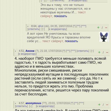
[
^^
] [
^^^
] [
ответить
]
[
к модератору
]
Это вы к тому, что не только
женщины у нас отличаются, но и
некоторые мужчины И...
текст
свёрнут,
показать
8.64
,
qKot
(
ok
), 04:35, 18/07/2016 [
^
] [
^^
] [
^^^
]
+
–
/
[
ответить
]
[
↑
] [
к модератору
]
А вот хрен Не уничтожишь ты всех
вредителей ЯО Крысы и тараканы вполне
себе ус...
текст свёрнут,
показать
4.51
,
Анони
(
?
), 21:18, 17/07/2016 [
^
] [
^^
] [
^^^
] [
ответить
]
[
↑
]
+
–
/
[
к модератору
]
4. наоборот ГМО требуется меньше поливать всякой
гадостью, т к гадость выработывает само ГМО, но
адресно и в меньших количествах.
Монополизм, риски смешивания, риски
непредсказуемой мутации в последующих поколениях
растений (если сеять их же семена) - это да. Но т к
заставлять людей заниматься полезным трудом
нельзя, то придется жрать это гмо. Проблема
перенаселения, кстати, решится через пару поколений
за счет бесплодия.
4.57
,
anonymous
(
??
), 23:01, 17/07/2016 [
^
] [
^^
] [
^^^
]
+
–
/
[
ответить
]
[
↓
] [
к модератору
]
Да это типичный vendor-lock. В одной стране ГМО уже