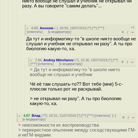
никто вообще не слушал и учебник не открывал ни
разу. А вы говорите "самим делать"...
+1
6.83
,
Аноним
(
-
), 09:59, 19/07/2016 [
^
] [
^^
] [
^^^
]
+
–
[
ответить
]
[
к модератору
]
/
Да тут и информатику-то "в школе никто вообще не
слушал и учебник не открывал ни разу". А ты про
биологию какую-то, ха.
7.84
,
Andrey Mitrofanov
(
?
), 10:36, 19/07/2016 [
^
] [
^^
]
+
–
/
[
^^^
] [
ответить
]
[
к модератору
]
> Да тут и информатику-то "в школе никто
вообще не слушал и учебник
Чё её там слушать-то?? Вот тебе (мне) 5-с-
плюсом только рот не раскрывай.
> не открывал ни разу". А ты про биологию
какую-то, ха.
4.87
,
Влад
(
??
), 02:51, 21/07/2016 [
^
] [
^^
] [
^^^
] [
ответить
]
[
↑
]
+
–
/
[
к модератору
]
> невозможности их воспроизводства
> перекрестное опыление между соседствующими ГМ-
и неГМ-видами.