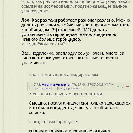
> лол, как раз таки наоборот. в любом случае, давай
ссылки на исследования, подтверждающие данное
утверждение
Лол. Как раз таки работает разнонаправлено. Можно
делать растения устойчивые как к вредителям так и
к гербицидам. Эффективней ГМО делать
устойчивыми к гербицидам, видов вредителей
намного больше гербицидов.
> недалёком, как ты?
Вас, недалеких, расплодилось уж очень много, за
кило картошки уже готовы патентные гешефты
уплачивать.
Часть нити удалена модератором
7.42
,
Аноним Аналитег
(
?
), 17:06, 17/07/2016 [
^
] [
^^
]
+
–
/
[
^^^
] [
ответить
]
[
к модератору
]
> ссылки на прувы с прецедентами
Смешно, пока эта индустрия только зарождается
и то были инциденты, я не гугл чтоб искать
ссылки.
> ага, т.е. уже прогнулся
аноним анонима от анонима не отличил.