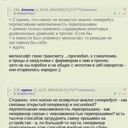
–1
2.61
,
Аноним
(
-
), 00:34, 18/07/2016 [
^
] [
^^
] [
^^^
] [
ответить
]
+
–
[
к модератору
]
/
> Странно, что никого не возмутил аналог секюребут,
перпективная невозможность перепрошивки
> (можно только поменять содержимое некоторых
дозволенных доменов) и прочее. Если бы
> в новости был упомянут мелкосовт, то реакция не
заставила бы себя
> ждать.
мелкософт свою трансмету ...пролюбил, к сожалению.
и процы и загрузчики с фирмвером к ним и прочее.
зато на хы-коробке и на общих с интелом в uefi наворотах -
они оторвались изрядно ;)
–2
2.70
,
eganru
(
?
), 11:07, 18/07/2016 [
^
] [
^^
] [
^^^
] [
ответить
]
+
–
[
к модератору
]
/
Странно, что никого не возмутил аналог секюребут
- как
связаны открытый гипервизор и secureboot?
перпективная невозможность перепрошивки
- как
гипервизор связан с невозможностью перепрошивки? есть
тысячи способов затруднить смену прошивки на
устройстве - и, по большей-то части, гипервизор
относительно этих способов вообще где-то сбоку.