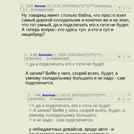
5.52
,
Анони
(
?
), 21:23, 17/07/2016 [
^
] [
^^
] [
^^^
] [
ответить
]
+
–
/
[
↑
] [
к модератору
]
Ну товарищ имеет столько бабла, что просто взял
самый дорогой холодильник и конечно же и не знал,
что тот умный, да и подключать его к сети не будет.
А теперь вопрос: кто здесь туп, а кто и туп и
нищeбрoд?
6.59
,
Аноним
(
-
), 23:54, 17/07/2016 [
^
] [
^^
] [
^^^
]
+
–
/
[
ответить
]
[
к модератору
]
> да и подключать его к сети не будет
А зачем? ВиФи у него, скорей всего, будет, а
умному холодильнику большего и не надо - сам
подключится.
–1
7.60
,
Аноним
(
-
), 00:33, 18/07/2016 [
^
] [
^^
] [
^^^
]
+
–
[
ответить
]
[
к модератору
]
/
>> да и подключать его к сети не будет
> А зачем? ВиФи у него, скорей всего, будет, а
умному холодильнику большего
> и не надо - сам подключится.
у небюджетных девайсов, вроде авто - и
спутниковое есть в средних и топовых