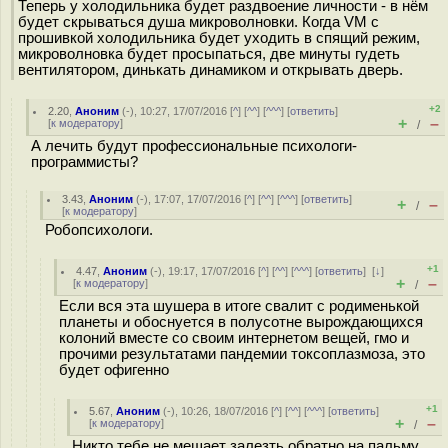
Теперь у холодильника будет раздвоение личности - в нём
будет скрываться душа микроволновки. Когда VM с
прошивкой холодильника будет уходить в спящий режим,
микроволновка будет просыпаться, две минуты гудеть
вентилятором, динькать динамиком и открывать дверь.
+2
2.20
,
Аноним
(
-
), 10:27, 17/07/2016 [
^
] [
^^
] [
^^^
] [
ответить
]
+
–
[
к модератору
]
/
А лечить будут профессиональные психологи-
программисты?
3.43
,
Аноним
(
-
), 17:07, 17/07/2016 [
^
] [
^^
] [
^^^
] [
ответить
]
+
–
/
[
к модератору
]
Робопсихологи.
+1
4.47
,
Аноним
(
-
), 19:17, 17/07/2016 [
^
] [
^^
] [
^^^
] [
ответить
]
[
↓
]
+
–
[
к модератору
]
/
Если вся эта шушера в итоге свалит с родименькой
планеты и обоснуется в полусотне вырождающихся
колоний вместе со своим интернетом вещей, гмо и
прочими результатами пандемии токсоплазмоза, это
будет офигенно
+1
5.67
,
Аноним
(
-
), 10:26, 18/07/2016 [
^
] [
^^
] [
^^^
] [
ответить
]
+
–
[
к модератору
]
/
Никто тебе не мешает залезть обратно на пальму