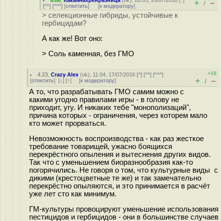
6.86
,
Какаянахренразница
(
ok
), 20:03, 20/07/2016 [
^
]
+
–
/
[
^^
] [
^^^
] [
ответить
]
[
к модератору
]
> селекционные гибриды, устойчивые к
гербицидам?
А как же! Вот оно:
> Соль каменная, без ГМО
+10
4.23
,
Crazy Alex
(
ok
), 11:04, 17/07/2016 [
^
] [
^^
] [
^^^
]
+
–
[
ответить
]
[
↓
] [
↑
] [
к модератору
]
/
А то, что разрабатывать ГМО самим можно с
какими угодно правилами игры - в голову не
приходит, угу. И никаких тебе "монополизаций",
причина которых - ограничения, через которем мало
кто может прорваться.
Невозможность воспроизводства - как раз жесткое
требование товарищей, ужасно боящихся
перекрёстного опыления и вытеснения других видов.
Так что с уменьшением биоразнообразия как-то
погорячились. Не говоря о том, что культурные виды с
дикими (крестоцветные те же) и так замечательно
перекрёстно опыляются, и это принимается в расчёт
уже лет сто как минимум.
ГМ-культуры провоцируют уменьшение использования
пестицидов и гербицидов - они в большинстве случаев