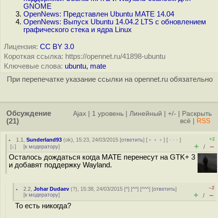
GNOME
OpenNews: Представлен Ubuntu MATE 14.04
OpenNews: Выпуск Ubuntu 14.04.2 LTS c обновлением
графического стека и ядра Linux
Лицензия:
CC BY 3.0
Короткая ссылка: https://opennet.ru/41898-ubuntu
Ключевые слова:
ubuntu
,
mate
При перепечатке указание ссылки на opennet.ru обязательно
Обсуждение
Ajax
|
1 уровень
|
Линейный
|
+/-
|
Раскрыть
(21)
всё
|
RSS
+2
1.1
,
Sunderland93
(
ok
), 15:23, 24/03/2015 [
ответить
] [
﹢﹢﹢
] [
· · ·
]
+
–
[
↓
] [
к модератору
]
/
Осталось дождаться когда MATE перенесут на GTK+ 3
и добавят поддержку Wayland.
–2
2.2
,
Johar Dudaev
(
?
), 15:38, 24/03/2015 [
^
] [
^^
] [
^^^
] [
ответить
]
+
–
[
к модератору
]
/
То есть никогда?