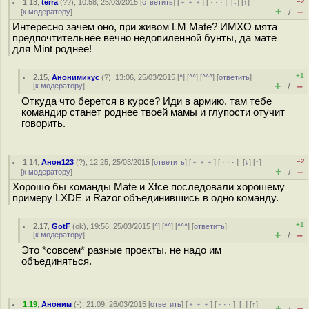
–2
1.13
,
terra
(
??
), 10:58, 25/03/2015 [
ответить
] [
﹢﹢﹢
] [
· · ·
]
[
↓
] [
↑
]
+
–
[
к модератору
]
/
Интересно зачем оно, при живом LM Mate? ИМХО мята
предпочтительнее вечно недопиленной бунты, да мате
для Mint роднее!
+1
2.15
,
Анонимикус
(
?
), 13:06, 25/03/2015 [
^
] [
^^
] [
^^^
] [
ответить
]
+
–
[
к модератору
]
/
Откуда что берется в курсе? Иди в армию, там тебе
командир станет роднее твоей мамы и глупости отучит
говорить.
–2
1.14
,
Анон123
(
?
), 12:25, 25/03/2015 [
ответить
] [
﹢﹢﹢
] [
· · ·
]
[
↓
] [
↑
]
+
–
[
к модератору
]
/
Хорошо бы команды Mate и Xfce последовали хорошему
примеру LXDE и Razor объединившись в одно команду.
+1
2.17
,
GotF
(
ok
), 19:56, 25/03/2015 [
^
] [
^^
] [
^^^
] [
ответить
]
+
–
[
к модератору
]
/
Это *совсем* разные проекты, не надо им
объединяться.
1.19
,
Аноним
(
-
), 21:09, 26/03/2015 [
ответить
] [
﹢﹢﹢
] [
· · ·
]
[
↓
] [
↑
]
+
–