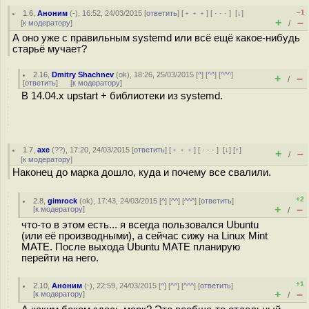
–1
1.6
,
Аноним
(
-
), 16:52, 24/03/2015 [
ответить
] [
﹢﹢﹢
] [
· · ·
]
[
↓
]
+
–
[
к модератору
]
/
А оно уже с правильным systemd или всё ещё какое-нибудь
старьё мучает?
2.16
,
Dmitry Shachnev
(
ok
), 18:26, 25/03/2015 [
^
] [
^^
] [
^^^
]
+
–
/
[
ответить
]
[
к модератору
]
В 14.04.x upstart + библиотеки из systemd.
1.7
,
axe
(
??
), 17:20, 24/03/2015 [
ответить
] [
﹢﹢﹢
] [
· · ·
]
[
↓
] [
↑
]
+
–
/
[
к модератору
]
Наконец до марка дошло, куда и почему все свалили.
+2
2.8
,
gimrock
(
ok
), 17:43, 24/03/2015 [
^
] [
^^
] [
^^^
] [
ответить
]
+
–
[
к модератору
]
/
что-то в этом есть... я всегда пользовался Ubuntu
(или её производными), а сейчас сижу на Linux Mint
MATE. После выхода Ubuntu MATE планирую
перейти на него.
+1
2.10
,
Аноним
(
-
), 22:59, 24/03/2015 [
^
] [
^^
] [
^^^
] [
ответить
]
+
–
[
к модератору
]
/