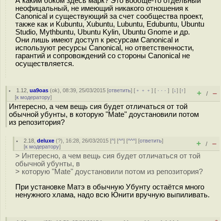
А каким боком здесь марк? Это вообще-то отдельный
неофицальный, не имеющий никакого отношения к
Canonical и существующий за счет сообщества проект,
также как и Kubuntu, Xubuntu, Lubuntu, Edubuntu, Ubuntu
Studio, Mythbuntu, Ubuntu Kylin, Ubuntu Gnome и др.
Они лишь имеют доступ к ресурсам Canonical и
используют ресурсы Canonical, но ответственности,
гарантий и сопровождений со стороны Canonical не
осуществляется.
1.12
,
ua9oas
(
ok
), 08:39, 25/03/2015 [
ответить
] [
﹢﹢﹢
] [
· · ·
]
[
↓
] [
↑
]
+
–
/
[
к модератору
]
Интересно, а чем вещь сия будет отличаться от той
обычной убунты, в которую "Mate" доустановили потом
из репозитория?
2.18
,
deluxe
(
?
), 16:28, 26/03/2015 [
^
] [
^^
] [
^^^
] [
ответить
]
+
–
/
[
к модератору
]
> Интересно, а чем вещь сия будет отличаться от той
обычной убунты, в
> которую "Mate" доустановили потом из репозитория?
При установке Матэ в обычную Убунту остаётся много
ненужного хлама, надо всю Юнити вручную выпиливать.