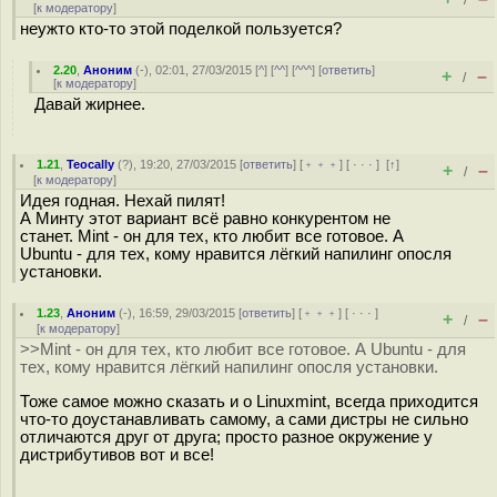
/
[
к модератору
]
неужто кто-то этой поделкой пользуется?
2.20
,
Аноним
(
-
), 02:01, 27/03/2015 [
^
] [
^^
] [
^^^
] [
ответить
]
+
–
/
[
к модератору
]
Давай жирнее.
1.21
,
Teocally
(
?
), 19:20, 27/03/2015 [
ответить
] [
﹢﹢﹢
] [
· · ·
]
[
↑
]
+
–
/
[
к модератору
]
Идея годная. Нехай пилят!
А Минту этот вариант всё равно конкурентом не
станет. Mint - он для тех, кто любит все готовое. А
Ubuntu - для тех, кому нравится лёгкий напилинг опосля
установки.
1.23
,
Аноним
(
-
), 16:59, 29/03/2015 [
ответить
] [
﹢﹢﹢
] [
· · ·
]
+
–
/
[
к модератору
]
>>Mint - он для тех, кто любит все готовое. А Ubuntu - для
тех, кому нравится лёгкий напилинг опосля установки.
Тоже самое можно сказать и о Linuxmint, всегда приходится
что-то доустанавливать самому, а сами дистры не сильно
отличаются друг от друга; просто разное окружение у
дистрибутивов вот и все!