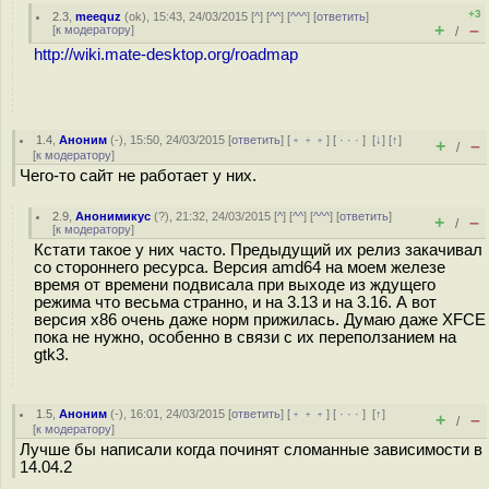
+3
2.3
,
meequz
(
ok
), 15:43, 24/03/2015 [
^
] [
^^
] [
^^^
] [
ответить
]
+
–
[
к модератору
]
/
http://wiki.mate-desktop.org/roadmap
1.4
,
Аноним
(
-
), 15:50, 24/03/2015 [
ответить
] [
﹢﹢﹢
] [
· · ·
]
[
↓
] [
↑
]
+
–
/
[
к модератору
]
Чего-то сайт не работает у них.
2.9
,
Анонимикус
(
?
), 21:32, 24/03/2015 [
^
] [
^^
] [
^^^
] [
ответить
]
+
–
/
[
к модератору
]
Кстати такое у них часто. Предыдущий их релиз закачивал
со стороннего ресурса. Версия amd64 на моем железе
время от времени подвисала при выходе из ждущего
режима что весьма странно, и на 3.13 и на 3.16. А вот
версия x86 очень даже норм прижилась. Думаю даже XFCE
пока не нужно, особенно в связи с их переползанием на
gtk3.
1.5
,
Аноним
(
-
), 16:01, 24/03/2015 [
ответить
] [
﹢﹢﹢
] [
· · ·
]
[
↑
]
+
–
/
[
к модератору
]
Лучше бы написали когда починят сломанные зависимости в
14.04.2