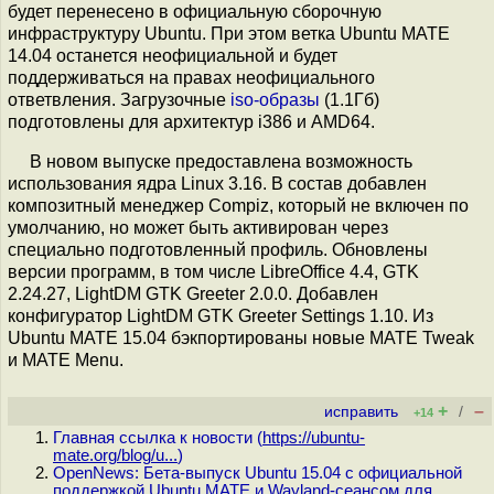
будет перенесено в официальную сборочную
инфраструктуру Ubuntu. При этом ветка Ubuntu MATE
14.04 останется неофициальной и будет
поддерживаться на правах неофициального
ответвления. Загрузочные
iso-образы
(1.1Гб)
подготовлены для архитектур i386 и AMD64.
В новом выпуске предоставлена возможность
использования ядра Linux 3.16. В состав добавлен
композитный менеджер Compiz, который не включен по
умолчанию, но может быть активирован через
специально подготовленный профиль. Обновлены
версии программ, в том числе LibreOffice 4.4, GTK
2.24.27, LightDM GTK Greeter 2.0.0. Добавлен
конфигуратор LightDM GTK Greeter Settings 1.10. Из
Ubuntu MATE 15.04 бэкпортированы новые MATE Tweak
и MATE Menu.
+
–
исправить
/
+14
Главная ссылка к новости (
https://ubuntu-
mate.org/blog/u...
)
OpenNews: Бета-выпуск Ubuntu 15.04 c официальной
поддержкой Ubuntu MATE и Wayland-сеансом для