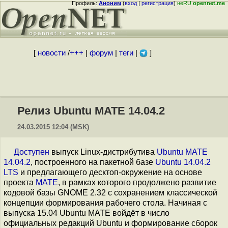
Профиль:
Аноним
(
вход
|
регистрация
)
неRU
opennet.me
[
новости
/
+++
|
форум
|
теги
|
]
Релиз Ubuntu MATE 14.04.2
24.03.2015 12:04 (MSK)
Доступен
выпуск Linux-дистрибутива
Ubuntu MATE
14.04.2
, построенного на пакетной базе
Ubuntu 14.04.2
LTS
и предлагающего десктоп-окружение на основе
проекта
MATE
, в рамках которого продолжено развитие
кодовой базы GNOME 2.32 с сохранением классической
концепции формирования рабочего стола. Начиная с
выпуска 15.04 Ubuntu MATE войдёт в число
официальных редакций Ubuntu и формирование сборок