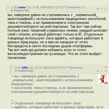
2.18
,
name
(
??
), 17:45, 09/01/2013 [
^
] [
^^
] [
^^^
] [
ответить
]
[
↑
]
+
–
/
[
к модератору
]
вы, наверное давно не сталкивались с _нормальной_
криптографией с использованием защищенных носителей,
типа е-токены, и их применением в электронном
документообороте на web-порталах. Так вот там сейчас
полный ужос творений сумрачных гениев, каждый шлепает
свой г-плагин, который работает только в IE. Отдельные
товарищи используют Java applet'ы, которые работают в
разных браузерах, но и ява не панацея от этого
беспредела в свете последних дырок платформы.
Так вот web-api должен избавить всех от этого
велосипедостроения на гусеницах. Что из этого выйдет -
посмотрим.
–3
3.19
,
iZEN
(
ok
), 19:12, 09/01/2013 [
^
] [
^^
] [
^^^
] [
ответить
]
+
–
[
к модератору
]
/
> вы, наверное давно не сталкивались с
_нормальной_ криптографией с использованием
защищенных
> носителей, типа е-токены, и их применением в
электронном документообороте на web-порталах.
...
> Отдельные товарищи используют Java
> applet'ы, которые работают в разных браузерах, но и