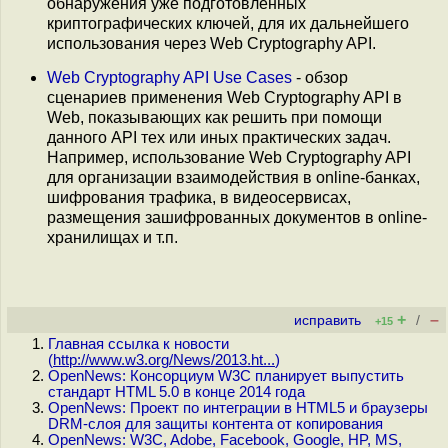
обнаружения уже подготовленных
криптографических ключей, для их дальнейшего
использования через Web Cryptography API.
Web Cryptography API Use Cases
- обзор
сценариев применения Web Cryptography API в
Web, показывающих как решить при помощи
данного API тех или иных практических задач.
Например, использование Web Cryptography API
для организации взаимодействия в online-банках,
шифрования трафика, в видеосервисах,
размещения зашифрованных документов в online-
хранилищах и т.п.
+
–
исправить
/
+15
Главная ссылка к новости
(
http://www.w3.org/News/2013.ht...
)
OpenNews: Консорциум W3C планирует выпустить
стандарт HTML 5.0 в конце 2014 года
OpenNews: Проект по интеграции в HTML5 и браузеры
DRM-слоя для защиты контента от копирования
OpenNews: W3C, Adobe, Facebook, Google, HP, MS,