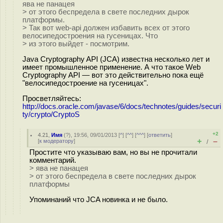
ява не панацея
> от этого беспредела в свете последних дырок
платформы.
> Так вот web-api должен избавить всех от этого
велосипедостроения на гусеницах. Что
> из этого выйдет - посмотрим.
Java Cryptography API (JCA) известна несколько лет и
имеет промышленное применение. А что такое Web
Cryptography API — вот это действительно пока ещё
"велосипедостроение на гусеницах".
Просветляйтесь:
http://docs.oracle.com/javase/6/docs/technotes/guides/securi
ty/crypto/CryptoS
+2
4.21
,
Имя
(
?
), 19:56, 09/01/2013 [
^
] [
^^
] [
^^^
] [
ответить
]
+
–
[
к модератору
]
/
Простите что указываю вам, но вы не прочитали
комментарий.
> ява не панацея
> от этого беспредела в свете последних дырок
платформы
Упоминаний что JCA новинка и не было.