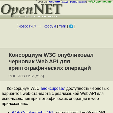
Профиль:
Аноним
(
вход
|
регистрация
)
неRU
opennet.me
[
новости
/
+++
|
форум
|
теги
|
]
Консорциум W3C опубликовал
черновик Web API для
криптографических операций
09.01.2013 11:12 (MSK)
Консорциум W3C
анонсировал
доступность черновых
вариантов web-стандарта с реализацией Web API для
использования криптографических операций в web-
приложениях:
Web Cryptography API
- определяет JavaScript API