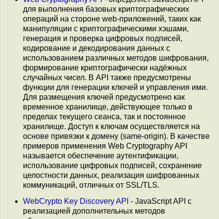
для выполнения базовых криптографических
операций на стороне web-приложений, таких как
манипуляции с криптографическими хэшами,
генерация и проверка цифровых подписей,
кодирование и декодирования данных с
использованием различных методов шифрования,
формирование криптографически надёжных
случайных чисел. В API также предусмотрены
функции для генерации ключей и управления ими.
Для размещения ключей предусмотрено как
временное хранилище, действующее только в
пределах текущего сеанса, так и постоянное
хранилище. Доступ к ключам осуществляется на
основе привязки к домену (same-origin). В качестве
примеров применения Web Cryptography API
называется обеспечение аутентификации,
использование цифровых подписей, сохранение
целостности данных, реализация шифрованных
коммуникаций, отличных от SSL/TLS.
WebCrypto Key Discovery API
- JavaScript API с
реализацией дополнительных методов