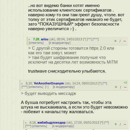
..но вот видемо банки хотят именно
использование клиентских сертификатов .
наверно кому-то они там греют душу, чтоле. вот
толку от этих сертификатов никакого не будет,
зато *ПОКАЗУШНЫЙ* эффект безопасности
наверно увеличится :-) .
7.28
,
arisu
(
ok
), 00:04, 14/01/2013 [
^
] [
^^
] [
^^^
]
+
–
/
[
ответить
]
[
к модератору
]
> С другой стороны готовится https 2.0 или
как его там зовут, может
> там будет шифрование получше что
исключит на десятки лет возможность MiTM
trustwave снисходительно улыбаются.
+2
5.10
,
YetAnotherOnanym
(
ok
), 14:24, 09/01/2013 [
^
] [
^^
]
+
–
[
^^^
] [
ответить
]
[
↑
] [
к модератору
]
/
> будет выводить мессадж
А бухша потребует настроить так, чтобы эта
штука не выскакивала, а если это будет невозможно
- побежит к начальству жаловаться.
6.16
,
жабабыдлокодер
(
ok
), 17:00, 09/01/2013 [
^
] [
^^
]
+
–
/
[
^^^
] [
ответить
]
[
к модератору
]