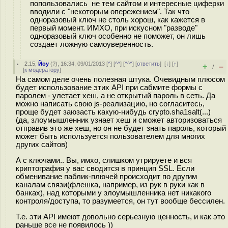
попользовались не тем сайтом и интересные циферки
вводили с "некоторым опережением". Так что
одноразовый ключ не столь хорош, как кажется в
первый момент. ИМХО, при искусном "разводе"
одноразовый ключ особенно не поможет, он лишь
создает ложную самоуверенность.
2.15
,
Йоу
(
?
), 16:34, 09/01/2013 [
^
] [
^^
] [
^^^
] [
ответить
]
[
↓
] [
↑
]
+
–
/
[
к модератору
]
На самом деле очень полезная штука. Очевидным плюсом
будет использование этих API при сабмите формы с
паролем - улетает хеш, а не открытый пароль в сеть. Да
можно написать свою js-реализацию, но согласитесь,
проще будет заюзасть какую-нибудь crypto.sha1salt(...)
(да, злоумышленник узнает хеш и сможет авторизоваться
отправив это же хеш, но он не будет знать пароль, который
может быть используется пользователем для многих
других сайтов)
А с ключами.. Вы, имхо, слишком утрируете и вся
криптография у вас сводится в принцип SSL. Если
обменивание паблик-плючей происходит по другим
каналам связи(флешка, например, из рук в руки как в
банках), над которыми у злоумышленника нет никакого
контроля/доступа, то разумеется, он тут вообще бессилен.
Т.е. эти API имеют довольно серьезную ценность, и как это
раньше все не появилось ))