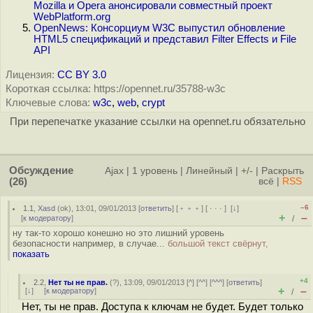
Mozilla и Opera анонсировали совместный проект
WebPlatform.org
OpenNews: Консорциум W3C выпустил обновление
HTML5 спецификаций и представил Filter Effects и File
API
Лицензия:
CC BY 3.0
Короткая ссылка: https://opennet.ru/35788-w3c
Ключевые слова:
w3c
,
web
,
crypt
При перепечатке указание ссылки на opennet.ru обязательно
Обсуждение
Ajax
|
1 уровень
|
Линейный
|
+/-
|
Раскрыть
(26)
всё
|
RSS
–6
1.1
,
Xasd
(
ok
), 13:01, 09/01/2013 [
ответить
] [
﹢﹢﹢
] [
· · ·
]
[
↓
]
+
–
[
к модератору
]
/
ну так-то хорошо конешно но это лишний уровень
безопасности например, в случае...
большой текст свёрнут,
показать
+4
2.2
,
Нет ты не прав.
(
?
), 13:09, 09/01/2013 [
^
] [
^^
] [
^^^
] [
ответить
]
+
–
[
↓
] [
к модератору
]
/
Нет, ты не прав. Доступа к ключам не будет. Будет только