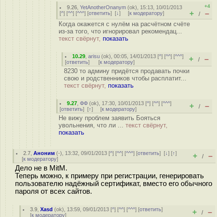
+4
9.26
,
YetAnotherOnanym
(
ok
), 15:13, 10/01/2013
+
–
[
^
] [
^^
] [
^^^
] [
ответить
]
[
↓
] [
к модератору
]
/
Когда окажется с нулём на расчётном счёте
из-за того, что игнорировал рекомендац...
текст свёрнут,
показать
10.29
,
arisu
(
ok
), 00:05, 14/01/2013 [
^
] [
^^
] [
^^^
]
+
–
/
[
ответить
]
[
к модератору
]
8230 то админу придётся продавать почки
свою и родственников чтобы расплатит...
текст свёрнут,
показать
9.27
,
ФФ
(
ok
), 17:30, 10/01/2013 [
^
] [
^^
] [
^^^
]
+
–
/
[
ответить
]
[
↑
] [
к модератору
]
Не вижу проблем заявить Бояться
увольнения, что ли ...
текст свёрнут,
показать
2.7
,
Аноним
(
-
), 13:32, 09/01/2013 [
^
] [
^^
] [
^^^
] [
ответить
]
[
↓
] [
↑
]
+
–
/
[
к модератору
]
Дело не в MitM.
Теперь можно, к примеру при регистрации, генерировать
пользователю надёжный сертификат, вместо его обычного
пароля от всех сайтов.
3.9
,
Xasd
(
ok
), 13:59, 09/01/2013 [
^
] [
^^
] [
^^^
] [
ответить
]
+
–
/
[
к модератору
]