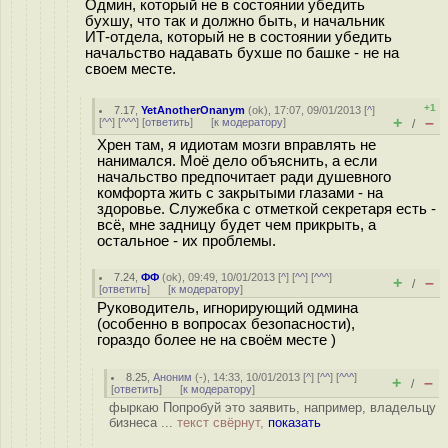
Одмин, который не в состоянии убедить
бухшу, что так и должно быть, и начальник
ИТ-отдела, который не в состоянии убедить
начальство надавать бухше по башке - не на
своем месте.
+1
7.17
,
YetAnotherOnanym
(
ok
), 17:07, 09/01/2013 [
^
]
+
–
[
^^
] [
^^^
] [
ответить
]
[
к модератору
]
/
Хрен там, я идиотам мозги вправлять не
нанимался. Моё дело объяснить, а если
начальство предпочитает ради душевного
комфорта жить с закрытыми глазами - на
здоровье. Служебка с отметкой секретаря есть -
всё, мне задницу будет чем прикрыть, а
остальное - их проблемы.
7.24
,
ФФ
(
ok
), 09:49, 10/01/2013 [
^
] [
^^
] [
^^^
]
+
–
/
[
ответить
]
[
к модератору
]
Руководитель, игнорирующий одмина
(особенно в вопросах безопасности),
гораздо более не на своём месте )
8.25
,
Аноним
(
-
), 14:33, 10/01/2013 [
^
] [
^^
] [
^^^
]
+
–
/
[
ответить
]
[
к модератору
]
фыркаю Попробуй это заявить, например, владельцу
бизнеса ...
текст свёрнут,
показать