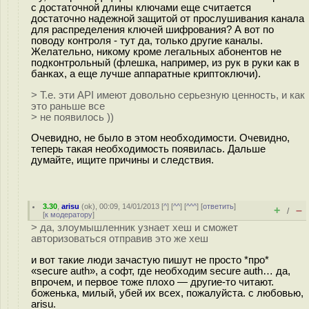
с достаточной длины ключами еще считается
достаточно надежной защитой от прослушивания канала
для распределения ключей шифрования? А вот по
поводу контроля - тут да, только другие каналы.
Желательно, никому кроме легальных абонентов не
подконтрольный (флешка, например, из рук в руки как в
банках, а еще лучше аппаратные криптоключи).
> Т.е. эти API имеют довольно серьезную ценность, и как
это раньше все
> не появилось ))
Очевидно, не было в этом необходимости. Очевидно,
теперь такая необходимость появилась. Дальше
думайте, ищите причины и следствия.
3.30
,
arisu
(
ok
), 00:09, 14/01/2013 [
^
] [
^^
] [
^^^
] [
ответить
]
+
–
/
[
к модератору
]
> да, злоумышленник узнает хеш и сможет
авторизоваться отправив это же хеш
и вот такие люди зачастую пишут не просто *про*
«secure auth», а софт, где необходим secure auth… да,
впрочем, и первое тоже плохо — другие-то читают.
боженька, милый, убей их всех, пожалуйста. с любовью,
arisu.