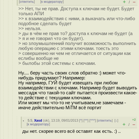
+
–
[
ответить
]
[
к модератору
]
/
>> Нет, ты не прав. Доступа к ключам не будет. Будет
только АПИ
>> к взаимодействия с ними, а выкачать или что-либо
подобное сделать будет
>> нельзя.
> ды в чём не прав то? доступа к ключам не будет (а
> я и не говорил что он будет).
> но злоумышленний получит возможность выполнить
любую операцию с этими ключами. тоесть это
> совершенно ни чем не отличается от ситуации как
еслибы вообще не
> былобы этой системы с ключами.
Ну.... беру часть своих слов обратно :) может что-
нибудь придумают? Например:
Ну например, ГУЙ будет извещать при любом
взаимодействии с ключами. Например будет выводить
мессадж что такой-то сайт пытается произвести какое-
то действие с текущими ключами.
Или может мы что-то не учитываем,не замечаем -
иначе действительно MiTM всё портит
+2
5.5
,
Xasd
(
ok
), 13:19, 09/01/2013 [
^
] [
^^
] [
^^^
] [
ответить
]
[
↓
]
+
–
[
к модератору
]
/
ды нет. скорее всего всё оставят как есть. :) ..