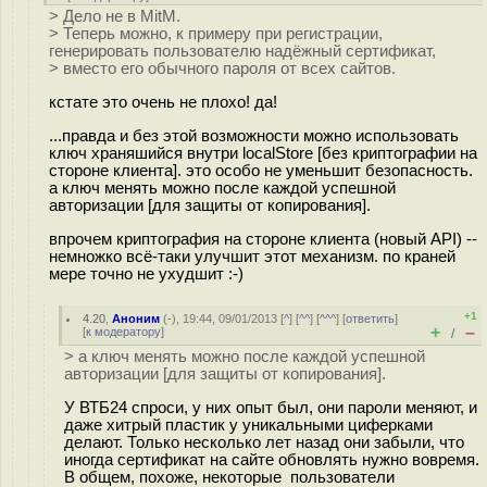
> Дело не в MitM.
> Теперь можно, к примеру при регистрации,
генерировать пользователю надёжный сертификат,
> вместо его обычного пароля от всех сайтов.
кстате это очень не плохо! да!
...правда и без этой возможности можно использовать
ключ храняшийся внутри localStore [без криптографии на
стороне клиента]. это особо не уменьшит безопасность.
а ключ менять можно после каждой успешной
авторизации [для защиты от копирования].
впрочем криптография на стороне клиента (новый API) --
немножко всё-таки улучшит этот механизм. по краней
мере точно не ухудшит :-)
+1
4.20
,
Аноним
(
-
), 19:44, 09/01/2013 [
^
] [
^^
] [
^^^
] [
ответить
]
+
–
[
к модератору
]
/
> а ключ менять можно после каждой успешной
авторизации [для защиты от копирования].
У ВТБ24 спроси, у них опыт был, они пароли меняют, и
даже хитрый пластик у уникальными циферками
делают. Только несколько лет назад они забыли, что
иногда сертификат на сайте обновлять нужно вовремя.
В общем, похоже, некоторые пользователи