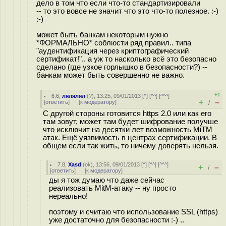
дело в том что если что-то стандартизировали
-- то это вовсе не значит что это что-то полезное. :-)
:-)
может быть банкам некоторым нужно
*ФОРМАЛЬНО* соблюсти ряд правил.. типа
"аудентификация через криптографический
сертификат!".. а уж то насколько всё это безопасно
сделано (где узкое горлышко в безопасности?) --
банкам может быть совершенно не важно.
+1
6.6
,
лялялял
(
?
), 13:25, 09/01/2013 [
^
] [
^^
] [
^^^
]
+
–
[
ответить
]
[
к модератору
]
/
С другой стороны готовится https 2.0 или как его
там зовут, может там будет шифрование получше
что исключит на десятки лет возможность MiTM
атак. Ещё уязвимость в центрах сертификации. В
общем если так жить, то ничему доверять нельзя.
7.8
,
Xasd
(
ok
), 13:56, 09/01/2013 [
^
] [
^^
] [
^^^
]
+
–
/
[
ответить
]
[
к модератору
]
ды я тож думаю что даже сейчас
реализовать MitM-атаку -- ну просто
нереально!
поэтому и считаю что использование SSL (https)
уже достаточно для безопасности :-) ..