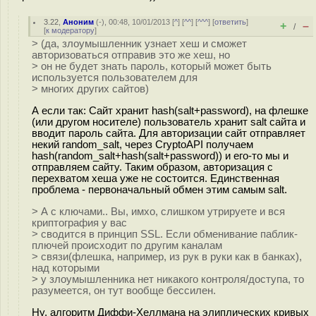
3.22
,
Аноним
(
-
), 00:48, 10/01/2013 [
^
] [
^^
] [
^^^
] [
ответить
]
+
–
/
[
к модератору
]
> (да, злоумышленник узнает хеш и сможет
авторизоваться отправив это же хеш, но
> он не будет знать пароль, который может быть
используется пользователем для
> многих других сайтов)
А если так: Сайт хранит hash(salt+password), на флешке
(или другом носителе) пользователь хранит salt сайта и
вводит пароль сайта. Для авторизации сайт отправляет
некий random_salt, через CryptoAPI получаем
hash(random_salt+hash(salt+password)) и его-то мы и
отправляем сайту. Таким образом, авторизация с
перехватом хеша уже не состоится. Единственная
проблема - первоначальный обмен этим самым salt.
> А с ключами.. Вы, имхо, слишком утрируете и вся
криптография у вас
> сводится в принцип SSL. Если обменивание паблик-
плючей происходит по другим каналам
> связи(флешка, например, из рук в руки как в банках),
над которыми
> у злоумышленника нет никакого контроля/доступа, то
разумеется, он тут вообще бессилен.
Ну, алгоритм Диффи-Хеллмана на элиплических кривых