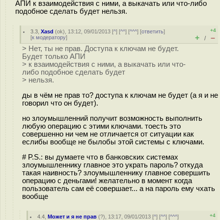
АПИ к взаимодействия с ними, а выкачать или что-либо
подобное сделать будет нельзя.
+4
3.3
,
Xasd
(
ok
), 13:12, 09/01/2013 [
^
] [
^^
] [
^^^
] [
ответить
]
+
–
[
к модератору
]
/
> Нет, ты не прав. Доступа к ключам не будет.
Будет только АПИ
> к взаимодействия с ними, а выкачать или что-
либо подобное сделать будет
> нельзя.
ды в чём не прав то? доступа к ключам не будет (а я и не
говорил что он будет).
но злоумышленний получит возможность выполнить
любую операцию с этими ключами. тоесть это
совершенно ни чем не отличается от ситуации как
еслибы вообще не былобы этой системы с ключами.
# P.S.: вы думаете что в банковских системах
злоумышленнику главное это украть пароль? откуда
такая наивность? злоумышленнику главное совершить
операцию с деньгами! желательно в момент когда
пользователь сам её совершает... а на пароль ему чхать
вообще
+4
4.4
,
Может и я не прав
(
?
), 13:17, 09/01/2013 [
^
] [
^^
] [
^^^
]