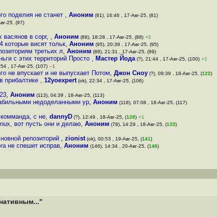
го поделия не станет
,
Аноним
(81), 16:46 , 17-Авг-25, (81)
вг-25, (97)
х васянов в copr,
,
Аноним
(88), 18:28 , 17-Авг-25, (88)
+2
4 которые висят тольк
,
Аноним
(95), 20:39 , 17-Авг-25, (95)
позиториям третьих л
,
Аноним
(88), 21:31 , 17-Авг-25, (99)
еньги с этих территорий Просто
,
Мастер Йода
(?), 21:44 , 17-Авг-25, (100)
+1
:54 , 17-Авг-25, (107)
–1
го не впускает и не выпускает Потом
,
Джон Сноу
(?), 09:39 , 18-Авг-25, (
122
)
 в прибалтике
,
12yoexpert
(ok), 22:34 , 17-Авг-25, (106)
623
,
Аноним
(113), 04:39 , 18-Авг-25, (113)
стабильными недоделанными ур
,
Аноним
(118), 07:08 , 18-Авг-25, (117)
 комманда, с не
,
dannyD
(?), 12:49 , 18-Авг-25, (
128
)
+1
nux, вот пусть они и делаю
,
Аноним
(78), 14:29 , 18-Авг-25, (
133
)
сновной репозиторий
,
zionist
(ok), 00:53 , 19-Авг-25, (
141
)
ora не спешит исправ
,
Аноним
(146), 14:34 , 20-Авг-25, (
146
)
нативным..."