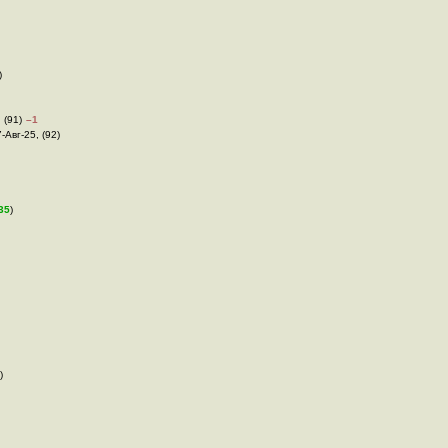
)
 (91)
–1
7-Авг-25, (92)
35
)
)