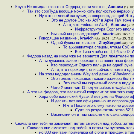
Круто Не ожидал такого от Федоры, если честно
,
Аноним
(1), 10:
Так это coprТуда вообще можно хоть полностью нерабочу
Ну это не левый загрузил, а сопровождающий Это
Это не другое Это как АУР в Арче Там тож
А то, что Fedora не AUR
,
Аноним
(-), 1
Инфраструктура Copr это впол
Бывший сопроваждающий
,
soarin
(ok), 16:26 , 
Говорящее название
,
kravich
(ok), 10:58 , 17-Авг-25, (21)
Одной буквы не хватает
,
ZloySergant
(ok), 12:
То аббревиатура спецом, чтобы CoC 
Кек Типа чтобы не ЦП было D
,
Федора назад на иксы уже не вернется Для любителей п
А ты думаешь зачем переходят на невнятные форки
Кто переходит Одного пальца на одной руке
А те, кто переходит, они сейчас с нами в од
На этом недоделанном Wayland даже с XWayland н
Это только показывает какого размера болт 
Это какой вы серьезный софт в виду 
Чего У меня win 11 под virtualbox в wayland 
А это не федора, это васянский копролит от вон того кадр
Хера себе васянский Чувак 8 лет уже на Федоре 
И десять лет как официально не сопровожда
И что После этого ему никто не дове
Судя по результатам этого 821
Васянский он в том смысле что сама федора
Сначала они тебя не замечают, потом смеются над тобой, зате
Сначала они смеются над тобой, а потом ты путаешь xor и
но 800 они таки поимелиза git clone и трендёж в т