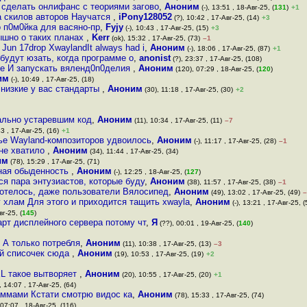
и сделать онлифанс с теориями загово
,
Аноним
(-), 13:51 , 18-Авг-25, (
131
)
+1
а скилов авторов Научатся
,
iPony128052
(?), 10:42 , 17-Авг-25, (14)
+3
то п0м0йка для вacяно-пр
,
Fyjy
(-), 10:43 , 17-Авг-25, (15)
+3
ышно о таких планах
,
Kerr
(ok), 15:32 , 17-Авг-25, (73)
–1
Jun 17drop XwaylandIt always had i
,
Аноним
(-), 18:06 , 17-Авг-25, (87)
+1
 будут юзать, когда программе о
,
anonist
(?), 23:37 , 17-Авг-25, (108)
ре И запускать вяленд0п0делия
,
Аноним
(120), 07:29 , 18-Авг-25, (
120
)
им
(-), 10:49 , 17-Авг-25, (18)
 низкие у вас стандарты
,
Аноним
(30), 11:18 , 17-Авг-25, (30)
+2
рально устаревшим код
,
Аноним
(11), 10:34 , 17-Авг-25, (11)
–7
3 , 17-Авг-25, (16)
+1
ье Wayland-композиторов удвоилось
,
Аноним
(-), 11:17 , 17-Авг-25, (28)
–1
не хватило
,
Аноним
(34), 11:44 , 17-Авг-25, (34)
им
(78), 15:29 , 17-Авг-25, (71)
чная обыденность
,
Аноним
(-), 12:25 , 18-Авг-25, (
127
)
я пара энтузиастов, которые буду
,
Аноним
(38), 11:57 , 17-Авг-25, (38)
–1
 хотелось, даже пользователи Вялосипед
,
Аноним
(49), 13:02 , 17-Авг-25, (49)
–
y хлам Для этого и приходится тащить xwayla
,
Аноним
(-), 13:21 , 17-Авг-25, (
вг-25, (
145
)
арт дисплейного сервера потому чт
,
Я
(??), 00:01 , 19-Авг-25, (
140
)
 А только потребля
,
Аноним
(11), 10:38 , 17-Авг-25, (13)
–3
ый списочек сюда
,
Аноним
(19), 10:53 , 17-Авг-25, (19)
+2
EL такое вытворяет
,
Аноним
(20), 10:55 , 17-Авг-25, (20)
+1
, 14:07 , 17-Авг-25, (64)
раммами Кстати смотрю видос ка
,
Аноним
(78), 15:33 , 17-Авг-25, (74)
 07:07 , 18-Авг-25, (116)