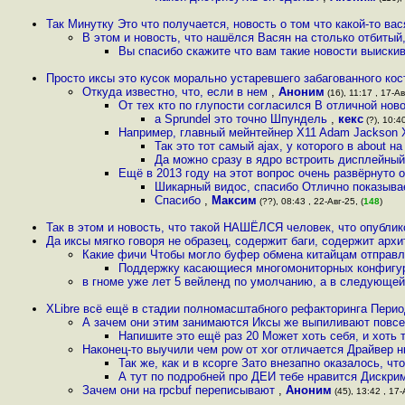
Так Минутку Это что получается, новость о том что какой-то ва
В этом и новость, что нашёлся Васян на столько отбитый
Вы спасибо скажите что вам такие новости выиски
Просто иксы это кусок морально устаревшего забагованного кос
Откуда известно, что, если в нем
,
Аноним
(16), 11:17 , 17-Ав
От тех кто по глупости согласился В отличной нов
а Sprundel это точно Шпундель
,
кекс
(?), 10:40
Например, главный мейнтейнер X11 Adam Jackson X w
Так это тот самый ajax, у которого в about на
Да можно сразу в ядро встроить дисплейный
Ещё в 2013 году на этот вопрос очень развёрнуто 
Шикарный видос, спасибо Отлично показывае
Спасибо
,
Максим
(??), 08:43 , 22-Авг-25, (
148
)
Так в этом и новость, что такой НАШЁЛСЯ человек, что опубли
Да иксы мягко говоря не образец, содержит баги, содержит арх
Какие фичи Чтобы могло буфер обмена китайцам отправля
Поддержку касающиеся многомониторных конфигур
в гноме уже лет 5 вейленд по умолчанию, а в следующе
XLibre всё ещё в стадии полномасштабного рефакторинга Пери
А зачем они этим занимаются Иксы же выпиливают повс
Напишите это ещё раз 20 Может хоть себя, и хоть 
Наконец-то выучили чем pow от xor отличается Драйвер 
Так же, как и в ксорге Зато внезапно оказалось, чт
А тут по подробней про ДЕИ тебе нравится Дискр
Зачем они на rpcbuf переписывают
,
Аноним
(45), 13:42 , 17-