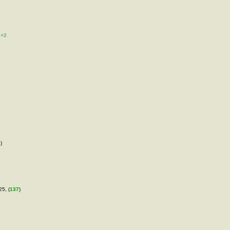
+2
3
)
25, (
137
)