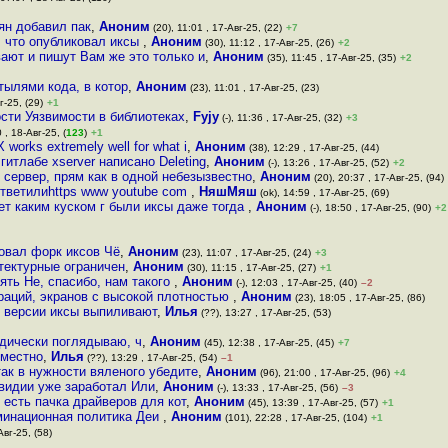
сян добавил пак
,
Аноним
(20), 11:01 , 17-Авг-25, (22)
+7
, что опубликовал иксы
,
Аноним
(30), 11:12 , 17-Авг-25, (26)
+2
вают и пишут Вам же это только и
,
Аноним
(35), 11:45 , 17-Авг-25, (35)
+2
тылями кода, в котор
,
Аноним
(23), 11:01 , 17-Авг-25, (23)
г-25, (29)
+1
ости Уязвимости в библиотеках
,
Fyjy
(-), 11:36 , 17-Авг-25, (32)
+3
 , 18-Авг-25, (
123
)
+1
orks extremely well for what i
,
Аноним
(38), 12:29 , 17-Авг-25, (44)
 гитлабе xserver написано Deleting
,
Аноним
(-), 13:26 , 17-Авг-25, (52)
+2
 сервер, прям как в одной небезызвестно
,
Аноним
(20), 20:37 , 17-Авг-25, (94)
ответилиhttps www youtube com
,
НяшМяш
(ok), 14:59 , 17-Авг-25, (69)
т каким куском г были иксы даже тогда
,
Аноним
(-), 18:50 , 17-Авг-25, (90)
+2
ковал форк иксов Чё
,
Аноним
(23), 11:07 , 17-Авг-25, (24)
+3
итектурные ограничен
,
Аноним
(30), 11:15 , 17-Авг-25, (27)
+1
ть Не, спасибо, нам такого
,
Аноним
(-), 12:03 , 17-Авг-25, (40)
–2
аций, экранов с высокой плотностью
,
Аноним
(23), 18:05 , 17-Авг-25, (86)
й версии иксы выпиливают
,
Илья
(??), 13:27 , 17-Авг-25, (53)
одически поглядываю, ч
,
Аноним
(45), 12:38 , 17-Авг-25, (45)
+7
еместно
,
Илья
(??), 13:29 , 17-Авг-25, (54)
–1
так в нужности вяленого убедите
,
Аноним
(96), 21:00 , 17-Авг-25, (96)
+4
нвидии уже заработал Или
,
Аноним
(-), 13:33 , 17-Авг-25, (56)
–3
о есть пачка драйверов для кот
,
Аноним
(45), 13:39 , 17-Авг-25, (57)
+1
иминационная политика Деи
,
Аноним
(101), 22:28 , 17-Авг-25, (104)
+1
Авг-25, (58)