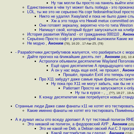
Ну так могли бы просто на панель выйти ил
Единственное в чём тут может быть победа - это прокачк
LOL, ты же это не серьезно На copr fedorainfracloud прос
Никто не удалял Xwayland и пока не было даже сл
Хм а это тогда что Некий metux committed on 
Они готовят зеркалку, вероятно что-то типа Weston
Напишут свой, который будет запускаться на хлиб
История развития Wayland - от гражданина 000110
,
Анон
Серьёзно Просто софт в репозиторий выложили Какие же
Не модно
,
Аноним
(78), 16:20 , 17-Авг-25, (78)
- Разработчики дистрибутивов жалуется, что разбираться с мо
Дайте прогноз на ближайшие десять лет
,
Аноним
(16), 10:4
Астрологи объявили десятилетие Wayland Поголов
Ещё одно десятилетие А предыдущего чего 
А он у нас ведь еще ext4, не прошел
,
Анон
Прошёл, прошёл Ext4 это теперь ску
Про X11 забудут даже самые ярые фанаты останетс
Ну пока про X11 не могут забыть, как бы не
Работает Просто не запускается х-onl
Ну ты в курсе -
,
_
(??), 18:27 , 19-А
К концу десятилетия нам потребуется новый станд
Странные люди Даже сами фанаты x11 не хотят его тестировать
Какие именно фанаты не хотят его тестировать Поимённ
А я думал иксы ото всюду дропают А тут тестовый полигон RH
Это никакой не полигон, а федоровский АУР
,
Аноним
(10)
Это не какой не Deb, а Debian овский Aur,С 3 прог
Какой дистрибутив он сделал
,
Аноним
(116),