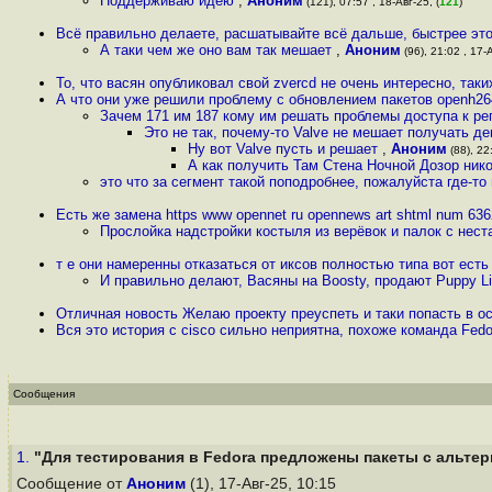
Поддерживаю идею
,
Аноним
(121), 07:57 , 18-Авг-25, (
121
)
Всё правильно делаете, расшатывайте всё дальше, быстрее это
А таки чем же оно вам так мешает
,
Аноним
(96), 21:02 , 17-А
То, что васян опубликовал свой zvercd не очень интересно, таки
А что они уже решили проблему с обновлением пакетов openh26
Зачем 171 им 187 кому им решать проблемы доступа к ре
Это не так, почему-то Valve не мешает получать д
Ну вот Valve пусть и решает
,
Аноним
(88), 22
А как получить Там Стена Ночной Дозор нико
это что за сегмент такой поподробнее, пожалуйста где-то
Есть же замена https www opennet ru opennews art shtml num 63
Прослойка надстройки костыля из верёвок и палок с не
т е они намеренны отказаться от иксов полностью типа вот есть
И правильно делают, Васяны на Boosty, продают Puppy Li
Отличная новость Желаю проекту преуспеть и таки попасть в о
Вся это история с cisco сильно неприятна, похоже команда Fed
Сообщения
1.
"Для тестирования в Fedora предложены пакеты с альтер
Сообщение от
Аноним
(1), 17-Авг-25, 10:15