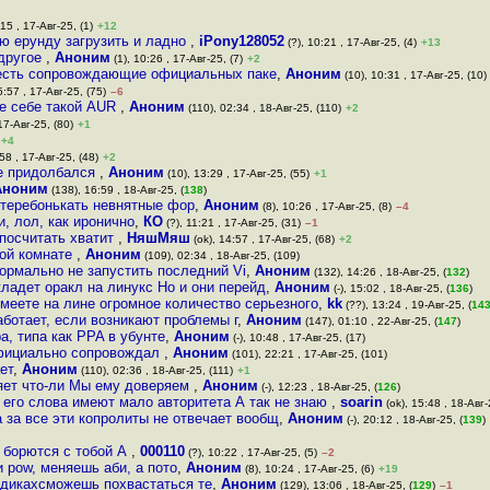
15 , 17-Авг-25, (1)
+12
ю ерунду загрузить и ладно
,
iPony128052
(?), 10:21 , 17-Авг-25, (4)
+13
 другое
,
Аноним
(1), 10:26 , 17-Авг-25, (7)
+2
е есть сопровождающие официальных паке
,
Аноним
(10), 10:31 , 17-Авг-25, (10)
5:57 , 17-Авг-25, (75)
–6
не себе такой AUR
,
Аноним
(110), 02:34 , 18-Авг-25, (110)
+2
17-Авг-25, (80)
+1
+4
58 , 17-Авг-25, (48)
+2
не придолбался
,
Аноним
(10), 13:29 , 17-Авг-25, (55)
+1
Аноним
(138), 16:59 , 18-Авг-25, (
138
)
отеребонькать невнятные фор
,
Аноним
(8), 10:26 , 17-Авг-25, (8)
–4
, лол, как иронично
,
КО
(?), 11:21 , 17-Авг-25, (31)
–1
 посчитать хватит
,
НяшМяш
(ok), 14:57 , 17-Авг-25, (68)
+2
ной комнате
,
Аноним
(109), 02:34 , 18-Авг-25, (109)
ормально не запустить последний Vi
,
Аноним
(132), 14:26 , 18-Авг-25, (
132
)
кладет оракл на линукс Но и они перейд
,
Аноним
(-), 15:02 , 18-Авг-25, (
136
)
имеете на лине огромное количество серьезного
,
kk
(??), 13:24 , 19-Авг-25, (
14
работает, если возникают проблемы г
,
Аноним
(147), 01:10 , 22-Авг-25, (
147
)
а, типа как PPA в убунте
,
Аноним
(-), 10:48 , 17-Авг-25, (17)
официально сопровождал
,
Аноним
(101), 22:21 , 17-Авг-25, (101)
ет
,
Аноним
(110), 02:36 , 18-Авг-25, (111)
+1
ряет что-ли Мы ему доверяем
,
Аноним
(-), 12:23 , 18-Авг-25, (
126
)
1 его слова имеют мало авторитета А так не знаю
,
soarin
(ok), 15:48 , 18-Авг-
 за все эти копролиты не отвечает вообщ
,
Аноним
(-), 20:12 , 18-Авг-25, (
139
)
м борются с тобой А
,
000110
(?), 10:22 , 17-Авг-25, (5)
–2
 pow, меняешь аби, а пото
,
Аноним
(8), 10:24 , 17-Авг-25, (6)
+19
редикахсможешь похвастаться те
,
Аноним
(129), 13:06 , 18-Авг-25, (
129
)
–1