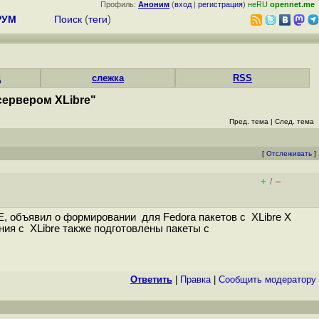
Профиль:
Аноним
(
вход
|
регистрация
)
неRU
opennet.me
РУМ
Поиск
(
теги
)
д
слежка
RSS
сервером XLibre"
Пред. тема
|
След. тема
[
Отслеживать
]
+
–
/
E, объявил о формировании для Fedora пакетов с XLibre X
ния с XLibre также подготовлены пакеты с
Ответить
|
Правка
|
Cообщить модератору