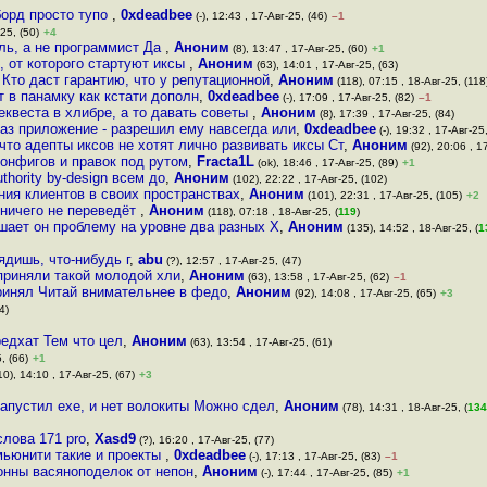
борд просто тупо
,
0xdeadbee
(-), 12:43 , 17-Авг-25, (46)
–1
25, (50)
+4
ль, а не программист Да
,
Аноним
(8), 13:47 , 17-Авг-25, (60)
+1
, от которого стартуют иксы
,
Аноним
(63), 14:01 , 17-Авг-25, (63)
Кто даст гарантию, что у репутационной
,
Аноним
(118), 07:15 , 18-Авг-25, (118
т в панамку как кстати дополн
,
0xdeadbee
(-), 17:09 , 17-Авг-25, (82)
–1
еквеста в хлибре, а то давать советы
,
Аноним
(8), 17:39 , 17-Авг-25, (84)
раз приложение - разрешил ему навсегда или
,
0xdeadbee
(-), 19:32 , 17-Авг-25,
что адепты иксов не хотят лично развивать иксы Ст
,
Аноним
(92), 20:06 , 1
конфигов и правок под рутом
,
Fracta1L
(ok), 18:46 , 17-Авг-25, (89)
+1
hority by-design всем до
,
Аноним
(102), 22:22 , 17-Авг-25, (102)
ия клиентов в своих пространствах
,
Аноним
(101), 22:31 , 17-Авг-25, (105)
+2
 ничего не переведёт
,
Аноним
(118), 07:18 , 18-Авг-25, (
119
)
шает он проблему на уровне два разных X
,
Аноним
(135), 14:52 , 18-Авг-25, (
1
ядишь, что-нибудь г
,
abu
(?), 12:57 , 17-Авг-25, (47)
 приняли такой молодой хли
,
Аноним
(63), 13:58 , 17-Авг-25, (62)
–1
ринял Читай внимательнее в федо
,
Аноним
(92), 14:08 , 17-Авг-25, (65)
+3
4)
редхат Тем что цел
,
Аноним
(63), 13:54 , 17-Авг-25, (61)
, (66)
+1
10), 14:10 , 17-Авг-25, (67)
+3
апустил exe, и нет волокиты Можно сдел
,
Аноним
(78), 14:31 , 18-Авг-25, (
134
слова 171 pro
,
Xasd9
(?), 16:20 , 17-Авг-25, (77)
мьюнити такие и проекты
,
0xdeadbee
(-), 17:13 , 17-Авг-25, (83)
–1
онны васяноподелок от непон
,
Аноним
(-), 17:44 , 17-Авг-25, (85)
+1