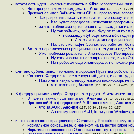
кстати есть идея - имплементировать в Xlibre безопастный клип
Имя процесса можно подделать
,
Аноним
(49), 13:07 , 17-Авг-
Прекрасная идея Займись этим Ой, ты просто пользовате
Так разрешить писать в конфиг только юзеру xuser 
Кто будет определять репутацию программы 
за что люблю экспертов опеннета - всегда напихаю
Ну так займись, займись Жду от тебя пулл-р
покомандуй tyt еще зачем вбил один 
А это лишь демонстрация того, 
Не, это уже нафиг Сейчас всё работает без 
Вот это нереализуемо принципиально в текущем виде Xaut
Уже проблема решается с Xnamespaces Изолирован
Ну изолировал ты словарь от всех, и что Он
Не пробовал ещё Xnamespace, но похоже ре
Считаю, субъективно, что новость хорошая Пусть попробуют, гл
Согласен Федора это все же крупный дистр, и если туда
Никто ни в какую федору никакой васянофорк не п
что такое aur
,
Аноним
(114), 05:29 , 18-Авг-25, (11
В федору приняли хлибре Федора - это редхат А чем известна 
Эт где ты такую чушь вычитал
,
Аноним
(92), 14:09 , 17-Авг-25
Протрезвей Это федоровский AUR всего лишь
,
Аноним
(
что за AUR
,
Аноним
(114), 05:30 , 18-Авг-25, (115)
А почему именно AUR,То ли дело Windows, з
и что за странно сокращениеcopr Community Projects почему от 
нормальное сокращение, с намеком на качество какое ко
Нормальное сокращение Оно показывает суть проекта - т