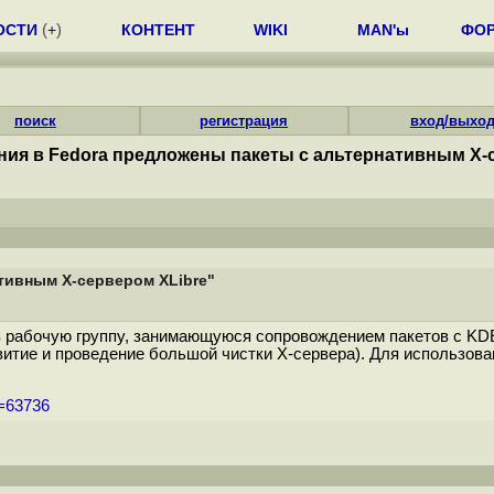
ОСТИ
(
+
)
КОНТЕНТ
WIKI
MAN'ы
ФО
поиск
регистрация
вход/выхо
ния в Fedora предложены пакеты с альтернативным X-
тивным X-сервером XLibre"
й в рабочую группу, занимающуюся сопровождением пакетов с KD
звитие и проведение большой чистки X-сервера). Для использова
m=63736