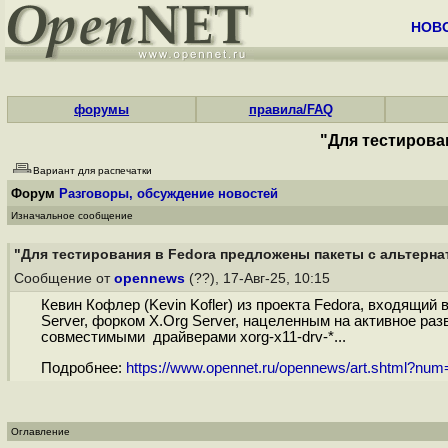
НОВ
форумы
правила/FAQ
"Для тестирова
Вариант для распечатки
Форум
Разговоры, обсуждение новостей
Изначальное сообщение
"Для тестирования в Fedora предложены пакеты с альтерна
Сообщение от
opennews
(??), 17-Авг-25, 10:15
Кевин Кофлер (Kevin Kofler) из проекта Fedora, входящи
Server, форком X.Org Server, нацеленным на активное ра
совместимыми драйверами xorg-x11-drv-*...
Подробнее:
https://www.opennet.ru/opennews/art.shtml?nu
Оглавление