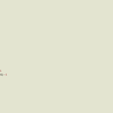
1
51)
–1