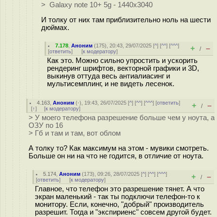
> Galaxy note 10+ 5g - 1440x3040
И толку от них там приблизительно ноль на шести
дюймах.
7.178
,
Аноним
(
175
), 20:43, 29/07/2025 [
^
] [
^^
] [
^^^
]
+
–
/
[
ответить
]
[
к модератору
]
Как это. Можно сильно упростить и ускорить
рендеринг шрифтов, векторной графики и 3D,
выкинув оттуда весь антиалиасинг и
мультисемплинг, и не видеть лесенок.
4.163
,
Аноним
(
-
), 19:43, 26/07/2025 [
^
] [
^^
] [
^^^
] [
ответить
]
+
–
/
[
↑
] [
к модератору
]
> У моего телефона разрешение больше чем у ноута, а
ОЗУ по 16
> Гб и там и там, вот облом
А толку то? Как максимум на этом - мувики смотреть.
Больше он ни на что не годится, в отличие от ноута.
5.174
,
Аноним
(
173
), 09:26, 28/07/2025 [
^
] [
^^
] [
^^^
]
+
–
/
[
ответить
]
[
к модератору
]
Главное, что телефон это разрешение тянет. А что
экран маленький - так ты подключи телефон-то к
монитору. Если, конечно, "добрый" производитель
разрешит. Тогда и "экспириенс" совсем другой будет.