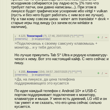
исходников собираются (ну ладно есть 1% того что
требует патчи, они давно написаны...). При этом в
линуксе будет графическое ускорение ибо virtgl + vulkan
(пусть и без него будет работать с ним все-же лучше).
Ну а там кому совсем шиза - wine+ arm translator + dxvk =
старые игры под винду (хз зачем если winlator в
наличии),
4.123
,
Технитарий
(
?
), 17:46, 25/07/2025 [
^
] [
^^
] [
^^^
]
+
–
/
[
ответить
]
[
к модератору
]
>Подключаешь к своему самсунгу клавомышь +
монитор... и у тебя десктоп.
Но лучше прикупить Tab S* Ultra и родную клавиатуру-
чехол к нему. Вот это настоящий кайф. С него сейчас и
пишу.
4.155
,
Аноним
(
154
), 04:57, 26/07/2025 [
^
] [
^^
] [
^^^
]
+
–
/
[
ответить
]
[
к модератору
]
>Да, на линуксе, да цена телефона
поддерживающего это кусается
По идее каждый телефон с Android 10+ и USB-C
портом поддерживает подключение к монитору,
клавиатуре и мыши. У меня есть древний, LG v60 и он
так умеет и не сказать, что его цена сейчас сильно
кусается.