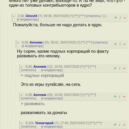
Много лет уже делают, вообще-то. А ты не знал, что Гугл -
один из топовых контрибьюторов в ядро?
3.16
,
GhostX
(
?
), 09:38, 25/07/2025 [
^
] [
^^
] [
^^^
] [
ответить
]
[
↓
]
+
–
/
[
к модератору
]
Пожалуйста, больше не надо делать в ядро.
4.18
,
Аноним
(
10
), 09:41, 25/07/2025 [
^
] [
^^
] [
^^^
] [
ответить
]
+
–
/
[
к модератору
]
Ну сорян, кроме подлых корпораций по факту
развивать его некому.
5.26
,
Аноним
(
12
), 10:05, 25/07/2025 [
^
] [
^^
] [
^^^
]
+
–
/
[
ответить
]
[
к модератору
]
> подлых корпораций
Это из игры syndicate, на сега.
5.29
,
Аноним
(
29
), 10:08, 25/07/2025 [
^
] [
^^
] [
^^^
]
+
–
/
[
ответить
]
[
к модератору
]
> развивать
разваливать за донаты
5.124
,
Технитарий
(
?
), 17:49, 25/07/2025 [
^
] [
^^
] [
^^^
]
+
–
/
[
ответить
]
[
к модератору
]