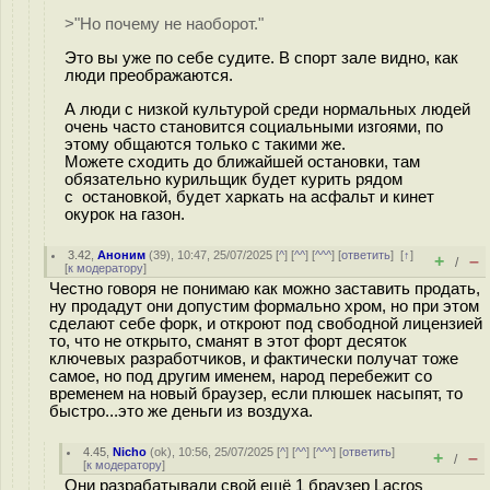
>"Но почему не наоборот."
Это вы уже по себе судите. В спорт зале видно, как
люди преображаются.
А люди с низкой культурой среди нормальных людей
очень часто становится социальными изгоями, по
этому общаются только с такими же.
Можете сходить до ближайшей остановки, там
обязательно курильщик будет курить рядом
с остановкой, будет харкать на асфальт и кинет
окурок на газон.
3.42
,
Аноним
(
39
), 10:47, 25/07/2025 [
^
] [
^^
] [
^^^
] [
ответить
]
[
↑
]
+
–
/
[
к модератору
]
Честно говоря не понимаю как можно заставить продать,
ну продадут они допустим формально хром, но при этом
сделают себе форк, и откроют под свободной лицензией
то, что не открыто, сманят в этот форт десяток
ключевых разработчиков, и фактически получат тоже
самое, но под другим именем, народ перебежит со
временем на новый браузер, если плюшек насыпят, то
быстро...это же деньги из воздуха.
4.45
,
Nicho
(
ok
), 10:56, 25/07/2025 [
^
] [
^^
] [
^^^
] [
ответить
]
+
–
/
[
к модератору
]
Они разрабатывали свой ещё 1 браузер Lacros