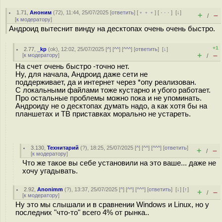
1.71
,
Аноним
(
72
), 11:44, 25/07/2025 [
ответить
] [
﹢﹢﹢
] [
· · ·
]
[
↓
]
+
–
/
[
к модератору
]
Андроид вытеснит винду на десктопах очень очень быстро.
+1
2.77
,
_kp
(
ok
), 12:02, 25/07/2025 [
^
] [
^^
] [
^^^
] [
ответить
]
[
↓
]
+
–
[
к модератору
]
/
На счет очень быстро -точно нет.
Ну, для начала, Андроид даже сети не
поддерживает, да и интернет через *опу реализован.
С локальными файлами тоже кустарно и убого работает.
Про остальные проблемы можно пока и не упоминать.
Андроиду не о десктопах думать надо, а как хотя бы на
планшетах и ТВ приставках морально не устареть.
3.130
,
Технитарий
(
?
), 18:25, 25/07/2025 [
^
] [
^^
] [
^^^
] [
ответить
]
+
–
/
[
к модератору
]
Что же такое вы себе установили на это ваше... даже не
хочу угадывать.
2.92
,
Anonimm
(
?
), 13:37, 25/07/2025 [
^
] [
^^
] [
^^^
] [
ответить
]
[
↓
] [
↑
]
+
–
/
[
к модератору
]
Ну это мы слышали и в сравнении Windows и Linux, но у
последних "что-то" всего 4% от рынка..