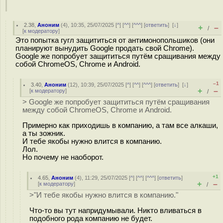
2.38
,
Аноним
(
4
), 10:35, 25/07/2025 [
^
] [
^^
] [
^^^
] [
ответить
]
[
↓
]
+
–
/
[
к модератору
]
Это попытка гугл защититься от антимонопольшиков (они
планируют вынудить Google продать свой Chrome).
Google же попробует защититься путём сращивания между
собой ChromeOS, Chrome и Android.
–1
3.40
,
Аноним
(
12
), 10:39, 25/07/2025 [
^
] [
^^
] [
^^^
] [
ответить
]
[
↓
]
+
–
[
к модератору
]
/
> Google же попробует защититься путём сращивания
между собой ChromeOS, Chrome и Android.
Примерно как приходишь в компанию, а там все алкаши,
а ты зожник.
И тебе якобы нужно влится в компанию.
Лол.
Но почему не наоборот.
+1
4.65
,
Аноним
(
4
), 11:29, 25/07/2025 [
^
] [
^^
] [
^^^
] [
ответить
]
+
–
[
к модератору
]
/
>"И тебе якобы нужно влится в компанию."
Что-то вы тут напридумывали. Никто вливаться в
подобного рода компанию не будет.