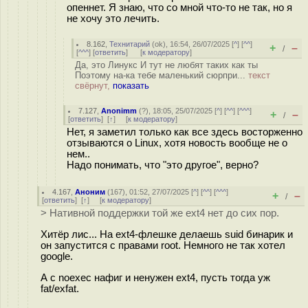
опеннет. Я знаю, что со мной что-то не так, но я
не хочу это лечить.
8.162
,
Технитарий
(
ok
), 16:54, 26/07/2025 [
^
] [
^^
]
+
–
/
[
^^^
] [
ответить
]
[
к модератору
]
Да, это Линукс И тут не любят таких как ты
Поэтому на-ка тебе маленький сюрпри...
текст
свёрнут,
показать
7.127
,
Anonimm
(
?
), 18:05, 25/07/2025 [
^
] [
^^
] [
^^^
]
+
–
/
[
ответить
]
[
↑
] [
к модератору
]
Нет, я заметил только как все здесь восторженно
отзываются о Linux, хотя новость вообще не о
нем..
Надо понимать, что "это другое", верно?
4.167
,
Аноним
(
167
), 01:52, 27/07/2025 [
^
] [
^^
] [
^^^
]
+
–
/
[
ответить
]
[
↑
] [
к модератору
]
> Нативной поддержки той же ext4 нет до сих пор.
Хитёр лис... На ext4-флешке делаешь suid бинарик и
он запустится с правами root. Немного не так хотел
google.
А с noexec нафиг и ненужен ext4, пусть тогда уж
fat/exfat.