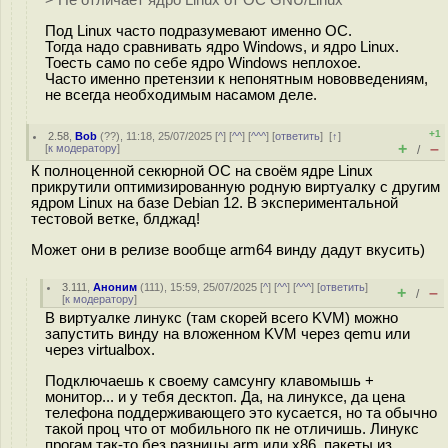
> Не отличает ядро Linux от ОС GNU/Linux
Под Linux часто подразумевают именно ОС.
Тогда надо сравнивать ядро Windows, и ядро Linux.
Тоесть само по себе ядро Windows неплохое.
Часто именно претензии к непонятным нововведениям,
не всегда необходимым насамом деле.
+1
2.58
,
Bob
(
??
), 11:18, 25/07/2025 [
^
] [
^^
] [
^^^
] [
ответить
]
[
↑
]
+
–
[
к модератору
]
/
К полноценной секюрной ОС на своём ядре Linux
прикрутили оптимизированную родную виртуалку с другим
ядром Linux на базе Debian 12. В экспериментальной
тестовой ветке, блджад!
Может они в релизе вообще arm64 винду дадут вкусить)
3.111
,
Аноним
(
111
), 15:59, 25/07/2025 [
^
] [
^^
] [
^^^
] [
ответить
]
+
–
/
[
к модератору
]
В виртуалке линукс (там скорей всего KVM) можно
запустить винду на вложенном KVM через qemu или
через virtualbox.
Подключаешь к своему самсунгу клавомышь +
монитор... и у тебя десктоп. Да, на линуксе, да цена
телефона поддерживающего это кусается, но та обычно
такой проц что от мобильного пк не отличишь. Линукс
прогам так-то без разницы arm или x86, пакеты из