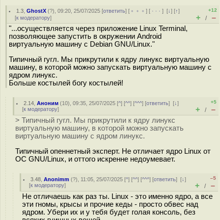
+12
1.3
,
GhostX
(
?
), 09:20, 25/07/2025 [
ответить
] [
﹢﹢﹢
] [
· · ·
]
[
↓
] [
↑
]
+
–
[
к модератору
]
/
"...осуществляется через приложение Linux Terminal,
позволяющее запустить в окружении Android
виртуальную машину с Debian GNU/Linux."
Типичный гугл. Мы прикрутили к ядру линукс виртуальную
машину, в которой можно запускать виртуальную машину с
ядром линукс.
Больше костылей богу костылей!
+5
2.14
,
Аноним
(
10
), 09:35, 25/07/2025 [
^
] [
^^
] [
^^^
] [
ответить
]
[
↓
]
+
–
[
к модератору
]
/
> Типичный гугл. Мы прикрутили к ядру линукс
виртуальную машину, в которой можно запускать
виртуальную машину с ядром линукс.
Типичный опеннетный эксперт. Не отличает ядро Linux от
ОС GNU/Linux, и оттого искренне недоумевает.
–5
3.48
,
Anonimm
(
?
), 11:05, 25/07/2025 [
^
] [
^^
] [
^^^
] [
ответить
]
[
↓
]
+
–
[
к модератору
]
/
Не отличаешь как раз ты. Linux - это именно ядро, а все
эти гномы, крысы и прочие кеды - просто обвес над
ядром. Убери их и у тебя будет голая консоль, без