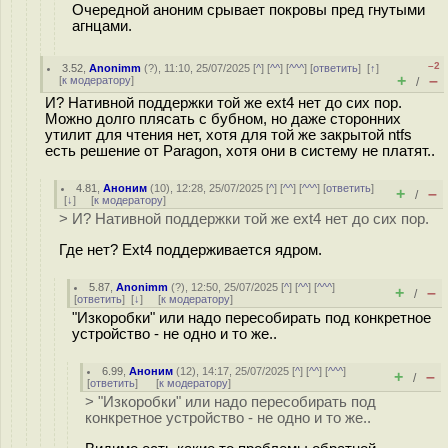
Очередной аноним срывает покровы пред гнутыми
агнцами.
–2
3.52
,
Anonimm
(
?
), 11:10, 25/07/2025 [
^
] [
^^
] [
^^^
] [
ответить
]
[
↑
]
+
–
[
к модератору
]
/
И? Нативной поддержки той же ext4 нет до сих пор.
Можно долго плясать с бубном, но даже сторонних
утилит для чтения нет, хотя для той же закрытой ntfs
есть решение от Paragon, хотя они в систему не платят..
4.81
,
Аноним
(
10
), 12:28, 25/07/2025 [
^
] [
^^
] [
^^^
] [
ответить
]
+
–
/
[
↓
] [
к модератору
]
> И? Нативной поддержки той же ext4 нет до сих пор.
Где нет? Ext4 поддерживается ядром.
5.87
,
Anonimm
(
?
), 12:50, 25/07/2025 [
^
] [
^^
] [
^^^
]
+
–
/
[
ответить
]
[
↓
] [
к модератору
]
"Изкоробки" или надо пересобирать под конкретное
устройство - не одно и то же..
6.99
,
Аноним
(
12
), 14:17, 25/07/2025 [
^
] [
^^
] [
^^^
]
+
–
/
[
ответить
]
[
к модератору
]
> "Изкоробки" или надо пересобирать под
конкретное устройство - не одно и то же..