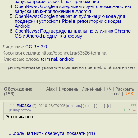
запуска графических Linux-приложений
OpenNews: Google экспериментирует с возможностью
запуска Linux-приложений в Android
OpenNews: Google прекратил публикацию кода для
поддержки устройств Pixel в репозитории с кодом
Android
OpenNews: Подтверждены планы по слиянию Chrome
OS и Android в одну платформу
Лицензия:
CC BY 3.0
Короткая ссылка: https://opennet.ru/63626-terminal
Ключевые слова:
terminal
,
android
При перепечатке указание ссылки на opennet.ru обязательно
Обсуждение
Ajax
|
1 уровень
|
Линейный
|
+/-
|
Раскрыть
(153)
всё
|
RSS
+11
1.1
,
МИСАКА
(
?
), 09:10, 25/07/2025 [
ответить
] [
﹢﹢﹢
] [
· · ·
]
[
↓
]
+
–
[
к модератору
]
/
Это шикарно
....большая нить свёрнута, показать (44)