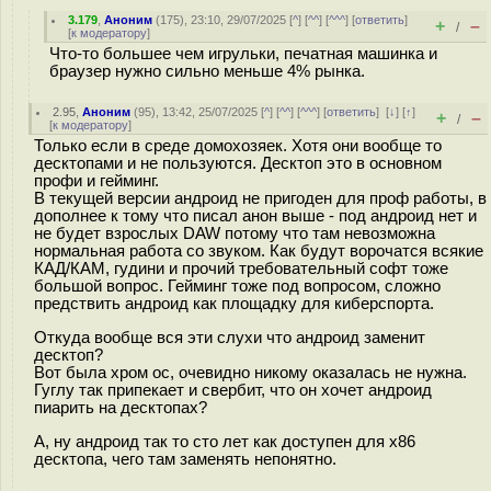
3.179
,
Аноним
(
175
), 23:10, 29/07/2025 [
^
] [
^^
] [
^^^
] [
ответить
]
+
–
/
[
к модератору
]
Что-то большее чем игрульки, печатная машинка и
браузер нужно сильно меньше 4% рынка.
2.95
,
Аноним
(
95
), 13:42, 25/07/2025 [
^
] [
^^
] [
^^^
] [
ответить
]
[
↓
] [
↑
]
+
–
/
[
к модератору
]
Только если в среде домохозяек. Хотя они вообще то
десктопами и не пользуются. Десктоп это в основном
профи и гейминг.
В текущей версии андроид не пригоден для проф работы, в
дополнее к тому что писал анон выше - под андроид нет и
не будет взрослых DAW потому что там невозможна
нормальная работа со звуком. Как будут ворочатся всякие
КАД/КАМ, гудини и прочий требовательный софт тоже
большой вопрос. Гейминг тоже под вопросом, сложно
предствить андроид как площадку для киберспорта.
Откуда вообще вся эти слухи что андроид заменит
десктоп?
Вот была хром ос, очевидно никому оказалась не нужна.
Гуглу так припекает и свербит, что он хочет андроид
пиарить на десктопах?
А, ну андроид так то сто лет как доступен для х86
десктопа, чего там заменять непонятно.