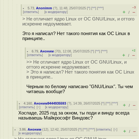
–3
5.73
,
Anonimm
(
?
), 11:48, 25/07/2025 [
^
] [
^^
] [
^^^
]
+
–
[
ответить
]
[
к модератору
]
/
> Не отличает ядро Linux от ОС GNU/Linux, и оттого
искренне недоумевает.
Это я написал? Нет такого понятия как ОС Linux в
принципе..
+2
6.79
,
Аноним
(
70
), 12:08, 25/07/2025 [
^
] [
^^
] [
^^^
]
+
–
[
ответить
]
[
к модератору
]
/
>> Не отличает ядро Linux от ОС GNU/Linux, и
оттого искренне недоумевает.
> Это я написал? Нет такого понятия как ОС Linux
в принципе..
Черным по белому написано "GNU/Linux". Ты чем
читаешь вообще?
4.160
,
Аноним9444935593
(
?
), 14:39, 26/07/2025 [
^
] [
^^
] [
^^^
]
+
–
/
[
ответить
]
[
↑
] [
к модератору
]
Хоспаде, 2025 год за окном, ты поди и винду всегда
называешь Майкрософт Виндовс?
3.86
,
Аноним
(
12
), 12:42, 25/07/2025 [
^
] [
^^
] [
^^^
] [
ответить
]
[
↑
]
+
–
/
[
к модератору
]