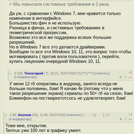
> Мы повысили системные требования в 2 раза.
Да уж, с сравнении с Windows 7, мне нравится только
изменение в интерфейсе.
Большинство фич я не использую.
Разница в фичах, и системных требованиях в
геометрической прогрессии.
Возможно это все же поддержка всяких больших
разрешений,
Но в Windows 7 все это делается драйверами.
Вообщем то все эти Windows 10, 11, это вопрос того чтобы
мотивировать ( против воли пользователя ), перейти,
купить лицензию очередной Windows 10, 11.
–1
2.129
,
Технитарий
(
?
), 18:21, 25/07/2025 [
^
] [
^^
] [
^^^
] [
ответить
]
+
–
[
к модератору
]
/
У меня 12 гб оперативы в андроид, занято всегда не
больше половины, бам! Я качаю 4к (потому что у меня
такое разрешение экрана) сериалы по 50+ гб на сезон, бам!
Бомжефон на постмаркетотсось не удовлетворяет, бам!
+1
1.50
,
Аноним
(
50
), 11:08, 25/07/2025 [
ответить
] [
﹢﹢﹢
] [
· · ·
]
[
↑
]
+
–
[
к модератору
]
/
Тоже мне, открытие.
Termux уже 100 лет в графику умеет.