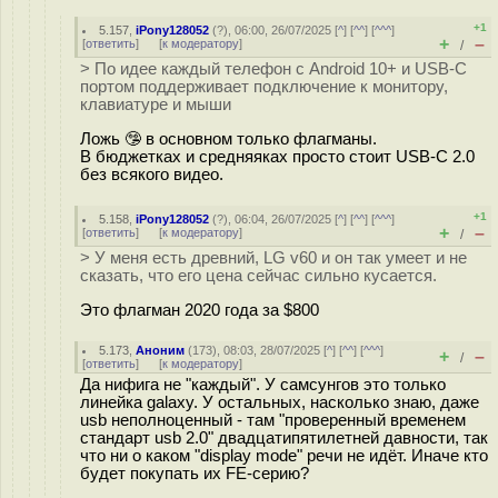
+1
5.157
,
iPony128052
(
?
), 06:00, 26/07/2025 [
^
] [
^^
] [
^^^
]
+
–
[
ответить
]
[
к модератору
]
/
> По идее каждый телефон с Android 10+ и USB-C
портом поддерживает подключение к монитору,
клавиатуре и мыши
Ложь 🤥 в основном только флагманы.
В бюджетках и средняяках просто стоит USB-C 2.0
без всякого видео.
+1
5.158
,
iPony128052
(
?
), 06:04, 26/07/2025 [
^
] [
^^
] [
^^^
]
+
–
[
ответить
]
[
к модератору
]
/
> У меня есть древний, LG v60 и он так умеет и не
сказать, что его цена сейчас сильно кусается.
Это флагман 2020 года за $800
5.173
,
Аноним
(
173
), 08:03, 28/07/2025 [
^
] [
^^
] [
^^^
]
+
–
/
[
ответить
]
[
к модератору
]
Да нифига не "каждый". У самсунгов это только
линейка galaxy. У остальных, насколько знаю, даже
usb неполноценный - там "проверенный временем
стандарт usb 2.0" двадцатипятилетней давности, так
что ни о каком "display mode" речи не идёт. Иначе кто
будет покупать их FE-серию?