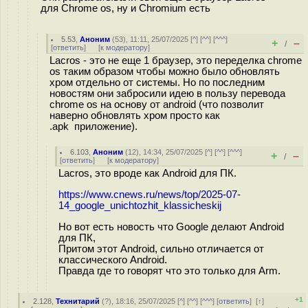
для Chrome os, ну и Chromium есть
5.53
,
Аноним
(
53
), 11:11, 25/07/2025 [
^
] [
^^
] [
^^^
]
+
–
/
[
ответить
]
[
к модератору
]
Lacros - это не еще 1 браузер, это переделка chrome
os таким образом чтобы можно было обновлять
хром отдельно от системы. Но по последним
новостям они забросили идею в пользу перевода
chrome os на основу от android (что позволит
наверно обновлять хром просто как
.apk приложение).
6.103
,
Аноним
(
12
), 14:34, 25/07/2025 [
^
] [
^^
] [
^^^
]
+
–
/
[
ответить
]
[
к модератору
]
Lacros, это вроде как Android для ПК.
https://www.cnews.ru/news/top/2025-07-
14_google_unichtozhit_klassicheskij
Но вот есть новость что Google делают Android
для ПК,
Притом этот Android, сильно отличается от
классического Android.
Правда где то говорят что это только для Arm.
+1
2.128
,
Технитарий
(
?
), 18:16, 25/07/2025 [
^
] [
^^
] [
^^^
] [
ответить
]
[
↑
]