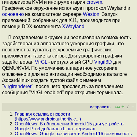
гипервизора KVM и инструментария
crosvm
.
Графическое окружение использует протокол Wayland и
основано
на композитном сервере
Weston
. Запуск
приложений, собранных для X11, производится при
помощи DDX-компонента
XWayland
.
В создаваемом окружении реализована возможность
задействования аппаратного ускорения графики, что
позволяет запускать ресурсоёмкие графические
приложения, такие как игры. Для ускорения графики
задействован
VirGL
- виртуальный GPU
Virgil3D
для
QEMU/KVM. По умолчанию аппаратное ускорение
отключено и для его активации необходимо в каталоге
/sdcard/linux создать пустой файл с именем
"
virglrenderer
", после чего проследить за появлением
сообщения "VirGL enabled" при открытии терминала.
+
–
исправить
/
+44
Главная ссылка к новости
(
https://www.androidauthority.c...
)
OpenNews: В обновлении Android 15 для устройств
Google Pixel добавлен Linux-терминал
OpenNews: Google развивает в Android 16 возможность