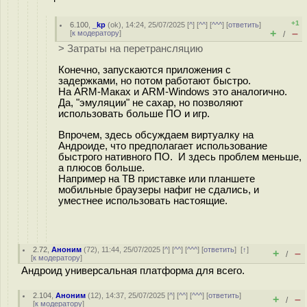
+1
6.100
,
_kp
(
ok
), 14:24, 25/07/2025 [
^
] [
^^
] [
^^^
] [
ответить
]
+
–
[
к модератору
]
/
> Затраты на перетрансляцию
Конечно, запускаются приложения с
задержками, но потом работают быстро.
На ARM-Маках и ARM-Windows это аналогично.
Да, "эмуляции" не сахар, но позволяют
использовать больше ПО и игр.
Впрочем, здесь обсуждаем виртуалку на
Андроиде, что предполагает использование
быстрого нативного ПО. И здесь проблем меньше,
а плюсов больше.
Например на ТВ приставке или планшете
мобильные браузеры нафиг не сдались, и
уместнее использовать настоящие.
2.72
,
Аноним
(
72
), 11:44, 25/07/2025 [
^
] [
^^
] [
^^^
] [
ответить
]
[
↑
]
+
–
/
[
к модератору
]
Андроид универсальная платформа для всего.
2.104
,
Аноним
(
12
), 14:37, 25/07/2025 [
^
] [
^^
] [
^^^
] [
ответить
]
+
–
/
[
к модератору
]