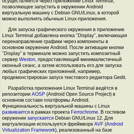
осуществляется через приложение Linux Terminal,
позволяющее запустить в окружении Android
виртуальную машину с Debian GNU/Linux, в которой
можно выполнять обычные Linux-приложения.
Для запуска графического окружения в приложение
Linux Terminal добавлена кнопка "Display", включающая
перенаправление графики через компоненты в
основном окружении Android. После активации кнопки
"Display" в терминале можно запустить композитный
сервер
Weston
, предоставляющий минималистичный
оконный сеанс, а затем использовать его для запуска
любых графических приложений, например,
продемонстрирован запуск текстового редактора Gedit.
Разработка приложения Linux Terminal ведётся в
репозитории
AOSP
(Android Open Source Project) в
основном составе платформы Android.
Функциональность виртуальной машины c Linux
развивается
в рамках проекта
Ferrochrome
. В гостевом
окружении
запускается
Debian GNU/Linux 12. Для
виртуализации используется фреймворк
AVF
(
Android
Virtualization Framework
), реализованный на базе