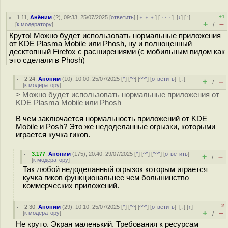
+1
1.11
,
Анёним
(
?
), 09:33, 25/07/2025 [
ответить
] [
﹢﹢﹢
] [
· · ·
]
[
↓
] [
↑
]
+
–
[
к модератору
]
/
Круто! Можно будет использовать нормальные приложения
от KDE Plasma Mobile или Phosh, ну и полноценный
десктопный Firefox с расширениями (с мобильным видом как
это сделали в Phosh)
2.24
,
Аноним
(
10
), 10:00, 25/07/2025 [
^
] [
^^
] [
^^^
] [
ответить
]
[
↓
]
+
–
/
[
к модератору
]
> Можно будет использовать нормальные приложения от
KDE Plasma Mobile или Phosh
В чем заключается нормальность приложений от KDE
Mobile и Posh? Это же недоделанные огрызки, которыми
играется кучка гиков.
3.177
,
Аноним
(
175
), 20:40, 29/07/2025 [
^
] [
^^
] [
^^^
] [
ответить
]
+
–
/
[
к модератору
]
Так любой недоделанный огрызок которым играется
кучка гиков функциональнее чем большинство
коммерческих приложений.
–2
2.30
,
Аноним
(
29
), 10:10, 25/07/2025 [
^
] [
^^
] [
^^^
] [
ответить
]
[
↓
] [
↑
]
+
–
[
к модератору
]
/
Не круто. Экран маленький. Требования к ресурсам