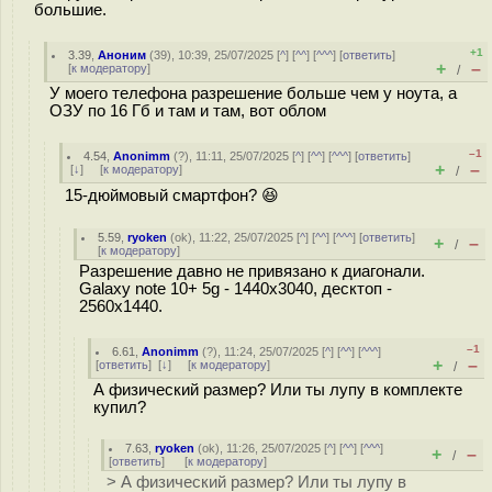
большие.
+1
3.39
,
Аноним
(
39
), 10:39, 25/07/2025 [
^
] [
^^
] [
^^^
] [
ответить
]
+
–
[
к модератору
]
/
У моего телефона разрешение больше чем у ноута, а
ОЗУ по 16 Гб и там и там, вот облом
–1
4.54
,
Anonimm
(
?
), 11:11, 25/07/2025 [
^
] [
^^
] [
^^^
] [
ответить
]
+
–
[
↓
] [
к модератору
]
/
15-дюймовый смартфон? 😆
5.59
,
ryoken
(
ok
), 11:22, 25/07/2025 [
^
] [
^^
] [
^^^
] [
ответить
]
+
–
/
[
к модератору
]
Разрешение давно не привязано к диагонали.
Galaxy note 10+ 5g - 1440x3040, десктоп -
2560x1440.
–1
6.61
,
Anonimm
(
?
), 11:24, 25/07/2025 [
^
] [
^^
] [
^^^
]
+
–
[
ответить
]
[
↓
] [
к модератору
]
/
А физический размер? Или ты лупу в комплекте
купил?
7.63
,
ryoken
(
ok
), 11:26, 25/07/2025 [
^
] [
^^
] [
^^^
]
+
–
/
[
ответить
]
[
к модератору
]
> А физический размер? Или ты лупу в