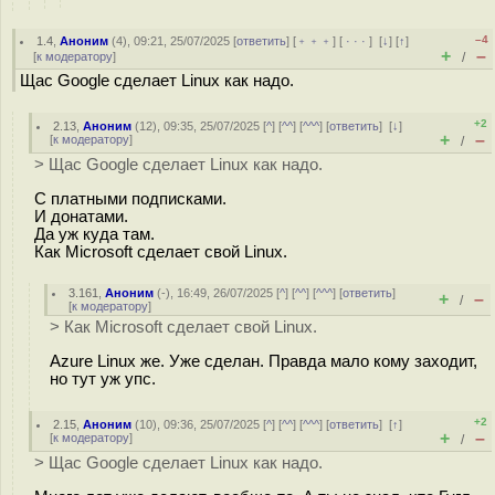
–4
1.4
,
Аноним
(
4
), 09:21, 25/07/2025 [
ответить
] [
﹢﹢﹢
] [
· · ·
]
[
↓
] [
↑
]
+
–
[
к модератору
]
/
Щас Google сделает Linux как надо.
+2
2.13
,
Аноним
(
12
), 09:35, 25/07/2025 [
^
] [
^^
] [
^^^
] [
ответить
]
[
↓
]
+
–
[
к модератору
]
/
> Щас Google сделает Linux как надо.
С платными подписками.
И донатами.
Да уж куда там.
Как Microsoft сделает свой Linux.
3.161
,
Аноним
(
-
), 16:49, 26/07/2025 [
^
] [
^^
] [
^^^
] [
ответить
]
+
–
/
[
к модератору
]
> Как Microsoft сделает свой Linux.
Azure Linux же. Уже сделан. Правда мало кому заходит,
но тут уж упс.
+2
2.15
,
Аноним
(
10
), 09:36, 25/07/2025 [
^
] [
^^
] [
^^^
] [
ответить
]
[
↑
]
+
–
[
к модератору
]
/
> Щас Google сделает Linux как надо.