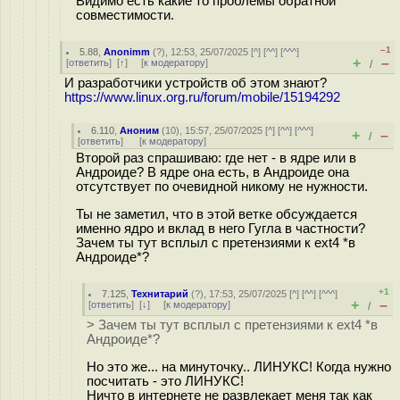
Видимо есть какие то проблемы обратной
совместимости.
–1
5.88
,
Anonimm
(
?
), 12:53, 25/07/2025 [
^
] [
^^
] [
^^^
]
+
–
[
ответить
]
[
↑
] [
к модератору
]
/
И разработчики устройств об этом знают?
https://www.linux.org.ru/forum/mobile/15194292
6.110
,
Аноним
(
10
), 15:57, 25/07/2025 [
^
] [
^^
] [
^^^
]
+
–
/
[
ответить
]
[
к модератору
]
Второй раз спрашиваю: где нет - в ядре или в
Андроиде? В ядре она есть, в Андроиде она
отсутствует по очевидной никому не нужности.
Ты не заметил, что в этой ветке обсуждается
именно ядро и вклад в него Гугла в частности?
Зачем ты тут всплыл с претензиями к ext4 *в
Андроиде*?
+1
7.125
,
Технитарий
(
?
), 17:53, 25/07/2025 [
^
] [
^^
] [
^^^
]
+
–
[
ответить
]
[
↓
] [
к модератору
]
/
> Зачем ты тут всплыл с претензиями к ext4 *в
Андроиде*?
Но это же... на минуточку.. ЛИНУКС! Когда нужно
посчитать - это ЛИНУКС!
Ничто в интернете не развлекает меня так как