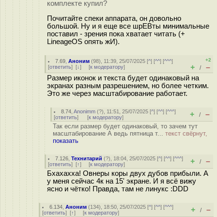
комплекте купил?
Почитайте спеки аппарата, он довольно
большой. Ну и я еще все шрЕВты минимальные
поставил - зрения пока хватает читать (+
LineageOS опять жИ).
+2
7.69
,
Аноним
(
98
), 11:39, 25/07/2025 [
^
] [
^^
] [
^^^
]
+
–
[
ответить
]
[
↓
] [
к модератору
]
/
Размер иконок и текста будет одинаковый на
экранах разным разрешением, но более четким.
Это же через масштабирование работает.
8.74
,
Anonimm
(
?
), 11:51, 25/07/2025 [
^
] [
^^
] [
^^^
]
+
–
/
[
ответить
]
[
к модератору
]
Так если размер будет одинаковый, то зачем тут
масштабирование А ведь пятница т...
текст свёрнут,
показать
7.126
,
Технитарий
(
?
), 18:04, 25/07/2025 [
^
] [
^^
] [
^^^
]
+
–
/
[
ответить
]
[
↑
] [
к модератору
]
Бхахахха! Овнеры коры двух дубов прибыли. А
у меня сейчас 4к на 15' экране. И я всё вижу
ясно и чётко! Правда, там не линукс :DDD
6.134
,
Аноним
(
134
), 18:50, 25/07/2025 [
^
] [
^^
] [
^^^
]
+
–
/
[
ответить
]
[
↑
] [
к модератору
]