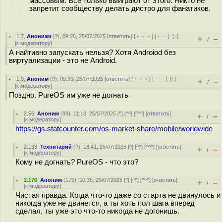
массовым. Все только выиграют от этого. Никто не
запретит сообществу делать дистро для фанатиков.
1.7
,
Анонизм
(
?
), 09:26, 25/07/2025 [
ответить
] [
﹢﹢﹢
] [
· · ·
]
[
↑
]
+
–
/
[
к модератору
]
А найтивно запускать нельзя? Хотя Androiod без
виртуализации - это не Android.
1.9
,
Аноним
(
9
), 09:30, 25/07/2025 [
ответить
] [
﹢﹢﹢
] [
· · ·
]
[
↓
]
+
–
/
[
к модератору
]
Поздно. PureOS им уже не догнать
2.56
,
Аноним
(
98
), 11:18, 25/07/2025 [
^
] [
^^
] [
^^^
] [
ответить
]
+
–
/
[
к модератору
]
https://gs.statcounter.com/os-market-share/mobile/worldwide
2.133
,
Технитарий
(
?
), 18:41, 25/07/2025 [
^
] [
^^
] [
^^^
] [
ответить
]
+
–
/
[
к модератору
]
Кому не догнать? PureOS - что это?
2.176
,
Аноним
(
175
), 20:38, 29/07/2025 [
^
] [
^^
] [
^^^
] [
ответить
]
+
–
/
[
к модератору
]
Чистая правда. Когда что-то даже со старта не двинулось и
никогда уже не двинется, а ты хоть пол шага вперед
сделал, ты уже это что-то никогда не догонишь.