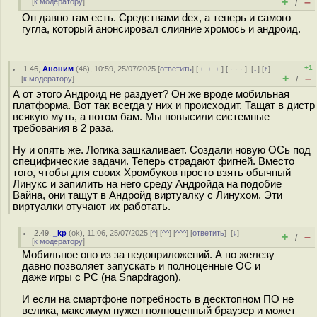
+
–
[
к модератору
]
/
Он давно там есть. Средствами dex, а теперь и самого
гугла, который анонсировал слияние хромось и андроид.
+1
1.46
,
Аноним
(
46
), 10:59, 25/07/2025 [
ответить
] [
﹢﹢﹢
] [
· · ·
]
[
↓
] [
↑
]
+
–
[
к модератору
]
/
А от этого Андроид не раздует? Он же вроде мобильная
платформа. Вот так всегда у них и происходит. Тащат в дистр
всякую муть, а потом бам. Мы повысили системные
требования в 2 раза.
Ну и опять же. Логика зашкаливает. Создали новую ОСь под
специфические задачи. Теперь страдают фигней. Вместо
того, чтобы для своих Хромбуков просто взять обычный
Линукс и запилить на него среду Андройда на подобие
Вайна, они тащут в Андройд виртуалку с Линухом. Эти
виртуалки отучают их работать.
2.49
,
_kp
(
ok
), 11:06, 25/07/2025 [
^
] [
^^
] [
^^^
] [
ответить
]
[
↓
]
+
–
/
[
к модератору
]
Мобильное оно из за недоприложений. А по железу
давно позволяет запускать и полноценные ОС и
даже игры с PC (на Snapdragon).
И если на смартфоне потребность в десктопном ПО не
велика, максимум нужен полноценный браузер и может