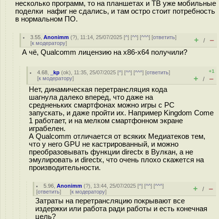
несколько программ, то на планшетах и ТВ уже мобильные
поделки нафиг не сдались, и там остро стоит потребность
в нормальном ПО.
3.55
,
Anonimm
(
?
), 11:14, 25/07/2025 [
^
] [
^^
] [
^^^
] [
ответить
]
+
–
/
[
к модератору
]
А чё, Qualcomm лицензию на x86-x64 получили?
+1
4.68
,
_kp
(
ok
), 11:35, 25/07/2025 [
^
] [
^^
] [
^^^
] [
ответить
]
+
–
[
к модератору
]
/
Нет, динамическая перетрансляция кода
шагнула далеко вперед, что даже на
средненьких смартфонах можно игры с PC
запускать, и даже пройти их. Например Kingdom Come
1 работает, и на мелком смартфонном экране
играбелен.
А Qualcomm отличается от всяких Медиатеков тем,
что у него GPU не кастрированный, и можно
преобразовывать функции directx в Вулкан, а не
эмулировать и directx, что очень плохо скажется на
производительности.
5.96
,
Anonimm
(
?
), 13:44, 25/07/2025 [
^
] [
^^
] [
^^^
]
+
–
/
[
ответить
]
[
к модератору
]
Затраты на перетрансляцию покрывают все
издержки или работа ради работы и есть конечная
цель?