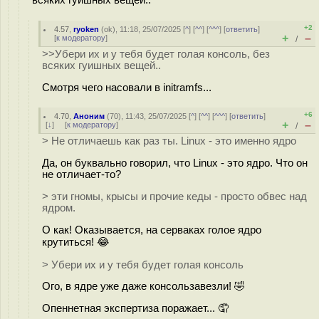
всяких гуишных вещей..
+2
4.57
,
ryoken
(
ok
), 11:18, 25/07/2025 [
^
] [
^^
] [
^^^
] [
ответить
]
+
–
[
к модератору
]
/
>>Убери их и у тебя будет голая консоль, без
всяких гуишных вещей..
Смотря чего насовали в initramfs...
+6
4.70
,
Аноним
(
70
), 11:43, 25/07/2025 [
^
] [
^^
] [
^^^
] [
ответить
]
+
–
[
↓
] [
к модератору
]
/
> Не отличаешь как раз ты. Linux - это именно ядро
Да, он буквально говорил, что Linux - это ядро. Что он
не отличает-то?
> эти гномы, крысы и прочие кеды - просто обвес над
ядром.
О как! Оказывается, на серваках голое ядро
крутиться! 😂
> Убери их и у тебя будет голая консоль
Ого, в ядре уже даже консользавезли! 🤣
Опеннетная экспертиза поражает... 🤦