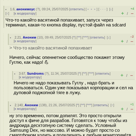
+4
1.6
,
анонимоус
(
?
), 09:24, 25/07/2025 [
ответить
] [
﹢﹢﹢
] [
· · ·
]
[
↓
]
+
–
[
↑
] [
к модератору
]
/
Что-то какойто васятиной попахивает, запуск через
терминал, какая-то кнопка display, пустой файл на sdcard
–2
2.21
,
Аноним
(
10
), 09:49, 25/07/2025 [
^
] [
^^
] [
^^^
] [
ответить
]
[
↓
]
+
–
[
к модератору
]
/
> Что-то какойто васятиной попахивает
Ничего, сейчас опеннетное сообщество покажет этому
Гуглю, как надо! 💪
3.67
,
Sundroms
(
?
), 11:34, 25/07/2025 [
^
] [
^^
] [
^^^
] [
ответить
]
+
–
/
[
к модератору
]
Ничего не надо показывать Гуглу , надо брать и
пользоваться. Один уже показывал корпорации и сел на
дуповой поджопной тяге в лужу.
+1
2.140
,
Аноним
(
138
), 21:26, 25/07/2025 [
^
] [
^^
] [
^^^
] [
ответить
]
[
↑
]
+
–
[
к модератору
]
/
ну это временно, потом допилят. Это просто открыли
доступ к фиче для разрабов. Готовятся к тому чтобы из
андроида десктопную систему сделать. Условный
Samsung Dex, но массово. И можно будет просто со
смартфоном ходить и подключать к любым мониторам\тв.