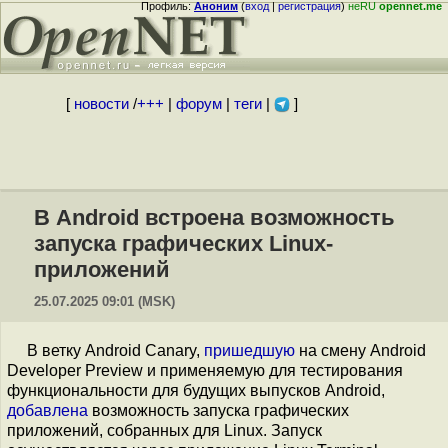
Профиль:
Аноним
(
вход
|
регистрация
)
неRU
opennet.me
[
новости
/
+++
|
форум
|
теги
|
]
В Android встроена возможность
запуска графических Linux-
приложений
25.07.2025 09:01 (MSK)
В ветку Android Canary,
пришедшую
на смену Android
Developer Preview и применяемую для тестирования
функциональности для будущих выпусков Android,
добавлена
возможность запуска графических
приложений, собранных для Linux. Запуск