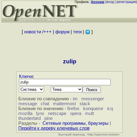
Профиль:
Аноним
(
вход
|
регистрация
)
[
новости
/
+++
|
форум
|
теги
|
]
zulip
Ключи
:
Близкие по совпадению -
im
messenger
message
chat
mattermost
slack
Близкие по значению -
firefox
konqueror
icq
mozilla
lynx
netscape
opera
mutt
thunderbird
pine
Разделы -
Сетевые программы, браузеры
|
Перейти к дереву ключевых слов
Быстрый переход - http://opennet.ru/ключ