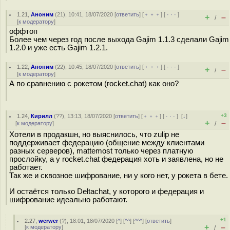
1.21
,
Аноним
(
21
), 10:41, 18/07/2020 [
ответить
] [
﹢﹢﹢
] [
· · ·
]
+
–
/
[
к модератору
]
оффтоп
Более чем через год после выхода Gajim 1.1.3 сделали Gajim
1.2.0 и уже есть Gajim 1.2.1.
1.22
,
Аноним
(
22
), 10:45, 18/07/2020 [
ответить
] [
﹢﹢﹢
] [
· · ·
]
+
–
/
[
к модератору
]
А по сравнению с рокетом (rocket.chat) как оно?
+3
1.24
,
Кирилл
(
??
), 13:13, 18/07/2020 [
ответить
] [
﹢﹢﹢
] [
· · ·
]
[
↓
]
+
–
[
к модератору
]
/
Хотели в продакшн, но выяснилось, что zulip не
поддерживает федерацию (общение между клиентами
разных серверов), mattemost только через платную
прослойку, а у rocket.chat федерация хоть и заявлена, но не
работает.
Так же и сквозное шифрование, ни у кого нет, у рокета в бете.
И остаётся только Deltachat, у которого и федерация и
шифрование идеально работают.
+1
2.27
,
werwer
(
?
), 18:01, 18/07/2020 [
^
] [
^^
] [
^^^
] [
ответить
]
+
–
[
к модератору
]
/