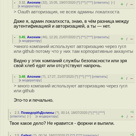
3.32
,
Аноним
(
32
), 15:05, 19/07/2020 [
^
] [
^^
] [
^^^
] [
ответить
]
[
↑
]
+
–
/
[
к модератору
]
> Oauth авторизация, не всеж админы локалхоста
Даже я, админ локалхоста, знаю, в чём разница между
аутентификацией и авторизацией, а ты — нет.
3.45
,
Аноним
(
46
), 12:20, 21/07/2020 [
^
] [
^^
] [
^^^
] [
ответить
]
+
–
/
[
к модератору
]
>много компаний используют авторизацию через гугл
или github потому что у них там корпоративные аккаунты
Видно у этих компаний службы безопасности или зря
свой хлеб едят или отсутствуют напрочь.
3.48
,
Апоним
(
?
), 17:27, 21/07/2020 [
^
] [
^^
] [
^^^
] [
ответить
]
+
–
/
[
к модератору
]
> много компаний используют авторизацию через гугл
или github
Это-то и печально.
+1
2.3
,
ПомидорИзДолины
(
?
), 00:14, 18/07/2020 [
^
] [
^^
] [
^^^
]
+
–
[
ответить
]
[
↑
] [
к модератору
]
/
Твое какое дело? Не нравится - форкни и выпили.
+3
2.5
,
Gefest
(
?
), 00:24, 18/07/2020 [
^
] [
^^
] [
^^^
] [
ответить
]