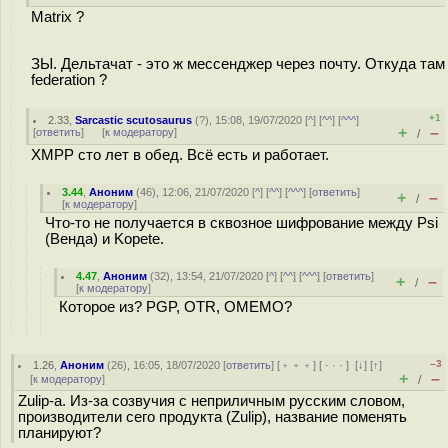
Matrix ?
ЗЫ. Дельтачат - это ж мессенджер через почту. Откуда там
federation ?
+1
2.33
,
Sarcastic scutosaurus
(
?
), 15:08, 19/07/2020 [
^
] [
^^
] [
^^^
]
+
–
[
ответить
]
[
к модератору
]
/
XMPP сто лет в обед. Всё есть и работает.
3.44
,
Аноним
(
46
), 12:06, 21/07/2020 [
^
] [
^^
] [
^^^
] [
ответить
]
+
–
/
[
к модератору
]
Что-то не получается в сквозное шифрование между Psi
(Венда) и Kopete.
4.47
,
Аноним
(
32
), 13:54, 21/07/2020 [
^
] [
^^
] [
^^^
] [
ответить
]
+
–
/
[
к модератору
]
Которое из? PGP, OTR, OMEMO?
–3
1.26
,
Аноним
(
26
), 16:05, 18/07/2020 [
ответить
] [
﹢﹢﹢
] [
· · ·
]
[
↓
] [
↑
]
+
–
[
к модератору
]
/
Zulip-а. Из-за созвучия с неприличным русским словом,
производители сего продукта (Zulip), название поменять
планируют?