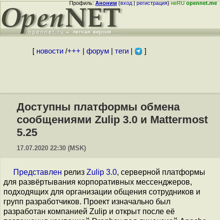
Профиль:
Аноним
(
вход
|
регистрация
)
неRU
opennet.me
[
новости
/
+++
|
форум
|
теги
|
]
Доступны платформы обмена
сообщениями Zulip 3.0 и Mattermost
5.25
17.07.2020 22:30 (MSK)
Представлен
релиз
Zulip 3.0
, серверной платформы
для развёртывания корпоративных мессенджеров,
подходящих для организации общения сотрудников и
групп разработчиков. Проект изначально был
разработан компанией Zulip и открыт после её