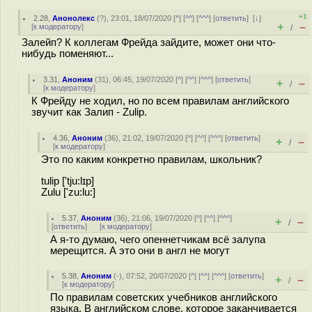
+1
2.28
,
Анонолекс
(
?
), 23:01, 18/07/2020 [
^
] [
^^
] [
^^^
] [
ответить
]
[
↓
]
+
–
[
к модератору
]
/
Залейп? К коллегам Фрейда зайдите, может они что-
нибудь поменяют...
3.31
,
Аноним
(
31
), 06:45, 19/07/2020 [
^
] [
^^
] [
^^^
] [
ответить
]
+
–
/
[
к модератору
]
К Фрейду не ходил, но по всем правилам английского
звучит как Залип - Zulip.
4.36
,
Аноним
(
36
), 21:02, 19/07/2020 [
^
] [
^^
] [
^^^
] [
ответить
]
+
–
/
[
к модератору
]
Это по каким конкретно правилам, школьник?
tulip ['tju:lɪp]
Zulu ['zu:lu:]
5.37
,
Аноним
(
36
), 21:06, 19/07/2020 [
^
] [
^^
] [
^^^
]
+
–
/
[
ответить
]
[
к модератору
]
А я-то думаю, чего опеннетчикам всё зaлупа
мерещится. А это они в англ не могут
5.38
,
Аноним
(
-
), 07:52, 20/07/2020 [
^
] [
^^
] [
^^^
] [
ответить
]
+
–
/
[
к модератору
]
По правилам советских учебников английского
языка. В английском слове, которое заканчивается