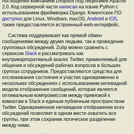
поглощения компанией Dropbox под лицензией Apache
2.0. Код серверной части
написан
на языке Python с
использованием фреймворка Django. Клиентское ПО
доступно
для Linux, Windows, macOS,
Android
и
iOS
,
также предоставляется встроенный web-интерфейс.
Система поддерживает как прямой обмен
сообщениями между двумя людьми, так и проведение
групповых обсуждений. Zulip можно сравнить с
сервисом
Slack
и рассматривать как
внутрикорпоративный аналог Twitter, применяемый для
общения и обсуждений рабочих вопросов в больших
группах сотрудников. Предоставляются средства для
отслеживания состояния и участия одновременно в
нескольких обсуждениях с использованием нитевидной
модели отображения сообщений, которая является
оптимальным компромиссом между привязкой к
комнатам в Slack и единым публичным пространством
Twitter. Одновременное нитевидное отображение всех
обсуждений позволяет в одном месте охватить все
группы, при этом сохранив логическое разделение
между ними.