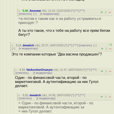
5.46
,
Аноним
(
46
), 12:24, 21/07/2020 [
^
] [
^^
] [
^^^
]
+
–
/
[
ответить
]
[
↑
] [
к модератору
]
>а потом к таким как я на работу устраиваться
приходят ?
А ты кто такое, что к тебе на работу все прям бегом
бегут?
+2
3.14
,
deeaitch
(
ok
), 02:37, 18/07/2020 [
^
] [
^^
] [
^^^
] [
ответить
]
[
↓
]
+
–
[
↑
] [
к модератору
]
/
Это те компании которые "Два васяна продакшен"?
4.23
,
YetAnotherOnanym
(
ok
), 11:47, 18/07/2020 [
^
] [
^^
] [
^^^
]
+
–
/
[
ответить
]
[
к модератору
]
Один - по финансовой части, второй - по
маркетинговой. А аутентификацию за них Гугол
делает.
5.25
,
deeaitch
(
ok
), 14:38, 18/07/2020 [
^
] [
^^
] [
^^^
]
+
–
/
[
ответить
]
[
к модератору
]
> Один - по финансовой части, второй - по
маркетинговой. А аутентификацию за
> них Гугол делает.