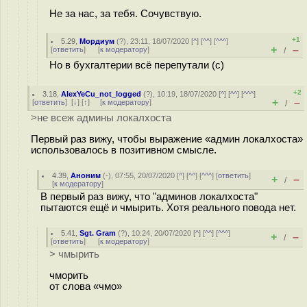
Не за нас, за тебя. Сочувствую.
+1
5.29
,
Мордиум
(
?
), 23:11, 18/07/2020 [
^
] [
^^
] [
^^^
]
+
–
[
ответить
]
[
к модератору
]
/
Но в бухгалтерии всё перепутали (c)
+2
3.18
,
AlexYeCu_not_logged
(
?
), 10:19, 18/07/2020 [
^
] [
^^
] [
^^^
]
+
–
[
ответить
]
[
↓
] [
↑
] [
к модератору
]
/
>не всеж админы локалхоста
Первый раз вижу, чтобы выражение «админ локалхоста»
использовалось в позитивном смысле.
4.39
,
Аноним
(
-
), 07:55, 20/07/2020 [
^
] [
^^
] [
^^^
] [
ответить
]
+
–
/
[
к модератору
]
В первый раз вижу, что "админов локалхоста"
пытаются ещё и чмырить. Хотя реального повода нет.
5.41
,
Sgt. Gram
(
?
), 10:24, 20/07/2020 [
^
] [
^^
] [
^^^
]
+
–
/
[
ответить
]
[
к модератору
]
> чмырить
чморить
от слова «чмо»