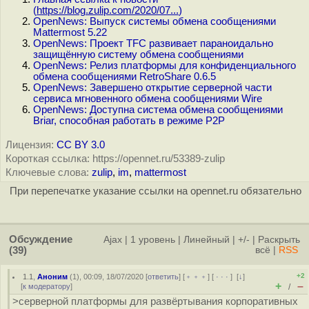
(
https://blog.zulip.com/2020/07...
)
OpenNews: Выпуск системы обмена сообщениями
Mattermost 5.22
OpenNews: Проект TFC развивает параноидально
защищённую систему обмена сообщениями
OpenNews: Релиз платформы для конфиденциального
обмена сообщениями RetroShare 0.6.5
OpenNews: Завершено открытие серверной части
сервиса мгновенного обмена сообщениями Wire
OpenNews: Доступна система обмена сообщениями
Briar, способная работать в режиме P2P
Лицензия:
CC BY 3.0
Короткая ссылка: https://opennet.ru/53389-zulip
Ключевые слова:
zulip
,
im
,
mattermost
При перепечатке указание ссылки на opennet.ru обязательно
Обсуждение
Ajax
|
1 уровень
|
Линейный
|
+/-
|
Раскрыть
(39)
всё
|
RSS
+2
1.1
,
Аноним
(
1
), 00:09, 18/07/2020 [
ответить
] [
﹢﹢﹢
] [
· · ·
]
[
↓
]
+
–
[
к модератору
]
/
>серверной платформы для развёртывания корпоративных