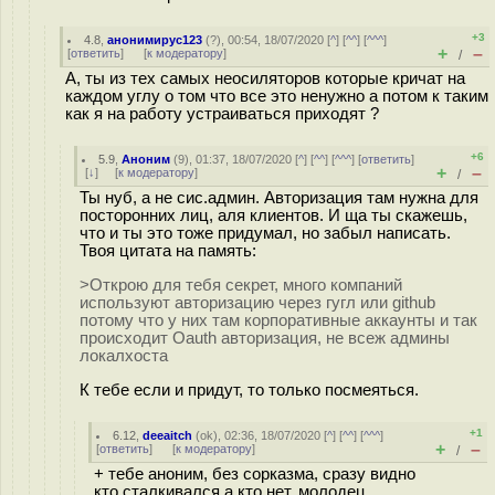
+3
4.8
,
анонимирус123
(
?
), 00:54, 18/07/2020 [
^
] [
^^
] [
^^^
]
+
–
[
ответить
]
[
к модератору
]
/
А, ты из тех самых неосиляторов которые кричат на
каждом углу о том что все это ненужно а потом к таким
как я на работу устраиваться приходят ?
+6
5.9
,
Аноним
(
9
), 01:37, 18/07/2020 [
^
] [
^^
] [
^^^
] [
ответить
]
+
–
[
↓
] [
к модератору
]
/
Ты нуб, а не сис.админ. Авторизация там нужна для
посторонних лиц, аля клиентов. И ща ты скажешь,
что и ты это тоже придумал, но забыл написать.
Твоя цитата на память:
>Открою для тебя секрет, много компаний
используют авторизацию через гугл или github
потому что у них там корпоративные аккаунты и так
происходит Oauth авторизация, не всеж админы
локалхоста
К тебе если и придут, то только посмеяться.
+1
6.12
,
deeaitch
(
ok
), 02:36, 18/07/2020 [
^
] [
^^
] [
^^^
]
+
–
[
ответить
]
[
к модератору
]
/
+ тебе аноним, без сорказма, сразу видно
кто сталкивался а кто нет. молодец