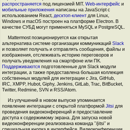
распространяется
под лицензией MIT.
Web-интерфейс
и
мобильные приложения
написаны на JavaScript с
использованием React,
десктоп-клиент
для Linux,
Windows и macOS построен на платформе Electron. В
качестве СУБД могут применяться MySQL и PostgreSQL.
Mattermost позиционируется как открытая
альтернатива системе организации коммуникаций
Slack
и позволяет получать и отправлять сообщения, файлы и
изображения, отслеживать историю переговоров и
получать уведомления на смартфоне или ПК.
Поддерживаются
подготовленные для Slack модули
интеграции, а также предоставлена большая коллекция
собственных модулей для интеграции с Jira, GitHub,
IRC, XMPP, Hubot, Giphy, Jenkins, GitLab, Trac, BitBucket,
Twitter, Redmine, SVN и RSS/Atom.
Из улучшений в новом выпуске упоминается
появление интеграции с открытой платформой
Jitsi
для
проведения видеоконференций и предоставление
доступа к содержимому экрана. Для запуска новой
видеоконференции реализована команда "/jitsi" и
специальная кнопка в интерфейсе. Видеоконференции