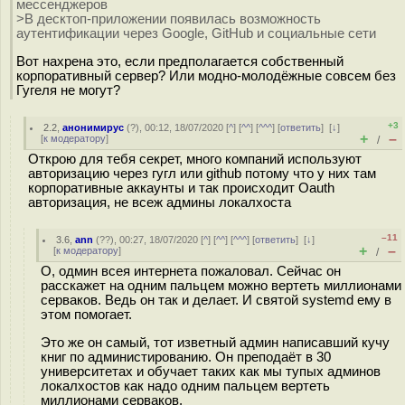
мессенджеров
>В десктоп-приложении появилась возможность
аутентификации через Google, GitHub и социальные сети
Вот нахрена это, если предполагается собственный
корпоративный сервер? Или модно-молодёжные совсем без
Гугеля не могут?
+3
2.2
,
анонимирус
(
?
), 00:12, 18/07/2020 [
^
] [
^^
] [
^^^
] [
ответить
]
[
↓
]
+
–
[
к модератору
]
/
Открою для тебя секрет, много компаний используют
авторизацию через гугл или github потому что у них там
корпоративные аккаунты и так происходит Oauth
авторизация, не всеж админы локалхоста
–11
3.6
,
ann
(
??
), 00:27, 18/07/2020 [
^
] [
^^
] [
^^^
] [
ответить
]
[
↓
]
+
–
[
к модератору
]
/
О, одмин всея интернета пожаловал. Сейчас он
расскажет на одним пальцем можно вертеть миллионами
серваков. Ведь он так и делает. И святой systemd ему в
этом помогает.
Это же он самый, тот изветный админ написавший кучу
книг по администированию. Он преподаёт в 30
университетах и обучает таких как мы тупых админов
локалхостов как надо одним пальцем вертеть
миллионами серваков.