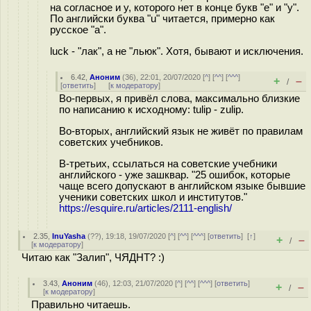
на согласное и у, которого нет в конце букв "e" и "y".
По английски буква "u" читается, примерно как
русское "а".
luck - "лак", а не "льюк". Хотя, бывают и исключения.
6.42
,
Аноним
(
36
), 22:01, 20/07/2020 [
^
] [
^^
] [
^^^
]
+
–
/
[
ответить
]
[
к модератору
]
Во-первых, я привёл слова, максимально близкие
по написанию к исходному: tulip - zulip.
Во-вторых, английский язык не живёт по правилам
советских учебников.
В-третьих, ссылаться на советские учебники
английского - уже зашквар. "25 ошибок, которые
чаще всего допускают в английском языке бывшие
ученики советских школ и институтов."
https://esquire.ru/articles/2111-english/
2.35
,
InuYasha
(
??
), 19:18, 19/07/2020 [
^
] [
^^
] [
^^^
] [
ответить
]
[
↑
]
+
–
/
[
к модератору
]
Читаю как "Залип", ЧЯДНТ? :)
3.43
,
Аноним
(
46
), 12:03, 21/07/2020 [
^
] [
^^
] [
^^^
] [
ответить
]
+
–
/
[
к модератору
]
Правильно читаешь.