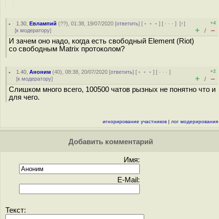
+4
1.30
,
Евлампий
(
??
), 01:38, 19/07/2020 [
ответить
] [
﹢﹢﹢
] [
· · ·
]
[
↑
]
+
–
[
к модератору
]
/
И зачем оно надо, когда есть свободный Element (Riot)
со свободным Matrix протоколом?
+2
1.40
,
Аноним
(
40
), 08:38, 20/07/2020 [
ответить
] [
﹢﹢﹢
] [
· · ·
]
+
–
[
к модератору
]
/
Слишком много всего, 100500 чатов рызных не понятно что и
для чего.
игнорирование участников
|
лог модерирования
Добавить комментарий
Имя:
E-Mail:
Текст: