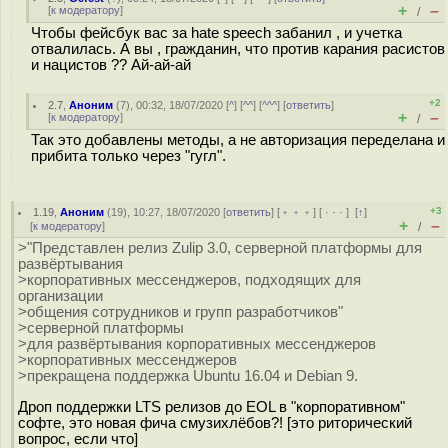
+
–
[
к модератору
]
/
Чтобы фейсбук вас за hate speech забанил , и учетка
отвалилась. А вы , гражданин, что против карания расистов
и нацистов ?? Ай-ай-ай
+2
2.7
,
Аноним
(
7
), 00:32, 18/07/2020 [
^
] [
^^
] [
^^^
] [
ответить
]
+
–
[
к модератору
]
/
Так это добавлены методы, а не авторизация переделана и
прибита только через "гугл".
+3
1.19
,
Аноним
(
19
), 10:27, 18/07/2020 [
ответить
] [
﹢﹢﹢
] [
· · ·
]
[
↑
]
+
–
[
к модератору
]
/
>"Представлен релиз Zulip 3.0, серверной платформы для
развёртывания
>корпоративных мессенджеров, подходящих для
организации
>общения сотрудников и групп разработчиков"
>серверной платформы
>для развёртывания корпоративных мессенджеров
>корпоративных мессенджеров
>прекращена поддержка Ubuntu 16.04 и Debian 9.
Дроп поддержки LTS релизов до EOL в "корпоративном"
софте, это новая фича смузихлёбов?! [это риторический
вопрос, если что]