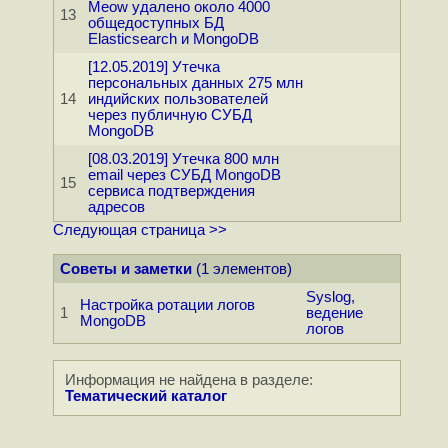
Meow удалено около 4000
13
общедоступных БД
Elasticsearch и MongoDB
[12.05.2019] Утечка
персональных данных 275 млн
14
индийских пользователей
через публичную СУБД
MongoDB
[08.03.2019] Утечка 800 млн
email через СУБД MongoDB
15
сервиса подтверждения
адресов
Следующая страница >>
Советы и заметки
(1 элементов)
Syslog,
Настройка ротации логов
1
ведение
MongoDB
логов
Информация не найдена в разделе:
Тематический каталог