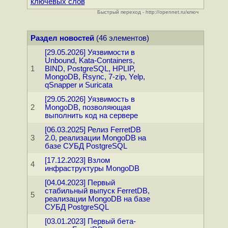
ключевых слов
Быстрый переход - http://opennet.ru/ключ
Раздел новостей
(46 элементов)
[29.05.2026] Уязвимости в
Unbound, Kata-Containers,
1
BIND, PostgreSQL, HPLIP,
MongoDB, Rsync, 7-zip, Yelp,
qSnapper и Suricata
[29.05.2026] Уязвимость в
2
MongoDB, позволяющая
выполнить код на сервере
[06.03.2025] Релиз FerretDB
3
2.0, реализации MongoDB на
базе СУБД PostgreSQL
[17.12.2023] Взлом
4
инфраструктуры MongoDB
[04.04.2023] Первый
стабильный выпуск FerretDB,
5
реализации MongoDB на базе
СУБД PostgreSQL
[03.01.2023] Первый бета-