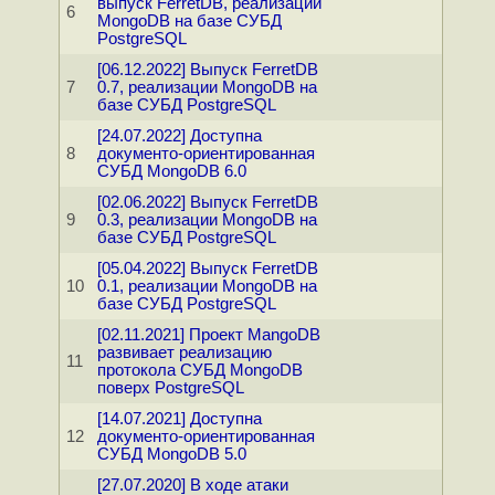
выпуск FerretDB, реализации
6
MongoDB на базе СУБД
PostgreSQL
[06.12.2022] Выпуск FerretDB
7
0.7, реализации MongoDB на
базе СУБД PostgreSQL
[24.07.2022] Доступна
8
документо-ориентированная
СУБД MongoDB 6.0
[02.06.2022] Выпуск FerretDB
9
0.3, реализации MongoDB на
базе СУБД PostgreSQL
[05.04.2022] Выпуск FerretDB
10
0.1, реализации MongoDB на
базе СУБД PostgreSQL
[02.11.2021] Проект MangoDB
развивает реализацию
11
протокола СУБД MongoDB
поверх PostgreSQL
[14.07.2021] Доступна
12
документо-ориентированная
СУБД MongoDB 5.0
[27.07.2020] В ходе атаки