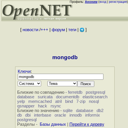
Профиль:
Аноним
(
вход
|
регистрация
)
[
новости
/
+++
|
форум
|
теги
|
]
mongodb
Ключи
:
Близкие по совпадению -
ferretdb
postgresql
database
suricata
documentdb
elasticsearch
yelp
memcached
atril
bind
7-zip
nosql
qsnapper
hack
rsync
Близкие по значению -
sqlite
database
db2
db
dbi
interbase
oracle
innodb
informix
postgresql
Разделы -
Базы данных
|
Перейти к дереву