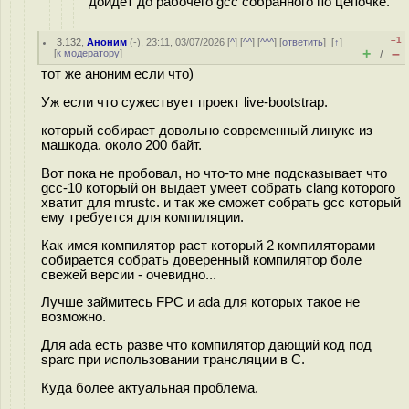
дойдет до рабочего gcc собранного по цепочке.
–1
3.132
,
Аноним
(
-
), 23:11, 03/07/2026 [
^
] [
^^
] [
^^^
] [
ответить
]
[
↑
]
+
–
[
к модератору
]
/
тот же аноним если что)
Уж если что сужествует проект live-bootstrap.
который собирает довольно современный линукс из
машкода. около 200 байт.
Вот пока не пробовал, но что-то мне подсказывает что
gcc-10 который он выдает умеет собрать clang которого
хватит для mrustc. и так же сможет собрать gcc который
ему требуется для компиляции.
Как имея компилятор раст который 2 компиляторами
собирается собрать доверенный компилятор боле
свежей версии - очевидно...
Лучше займитесь FPC и ada для которых такое не
возможно.
Для ada есть разве что компилятор дающий код под
sparc при использовании трансляции в С.
Куда более актуальная проблема.