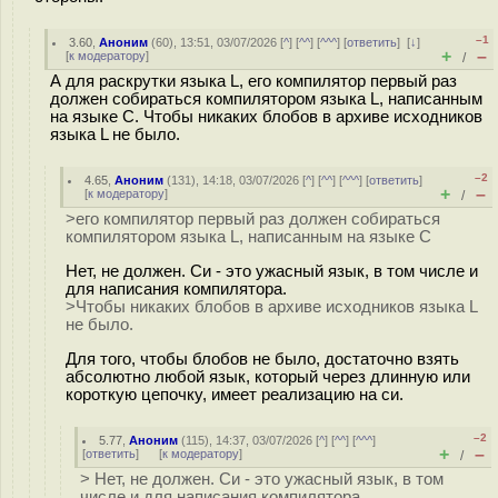
–1
3.60
,
Аноним
(
60
), 13:51, 03/07/2026 [
^
] [
^^
] [
^^^
] [
ответить
]
[
↓
]
+
–
[
к модератору
]
/
А для раскрутки языка L, его компилятор первый раз
должен собираться компилятором языка L, написанным
на языке C. Чтобы никаких блобов в архиве исходников
языка L не было.
–2
4.65
,
Аноним
(
131
), 14:18, 03/07/2026 [
^
] [
^^
] [
^^^
] [
ответить
]
+
–
[
к модератору
]
/
>его компилятор первый раз должен собираться
компилятором языка L, написанным на языке C
Нет, не должен. Си - это ужасный язык, в том числе и
для написания компилятора.
>Чтобы никаких блобов в архиве исходников языка L
не было.
Для того, чтобы блобов не было, достаточно взять
абсолютно любой язык, который через длинную или
короткую цепочку, имеет реализацию на си.
–2
5.77
,
Аноним
(
115
), 14:37, 03/07/2026 [
^
] [
^^
] [
^^^
]
+
–
[
ответить
]
[
к модератору
]
/
> Нет, не должен. Си - это ужасный язык, в том
числе и для написания компилятора.