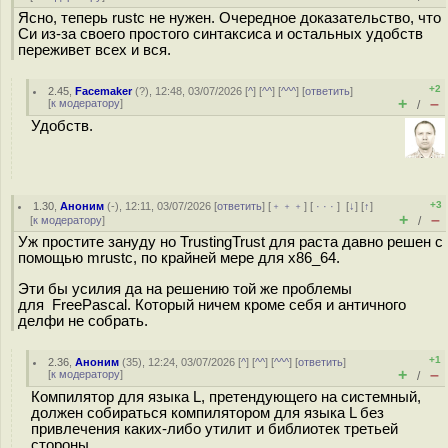
Ясно, теперь rustc не нужен. Очередное доказательство, что
Си из-за своего простого синтаксиса и остальных удобств
переживет всех и вся.
+2
2.45
,
Facemaker
(
?
), 12:48, 03/07/2026 [
^
] [
^^
] [
^^^
] [
ответить
]
+
–
[
к модератору
]
/
Удобств.
+3
1.30
,
Аноним
(
-
), 12:11, 03/07/2026 [
ответить
] [
﹢﹢﹢
] [
· · ·
]
[
↓
] [
↑
]
+
–
[
к модератору
]
/
Уж простите зануду но TrustingTrust для раста давно решен с
помощью mrustc, по крайней мере для x86_64.
Эти бы усилия да на решению той же проблемы
для FreePascal. Который ничем кроме себя и античного
делфи не собрать.
+1
2.36
,
Аноним
(
35
), 12:24, 03/07/2026 [
^
] [
^^
] [
^^^
] [
ответить
]
+
–
[
к модератору
]
/
Компилятор для языка L, претендующего на системный,
должен собираться компилятором для языка L без
привлечения каких-либо утилит и библиотек третьей
стороны.