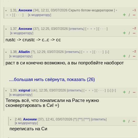
1.31
,
Аноним
(
34
), 12:11, 03/07/2026
Скрыто ботом-модератором
[
﹢
–1
+
–
﹢﹢
] [
· · ·
] [
к модератору
]
/
–2
1.37
,
Аноним
(
37
), 12:25, 03/07/2026 [
ответить
] [
﹢﹢﹢
] [
· · ·
]
+
–
[
к модератору
]
/
rustc -> crustc -> c..c -> cc
–2
1.38
,
Alladin
(
?
), 12:29, 03/07/2026 [
ответить
] [
﹢﹢﹢
] [
· · ·
]
[
↓
]
+
–
[
к модератору
]
/
раст в си конечно возможно, а вы попробвйте наоборот
....большая нить свёрнута, показать (26)
1.39
,
xsignal
(
ok
), 12:35, 03/07/2026 [
ответить
] [
﹢﹢﹢
] [
· · ·
]
[
↓
] [
↑
]
+
–
/
[
к модератору
]
Теперь всё, что понаписали на Расте нужно
сконвертировать в Си! =)
2.40
,
Аноним
(
37
), 12:41, 03/07/2026 [
^
] [
^^
] [
^^^
] [
ответить
]
+
–
/
[
к модератору
]
переписать на Си