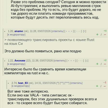
Разве это проблема сегодня? Сегодня ж можно провести
AI-бутстраппинг, и выполнить ревью миллионов строк
кода без проблем. Ну то есть, это будет дорого, но не
так дорого если платить команде программистов,
которые будут десять лет перелопачивать весь код.
+4
1.20
,
aname
(
ok
), 11:28, 03/07/2026 [
ответить
] [
﹢﹢﹢
] [
· · ·
]
[
↑
]
+
–
[
к модератору
]
/
> позволяющего транслировать проекты с языке Rust
на язык Си
Это должно было появиться, рано или поздно
+2
1.22
,
Аноним
(
22
), 11:38, 03/07/2026 [
ответить
] [
﹢﹢﹢
] [
· · ·
]
[
↓
]
+
–
[
к модератору
]
/
Интересно было бы сравнить время компиляции
компилятора на rust и на с.
–1
2.74
,
Ivan_83
(
ok
), 14:31, 03/07/2026 [
^
] [
^^
] [
^^^
] [
ответить
]
+
–
[
к модератору
]
/
Вот мне тоже интересно.
Если оно как VALA - типа синтаксис ок -
транслируем, без этих душнильных проверок всего и
вся - то скорее всего будет быстрее собиратся.