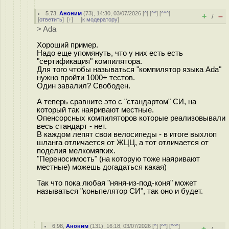
5.73
,
Аноним
(
73
), 14:30, 03/07/2026 [
^
] [
^^
] [
^^^
]
+
–
/
[
ответить
]
[
↑
] [
к модератору
]
> Ada
Хороший пример.
Надо еще упомянуть, что у них есть есть
"сертификация" компилятора.
Для того чтобы называться "компилятор языка Ada"
нужно пройти 1000+ тестов.
Один завалил? Свободен.
А теперь сравните это с "стандартом" СИ, на
который так наяривают местные.
Опенсорсных компиляторов которые реализовывали
весь стандарт - нет.
В каждом лепят свои велосипеды - в итоге выхлоп
шланга отличается от ЖЦЦ, а тот отличается от
поделия мелкомягких.
"Переносимость" (на которую тоже наяривают
местные) можешь догадаться какая)
Так что пока любая "няня-из-под-коня" может
называться "коньпелятор СИ", так оно и будет.
6.98
,
Аноним
(
131
), 16:18, 03/07/2026 [
^
] [
^^
] [
^^^
]
+
–