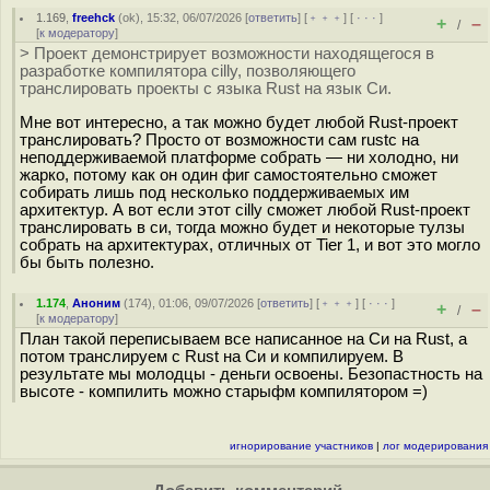
1.169
,
freehck
(
ok
), 15:32, 06/07/2026 [
ответить
] [
﹢﹢﹢
] [
· · ·
]
+
–
/
[
к модератору
]
> Проект демонстрирует возможности находящегося в
разработке компилятора cilly, позволяющего
транслировать проекты с языка Rust на язык Си.
Мне вот интересно, а так можно будет любой Rust-проект
транслировать? Просто от возможности сам rustc на
неподдерживаемой платформе собрать — ни холодно, ни
жарко, потому как он один фиг самостоятельно сможет
собирать лишь под несколько поддерживаемых им
архитектур. А вот если этот cilly сможет любой Rust-проект
транслировать в си, тогда можно будет и некоторые тулзы
собрать на архитектурах, отличных от Tier 1, и вот это могло
бы быть полезно.
1.174
,
Аноним
(
174
), 01:06, 09/07/2026 [
ответить
] [
﹢﹢﹢
] [
· · ·
]
+
–
/
[
к модератору
]
План такой переписываем все написанное на Си на Rust, а
потом транслируем с Rust на Си и компилируем. В
результате мы молодцы - деньги освоены. Безопастность на
высоте - компилить можно старыфм компилятором =)
игнорирование участников
|
лог модерирования