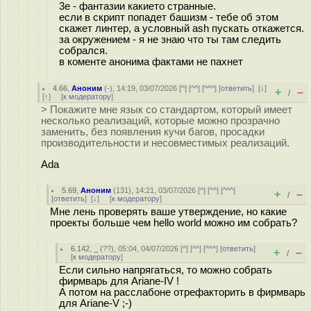
3е - фантазии какието странные.
если в скрипт попадет башизм - тебе об этом
скажет линтер, а условный ash пускать откажется.
за окружением - я не знаю что ты там следить
собрался.
в коменте анонима фактами не пахнет
4.66
,
Аноним
(
-
), 14:19, 03/07/2026 [
^
] [
^^
] [
^^^
] [
ответить
]
[
↓
]
+
–
/
[
↑
] [
к модератору
]
> Покажите мне язык со стандартом, который имеет
несколько реализаций, которые можно прозрачно
заменить, без появления кучи багов, просадки
производительности и несовместимых реализаций.
Ada
5.69
,
Аноним
(
131
), 14:21, 03/07/2026 [
^
] [
^^
] [
^^^
]
+
–
/
[
ответить
]
[
↓
] [
к модератору
]
Мне лень проверять ваше утверждение, но какие
проекты больше чем hello world можно им собрать?
6.142
,
_
(
??
), 05:04, 04/07/2026 [
^
] [
^^
] [
^^^
] [
ответить
]
+
–
/
[
к модератору
]
Если сильно напрягаться, то можно собрать
фирмварь для Ariane-IV !
А потом на расслабоне отрефакторить в фирмварь
для Ariane-V ;-)