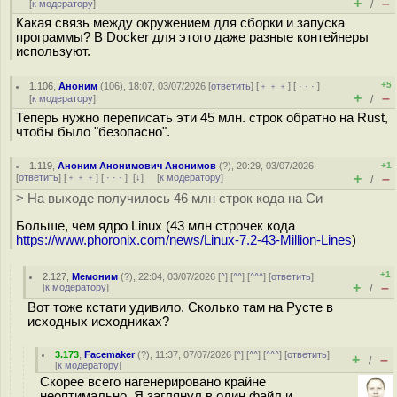
+
–
[
к модератору
]
/
Какая связь между окружением для сборки и запуска
программы? В Docker для этого даже разные контейнеры
используют.
+5
1.106
,
Аноним
(
106
), 18:07, 03/07/2026 [
ответить
] [
﹢﹢﹢
] [
· · ·
]
+
–
[
к модератору
]
/
Теперь нужно переписать эти 45 млн. строк обратно на Rust,
чтобы было "безопасно".
1.119
,
Аноним Анонимович Анонимов
(
?
), 20:29, 03/07/2026
+1
+
–
[
ответить
] [
﹢﹢﹢
] [
· · ·
]
[
↓
] [
к модератору
]
/
> На выходе получилось 46 млн строк кода на Си
Больше, чем ядро Linux (43 млн строчек кода
https://www.phoronix.com/news/Linux-7.2-43-Million-Lines
)
+1
2.127
,
Мемоним
(
?
), 22:04, 03/07/2026 [
^
] [
^^
] [
^^^
] [
ответить
]
+
–
[
к модератору
]
/
Вот тоже кстати удивило. Сколько там на Русте в
исходных исходниках?
3.173
,
Facemaker
(
?
), 11:37, 07/07/2026 [
^
] [
^^
] [
^^^
] [
ответить
]
+
–
/
[
к модератору
]
Скорее всего нагенерировано крайне
неоптимально. Я заглянул в один файл и