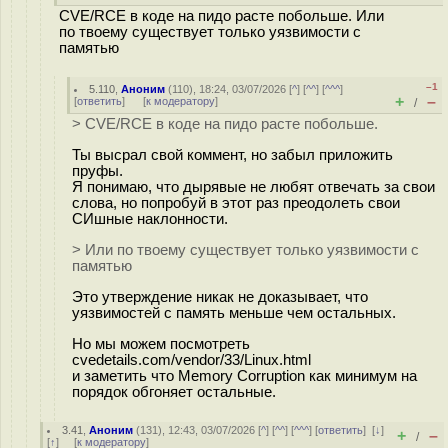
CVE/RCE в коде на пидо расте побольше. Или
по твоему существует только уязвимости с
памятью
–1
5.110
,
Аноним
(
110
), 18:24, 03/07/2026 [
^
] [
^^
] [
^^^
]
+
–
[
ответить
]
[
к модератору
]
/
> CVE/RCE в коде на пидо расте побольше.
Ты выcpaл свой коммент, но забыл приложить
пруфы.
Я понимаю, что дырявые не любят отвечать за свои
слова, но попробуй в этот раз преодолеть свои
СИшные наклонности.
> Или по твоему существует только уязвимости с
памятью
Это утверждение никак не доказывает, что
уязвимостей с память меньше чем остальных.
Но мы можем посмотреть
cvedetails.com/vendor/33/Linux.html
и заметить что Memory Corruption как минимум на
порядок обгоняет остальные.
3.41
,
Аноним
(
131
), 12:43, 03/07/2026 [
^
] [
^^
] [
^^^
] [
ответить
]
[
↓
]
+
–
/
[
↑
] [
к модератору
]