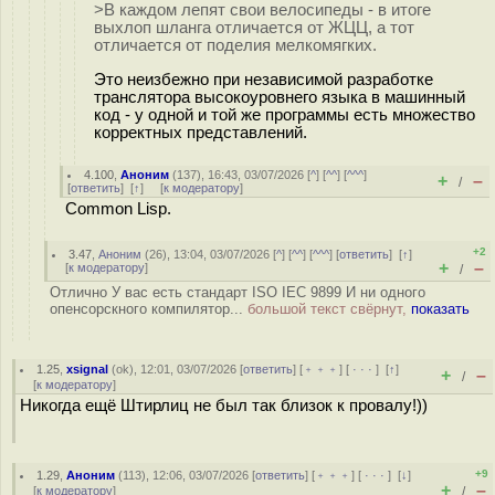
>В каждом лепят свои велосипеды - в итоге
выхлоп шланга отличается от ЖЦЦ, а тот
отличается от поделия мелкомягких.
Это неизбежно при независимой разработке
транслятора высокоуровнего языка в машинный
код - у одной и той же программы есть множество
корректных представлений.
4.100
,
Аноним
(
137
), 16:43, 03/07/2026 [
^
] [
^^
] [
^^^
]
+
–
/
[
ответить
]
[
↑
] [
к модератору
]
Common Lisp.
+2
3.47
,
Аноним
(
26
), 13:04, 03/07/2026 [
^
] [
^^
] [
^^^
] [
ответить
]
[
↑
]
+
–
[
к модератору
]
/
Отлично У вас есть стандарт ISO IEC 9899 И ни одного
опенсорскного компилятор...
большой текст свёрнут,
показать
1.25
,
xsignal
(
ok
), 12:01, 03/07/2026 [
ответить
] [
﹢﹢﹢
] [
· · ·
]
[
↑
]
+
–
/
[
к модератору
]
Никогда ещё Штирлиц не был так близок к провалу!))
+9
1.29
,
Аноним
(
113
), 12:06, 03/07/2026 [
ответить
] [
﹢﹢﹢
] [
· · ·
]
[
↓
]
+
–
[
к модератору
]
/