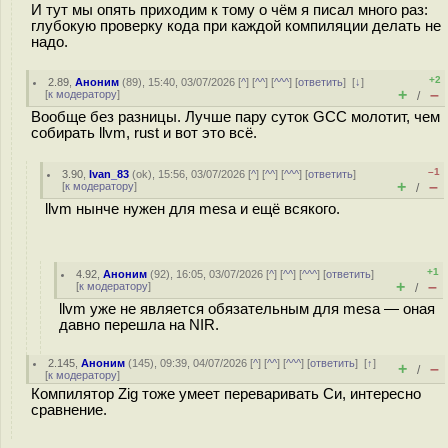
И тут мы опять приходим к тому о чём я писал много раз:
глубокую проверку кода при каждой компиляции делать не
надо.
+2
2.89
,
Аноним
(
89
), 15:40, 03/07/2026 [
^
] [
^^
] [
^^^
] [
ответить
]
[
↓
]
+
–
[
к модератору
]
/
Вообще без разницы. Лучше пару суток GCC молотит, чем
собирать llvm, rust и вот это всё.
–1
3.90
,
Ivan_83
(
ok
), 15:56, 03/07/2026 [
^
] [
^^
] [
^^^
] [
ответить
]
+
–
[
к модератору
]
/
llvm нынче нужен для mesa и ещё всякого.
+1
4.92
,
Аноним
(
92
), 16:05, 03/07/2026 [
^
] [
^^
] [
^^^
] [
ответить
]
+
–
[
к модератору
]
/
llvm уже не является обязательным для mesa — оная
давно перешла на NIR.
2.145
,
Аноним
(
145
), 09:39, 04/07/2026 [
^
] [
^^
] [
^^^
] [
ответить
]
[
↑
]
+
–
/
[
к модератору
]
Компилятор Zig тоже умеет переваривать Си, интересно
сравнение.