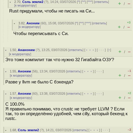
2.70
,
Соль земли2
(
?
), 14:24, 03/07/2026 [
^
] [
^^
] [
^^^
] [
ответить
]
+
–
/
[
к модератору
]
Rust придумали, чтобы не писать на Си...
+3
3.82
,
Аноним
(
60
), 15:08, 03/07/2026 [
^
] [
^^
] [
^^^
] [
ответить
]
+
–
[
к модератору
]
/
Чтобы переписывать с Си.
1.50
,
Ананоним
(
?
), 13:25, 03/07/2026 [
ответить
] [
﹢﹢﹢
] [
· · ·
]
[
↑
]
+
–
/
[
к модератору
]
Это тоже компилит так что нужно 32 Гигабайта ОЗУ?
–1
1.55
,
Аноним
(
56
), 13:34, 03/07/2026 [
ответить
] [
﹢﹢﹢
] [
· · ·
]
+
–
[
к модератору
]
/
Разве у llvm не было C бэкенда?
+2
1.57
,
Аноним
(
60
), 13:38, 03/07/2026 [
ответить
] [
﹢﹢﹢
] [
· · ·
]
+
–
[
к модератору
]
/
C 100.0%
Я правильно понимаю, что crustc не требует LLVM ? Если
так, то он определённо удобней, чем cilly, который бекенд к
rustc.
–2
1.68
,
Соль земли2
(
?
), 14:21, 03/07/2026 [
ответить
] [
﹢﹢﹢
] [
· · ·
]