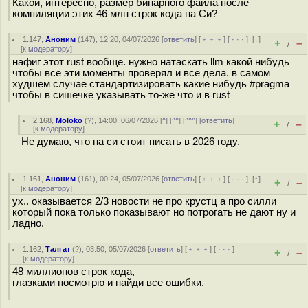
Какой, интересно, размер бинарного файла после
компиляции этих 46 млн строк кода на Си?
1.147
,
Аноним
(
147
), 12:20, 04/07/2026 [
ответить
] [
﹢﹢﹢
] [
· · ·
]
[
↓
]
+
–
/
[
к модератору
]
нафиг этот rust вообще. нужно натаскать llm какой нибудь
чтобы все эти моменты проверял и все дела. в самом
худшем случае стандартизировать какие нибудь #pragma
чтобы в сишечке указывать то-же что и в rust
2.168
,
Moloko
(
?
), 14:00, 06/07/2026 [
^
] [
^^
] [
^^^
] [
ответить
]
+
–
/
[
к модератору
]
Не думаю, что на си стоит писать в 2026 году.
1.161
,
Аноним
(
161
), 00:24, 05/07/2026 [
ответить
] [
﹢﹢﹢
] [
· · ·
]
[
↑
]
+
–
/
[
к модератору
]
ух.. оказывается 2/3 новости не про крустц а про силли
который пока только показывают но потрогать не дают ну и
ладно.
1.162
,
Талгат
(
?
), 03:50, 05/07/2026 [
ответить
] [
﹢﹢﹢
] [
· · ·
]
+
–
/
[
к модератору
]
48 миллионов строк кода,
глазками посмотрю и найди все ошибки.