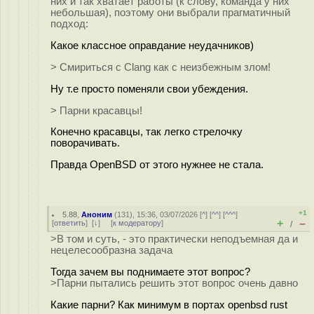
них и так хватает работы (к слову, команда у них
небольшая), поэтому они выбрали прагматичный
подход:
Какое классное оправдание неудачников)
> Смириться с Clang как с неизбежным злом!
Ну т.е просто поменяли свои убеждения.
> Парни красавцы!
Конечно красавцы, так легко стрелочку
поворачивать.
Правда OpenBSD от этого нужнее не стала.
+1
5.88
,
Аноним
(
131
), 15:36, 03/07/2026 [
^
] [
^^
] [
^^^
]
+
–
[
ответить
]
[
↓
] [
к модератору
]
/
>В том и суть, - это практически неподъемная да и
нецелесообразна задача
Тогда зачем вы поднимаете этот вопрос?
>Парни пытались решить этот вопрос очень давно
Какие парни? Как минимум в портах openbsd rust