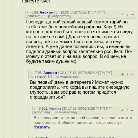
присутствует.
6.94
,
Аноним
(
3
), 16:08, 03/07/2026 [
^
] [
^^
] [
^^^
]
+
–
/
[
ответить
]
[
к модератору
]
Господи, да мой самый первый комментарий по
этой теме был полнейшим рофлом, Карл!) Из
которого должно быть понятно что имеется ввиду,
но похоже не вам!;) Далее человек спросил
вопрос, где это может быть полезно, и я ему
ответил. А уже далее появились вы, и именно вы
подняли данный вопрос касательно gcc, llvm! По-
моему я ответил и на ваш вопрос. В общем, не
будьте таким душным:)
7.96
,
Аноним
(
131
), 16:12, 03/07/2026 [
^
] [
^^
] [
^^^
]
+
–
/
[
ответить
]
[
↓
] [
к модератору
]
Вы первый день в интернете? Может нужно
предполагать, что когда вы пишите очередную
глупость, вам всё равно потом придётся
оправдываться?
8.102
,
Аноним
(
3
), 17:09, 03/07/2026 [
^
] [
^^
] [
^^^
]
+
–
/
[
ответить
]
[
к модератору
]
Вы получили ответ на свой вопрос, так ещё и чем-то
недовольны В общем, идите и...
текст свёрнут,
показать