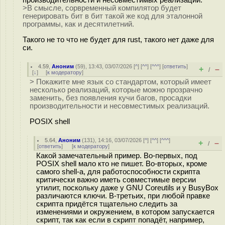
>В смысле, сорвременный компилятор будет
генерировать бит в бит такой же код для эталонной
программы, как и десятилетний.
Такого не то что не будет для rust, такого нет даже для
си.
4.59
,
Аноним
(
59
), 13:43, 03/07/2026 [
^
] [
^^
] [
^^^
] [
ответить
]
+
–
/
[
↓
] [
к модератору
]
> Покажите мне язык со стандартом, который имеет
несколько реализаций, которые можно прозрачно
заменить, без появления кучи багов, просадки
производительности и несовместимых реализаций.
POSIX shell
5.64
,
Аноним
(
131
), 14:16, 03/07/2026 [
^
] [
^^
] [
^^^
]
+
–
/
[
ответить
]
[
к модератору
]
Какой замечательный пример. Во-первых, под
POSIX shell мало кто не пишет. Во-вторых, кроме
самого shell-а, для работоспособности скрипта
критически важно иметь совместимые версии
утилит, поскольку даже у GNU Coreutils и у BusyBox
различаются ключи. В-третьих, при любой правке
скрипта придётся тщательно следить за
изменениями и окружением, в котором запускается
скрипт, так как если в скрипт попадёт, например,