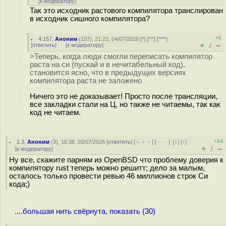
[
к модератору
]
Так это исходник растового компилятора транслирован
в исходник сишного компилятора?
+1
4.157
,
Аноним
(
157
), 21:23, 04/07/2026 [
^
] [
^^
] [
^^^
]
+
–
[
ответить
]
[
к модератору
]
/
>Теперь, когда люди смогли переписать компилятор
раста на си (пускай и в нечитабельный код),
становится ясно, что в предыдущих версиях
компилятора раста не заложено
Ничего это не доказывает! Просто после трансляции,
все закладки стали на Ц, но также не читаемы, так как
код не читаем.
+14
1.3
,
Аноним
(
3
), 10:38, 03/07/2026 [
ответить
] [
﹢﹢﹢
] [
· · ·
]
[
↓
] [
↑
]
+
–
[
к модератору
]
/
Ну все, скажите парням из OpenBSD что проблему доверия к
компилятору rust теперь можно решитт; дело за малым,
осталось только провести ревью 46 миллионов строк Си
кода;)
....большая нить свёрнута, показать (30)