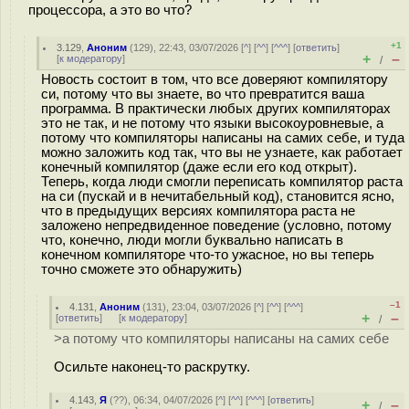
процессора, а это во что?
+1
3.129
,
Аноним
(
129
), 22:43, 03/07/2026 [
^
] [
^^
] [
^^^
] [
ответить
]
+
–
[
к модератору
]
/
Новость состоит в том, что все доверяют компилятору
си, потому что вы знаете, во что превратится ваша
программа. В практически любых других компиляторах
это не так, и не потому что языки высокоуровневые, а
потому что компиляторы написаны на самих себе, и туда
можно заложить код так, что вы не узнаете, как работает
конечный компилятор (даже если его код открыт).
Теперь, когда люди смогли переписать компилятор раста
на си (пускай и в нечитабельный код), становится ясно,
что в предыдущих версиях компилятора раста не
заложено непредвиденное поведение (условно, потому
что, конечно, люди могли буквально написать в
конечном компиляторе что-то ужасное, но вы теперь
точно сможете это обнаружить)
–1
4.131
,
Аноним
(
131
), 23:04, 03/07/2026 [
^
] [
^^
] [
^^^
]
+
–
[
ответить
]
[
к модератору
]
/
>а потому что компиляторы написаны на самих себе
Осильте наконец-то раскрутку.
4.143
,
Я
(
??
), 06:34, 04/07/2026 [
^
] [
^^
] [
^^^
] [
ответить
]
+
–
/