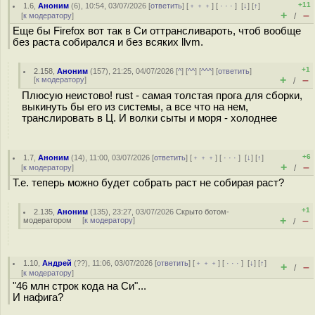
+11
1.6
,
Аноним
(
6
), 10:54, 03/07/2026 [
ответить
] [
﹢﹢﹢
] [
· · ·
]
[
↓
] [
↑
]
+
–
[
к модератору
]
/
Еще бы Firefox вот так в Си оттрансливароть, чтоб вообще
без раста собирался и без всяких llvm.
+1
2.158
,
Аноним
(
157
), 21:25, 04/07/2026 [
^
] [
^^
] [
^^^
] [
ответить
]
+
–
[
к модератору
]
/
Плюсую неистово! rust - самая толстая прога для сборки,
выкинуть бы его из системы, а все что на нем,
транслировать в Ц. И волки сыты и моря - холоднее
+6
1.7
,
Аноним
(
14
), 11:00, 03/07/2026 [
ответить
] [
﹢﹢﹢
] [
· · ·
]
[
↓
] [
↑
]
+
–
[
к модератору
]
/
Т.е. теперь можно будет собрать раст не собирая раст?
+1
2.135
,
Аноним
(
135
), 23:27, 03/07/2026
Скрыто ботом-
+
–
модератором
[
к модератору
]
/
1.10
,
Андрей
(
??
), 11:06, 03/07/2026 [
ответить
] [
﹢﹢﹢
] [
· · ·
]
[
↓
] [
↑
]
+
–
/
[
к модератору
]
"46 млн строк кода на Си"...
И нафига?