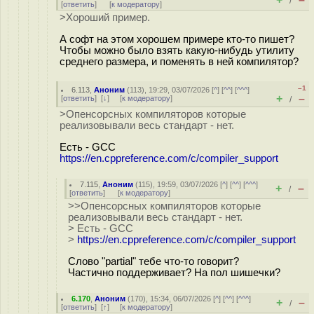
/
[
ответить
]
[
к модератору
]
>Хороший пример.
А софт на этом хорошем примере кто-то пишет?
Чтобы можно было взять какую-нибудь утилиту
среднего размера, и поменять в ней компилятор?
–1
6.113
,
Аноним
(
113
), 19:29, 03/07/2026 [
^
] [
^^
] [
^^^
]
+
–
[
ответить
]
[
↓
] [
к модератору
]
/
>Опенсорсных компиляторов которые
реализовывали весь стандарт - нет.
Есть - GCC
https://en.cppreference.com/c/compiler_support
7.115
,
Аноним
(
115
), 19:59, 03/07/2026 [
^
] [
^^
] [
^^^
]
+
–
/
[
ответить
]
[
к модератору
]
>>Опенсорсных компиляторов которые
реализовывали весь стандарт - нет.
> Есть - GCC
>
https://en.cppreference.com/c/compiler_support
Слово "partial" тебе что-то говорит?
Частично поддерживает? На пол шишечки?
6.170
,
Аноним
(
170
), 15:34, 06/07/2026 [
^
] [
^^
] [
^^^
]
+
–
/
[
ответить
]
[
↑
] [
к модератору
]