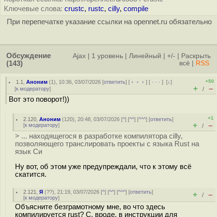
Ключевые слова:
crustc
,
rustc
,
cilly
,
compile
При перепечатке указание ссылки на opennet.ru обязательно
Обсуждение
Ajax
|
1 уровень
|
Линейный
|
+/-
|
Раскрыть
(143)
всё
|
RSS
+50
1.1
,
Аноним
(
1
), 10:36, 03/07/2026 [
ответить
] [
﹢﹢﹢
] [
· · ·
]
[
↓
]
+
–
[
к модератору
]
/
Вот это поворот!))
+1
2.120
,
Аноним
(
120
), 20:48, 03/07/2026 [
^
] [
^^
] [
^^^
] [
ответить
]
+
–
[
к модератору
]
/
> ... находящегося в разработке компилятора cilly,
позволяющего транслировать проекты с языка Rust на
язык Си
Ну вот, об этом уже предупреждали, что к этому всё
скатится.
2.121
,
Я
(
??
), 21:19, 03/07/2026 [
^
] [
^^
] [
^^^
] [
ответить
]
+
–
/
[
к модератору
]
Объясните безграмотному мне, во что здесь
компилируется rust? C, вроде, в инструкции для