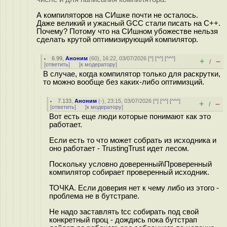
А компиляторов на СИшке почти не осталось.
Даже великий и ужасный GCC стали писать на С++.
Почему? Потому что на СИшном убожестве нельзя
сделать крутой оптимизирующий компилятор.
6.99
,
Аноним
(
60
), 16:22, 03/07/2026 [
^
] [
^^
] [
^^^
]
+
–
/
[
ответить
]
[
к модератору
]
В случае, когда компилятор только для раскрутки,
то можно вообще без каких-либо оптимизций.
7.133
,
Аноним
(
-
), 23:15, 03/07/2026 [
^
] [
^^
] [
^^^
]
+
–
/
[
ответить
]
[
к модератору
]
Вот есть еще люди которые понимают как это
работает.
Если есть то что может собрать из исходника и
оно работает - TrustingTrust идет лесом.
Поскольку условно доверенный\Проверенный
компилятор собирает проверенный исходник.
ТОЧКА. Если доверия нет к чему либо из этого -
проблема не в бутстрапе.
Не надо заставлять tcc собирать под свой
конкретный проц - дождись пока бутстрап