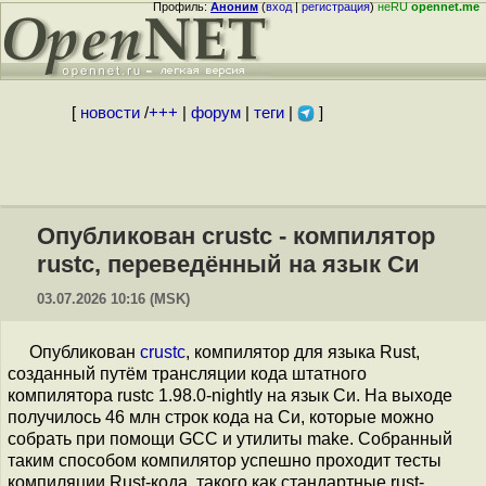
Профиль:
Аноним
(
вход
|
регистрация
)
неRU
opennet.me
[
новости
/
+++
|
форум
|
теги
|
]
Опубликован crustc - компилятор
rustc, переведённый на язык Си
03.07.2026 10:16 (MSK)
Опубликован
crustc
, компилятор для языка Rust,
созданный путём трансляции кода штатного
компилятора rustc 1.98.0-nightly на язык Си. На выходе
получилось 46 млн строк кода на Си, которые можно
собрать при помощи GCC и утилиты make. Собранный
таким способом компилятор успешно проходит тесты
компиляции Rust-кода, такого как стандартные rust-