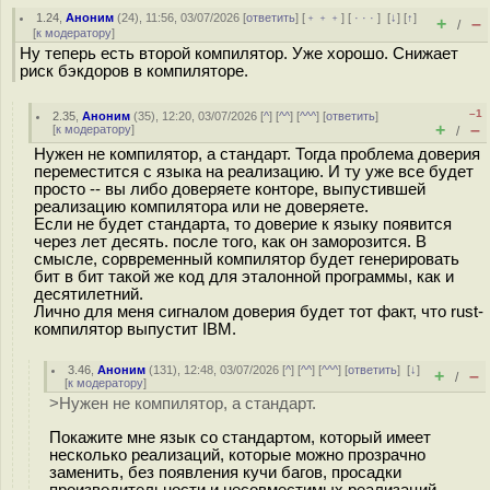
1.24
,
Аноним
(
24
), 11:56, 03/07/2026 [
ответить
] [
﹢﹢﹢
] [
· · ·
]
[
↓
] [
↑
]
+
–
/
[
к модератору
]
Ну теперь есть второй компилятор. Уже хорошо. Снижает
риск бэкдоров в компиляторе.
–1
2.35
,
Аноним
(
35
), 12:20, 03/07/2026 [
^
] [
^^
] [
^^^
] [
ответить
]
+
–
[
к модератору
]
/
Нужен не компилятор, а стандарт. Тогда проблема доверия
переместится с языка на реализацию. И ту уже все будет
просто -- вы либо доверяете конторе, выпустившей
реализацию компилятора или не доверяете.
Если не будет стандарта, то доверие к языку появится
через лет десять. после того, как он заморозится. В
смысле, сорвременный компилятор будет генерировать
бит в бит такой же код для эталонной программы, как и
десятилетний.
Лично для меня сигналом доверия будет тот факт, что rust-
компилятор выпустит IBM.
3.46
,
Аноним
(
131
), 12:48, 03/07/2026 [
^
] [
^^
] [
^^^
] [
ответить
]
[
↓
]
+
–
/
[
к модератору
]
>Нужен не компилятор, а стандарт.
Покажите мне язык со стандартом, который имеет
несколько реализаций, которые можно прозрачно
заменить, без появления кучи багов, просадки
производительности и несовместимых реализаций.