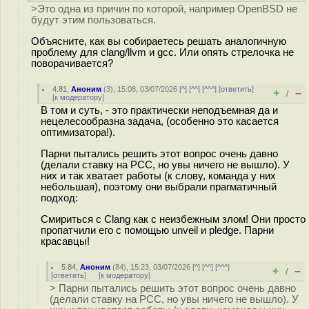
>Это одна из причин по которой, например OpenBSD не
будут этим пользоваться.
Объясните, как вы собираетесь решать аналогичную
проблему для clang/llvm и gcc. Или опять стрелочка не
поворачивается?
4.81
,
Аноним
(
3
), 15:08, 03/07/2026 [
^
] [
^^
] [
^^^
] [
ответить
]
+
–
/
[
к модератору
]
В том и суть, - это практически неподъемная да и
нецелесообразна задача, (особенно это касается
оптимизатора!).
Парни пытались решить этот вопрос очень давно
(делали ставку на PCC, но увы ничего не вышло). У
них и так хватает работы (к слову, команда у них
небольшая), поэтому они выбрали прагматичный
подход:
Смириться с Clang как с неизбежным злом! Они просто
пропатчили его с помощью unveil и pledge. Парни
красавцы!
5.84
,
Аноним
(
84
), 15:23, 03/07/2026 [
^
] [
^^
] [
^^^
]
+
–
/
[
ответить
]
[
к модератору
]
> Парни пытались решить этот вопрос очень давно
(делали ставку на PCC, но увы ничего не вышло). У