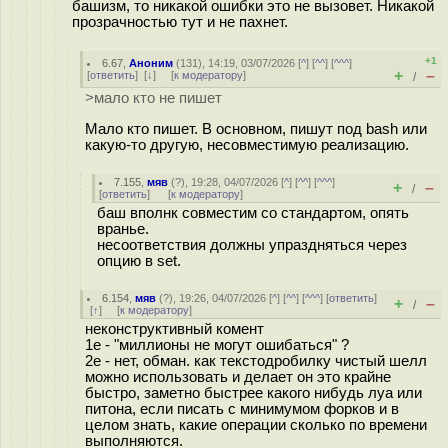
башизм, то никакой ошибки это не вызовет. Никакой
прозрачностью тут и не пахнет.
+1
6.67
,
Аноним
(
131
), 14:19, 03/07/2026 [
^
] [
^^
] [
^^^
]
+
–
[
ответить
]
[
↓
] [
к модератору
]
/
>мало кто не пишет
Мало кто пишет. В основном, пишут под bash или
какую-то другую, несовместимую реализацию.
7.155
,
мяв
(
?
), 19:28, 04/07/2026 [
^
] [
^^
] [
^^^
]
+
–
/
[
ответить
]
[
к модератору
]
баш вполнк совместим со стандартом, опять
вранье.
несоответствия должны упраздняться через
опцию в set.
6.154
,
мяв
(
?
), 19:26, 04/07/2026 [
^
] [
^^
] [
^^^
] [
ответить
]
+
–
/
[
↑
] [
к модератору
]
неконструктивный комент
1е - "миллионы не могут ошибаться" ?
2е - нет, обман. как текстодробилку чистый шелл
можно использовать и делает он это крайне
быстро, заметно быстрее какого нибудь луа или
питона, если писать с минимумом форков и в
целом знать, какие операции сколько по времени
выполняются.