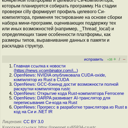
конкретной платформы и целевого Си-компилятора,
которым планируется собирать программу. На стадии
проверки cilly формирует профиль целевого Си-
компилятора, применяя тестирование на основе сборки
набора мини-программ, оценивающих поддержку тех
или иных возможностей (например, _Thread_local) и
определяющих такие особенности платформы, как
размеры типов, выравнивание данных в памяти и
раскладка структур.
+
–
исправить
/
+38
Главная ссылка к новости
(
https://news.ycombinator.com/i...
)
OpenNews: NVIDIA опубликовала CUDA-oxide,
компилятор из Rust в CUDA
OpenNews: GCC-бэкенд достиг возможности полной
раскрутки компилятора rustc
OpenNews: Открытие кода Rust-компилятора Ferrocene
OpenNews: DARPA развивает AI-транслятор для
переписывания Си-кода на Rust
OpenNews: Прогресс в разработке транслятора из Rust в
код на Cи и .NET IR
Лицензия:
CC BY 3.0
Короткая ссылка: https://opennet.ru/65834-crustc