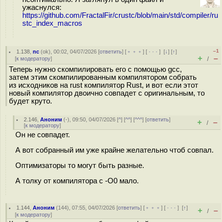
ужаснулся:
https://github.com/FractalFir/crustc/blob/main/std/compiler/ru
stc_index_macros
–1
1.138
,
nc
(
ok
), 00:02, 04/07/2026 [
ответить
] [
﹢﹢﹢
] [
· · ·
]
[
↓
] [
↑
]
+
–
[
к модератору
]
/
Теперь нужно скомпилировать его с помощью gcc,
затем этим скомпилированным компилятором собрать
из исходников на rust компилятор Rust, и вот если этот
новый компилятор двоично совпадет с оригинальным, то
будет круто.
2.146
,
Аноним
(
-
), 09:50, 04/07/2026 [
^
] [
^^
] [
^^^
] [
ответить
]
+
–
/
[
к модератору
]
Он не совпадет.
А вот собранный им уже крайне желательно чтоб совпал.
Оптимизаторы то могут быть разные.
А толку от компилятора с -O0 мало.
1.144
,
Аноним
(
144
), 07:55, 04/07/2026 [
ответить
] [
﹢﹢﹢
] [
· · ·
]
[
↑
]
+
–
/
[
к модератору
]