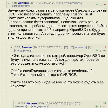
2.18
,
Аноним
(
3
), 11:23, 03/07/2026 [
^
] [
^^
] [
^^^
] [
ответить
]
+
–
/
[
к модератору
]
Важен сам факт разрыва цепочки через Си-код и условный
GCC, что позволит решить проблему Trusting Trust
"математеческим бутсраппигом". Однако для
"человеческого бутстраппинга", невозможность ревью
означает, что проблема доверия остается нерешенной! Это
одна из причин по которой, например OpenBSD не будут
этим пользоваться. А вот для других проектов, этого будет
вполне достаточно!
–1
3.26
,
Аноним
(
26
), 12:01, 03/07/2026 [
^
] [
^^
] [
^^^
] [
ответить
]
[
↓
]
+
–
[
к модератору
]
/
> Это одна из причин по которой, например OpenBSD не
будут этим пользоваться. А вот для других проектов,
этого будет вполне достаточно!
Эээ? а опенБздяшники они какие-то особенные?
Такоей же сишный овнокод с CVE/RCE.
Учитывая что оно нигде не нужно, то можно судить о её
качестве.
+2
4.108
,
Аноним
(
108
), 18:16, 03/07/2026 [
^
] [
^^
] [
^^^
]
+
–
[
ответить
]
[
к модератору
]
/