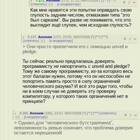
7.171
,
Аноним
(
171
), 17:12, 06/07/2026 [
^
] [
^^
] [
^^^
]
+
–
/
[
ответить
]
[
↑
] [
к модератору
]
Как мне нравятся эти попытки оправдать свою
глупость задним числом, отмазками типа "это
был сарказм". Вы разве не понимаете, что это
выглядит ещё глупее, чем исходная глупость?
5.137
,
Аноним
(
137
), 23:53, 03/07/2026 [
^
] [
^^
] [
^^^
]
+
–
/
[
ответить
]
[
↑
] [
к модератору
]
> Они просто пропатчили его с помощью unveil и
pledge.
Ты сейчас реально предлагаешь доверять
программисту не напортачить с unveil and pledge?
Тому же самому программисту, из-за которого весь
этот балаган нужен, потому что он неспособен не
попортить память просто в силу ограничений
человеческого разума? И всё это ради того, чтобы
ни в коем случае не доверять эту проверку
компилятору, у которого таких органичений нет в
принципе?
3.165
,
Аноним
(
165
), 13:57, 05/07/2026 [
^
] [
^^
] [
^^^
] [
ответить
]
+
–
/
[
↑
] [
к модератору
]
> Однако для "человеческого бутстраппинга",
невозможность ревью означает, что проблема доверия
остается нерешенной!