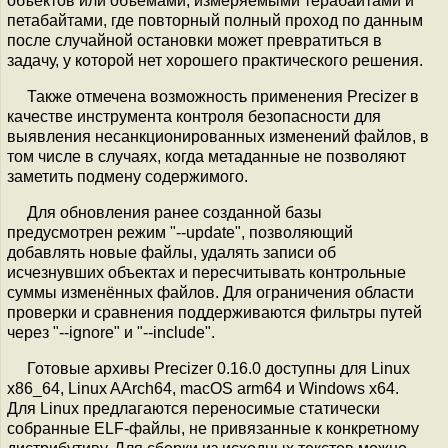
объектов или объёмами, измеряемыми терабайтами и
петабайтами, где повторный полный проход по данным
после случайной остановки может превратиться в
задачу, у которой нет хорошего практического решения.
Также отмечена возможность применения Precizer в
качестве инструмента контроля безопасности для
выявления несанкционированных изменений файлов, в
том числе в случаях, когда метаданные не позволяют
заметить подмену содержимого.
Для обновления ранее созданной базы
предусмотрен режим "--update", позволяющий
добавлять новые файлы, удалять записи об
исчезнувших объектах и пересчитывать контрольные
суммы изменённых файлов. Для ограничения области
проверки и сравнения поддерживаются фильтры путей
через "--ignore" и "--include".
Готовые архивы Precizer 0.16.0 доступны для Linux
x86_64, Linux AArch64, macOS arm64 и Windows x64.
Для Linux предлагаются переносимые статически
собранные ELF-файлы, не привязанные к конкретному