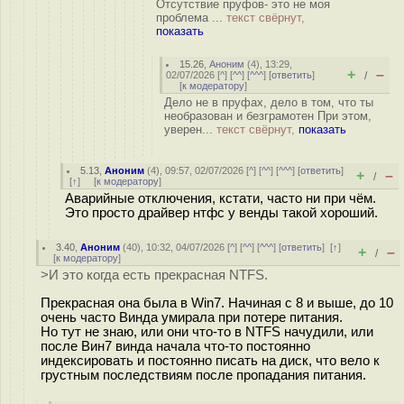
Отсутствие пруфов- это не моя
проблема ...
текст свёрнут,
показать
15.26
,
Аноним
(
4
), 13:29,
+
–
02/07/2026 [
^
] [
^^
] [
^^^
] [
ответить
]
/
[
к модератору
]
Дело не в пруфах, дело в том, что ты
необразован и безграмотен При этом,
уверен...
текст свёрнут,
показать
5.13
,
Аноним
(
4
), 09:57, 02/07/2026 [
^
] [
^^
] [
^^^
] [
ответить
]
+
–
/
[
↑
] [
к модератору
]
Аварийные отключения, кстати, часто ни при чём.
Это просто драйвер нтфс у венды такой хороший.
3.40
,
Аноним
(
40
), 10:32, 04/07/2026 [
^
] [
^^
] [
^^^
] [
ответить
]
[
↑
]
+
–
/
[
к модератору
]
>И это когда есть прекрасная NTFS.
Прекрасная она была в Win7. Начиная с 8 и выше, до 10
очень часто Винда умирала при потере питания.
Но тут не знаю, или они что-то в NTFS начудили, или
после Вин7 винда начала что-то постоянно
индексировать и постоянно писать на диск, что вело к
грустным последствиям после пропадания питания.