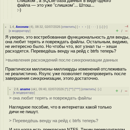
слишком", а SQLite база данных в виде одного
файла — это уже "слишком"... Штош...
:-)
–4
1.4
,
Аноним
(
4
), 08:32, 02/07/2026 [
ответить
] [
﹢﹢﹢
] [
· · ·
]
[
↓
] [
↑
]
+
–
[
к модератору
]
/
Я уверен, это востребованная функциональность для венды,
она любит терять и повреждать файлы. Остальным, видимо,
не интересно было. Но чтобы что, вот узнал ты -- хеши
расходятся. Переведёшь венду на рейд с btrfs теперь?
>выявления расхождений после синхронизации данных
Практически миллионы-миллиарды изменений отслеживать
не реалистично. Rsync уже позволяет перепроверить после
завершения синхронизации, этого достаточно.
2.8
,
aname
(
ok
), 09:40, 02/07/2026 [
^
] [
^^
] [
^^^
] [
ответить
]
[
↓
]
+
–
/
[
к модератору
]
> она любит терять и повреждать файлы
Наглядное пособие, что в интернетах какой только
дичи не пишут.
> Переведёшь венду на рейд с btrfs теперь?
И это когда есть прекрасная NTFS. Таким переводителям