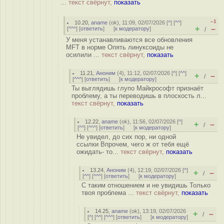
...
текст свёрнут,
показать
–1
10.20
,
aname
(
ok
), 11:09, 02/07/2026 [
^
] [
^^
]
+
–
[
^^^
] [
ответить
]
[
к модератору
]
/
У меня устанавливаются все обновления
MFT в норме Опять линуксоиды не
осилили ...
текст свёрнут,
показать
11.21
,
Аноним
(
4
), 11:12, 02/07/2026 [
^
] [
^^
]
+
–
/
[
^^^
] [
ответить
]
[
к модератору
]
Ты выглядишь глупо Майкрософт признаёт
проблему, а ты переводишь в плоскость л...
текст свёрнут,
показать
12.22
,
aname
(
ok
), 11:56, 02/07/2026 [
^
]
+
–
/
[
^^
] [
^^^
] [
ответить
]
[
к модератору
]
Не увидел, до сих пор, ни одной
ссылки Впрочем, чего ж от тебя ещё
ожидать- то...
текст свёрнут,
показать
13.24
,
Аноним
(
4
), 12:19, 02/07/2026 [
^
]
+
–
/
[
^^
] [
^^^
] [
ответить
]
[
к модератору
]
С таким отношением и не увидишь Только
твоя проблема ...
текст свёрнут,
показать
14.25
,
aname
(
ok
), 13:19, 02/07/2026
+
–
/
[
^
] [
^^
] [
^^^
] [
ответить
]
[
к модератору
]