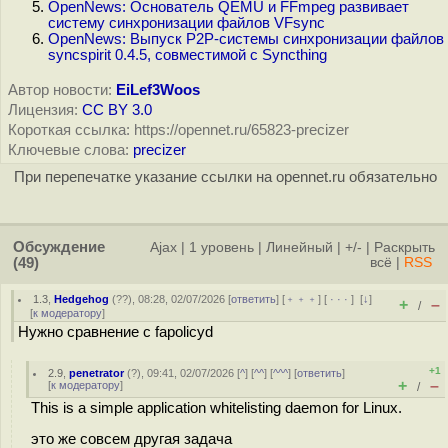
OpenNews: Основатель QEMU и FFmpeg развивает
систему синхронизации файлов VFsync
OpenNews: Выпуск P2P-системы синхронизации файлов
syncspirit 0.4.5, совместимой с Syncthing
Автор новости:
EiLef3Woos
Лицензия:
CC BY 3.0
Короткая ссылка: https://opennet.ru/65823-precizer
Ключевые слова:
precizer
При перепечатке указание ссылки на opennet.ru обязательно
Обсуждение
Ajax
|
1 уровень
|
Линейный
|
+/-
|
Раскрыть
(49)
всё
|
RSS
1.3
,
Hedgehog
(
??
), 08:28, 02/07/2026 [
ответить
] [
﹢﹢﹢
] [
· · ·
]
[
↓
]
+
–
/
[
к модератору
]
Нужно сравнение с fapolicyd
+1
2.9
,
penetrator
(
?
), 09:41, 02/07/2026 [
^
] [
^^
] [
^^^
] [
ответить
]
+
–
[
к модератору
]
/
This is a simple application whitelisting daemon for Linux.
это же совсем другая задача