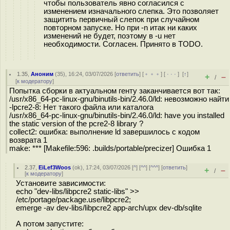
чтобы пользователь явно согласился с
изменением изначального слепка. Это позволяет
защитить первичный слепок при случайном
повторном запуске. Но при -n итак ни каких
изменений не будет, поэтому в -u нет
необходимости. Согласен. Принято в TODO.
1.35
,
Аноним
(
35
), 16:24, 03/07/2026 [
ответить
] [
﹢﹢﹢
] [
· · ·
]
[
↑
]
+
–
/
[
к модератору
]
Попытка сборки в актуальном генту заканчивается вот так:
/usr/x86_64-pc-linux-gnu/binutils-bin/2.46.0/ld: невозможно найти
-lpcre2-8: Нет такого файла или каталога
/usr/x86_64-pc-linux-gnu/binutils-bin/2.46.0/ld: have you installed
the static version of the pcre2-8 library ?
collect2: ошибка: выполнение ld завершилось с кодом
возврата 1
make: *** [Makefile:596: .builds/portable/precizer] Ошибка 1
2.37
,
EiLef3Woos
(
ok
), 17:24, 03/07/2026 [
^
] [
^^
] [
^^^
] [
ответить
]
+
–
/
[
к модератору
]
Установите зависимости:
echo "dev-libs/libpcre2 static-libs" >>
/etc/portage/package.use/libpcre2;
emerge -av dev-libs/libpcre2 app-arch/upx dev-db/sqlite
А потом запустите: