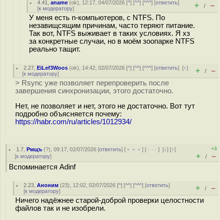
4.41
,
aname
(
ok
), 12:17, 04/07/2026 [
^
] [
^^
] [
^^^
] [
ответить
]
+
–
/
[
к модератору
]
У меня есть n-компьютеров, с NTFS. По
незавищсящим причинам, часто теряют питание.
Так вот, NTFS выживает в таких условиях. Я хз
за конкретные случаи, но в моём зоопарке NTFS
реально тащит.
2.27
,
EiLef3Woos
(
ok
), 14:42, 02/07/2026 [
^
] [
^^
] [
^^^
] [
ответить
]
[
↑
]
+
–
/
[
к модератору
]
> Rsync уже позволяет перепроверить после
завершения синхронизации, этого достаточно.
Нет, не позволяет и нет, этого не достаточно. Вот тут
подробно объясняется почему:
https://habr.com/ru/articles/1012934/
+3
1.7
,
Рмщъ
(
?
), 09:17, 02/07/2026 [
ответить
] [
﹢﹢﹢
] [
· · ·
]
[
↓
] [
↑
]
+
–
[
к модератору
]
/
Вспоминается Adinf
2.23
,
Аноним
(
23
), 12:02, 02/07/2026 [
^
] [
^^
] [
^^^
] [
ответить
]
+
–
/
[
к модератору
]
Ничего надёжнее старой-доброй проверки целостности
файлов так и не изобрели.