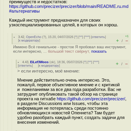
преимуществ и недостатков:
https://github.com/precizer/precizer/blob/main/README.ru.md
#альтернативы
Каждый инструмент предназначен для своих
узкоспециализированных целей, в которых он хорош.
+1
3.42
,
OpenEcho
(
?
), 15:20, 04/07/2026 [
^
] [
^^
] [
^^^
] [
ответить
]
+
–
[
к модератору
]
/
Иммено Всё гениальное - простое Я пробовал ваш инструмент,
если интересно, ...
большой текст свёрнут,
показать
4.43
,
EiLef3Woos
(
ok
), 18:36, 05/07/2026 [
^
] [
^^
] [
^^^
]
+
–
/
[
ответить
]
[
к модератору
]
> если интересно, моё мнение:
Мнение действительно очень интересно. Это,
пожалуй, первое объективное мнение и с критикой
и пожеланиями за все два года разработки. Вас не
затруднит опубликовать такой обзор на странице
проекта на гитхабе
https://github.com/precizer/precizer/
,
в разделе Discussions или Issues, чтобы эта
информация не потерялась среди постоянно
обновляющихся новостей Опеннета? Там будет
удобно разобрать каждый пункт, создать задачи для
внесения изменений.