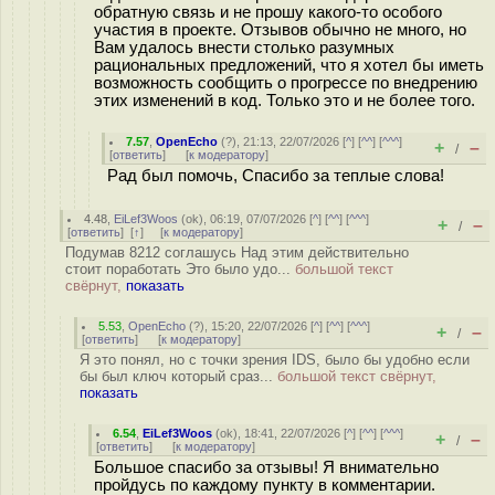
обратную связь и не прошу какого-то особого
участия в проекте. Отзывов обычно не много, но
Вам удалось внести столько разумных
рациональных предложений, что я хотел бы иметь
возможность сообщить о прогрессе по внедрению
этих изменений в код. Только это и не более того.
7.57
,
OpenEcho
(
?
), 21:13, 22/07/2026 [
^
] [
^^
] [
^^^
]
+
–
/
[
ответить
]
[
к модератору
]
Рад был помочь, Спасибо за теплые слова!
4.48
,
EiLef3Woos
(
ok
), 06:19, 07/07/2026 [
^
] [
^^
] [
^^^
]
+
–
/
[
ответить
]
[
↑
] [
к модератору
]
Подумав 8212 соглашусь Над этим действительно
стоит поработать Это было удо...
большой текст
свёрнут,
показать
5.53
,
OpenEcho
(
?
), 15:20, 22/07/2026 [
^
] [
^^
] [
^^^
]
+
–
/
[
ответить
]
[
к модератору
]
Я это понял, но с точки зрения IDS, было бы удобно если
бы был ключ который сраз...
большой текст свёрнут,
показать
6.54
,
EiLef3Woos
(
ok
), 18:41, 22/07/2026 [
^
] [
^^
] [
^^^
]
+
–
/
[
ответить
]
[
к модератору
]
Большое спасибо за отзывы! Я внимательно
пройдусь по каждому пункту в комментарии.