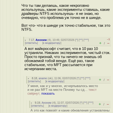
Что ты там делаешь, какое некроговно
используешь, какие эксперименты ставишь, какие
драйверы NTFS используешь- я не знаю, но
очевидно, что проблема уж точно не в шинде.
Вот что- что в шинде уж точно стабильное, так это
NTFS.
–1
7.17
,
Аноним
(
4
), 10:49, 02/07/2026 [
^
] [
^^
] [
^^^
]
+
–
[
ответить
]
[
к модератору
]
/
А вот майкрософт считает, что в 10 раз 10
устраняли. Никаких экспериментов, чистый сток.
Просто признай, что ты ничего не знаешь об
обожаемой тобой венде. Ещё раз, такое
стабильное, что MFT рассыпается при
исчерпании места.
8.18
,
aname
(
ok
), 11:06, 02/07/2026 [
^
] [
^^
] [
^^^
]
+
–
/
[
ответить
]
[
к модератору
]
У меня, как и у многих, исчерпывалось место
и не раз MFT на месте Почему ты сд...
текст
свёрнут,
показать
9.19
,
Аноним
(
4
), 11:07, 02/07/2026 [
^
] [
^^
] [
^^^
]
+
–
/
[
ответить
]
[
к модератору
]
А это как повезёт и какие обновления установлены