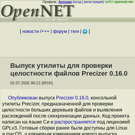
Профиль:
Аноним
(
вход
|
регистрация
)
неRU
opennet.me
[
новости
/
+++
|
форум
|
теги
|
]
Выпуск утилиты для проверки
целостности файлов Precizer 0.16.0
02.07.2026 06:13 (MSK)
Опубликован
выпуск
Precizer 0.16.0
, консольной
утилиты Precizer, предназначенной для проверки
целостности больших деревьев файлов и выявления
расхождений после синхронизации данных. Код проекта
написан на языке Си и
распространяется
под лицензией
GPLv3. Готовые сборки ранее были доступны для Linux
и macOS, а ключевым изменением нового выпуска