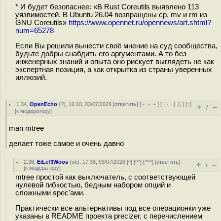
* И будет безопаснее: «В Rust Coreutils выявлено 113
уязвимостей. В Ubuntu 26.04 возвращены cp, mv и rm из
GNU Coreutils»
https://www.opennet.ru/opennews/art.shtml?
num=65278
Если Вы решили вынести своё мнение на суд сообщества,
будьте добры снабдить его аргументами. А то без
инженерных знаний и опыта оно рискует выглядеть не как
экспертная позиция, а как открытка из страны уверенных
иллюзий.
1.34
,
OpenEcho
(
?
), 16:10, 03/07/2026 [
ответить
] [
﹢﹢﹢
] [
· · ·
]
[
↓
] [
↑
]
+
–
/
[
к модератору
]
man mtree
делает тоже самое и очень давно
2.38
,
EiLef3Woos
(
ok
), 17:38, 03/07/2026 [
^
] [
^^
] [
^^^
] [
ответить
]
+
–
/
[
к модератору
]
mtree простой как выключатель, с соответствующей
нулевой гибкостью, бедным набором опций и
сложными spec'ами.
Практически все альтернативы под все операционки уже
указаны в README проекта precizer, с перечислением