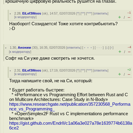
крошечную цифровую реальность рушится на глазах.
–1
2.28
,
EiLef3Woos
(
ok
), 14:57, 02/07/2026 [
^
] [
^^
] [
^^^
] [
ответить
]
+
–
[
к модератору
]
/
Наоборот! Созидается! Тоже хотите контрибьютить?
:-D
–4
1.30
,
Аноним
(
30
), 16:35, 02/07/2026 [
ответить
] [
﹢﹢﹢
] [
· · ·
]
[
↓
] [
↑
]
+
–
[
к модератору
]
/
Софт на Си уже даже смотреть не хочется.
+2
2.31
,
EiLef3Woos
(
ok
), 17:19, 02/07/2026 [
^
] [
^^
] [
^^^
] [
ответить
]
+
–
[
к модератору
]
/
Тогда напишите свой, не на Си, который:
* Будет работать быстрее:
* «Performance vs Programming Effort between Rust and C
on Multicore Architectures: Case Study in N-Body»
https://www.researchgate.net/publication/357230568_Performa
nce_vs_Programming_
* «OpenSimplex2F Rust vs C implementations performance
benchmark»
https://gist.github.com/EndrII/c1a06a3e027a78e1639774b6138a
6ce2