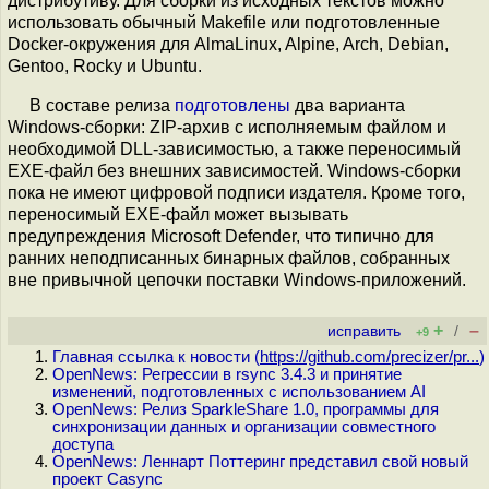
дистрибутиву. Для сборки из исходных текстов можно
использовать обычный Makefile или подготовленные
Docker-окружения для AlmaLinux, Alpine, Arch, Debian,
Gentoo, Rocky и Ubuntu.
В составе релиза
подготовлены
два варианта
Windows-сборки: ZIP-архив с исполняемым файлом и
необходимой DLL-зависимостью, а также переносимый
EXE-файл без внешних зависимостей. Windows-сборки
пока не имеют цифровой подписи издателя. Кроме того,
переносимый EXE-файл может вызывать
предупреждения Microsoft Defender, что типично для
ранних неподписанных бинарных файлов, собранных
вне привычной цепочки поставки Windows-приложений.
+
–
исправить
/
+9
Главная ссылка к новости (
https://github.com/precizer/pr...
)
OpenNews: Регрессии в rsync 3.4.3 и принятие
изменений, подготовленных с использованием AI
OpenNews: Релиз SparkleShare 1.0, программы для
синхронизации данных и организации совместного
доступа
OpenNews: Леннарт Поттеринг представил свой новый
проект Casync