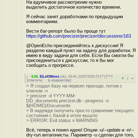
На вдумчивое рассмотрение нужно
выделить достаточное количество времени.
Я сейчас занят доработками по предыдущим
комментариям.
Вести баг-репорт было бы проще тут
https://github.com/precizer/precizer/discussions/163
@OpenEcho присоединяйтесь к дискуссии! Я
разделю каждый пункт на задачу для доработки. Я
имею в виду задачи для себя. Если Вы смогли бы
присоединиться к дискуссии, то я бы мог
сообщать о прогрессе.
6.56
,
EiLef3Woos
(
ok
), 19:44, 22/07/2026 [
^
] [
^^
] [
^^^
]
+
–
/
[
ответить
]
[
к модератору
]
> Я создал базу на первоm проходе, потом с
ключом -n
> precizer -d YYYY-MM-
DD_documents.precizer.db --progress -n
${HOME}/Documents
> В надежде получить просто сравнение текущего
состояния с базой в итоге вышло
> ERROR: Exit status » WARNING
Всё, теперь я понял идею! Опции -u/--update и -n/--
dry-run антагонисты. Параметр -u сделан для того,