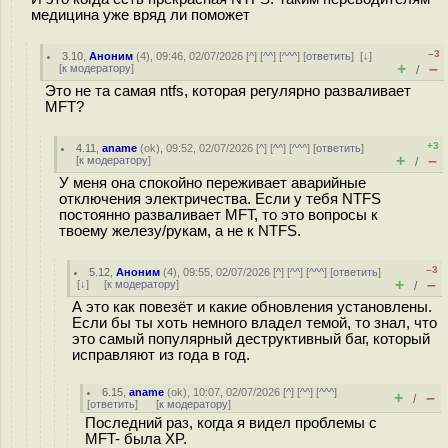
медицина уже вряд ли поможет
–3
3.10
,
Аноним
(
4
), 09:46, 02/07/2026 [
^
] [
^^
] [
^^^
] [
ответить
]
[
↓
]
+
–
[
к модератору
]
/
Это не та самая ntfs, которая регулярно разваливает
MFT?
+3
4.11
,
aname
(
ok
), 09:52, 02/07/2026 [
^
] [
^^
] [
^^^
] [
ответить
]
+
–
[
к модератору
]
/
У меня она спокойно переживает аварийные
отключения электричества. Если у тебя NTFS
постоянно разваливает MFT, то это вопросы к
твоему железу/рукам, а не к NTFS.
–3
5.12
,
Аноним
(
4
), 09:55, 02/07/2026 [
^
] [
^^
] [
^^^
] [
ответить
]
+
–
[
↓
] [
к модератору
]
/
А это как повезёт и какие обновления установлены.
Если бы ты хоть немного владел темой, то знал, что
это самый популярный деструктивный баг, который
исправляют из года в год.
6.15
,
aname
(
ok
), 10:07, 02/07/2026 [
^
] [
^^
] [
^^^
]
+
–
/
[
ответить
]
[
к модератору
]
Последний раз, когда я видел проблемы с
MFT- была XP.