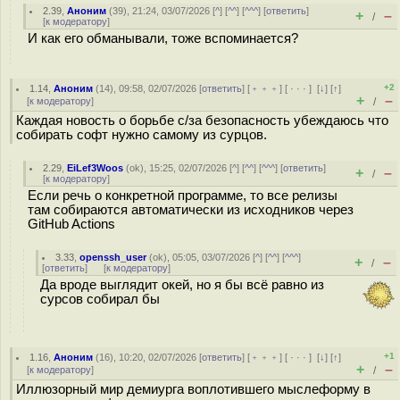
2.39
,
Аноним
(
39
), 21:24, 03/07/2026 [
^
] [
^^
] [
^^^
] [
ответить
]
+
–
/
[
к модератору
]
И как его обманывали, тоже вспоминается?
+2
1.14
,
Аноним
(
14
), 09:58, 02/07/2026 [
ответить
] [
﹢﹢﹢
] [
· · ·
]
[
↓
] [
↑
]
+
–
[
к модератору
]
/
Каждая новость о борьбе с/за безопасность убеждаюсь что
собирать софт нужно самому из сурцов.
2.29
,
EiLef3Woos
(
ok
), 15:25, 02/07/2026 [
^
] [
^^
] [
^^^
] [
ответить
]
+
–
/
[
к модератору
]
Если речь о конкретной программе, то все релизы
там собираются автоматически из исходников через
GitHub Actions
3.33
,
openssh_user
(
ok
), 05:05, 03/07/2026 [
^
] [
^^
] [
^^^
]
+
–
/
[
ответить
]
[
к модератору
]
Да вроде выглядит окей, но я бы всё равно из
сурсов собирал бы
+1
1.16
,
Аноним
(
16
), 10:20, 02/07/2026 [
ответить
] [
﹢﹢﹢
] [
· · ·
]
[
↓
] [
↑
]
+
–
[
к модератору
]
/
Иллюзорный мир демиурга воплотившего мыслеформу в