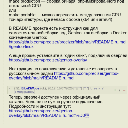
make production — сборка бинаря, опримизированного под
локальный CPU
или
make portable — можно переносить между разными CPU
той архитектуры, где велась сборка (x64 или arm64)
В README проекта есть инструкция как для
самостоятельной сборки под Gentoo, так и сборки в Docker
контейнере Gentoo:
https://github.com/precizer/precizer/blob/main/README.ru.md
#gentoo-linux
А ещё проще, установите в "один клик", подключив оверлей
https://github.com/precizer/gentoo-overlay
Инструкция по подключению и установке из оверлея в
русскоязычном ридми
https://github.com/precizer/gentoo-
overlay/blob/main/README.ru.md
2.51
,
EiLef3Woos
(
ok
), 20:12, 16/07/2026 [
^
] [
^^
] [
^^^
] [
ответить
]
+
–
/
[
к модератору
]
Теперь оверлей доступен через официальный
каталог. Больше не нужно ручное подключение.
Подробности и инструкция тут:
https://github.com/precizer/gentoo-
overlay/blob/main/README.ru.md#%D0