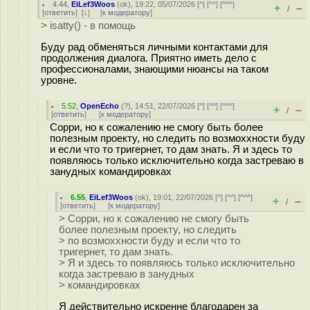
4.44
,
EiLef3Woos
(
ok
), 19:22, 05/07/2026 [
^
] [
^^
] [
^^^
]
+
–
/
[
ответить
]
[
↓
] [
к модератору
]
> isatty() - в помощь
Буду рад обменяться личными контактами для
продолжения диалога. Приятно иметь дело с
профессионалами, знающими нюансы на таком
уровне.
5.52
,
OpenEcho
(
?
), 14:51, 22/07/2026 [
^
] [
^^
] [
^^^
]
+
–
/
[
ответить
]
[
к модератору
]
Сорри, но к сожалению не смогу быть более
полезным проекту, но следить по возмоххности буду
и если что то тригернет, то дам знать. Я и здесь то
появляюсь только исключительно когда застреваю в
занудных командировках
6.55
,
EiLef3Woos
(
ok
), 19:01, 22/07/2026 [
^
] [
^^
] [
^^^
]
+
–
/
[
ответить
]
[
к модератору
]
> Сорри, но к сожалению не смогу быть
более полезным проекту, но следить
> по возмоххности буду и если что то
тригернет, то дам знать.
> Я и здесь то появляюсь только исключительно
когда застреваю в занудных
> командировках
Я действительно искренне благодарен за