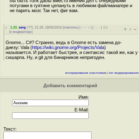
бы быть толк дабы вместо имения дел с очередными
потугами в гуятине цепануть в любимом файлманагере и
не парить мозг. Так нет, фиг вам.
1.33
,
serg
(
??
), 21:28, 18/05/2016 [
ответить
] [
﹢﹢﹢
] [
· · ·
]
[
↑
]
+
–
/
[
к модератору
]
Gnome... C#? Странно, ведь в Gnome есть замена до-
диезу: Vala (
https://wiki.gnome.org/Projects/Vala
)
называется. И работает быстрее, и синтаксис такой же, как у
сишарпа. Ну, и git для бинарников непригоден.
игнорирование участников
|
лог модерирования
Добавить комментарий
Имя:
E-Mail:
Текст: