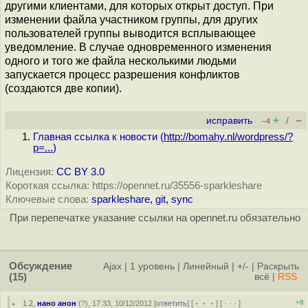
другими клиентами, для которых открыт доступ. При
изменении файла участником группы, для других
пользователей группы выводится всплывающее
уведомление. В случае одновременного изменения
одного и того же файла несколькими людьми
запускается процесс разрешения конфликтов
(создаются две копии).
+
–
исправить
/
–4
Главная ссылка к новости (
http://bomahy.nl/wordpress/?
p=...
)
Лицензия:
CC BY 3.0
Короткая ссылка: https://opennet.ru/35556-sparkleshare
Ключевые слова:
sparkleshare
,
git
,
sync
При перепечатке указание ссылки на opennet.ru обязательно
Обсуждение
Ajax
|
1 уровень
|
Линейный
|
+/-
|
Раскрыть
(15)
всё
|
RSS
+8
1.2
,
нано анон
(
?
), 17:33, 10/12/2012 [
ответить
] [
﹢﹢﹢
] [
· · ·
]