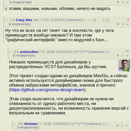
+
–
[
к модератору
]
/
с этими, вашими, новыми, обоями, ничего не видать
–1
1.4
,
Crazy Alex
(
ok
), 17:50, 10/12/2012 [
ответить
] [
﹢﹢﹢
] [
· · ·
]
[
↓
]
+
–
[
к модератору
]
/
Ну что их всех на гит тянет так в контексте, где у гита
преимуществ вообще никаких? И при этом
"графический интерфейс" вместо модулей к fuse...
+6
2.8
,
prokoudine
(
??
), 18:58, 10/12/2012 [
^
] [
^^
] [
^^^
] [
ответить
]
[
↓
]
+
–
[
к модератору
]
/
Никаких преимуществ для дизайнеров у
распределённых VCS? Батенька, да Вы шутник.
Этот проект создан одним из дизайнеров MeeGo, а сейчас
активно используется дизайнерами гнома для быстрого
обмена набросками интерфейсов, значков и прочего
(
https://github.com/gnome-design-team
).
Этак скоро выяснится, что дизайнерам не нужна ни
отвязанность от одного рабочего места, ни
децентрализованность, ни возможность хранения версий с
визуальным их сравнением.
3.9
,
Аноним
(
-
), 19:30, 10/12/2012 [
^
] [
^^
] [
^^^
] [
ответить
]
[
↓
]
+
–
/
[
к модератору
]