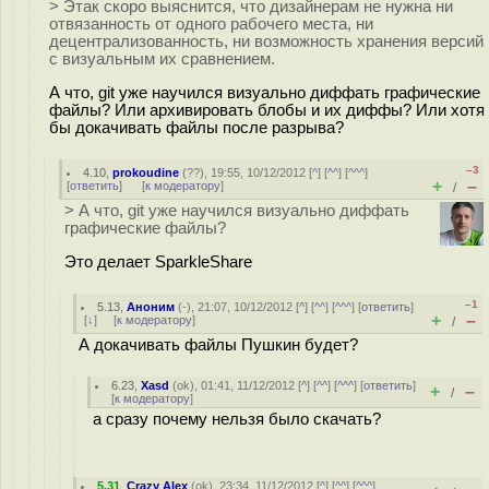
> Этак скоро выяснится, что дизайнерам не нужна ни
отвязанность от одного рабочего места, ни
децентрализованность, ни возможность хранения версий
с визуальным их сравнением.
А что, git уже научился визуально диффать графические
файлы? Или архивировать блобы и их диффы? Или хотя
бы докачивать файлы после разрыва?
–3
4.10
,
prokoudine
(
??
), 19:55, 10/12/2012 [
^
] [
^^
] [
^^^
]
+
–
[
ответить
]
[
к модератору
]
/
> А что, git уже научился визуально диффать
графические файлы?
Это делает SparkleShare
–1
5.13
,
Аноним
(
-
), 21:07, 10/12/2012 [
^
] [
^^
] [
^^^
] [
ответить
]
+
–
[
↓
] [
к модератору
]
/
А докачивать файлы Пушкин будет?
6.23
,
Xasd
(
ok
), 01:41, 11/12/2012 [
^
] [
^^
] [
^^^
] [
ответить
]
+
–
/
[
к модератору
]
а сразу почему нельзя было скачать?
5.31
,
Crazy Alex
(
ok
), 23:34, 11/12/2012 [
^
] [
^^
] [
^^^
]