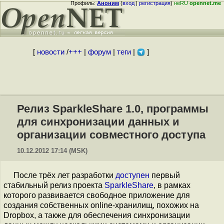
Профиль:
Аноним
(
вход
|
регистрация
)
неRU
opennet.me
[
новости
/
+++
|
форум
|
теги
|
]
Релиз SparkleShare 1.0, программы
для синхронизации данных и
организации совместного доступа
10.12.2012 17:14 (MSK)
После трёх лет разработки
доступен
первый
стабильный релиз проекта
SparkleShare
, в рамках
которого развивается свободное приложение для
создания собственных online-хранилищ, похожих на
Dropbox, а также для обеспечения синхронизации