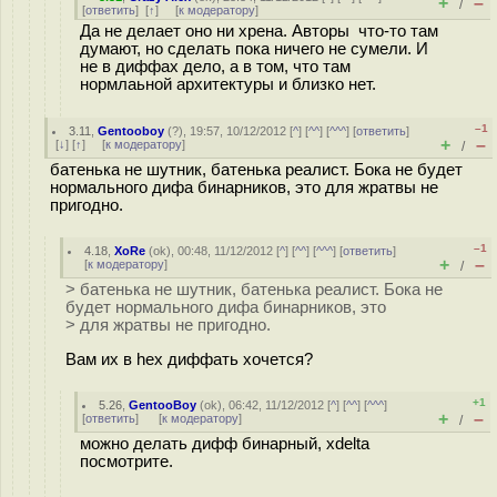
+
–
/
[
ответить
]
[
↑
] [
к модератору
]
Да не делает оно ни хрена. Авторы что-то там
думают, но сделать пока ничего не сумели. И
не в диффах дело, а в том, что там
нормлаьной архитектуры и близко нет.
–1
3.11
,
Gentooboy
(
?
), 19:57, 10/12/2012 [
^
] [
^^
] [
^^^
] [
ответить
]
+
–
[
↓
] [
↑
] [
к модератору
]
/
батенька не шутник, батенька реалист. Бока не будет
нормального дифа бинарников, это для жратвы не
пригодно.
–1
4.18
,
XoRe
(
ok
), 00:48, 11/12/2012 [
^
] [
^^
] [
^^^
] [
ответить
]
+
–
[
к модератору
]
/
> батенька не шутник, батенька реалист. Бока не
будет нормального дифа бинарников, это
> для жратвы не пригодно.
Вам их в hex диффать хочется?
+1
5.26
,
GentooBoy
(
ok
), 06:42, 11/12/2012 [
^
] [
^^
] [
^^^
]
+
–
[
ответить
]
[
к модератору
]
/
можно делать дифф бинарный, xdelta
посмотрите.