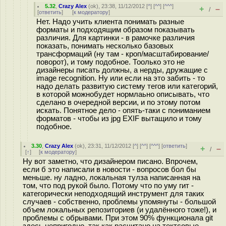
5.32
,
Crazy Alex
(
ok
), 23:38, 11/12/2012 [
^
] [
^^
] [
^^^
]
+
–
/
[
ответить
]
[
к модератору
]
Нет. Надо учить клиента понимать разные
форматы и подходящим образом показывать
различия. Для картинки - в рамочке различия
показать, понимать несколько базовых
трансформаций (ну там - кроп/масштабирование/
поворот), и тому подобное. Тоолько это не
дизайнеры писать должны, а нерды, дружащие с
image recognition. Ну или если на это забить - то
надо делать развитую систему тегов или категорий,
в которой можнобудет нормлаьно описывать, что
сделано в очередной версии, и по этому потом
искать. Понятное дело - опять-таки с пониманием
форматов - чтобы из jpg EXIF вытащило и тому
подобное.
3.30
,
Crazy Alex
(
ok
), 23:31, 11/12/2012 [
^
] [
^^
] [
^^^
] [
ответить
]
+
–
/
[
↑
] [
к модератору
]
Ну вот заметно, что дизайнером писано. Впрочем,
если б это написали в новости - вопросов бол бы
меньше. ну ладно, локальная тулза написанная на
том, что под рукой было. Потому что по уму гит -
категорически неподходящий инструмент для таких
случаев - собственно, проблемы упомянуты - большой
объем локальных репозиториев (и удалённого тоже!), и
проблемы с обрывами. При этом 90% функционала git