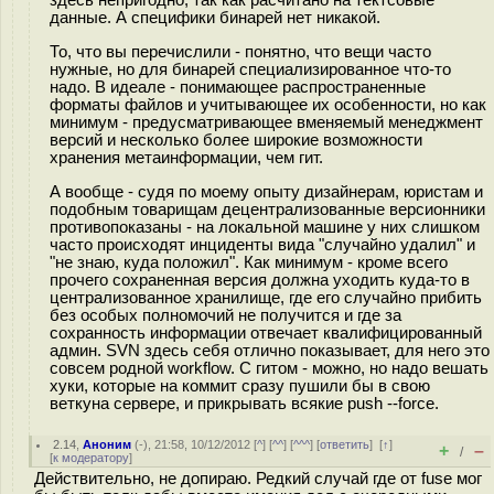
здесь непригодно, так как расчитано на тектсовые
данные. А специфики бинарей нет никакой.
То, что вы перечислили - понятно, что вещи часто
нужные, но для бинарей специализированное что-то
надо. В идеале - понимающее распространенные
форматы файлов и учитывающее их особенности, но как
минимум - предусматривающее вменяемый менеджмент
версий и несколько более широкие возможности
хранения метаинформации, чем гит.
А вообще - судя по моему опыту дизайнерам, юристам и
подобным товарищам децентрализованные версионники
противопоказаны - на локальной машине у них слишком
часто происходят инциденты вида "случайно удалил" и
"не знаю, куда положил". Как минимум - кроме всего
прочего сохраненная версия должна уходить куда-то в
централизованное хранилище, где его случайно прибить
без особых полномочий не получится и где за
сохранность информации отвечает квалифицированный
админ. SVN здесь себя отлично показывает, для него это
совсем родной workflow. С гитом - можно, но надо вешать
хуки, которые на коммит сразу пушили бы в свою
веткуна сервере, и прикрывать всякие push --force.
2.14
,
Аноним
(
-
), 21:58, 10/12/2012 [
^
] [
^^
] [
^^^
] [
ответить
]
[
↑
]
+
–
/
[
к модератору
]
Действительно, не допираю. Редкий случай где от fuse мог