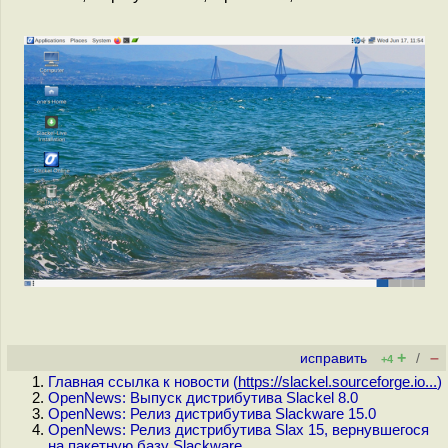
+
–
исправить
/
+4
Главная ссылка к новости (
https://slackel.sourceforge.io...
)
OpenNews: Выпуск дистрибутива Slackel 8.0
OpenNews: Релиз дистрибутива Slackware 15.0
OpenNews: Релиз дистрибутива Slax 15, вернувшегося
на пакетную базу Slackware