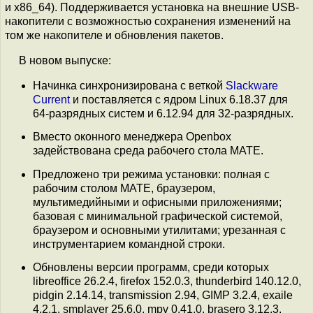
и x86_64). Поддерживается установка на внешние USB-
накопители с возможностью сохранения изменений на
том же накопителе и обновления пакетов.
В новом выпуске:
Начинка синхронизирована с веткой
Slackware
Current
и поставляется с ядром Linux 6.18.37 для
64-разрядных систем и 6.12.94 для 32-разрядных.
Вместо оконного менеджера Openbox
задействована среда рабочего стола MATE.
Предложено три режима установки: полная с
рабочим столом MATE, браузером,
мультимедийными и офисными приложениями;
базовая с минимальной графической системой,
браузером и основными утилитами; урезанная с
инструментарием командной строки.
Обновлены версии программ, среди которых
libreoffice 26.2.4, firefox 152.0.3, thunderbird 140.12.0,
pidgin 2.14.14, transmission 2.94, GIMP 3.2.4, exaile
4.2.1, smplayer 25.6.0, mpv 0.41.0, brasero 3.12.3.