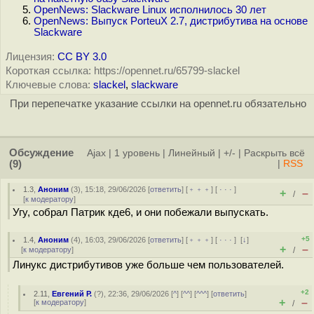
OpenNews: Slackware Linux исполнилось 30 лет
OpenNews: Выпуск PorteuX 2.7, дистрибутива на основе
Slackware
Лицензия:
CC BY 3.0
Короткая ссылка: https://opennet.ru/65799-slackel
Ключевые слова:
slackel
,
slackware
При перепечатке указание ссылки на opennet.ru обязательно
Обсуждение
Ajax
|
1 уровень
|
Линейный
|
+/-
|
Раскрыть всё
(9)
|
RSS
1.3
,
Аноним
(
3
), 15:18, 29/06/2026 [
ответить
] [
﹢﹢﹢
] [
· · ·
]
+
–
/
[
к модератору
]
Угу, собрал Патрик кде6, и они побежали выпускать.
+5
1.4
,
Аноним
(
4
), 16:03, 29/06/2026 [
ответить
] [
﹢﹢﹢
] [
· · ·
]
[
↓
]
+
–
[
к модератору
]
/
Линукс дистрибутивов уже больше чем пользователей.
+2
2.11
,
Евгений Р.
(
?
), 22:36, 29/06/2026 [
^
] [
^^
] [
^^^
] [
ответить
]
+
–
[
к модератору
]
/