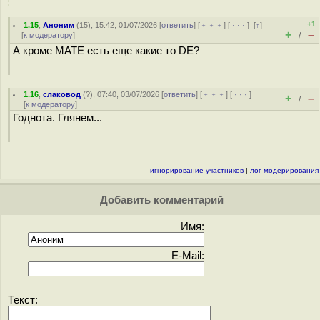
+1
1.15
,
Аноним
(
15
), 15:42, 01/07/2026 [
ответить
] [
﹢﹢﹢
] [
· · ·
]
[
↑
]
+
–
[
к модератору
]
/
А кроме MATE есть еще какие то DE?
1.16
,
слаковод
(
?
), 07:40, 03/07/2026 [
ответить
] [
﹢﹢﹢
] [
· · ·
]
+
–
/
[
к модератору
]
Годнота. Глянем...
игнорирование участников
|
лог модерирования
Добавить комментарий
Имя:
E-Mail:
Текст: