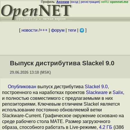
Профиль:
Аноним
(
вход
|
регистрация
)
неRU
opennet.me
[
новости
/
+++
|
форум
|
теги
|
]
Выпуск дистрибутива Slackel 9.0
29.06.2026 13:18 (MSK)
Опубликован
выпуск дистрибутива
Slackel 9.0
,
построенного на наработках проектов
Slackware
и
Salix
,
и полностью совместимого с предлагаемыми в них
репозиториями. Ключевым отличием Slackel является
использование постоянно обновляемой ветки
Slackware-Current. Графическое окружение основано на
среде рабочего стола MATE. Размер загрузочного
образа, способного работать в Live-режиме,
4.2 ГБ
(i386