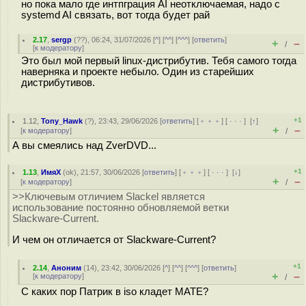
но пока мало где интпграция AI неотключаемая, надо с
systemd AI связать, вот тогда будет рай
2.17
,
sergp
(
??
), 06:24, 31/07/2026 [
^
] [
^^
] [
^^^
] [
ответить
]
+
–
/
[
к модератору
]
Это был мой первый linux-дистрибутив. Тебя самого тогда
наверняка и проекте небыло. Один из старейших
дистрибутивов.
+1
1.12
,
Tony_Hawk
(
?
), 23:43, 29/06/2026 [
ответить
] [
﹢﹢﹢
] [
· · ·
]
[
↑
]
+
–
[
к модератору
]
/
А вы смеялись над ZverDVD...
+1
1.13
,
ИмяХ
(
ok
), 21:57, 30/06/2026 [
ответить
] [
﹢﹢﹢
] [
· · ·
]
[
↓
]
+
–
[
к модератору
]
/
>>Ключевым отличием Slackel является
использование постоянно обновляемой ветки
Slackware-Current.
И чем он отличается от Slackware-Current?
+1
2.14
,
Аноним
(
14
), 23:42, 30/06/2026 [
^
] [
^^
] [
^^^
] [
ответить
]
+
–
[
к модератору
]
/
С каких пор Патрик в iso кладет MATE?