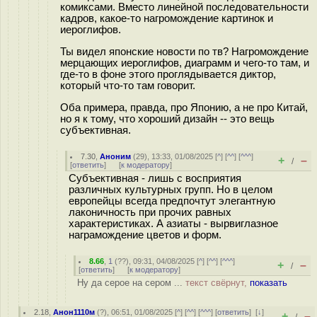
комиксами. Вместо линейной последовательности
кадров, какое-то нагромождение картинок и
иероглифов.
Ты видел японские новости по тв? Нагромождение
мерцающих иероглифов, диаграмм и чего-то там, и
где-то в фоне этого проглядывается диктор,
который что-то там говорит.
Оба примера, правда, про Японию, а не про Китай,
но я к тому, что хороший дизайн -- это вещь
субъективная.
7.30
,
Аноним
(
29
), 13:33, 01/08/2025 [
^
] [
^^
] [
^^^
]
+
–
/
[
ответить
]
[
к модератору
]
Субъективная - лишь с восприятия
различных культурных групп. Но в целом
европейцы всегда предпочтут элегантную
лаконичность при прочих равных
характеристиках. А азиаты - вырвиглазное
награмождение цветов и форм.
8.66
,
1
(
??
), 09:31, 04/08/2025 [
^
] [
^^
] [
^^^
]
+
–
/
[
ответить
]
[
к модератору
]
Ну да серое на сером ...
текст свёрнут,
показать
2.18
,
Анон1110м
(
?
), 06:51, 01/08/2025 [
^
] [
^^
] [
^^^
] [
ответить
]
[
↓
]
+
–