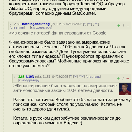
конкурентами, такими как браузер Tencent QQ и браузер
Alibaba UC, наряду с другими международными
браузерами, согласно данным StatCounter.
2.59
,
nothingaboutdog
(
?
), 01:13, 02/08/2025 [
^
] [
^^
] [
^^^
]
+
–
/
[
ответить
]
[
к модератору
]
>>в связи с потерей финансирования от Google.
Финансирование было завязано на американские
антимонопольные законы 100+ летней давности. Что так
глобально изменилось? Доля Гугла уменьшилась за счет
его клонов типа яндекса? Пауков/роботов приравняли к
браузерам/человекам? Мобильные приложения на движке
crome уже не мета?
3.68
,
L10N
(
ok
), 11:51, 04/08/2025 [
^
] [
^^
] [
^^^
] [
ответить
]
+
–
/
[
к модератору
]
>Финансирование было завязано на американские
антимонопольные законы 100+ летней давности.
Разве что частично. Вообще это была оплата за рекламу
поисковика, который стоял по умолчанию. Кстати, не
очень-то дорого (для гугла).
Кстати, в русском дистрибутиве рекламировался до
определённого момента Яндекс :)