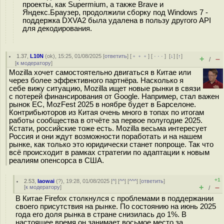
проекты, как Supermium, а также Brave и
Яндекс.Браузер, продолжили сборку под Windows 7 -
поддержка DXVA2 была удалена в пользу другого API
для декодирования.
1.37
,
L10N
(
ok
), 15:25, 01/08/2025 [
ответить
] [
﹢﹢﹢
] [
· · ·
]
[
↓
] [
↑
]
+
–
/
[
к модератору
]
Mozilla хочет самостоятельно двигаться в Китае или
через более эффективного партнёра. Насколько я
себе вижу ситуацию, Mozilla ищет новые рынки в связи
с потерей финансирования от Google. Например, стал важен
рынок ЕС, MozFest 2025 в ноябре будет в Барселоне.
Контрибьюторов из Китая очень много в топах по итогам
работы сообщества в отчёте за первое полугодие 2025.
Кстати, российские тоже есть. Mozilla весьма интересует
Россия и они ждут возможности поработать и на нашем
рынке, как только это юридически станет попроще. Так что
всё происходит в рамках стратегии по адаптации к новым
реалиям опенсорса в США.
+1
2.53
,
laowai
(
?
), 19:28, 01/08/2025 [
^
] [
^^
] [
^^^
] [
ответить
]
+
–
[
к модератору
]
/
В Китае Firefox столкнулся с проблемами в поддержании
своего присутствия на рынке. По состоянию на июнь 2025
года его доля рынка в стране снизилась до 1%. В
настоящее время он занимает восьмое место за