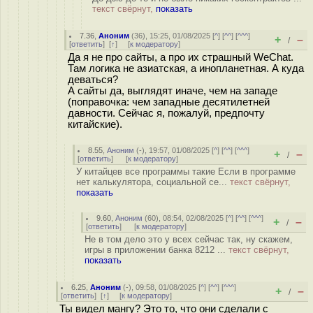
текст свёрнут,
показать
7.36
,
Аноним
(
36
), 15:25, 01/08/2025 [
^
] [
^^
] [
^^^
]
+
–
/
[
ответить
]
[
↑
] [
к модератору
]
Да я не про сайты, а про их страшный WeChat.
Там логика не азиатская, а инопланетная. А куда
деваться?
А сайты да, выглядят иначе, чем на западе
(поправочка: чем западные десятилетней
давности. Сейчас я, пожалуй, предпочту
китайские).
8.55
,
Аноним
(
-
), 19:57, 01/08/2025 [
^
] [
^^
] [
^^^
]
+
–
/
[
ответить
]
[
к модератору
]
У китайцев все программы такие Если в программе
нет калькулятора, социальной се...
текст свёрнут,
показать
9.60
,
Аноним
(
60
), 08:54, 02/08/2025 [
^
] [
^^
] [
^^^
]
+
–
/
[
ответить
]
[
к модератору
]
Не в том дело это у всех сейчас так, ну скажем,
игры в приложении банка 8212 ...
текст свёрнут,
показать
6.25
,
Аноним
(
-
), 09:58, 01/08/2025 [
^
] [
^^
] [
^^^
]
+
–
/
[
ответить
]
[
↑
] [
к модератору
]
Ты видел мангу? Это то, что они сделали с