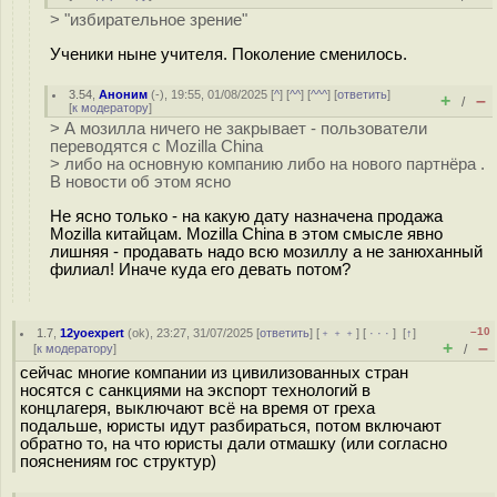
> "избирательное зрение"
Ученики ныне учителя. Поколение сменилось.
3.54
,
Аноним
(
-
), 19:55, 01/08/2025 [
^
] [
^^
] [
^^^
] [
ответить
]
+
–
/
[
к модератору
]
> А мозилла ничего не закрывает - пользователи
переводятся с Mozilla China
> либо на основную компанию либо на нового партнёра .
В новости об этом ясно
Не ясно только - на какую дату назначена продажа
Mozilla китайцам. Mozilla China в этом смысле явно
лишняя - продавать надо всю мозиллу а не занюханный
филиал! Иначе куда его девать потом?
–10
1.7
,
12yoexpert
(
ok
), 23:27, 31/07/2025 [
ответить
] [
﹢﹢﹢
] [
· · ·
]
[
↑
]
+
–
[
к модератору
]
/
сейчас многие компании из цивилизованных стран
носятся с санкциями на экспорт технологий в
концлагеря, выключают всё на время от греха
подальше, юристы идут разбираться, потом включают
обратно то, на что юристы дали отмашку (или согласно
пояснениям гос структур)