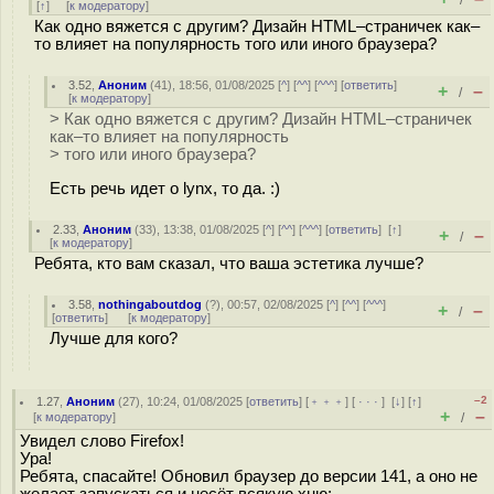
/
[
↑
] [
к модератору
]
Как одно вяжется с другим? Дизайн HTML–страничек как–
то влияет на популярность того или иного браузера?
3.52
,
Аноним
(
41
), 18:56, 01/08/2025 [
^
] [
^^
] [
^^^
] [
ответить
]
+
–
/
[
к модератору
]
> Как одно вяжется с другим? Дизайн HTML–страничек
как–то влияет на популярность
> того или иного браузера?
Есть речь идет о lynx, то да. :)
2.33
,
Аноним
(
33
), 13:38, 01/08/2025 [
^
] [
^^
] [
^^^
] [
ответить
]
[
↑
]
+
–
/
[
к модератору
]
Ребята, кто вам сказал, что ваша эстетика лучше?
3.58
,
nothingaboutdog
(
?
), 00:57, 02/08/2025 [
^
] [
^^
] [
^^^
]
+
–
/
[
ответить
]
[
к модератору
]
Лучше для кого?
–2
1.27
,
Аноним
(
27
), 10:24, 01/08/2025 [
ответить
] [
﹢﹢﹢
] [
· · ·
]
[
↓
] [
↑
]
+
–
[
к модератору
]
/
Увидел слово Firefox!
Ура!
Ребята, спасайте! Обновил браузер до версии 141, а оно не