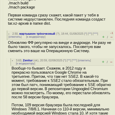
./mach build
./mach package
Первая команда сразу скажет, какой пакет у тебя в
системе недоустановлен. Последняя команда создаст
tar.xz-архив в папке dist.
–1
2.50
,
мартышкин трёхочковый
(
?
), 18:44, 01/08/2025 [
^
] [
^^
] [
^^^
]
+
–
[
ответить
]
[
к модератору
]
/
Обновляю ФФ регулярно на винде и андроиде. Ни разу не
было такого, чтобы не запускалось. Посоветую вам
сменить это ваше на Операционную Систему.
3.63
,
Zenitur
(
ok
), 20:59, 02/08/2025 [
^
] [
^^
] [
^^^
] [
ответить
]
+
–
/
[
к модератору
]
Вообще-то бывает. Скажем, в 2012 году я
прекрасно пользовался Google Chrome на
третьепне. Притом, что там нет SSE2. В какой-то
момент, требование к SSE2 стало обязательным. При
этом был патч, понижающий требование к SSE обратно
до первой версии. В репозитории Ungoogled Chromium
можно посмотреть. По-моему, его перестали обновлять
после 58 версии браузера.
Потом, 109 версия браузера была последней для
Windows 7/8/8.1. Начиная со 110-й версии, минимально
необходимой версией Windows стала 10. И хотя такие