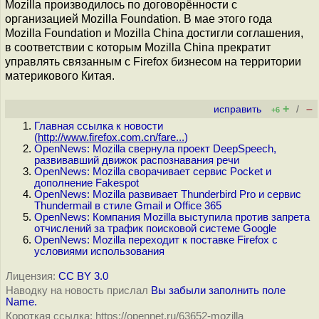
Mozilla производилось по договорённости с
организацией Mozilla Foundation. В мае этого года
Mozilla Foundation и Mozilla China достигли соглашения,
в соответствии с которым Mozilla China прекратит
управлять связанным с Firefox бизнесом на территории
материкового Китая.
+
–
исправить
/
+6
Главная ссылка к новости
(
http://www.firefox.com.cn/fare...
)
OpenNews: Mozilla свернула проект DeepSpeech,
развивавший движок распознавания речи
OpenNews: Mozilla сворачивает сервис Pocket и
дополнение Fakespot
OpenNews: Mozilla развивает Thunderbird Pro и сервис
Thundermail в стиле Gmail и Office 365
OpenNews: Компания Mozilla выступила против запрета
отчислений за трафик поисковой системе Google
OpenNews: Mozilla переходит к поставке Firefox с
условиями использования
Лицензия:
CC BY 3.0
Наводку на новость прислал
Вы забыли заполнить поле
Name.
Короткая ссылка: https://opennet.ru/63652-mozilla