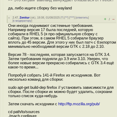
>> Это хитрый вайланд вынуждает отказаться от Firefox?
да, либо ищите сборку без wayland
2.47
,
Zenitur
(
ok
), 18:08, 01/08/2025 [
^
] [
^^
] [
^^^
] [
ответить
]
+
–
/
[
к модератору
]
Они иногда поднимают системные требования.
Например версия 17 была последней, которую
собирали в RHEL 5 (я про официальную сборку с
сайта). При этом, в самом RHEL 5 собирали браузер
вплоть до 45 версии. Для этого у них был патч с бэкпортом
минимально необходимой версии GTK с 2.18 до 2.10.
Версия 78 - последняя, которая запускается на GTK 3.4.
Затем требования подняли до 3.9 или 3.10. Уверен, что
более новые версии прекрасно собирались с GTK 3.4 ещё
какое-то время...
Попробуй собрать 141-й Firefox из исходников. Вот
несколько команд для сборки:
sudo apt-get build-dep firefox // установить зависимости для
сборки. После сборки их можно будет удалить, сохроани
только список куда-нибудь
Затем скачать исходники с
http://ftp.mozilla.org/pub/
cd path/to/sources
./mach configure