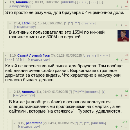
–3
1.9
,
Аноним
(
9
), 00:13, 01/08/2025 [
ответить
] [
﹢﹢﹢
] [
· · ·
]
[
↓
]
+
–
[
к модератору
]
/
Это просто не разумно, для браузера с 4% рыночной доли.
2.34
,
L10N
(
ok
), 15:14, 01/08/2025 [
^
] [
^^
] [
^^^
] [
ответить
]
+
–
/
[
к модератору
]
В активных пользователях это 155М по нижней
границе отметки и 300М по верхней.
–6
1.10
,
Самый Лучший Гусь
(
?
), 01:29, 01/08/2025 [
ответить
] [
﹢﹢﹢
]
+
–
[
· · ·
]
[
↓
] [
↑
] [
к модератору
]
/
Китай не перспективный рынок для браузера. Там вообще
веб дизайн очень слабо развит. Вырвиглазие страшное
держатся за старое видать. Что характерно в наружу они
неплохо бывает делают.
+4
2.12
,
Аноним
(
11
), 01:40, 01/08/2025 [
^
] [
^^
] [
^^^
] [
ответить
]
[
↓
]
+
–
[
к модератору
]
/
В Китае (и вообще в Азии) в основном пользуются
специализированными приложениями на смартах , а не
сайтами , которые "на отвяжись" . Туристы удивляются .
+11
3.15
,
penetrator
(
?
), 04:14, 01/08/2025 [
^
] [
^^
] [
^^^
] [
ответить
]
+
–
[
к модератору
]
/