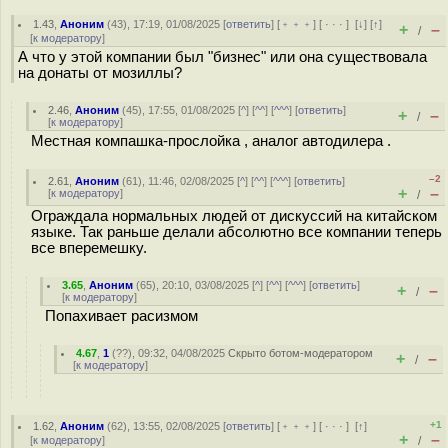
1.43
,
Аноним
(
43
), 17:19, 01/08/2025 [
ответить
] [
﹢﹢﹢
] [
· · ·
]
[
↓
] [
↑
]
+
–
/
[
к модератору
]
А что у этой компании был "бизнес" или она существовала
на донаты от мозиллы?
2.46
,
Аноним
(
45
), 17:55, 01/08/2025 [
^
] [
^^
] [
^^^
] [
ответить
]
+
–
/
[
к модератору
]
Местная компашка-прослойка , аналог автодилера .
–2
2.61
,
Аноним
(
61
), 11:46, 02/08/2025 [
^
] [
^^
] [
^^^
] [
ответить
]
+
–
[
к модератору
]
/
Ограждала нормальных людей от дискуссий на китайском
языке. Так раньше делали абсолютно все компании теперь
все вперемешку.
3.65
,
Аноним
(
65
), 20:10, 03/08/2025 [
^
] [
^^
] [
^^^
] [
ответить
]
+
–
/
[
к модератору
]
Попахивает расизмом
4.67
,
1
(
??
), 09:32, 04/08/2025
Скрыто ботом-модератором
+
–
/
[
к модератору
]
+1
1.62
,
Аноним
(
62
), 13:55, 02/08/2025 [
ответить
] [
﹢﹢﹢
] [
· · ·
]
[
↑
]
+
–
[
к модератору
]
/