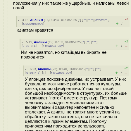
приложения у них такие же ущербные, и написаны левой
ногой
–3
4.16
,
Аноним
(
16
), 04:37, 01/08/2025 [
^
] [
^^
] [
^^^
] [
ответить
]
+
–
[
к модератору
]
/
азиатам нравятся
+2
5.19
,
Аноним
(
19
), 07:33, 01/08/2025 [
^
] [
^^
] [
^^^
]
+
–
[
ответить
]
[
к модератору
]
/
Им не нравятся, но китайцам выбирать не
приходится.
+7
6.23
,
Аноним
(
23
), 09:40, 01/08/2025 [
^
] [
^^
] [
^^^
]
+
–
[
ответить
]
[
↓
] [
к модератору
]
/
У японцев похожие дизайны, их устраивает. У них
буквально мозг иначе работает из-за культуры,
языка, философии\религии. У них нет такой
большой необходимости в структурах, их больше
устраивает "поток" вместо структур. Поэтому
человеку с западным мышлением этот
вырвиглазный характер непонятен и сильно
отвлекает. А азиаты не тратят много усилий на
обработку такого контента, они не так сильно
цепляются к ярким элементам. Поэтому
приложениям приходится использовать
максимально отвлекающие штуки, чтобы хоть как-