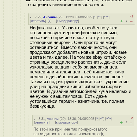
то зацепить внимание пользователя.
–1
7.29
,
Аноним
(
29
), 13:29, 01/08/2025 [
^
] [
^^
] [
^^^
]
+
–
[
ответить
]
[
↓
] [
к модератору
]
/
Нифига ни так. У азиатов, особенно у тех,
кто использует иероглифическое письмо,
по какой-то причине в мозге отсутствуют
стопорные нейроны. Они просто не могут
остановиться. Вместо лаконичности, они
продолжают добавлять новые штрихи, новые
цвета и так далее. На том же ebay китайскую
страницу всегда легко распознать, даже если
узкоглазые выдают себя за американцев,
немцев или итальянцев - всё ляпистое, куча
нелепых дизайнерских элементов, рюшечек.
Таким из под их руки выходит всё - украшение
улиц на праздники кишит избытком форм и
цветов. В дизайне автомобилей куча нелепых и
не нужных выштамповок. Есть даже
устоявшийся термин - азиатчина, т.е. полная
безвкусица.
–2
8.31
,
Аноним
(
29
), 13:36, 01/08/2025 [
^
] [
^^
] [
^^^
]
+
–
[
ответить
]
[
к модератору
]
/
По этой же причине так придурковатого
выглядит их театр или кинематограф,