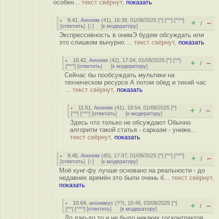
особен...
текст свёрнут,
показать
9.41
,
Аноним
(
41
), 16:38, 01/08/2025 [
^
] [
^^
] [
^^^
]
+
–
/
[
ответить
]
[
↓
] [
к модератору
]
Экспрессивность в онимЭ будем обсуждать или
это слишком вычурно ...
текст свёрнут,
показать
10.42
,
Аноним
(
42
), 17:04, 01/08/2025 [
^
] [
^^
]
+
–
/
[
^^^
] [
ответить
]
[
к модератору
]
Сейчас бы пообсуждать мультики на
техническом ресурсе А потом обед и тихий час
...
текст свёрнут,
показать
11.51
,
Аноним
(
41
), 18:54, 01/08/2025 [
^
]
+
–
/
[
^^
] [
^^^
] [
ответить
]
[
к модератору
]
Здесь что только не обсуждают Обычно
алгоритм такой статья - сарказм - униже...
текст свёрнут,
показать
9.45
,
Аноним
(
45
), 17:47, 01/08/2025 [
^
] [
^^
] [
^^^
]
+
–
/
[
ответить
]
[
↑
] [
к модератору
]
Моё кунг-фу лучше основано на реальности - до
недавних времён это были очень б...
текст свёрнут,
показать
10.64
,
анонимус
(
??
), 10:46, 03/08/2025 [
^
]
+
–
/
[
^^
] [
^^^
] [
ответить
]
[
к модератору
]
До дзю-до то и не было никаких госконтрактов ...