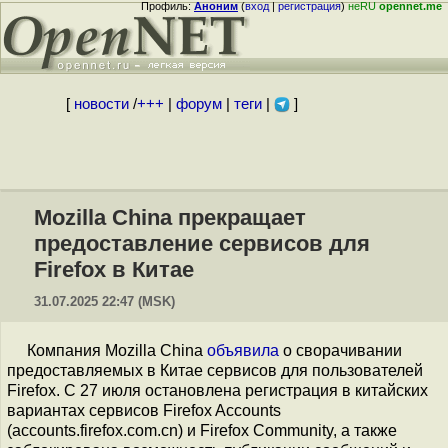
Профиль:
Аноним
(
вход
|
регистрация
)
неRU
opennet.me
[
новости
/
+++
|
форум
|
теги
|
]
Mozilla China прекращает
предоставление сервисов для
Firefox в Китае
31.07.2025 22:47 (MSK)
Компания Mozilla China
объявила
о сворачивании
предоставляемых в Китае сервисов для пользователей
Firefox. С 27 июля остановлена регистрация в китайских
вариантах сервисов Firefox Accounts
(accounts.firefox.com.cn) и Firefox Community, а также