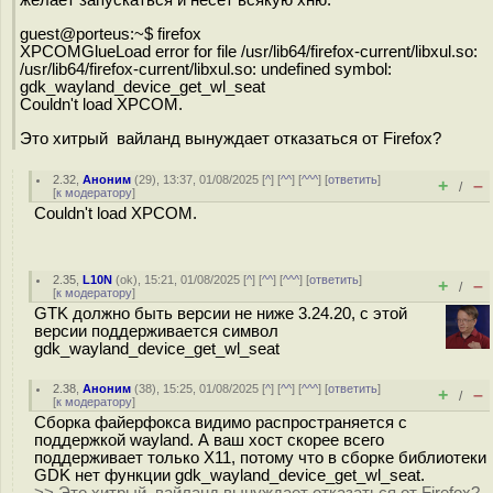
желает запускаться и несёт всякую хню:
guest@porteus:~$ firefox
XPCOMGlueLoad error for file /usr/lib64/firefox-current/libxul.so:
/usr/lib64/firefox-current/libxul.so: undefined symbol:
gdk_wayland_device_get_wl_seat
Couldn't load XPCOM.
Это хитрый вайланд вынуждает отказаться от Firefox?
2.32
,
Аноним
(
29
), 13:37, 01/08/2025 [
^
] [
^^
] [
^^^
] [
ответить
]
+
–
/
[
к модератору
]
Couldn't load XPCOM.
2.35
,
L10N
(
ok
), 15:21, 01/08/2025 [
^
] [
^^
] [
^^^
] [
ответить
]
+
–
/
[
к модератору
]
GTK должно быть версии не ниже 3.24.20, с этой
версии поддерживается символ
gdk_wayland_device_get_wl_seat
2.38
,
Аноним
(
38
), 15:25, 01/08/2025 [
^
] [
^^
] [
^^^
] [
ответить
]
+
–
/
[
к модератору
]
Сборка файерфокса видимо распространяется с
поддержкой wayland. А ваш хост скорее всего
поддерживает только X11, потому что в сборке библиотеки
GDK нет функции gdk_wayland_device_get_wl_seat.