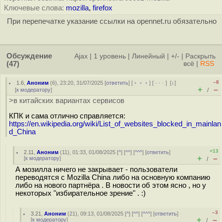
Ключевые слова:
mozilla
,
firefox
При перепечатке указание ссылки на opennet.ru обязательно
Обсуждение
Ajax
|
1 уровень
|
Линейный
|
+/-
|
Раскрыть
(47)
всё
|
RSS
–8
1.6
,
Аноним
(
6
), 23:20, 31/07/2025 [
ответить
] [
﹢﹢﹢
] [
· · ·
]
[
↓
]
+
–
[
к модератору
]
/
>в китайских вариантах сервисов
КПК и сама отлично справляется:
https://en.wikipedia.org/wiki/List_of_websites_blocked_in_mainlan
d_China
+13
2.11
,
Аноним
(
11
), 01:33, 01/08/2025 [
^
] [
^^
] [
^^^
] [
ответить
]
+
–
[
к модератору
]
/
А мозилла ничего не закрывает - пользователи
переводятся с Mozilla China либо на основную компанию
либо на нового партнёра . В новости об этом ясно , но у
некоторых "избирательное зрение" . :)
–3
3.21
,
Аноним
(
21
), 09:13, 01/08/2025 [
^
] [
^^
] [
^^^
] [
ответить
]
+
–
[
к модератору
]
/