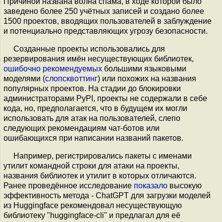
Причиной названа волна спама, в ходе которой было
заведено более 250 учётных записей и создано более
1500 проектов, вводящих пользователей в заблуждение
и потенциально представляющих угрозу безопасности.
Созданные проекты использовались для
резервирования имён несуществующих библиотек,
ошибочно рекомендуемых
большими языковыми
моделями (
слопсквоттинг
) или похожих на названия
популярных проектов. На стадии до блокировки
администраторами PyPI, проекты не содержали в себе
кода, но, предполагается, что в будущем их могли
использовать для атак на пользователей, слепо
следующих рекомендациям чат-ботов или
ошибающихся при написании названий пакетов.
Например, регистрировались пакеты с именами
утилит командной строки для атаки на проекты,
названия библиотек и утилит в которых отличаются.
Ранее проведённое исследование
показало
высокую
эффективность метода - ChatGPT для загрузки моделей
из Huggingface рекомендовал несуществующую
библиотеку "huggingface-cli" и предлагал для её