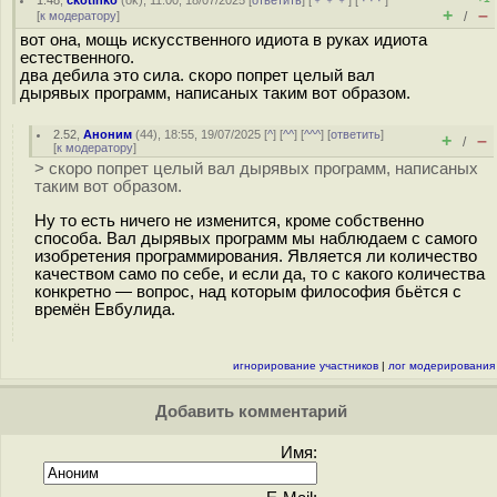
1.48
,
ckotinko
(
ok
), 11:00, 18/07/2025 [
ответить
] [
﹢﹢﹢
] [
· · ·
]
+
–
[
к модератору
]
/
вот она, мощь искусственного идиота в руках идиота
естественного.
два дебила это сила. скоро попрет целый вал
дырявых программ, написаных таким вот образом.
2.52
,
Аноним
(
44
), 18:55, 19/07/2025 [
^
] [
^^
] [
^^^
] [
ответить
]
+
–
/
[
к модератору
]
> скоро попрет целый вал дырявых программ, написаных
таким вот образом.
Ну то есть ничего не изменится, кроме собственно
способа. Вал дырявых программ мы наблюдаем с самого
изобретения программирования. Является ли количество
качеством само по себе, и если да, то с какого количества
конкретно — вопрос, над которым философия бьётся с
времён Евбулида.
игнорирование участников
|
лог модерирования
Добавить комментарий
Имя: