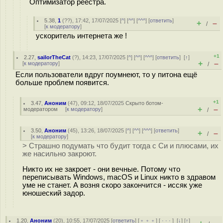
Оптимизатор реестра.
5.38
,
1
(
??
), 17:42, 17/07/2025 [
^
] [
^^
] [
^^^
] [
ответить
]
+
–
/
[
к модератору
]
ускоритель интернета же !
+1
2.27
,
sailorTheCat
(
?
), 14:23, 17/07/2025 [
^
] [
^^
] [
^^^
] [
ответить
]
[
↑
]
+
–
[
к модератору
]
/
Если пользователи вдруг поумнеют, то у питона ещё
больше проблем появится.
+1
3.47
,
Аноним
(
47
), 09:12, 18/07/2025
Скрыто ботом-
+
–
модератором
[
к модератору
]
/
3.50
,
Аноним
(
45
), 13:26, 18/07/2025 [
^
] [
^^
] [
^^^
] [
ответить
]
+
–
/
[
к модератору
]
> Страшно подумать что будит тогда с Си и плюсами, их
же насильно закроют.
Никто их не закроет - они вечные. Потому что
переписывать Windows, macOS и Linux никто в здравом
уме не станет. А возня скоро закончится - иссяк уже
юношеский задор.
1.20
,
Аноним
(
20
), 10:55, 17/07/2025 [
ответить
] [
﹢﹢﹢
] [
· · ·
]
[
↓
] [
↑
]