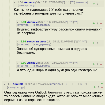
4.34
,
Аноним
(
34
), 16:22, 17/07/2025 [
^
] [
^^
] [
^^^
] [
ответить
]
+
–
/
[
к модератору
]
Как ты их наделаешь? У тебя есть тысячи
телефонных номеров для получения смс?
5.53
,
Аноним
(
53
), 13:36, 20/07/2025 [
^
] [
^^
] [
^^^
]
+
–
/
[
ответить
]
[
к модератору
]
Видимо, инфраструктуру рассылок спама менеджит,
не впервой.
5.54
,
голос_из_леса
(
ok
), 15:18, 21/07/2025 [
^
] [
^^
] [
^^^
]
+
–
/
[
ответить
]
[
к модератору
]
Знание об одноразовых номерах в подарок
бесплатно.
5.56
,
Аноним
(
56
), 22:57, 23/07/2025 [
^
] [
^^
] [
^^^
]
+
–
/
[
ответить
]
[
к модератору
]
А что, один ящик в одни руки (на один телефон)?
+8
1.3
,
Аноним
(
8
), 08:53, 17/07/2025 [
ответить
] [
﹢﹢﹢
] [
· · ·
]
[
↓
] [
↑
]
+
–
[
к модератору
]
/
Они год назад уже Outlook блочили, у них там похоже какие-
то совсем наивные люди сидят, которые блочат миллионные
сервисы из-за пары сотен ящиков.