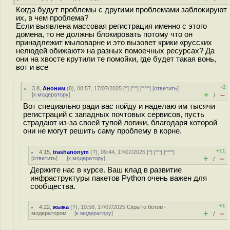
Когда будут проблемы с другими проблемами заблокируют
их, в чем проблема?
Если выявлена массовая регистрация именно с этого
домена, то не должны блокировать потому что он
принадлежит мыловарне и это вызовет крики «русских
нелюдей обижают» на разных помоечных ресурсах? Да
они на хвосте крутили те помойки, где будет такая вонь,
вот и все
+2
3.8
,
Аноним
(
8
), 08:57, 17/07/2025 [
^
] [
^^
] [
^^^
] [
ответить
]
+
–
[
к модератору
]
/
Вот специально ради вас пойду и наделаю им тысячи
регистраций с западных почтовых сервисов, пусть
страдают из-за своей тупой логики, благодаря которой
они не могут решить саму проблему в корне.
+11
4.15
,
trashanonym
(
?
), 09:44, 17/07/2025 [
^
] [
^^
] [
^^^
]
+
–
[
ответить
]
[
к модератору
]
/
Держите нас в курсе. Ваш клад в развитие
инфраструктуры пакетов Python очень важен для
сообщества.
+1
4.22
,
жыжа
(
?
), 10:58, 17/07/2025
Скрыто ботом-
+
–
модератором
[
к модератору
]
/