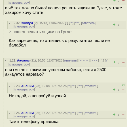
+
–
/
[
к модератору
]
и чё так можно было! пошел решать ящики на Гугле, я тоже
хакиром хочу стать
2.32
,
Уникум
(
?
), 15:43, 17/07/2025 [
^
] [
^^
] [
^^^
] [
ответить
]
+
–
/
[
к модератору
]
> пошел решать ящики на Гугле
Как зарегаешь, то отпишись о результатах, если не
балабол
1.21
,
Аноним
(
21
), 10:56, 17/07/2025 [
ответить
] [
﹢﹢﹢
] [
· · ·
]
[
↓
] [
↑
]
+
–
/
[
к модератору
]
они гмыло с таким же успехом забанят, если я 2500
аккаунтов нарегаю?
+1
2.23
,
Аноним
(
23
), 12:08, 17/07/2025 [
^
] [
^^
] [
^^^
] [
ответить
]
+
–
[
к модератору
]
/
Не гадай, а попробуй и узнай.
2.26
,
Аноним
(
26
), 14:22, 17/07/2025 [
^
] [
^^
] [
^^^
] [
ответить
]
+
–
/
[
к модератору
]
Там к телефону привязка.