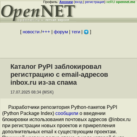
Профиль:
Аноним
(
вход
|
регистрация
)
неRU
opennet.me
[
новости
/
+++
|
форум
|
теги
|
]
Каталог PyPI заблокировал
регистрацию с email-адресов
inbox.ru из-за спама
17.07.2025 08:34 (MSK)
Разработчики репозитория Python-пакетов PyPI
(Python Package Index)
сообщили
о введении
блокировки использования почтовых адресов @inbox.ru
при регистрации новых проектов и прикрепления
дополнительных email к существующим проектам.