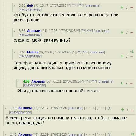
3.33
,
фф
(
?
), 15:47, 17/07/2025 [
^
] [
^^
] [
^^^
] [
ответить
]
+
–
/
[
к модератору
]
как будто на inbox.ru телефон не спрашивают при
регистрации
3.36
,
Аноним
(
21
), 17:23, 17/07/2025 [
^
] [
^^
] [
^^^
] [
ответить
]
+
–
/
[
к модератору
]
сложно гмейл акки купить?
+1
3.40
,
hhrhhr
(
?
), 20:18, 17/07/2025 [
^
] [
^^
] [
^^^
] [
ответить
]
+
–
[
к модератору
]
/
Телефон нужен один, а привязать к основному
ящику дополнительных адресов можно много.
4.55
,
Аноним
(
55
), 01:11, 23/07/2025 [
^
] [
^^
] [
^^^
] [
ответить
]
+
–
/
[
к модератору
]
Эти дополнительные основной светят.
1.42
,
Аноним
(
42
), 22:17, 17/07/2025 [
ответить
] [
﹢﹢﹢
] [
· · ·
]
[
↑
]
+
–
/
[
к модератору
]
А ведь регистрация по номеру телефона, чтобы спама не
было, правда, да?
+1
1.43
,
Аноним
(
43
), 22:59, 17/07/2025 [
ответить
] [
﹢﹢﹢
] [
· · ·
]
[
↓
]