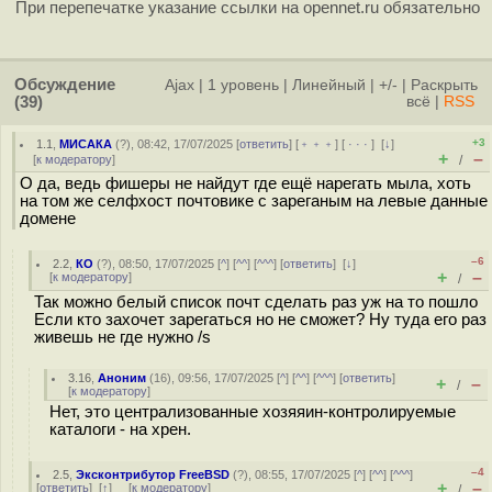
При перепечатке указание ссылки на opennet.ru обязательно
Обсуждение
Ajax
|
1 уровень
|
Линейный
|
+/-
|
Раскрыть
(39)
всё
|
RSS
+3
1.1
,
МИСАКА
(
?
), 08:42, 17/07/2025 [
ответить
] [
﹢﹢﹢
] [
· · ·
]
[
↓
]
+
–
[
к модератору
]
/
О да, ведь фишеры не найдут где ещё нарегать мыла, хоть
на том же селфхост почтовике с зареганым на левые данные
домене
–6
2.2
,
КО
(
?
), 08:50, 17/07/2025 [
^
] [
^^
] [
^^^
] [
ответить
]
[
↓
]
+
–
[
к модератору
]
/
Так можно белый список почт сделать раз уж на то пошло
Если кто захочет зарегаться но не сможет? Ну туда его раз
живешь не где нужно /s
3.16
,
Аноним
(
16
), 09:56, 17/07/2025 [
^
] [
^^
] [
^^^
] [
ответить
]
+
–
/
[
к модератору
]
Нет, это централизованные хозяяин-контролируемые
каталоги - на хрен.
–4
2.5
,
Эксконтрибутор FreeBSD
(
?
), 08:55, 17/07/2025 [
^
] [
^^
] [
^^^
]
+
–
[
ответить
]
[
↑
] [
к модератору
]
/