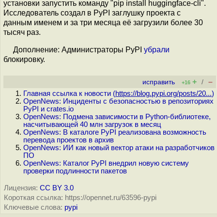
установки запустить команду "pip install huggingface-cli".
Исследователь создал в PyPI заглушку проекта с
данным именем и за три месяца её загрузили более 30
тысяч раз.
Дополнение: Администраторы PyPI
убрали
блокировку.
+
–
исправить
/
+16
Главная ссылка к новости (
https://blog.pypi.org/posts/20...
)
OpenNews: Инциденты с безопасностью в репозиториях
PyPI и crates.io
OpenNews: Подмена зависимости в Python-библиотеке,
насчитывающей 40 млн загрузок в месяц
OpenNews: В каталоге PyPI реализована возможность
перевода проектов в архив
OpenNews: ИИ как новый вектор атаки на разработчиков
ПО
OpenNews: Каталог PyPI внедрил новую систему
проверки подлинности пакетов
Лицензия:
CC BY 3.0
Короткая ссылка: https://opennet.ru/63596-pypi
Ключевые слова:
pypi