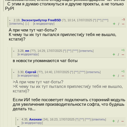
С этим я думаю столкнуться и другие проекты, а не только
PyPl
–5
2.19
,
Эксконтрибутор FreeBSD
(
?
), 10:14, 17/07/2025 [
^
] [
^^
] [
^^^
]
+
–
[
ответить
]
[
↓
] [
к модератору
]
/
А при чем тут чат-боты?
К чему ты их тут пытался приплести(у тебя не вышло,
кстати)?
+1
3.28
,
nn
(
??
), 14:29, 17/07/2025 [
^
] [
^^
] [
^^^
] [
ответить
]
+
–
[
к модератору
]
/
в новости упоминаются чат боты
+1
3.30
,
Сергей
(
??
), 14:40, 17/07/2025 [
^
] [
^^
] [
^^^
] [
ответить
]
+
–
[
к модератору
]
/
>А при чем тут чат-боты?
>К чему ты их тут пытался приплести(у тебя не вышло,
кстати)?
Если ИИ тебе посоветует подключить сторонний модуль
для увеличения производительности софта, что будешь
делать то...
4.35
,
Аноним
(
34
), 16:23, 17/07/2025 [
^
] [
^^
] [
^^^
] [
ответить
]
+
–
/
[
к модератору
]