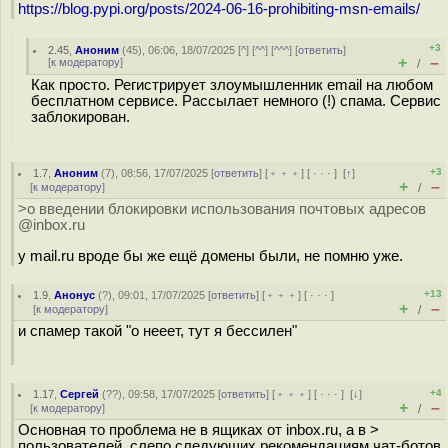
https://blog.pypi.org/posts/2024-06-16-prohibiting-msn-emails/
+3
2.45
,
Аноним
(
45
), 06:06, 18/07/2025 [
^
] [
^^
] [
^^^
] [
ответить
]
+
–
[
к модератору
]
/
Как просто. Регистрирует злоумышленник email на любом
бесплатном сервисе. Рассылает немного (!) спама. Сервис
заблокирован.
+3
1.7
,
Аноним
(
7
), 08:56, 17/07/2025 [
ответить
] [
﹢﹢﹢
] [
· · ·
]
[
↑
]
+
–
[
к модератору
]
/
>о введении блокировки использования почтовых адресов
@inbox.ru
у mail.ru вроде бы же ещё домены были, не помню уже.
+13
1.9
,
Анонус
(
?
), 09:01, 17/07/2025 [
ответить
] [
﹢﹢﹢
] [
· · ·
]
+
–
[
к модератору
]
/
и спамер такой "о нееет, тут я бессилен"
+4
1.17
,
Сергей
(
??
), 09:58, 17/07/2025 [
ответить
] [
﹢﹢﹢
] [
· · ·
]
[
↓
]
+
–
[
к модератору
]
/
Основная то проблема не в ящиках от inbox.ru, а в >
пользователей, слепо следующих рекомендациям чат-ботов