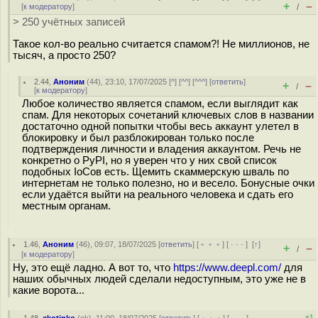
+
–
[
к модератору
]
/
> 250 учётных записей
Такое кол-во реально считается спамом?! Не миллионов, не
тысяч, а просто 250?
2.44
,
Аноним
(
44
), 23:10, 17/07/2025 [
^
] [
^^
] [
^^^
] [
ответить
]
+
–
/
[
к модератору
]
Любое количество является спамом, если выглядит как
спам. Для некоторых сочетаний ключевых слов в названии
достаточно одной попытки чтобы весь аккаунт улетел в
блокировку и был разблокирован только после
подтверждения личности и владения аккаунтом. Речь не
конкретно о PyPI, но я уверен что у них свой список
подобных IoCов есть. Щемить скаммерскую шваль по
интернетам не только полезно, но и весело. Бонусные очки
если удаётся выйти на реального человека и сдать его
местным органам.
1.46
,
Аноним
(
46
), 09:07, 18/07/2025 [
ответить
] [
﹢﹢﹢
] [
· · ·
]
[
↑
]
+
–
/
[
к модератору
]
Ну, это ещё ладно. А вот то, что
https://www.deepl.com/
для
наших обычных людей сделали недоступным, это уже не в
какие ворота...
+1