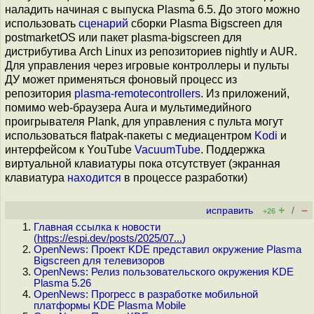
наладить начиная с выпуска Plasma 6.5. До этого можно
использовать
сценарий
сборки Plasma Bigscreen для
postmarketOS или пакет plasma-bigscreen для
дистрибутива Arch Linux из репозиториев nightly и AUR.
Для управления через игровые контроллеры и пульты
ДУ может применяться фоновый процесс из
репозитория
plasma-remotecontrollers
. Из приложений,
помимо web-браузера Aura и мультимедийного
проигрывателя Plank, для управления с пульта могут
использоваться flatpak-пакеты с медиацентром
Kodi
и
интерфейсом к YouTube
VacuumTube
. Поддержка
виртуальной клавиатуры пока отсутствует (экранная
клавиатура
находится
в процессе разработки)
+
–
исправить
/
+26
Главная ссылка к новости
(
https://espi.dev/posts/2025/07...
)
OpenNews: Проект KDE представил окружение Plasma
Bigscreen для телевизоров
OpenNews: Релиз пользовательского окружения KDE
Plasma 5.26
OpenNews: Прогресс в разработке мобильной
платформы KDE Plasma Mobile