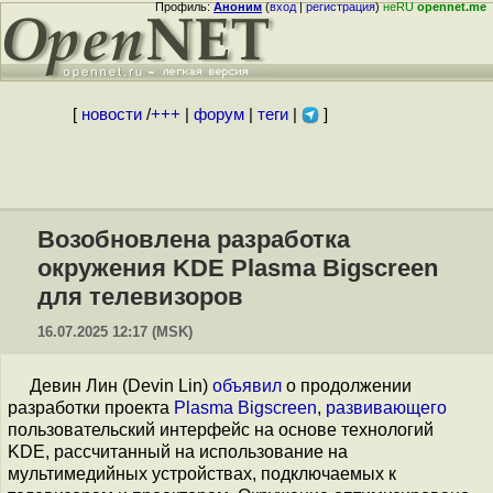
Профиль:
Аноним
(
вход
|
регистрация
)
неRU
opennet.me
[
новости
/
+++
|
форум
|
теги
|
]
Возобновлена разработка
окружения KDE Plasma Bigscreen
для телевизоров
16.07.2025 12:17 (MSK)
Девин Лин (Devin Lin)
объявил
о продолжении
разработки проекта
Plasma Bigscreen
,
развивающего
пользовательский интерфейс на основе технологий
KDE, рассчитанный на использование на
мультимедийных устройствах, подключаемых к