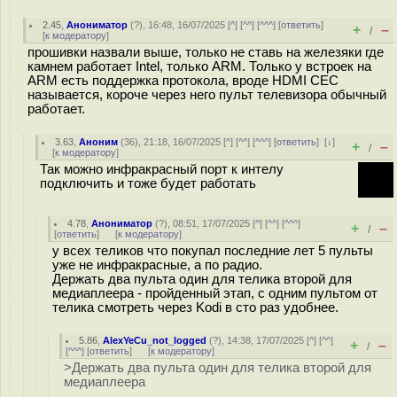
2.45
,
Анониматор
(
?
), 16:48, 16/07/2025 [
^
] [
^^
] [
^^^
] [
ответить
]
+
–
/
[
к модератору
]
прошивки назвали выше, только не ставь на железяки где
камнем работает Intel, только ARM. Только у встроек на
ARM есть поддержка протокола, вроде HDMI CEC
называется, короче через него пульт телевизора обычный
работает.
3.63
,
Аноним
(
36
), 21:18, 16/07/2025 [
^
] [
^^
] [
^^^
] [
ответить
]
[
↓
]
+
–
/
[
к модератору
]
Так можно инфракрасный порт к интелу
подключить и тоже будет работать
4.78
,
Анониматор
(
?
), 08:51, 17/07/2025 [
^
] [
^^
] [
^^^
]
+
–
/
[
ответить
]
[
к модератору
]
у всех теликов что покупал последние лет 5 пульты
уже не инфракрасные, а по радио.
Держать два пульта один для телика второй для
медиаплеера - пройденный этап, с одним пультом от
телика смотреть через Kodi в сто раз удобнее.
5.86
,
AlexYeCu_not_logged
(
?
), 14:38, 17/07/2025 [
^
] [
^^
]
+
–
/
[
^^^
] [
ответить
]
[
к модератору
]
>Держать два пульта один для телика второй для
медиаплеера