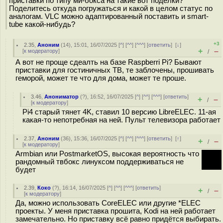
приставки по типу ми-бокса на такие вот поделки?
Поделитесь откуда погружаться и какой в целом статус по
аналогам. VLC можно адаптированный поставить и smart-
tube какой-нибудь?
+3
2.35
,
Аноним
(
14
), 15:01, 16/07/2025 [
^
] [
^^
] [
^^^
] [
ответить
]
[
↓
]
+
–
[
к модератору
]
/
А вот не проще сдеалть на базе Raspberri Pi? Бывают
приставки для гостиничных ТВ, те заблочены, прошивать
геморой, может те что для дома, может те проше.
3.46
,
Анониматор
(
?
), 16:52, 16/07/2025 [
^
] [
^^
] [
^^^
] [
ответить
]
+
–
/
[
к модератору
]
Pi4 старый тянет 4K, ставил 10 версию LibreELEC. 11-ая
какая-то непотребная на ней. Пульт телевизора работает
2.37
,
Аноним
(
36
), 15:36, 16/07/2025 [
^
] [
^^
] [
^^^
] [
ответить
]
[
↑
]
+
–
/
[
к модератору
]
Armbian или PostmarketOS, высокая вероятность что
рандомный твбокс линуксом поддерживаться не
будет
2.39
,
Коко
(
?
), 16:14, 16/07/2025 [
^
] [
^^
] [
^^^
] [
ответить
]
+
–
/
[
к модератору
]
Да, можно использовать CoreELEC или другие *ELEC
проекты. У меня приставка прошита, Kodi на ней работает
замечательно. Но приставку всё равно придётся выбирать.