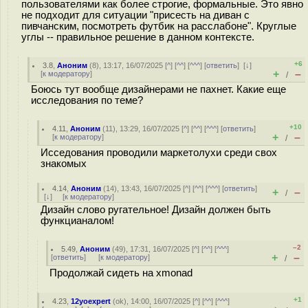
пользователями как более строгие, формальные. Это явно
не подходит для ситуации "присесть на диван с
пивчанским, посмотреть футбик на расслабоне". Круглые
углы -- правильное решение в данном контексте.
+6
3.8
,
Аноним
(
8
), 13:17, 16/07/2025 [
^
] [
^^
] [
^^^
] [
ответить
]
[
↓
]
+
–
[
к модератору
]
/
Боюсь тут вообще дизайнерами не пахнет. Какие еще
исследования по теме?
+10
4.11
,
Аноним
(
11
), 13:29, 16/07/2025 [
^
] [
^^
] [
^^^
] [
ответить
]
+
–
[
к модератору
]
/
Исседования проводили маркетолухи среди свох
знакомых
4.14
,
Аноним
(
14
), 13:43, 16/07/2025 [
^
] [
^^
] [
^^^
] [
ответить
]
+
–
/
[
↓
] [
к модератору
]
Дизайн слово ругательное! Дизайн должен быть
функцианалом!
–2
5.49
,
Аноним
(
49
), 17:31, 16/07/2025 [
^
] [
^^
] [
^^^
]
+
–
[
ответить
]
[
к модератору
]
/
Продолжай сидеть на xmonad
+1
4.23
,
12yoexpert
(
ok
), 14:00, 16/07/2025 [
^
] [
^^
] [
^^^
]