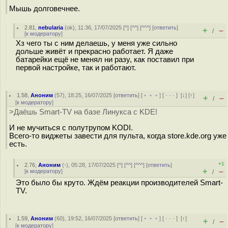
Мышь долговечнее.
2.81
,
nebularia
(
ok
), 11:36, 17/07/2025 [
^
] [
^^
] [
^^^
] [
ответить
]
+
–
/
[
к модератору
]
Хз чего ты с ним делаешь, у меня уже сильно
дольше живёт и прекрасно работает. Я даже
батарейки ещё не менял ни разу, как поставил при
первой настройке, так и работают.
1.58
,
Аноним
(
57
), 18:25, 16/07/2025 [
ответить
] [
﹢﹢﹢
] [
· · ·
]
[
↓
] [
↑
]
+
–
/
[
к модератору
]
>Даёшь Smart-TV на базе Линукса с KDE!
И не мучиться с полутрупом KODI.
Всего-то виджеты завести для пульта, когда store.kde.org уже
есть.
+1
2.76
,
Аноним
(
-
), 05:28, 17/07/2025 [
^
] [
^^
] [
^^^
] [
ответить
]
+
–
[
к модератору
]
/
Это было бы круто. Ждём реакции производителей Smart-
TV.
1.59
,
Аноним
(
60
), 19:52, 16/07/2025 [
ответить
] [
﹢﹢﹢
] [
· · ·
]
[
↑
]
+
–
/
[
к модератору
]