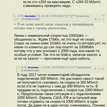
если это x264 на максимуме. C x264 20 Мбит/с
сомневаюсь проверять надо.
+1
4.73
,
Аноним
(
73
), 01:26, 17/07/2025 [
^
] [
^^
] [
^^^
] [
ответить
]
+
–
[
↑
] [
к модератору
]
/
> Я не знаю какой запас каналов у провайдеров,
готовы они к такому увлечению.
Линки с номинальной скоростью 100Gbit/s —
обыденность. Ждём 1Tbit/s, но это ещё не скоро.
Спрос на линки ниже 1Gbit/s не очень-то интересует, но
какие-то клиенты до сих пор платят за 100Mbit/s
потому что у них контракт с 2000 года, или какие-то
особые условия. Так что не бойся, запасов хватит, а
если не хватит — проложим ещё один кабель.
5.75
,
Аноним
(
-
), 02:08, 17/07/2025 [
^
] [
^^
] [
^^^
] [
ответить
]
+
–
/
[
к модератору
]
В году 2017 читал комментарий обладателя
подключения 300 Мбит/с. Не дословно смысл такой:
не получается скачивать на скорости 300 Мбит/с
если это не торенты с ним да 300 Мбит/с есть. В
продаже есть подключение с скоростью 1000 Мбит/
с. Предполагаю такая ситуация и с подключением
1000 Мбит/с. Европа, США, РФ и остальной мир
готовы отдавать на скорости 1000 Мбит/с в один
поток. Да даже не в один поток, сомневаюсь. Похоже