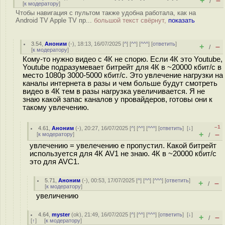
+
–
/
[
к модератору
]
Чтобы навигация с пультом также удобна работала, как на
Android TV Apple TV пр...
большой текст свёрнут,
показать
3.54
,
Аноним
(
-
), 18:13, 16/07/2025 [
^
] [
^^
] [
^^^
] [
ответить
]
+
–
/
[
к модератору
]
Кому-то нужно видео с 4К не спорю. Если 4К это Youtube,
Youtube подразумевает битрейт для 4К в ~20000 кбит/с в
место 1080p 3000-5000 кбит/с. Это увлечение нагрузки на
каналы интернета в разы и чем больше будут смотреть
видео в 4К тем в разы нагрузка увеличивается. Я не
знаю какой запас каналов у провайдеров, готовы они к
такому увлечению.
–1
4.61
,
Аноним
(
-
), 20:27, 16/07/2025 [
^
] [
^^
] [
^^^
] [
ответить
]
[
↓
]
+
–
[
к модератору
]
/
увлечению = увелечению е пропустил. Какой битрейт
используется для 4К AV1 не знаю. 4К в ~20000 кбит/с
это для AVC1.
5.71
,
Аноним
(
-
), 00:53, 17/07/2025 [
^
] [
^^
] [
^^^
] [
ответить
]
+
–
/
[
к модератору
]
увеличению
4.64
,
myster
(
ok
), 21:49, 16/07/2025 [
^
] [
^^
] [
^^^
] [
ответить
]
[
↓
]
+
–
/
[
↑
] [
к модератору
]