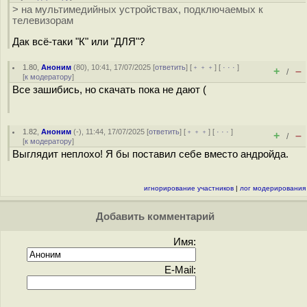
> на мультимедийных устройствах, подключаемых к
телевизорам
Дак всё-таки "К" или "ДЛЯ"?
1.80
,
Аноним
(
80
), 10:41, 17/07/2025 [
ответить
] [
﹢﹢﹢
] [
· · ·
]
+
–
/
[
к модератору
]
Все зашибись, но скачать пока не дают (
1.82
,
Аноним
(
-
), 11:44, 17/07/2025 [
ответить
] [
﹢﹢﹢
] [
· · ·
]
+
–
/
[
к модератору
]
Выглядит неплохо! Я бы поставил себе вместо андройда.
игнорирование участников
|
лог модерирования
Добавить комментарий
Имя:
E-Mail: