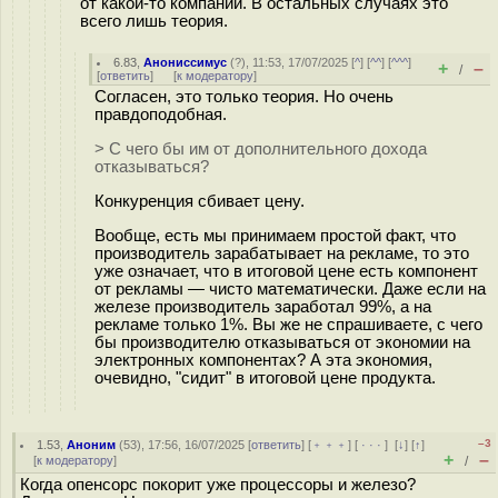
от какой-то компании. В остальных случаях это
всего лишь теория.
6.83
,
Анониссимус
(
?
), 11:53, 17/07/2025 [
^
] [
^^
] [
^^^
]
+
–
/
[
ответить
]
[
к модератору
]
Согласен, это только теория. Но очень
правдоподобная.
> С чего бы им от дополнительного дохода
отказываться?
Конкуренция сбивает цену.
Вообще, есть мы принимаем простой факт, что
производитель зарабатывает на рекламе, то это
уже означает, что в итоговой цене есть компонент
от рекламы — чисто математически. Даже если на
железе производитель заработал 99%, а на
рекламе только 1%. Вы же не спрашиваете, с чего
бы производителю отказываться от экономии на
электронных компонентах? А эта экономия,
очевидно, "сидит" в итоговой цене продукта.
–3
1.53
,
Аноним
(
53
), 17:56, 16/07/2025 [
ответить
] [
﹢﹢﹢
] [
· · ·
]
[
↓
] [
↑
]
+
–
[
к модератору
]
/
Когда опенсорс покорит уже процессоры и железо?