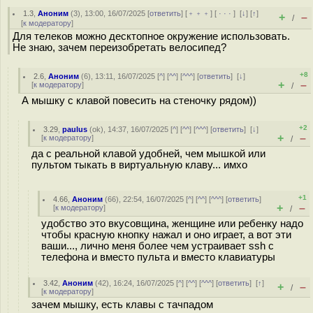
1.3
,
Аноним
(
3
), 13:00, 16/07/2025 [
ответить
] [
﹢﹢﹢
] [
· · ·
]
[
↓
] [
↑
]
+
–
/
[
к модератору
]
Для телеков можно десктопное окружение использовать.
Не знаю, зачем переизобретать велосипед?
+8
2.6
,
Аноним
(
6
), 13:11, 16/07/2025 [
^
] [
^^
] [
^^^
] [
ответить
]
[
↓
]
+
–
[
к модератору
]
/
А мышку с клавой повесить на стеночку рядом))
+2
3.29
,
paulus
(
ok
), 14:37, 16/07/2025 [
^
] [
^^
] [
^^^
] [
ответить
]
[
↓
]
+
–
[
к модератору
]
/
да с реальной клавой удобней, чем мышкой или
пультом тыкать в виртуальную клаву... имхо
+1
4.66
,
Аноним
(
66
), 22:54, 16/07/2025 [
^
] [
^^
] [
^^^
] [
ответить
]
+
–
[
к модератору
]
/
удобство это вкусовщина, женщине или ребенку надо
чтобы красную кнопку нажал и оно играет, а вот эти
ваши..., лично меня более чем устраивает ssh c
телефона и вместо пульта и вместо клавиатуры
3.42
,
Аноним
(
42
), 16:24, 16/07/2025 [
^
] [
^^
] [
^^^
] [
ответить
]
[
↑
]
+
–
/
[
к модератору
]
зачем мышку, есть клавы с тачпадом