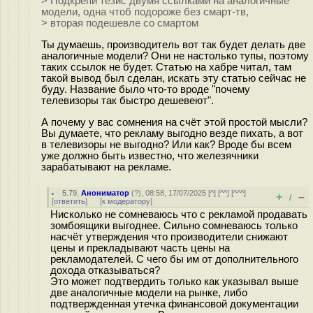
> Подкрепи тезис двумя ссылками на аналогичные
модели, одна чтоб подороже без смарт-тв,
> вторая подешевле со смартом
Ты думаешь, производитель вот так будет делать две
аналогичные модели? Они не настолько тупы, поэтому
таких ссылок не будет. Статью на хабре читал, там
такой вывод был сделан, искать эту статью сейчас не
буду. Название было что-то вроде "почему
телевизоры так быстро дешевеют".
А почему у вас сомнения на счёт этой простой мысли?
Вы думаете, что рекламу выгодно везде пихать, а вот
в телевизоры не выгодно? Или как? Вроде бы всем
уже должно быть известно, что железячники
зарабатывают на рекламе.
5.79
,
Анониматор
(
?
), 08:58, 17/07/2025 [
^
] [
^^
] [
^^^
]
+
–
/
[
ответить
]
[
к модератору
]
Нисколько не сомневаюсь что с рекламой продавать
зомбоящики выгоднее. Сильно сомневаюсь только
насчёт утверждения что производители снижают
цены и прекладывают часть цены на
рекламодателей. С чего бы им от дополнительного
дохода отказываться?
Это может подтвердить только как указывал выше
две аналогичные модели на рынке, либо
подтвержденная утечка финансовой документации