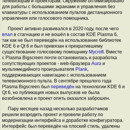
телевизорам и проекторам. Окружение оптимизировано
для работы с большими экранами и управления без
клавиатуры c использованием пультов дистанционного
управления или голосового помощника.
Проект активно развивался в 2020 году, после чего
впал
в стагнацию и не вошёл в состав KDE Plasma 6,
так как не был переведён на использование библиотек
KDE 6 и Qt 6 и был привязан к прекратившему
существование голосовому помощнику
Mycroft
. Вместе
с Plasma Bigscreen почти остановилась и разработка
сопутствующих проектов - web-браузера
Aura
и
мультимедийного проигрывателя
Plank
,
поддерживающих навигацию с использованием
телевизионного пульта. В сентябре прошлого года
Plasma Bigscreen был
переведён
на технологии KDE 6 и
Qt 6, но публикация новых выпусков не была
возобновлена и проект опять оказался заброшен.
Пару месяцев назад несколько разработчиков
решили возродить проект и провели работу по
модернизации интерфейса и доработке конфигуратора.
Интерфейс был переведён на плоский стиль, удалены