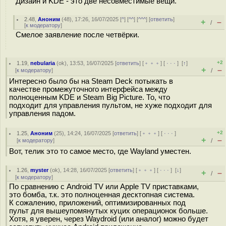
Дизайн и KDE - это две несовместимые вещи.
2.48
,
Аноним
(
48
), 17:26, 16/07/2025 [
^
] [
^^
] [
^^^
] [
ответить
]
+
–
/
[
к модератору
]
Смелое заявление после четвёрки.
+2
1.19
,
nebularia
(
ok
), 13:53, 16/07/2025 [
ответить
] [
﹢﹢﹢
] [
· · ·
]
[
↑
]
+
–
[
к модератору
]
/
Интересно было бы на Steam Deck потыкать в
качестве промежуточного интерфейса между
полноценным KDE и Steam Big Picture. То, что
подходит для управления пультом, не хуже подходит для
управления падом.
+2
1.25
,
Аноним
(
25
), 14:24, 16/07/2025 [
ответить
] [
﹢﹢﹢
] [
· · ·
]
+
–
[
к модератору
]
/
Вот, телик это то самое место, где Wayland уместен.
1.26
,
myster
(
ok
), 14:28, 16/07/2025 [
ответить
] [
﹢﹢﹢
] [
· · ·
]
[
↓
]
+
–
/
[
к модератору
]
По сравнению с Android TV или Apple TV приставками,
это бомба, т.к. это полноценная десктопная система.
К сожалению, приложений, оптимизированных под
пульт для вышеупомянутых куцих операционок больше.
Хотя, я уверен, через Waydroid (или аналог) можно будет