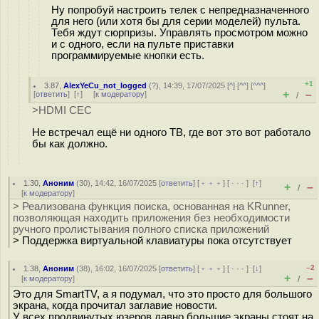
Ну попробуй настроить телек с непредназначенного
для него (или хотя бы для серии моделей) пульта.
Тебя ждут сюрпризы. Управлять просмотром можно
и с одного, если на пульте приставки
программируемые кнопки есть.
+1
3.87
,
AlexYeCu_not_logged
(
?
), 14:39, 17/07/2025 [
^
] [
^^
] [
^^^
]
+
–
[
ответить
]
[
↑
] [
к модератору
]
/
>HDMI CEC
Не встречал ещё ни одного ТВ, где вот это вот работало
бы как должно.
1.30
,
Аноним
(
30
), 14:42, 16/07/2025 [
ответить
] [
﹢﹢﹢
] [
· · ·
]
[
↑
]
+
–
/
[
к модератору
]
> Реализована функция поиска, основанная на KRunner,
позволяющая находить приложения без необходимости
ручного пролистывания полного списка приложений
> Поддержка виртуальной клавиатуры пока отсутствует
–2
1.38
,
Аноним
(
38
), 16:02, 16/07/2025 [
ответить
] [
﹢﹢﹢
] [
· · ·
]
[
↓
]
+
–
[
к модератору
]
/
Это для SmartTV, а я подумал, что это просто для большого
экрана, когда прочитал заглавие новости.
У всех продвинутых юзеров давно большие экраны стоят на