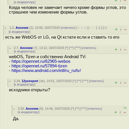
+
–
/
[
к модератору
]
Когда человек не замечает ничего кроме формы углов, это
страшнее чем изменение формы углов.
1.2
,
Аноним
(
2
), 13:00, 16/07/2025 [
ответить
] [
﹢﹢﹢
] [
· · ·
]
[
↓
] [
↑
]
+
–
/
[
к модератору
]
есть же WebOS от LG, на Qt кстати если и ставить то его
2.7
,
Аноним
(
7
), 13:12, 16/07/2025 [
^
] [
^^
] [
^^^
] [
ответить
]
+
–
/
[
к модератору
]
webOS, Tizen и собственно Android TV:
-
https://opennet.ru/62965-webos
-
https://opennet.ru/57894-tizen
-
https://www.android.com/intl/ru_ru/tv/
2.24
,
12yoexpert
(
ok
), 14:01, 16/07/2025 [
^
] [
^^
] [
^^^
] [
ответить
]
+
–
/
[
к модератору
]
исходники открыты?
+1
3.32
,
Аноним
(
8
), 14:46, 16/07/2025 [
^
] [
^^
] [
^^^
] [
ответить
]
+
–
[
к модератору
]
/
Да.