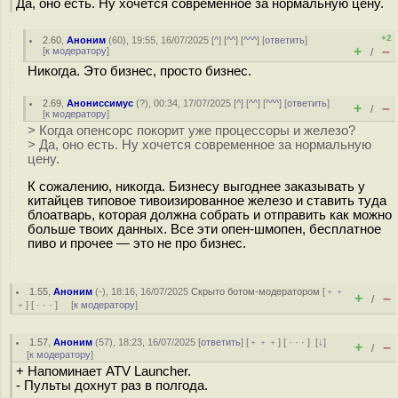
Да, оно есть. Ну хочется современное за нормальную цену.
+2
2.60
,
Аноним
(
60
), 19:55, 16/07/2025 [
^
] [
^^
] [
^^^
] [
ответить
]
+
–
[
к модератору
]
/
Никогда. Это бизнес, просто бизнес.
2.69
,
Анониссимус
(
?
), 00:34, 17/07/2025 [
^
] [
^^
] [
^^^
] [
ответить
]
+
–
/
[
к модератору
]
> Когда опенсорс покорит уже процессоры и железо?
> Да, оно есть. Ну хочется современное за нормальную
цену.
К сожалению, никогда. Бизнесу выгоднее заказывать у
китайцев типовое тивоизированное железо и ставить туда
блоатварь, которая должна собрать и отправить как можно
больше твоих данных. Все эти опен-шмопен, бесплатное
пиво и прочее — это не про бизнес.
1.55
,
Аноним
(
-
), 18:16, 16/07/2025
Скрыто ботом-модератором
[
﹢﹢
+
–
/
﹢
] [
· · ·
] [
к модератору
]
1.57
,
Аноним
(
57
), 18:23, 16/07/2025 [
ответить
] [
﹢﹢﹢
] [
· · ·
]
[
↓
]
+
–
/
[
к модератору
]
+ Напоминает ATV Launcher.
- Пульты дохнут раз в полгода.