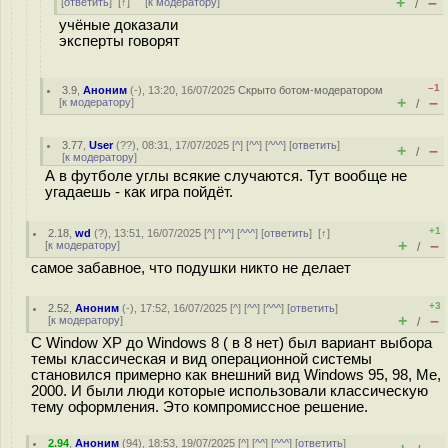
+
–
[
ответить
]
[
↑
] [
к модератору
]
/
учёные доказали
эксперты говорят
–1
3.9
,
Аноним
(
-
), 13:20, 16/07/2025
Скрыто ботом-модератором
+
–
[
к модератору
]
/
3.77
,
User
(
??
), 08:31, 17/07/2025 [
^
] [
^^
] [
^^^
] [
ответить
]
+
–
/
[
к модератору
]
А в футболе углы всякие случаются. Тут вообще не
угадаешь - как игра пойдёт.
+1
2.18
,
wd
(
?
), 13:51, 16/07/2025 [
^
] [
^^
] [
^^^
] [
ответить
]
[
↑
]
+
–
[
к модератору
]
/
самое забавное, что подушки никто не делает
+3
2.52
,
Аноним
(
-
), 17:52, 16/07/2025 [
^
] [
^^
] [
^^^
] [
ответить
]
+
–
[
к модератору
]
/
С Window XP до Windows 8 ( в 8 нет) был вариант выбора
темы классическая и вид операционной системы
становился примерно как внешний вид Windows 95, 98, Me,
2000. И были люди которые использовали классическую
тему оформления. Это компромиссное решение.
2.94
,
Аноним
(
94
), 18:53, 19/07/2025 [
^
] [
^^
] [
^^^
] [
ответить
]