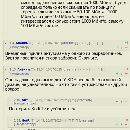
смысл подключения с скоростью 1000 Мбит/с будет
оправдано только если скачивать по принципу
торента как и всё что выше 50-100 Мбит/с. 1000
Мбит/с по цене 100 Мбит/с навряд ли, не
интересовался сколько стоит 1000 Мбит/с, самому
100 Мбит/с хватает.
+6
1.4
,
Аноним
(
8
), 13:01, 16/07/2025 [
ответить
] [
﹢﹢﹢
] [
· · ·
]
[
↑
]
+
–
[
к модератору
]
/
Внезапный прилив энтузиазма у одного из разработчиков.
Завтра проспится и снова забросит. Скриньте.
–1
1.13
,
Анёним
(
?
), 13:34, 16/07/2025 [
ответить
] [
﹢﹢﹢
] [
· · ·
]
[
↓
]
+
–
[
к модератору
]
/
Очень даже годно выглядит. У KDE всегда был отличный
дизайн, не удивительно. Но что там с устройствами - другой
вопрос
2.15
,
Ант
(
?
), 13:46, 16/07/2025 [
^
] [
^^
] [
^^^
] [
ответить
]
+
–
/
[
к модератору
]
Повторить Kodi Tv и усбагоиться
–5
2.33
,
HotR
(
?
), 14:49, 16/07/2025 [
^
] [
^^
] [
^^^
] [
ответить
]
+
–
[
к модератору
]
/