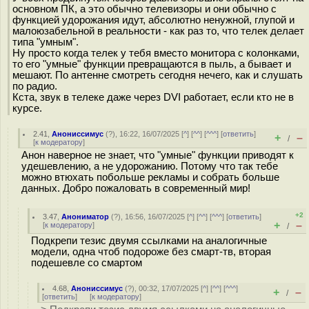
основном ПК, а это обычно телевизоры и они обычно с
функцией удорожания идут, абсолютно ненужной, глупой и
малоюзабельной в реальности - как раз то, что телек делает
типа "умным".
Ну просто когда телек у тебя вместо монитора с колонками,
то его "умные" функции превращаются в пыль, а бывает и
мешают. По антенне смотреть сегодня нечего, как и слушать
по радио.
Кста, звук в телеке даже через DVI работает, если кто не в
курсе.
2.41
,
Анониссимус
(
?
), 16:22, 16/07/2025 [
^
] [
^^
] [
^^^
] [
ответить
]
+
–
/
[
к модератору
]
Анон наверное не знает, что "умные" функции приводят к
удешевлению, а не удорожанию. Потому что так тебе
можно втюхать побольше рекламы и собрать больше
данных. Добро пожаловать в современный мир!
+2
3.47
,
Анониматор
(
?
), 16:56, 16/07/2025 [
^
] [
^^
] [
^^^
] [
ответить
]
+
–
[
к модератору
]
/
Подкрепи тезис двумя ссылками на аналогичные
модели, одна чтоб подороже без смарт-тв, вторая
подешевле со смартом
4.68
,
Анониссимус
(
?
), 00:32, 17/07/2025 [
^
] [
^^
] [
^^^
]
+
–
/
[
ответить
]
[
к модератору
]