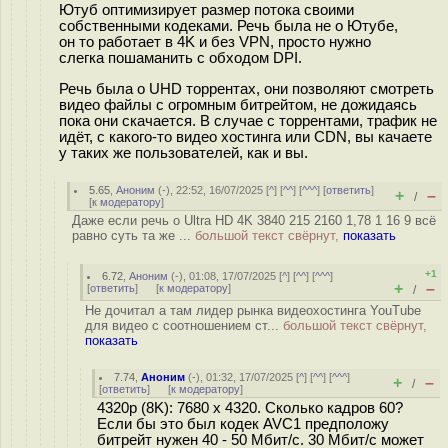
Ютуб оптимизирует размер потока своими
собственными кодеками. Речь была не о Ютубе,
он то работает в 4K и без VPN, просто нужно
слегка пошаманить с обходом DPI.
Речь была о UHD торрентах, они позволяют смотреть
видео файлы с огромным битрейтом, не дожидаясь
пока они скачается. В случае с торрентами, трафик не
идёт, с какого-то видео хостинга или CDN, вы качаете
у таких же пользователей, как и вы.
5.65
,
Аноним
(
-
), 22:52, 16/07/2025 [
^
] [
^^
] [
^^^
] [
ответить
]
+
–
/
[
к модератору
]
Даже если речь о Ultra HD 4K 3840 215 2160 1,78 1 16 9 всё
равно суть та же ...
большой текст свёрнут,
показать
+1
6.72
,
Аноним
(
-
), 01:08, 17/07/2025 [
^
] [
^^
] [
^^^
]
+
–
[
ответить
]
[
к модератору
]
/
Не дочитал а там лидер рынка видеохостинга YouTube
для видео с соотношением ст...
большой текст свёрнут,
показать
7.74
,
Аноним
(
-
), 01:32, 17/07/2025 [
^
] [
^^
] [
^^^
]
+
–
/
[
ответить
]
[
к модератору
]
4320p (8K): 7680 x 4320. Сколько кадров 60?
Если бы это был кодек AVC1 предположу
битрейт нужен 40 - 50 Мбит/с. 30 Мбит/с может