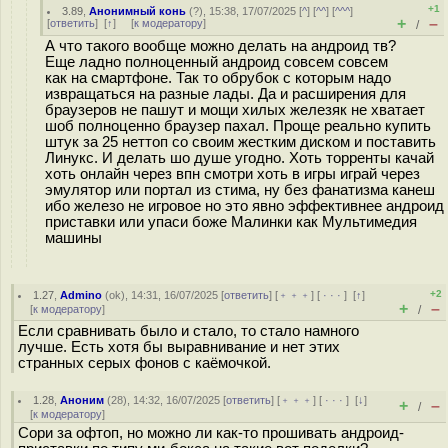
+1
3.89
,
Анонимный конь
(
?
), 15:38, 17/07/2025 [
^
] [
^^
] [
^^^
]
+
–
[
ответить
]
[
↑
] [
к модератору
]
/
А что такого вообще можно делать на андроид тв?
Еще ладно полноценный андроид совсем совсем
как на смартфоне. Так то обрубок с которым надо
извращаться на разные лады. Да и расширения для
браузеров не пашут и мощи хилых железяк не хватает
шоб полноценно браузер пахал. Проще реально купить
штук за 25 неттоп со своим жестким диском и поставить
Линукс. И делать шо душе угодно. Хоть торренты качай
хоть онлайн через впн смотри хоть в игры играй через
эмулятор или портал из стима, ну без фанатизма канеш
ибо железо не игровое но это явно эффективнее андроид
приставки или упаси боже Малинки как Мультимедия
машины
+2
1.27
,
Admino
(
ok
), 14:31, 16/07/2025 [
ответить
] [
﹢﹢﹢
] [
· · ·
]
[
↑
]
+
–
[
к модератору
]
/
Если сравнивать было и стало, то стало намного
лучше. Есть хотя бы выравнивание и нет этих
странных серых фонов с каёмочкой.
1.28
,
Аноним
(
28
), 14:32, 16/07/2025 [
ответить
] [
﹢﹢﹢
] [
· · ·
]
[
↓
]
+
–
/
[
к модератору
]
Сори за офтоп, но можно ли как-то прошивать андроид-