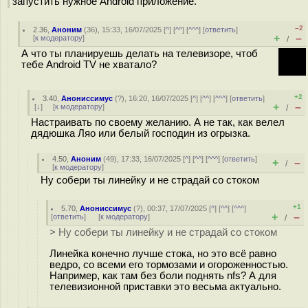
запустить нужное Android приложение.
–2
2.36
,
Аноним
(
36
), 15:33, 16/07/2025 [
^
] [
^^
] [
^^^
] [
ответить
]
+
–
[
к модератору
]
/
А что ты планируешь делать на телевизоре, чтоб
тебе Android TV не хватало?
+2
3.40
,
Анониссимус
(
?
), 16:20, 16/07/2025 [
^
] [
^^
] [
^^^
] [
ответить
]
+
–
[
↓
] [
к модератору
]
/
Настраивать по своему желанию. А не так, как велел
дядюшка Ляо или белый господин из огрызка.
4.50
,
Аноним
(
49
), 17:33, 16/07/2025 [
^
] [
^^
] [
^^^
] [
ответить
]
+
–
/
[
к модератору
]
Ну собери ты линейку и не страдай со стоком
+1
5.70
,
Анониссимус
(
?
), 00:37, 17/07/2025 [
^
] [
^^
] [
^^^
]
+
–
[
ответить
]
[
к модератору
]
/
> Ну собери ты линейку и не страдай со стоком
Линейка конечно лучше стока, но это всё равно
ведро, со всеми его тормозами и огороженностью.
Например, как там без боли поднять nfs? А для
телевизионной приставки это весьма актуально.