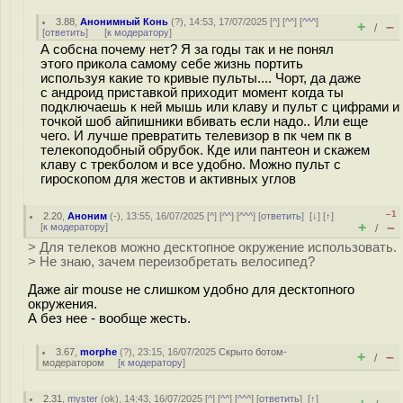
3.88
,
Анонимный Конь
(
?
), 14:53, 17/07/2025 [
^
] [
^^
] [
^^^
]
+
–
/
[
ответить
]
[
к модератору
]
А собсна почему нет? Я за годы так и не понял
этого прикола самому себе жизнь портить
используя какие то кривые пульты.... Чорт, да даже
с андроид приставкой приходит момент когда ты
подключаешь к ней мышь или клаву и пульт с цифрами и
точкой шоб айпишники вбивать если надо.. Или еще
чего. И лучше превратить телевизор в пк чем пк в
телекоподобный обрубок. Кде или пантеон и скажем
клаву с трекболом и все удобно. Можно пульт с
гироскопом для жестов и активных углов
–1
2.20
,
Аноним
(
-
), 13:55, 16/07/2025 [
^
] [
^^
] [
^^^
] [
ответить
]
[
↓
] [
↑
]
+
–
[
к модератору
]
/
> Для телеков можно десктопное окружение использовать.
> Не знаю, зачем переизобретать велосипед?
Даже air mouse не слишком удобно для десктопного
окружения.
А без нее - вообще жесть.
3.67
,
morphe
(
?
), 23:15, 16/07/2025
Скрыто ботом-
+
–
/
модератором
[
к модератору
]
2.31
,
myster
(
ok
), 14:43, 16/07/2025 [
^
] [
^^
] [
^^^
] [
ответить
]
[
↑
]