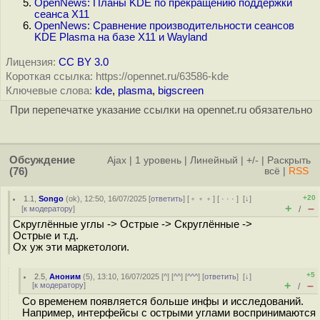
OpenNews: Планы KDE по прекращению поддержки
сеанса X11
OpenNews: Сравнение производительности сеансов
KDE Plasma на базе X11 и Wayland
Лицензия:
CC BY 3.0
Короткая ссылка: https://opennet.ru/63586-kde
Ключевые слова:
kde
,
plasma
,
bigscreen
При перепечатке указание ссылки на opennet.ru обязательно
Обсуждение
Ajax
|
1 уровень
|
Линейный
|
+/-
|
Раскрыть
(76)
всё
|
RSS
+20
1.1
,
Songo
(
ok
), 12:50, 16/07/2025 [
ответить
] [
﹢﹢﹢
] [
· · ·
]
[
↓
]
+
–
[
к модератору
]
/
Скруглённые углы -> Острые -> Скруглённые ->
Острые и т.д.
Ох уж эти маркетологи.
+5
2.5
,
Аноним
(
5
), 13:10, 16/07/2025 [
^
] [
^^
] [
^^^
] [
ответить
]
[
↓
]
+
–
[
к модератору
]
/
Со временем появляется больше инфы и исследований.
Например, интерфейсы с острыми углами воспринимаются