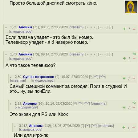
Просто большой дисплей смотреть кино.
1.71
,
Аноним
(
71
), 08:53, 27/03/2020 [
ответить
] [
﹢﹢﹢
] [
· · ·
]
[
↑
]
+
–
/
[
к модератору
]
Если плазма упадет - это был бы номер.
Телевизор упадет - я б наверно помер.
+5
1.73
,
Аноним
(
73
), 09:14, 27/03/2020 [
ответить
] [
﹢﹢﹢
] [
· · ·
]
[
↓
]
+
–
[
к модератору
]
/
А что такое телевизор?
2.80
,
Суп из потрошков
(
?
), 10:07, 27/03/2020 [
^
] [
^^
] [
^^^
]
+
–
/
[
ответить
]
[
к модератору
]
Самый смешной коммент за сегодня. Приз в студию! И
это.. ну, вы понЕли.
+2
2.82
,
Аноним
(
96
), 10:14, 27/03/2020 [
^
] [
^^
] [
^^^
] [
ответить
]
+
–
[
к модератору
]
/
Это экран для PS или Xbox
3.112
,
Аноним
(
112
), 18:05, 27/03/2020 [
^
] [
^^
] [
^^^
] [
ответить
]
+
–
/
[
к модератору
]
Или для игро-пк