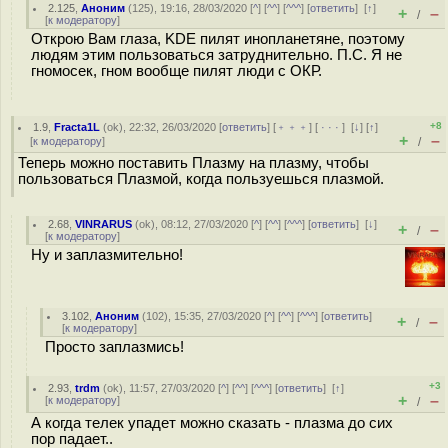
2.125
,
Аноним
(
125
), 19:16, 28/03/2020 [
^
] [
^^
] [
^^^
] [
ответить
]
[
↑
]
+
–
/
[
к модератору
]
Открою Вам глаза, KDE пилят инопланетяне, поэтому
людям этим пользоваться затруднительно. П.С. Я не
гномосек, гном вообще пилят люди с ОКР.
+8
1.9
,
Fracta1L
(
ok
), 22:32, 26/03/2020 [
ответить
] [
﹢﹢﹢
] [
· · ·
]
[
↓
] [
↑
]
+
–
[
к модератору
]
/
Теперь можно поставить Плазму на плазму, чтобы
пользоваться Плазмой, когда пользуешься плазмой.
2.68
,
VINRARUS
(
ok
), 08:12, 27/03/2020 [
^
] [
^^
] [
^^^
] [
ответить
]
[
↓
]
+
–
/
[
к модератору
]
Ну и заплазмительно!
3.102
,
Аноним
(
102
), 15:35, 27/03/2020 [
^
] [
^^
] [
^^^
] [
ответить
]
+
–
/
[
к модератору
]
Просто заплазмись!
+3
2.93
,
trdm
(
ok
), 11:57, 27/03/2020 [
^
] [
^^
] [
^^^
] [
ответить
]
[
↑
]
+
–
[
к модератору
]
/
А когда телек упадет можно сказать - плазма до сих
пор падает..