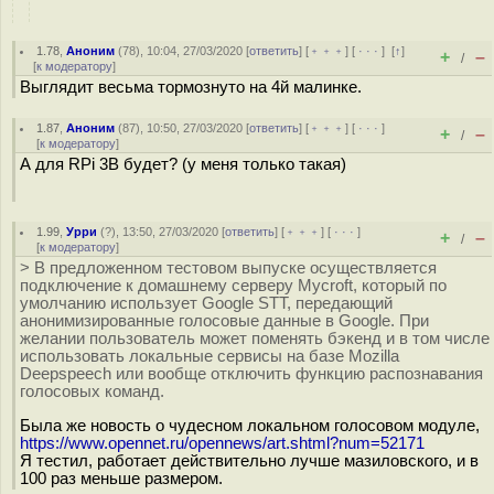
1.78
,
Аноним
(
78
), 10:04, 27/03/2020 [
ответить
] [
﹢﹢﹢
] [
· · ·
]
[
↑
]
+
–
/
[
к модератору
]
Выглядит весьма тормознуто на 4й малинке.
1.87
,
Аноним
(
87
), 10:50, 27/03/2020 [
ответить
] [
﹢﹢﹢
] [
· · ·
]
+
–
/
[
к модератору
]
А для RPi 3B будет? (у меня только такая)
1.99
,
Урри
(
?
), 13:50, 27/03/2020 [
ответить
] [
﹢﹢﹢
] [
· · ·
]
+
–
/
[
к модератору
]
> В предложенном тестовом выпуске осуществляется
подключение к домашнему серверу Mycroft, который по
умолчанию использует Google STT, передающий
анонимизированные голосовые данные в Google. При
желании пользователь может поменять бэкенд и в том числе
использовать локальные сервисы на базе Mozilla
Deepspeech или вообще отключить функцию распознавания
голосовых команд.
Была же новость о чудесном локальном голосовом модуле,
https://www.opennet.ru/opennews/art.shtml?num=52171
Я тестил, работает действительно лучше мазиловского, и в
100 раз меньше размером.