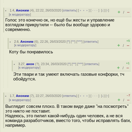
1.4
,
Аноним
(
4
), 22:22, 26/03/2020 [
ответить
] [
﹢﹢﹢
] [
· · ·
]
[
↓
] [
↑
]
+
–
/
[
к модератору
]
Голос это конечно ок, но ещё бы жесты и управление
взглядом прикрутили -- было бы вообще здорово и
современно.
+5
2.6
,
Аноним
(
6
), 22:26, 26/03/2020 [
^
] [
^^
] [
^^^
] [
ответить
]
+
–
[
к модератору
]
/
Коту бы понравилось
+1
3.27
,
анон
(
?
), 23:34, 26/03/2020 [
^
] [
^^
] [
^^^
] [
ответить
]
+
–
[
к модератору
]
/
Эти твари и так умеют включать газовые конфорки, тч
обойдутся.
–7
1.7
,
Аноним
(
7
), 22:27, 26/03/2020 [
ответить
] [
﹢﹢﹢
] [
· · ·
]
[
↓
] [
↑
]
+
–
[
к модератору
]
/
Выглядит совсем плохо. В таком виде даже "на посмотреть"
это никто не поставит.
Надеюсь, это пилил какой-нибудь один человек, а не вся
команда разработчиков, вместо того, чтобы исправлять баги,
например.