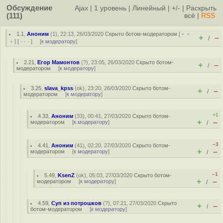
Обсуждение
Ajax
|
1 уровень
|
Линейный
|
+/-
|
Раскрыть
(111)
всё
|
RSS
1.1
,
Аноним
(
1
), 22:13, 26/03/2020
Скрыто ботом-модератором
[
﹢﹢
+
–
/
﹢
] [
· · ·
] [
к модератору
]
2.21
,
Егор Мамонтов
(
?
), 23:05, 26/03/2020
Скрыто ботом-
+
–
/
модератором
[
к модератору
]
3.25
,
slava_kpss
(
ok
), 23:20, 26/03/2020
Скрыто ботом-
+
–
/
модератором
[
к модератору
]
+1
4.33
,
Аноним
(
33
), 00:41, 27/03/2020
Скрыто ботом-
+
–
модератором
[
к модератору
]
/
–3
4.41
,
Аноним
(
41
), 02:20, 27/03/2020
Скрыто ботом-
+
–
модератором
[
к модератору
]
/
–1
5.49
,
KsenZ
(
ok
), 05:03, 27/03/2020
Скрыто ботом-
+
–
модератором
[
к модератору
]
/
4.59
,
Суп из потрошков
(
?
), 07:21, 27/03/2020
Скрыто
+
–
/
ботом-модератором
[
к модератору
]