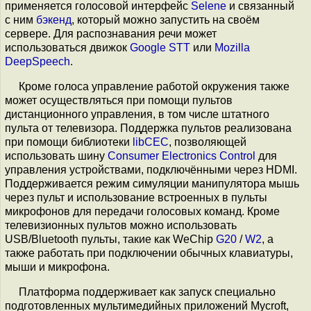
применяется голосовой интерфейс
Selene
и связанный
с ним
бэкенд
, который можно запустить на своём
сервере. Для распознавания речи может
использоваться движок
Google STT
или
Mozilla
DeepSpeech
.
Кроме голоса управление работой окружения также
может осуществляться при помощи пультов
дистанционного управления, в том числе штатного
пульта от телевизора. Поддержка пультов реализована
при помощи библиотеки
libCEC
, позволяющей
использовать шину
Consumer Electronics Control
для
управления устройствами, подключёнными через HDMI.
Поддерживается режим симуляции манипулятора мышь
через пульт и использование встроенных в пульты
микрофонов для передачи голосовых команд. Кроме
телевизионных пультов можно использовать
USB/Bluetooth пульты, такие как WeChip
G20
/
W2
, а
также работать при подключении обычных клавиатуры,
мыши и микрофона.
Платформа поддерживает как запуск специально
подготовленных мультимедийных приложений Mycroft,