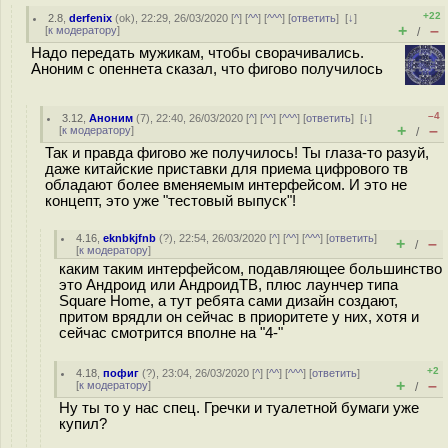
+22
2.8
,
derfenix
(
ok
), 22:29, 26/03/2020 [
^
] [
^^
] [
^^^
] [
ответить
]
[
↓
]
+
–
[
к модератору
]
/
Надо передать мужикам, чтобы сворачивались.
Аноним с опеннета сказал, что фигово получилось
–4
3.12
,
Аноним
(
7
), 22:40, 26/03/2020 [
^
] [
^^
] [
^^^
] [
ответить
]
[
↓
]
+
–
[
к модератору
]
/
Так и правда фигово же получилось! Ты глаза-то разуй,
даже китайские приставки для приема цифрового тв
обладают более вменяемым интерфейсом. И это не
концепт, это уже "тестовый выпуск"!
4.16
,
eknbkjfnb
(
?
), 22:54, 26/03/2020 [
^
] [
^^
] [
^^^
] [
ответить
]
+
–
/
[
к модератору
]
каким таким интерфейсом, подавляющее большинство
это Андроид или АндроидТВ, плюс лаунчер типа
Square Home, а тут ребята сами дизайн создают,
притом врядли он сейчас в приоритете у них, хотя и
сейчас смотрится вполне на "4-"
+2
4.18
,
пофиг
(
?
), 23:04, 26/03/2020 [
^
] [
^^
] [
^^^
] [
ответить
]
+
–
[
к модератору
]
/
Ну ты то у нас спец. Гречки и туалетной бумаги уже
купил?