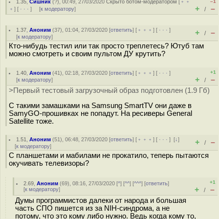
1.35
,
Сишник
(
?
), 00:49, 27/03/2020
Скрыто ботом-модератором
[
﹢﹢
–1
+
–
﹢
] [
· · ·
] [
к модератору
]
/
1.37
,
Аноним
(
37
), 01:04, 27/03/2020 [
ответить
] [
﹢﹢﹢
] [
· · ·
]
+
–
/
[
к модератору
]
Кто-нибудь тестил или так просто треплетесь? Ютуб там
можно смотреть и своим пультом ДУ крутить?
+1
1.40
,
Аноним
(
41
), 02:18, 27/03/2020 [
ответить
] [
﹢﹢﹢
] [
· · ·
]
+
–
[
к модератору
]
/
>Первый тестовый загрузочный образ подготовлен (1.9 Гб)
С такими замашками на Samsung SmartTV они даже в
SamyGO-прошивках не попадут. На ресиверы General
Satellite тоже.
1.51
,
Аноним
(
51
), 06:48, 27/03/2020 [
ответить
] [
﹢﹢﹢
] [
· · ·
]
[
↓
]
+
–
/
[
к модератору
]
С планшетами и мабилами не прокатило, теперь пытаются
окучивать телевизоры?
+1
2.69
,
Аноним
(
69
), 08:16, 27/03/2020 [
^
] [
^^
] [
^^^
] [
ответить
]
+
–
[
к модератору
]
/
Думы программистов далеки от народа и большая
часть СПО пишется из за NIH-синдрома, а не
потому, что это кому либо нужно. Ведь когда кому то,