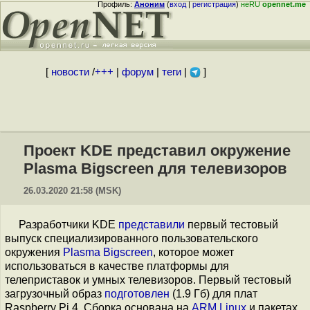
Профиль:
Аноним
(
вход
|
регистрация
)
неRU
opennet.me
[
новости
/
+++
|
форум
|
теги
|
]
Проект KDE представил окружение
Plasma Bigscreen для телевизоров
26.03.2020 21:58 (MSK)
Разработчики KDE
представили
первый тестовый
выпуск специализированного пользовательского
окружения
Plasma Bigscreen
, которое может
использоваться в качестве платформы для
телеприставок и умных телевизоров. Первый тестовый
загрузочный образ
подготовлен
(1.9 Гб) для плат
Raspberry Pi 4. Сборка основана на
ARM Linux
и пакетах