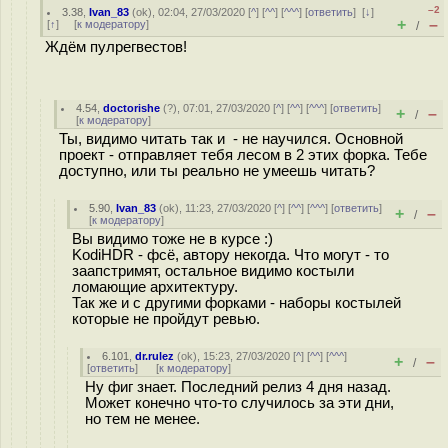
–2
3.38
,
Ivan_83
(
ok
), 02:04, 27/03/2020 [
^
] [
^^
] [
^^^
] [
ответить
]
[
↓
]
+
–
[
↑
] [
к модератору
]
/
Ждём пулрегвестов!
4.54
,
doctorishe
(
?
), 07:01, 27/03/2020 [
^
] [
^^
] [
^^^
] [
ответить
]
+
–
/
[
к модератору
]
Ты, видимо читать так и - не научился. Основной
проект - отправляет тебя лесом в 2 этих форка. Тебе
доступно, или ты реально не умеешь читать?
5.90
,
Ivan_83
(
ok
), 11:23, 27/03/2020 [
^
] [
^^
] [
^^^
] [
ответить
]
+
–
/
[
к модератору
]
Вы видимо тоже не в курсе :)
KodiHDR - фсё, автору некогда. Что могут - то
заапстримят, остальное видимо костыли
ломающие архитектуру.
Так же и с другими форками - наборы костылей
которые не пройдут ревью.
6.101
,
dr.rulez
(
ok
), 15:23, 27/03/2020 [
^
] [
^^
] [
^^^
]
+
–
/
[
ответить
]
[
к модератору
]
Ну фиг знает. Последний релиз 4 дня назад.
Может конечно что-то случилось за эти дни,
но тем не менее.