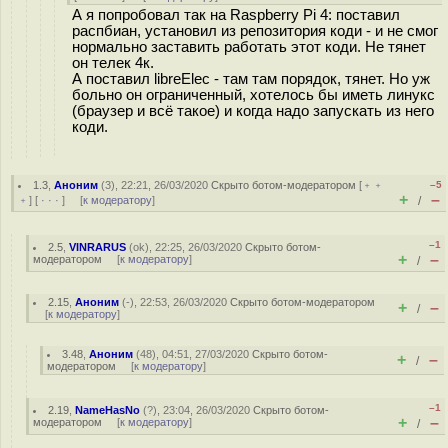
А я попробовал так на Raspberry Pi 4: поставил
распбиан, установил из репозитория коди - и не смог
нормально заставить работать этот коди. Не тянет
он телек 4к.
А поставил libreElec - там там порядок, тянет. Но уж
больно он ограниченный, хотелось бы иметь линукс
(браузер и всё такое) и когда надо запускать из него
коди.
1.3
,
Аноним
(
3
), 22:21, 26/03/2020
Скрыто ботом-модератором
[
﹢﹢
–5
+
–
﹢
] [
· · ·
] [
к модератору
]
/
–1
2.5
,
VINRARUS
(
ok
), 22:25, 26/03/2020
Скрыто ботом-
+
–
модератором
[
к модератору
]
/
2.15
,
Аноним
(
-
), 22:53, 26/03/2020
Скрыто ботом-модератором
+
–
/
[
к модератору
]
3.48
,
Аноним
(
48
), 04:51, 27/03/2020
Скрыто ботом-
+
–
/
модератором
[
к модератору
]
–1
2.19
,
NameHasNo
(
?
), 23:04, 26/03/2020
Скрыто ботом-
+
–
модератором
[
к модератору
]
/