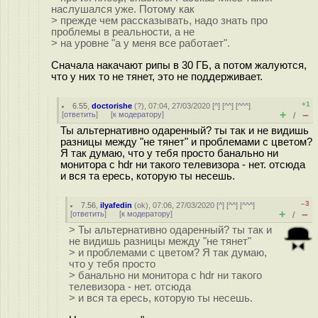
наслушался уже. Потому как
> прежде чем рассказывать, надо знать про
проблемы в реальности, а не
> на уровне "а у меня все работает".
Сначала накачают рипы в 30 ГБ, а потом жалуются,
что у них то не тянет, это не поддерживает.
+1
6.55
,
doctorishe
(
?
), 07:04, 27/03/2020 [
^
] [
^^
] [
^^^
]
+
–
[
ответить
]
[
к модератору
]
/
Ты альтернативно одаренный? ты так и не видишь
разницы между "не тянет" и проблемами с цветом?
Я так думаю, что у тебя просто банально ни
монитора с hdr ни такого телевизора - нет. отсюда
и вся та ересь, которую ты несешь.
–3
7.56
,
ilyafedin
(
ok
), 07:06, 27/03/2020 [
^
] [
^^
] [
^^^
]
+
–
[
ответить
]
[
к модератору
]
/
> Ты альтернативно одаренный? ты так и
не видишь разницы между "не тянет"
> и проблемами с цветом? Я так думаю,
что у тебя просто
> банально ни монитора с hdr ни такого
телевизора - нет. отсюда
> и вся та ересь, которую ты несешь.