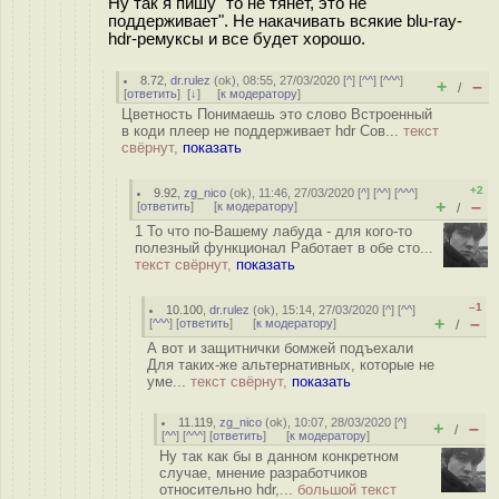
Ну так я пишу "то не тянет, это не
поддерживает". Не накачивать всякие blu-ray-
hdr-ремуксы и все будет хорошо.
8.72
,
dr.rulez
(
ok
), 08:55, 27/03/2020 [
^
] [
^^
] [
^^^
]
+
–
/
[
ответить
]
[
↓
] [
к модератору
]
Цветность Понимаешь это слово Встроенный
в коди плеер не поддерживает hdr Сов...
текст
свёрнут,
показать
+2
9.92
,
zg_nico
(
ok
), 11:46, 27/03/2020 [
^
] [
^^
] [
^^^
]
+
–
[
ответить
]
[
к модератору
]
/
1 То что по-Вашему лабуда - для кого-то
полезный функционал Работает в обе сто...
текст свёрнут,
показать
–1
10.100
,
dr.rulez
(
ok
), 15:14, 27/03/2020 [
^
] [
^^
]
+
–
[
^^^
] [
ответить
]
[
к модератору
]
/
А вот и защитнички бомжей подъехали
Для таких-же альтернативных, которые не
уме...
текст свёрнут,
показать
11.119
,
zg_nico
(
ok
), 10:07, 28/03/2020 [
^
]
+
–
/
[
^^
] [
^^^
] [
ответить
]
[
к модератору
]
Ну так как бы в данном конкретном
случае, мнение разработчиков
относительно hdr,...
большой текст