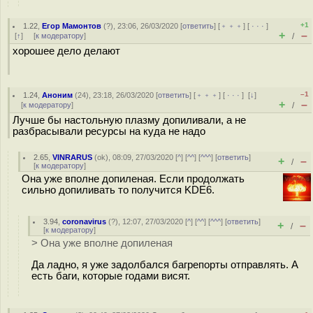
+1
1.22
,
Егор Мамонтов
(
?
), 23:06, 26/03/2020 [
ответить
] [
﹢﹢﹢
] [
· · ·
]
+
–
[
↑
] [
к модератору
]
/
хорошее дело делают
–1
1.24
,
Аноним
(
24
), 23:18, 26/03/2020 [
ответить
] [
﹢﹢﹢
] [
· · ·
]
[
↓
]
+
–
[
к модератору
]
/
Лучше бы настольную плазму допиливали, а не
разбрасывали ресурсы на куда не надо
2.65
,
VINRARUS
(
ok
), 08:09, 27/03/2020 [
^
] [
^^
] [
^^^
] [
ответить
]
+
–
/
[
к модератору
]
Она уже вполне допиленая. Если продолжать
сильно допиливать то получится KDE6.
3.94
,
coronavirus
(
?
), 12:07, 27/03/2020 [
^
] [
^^
] [
^^^
] [
ответить
]
+
–
/
[
к модератору
]
> Она уже вполне допиленая
Да ладно, я уже задолбался багрепорты отправлять. А
есть баги, которые годами висят.