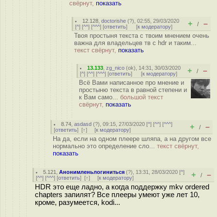
свёрнут,
показать
12.128
,
doctorishe
(
?
), 02:55, 29/03/2020
+
–
/
[
^
] [
^^
] [
^^^
] [
ответить
]
[
к модератору
]
Твоя простыня текста с твоим мнением очень
важна для владельцев тв с hdr и таким...
текст свёрнут,
показать
13.133
,
zg_nico
(
ok
), 14:31, 30/03/2020
+
–
/
[
^
] [
^^
] [
^^^
] [
ответить
]
[
к модератору
]
Всё Вами написанное про мнение и
простыню текста в равной степени и
к Вам само...
большой текст
свёрнут,
показать
8.74
,
asdasd
(
?
), 09:15, 27/03/2020 [
^
] [
^^
] [
^^^
]
+
–
/
[
ответить
]
[
↑
] [
к модератору
]
На да, если на одном плеере шляпа, а на другом все
нормально это определение сло...
текст свёрнут,
показать
5.121
,
Анонимленьлогиниться
(
?
), 13:31, 28/03/2020 [
^
]
+
–
/
[
^^
] [
^^^
] [
ответить
]
[
↑
] [
к модератору
]
HDR это еще ладно, а когда поддержку mkv ordered
chapters запилят? Все плееры умеют уже лет 10,
кроме, разумеется, kodi...