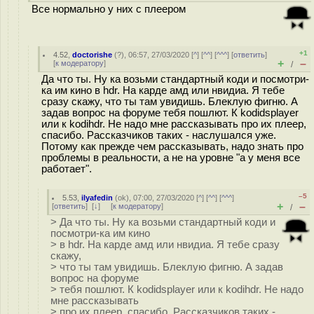
Все нормально у них с плеером
+1
4.52
,
doctorishe
(
?
), 06:57, 27/03/2020 [
^
] [
^^
] [
^^^
] [
ответить
]
+
–
[
к модератору
]
/
Да что ты. Ну ка возьми стандартный коди и посмотри-
ка им кино в hdr. На карде амд или нвидиа. Я тебе
сразу скажу, что ты там увидишь. Блеклую фигню. А
задав вопрос на форуме тебя пошлют. К kodidsplayer
или к kodihdr. Не надо мне рассказывать про их плеер,
спасибо. Рассказчиков таких - наслушался уже.
Потому как прежде чем рассказывать, надо знать про
проблемы в реальности, а не на уровне "а у меня все
работает".
–5
5.53
,
ilyafedin
(
ok
), 07:00, 27/03/2020 [
^
] [
^^
] [
^^^
]
+
–
[
ответить
]
[
↓
] [
к модератору
]
/
> Да что ты. Ну ка возьми стандартный коди и
посмотри-ка им кино
> в hdr. На карде амд или нвидиа. Я тебе сразу
скажу,
> что ты там увидишь. Блеклую фигню. А задав
вопрос на форуме
> тебя пошлют. К kodidsplayer или к kodihdr. Не надо
мне рассказывать
> про их плеер, спасибо. Рассказчиков таких -