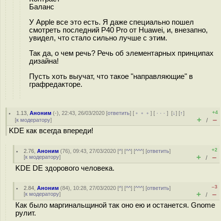
Баланс
У Apple все это есть. Я даже специально пошел
смотреть последний P40 Pro от Huawei, и, внезапно,
увидел, что стало сильно лучше с этим.
Так да, о чем речь? Речь об элементарных принципах
дизайна!
Пусть хоть выучат, что такое "направляющие" в
графредакторе.
+4
1.13
,
Аноним
(
-
), 22:43, 26/03/2020 [
ответить
] [
﹢﹢﹢
] [
· · ·
]
[
↓
] [
↑
]
+
–
[
к модератору
]
/
KDE как всегда впереди!
+2
2.76
,
Аноним
(
76
), 09:43, 27/03/2020 [
^
] [
^^
] [
^^^
] [
ответить
]
+
–
[
к модератору
]
/
KDE DE здорового человека.
–3
2.84
,
Аноним
(
84
), 10:28, 27/03/2020 [
^
] [
^^
] [
^^^
] [
ответить
]
+
–
[
к модератору
]
/
Как было маргинальщиной так оно ею и останется. Gnome
рулит.