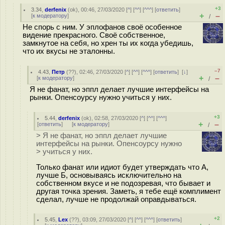
+3
3.34
,
derfenix
(
ok
), 00:46, 27/03/2020 [
^
] [
^^
] [
^^^
] [
ответить
]
+
–
[
к модератору
]
/
Не спорь с ним. У эплофанов своё особенное
видение прекрасного. Своё собственное,
замкнутое на себя, но хрен ты их когда убедишь,
что их вкусы не эталонны.
–7
4.43
,
Петр
(
??
), 02:46, 27/03/2020 [
^
] [
^^
] [
^^^
] [
ответить
]
[
↓
]
+
–
[
к модератору
]
/
Я не фанат, но эппл делает лучшие интерфейсы на
рынки. Опенсоурсу нужно учиться у них.
+3
5.44
,
derfenix
(
ok
), 02:58, 27/03/2020 [
^
] [
^^
] [
^^^
]
+
–
[
ответить
]
[
к модератору
]
/
> Я не фанат, но эппл делает лучшие
интерфейсы на рынки. Опенсоурсу нужно
> учиться у них.
Только фанат или идиот будет утверждать что А,
лучше Б, основываясь исключительно на
собственном вкусе и не подозревая, что бывает и
другая точка зрения. Заметь, я тебе ещё комплимент
сделал, лучше не продолжай оправдываться.
+2
5.45
,
Lex
(
??
), 03:09, 27/03/2020 [
^
] [
^^
] [
^^^
] [
ответить
]