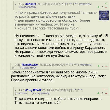
+1
4.26
,
derfenix
(
ok
), 23:33, 26/03/2020 [
^
] [
^^
] [
^^^
] [
ответить
]
+
–
[
к модератору
]
/
> Так и правда фигово же получилось! Ты глаза-
то разуй, даже китайские приставки
> для приема цифрового тв обладают более
вменяемым интерфейсом. И это не
> концепт, это уже "тестовый выпуск"!
Ну начинается... "глаза разуй, увидь то, что вижу я!". Я
вижу, что неплохо и мне нахер не сдалось видеть то,
что видишь ты. Мне нравится, что у них получилось, а
ты со своими советами идёшь в задницу Кардашьян.
Не нравится - проходи мимо, фломастеры все разные
и конкретно твой - не пуп Земли.
3.23
,
NameHasNo
(
?
), 23:15, 26/03/2020 [
^
] [
^^
] [
^^^
] [
ответить
]
+
–
/
[
↑
] [
к модератору
]
Зачем сворачиваться? Дизайн это во многом лишь
расположение контролов, их вид и текстурки, ведь так?
Правим-правим и готово...
–1
4.47
,
iPony129412
(
?
), 04:26, 27/03/2020 [
^
] [
^^
] [
^^^
]
+
–
[
ответить
]
[
к модератору
]
/
Тоже самое и код — есть баги, это легко исправить.
Текст всего-то поменять 🙂