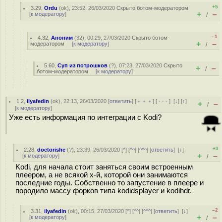
+5
3.29
,
Ordu
(
ok
), 23:52, 26/03/2020
Скрыто ботом-модератором
+
–
[
к модератору
]
/
–1
4.32
,
Аноним
(
32
), 00:29, 27/03/2020
Скрыто ботом-
+
–
модератором
[
к модератору
]
/
5.60
,
Суп из потрошков
(
?
), 07:23, 27/03/2020
Скрыто
+
–
/
ботом-модератором
[
к модератору
]
1.2
,
ilyafedin
(
ok
), 22:13, 26/03/2020 [
ответить
] [
﹢﹢﹢
] [
· · ·
]
[
↓
] [
↑
]
+
–
/
[
к модератору
]
Уже есть информация по интеграции с Kodi?
+3
2.28
,
doctorishe
(
?
), 23:39, 26/03/2020 [
^
] [
^^
] [
^^^
] [
ответить
]
[
↓
]
+
–
[
к модератору
]
/
Kodi, для начала стоит заняться своим встроенным
плеером, а не всякой х-й, которой они занимаются
последние годы. Собственно то запустение в плеере и
породило массу форков типа kodidsplayer и kodihdr.
–2
3.31
,
ilyafedin
(
ok
), 00:15, 27/03/2020 [
^
] [
^^
] [
^^^
] [
ответить
]
[
↓
]
+
–
[
к модератору
]
/