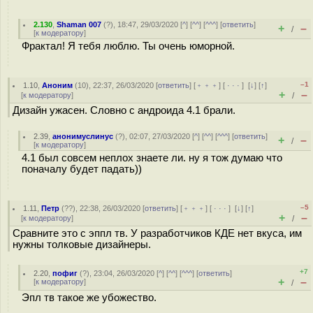
2.130
,
Shaman 007
(
?
), 18:47, 29/03/2020 [
^
] [
^^
] [
^^^
] [
ответить
]
+
–
/
[
к модератору
]
Фрактал! Я тебя люблю. Ты очень юморной.
–1
1.10
,
Аноним
(
10
), 22:37, 26/03/2020 [
ответить
] [
﹢﹢﹢
] [
· · ·
]
[
↓
] [
↑
]
+
–
[
к модератору
]
/
Дизайн ужасен. Словно с андроида 4.1 брали.
2.39
,
анонимуслинус
(
?
), 02:07, 27/03/2020 [
^
] [
^^
] [
^^^
] [
ответить
]
+
–
/
[
к модератору
]
4.1 был совсем неплох знаете ли. ну я тож думаю что
поначалу будет падать))
–5
1.11
,
Петр
(
??
), 22:38, 26/03/2020 [
ответить
] [
﹢﹢﹢
] [
· · ·
]
[
↓
] [
↑
]
+
–
[
к модератору
]
/
Сравните это с эппл тв. У разработчиков КДЕ нет вкуса, им
нужны толковые дизайнеры.
+7
2.20
,
пофиг
(
?
), 23:04, 26/03/2020 [
^
] [
^^
] [
^^^
] [
ответить
]
+
–
[
к модератору
]
/
Эпл тв такое же убожество.