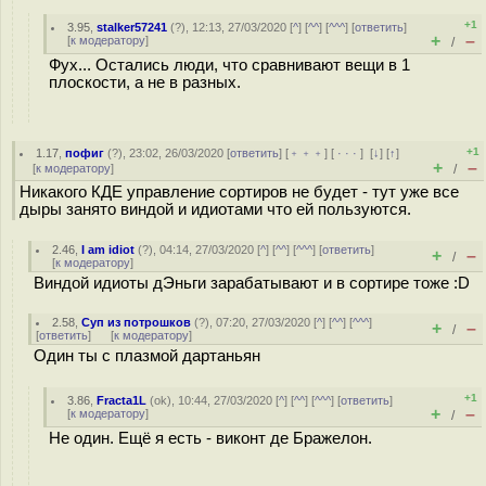
+1
3.95
,
stalker57241
(
?
), 12:13, 27/03/2020 [
^
] [
^^
] [
^^^
] [
ответить
]
+
–
[
к модератору
]
/
Фух... Остались люди, что сравнивают вещи в 1
плоскости, а не в разных.
+1
1.17
,
пофиг
(
?
), 23:02, 26/03/2020 [
ответить
] [
﹢﹢﹢
] [
· · ·
]
[
↓
] [
↑
]
+
–
[
к модератору
]
/
Никакого КДЕ управление сортиров не будет - тут уже все
дыры занято виндой и идиотами что ей пользуются.
2.46
,
I am idiot
(
?
), 04:14, 27/03/2020 [
^
] [
^^
] [
^^^
] [
ответить
]
+
–
/
[
к модератору
]
Виндой идиоты дЭньги зарабатывают и в сортире тоже :D
2.58
,
Суп из потрошков
(
?
), 07:20, 27/03/2020 [
^
] [
^^
] [
^^^
]
+
–
/
[
ответить
]
[
к модератору
]
Один ты с плазмой дартаньян
+1
3.86
,
Fracta1L
(
ok
), 10:44, 27/03/2020 [
^
] [
^^
] [
^^^
] [
ответить
]
+
–
[
к модератору
]
/
Не один. Ещё я есть - виконт де Бражелон.