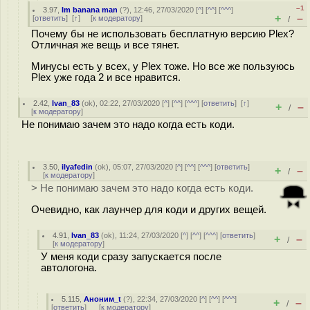
–1
3.97
,
Im banana man
(
?
), 12:46, 27/03/2020 [
^
] [
^^
] [
^^^
]
+
–
[
ответить
]
[
↑
] [
к модератору
]
/
Почему бы не использовать бесплатную версию Plex?
Отличная же вещь и все тянет.
Минусы есть у всех, у Plex тоже. Но все же пользуюсь
Plex уже года 2 и все нравится.
2.42
,
Ivan_83
(
ok
), 02:22, 27/03/2020 [
^
] [
^^
] [
^^^
] [
ответить
]
[
↑
]
+
–
/
[
к модератору
]
Не понимаю зачем это надо когда есть коди.
3.50
,
ilyafedin
(
ok
), 05:07, 27/03/2020 [
^
] [
^^
] [
^^^
] [
ответить
]
+
–
/
[
к модератору
]
> Не понимаю зачем это надо когда есть коди.
Очевидно, как лаунчер для коди и других вещей.
4.91
,
Ivan_83
(
ok
), 11:24, 27/03/2020 [
^
] [
^^
] [
^^^
] [
ответить
]
+
–
/
[
к модератору
]
У меня коди сразу запускается после
автологона.
5.115
,
Аноним_t
(
?
), 22:34, 27/03/2020 [
^
] [
^^
] [
^^^
]
+
–
/
[
ответить
]
[
к модератору
]