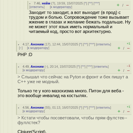
7.46
,
нейм
(
?
), 19:59, 15/07/2025 [
^
] [
^^
] [
^^^
]
+
–
/
[
ответить
]
[
к модератору
]
Заходит то заходит, а вот выходит (в прод) с
трудом и болью. Сопровождение тоже вызывает
жжение в глазах и желание бежать подальше. Ну
не может этот язык иметь нормальный и
читаемый код, просто вот архитектурно.
+1
4.17
,
Аноним
(
17
), 12:44, 15/07/2025 [
^
] [
^^
] [
^^^
] [
ответить
]
+
–
[
↑
] [
к модератору
]
/
PHP :D
–1
4.49
,
Аноним
(
-
), 20:14, 15/07/2025 [
^
] [
^^
] [
^^^
] [
ответить
]
+
–
[
к модератору
]
/
> Слышал что сейчас на Pyton и фронт и бек пишут а
C++ уже не модный.
Только те у кого мазохизма много. Питон для веба -
это вообще инвалид на костылях.
+1
4.56
,
Аноним
(
55
), 01:13, 16/07/2025 [
^
] [
^^
] [
^^^
] [
ответить
]
+
–
[
к модератору
]
/
> Кстати чтобы посоветовали, чтобы прям фулстек--
фуллстек?
Clojure(Script).