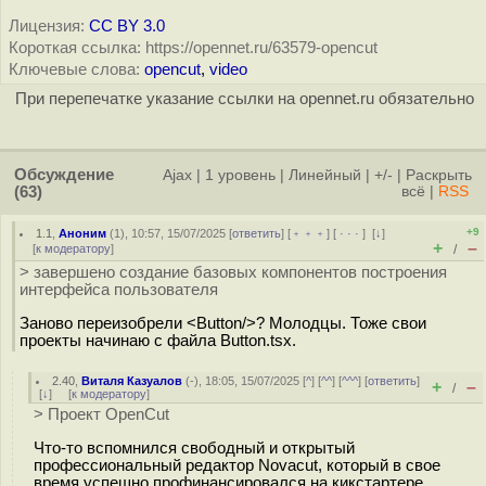
Лицензия:
CC BY 3.0
Короткая ссылка: https://opennet.ru/63579-opencut
Ключевые слова:
opencut
,
video
При перепечатке указание ссылки на opennet.ru обязательно
Обсуждение
Ajax
|
1 уровень
|
Линейный
|
+/-
|
Раскрыть
(63)
всё
|
RSS
+9
1.1
,
Аноним
(
1
), 10:57, 15/07/2025 [
ответить
] [
﹢﹢﹢
] [
· · ·
]
[
↓
]
+
–
[
к модератору
]
/
> завершено создание базовых компонентов построения
интерфейса пользователя
Заново переизобрели <Button/>? Молодцы. Тоже свои
проекты начинаю с файла Button.tsx.
2.40
,
Виталя Казуалов
(-), 18:05, 15/07/2025 [
^
] [
^^
] [
^^^
] [
ответить
]
+
–
/
[
↓
] [
к модератору
]
> Проект OpenCut
Что-то вспомнился свободный и открытый
профессиональный редактор Novacut, который в свое
время успешно профинансировался на кикстартере.