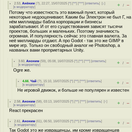
2.53
,
Анёним
(
?
), 22:27, 15/07/2025 [
^
] [
^^
] [
^^^
] [
ответить
]
[
↓
]
+
–
/
[
к модератору
]
Потому что известность это важный пункт, который
некоторые недооценивают. Каким бы Электрон не был Г, на
нём миллиарды бабла корпорации и бизнесы
зарабатывают. И от его существования зависят тысячи
проектов, больших и маленьких. Поэтому значимость
огромная. И популярность сейчас это главная валюта. За
неё миллиарды отдают. А про Godot - так это же GIMP в
мире игр. Только он свободный аналог не Photoshop, а
названых вами проприетарных Unity.
3.60
,
Аноним
(
59
), 05:08, 16/07/2025 [
^
] [
^^
] [
^^^
] [
ответить
]
+
–
/
[
к модератору
]
Ogre же.
4.66
,
Чай
(
?
), 15:10, 16/07/2025 [
^
] [
^^
] [
^^^
] [
ответить
]
+
–
/
[
к модератору
]
Не игровой движок, и больше не популярен и известен
2.58
,
Аноним
(
58
), 03:13, 16/07/2025 [
^
] [
^^
] [
^^^
] [
ответить
]
[
↑
]
+
–
/
[
к модератору
]
React прекрасен
2.61
,
Аноним
(
61
), 06:50, 16/07/2025 [
^
] [
^^
] [
^^^
] [
ответить
]
+
–
/
[
к модератору
]
Так Godot это же извращенцы, им кроме извращенцев