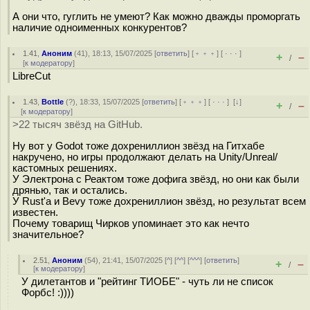
А они что, гуглить не умеют? Как можно дважды проморгать
наличие одноименных конкурентов?
1.41
,
Аноним
(
41
), 18:13, 15/07/2025 [
ответить
] [
﹢﹢﹢
] [
· · ·
]
+
–
/
[
к модератору
]
LibreCut
1.43
,
Bottle
(
?
), 18:33, 15/07/2025 [
ответить
] [
﹢﹢﹢
] [
· · ·
]
[
↓
]
+
–
/
[
к модератору
]
>22 тысяч звёзд на GitHub.
Ну вот у Godot тоже дохрениллион звёзд на Гитхабе
накручено, но игры продолжают делать на Unity/Unreal/
кастомных решениях.
У Электрона с Реактом тоже дофига звёзд, но они как были
дрянью, так и остались.
У Rust'а и Bevy тоже дохрениллион звёзд, но результат всем
известен.
Почему товарищ Чирков упоминает это как нечто
значительное?
2.51
,
Аноним
(
54
), 21:41, 15/07/2025 [
^
] [
^^
] [
^^^
] [
ответить
]
+
–
/
[
к модератору
]
У дилетантов и "рейтинг ТИОБЕ" - чуть ли не список
Форбс! :))))