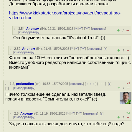
Денежки собрали, разработчики свалили в закат...
https://www.kickstarter.com/projects/novacut/novacut-pro-
video-editor
3.54
,
Аноним
(
54
), 22:31, 15/07/2025 [
^
] [
^^
] [
^^^
] [
ответить
]
+
–
/
[
к модератору
]
Особо умиляет заголовок "It's about Trust" :)))
2.52
,
Аноним
(
54
), 21:46, 15/07/2025 [
^
] [
^^
] [
^^^
] [
ответить
]
[
↑
]
+
–
/
[
к модератору
]
Фотошоп на 100% состоит из "переизобретённых кнопок" :)
Вместо удобного редактора написали собственный "ящик с
кнопками".
–1
1.2
,
prokoudine
(
ok
), 10:58, 15/07/2025 [
ответить
] [
﹢﹢﹢
] [
· · ·
]
[
↓
]
+
–
[
↑
] [
к модератору
]
/
Ничего толком ещё не сделали, нахватали звёзд,
попали в новости. "Сомнительно, но окей" (с)
+3
2.8
,
Аноним
(
8
), 11:19, 15/07/2025 [
^
] [
^^
] [
^^^
] [
ответить
]
[
↓
]
+
–
[
к модератору
]
/
Задача нахватать звёзд достигнута, что тебе ещё надо?