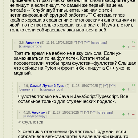
Применяется практически везде. На голом яваскрипте уже
не пишут, а если пишут, то самый же первый issue на
гитхабе -- "опубликуй типы, епте, как нам с этой
нетипизированной ерундой работать?" Система типов
крайне хороша в сравнении с питоновскими аннотациями и
явой, но не настолько хороша, как в расте. Изучать стоит,
только если собираешься вкатываться в веб.
+2
3.6
,
Аноним
(
8
), 11:16, 15/07/2025 [
^
] [
^^
] [
^^^
] [
ответить
]
+
–
[
к модератору
]
/
Тратить время на вебню не вижу смысла. Если уж
замахиваться то на фуллстек. Кстати чтобы
посоветовали, чтобы прям фулстек--фуллстек? Слышал
что сейчас на Pyton и фронт и бек пишут а C++ уже не
модный.
+1
4.9
,
Самый Лучший Гусь
(
?
), 11:25, 15/07/2025 [
^
] [
^^
] [
^^^
]
+
–
[
ответить
]
[
к модератору
]
/
Фулстек только на Java и JavaScript/Typescript. Все
остальное только для студенческих поделок.
4.10
,
Аноним
(
1
), 11:27, 15/07/2025 [
^
] [
^^
] [
^^^
] [
ответить
]
+
–
/
[
к модератору
]
> фуллстек
Я скептик в отношении фуллстека. Подумай: если
собрать все веб-стандарты в виде единой книги, то