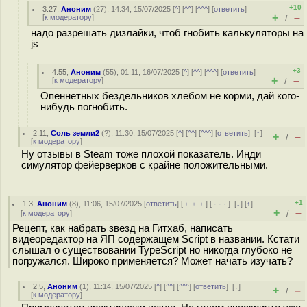
+10
3.27
,
Аноним
(
27
), 14:34, 15/07/2025 [
^
] [
^^
] [
^^^
] [
ответить
]
+
–
[
к модератору
]
/
надо разрешать дизлайки, чтоб гнобить калькуляторы на
js
+3
4.55
,
Аноним
(
55
), 01:11, 16/07/2025 [
^
] [
^^
] [
^^^
] [
ответить
]
+
–
[
к модератору
]
/
Опеннетных бездельников хлебом не корми, дай кого-
нибудь погнобить.
2.11
,
Соль земли2
(
?
), 11:30, 15/07/2025 [
^
] [
^^
] [
^^^
] [
ответить
]
[
↑
]
+
–
/
[
к модератору
]
Ну отзывы в Steam тоже плохой показатель. Инди
симулятор фейерверков с крайне положительными.
+1
1.3
,
Аноним
(
8
), 11:06, 15/07/2025 [
ответить
] [
﹢﹢﹢
] [
· · ·
]
[
↓
] [
↑
]
+
–
[
к модератору
]
/
Рецепт, как набрать звезд на Гитхаб, написать
видеоредактор на ЯП содержащем Script в названии. Кстати
слышал о существовании TypeScript но никогда глубоко не
погружался. Широко применяется? Может начать изучать?
2.5
,
Аноним
(
1
), 11:14, 15/07/2025 [
^
] [
^^
] [
^^^
] [
ответить
]
[
↓
]
+
–
/
[
к модератору
]