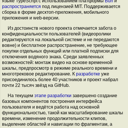
языке TypeScript с использованием платформы
Bun
и
распространяется
под лицензией MIT. Поддерживается
сборка в форме десктоп-приложения, мобильного
приложения и web-версии.
Из достоинств нового проекта отмечается забота о
конфиденциальности пользователей (видеоролики
редактируются на локальной системе и не передаются
вовне) и бесплатное распространение, не требующее
покупки отдельных функций или платной подписки для
отключения водяного знака. Среди заявленных
возможностей: монтаж видео на основе временной
шкалы, предпросмотр в режиме реального времени и
многотрековое редактирование. К
разработке
уже
присоединилось более 40 участников и проект набрал
почти 22 тысяч звёзд на GitHub.
На текущем
этапе разработки
завершено создание
базовых компонентов построения интерфейса
пользователя и ведётся работа над основной
функциональностью, такой как масштабирование шкалы
времени, изменение продолжительности клипов,
выделение областей и навигации по фрагментам, а