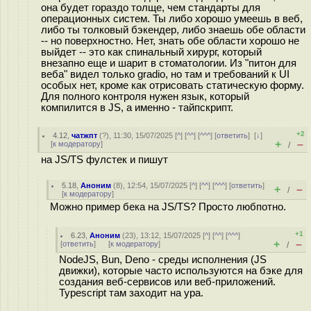
она будет гораздо толще, чем стандарты для
операционных систем. Ты либо хорошо умеешь в веб,
либо ты толковый бэкендер, либо знаешь обе области
-- но поверхностно. Нет, знать обе области хорошо не
выйдет -- это как спинальный хирург, который
внезапно еще и шарит в стоматологии. Из "питон для
веба" видел только gradio, но там и требований к UI
особых нет, кроме как отрисовать статическую форму.
Для полного контроля нужен язык, который
компилится в JS, а именно - тайпскрипт.
+2
4.12
,
чатжпт
(
?
), 11:30, 15/07/2025 [
^
] [
^^
] [
^^^
] [
ответить
]
[
↓
]
+
–
[
к модератору
]
/
на JS/TS фулстек и пишут
5.18
,
Аноним
(
8
), 12:54, 15/07/2025 [
^
] [
^^
] [
^^^
] [
ответить
]
+
–
/
[
к модератору
]
Можно пример бека на JS/TS? Просто любпотно.
+1
6.23
,
Аноним
(
23
), 13:12, 15/07/2025 [
^
] [
^^
] [
^^^
]
+
–
[
ответить
]
[
к модератору
]
/
NodeJS, Bun, Deno - среды исполнения (JS
движки), которые часто используются на бэке для
создания веб-сервисов или веб-приложений.
Typescript там заходит на ура.