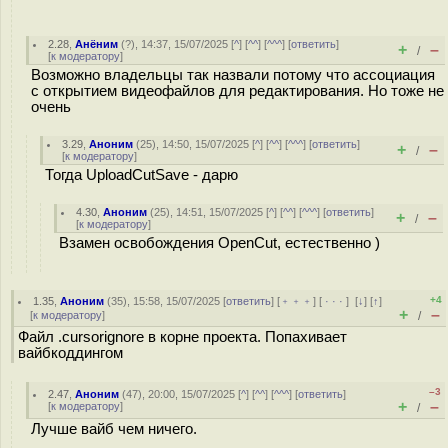
2.28
,
Анёним
(
?
), 14:37, 15/07/2025 [
^
] [
^^
] [
^^^
] [
ответить
]
+
–
/
[
к модератору
]
Возможно владельцы так назвали потому что ассоциация
с открытием видеофайлов для редактирования. Но тоже не
очень
3.29
,
Аноним
(
25
), 14:50, 15/07/2025 [
^
] [
^^
] [
^^^
] [
ответить
]
+
–
/
[
к модератору
]
Тогда UploadCutSave - дарю
4.30
,
Аноним
(
25
), 14:51, 15/07/2025 [
^
] [
^^
] [
^^^
] [
ответить
]
+
–
/
[
к модератору
]
Взамен освобождения OpenCut, естественно )
+4
1.35
,
Аноним
(
35
), 15:58, 15/07/2025 [
ответить
] [
﹢﹢﹢
] [
· · ·
]
[
↓
] [
↑
]
+
–
[
к модератору
]
/
Файл .cursorignore в корне проекта. Попахивает
вайбкоддингом
–3
2.47
,
Аноним
(
47
), 20:00, 15/07/2025 [
^
] [
^^
] [
^^^
] [
ответить
]
+
–
[
к модератору
]
/
Лучше вайб чем ничего.