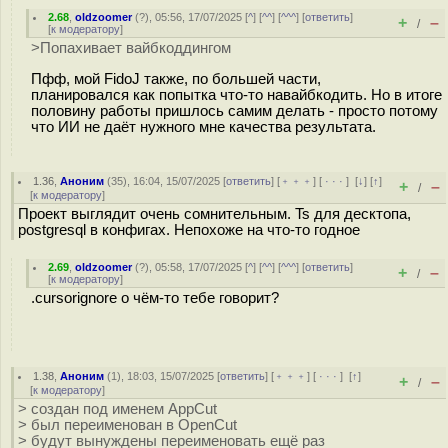
2.68
,
oldzoomer
(
?
), 05:56, 17/07/2025 [
^
] [
^^
] [
^^^
] [
ответить
]
+
–
/
[
к модератору
]
>Попахивает вайбкоддингом
Пфф, мой FidoJ также, по большей части,
планировался как попытка что-то навайбкодить. Но в итоге
половину работы пришлось самим делать - просто потому
что ИИ не даёт нужного мне качества результата.
1.36
,
Аноним
(
35
), 16:04, 15/07/2025 [
ответить
] [
﹢﹢﹢
] [
· · ·
]
[
↓
] [
↑
]
+
–
/
[
к модератору
]
Проект выглядит очень сомнительным. Ts для десктопа,
postgresql в конфигах. Непохоже на что-то годное
2.69
,
oldzoomer
(
?
), 05:58, 17/07/2025 [
^
] [
^^
] [
^^^
] [
ответить
]
+
–
/
[
к модератору
]
.cursorignore о чём-то тебе говорит?
1.38
,
Аноним
(
1
), 18:03, 15/07/2025 [
ответить
] [
﹢﹢﹢
] [
· · ·
]
[
↑
]
+
–
/
[
к модератору
]
> создан под именем AppCut
> был переименован в OpenCut
> будут вынуждены переименовать ещё раз