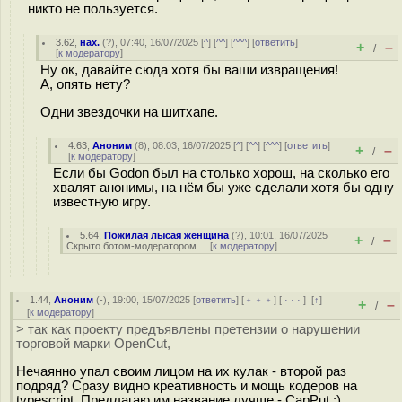
никто не пользуется.
3.62
,
нах.
(
?
), 07:40, 16/07/2025 [
^
] [
^^
] [
^^^
] [
ответить
]
+
–
/
[
к модератору
]
Ну ок, давайте сюда хотя бы ваши извращения!
А, опять нету?
Одни звездочки на шитхапе.
4.63
,
Аноним
(
8
), 08:03, 16/07/2025 [
^
] [
^^
] [
^^^
] [
ответить
]
+
–
/
[
к модератору
]
Если бы Godon был на столько хорош, на сколько его
хвалят анонимы, на нём бы уже сделали хотя бы одну
известную игру.
5.64
,
Пожилая лысая женщина
(
?
), 10:01, 16/07/2025
+
–
/
Скрыто ботом-модератором
[
к модератору
]
1.44
,
Аноним
(
-
), 19:00, 15/07/2025 [
ответить
] [
﹢﹢﹢
] [
· · ·
]
[
↑
]
+
–
/
[
к модератору
]
> так как проекту предъявлены претензии о нарушении
торговой марки OpenCut,
Нечаянно упал своим лицом на их кулак - второй раз
подряд? Сразу видно креативность и мощь кодеров на
typescript. Предлагаю им название лучше - CapPut :)