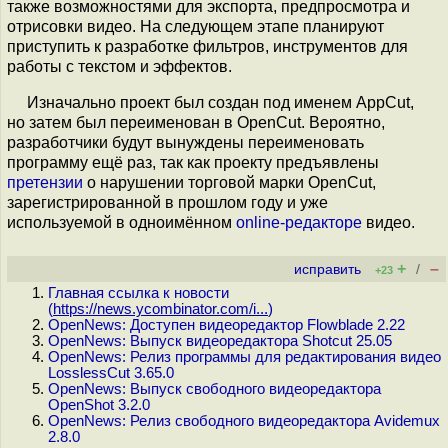
также возможностями для экспорта, предпросмотра и
отрисовки видео. На следующем этапе планируют
приступить к разработке фильтров, инструментов для
работы с текстом и эффектов.
Изначально проект был создан под именем AppCut,
но затем был переименован в OpenCut. Вероятно,
разработчики будут вынуждены переименовать
программу ещё раз, так как проекту предъявлены
претензии
о нарушении торговой марки OpenCut,
зарегистрированной в прошлом году и уже
используемой в одноимённом
online-редакторе
видео.
+
–
исправить
/
+23
Главная ссылка к новости
(
https://news.ycombinator.com/i...
)
OpenNews: Доступен видеоредактор Flowblade 2.22
OpenNews: Выпуск видеоредактора Shotcut 25.05
OpenNews: Релиз программы для редактирования видео
LosslessCut 3.65.0
OpenNews: Выпуск свободного видеоредактора
OpenShot 3.2.0
OpenNews: Релиз свободного видеоредактора Avidemux
2.8.0