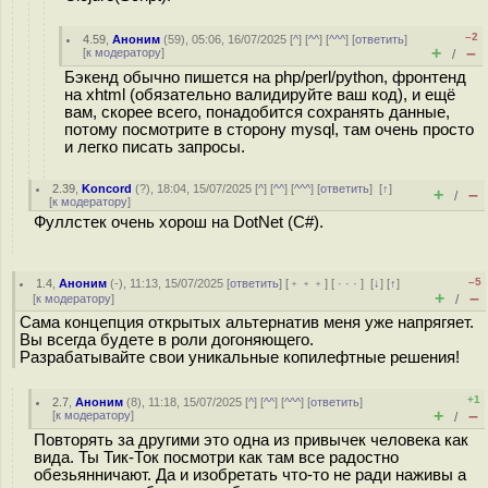
–2
4.59
,
Аноним
(
59
), 05:06, 16/07/2025 [
^
] [
^^
] [
^^^
] [
ответить
]
+
–
[
к модератору
]
/
Бэкенд обычно пишется на php/perl/python, фронтенд
на xhtml (обязательно валидируйте ваш код), и ещё
вам, скорее всего, понадобится сохранять данные,
потому посмотрите в сторону mysql, там очень просто
и легко писать запросы.
2.39
,
Koncord
(
?
), 18:04, 15/07/2025 [
^
] [
^^
] [
^^^
] [
ответить
]
[
↑
]
+
–
/
[
к модератору
]
Фуллстек очень хорош на DotNet (C#).
–5
1.4
,
Аноним
(
-
), 11:13, 15/07/2025 [
ответить
] [
﹢﹢﹢
] [
· · ·
]
[
↓
] [
↑
]
+
–
[
к модератору
]
/
Сама концепция открытых альтернатив меня уже напрягяет.
Вы всегда будете в роли догоняющего.
Разрабатывайте свои уникальные копилефтные решения!
+1
2.7
,
Аноним
(
8
), 11:18, 15/07/2025 [
^
] [
^^
] [
^^^
] [
ответить
]
+
–
[
к модератору
]
/
Повторять за другими это одна из привычек человека как
вида. Ты Тик-Ток посмотри как там все радостно
обезьянничают. Да и изобретать что-то не ради наживы а