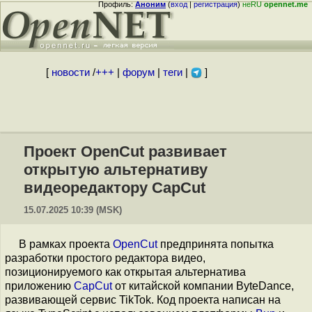
Профиль:
Аноним
(
вход
|
регистрация
)
неRU
opennet.me
[
новости
/
+++
|
форум
|
теги
|
]
Проект OpenCut развивает
открытую альтернативу
видеоредактору CapCut
15.07.2025 10:39 (MSK)
В рамках проекта
OpenCut
предпринята попытка
разработки простого редактора видео,
позиционируемого как открытая альтернатива
приложению
CapCut
от китайской компании ByteDance,
развивающей сервис TikTok. Код проекта написан на