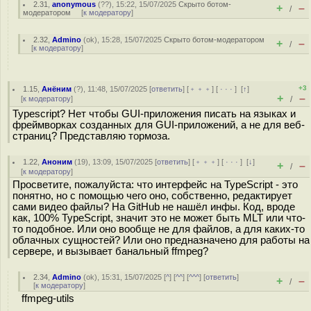
2.31
,
anonymous
(
??
), 15:22, 15/07/2025
Скрыто ботом-
+
–
/
модератором
[
к модератору
]
2.32
,
Admino
(
ok
), 15:28, 15/07/2025
Скрыто ботом-модератором
+
–
/
[
к модератору
]
+3
1.15
,
Анёним
(
?
), 11:48, 15/07/2025 [
ответить
] [
﹢﹢﹢
] [
· · ·
]
[
↑
]
+
–
[
к модератору
]
/
Typescript? Нет чтобы GUI-приложения писать на языках и
фреймворках созданных для GUI-приложений, а не для веб-
страниц? Представляю тормоза.
1.22
,
Аноним
(
19
), 13:09, 15/07/2025 [
ответить
] [
﹢﹢﹢
] [
· · ·
]
[
↓
]
+
–
/
[
к модератору
]
Просветите, пожалуйста: что интерфейс на TypeScript - это
понятно, но с помощью чего оно, собственно, редактирует
сами видео файлы? На GitHub не нашёл инфы. Код, вроде
как, 100% TypeScript, значит это не может быть MLT или что-
то подобное. Или оно вообще не для файлов, а для каких-то
облачных сущностей? Или оно предназначено для работы на
сервере, и вызывает банальный ffmpeg?
2.34
,
Admino
(
ok
), 15:31, 15/07/2025 [
^
] [
^^
] [
^^^
] [
ответить
]
+
–
/
[
к модератору
]
ffmpeg-utils