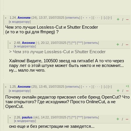
1.24
,
Аноним
(
24
), 13:37, 15/07/2025 [
ответить
] [
﹢﹢﹢
] [
· · ·
]
[
↓
] [
↑
]
+
–
/
[
к модератору
]
Чем это лучше Lossless-Cut и Shutter Encoder
(и то и то gui для ffmpeg) ?
2.48
,
Аноним
(
-
), 20:12, 15/07/2025 [
^
] [
^^
] [
^^^
] [
ответить
]
+
–
/
[
к модератору
]
> Чем это лучше Lossless-Cut и Shutter Encoder
Хайпом! Видите, 100500 звезд на гитхабе! А то что через
пару лет о этой штуке может быть никто и не вспомнит...
ну... мало ли чего.
+1
1.25
,
Аноним
(
25
), 13:45, 15/07/2025 [
ответить
] [
﹢﹢﹢
] [
· · ·
]
[
↓
] [
↑
]
+
–
[
к модератору
]
/
Почему онлайн редактор присвоил себе бренд OpenCut? Что
там открытого? Где исходники? Просто OnlineCut, а не
OpenCut.
2.26
,
paulus
(
ok
), 14:22, 15/07/2025 [
^
] [
^^
] [
^^^
] [
ответить
]
+
–
/
[
к модератору
]
оно еще и без регистрации не заведется...