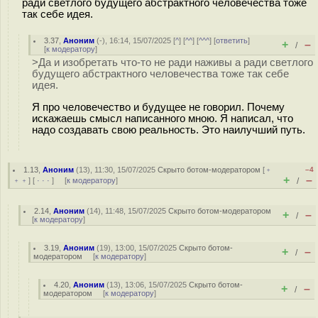
ради светлого будущего абстрактного человечества тоже
так себе идея.
3.37
,
Аноним
(
-
), 16:14, 15/07/2025 [
^
] [
^^
] [
^^^
] [
ответить
]
+
–
/
[
к модератору
]
>Да и изобретать что-то не ради наживы а ради светлого
будущего абстрактного человечества тоже так себе
идея.
Я про человечество и будущее не говорил. Почему
искажаешь смысл написанного мною. Я написал, что
надо создавать свою реальность. Это наилучший путь.
1.13
,
Аноним
(
13
), 11:30, 15/07/2025
Скрыто ботом-модератором
[
﹢
–4
+
–
﹢﹢
] [
· · ·
] [
к модератору
]
/
2.14
,
Аноним
(
14
), 11:48, 15/07/2025
Скрыто ботом-модератором
+
–
/
[
к модератору
]
3.19
,
Аноним
(
19
), 13:00, 15/07/2025
Скрыто ботом-
+
–
/
модератором
[
к модератору
]
4.20
,
Аноним
(
13
), 13:06, 15/07/2025
Скрыто ботом-
+
–
/
модератором
[
к модератору
]