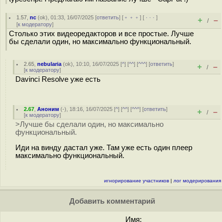
1.57
,
nc
(
ok
), 01:33, 16/07/2025 [
ответить
] [
﹢﹢﹢
] [
· · ·
]
+
–
/
[
к модератору
]
Столько этих видеоредакторов и все простые. Лучше
бы сделали один, но максимально функциональный.
2.65
,
nebularia
(
ok
), 10:10, 16/07/2025 [
^
] [
^^
] [
^^^
] [
ответить
]
+
–
/
[
к модератору
]
Davinci Resolve уже есть
2.67
,
Аноним
(
-
), 18:16, 16/07/2025 [
^
] [
^^
] [
^^^
] [
ответить
]
+
–
/
[
к модератору
]
>Лучше бы сделали один, но максимально
функциональный.
Иди на винду дастал уже. Там уже есть один плеер
максимально функциональный.
игнорирование участников
|
лог модерирования
Добавить комментарий
Имя: