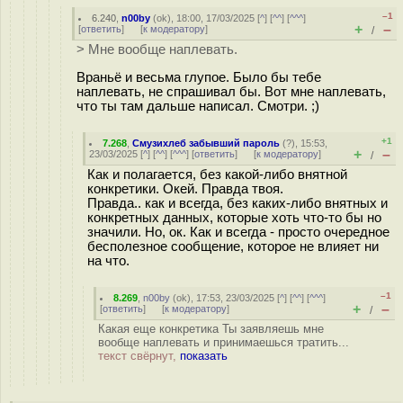
–1
6.240
,
n00by
(
ok
), 18:00, 17/03/2025 [
^
] [
^^
] [
^^^
]
+
–
[
ответить
]
[
к модератору
]
/
> Мне вообще наплевать.
Враньё и весьма глупое. Было бы тебе
наплевать, не спрашивал бы. Вот мне наплевать,
что ты там дальше написал. Смотри. ;)
+1
7.268
,
Смузихлеб забывший пароль
(
?
), 15:53,
+
–
23/03/2025 [
^
] [
^^
] [
^^^
] [
ответить
]
[
к модератору
]
/
Как и полагается, без какой-либо внятной
конкретики. Окей. Правда твоя.
Правда.. как и всегда, без каких-либо внятных и
конкретных данных, которые хоть что-то бы но
значили. Но, ок. Как и всегда - просто очередное
бесполезное сообщение, которое не влияет ни
на что.
–1
8.269
,
n00by
(
ok
), 17:53, 23/03/2025 [
^
] [
^^
] [
^^^
]
+
–
[
ответить
]
[
к модератору
]
/
Какая еще конкретика Ты заявляешь мне
вообще наплевать и принимаешься тратить...
текст свёрнут,
показать