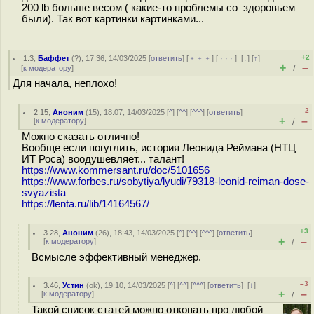
200 lb больше весом ( какие-то проблемы со здоровьем
были). Так вот картинки картинками...
+2
1.3
,
Баффет
(
?
), 17:36, 14/03/2025 [
ответить
] [
﹢﹢﹢
] [
· · ·
]
[
↓
] [
↑
]
+
–
[
к модератору
]
/
Для начала, неплохо!
–2
2.15
,
Аноним
(
15
), 18:07, 14/03/2025 [
^
] [
^^
] [
^^^
] [
ответить
]
+
–
[
к модератору
]
/
Можно сказать отлично!
Вообще если погуглить, история Леонида Реймана (НТЦ
ИТ Роса) воодушевляет... талант!
https://www.kommersant.ru/doc/5101656
https://www.forbes.ru/sobytiya/lyudi/79318-leonid-reiman-dose-
svyazista
https://lenta.ru/lib/14164567/
+3
3.28
,
Аноним
(
26
), 18:43, 14/03/2025 [
^
] [
^^
] [
^^^
] [
ответить
]
+
–
[
к модератору
]
/
Всмысле эффективный менеджер.
–3
3.46
,
Устин
(
ok
), 19:10, 14/03/2025 [
^
] [
^^
] [
^^^
] [
ответить
]
[
↓
]
+
–
[
к модератору
]
/
Такой список статей можно откопать про любой