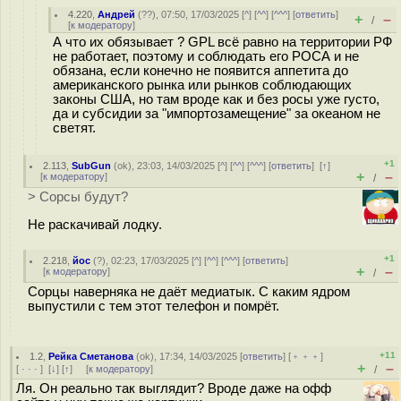
4.220
,
Андрей
(
??
), 07:50, 17/03/2025 [
^
] [
^^
] [
^^^
] [
ответить
]
+
–
/
[
к модератору
]
А что их обязывает ? GPL всё равно на территории РФ
не работает, поэтому и соблюдать его РОСА и не
обязана, если конечно не появится аппетита до
американского рынка или рынков соблюдающих
законы США, но там вроде как и без росы уже густо,
да и субсидии за "импортозамещение" за океаном не
светят.
+1
2.113
,
SubGun
(
ok
), 23:03, 14/03/2025 [
^
] [
^^
] [
^^^
] [
ответить
]
[
↑
]
+
–
[
к модератору
]
/
> Сорсы будут?
Не раскачивай лодку.
+1
2.218
,
йос
(
?
), 02:23, 17/03/2025 [
^
] [
^^
] [
^^^
] [
ответить
]
+
–
[
к модератору
]
/
Сорцы наверняка не даёт медиатык. С каким ядром
выпустили с тем этот телефон и помрёт.
+11
1.2
,
Рейка Сметанова
(
ok
), 17:34, 14/03/2025 [
ответить
] [
﹢﹢﹢
]
+
–
[
· · ·
]
[
↓
] [
↑
] [
к модератору
]
/
Ля. Он реально так выглядит? Вроде даже на офф