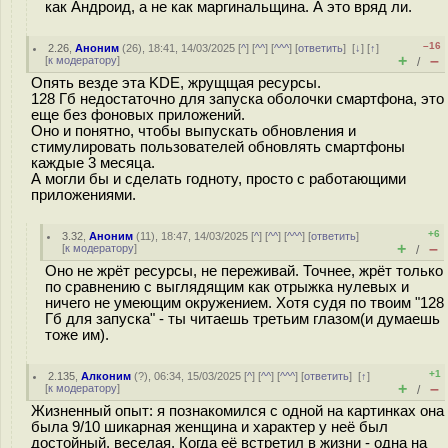
как Андроид, а не как маргинальщина. А это вряд ли.
–16
2.26
,
Аноним
(
26
), 18:41, 14/03/2025 [
^
] [
^^
] [
^^^
] [
ответить
]
[
↓
] [
↑
]
+
–
[
к модератору
]
/
Опять везде эта KDE, жрущщая ресурсы.
128 Гб недостаточно для запуска оболочки смартфона, это
еще без фоновых приложений.
Оно и понятно, чтобы выпускать обновления и
стимулировать пользователей обновлять смартфоны
каждые 3 месяца.
А могли бы и сделать годноту, просто с работающими
приложениями.
+6
3.32
,
Аноним
(
11
), 18:47, 14/03/2025 [
^
] [
^^
] [
^^^
] [
ответить
]
+
–
[
к модератору
]
/
Оно не жрёт ресурсы, не переживай. Точнее, жрёт только
по сравнению с выглядящим как отрыжка нулевых и
ничего не умеющим окружением. Хотя судя по твоим "128
Гб для запуска" - ты читаешь третьим глазом(и думаешь
тоже им).
+1
2.135
,
Алконим
(
?
), 06:34, 15/03/2025 [
^
] [
^^
] [
^^^
] [
ответить
]
[
↑
]
+
–
[
к модератору
]
/
Жизненный опыт: я познакомился с одной на картинках она
была 9/10 шикарная женщина и характер у неё был
достойный, веселая. Когда её встретил в жизни - одна на