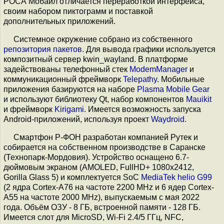
РОСА Мобайл отличается переработкой интерфейса,
своим набором пиктограмм и поставкой
дополнительных приложений.
Системное окружение собрано из собственного
репозитория пакетов
. Для вывода графики используется
композитный сервер kwin_wayland. В платформе
задействованы телефонный стек
ModemManager
и
коммуникационный фреймворк
Telepathy
. Мобильные
приложения базируются на наборе
Plasma Mobile Gear
и используют библиотеку Qt, набор компонентов
Mauikit
и фреймворк
Kirigami
. Имеется возможность запуска
Android-приложений, используя проект
Waydroid
.
Смартфон Р-ФОН разработан компанией Рутек и
собирается на собственном производстве в Саранске
(Технопарк-Мордовия). Устройство оснащено 6.7-
дюймовым экраном (AMOLED, FullHD+ 1080x2412,
Gorilla Glass 5) и комплектуется SoC
MediaTek helio G99
(2 ядра Cortex-A76 на частоте 2200 MHz и 6 ядер Cortex-
A55 на частоте 2000 MHz), выпускаемым с мая 2022
года. Объём ОЗУ - 8 ГБ, встроенной памяти - 128 ГБ.
Имеется слот для MicroSD, Wi-Fi 2.4/5 ГГц, NFC,