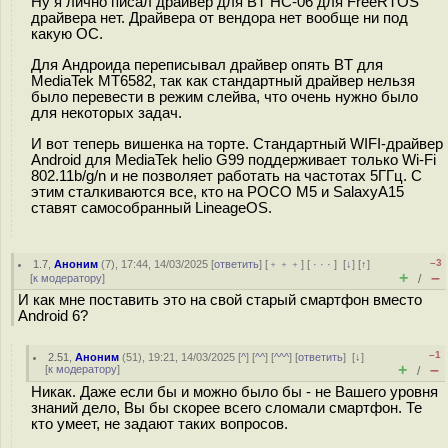
Ну я лично писал драйвер для BT HC-06 для FreeRTOS
драйвера нет. Драйвера от вендора нет вообще ни под
какую ОС.
Для Андроида переписывал драйвер опять BT для
MediaTek MT6582, так как стандартный драйвер нельзя
было перевести в режим слейва, что очень нужно было
для некоторых задач.
И вот теперь вишенка на торте. Стандартный WIFI-драйвер
Android для MediaTek helio G99 поддерживает только Wi-Fi
802.11b/g/n и не позволяет работать на частотах 5ГГц. С
этим сталкиваются все, кто на POCO M5 и SalaxyA15
ставят самособранный LineageOS.
–3
1.7
,
Аноним
(
7
), 17:44, 14/03/2025 [
ответить
] [
﹢﹢﹢
] [
· · ·
]
[
↓
] [
↑
]
+
–
[
к модератору
]
/
И как мне поставить это на свой старый смартфон вместо
Android 6?
–1
2.51
,
Аноним
(
51
), 19:21, 14/03/2025 [
^
] [
^^
] [
^^^
] [
ответить
]
[
↓
]
+
–
[
к модератору
]
/
Никак. Даже если бы и можно было бы - не Вашего уровня
знаний дело, Вы бы скорее всего сломали смартфон. Те
кто умеет, не задают таких вопросов.