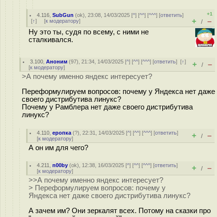
+1
4.116
,
SubGun
(
ok
), 23:08, 14/03/2025 [
^
] [
^^
] [
^^^
] [
ответить
]
+
–
[
↑
] [
к модератору
]
/
Ну это ты, судя по всему, с ними не
сталкивался.
3.100
,
Аноним
(
97
), 21:34, 14/03/2025 [
^
] [
^^
] [
^^^
] [
ответить
]
[
↑
]
+
–
/
[
к модератору
]
>А почему именно яндекс интересует?
Переформулируем вопросов: почему у Яндекса нет даже
своего дистрибутива линукс?
Почему у Рамблера нет даже своего дистрибутива
линукс?
4.110
,
еропка
(
?
), 22:31, 14/03/2025 [
^
] [
^^
] [
^^^
] [
ответить
]
+
–
/
[
к модератору
]
А он им для чего?
4.211
,
n00by
(
ok
), 12:38, 16/03/2025 [
^
] [
^^
] [
^^^
] [
ответить
]
+
–
/
[
к модератору
]
>>А почему именно яндекс интересует?
> Переформулируем вопросов: почему у
Яндекса нет даже своего дистрибутива линукс?
А зачем им? Они зеркалят всех. Потому на сказки про