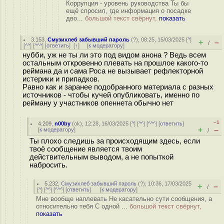
Коррупция - уровень руководства Ты бы
ещё спросил, где информация о посадке
дво...
большой текст свёрнут,
показать
3.153
,
Смузихлеб забывший пароль
(
?
), 08:25, 15/03/2025 [
^
]
+
–
/
[
^^
] [
^^^
] [
ответить
]
[
↑
] [
к модератору
]
нубби, уж не ты ли это под видом анона ? Ведь всем
остальным откровенно плевать на прошлое какого-то
реймана да и сама Роса не вызывает рефлекторной
истерики и припадков.
Равно как и заранее подобранного материала с разных
источников - чтобы кучей опубликовать, именно по
рейману у участников опеннета обычно нет
–1
4.209
,
n00by
(
ok
), 12:28, 16/03/2025 [
^
] [
^^
] [
^^^
] [
ответить
]
+
–
[
к модератору
]
/
Ты плохо следишь за происходящим здесь, если
твоё сообщение является твоим
действительным выводом, а не попыткой
набросить.
5.232
,
Смузихлеб забывший пароль
(
?
), 10:36, 17/03/2025
+
–
/
[
^
] [
^^
] [
^^^
] [
ответить
]
[
к модератору
]
Мне вообще наплевать Не касательно сути сообщения, а
относительно тебя С одной ...
большой текст свёрнут,
показать