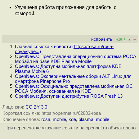
Улучшена работа приложения для работы с
камерой.
+
–
исправить
/
+16
Главная ссылка к новости (
https://rosa.ru/rosa-
obyavlyae...
)
OpenNews: Представлена операционная система РОСА
Мобайл на базе KDE Plasma Mobile
OpenNews: Доступна мобильная платформа KDE
Plasma Mobile 6
OpenNews: Экспериментальные сборки ALT Linux для
смартфона Pinephone Pro
OpenNews: Официально представлена мобильная ОС
РОСА Мобайл, основанная на KDE
OpenNews: Доступен дистрибутив ROSA Fresh 13
Лицензия:
CC BY 3.0
Короткая ссылка: https://opennet.ru/62883-rosa
Ключевые слова:
rosa
,
mobile
,
kde
,
plasma
,
mobile
При перепечатке указание ссылки на opennet.ru обязательно