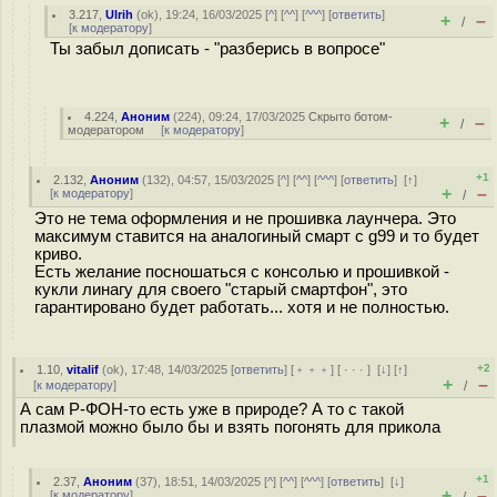
3.217
,
Ulrih
(
ok
), 19:24, 16/03/2025 [
^
] [
^^
] [
^^^
] [
ответить
]
+
–
/
[
к модератору
]
Ты забыл дописать - "разберись в вопросе"
4.224
,
Аноним
(
224
), 09:24, 17/03/2025
Скрыто ботом-
+
–
/
модератором
[
к модератору
]
+1
2.132
,
Аноним
(
132
), 04:57, 15/03/2025 [
^
] [
^^
] [
^^^
] [
ответить
]
[
↑
]
+
–
[
к модератору
]
/
Это не тема оформления и не прошивка лаунчера. Это
максимум ставится на аналогиный смарт с g99 и то будет
криво.
Есть желание посношаться с консолью и прошивкой -
кукли линагу для своего "старый смартфон", это
гарантировано будет работать... хотя и не полностью.
+2
1.10
,
vitalif
(
ok
), 17:48, 14/03/2025 [
ответить
] [
﹢﹢﹢
] [
· · ·
]
[
↓
] [
↑
]
+
–
[
к модератору
]
/
А сам Р-ФОН-то есть уже в природе? А то с такой
плазмой можно было бы и взять погонять для прикола
+1
2.37
,
Аноним
(
37
), 18:51, 14/03/2025 [
^
] [
^^
] [
^^^
] [
ответить
]
[
↓
]
+
–
[
к модератору
]