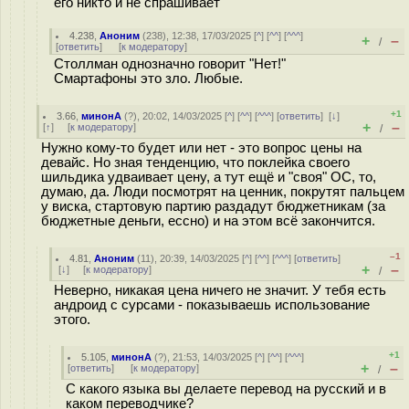
его никто и не спрашивает
4.238
,
Аноним
(
238
), 12:38, 17/03/2025 [
^
] [
^^
] [
^^^
]
+
–
/
[
ответить
]
[
к модератору
]
Столлман однозначно говорит "Нет!"
Смартафоны это зло. Любые.
+1
3.66
,
минонА
(
?
), 20:02, 14/03/2025 [
^
] [
^^
] [
^^^
] [
ответить
]
[
↓
]
+
–
[
↑
] [
к модератору
]
/
Нужно кому-то будет или нет - это вопрос цены на
девайс. Но зная тенденцию, что поклейка своего
шильдика удваивает цену, а тут ещё и "своя" ОС, то,
думаю, да. Люди посмотрят на ценник, покрутят пальцем
у виска, стартовую партию раздадут бюджетникам (за
бюджетные деньги, ессно) и на этом всё закончится.
–1
4.81
,
Аноним
(
11
), 20:39, 14/03/2025 [
^
] [
^^
] [
^^^
] [
ответить
]
+
–
[
↓
] [
к модератору
]
/
Неверно, никакая цена ничего не значит. У тебя есть
андроид с сурсами - показываешь использование
этого.
+1
5.105
,
минонА
(
?
), 21:53, 14/03/2025 [
^
] [
^^
] [
^^^
]
+
–
[
ответить
]
[
к модератору
]
/
С какого языка вы делаете перевод на русский и в
каком переводчике?