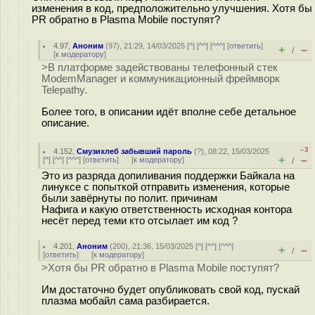
изменения в код, предположительно улучшения. Хотя бы
PR обратно в Plasma Mobile поступят?
4.97
,
Аноним
(
97
), 21:29, 14/03/2025 [
^
] [
^^
] [
^^^
] [
ответить
]
+
–
/
[
к модератору
]
>В платформе задействованы телефонный стек
ModemManager и коммуникационный фреймворк
Telepathy.
Более того, в описании идёт вполне себе детальное
описание.
–3
4.152
,
Смузихлеб забывший пароль
(
?
), 08:22, 15/03/2025
+
–
[
^
] [
^^
] [
^^^
] [
ответить
]
[
к модератору
]
/
Это из разряда допиливания поддержки Байкала на
линуксе с попыткой отправить изменения, которые
были завёрнуты по полит. причинам
Нафига и какую ответственность исходная контора
несёт перед теми кто отсылает им код ?
4.201
,
Аноним
(
200
), 21:36, 15/03/2025 [
^
] [
^^
] [
^^^
]
+
–
/
[
ответить
]
[
к модератору
]
>Хотя бы PR обратно в Plasma Mobile поступят?
Им достаточно будет опубликовать свой код, пускай
плазма мобайл сама разбирается.