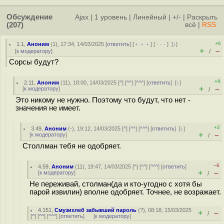
Обсуждение
Ajax
|
1 уровень
|
Линейный
|
+/-
|
Раскрыть
(207)
всё
|
RSS
+6
1.1
,
Аноним
(
1
), 17:34, 14/03/2025 [
ответить
] [
﹢﹢﹢
] [
· · ·
]
[
↓
]
+
–
[
к модератору
]
/
Сорсы будут?
+9
2.11
,
Аноним
(
11
), 18:00, 14/03/2025 [
^
] [
^^
] [
^^^
] [
ответить
]
[
↓
]
+
–
[
к модератору
]
/
Это никому не нужно. Поэтому что будут, что нет -
значения не имеет.
+2
3.49
,
Аноним
(
-
), 19:12, 14/03/2025 [
^
] [
^^
] [
^^^
] [
ответить
]
[
↓
]
+
–
[
к модератору
]
/
Столлман тебя не одобряет.
–6
4.59
,
Аноним
(
11
), 19:47, 14/03/2025 [
^
] [
^^
] [
^^^
] [
ответить
]
+
–
[
к модератору
]
/
Не переживай, столман(да и кто-угодно с хотя бы
парой извилин) вполне одобряет. Точнее, не возражает.
4.151
,
Смузихлеб забывший пароль
(
?
), 08:18, 15/03/2025
+
–
/
[
^
] [
^^
] [
^^^
] [
ответить
]
[
к модератору
]