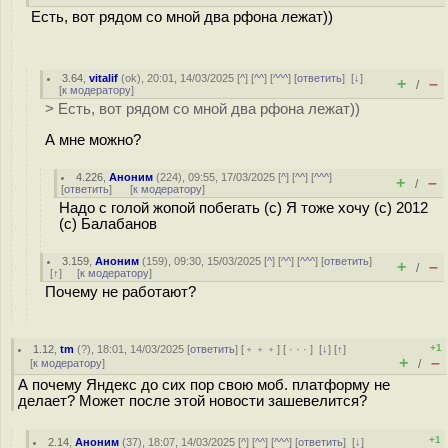
Есть, вот рядом со мной два рфона лежат))
3.64
,
vitalif
(
ok
), 20:01, 14/03/2025 [
^
] [
^^
] [
^^^
] [
ответить
]
[
↓
]
+
–
/
[
к модератору
]
> Есть, вот рядом со мной два рфона лежат))
А мне можно?
4.226
,
Аноним
(
224
), 09:55, 17/03/2025 [
^
] [
^^
] [
^^^
]
+
–
/
[
ответить
]
[
к модератору
]
Надо с голой жопой побегать (с) Я тоже хочу (с) 2012
(с) Балабанов
3.159
,
Аноним
(
159
), 09:30, 15/03/2025 [
^
] [
^^
] [
^^^
] [
ответить
]
+
–
/
[
↑
] [
к модератору
]
Почему не работают?
+1
1.12
,
tm
(
?
), 18:01, 14/03/2025 [
ответить
] [
﹢﹢﹢
] [
· · ·
]
[
↓
] [
↑
]
+
–
[
к модератору
]
/
А почему Яндекс до сих пор свою моб. платформу не
делает? Может после этой новости зашевелится?
+1
2.14
,
Аноним
(
37
), 18:07, 14/03/2025 [
^
] [
^^
] [
^^^
] [
ответить
]
[
↓
]