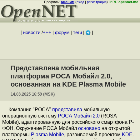
Профиль:
Аноним
(
вход
|
регистрация
)
неRU
opennet.me
[
новости
/
+++
|
форум
|
теги
|
]
Представлена мобильная
платформа РОСА Мобайл 2.0,
основанная на KDE Plasma Mobile
14.03.2025 16:59 (MSK)
Компания "РОСА"
представила
мобильную
операционную систему
РОСА Мобайл 2.0
(ROSA
Mobile), адаптированную для российского смартфона Р-
ФОН. Окружение РОСА Мобайл
основано
на открытой
платформы
Plasma Mobile
, развиваемой проектом
KDE
.