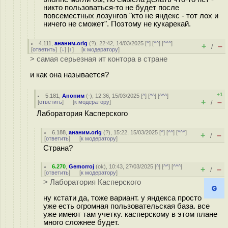
никто пользоваться-то не будет после
повсеместных лозунгов "кто не яндекс - тот лох и
ничего не сможет". Поэтому не кукарекай.
4.111
,
ананим.orig
(
?
), 22:42, 14/03/2025 [
^
] [
^^
] [
^^^
]
+
–
/
[
ответить
]
[
↓
] [
↑
] [
к модератору
]
> самая серьезная ит контора в стране
и как она называется?
+1
5.181
,
Аноним
(
-
), 12:36, 15/03/2025 [
^
] [
^^
] [
^^^
]
+
–
[
ответить
]
[
к модератору
]
/
Лаборатория Касперского
6.188
,
ананим.orig
(
?
), 15:22, 15/03/2025 [
^
] [
^^
] [
^^^
]
+
–
/
[
ответить
]
[
к модератору
]
Страна?
6.270
,
Gemorroj
(
ok
), 10:43, 27/03/2025 [
^
] [
^^
] [
^^^
]
+
–
/
[
ответить
]
[
к модератору
]
> Лаборатория Касперского
ну кстати да, тоже вариант. у яндекса просто
уже есть огромная пользовательская база. все
уже имеют там учетку. касперскому в этом плане
много сложнее будет.