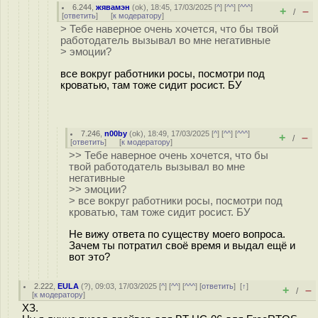
6.244
,
жявамэн
(
ok
), 18:45, 17/03/2025 [
^
] [
^^
] [
^^^
]
+
–
/
[
ответить
]
[
к модератору
]
> Тебе наверное очень хочется, что бы твой
работодатель вызывал во мне негативные
> эмоции?
все вокруг работники росы, посмотри под
кроватью, там тоже сидит росист. БУ
7.246
,
n00by
(
ok
), 18:49, 17/03/2025 [
^
] [
^^
] [
^^^
]
+
–
/
[
ответить
]
[
к модератору
]
>> Тебе наверное очень хочется, что бы
твой работодатель вызывал во мне
негативные
>> эмоции?
> все вокруг работники росы, посмотри под
кроватью, там тоже сидит росист. БУ
Не вижу ответа по существу моего вопроса.
Зачем ты потратил своё время и выдал ещё и
вот это?
2.222
,
EULA
(
?
), 09:03, 17/03/2025 [
^
] [
^^
] [
^^^
] [
ответить
]
[
↑
]
+
–
/
[
к модератору
]
ХЗ.