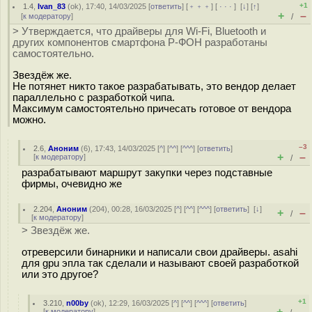
+1
1.4
,
Ivan_83
(
ok
), 17:40, 14/03/2025 [
ответить
] [
﹢﹢﹢
] [
· · ·
]
[
↓
] [
↑
]
+
–
[
к модератору
]
/
> Утверждается, что драйверы для Wi-Fi, Bluetooth и
других компонентов смартфона Р-ФОН разработаны
самостоятельно.
Звездёж же.
Не потянет никто такое разрабатывать, это вендор делает
параллельно с разработкой чипа.
Максимум самостоятельно причесать готовое от вендора
можно.
–3
2.6
,
Аноним
(
6
), 17:43, 14/03/2025 [
^
] [
^^
] [
^^^
] [
ответить
]
+
–
[
к модератору
]
/
разрабатывают маршрут закупки через подставные
фирмы, очевидно же
2.204
,
Аноним
(
204
), 00:28, 16/03/2025 [
^
] [
^^
] [
^^^
] [
ответить
]
[
↓
]
+
–
/
[
к модератору
]
> Звездёж же.
отреверсили бинарники и написали свои драйверы. asahi
для gpu эпла так сделали и называют своей разработкой
или это другое?
+1
3.210
,
n00by
(
ok
), 12:29, 16/03/2025 [
^
] [
^^
] [
^^^
] [
ответить
]
+
–
[
к модератору
]