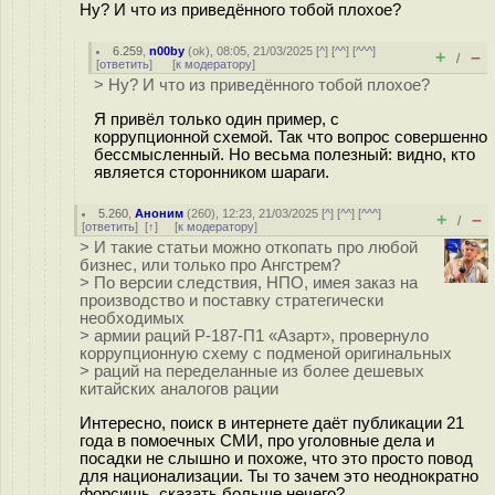
Ну? И что из приведённого тобой плохое?
6.259
,
n00by
(
ok
), 08:05, 21/03/2025 [
^
] [
^^
] [
^^^
]
+
–
/
[
ответить
]
[
к модератору
]
> Ну? И что из приведённого тобой плохое?
Я привёл только один пример, с
коррупционной схемой. Так что вопрос совершенно
бессмысленный. Но весьма полезный: видно, кто
является сторонником шараги.
5.260
,
Аноним
(
260
), 12:23, 21/03/2025 [
^
] [
^^
] [
^^^
]
+
–
/
[
ответить
]
[
↑
] [
к модератору
]
> И такие статьи можно откопать про любой
бизнес, или только про Ангстрем?
> По версии следствия, НПО, имея заказ на
производство и поставку стратегически
необходимых
> армии раций Р-187-П1 «Азарт», провернуло
коррупционную схему с подменой оригинальных
> раций на переделанные из более дешевых
китайских аналогов рации
Интересно, поиск в интернете даёт публикации 21
года в помоечных СМИ, про уголовные дела и
посадки не слышно и похоже, что это просто повод
для национализации. Ты то зачем это неоднократно
форсишь, сказать больше нечего?