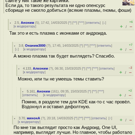
сайте у них такие же картинки.
Если да, то такого результата ни одно опенсурс
сборище не смогло добиться (всякие плазмы, гномы, фоши)
+6
2.5
,
Аноним
(
5
), 17:42, 14/03/2025 [
^
] [
^^
] [
^^^
] [
ответить
]
[
↓
]
+
–
[
к модератору
]
/
Так это и есть плазма с иконками от андроида.
+7
3.8
,
Онаним3000
(
?
), 17:45, 14/03/2025 [
^
] [
^^
] [
^^^
] [
ответить
]
+
–
[
↓
] [
к модератору
]
/
А можно плазма так будет выглядеть? Спасибо.
–2
4.133
,
Алконим
(
?
), 06:30, 15/03/2025 [
^
] [
^^
] [
^^^
] [
ответить
]
+
–
[
к модератору
]
/
Можно, или ты не умеешь темы ставить?
+2
5.161
,
Аноним
(
161
), 09:35, 15/03/2025 [
^
] [
^^
] [
^^^
]
+
–
[
ответить
]
[
к модератору
]
/
Помню, в разделе тем для KDE как-то с час провёл.
Вздохнул и оставил дефолтную.
3.70
,
минонА
(
?
), 20:18, 14/03/2025 [
^
] [
^^
] [
^^^
] [
ответить
]
[
↑
]
+
–
/
[
к модератору
]
По мне так выглядит просто как Андроид. One UI,
например, выглядит лучше. Но главное, чтобы работало