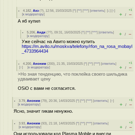
+1
4.182
,
Ахз
(
?
), 12:56, 15/03/2025 [
^
] [
^^
] [
^^^
] [
ответить
]
[
↓
] [
↑
]
+
–
[
к модератору
]
/
А яб купил
5.206
,
Анди
(
??
), 09:31, 16/03/2025 [
^
] [
^^
] [
^^^
] [
ответить
]
+
–
/
[
к модератору
]
Уже сейчас на Авито можно купить
https://m.avito.ru/moskva/telefony/rfon_na_rosa_mobayl
_4733964434
+1
4.200
,
Аноним
(
200
), 21:35, 15/03/2025 [
^
] [
^^
] [
^^^
] [
ответить
]
+
–
[
↑
] [
к модератору
]
/
>Но зная тенденцию, что поклейка своего шильдика
удваивает цену
OSiO с вами не согласится.
+1
3.79
,
Аноним
(
79
), 20:36, 14/03/2025 [
^
] [
^^
] [
^^^
] [
ответить
]
[
↑
]
+
–
[
к модератору
]
/
Ясно, значит гикам ненужно.
+3
3.93
,
Аноним
(
93
), 21:18, 14/03/2025 [
^
] [
^^
] [
^^^
] [
ответить
]
+
–
[
к модератору
]
/
Они использовали код Plasma Mobile и внесли