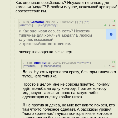
Как оценивал серьёзность? Неужели типичнае для
хомячья "мода"? В любом случае, показывай критерии/
соответствие им.
+1
5.69
,
Gemorroj
(
ok
), 20:17, 14/03/2025 [
^
] [
^^
] [
^^^
]
+
–
[
ответить
]
[
к модератору
]
/
> Как оценивал серьёзность? Неужели
типичнае для хомячья "мода"? В любом
случае, показывай
> критерии/соответствие им.
экспертная оценка. я эксперт.
+1
6.86
,
Аноним
(
11
), 20:49, 14/03/2025 [
^
] [
^^
] [
^^^
]
+
–
[
ответить
]
[
к модератору
]
/
Ясно. Ну хоть признался сразу, без горы типичного
тутошнего тупняка.
Просто в целом мне не совсем понятно, почему
идёт мольба на одну контору. Притом контору
моднявую - а значит шанс на какую-либо
адекватную оценку крайне низок.
Я не против яндекса, но мне вот как-то похрен, кто
там что-то полезное сделает. А рассказы уровня
"никто кроме них" глушат конторы иные, которые
вполне могли бы, но смысла делать что-то нет -