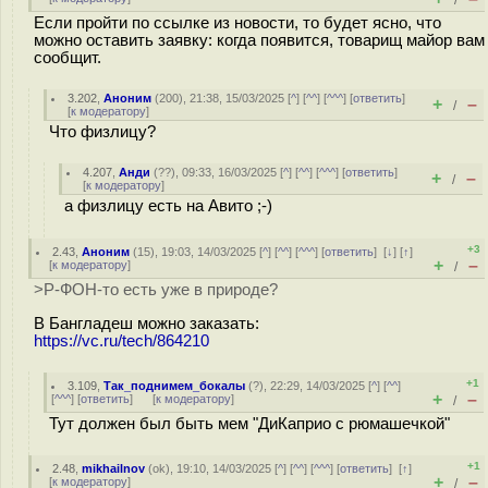
/
Если пройти по ссылке из новости, то будет ясно, что
можно оставить заявку: когда появится, товарищ майор вам
сообщит.
3.202
,
Аноним
(
200
), 21:38, 15/03/2025 [
^
] [
^^
] [
^^^
] [
ответить
]
+
–
/
[
к модератору
]
Что физлицу?
4.207
,
Анди
(
??
), 09:33, 16/03/2025 [
^
] [
^^
] [
^^^
] [
ответить
]
+
–
/
[
к модератору
]
а физлицу есть на Авито ;-)
+3
2.43
,
Аноним
(
15
), 19:03, 14/03/2025 [
^
] [
^^
] [
^^^
] [
ответить
]
[
↓
] [
↑
]
+
–
[
к модератору
]
/
>Р-ФОН-то есть уже в природе?
В Бангладеш можно заказать:
https://vc.ru/tech/864210
+1
3.109
,
Так_поднимем_бокалы
(
?
), 22:29, 14/03/2025 [
^
] [
^^
]
+
–
[
^^^
] [
ответить
]
[
к модератору
]
/
Тут должен был быть мем "ДиКаприо с рюмашечкой"
+1
2.48
,
mikhailnov
(
ok
), 19:10, 14/03/2025 [
^
] [
^^
] [
^^^
] [
ответить
]
[
↑
]
+
–
[
к модератору
]
/