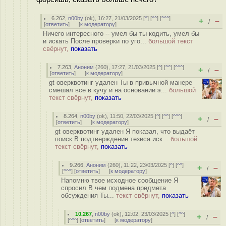
6.262
,
n00by
(
ok
), 16:27, 21/03/2025 [
^
] [
^^
] [
^^^
]
+
–
/
[
ответить
]
[
к модератору
]
Ничего интересного -- умел бы ты кодить, умел бы
и искать После проверки по уго...
большой текст
свёрнут,
показать
7.263
,
Аноним
(
260
), 17:27, 21/03/2025 [
^
] [
^^
] [
^^^
]
+
–
/
[
ответить
]
[
к модератору
]
gt оверквотинг удален Ты в привычной манере
смешал все в кучу и на основании э...
большой
текст свёрнут,
показать
8.264
,
n00by
(
ok
), 11:50, 22/03/2025 [
^
] [
^^
] [
^^^
]
+
–
/
[
ответить
]
[
к модератору
]
gt оверквотинг удален Я показал, что выдаёт
поиск В подтверждение тезиса иск...
большой
текст свёрнут,
показать
9.266
,
Аноним
(
260
), 11:22, 23/03/2025 [
^
] [
^^
]
+
–
/
[
^^^
] [
ответить
]
[
к модератору
]
Напомню твое исходное сообщение Я
спросил В чем подмена предмета
обсуждения Ты...
текст свёрнут,
показать
10.267
,
n00by
(
ok
), 12:02, 23/03/2025 [
^
] [
^^
]
+
–
/
[
^^^
] [
ответить
]
[
к модератору
]