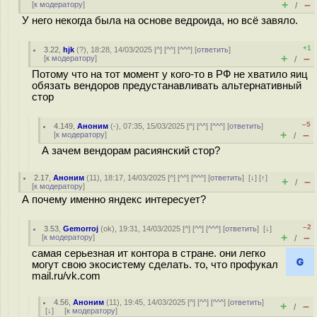
+
–
[
к модератору
]
/
У него некогда была на основе ведроида, но всё завяло.
+1
3.22
,
hjk
(
?
), 18:28, 14/03/2025 [
^
] [
^^
] [
^^^
] [
ответить
]
+
–
[
к модератору
]
/
Потому что на тот момент у кого-то в РФ не хватило яиц
обязать вендоров предустанавливать альтернативный
стор
–5
4.149
,
Аноним
(
-
), 07:35, 15/03/2025 [
^
] [
^^
] [
^^^
] [
ответить
]
+
–
[
к модератору
]
/
А зачем вендорам расиянский стор?
2.17
,
Аноним
(
11
), 18:17, 14/03/2025 [
^
] [
^^
] [
^^^
] [
ответить
]
[
↓
] [
↑
]
+
–
/
[
к модератору
]
А почему именно яндекс интересует?
–2
3.53
,
Gemorroj
(
ok
), 19:31, 14/03/2025 [
^
] [
^^
] [
^^^
] [
ответить
]
[
↓
]
+
–
[
к модератору
]
/
самая серьезная ит контора в стране. они легко
могут свою экосистему сделать. то, что профукал
mail.ru/vk.com
4.56
,
Аноним
(
11
), 19:45, 14/03/2025 [
^
] [
^^
] [
^^^
] [
ответить
]
+
–
/
[
↓
] [
к модератору
]