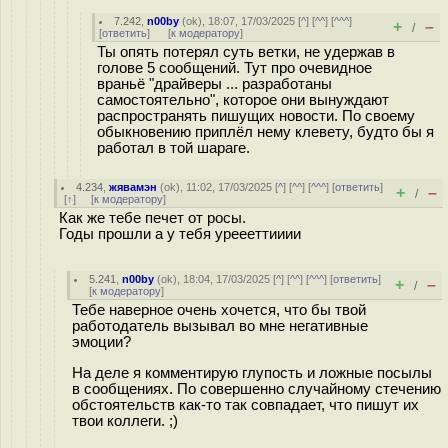
7.242
,
n00by
(
ok
), 18:07, 17/03/2025 [
^
] [
^^
] [
^^^
]
+
–
/
[
ответить
]
[
к модератору
]
Ты опять потерял суть ветки, не удержав в
голове 5 сообщений. Тут про очевидное
враньё "драйверы ... разработаны
самостоятельно", которое они вынуждают
распространять пишущих новости. По своему
обыкновению приплёл нему клевету, будто бы я
работал в той шараге.
4.234
,
жявамэн
(
ok
), 11:02, 17/03/2025 [
^
] [
^^
] [
^^^
] [
ответить
]
+
–
/
[
↑
] [
к модератору
]
Как же тебе печет от росы.
Годы прошли а у тебя уреееттииии
5.241
,
n00by
(
ok
), 18:04, 17/03/2025 [
^
] [
^^
] [
^^^
] [
ответить
]
+
–
/
[
к модератору
]
Тебе наверное очень хочется, что бы твой
работодатель вызывал во мне негативные
эмоции?
На деле я комментирую глупость и ложные посылы
в сообщениях. По совершенно случайному стечению
обстоятельств как-то так совпадает, что пишут их
твои коллеги. ;)