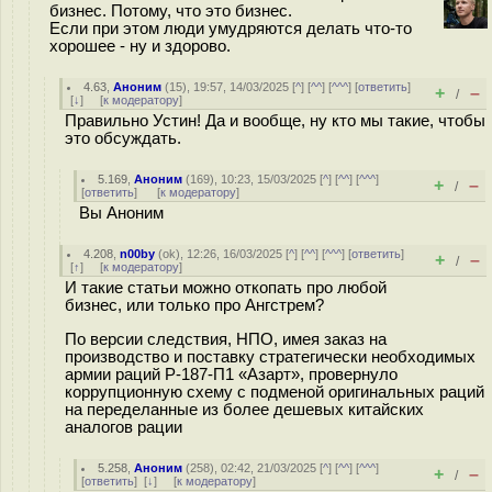
бизнес. Потому, что это бизнес.
Если при этом люди умудряются делать что-то
хорошее - ну и здорово.
4.63
,
Аноним
(
15
), 19:57, 14/03/2025 [
^
] [
^^
] [
^^^
] [
ответить
]
+
–
/
[
↓
] [
к модератору
]
Правильно Устин! Да и вообще, ну кто мы такие, чтобы
это обсуждать.
5.169
,
Аноним
(
169
), 10:23, 15/03/2025 [
^
] [
^^
] [
^^^
]
+
–
/
[
ответить
]
[
к модератору
]
Вы Аноним
4.208
,
n00by
(
ok
), 12:26, 16/03/2025 [
^
] [
^^
] [
^^^
] [
ответить
]
+
–
/
[
↑
] [
к модератору
]
И такие статьи можно откопать про любой
бизнес, или только про Ангстрем?
По версии следствия, НПО, имея заказ на
производство и поставку стратегически необходимых
армии раций Р-187-П1 «Азарт», провернуло
коррупционную схему с подменой оригинальных раций
на переделанные из более дешевых китайских
аналогов рации
5.258
,
Аноним
(
258
), 02:42, 21/03/2025 [
^
] [
^^
] [
^^^
]
+
–
/
[
ответить
]
[
↓
] [
к модератору
]