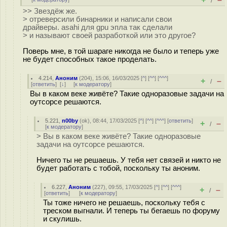
/
>> Звездёж же.
> отреверсили бинарники и написали свои
драйверы. asahi для gpu эпла так сделали
> и называют своей разработкой или это другое?
Поверь мне, в той шараге никогда не было и теперь уже
не будет способных такое проделать.
4.214
,
Аноним
(
204
), 15:06, 16/03/2025 [
^
] [
^^
] [
^^^
]
+
–
/
[
ответить
]
[
↓
] [
к модератору
]
Вы в каком веке живёте? Такие одноразовые задачи на
оутсорсе решаются.
5.221
,
n00by
(
ok
), 08:44, 17/03/2025 [
^
] [
^^
] [
^^^
] [
ответить
]
+
–
/
[
к модератору
]
> Вы в каком веке живёте? Такие одноразовые
задачи на оутсорсе решаются.
Ничего ты не решаешь. У тебя нет связей и никто не
будет работать с тобой, поскольку ты аноним.
6.227
,
Аноним
(
227
), 09:55, 17/03/2025 [
^
] [
^^
] [
^^^
]
+
–
/
[
ответить
]
[
к модератору
]
Ты тоже ничего не решаешь, поскольку тебя с
треском выгнали. И теперь ты бегаешь по форуму
и скулишь.