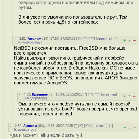
оперируются одним пользователем под админом или
рутом.
В линуксе по умолчанию пользователь не рут. Тем
более, если речь идёт о контейнерах
3.52
,
Аноним
(
19
), 17:50, 27/02/2025 [
^
] [
^^
] [
^^^
] [
ответить
]
[
↑
]
+
–
/
[
к модератору
]
NetBSD не осилил поставить. FreeBSD мне больше
всего нравится.
Haiku выглядит экзотично, графический интерфейс
симпатичный, но обрезанный на половину заголовок окна
не юзабелен абсолютно. В общем Haiku как ОС не имеет
практического применения, кроме как игрушка для
запуска легаси ПО с BeOS, по аналогии с AROS бинарно
совместимая с AmigaOS.
4.53
,
Крышнам
(
?
), 18:04, 27/02/2025 [
^
] [
^^
] [
^^^
] [
ответить
]
+
–
/
[
к модератору
]
Омг, а ничего что у netbsd чуть ли не самый простой
установщик из всех bsd? Проще поверить, что openbsd
неосилил, нежели netbsd.
2.82
,
Аноним
(
83
), 10:13, 28/02/2025 [
^
] [
^^
] [
^^^
] [
ответить
]
[
↑
]
+
–
/
[
к модератору
]
>да и может Haiku если брать гуй