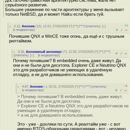
Достаточно грамотная архитектурно система, жаль нет
серьёзного развития.
Большее уважение по части архитектуры у меня вызывает
только NetBSD, да и может Haiku если брать гуй.
+1
2.12
,
Аноним
(
12
), 12:22, 27/02/2025 [
^
] [
^^
] [
^^^
] [
ответить
]
[
↓
]
+
–
[
к модератору
]
/
Почившие QNX и WinCE тоже огонь, да ещё и с трушным
рилтаймом.
3.16
,
Анонимный анонимус
(
?
), 12:39, 27/02/2025 [
^
] [
^^
] [
^^^
]
+
–
/
[
ответить
]
[
↓
] [
к модератору
]
Почему почившие? В embedded очень даже живут. Да
они и не были для десктопа. Explorer CE и Neutrino QNX
это для разработчиков не умеющих в удалённую
отладку, а не для домашнего использования.
–1
4.67
,
Аноним
(
-
), 20:31, 27/02/2025 [
^
] [
^^
] [
^^^
] [
ответить
]
+
–
[
к модератору
]
/
> Почему почившие? В embedded очень даже живут.
Да они и не были для десктопа.
> Explorer CE и Neutrino QNX это для разработчиков не
умеющих в удалённую отладку,
> а не для домашнего использования.
Это - уже - дохляки по сути. А реалтайм уже - с вот
именно RTOS-образными гарантияями - вот - недавно