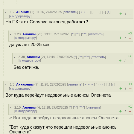
1.2
,
Аноним
(
2
), 11:26, 27/02/2025 [
ответить
] [
﹢﹢﹢
] [
· · ·
]
[
↓
] [
↑
]
+
–
/
[
к модератору
]
На ПК этот Солярис наконец работает?
+3
2.23
,
Аноним
(
23
), 13:13, 27/02/2025 [
^
] [
^^
] [
^^^
] [
ответить
]
+
–
[
к модератору
]
/
да уж лет 20-25 как.
+2
3.38
,
Аноним
(
2
), 14:44, 27/02/2025 [
^
] [
^^
] [
^^^
] [
ответить
]
+
–
[
к модератору
]
/
Без сети же.
+1
1.3
,
Аннноним
(
?
), 11:28, 27/02/2025 [
ответить
] [
﹢﹢﹢
] [
· · ·
]
[
↓
] [
↑
]
+
–
[
к модератору
]
/
Вот куда перейдут недовольные анонсы Опеннета
+1
2.10
,
Аноним
(
-
), 12:18, 27/02/2025 [
^
] [
^^
] [
^^^
] [
ответить
]
+
–
[
к модератору
]
/
> Вот куда перейдут недовольные анонсы Опеннета
"Вот куда скажут что перешли недовольные анонсы
Опеннета"