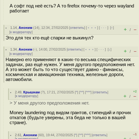
А софт под неё есть? А то firefox почему-то через wayland
работает
1.14
,
Аноним
(
14
), 12:34, 27/02/2025 [
ответить
] [
﹢﹢﹢
] [
· · ·
]
[
↑
]
+
–
/
[
к модератору
]
Это для тех кто ещë спарки не выкинул?
1.34
,
Аноним
(
-
), 14:00, 27/02/2025 [
ответить
] [
﹢﹢﹢
] [
· · ·
]
[
↓
]
+
–
/
[
к модератору
]
Наверно его применяют в каких-то весьма специфических
задачах, раз ещё нужен. У меня другого предположения нет.
А это может быть то что существует давно - финансы,
космическая и авиационная техника, железные дороги,
автомобили.
+2
2.49
,
Крышнам
(
?
), 17:21, 27/02/2025 [
^
] [
^^
] [
^^^
] [
ответить
]
+
–
[
к модератору
]
/
> У меня другого предположения нет.
Money laundering под видом грантов, стипендий и прочих
откатов (будьте уверены, эта беда не только в вашей
стране).
–1
2.61
,
Аноним
(
60
), 19:44, 27/02/2025 [
^
] [
^^
] [
^^^
] [
ответить
]
+
–
[
к модератору
]