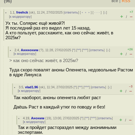
(96)
всё
|
RSS
+7
1.1
,
freehck
(
ok
), 11:24, 27/02/2025 [
ответить
] [
﹢﹢﹢
] [
· · ·
]
[
↓
]
+
–
[
к модератору
]
/
Ух ты. Солярис ещё живой?!
Я последний раз его видел лет 15 назад.
А кто пользует, расскажите, как оно сейчас живёт, в
2025м?
+26
2.4
,
Аннноним
(
?
), 11:28, 27/02/2025 [
^
] [
^^
] [
^^^
] [
ответить
]
[
↓
]
+
–
[
к модератору
]
/
> как оно сейчас живёт, в 2025м?
Туда скоро повалят аноны Опеннета, недовольные Растом
в ядре Линукса
–3
3.5
,
vlad1.96
(
ok
), 11:34, 27/02/2025 [
^
] [
^^
] [
^^^
] [
ответить
]
[
↓
]
+
–
[
к модератору
]
/
Так наоборот, аноны опеннета любят раст
Даёшь Раст в каждый утюг по поводу и без!
4.19
,
Аноним
(
19
), 13:00, 27/02/2025 [
^
] [
^^
] [
^^^
] [
ответить
]
+
–
/
[
к модератору
]
Так и пройдет растораздел между анонимными
экспертами.