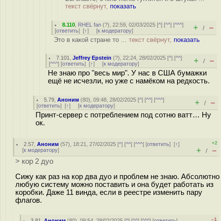
текст свёрнут,
показать
8.110
,
RHEL fan
(
?
), 22:59, 02/03/2025 [
^
] [
^^
] [
^^^
]
+
–
/
[
ответить
]
[
↑
] [
к модератору
]
Это в какой стране то ...
текст свёрнут,
показать
7.101
,
Jeffrey Epstein
(
?
), 22:24, 28/02/2025 [
^
] [
^^
]
+
–
/
[
^^^
] [
ответить
]
[
↑
] [
к модератору
]
Не знаю про "весь мир". У нас в США бумажки
ещё не исчезли, но уже с намёком на редкость.
5.79
,
Аноним
(
80
), 09:48, 28/02/2025 [
^
] [
^^
] [
^^^
]
+
–
/
[
ответить
]
[
↑
] [
к модератору
]
Принт-сервер с потреблением под сотню ватт… Ну
ок.
+2
2.57
,
Аноним
(
57
), 18:21, 27/02/2025 [
^
] [
^^
] [
^^^
] [
ответить
]
[
↑
]
+
–
[
к модератору
]
/
> кор 2 дуо
Сижу как раз на кор два дуо и проблем не знаю. Абсолютно
любую систему можно поставить и она будет работать из
коробки. Даже 11 винда, если в реестре изменить пару
флагов.
–1
3.81
,
Аноним
(
80
), 09:54, 28/02/2025 [
^
] [
^^
] [
^^^
] [
ответить
]