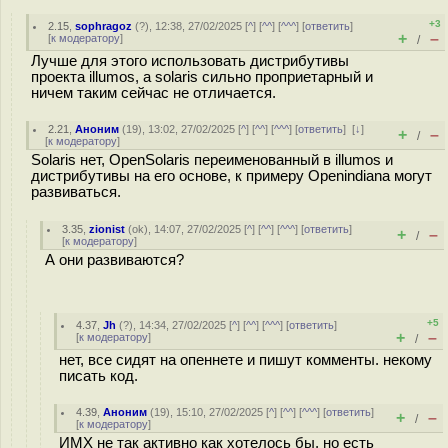
+3
2.15
,
sophragoz
(
?
), 12:38, 27/02/2025 [
^
] [
^^
] [
^^^
] [
ответить
]
+
–
[
к модератору
]
/
Лучше для этого использовать дистрибутивы
проекта illumos, а solaris сильно проприетарный и
ничем таким сейчас не отличается.
2.21
,
Аноним
(
19
), 13:02, 27/02/2025 [
^
] [
^^
] [
^^^
] [
ответить
]
[
↓
]
+
–
/
[
к модератору
]
Solaris нет, OpenSolaris переименованный в illumos и
дистрибутивы на его основе, к примеру Openindiana могут
развиваться.
3.35
,
zionist
(
ok
), 14:07, 27/02/2025 [
^
] [
^^
] [
^^^
] [
ответить
]
+
–
/
[
к модератору
]
А они развиваются?
+5
4.37
,
Jh
(
?
), 14:34, 27/02/2025 [
^
] [
^^
] [
^^^
] [
ответить
]
+
–
[
к модератору
]
/
нет, все сидят на опеннете и пишут комменты. некому
писать код.
4.39
,
Аноним
(
19
), 15:10, 27/02/2025 [
^
] [
^^
] [
^^^
] [
ответить
]
+
–
/
[
к модератору
]
ИМХ не так активно как хотелось бы, но есть