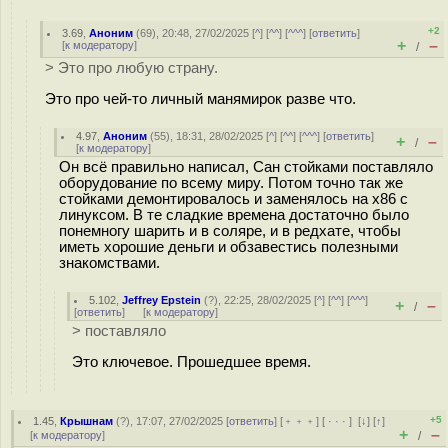
+2
3.69
,
Аноним
(
69
), 20:48, 27/02/2025 [
^
] [
^^
] [
^^^
] [
ответить
]
+
–
[
к модератору
]
/
> Это про любую страну.
Это про чей-то личный манямиpoк разве что.
4.97
,
Аноним
(
55
), 18:31, 28/02/2025 [
^
] [
^^
] [
^^^
] [
ответить
]
+
–
/
[
к модератору
]
Он всё правильно написал, Сан стойками поставляло
оборудование по всему миру. Потом точно так же
стойками демонтировалось и заменялось на x86 с
линуксом. В те сладкие времена достаточно было
понемногу шарить и в соляре, и в редхате, чтобы
иметь хорошие деньги и обзавестись полезными
знакомствами.
5.102
,
Jeffrey Epstein
(
?
), 22:25, 28/02/2025 [
^
] [
^^
] [
^^^
]
+
–
/
[
ответить
]
[
к модератору
]
> поставляло
Это ключевое. Прошедшее время.
+5
1.45
,
Крышнам
(
?
), 17:07, 27/02/2025 [
ответить
] [
﹢﹢﹢
] [
· · ·
]
[
↓
] [
↑
]
+
–
[
к модератору
]
/