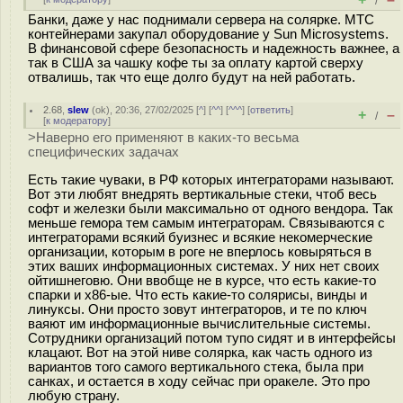
/
Банки, даже у нас поднимали сервера на солярке. МТС
контейнерами закупал оборудование у Sun Microsystems.
В финансовой сфере безопасность и надежность важнее, а
так в США за чашку кофе ты за оплату картой сверху
отвалишь, так что еще долго будут на ней работать.
2.68
,
slew
(
ok
), 20:36, 27/02/2025 [
^
] [
^^
] [
^^^
] [
ответить
]
+
–
/
[
к модератору
]
>Наверно его применяют в каких-то весьма
специфических задачах
Есть такие чуваки, в РФ которых интеграторами называют.
Вот эти любят внедрять вертикальные стеки, чтоб весь
софт и железки были максимально от одного вендора. Так
меньше гемора тем самым интеграторам. Связываются с
интеграторами всякий буизнес и всякие некомерческие
организации, которым в роге не вперлось ковыряться в
этих ваших информационных системах. У них нет своих
ойтишнеговю. Они ввобще не в курсе, что есть какие-то
спарки и x86-ые. Что есть какие-то солярисы, винды и
линуксы. Они просто зовут интеграторов, и те по ключ
ваяют им информационные вычислительные системы.
Сотрудники организаций потом тупо сидят и в интерфейсы
клацают. Вот на этой ниве солярка, как часть одного из
вариантов того самого вертикального стека, была при
санках, и остается в ходу сейчас при оракеле. Это про
любую страну.