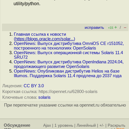
utility/python.
+
–
исправить
/
+15
Главная ссылка к новости
(
https://blogs.oracle.com/solar...
)
OpenNews: Выпуск дистрибутива OmniOS CE r151052,
построенного на технологиях OpenSolaris
OpenNews: Выпуск операционной системы Solaris 11.4
SRU72
OpenNews: Выпуск дистрибутива OpenIndiana 2024.04,
продолжающего развитие OpenSolaris
OpenNews: Опубликован дистрибутив Helios на базе
Illumos. Поддержка Solaris 11.4 продлена до 2037 года
Лицензия:
CC BY 3.0
Короткая ссылка: https://opennet.ru/62800-solaris
Ключевые слова:
solaris
При перепечатке указание ссылки на opennet.ru обязательно
Обсуждение
Ajax
|
1 уровень
|
Линейный
|
+/-
|
Раскрыть