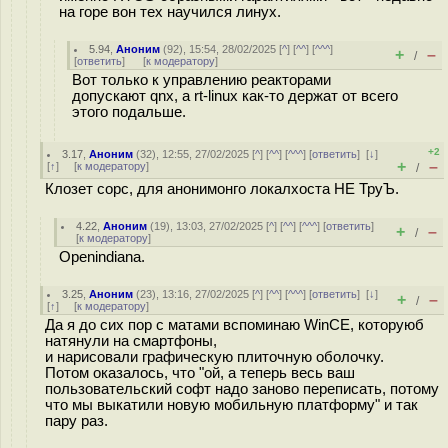
на горе вон тех научился линух.
5.94
,
Аноним
(
92
), 15:54, 28/02/2025 [
^
] [
^^
] [
^^^
]
+
–
/
[
ответить
]
[
к модератору
]
Вот только к управлению реакторами
допускают qnx, а rt-linux как-то держат от всего
этого подальше.
+2
3.17
,
Аноним
(
32
), 12:55, 27/02/2025 [
^
] [
^^
] [
^^^
] [
ответить
]
[
↓
]
+
–
[
↑
] [
к модератору
]
/
Клозет сорс, для анонимонго локалхоста НЕ ТруЪ.
4.22
,
Аноним
(
19
), 13:03, 27/02/2025 [
^
] [
^^
] [
^^^
] [
ответить
]
+
–
/
[
к модератору
]
Openindiana.
3.25
,
Аноним
(
23
), 13:16, 27/02/2025 [
^
] [
^^
] [
^^^
] [
ответить
]
[
↓
]
+
–
/
[
↑
] [
к модератору
]
Да я до сих пор с матами вспоминаю WinCE, которуюб
натянули на смартфоны,
и нарисовали графическую плиточную оболочку.
Потом оказалось, что "ой, а теперь весь ваш
пользовательский софт надо заново переписать, потому
что мы выкатили новую мобильную платформу" и так
пару раз.