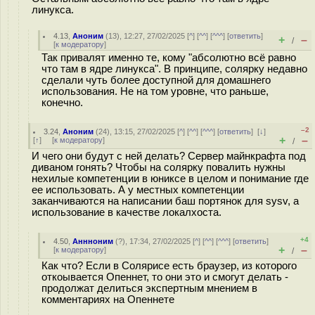
линукса.
4.13
,
Аноним
(
13
), 12:27, 27/02/2025 [
^
] [
^^
] [
^^^
] [
ответить
]
+
–
/
[
к модератору
]
Так привалят именно те, кому "абсолютно всё равно
что там в ядре линукса". В принципе, солярку недавно
сделали чуть более доступной для домашнего
использования. Не на том уровне, что раньше,
конечно.
–2
3.24
,
Аноним
(
24
), 13:15, 27/02/2025 [
^
] [
^^
] [
^^^
] [
ответить
]
[
↓
]
+
–
[
↑
] [
к модератору
]
/
И чего они будут с ней делать? Сервер майнкрафта под
диваном гонять? Чтобы на солярку повалить нужны
нехилые компетенции в юниксе в целом и понимание где
ее использовать. А у местных компетенции
заканчиваются на написании баш портянок для sysv, а
использование в качестве локалхоста.
+4
4.50
,
Аннноним
(
?
), 17:34, 27/02/2025 [
^
] [
^^
] [
^^^
] [
ответить
]
+
–
[
к модератору
]
/
Как что? Если в Солярисе есть браузер, из которого
откоывается Опеннет, то они это и смогут делать -
продолжат делиться экспертным мнением в
комментариях на Опеннете