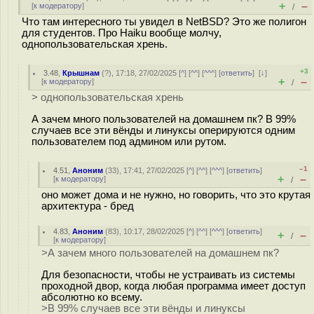
+
–
[
к модератору
]
/
Что там интересного ты увидел в NetBSD? Это же полигон
для студентов. Про Haiku вообще молчу,
однопользовательская хрень.
+3
3.48
,
Крышнам
(
?
), 17:18, 27/02/2025 [
^
] [
^^
] [
^^^
] [
ответить
]
[
↓
]
+
–
[
к модератору
]
/
> однопользовательская хрень
А зачем много пользователей на домашнем пк? В 99%
случаев все эти вёнды и линуксы оперируются одним
пользователем под админом или рутом.
–1
4.51
,
Аноним
(
33
), 17:41, 27/02/2025 [
^
] [
^^
] [
^^^
] [
ответить
]
+
–
[
к модератору
]
/
оно может дома и не нужно, но говорить, что это крутая
архитектура - бред
4.83
,
Аноним
(
83
), 10:17, 28/02/2025 [
^
] [
^^
] [
^^^
] [
ответить
]
+
–
/
[
к модератору
]
>А зачем много пользователей на домашнем пк?
Для безопасности, чтобы не устраивать из системы
проходной двор, когда любая программа имеет доступ
абсолютно ко всему.
>В 99% случаев все эти вёнды и линуксы