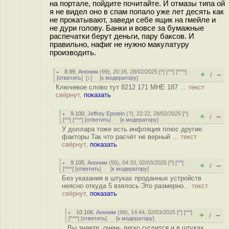
на портале, пойдите почитайте. И отмазы типа ой
я не видел оно в спам попало уже лет десять как
не прокатывают, заведи себе ящик на гмейле и
не дури голову. Банки и вовсе за бумажные
распечатки берут деньги, пару баксов. И
правильно, нафиг не нужно макулатуру
производить.
8.99
,
Аноним
(
99
), 20:16, 28/02/2025 [
^
] [
^^
] [
^^^
]
+
–
/
[
ответить
]
[
↓
] [
к модератору
]
Ключевое слово тут 8212 171 МНЕ 187 ...
текст
свёрнут,
показать
9.100
,
Jeffrey Epstein
(
?
), 22:22, 28/02/2025 [
^
]
+
–
/
[
^^
] [
^^^
] [
ответить
]
[
к модератору
]
У доллара тоже есть инфляция плюс другие
факторы Так что расчёт не верный ...
текст
свёрнут,
показать
9.105
,
Аноним
(
55
), 04:33, 02/03/2025 [
^
] [
^^
]
+
–
/
[
^^^
] [
ответить
]
[
к модератору
]
Без указания в штуках проданных устройств
неясно откуда 5 взялось Это размерно...
текст
свёрнут,
показать
10.106
,
Аноним
(
99
), 14:44, 02/03/2025 [
^
] [
^^
]
+
–
/
[
^^^
] [
ответить
]
[
к модератору
]
Вы знаете, очень легко гуглится и в штуках ...