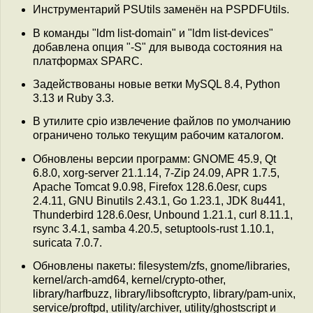
Инструментарий PSUtils заменён на PSPDFUtils.
В команды "ldm list-domain" и "ldm list-devices"
добавлена опция "-S" для вывода состояния на
платформах SPARC.
Задействованы новые ветки MySQL 8.4, Python
3.13 и Ruby 3.3.
В утилите cpio извлечение файлов по умолчанию
ограничено только текущим рабочим каталогом.
Обновлены версии программ: GNOME 45.9, Qt
6.8.0, xorg-server 21.1.14, 7-Zip 24.09, APR 1.7.5,
Apache Tomcat 9.0.98, Firefox 128.6.0esr, cups
2.4.11, GNU Binutils 2.43.1, Go 1.23.1, JDK 8u441,
Thunderbird 128.6.0esr, Unbound 1.21.1, curl 8.11.1,
rsync 3.4.1, samba 4.20.5, setuptools-rust 1.10.1,
suricata 7.0.7.
Обновлены пакеты: filesystem/zfs, gnome/libraries,
kernel/arch-amd64, kernel/crypto-other,
library/harfbuzz, library/libsoftcrypto, library/pam-unix,
service/proftpd, utility/archiver, utility/ghostscript и