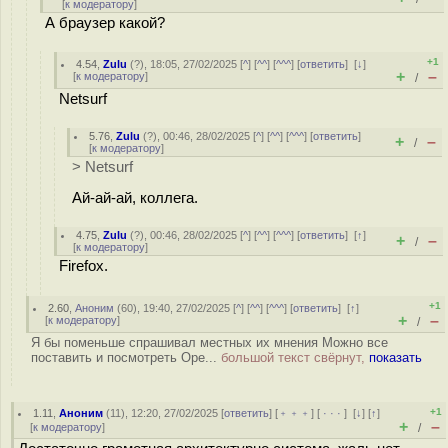
[
к модератору
]
А браузер какой?
+1
4.54
,
Zulu
(
?
), 18:05, 27/02/2025 [
^
] [
^^
] [
^^^
] [
ответить
]
[
↓
]
+
–
[
к модератору
]
/
Netsurf
5.76
,
Zulu
(
?
), 00:46, 28/02/2025 [
^
] [
^^
] [
^^^
] [
ответить
]
+
–
/
[
к модератору
]
> Netsurf
Ай-ай-ай, коллега.
4.75
,
Zulu
(
?
), 00:46, 28/02/2025 [
^
] [
^^
] [
^^^
] [
ответить
]
[
↑
]
+
–
/
[
к модератору
]
Firefox.
+1
2.60
,
Аноним
(
60
), 19:40, 27/02/2025 [
^
] [
^^
] [
^^^
] [
ответить
]
[
↑
]
+
–
[
к модератору
]
/
Я бы поменьше спрашивал местных их мнения Можно все
поставить и посмотреть Ope...
большой текст свёрнут,
показать
+1
1.11
,
Аноним
(
11
), 12:20, 27/02/2025 [
ответить
] [
﹢﹢﹢
] [
· · ·
]
[
↓
] [
↑
]
+
–
[
к модератору
]
/