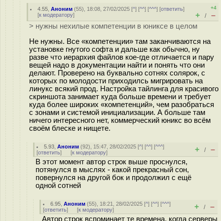
+4
4.55
,
Аноним
(
55
), 18:08, 27/02/2025 [
^
] [
^^
] [
^^^
] [
ответить
]
+
–
[
к модератору
]
/
> нужны нехилые компетенции в юниксе в целом
Не нужны. Все «компетенции» там заканчиваются на
установке гнутого софта и дальше как обычно, ну
разве что иерархия файлов кое-где отличается и пару
вещей надо в документации найти и понять что они
делают. Проверено на буквально сотнях солярок, с
которых по молодости приходилсь мигрировать на
линукс всякий прод. Настройка тайлинга для красивого
скриншота занимает куда больше времени и требует
куда более широких «компетенций», чем разобраться
с зонами и системой инициализации. А больше там
ничего интересного нет, коммерческий юникс во всём
своём блеске и нищете.
5.93
,
Аноним
(
92
), 15:47, 28/02/2025 [
^
] [
^^
] [
^^^
]
+
–
/
[
ответить
]
[
к модератору
]
В этот момент автор строк выше проснулся,
потянулся в мыслях - какой прекрасный сон,
повернулся на другой бок и продолжил с ещё
одной сотней
6.95
,
Аноним
(
55
), 18:21, 28/02/2025 [
^
] [
^^
] [
^^^
]
+
–
/
[
ответить
]
[
к модератору
]
Автор строк вспоминает те времена, когда серверы