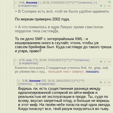
+2
4.66
,
Аноним
(
-
), 20:29, 27/02/2025 [
^
] [
^^
] [
^^^
] [
ответить
]
[
↑
]
+
–
[
к модератору
]
/
> В Солярке есть всё, чтоб ее было удобно админить
По меркам примерно 2002 года.
> А что появилось в ядре Линукс кроме свистелок-
перделок типа системДи,
То ли дело SMF с энтерпрайзным XML - и
кешированием оного в скулайт, чтоли, чтобы уж
совсем брейнфак был. Куда системде до такого треша
и угара, право?
4.70
,
andy
(
??
), 20:49, 27/02/2025 [
^
] [
^^
] [
^^^
] [
ответить
]
+
–
/
[
к модератору
]
Конечно пользуюсь Стандартные утилиты find, rm, grep, sed,
ps убожество с куц...
большой текст свёрнут,
показать
5.96
,
Аноним
(
55
), 18:24, 28/02/2025 [
^
] [
^^
] [
^^^
]
+
–
/
[
ответить
]
[
к модератору
]
Видишь ли, есть существенная разница между
идеализированной соляркой из айти-мифов и
реальностью её эксплуатации в проде. Ты, судя по
всему, вкусил запретный плод, и больше не веришь
в этот миф. На твоём небе погасла ещё одна звезда.
Когда погаснут все, твой разум погрузиться во тьму.