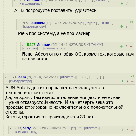
+
–
[
к модератору
]
/
24H2 попробуйте поставить, удивитесь.
+1
4.89
,
Аноним
(
11
), 13:47, 28/02/2025 [
^
] [
^^
] [
^^^
] [
ответить
]
+
–
[
к модератору
]
/
Речь про систему, а не про майнер.
5.107
,
Аноним
(
99
), 14:44, 02/03/2025 [
^
] [
^^
] [
^^^
]
+
–
/
[
ответить
]
[
к модератору
]
Ясно. Абсолютно любая ОС, кроме тех, которые нам
не нравятся.
+1
1.71
,
Anm
(
?
), 21:29, 27/02/2025 [
ответить
] [
﹢﹢﹢
] [
· · ·
]
[
↑
]
+
–
[
к модератору
]
/
SUN Solaris до сих пор пашет на узлах учёта в
технологических сетях.
Да, на sparc. Там вычислительные мощности не нужны.
Нужна отказоустойчивость. И за четверть века это
продемонстрированно исключительно с положительной
стороны.
Кстати, гарантия от производителя 30 лет.
2.73
,
andy
(
??
), 23:05, 27/02/2025 [
^
] [
^^
] [
^^^
] [
ответить
]
+
–
/
[
к модератору
]