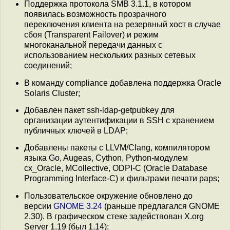
Поддержка протокола SMB 3.1.1, в котором
появилась возможность прозрачного
переключения клиента на резервный хост в случае
сбоя (Transparent Failover) и режим
многоканальной передачи данных с
использованием нескольких разных сетевых
соединений;
В команду compliance добавлена поддержка Oracle
Solaris Cluster;
Добавлен пакет ssh-ldap-getpubkey для
организации аутентификации в SSH с хранением
публичных ключей в LDAP;
Добавлены пакеты с LLVM/Clang, компилятором
языка Go, Augeas, Cython, Python-модулем
cx_Oracle, MCollective, ODPI-C (Oracle Database
Programming Interface-C) и фильтрами печати paps;
Пользовательское окружение обновлено до
версии
GNOME 3.24
(раньше предлагался GNOME
2.30). В графическом стеке задействован X.org
Server 1.19 (был 1.14);