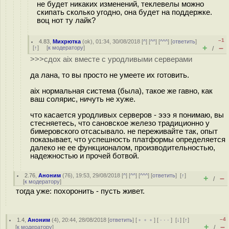
не будет никаких изменений, теклевелы можно
скипать сколько угодно, она будет на поддержке.
воц нот ту лайк?
–1
4.83
,
Михрютка
(
ok
), 01:34, 30/08/2018 [
^
] [
^^
] [
^^^
] [
ответить
]
+
–
[
↑
] [
к модератору
]
/
>>>сдох aix вместе с уродливыми серверами
да лана, то вы просто не умеете их готовить.
aix нормальная система (была), такое же гавно, как
ваш солярис, ничуть не хуже.
что касается уродливых серверов - эээ я понимаю, вы
стесняетесь, что сановское железо традиционно у
бимеровского отсасывало. не переживайте так, опыт
показывает, что успешность платформы определяется
далеко не ее функционалом, производительностью,
надежностью и прочей ботвой.
2.76
,
Аноним
(
76
), 19:53, 29/08/2018 [
^
] [
^^
] [
^^^
] [
ответить
]
[
↑
]
+
–
/
[
к модератору
]
тогда уже: похоронить - пусть живет.
–4
1.4
,
Аноним
(
4
), 20:44, 28/08/2018 [
ответить
] [
﹢﹢﹢
] [
· · ·
]
[
↓
] [
↑
]
+
–
[
к модератору
]
/