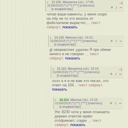
13.105
,
Михрютка
(
ok
), 17:09,
–1
31/08/2018 [
^
] [
^^
] [
^^^
] [
ответить
]
+
–
/
[
к модератору
]
читая ваши каменты, у меня скоро
на лбу не то что мозоль от
фейспалмов вырастет,...
текст
свёрнут,
показать
14.109
,
Минона
(
ok
), 18:23,
+
–
31/08/2018 [
^
] [
^^
] [
^^^
] [
ответить
]
/
[
к модератору
]
gt оверквотинг удален Я про ибеме
ничего и не говорил ...
текст
свёрнут,
показать
15.110
,
Михрютка
(
ok
), 19:19,
–1
31/08/2018 [
^
] [
^^
] [
^^^
] [
ответить
]
+
–
/
[
к модератору
]
ээээ а я и не вам это писал, это
ответ на 104...
текст свёрнут,
показать
16.114
,
Минона
(
ok
), 14:16,
+
–
01/09/2018 [
^
] [
^^
] [
^^^
] [
ответить
]
/
[
к модератору
]
Упс 8230 чота у меня планшета
дерево ответов криво
отображает, сорри ...
текст
свёрнут,
показать