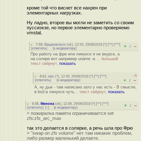
кроме той что виснет все нахрен при
элементарных нагрузках.
Ну ладно, второе вы могли не заметить со своим
пуссиэкзе, но первое элементарно проверяемо
vmstat.
7.59
,
Ващенаглухо
(
ok
), 12:43, 29/08/2018 [
^
] [
^^
] [
^^^
]
+
–
/
[
ответить
]
[
к модератору
]
Про работу на фре или линуксе я не вкурсе, а
на соляре вот например uname -a ...
большой
текст свёрнут,
показать
–1
8.61
,
нах
(
?
), 12:45, 29/08/2018 [
^
] [
^^
] [
^^^
]
+
–
[
ответить
]
[
к модератору
]
/
А, ну дык - там написано зато у нас есть - В смысле,
в bsd в линуксе чуть...
текст свёрнут,
показать
6.55
,
Минона
(
ok
), 12:08, 29/08/2018 [
^
] [
^^
] [
^^^
]
+
–
/
[
ответить
]
[
↑
] [
к модератору
]
> пожиралка памяти ограничивается set
zfs:zfs_arc_max
так это делается в солярке, а речь шла про Фрю
> "swap on zfs volume" нет там никаких проблем,
либо размер маленький делаете.