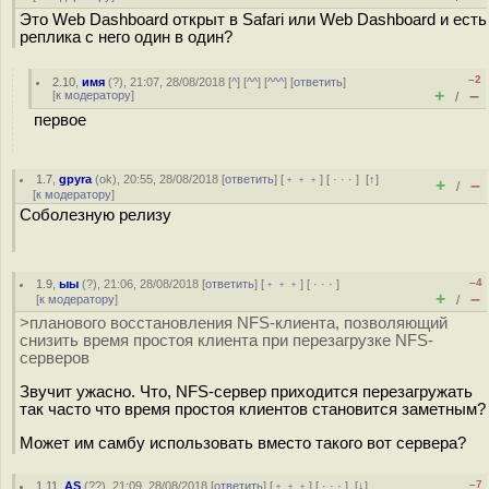
Это Web Dashboard открыт в Safari или Web Dashboard и есть
реплика с него один в один?
–2
2.10
,
имя
(
?
), 21:07, 28/08/2018 [
^
] [
^^
] [
^^^
] [
ответить
]
+
–
[
к модератору
]
/
первое
1.7
,
gpyra
(
ok
), 20:55, 28/08/2018 [
ответить
] [
﹢﹢﹢
] [
· · ·
]
[
↑
]
+
–
/
[
к модератору
]
Соболезную релизу
–4
1.9
,
ыы
(
?
), 21:06, 28/08/2018 [
ответить
] [
﹢﹢﹢
] [
· · ·
]
+
–
[
к модератору
]
/
>планового восстановления NFS-клиента, позволяющий
снизить время простоя клиента при перезагрузке NFS-
серверов
Звучит ужасно. Что, NFS-сервер приходится перезагружать
так часто что время простоя клиентов становится заметным?
Может им самбу использовать вместо такого вот сервера?
–7
1.11
,
AS
(
??
), 21:09, 28/08/2018 [
ответить
] [
﹢﹢﹢
] [
· · ·
]
[
↓
]