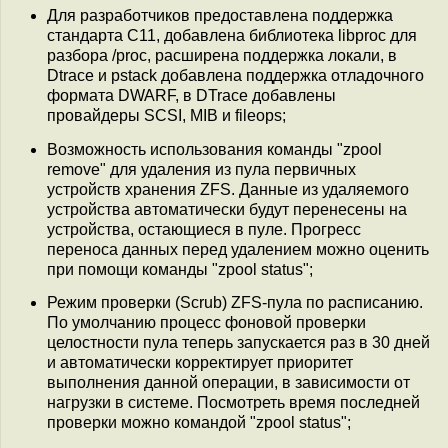
Для разработчиков предоставлена поддержка
стандарта C11, добавлена библиотека libproc для
разбора /proc, расширена поддержка локали, в
Dtrace и pstack добавлена поддержка отладочного
формата DWARF, в DTrace добавлены
провайдеры SCSI, MIB и fileops;
Возможность использования команды "zpool
remove" для удаления из пула первичных
устройств хранения ZFS. Данные из удаляемого
устройства автоматически будут перенесены на
устройства, остающиеся в пуле. Прогресс
переноса данных перед удалением можно оценить
при помощи команды "zpool status";
Режим проверки (Scrub) ZFS-пула по расписанию.
По умолчанию процесс фоновой проверки
целостности пула теперь запускается раз в 30 дней
и автоматически корректирует приоритет
выполнения данной операции, в зависимости от
нагрузки в системе. Посмотреть время последней
проверки можно командой "zpool status";