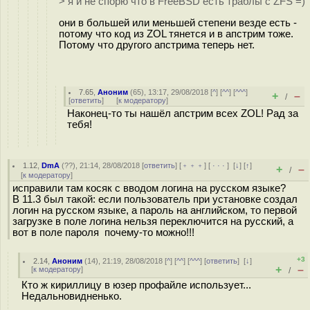
> я и не спорю что в FreeBSD есть траблы с ZFS =)
они в большей или меньшей степени везде есть -
потому что код из ZOL тянется и в апстрим тоже.
Потому что другого апстрима теперь нет.
7.65
,
Аноним
(
65
), 13:17, 29/08/2018 [
^
] [
^^
] [
^^^
]
+
–
/
[
ответить
]
[
к модератору
]
Наконец-то ты нашёл апстрим всех ZOL! Рад за
тебя!
1.12
,
DmA
(
??
), 21:14, 28/08/2018 [
ответить
] [
﹢﹢﹢
] [
· · ·
]
[
↓
] [
↑
]
+
–
/
[
к модератору
]
исправили там косяк с вводом логина на русском языке?
В 11.3 был такой: если пользователь при установке создал
логин на русском языке, а пароль на английском, то первой
загрузке в поле логина нельзя переключится на русский, а
вот в поле пароля почему-то можно!!!
+3
2.14
,
Аноним
(
14
), 21:19, 28/08/2018 [
^
] [
^^
] [
^^^
] [
ответить
]
[
↓
]
+
–
[
к модератору
]
/
Кто ж кириллицу в юзер профайле использует...
Недальновидненько.