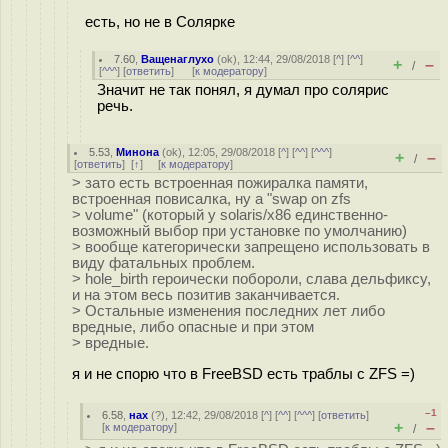
есть, но не в Солярке
7.60
,
Ващенаглухо
(
ok
), 12:44, 29/08/2018 [
^
] [
^^
]
+
–
/
[
^^^
] [
ответить
]
[
к модератору
]
Значит не так понял, я думал про солярис
речь.
5.53
,
Минона
(
ok
), 12:05, 29/08/2018 [
^
] [
^^
] [
^^^
]
+
–
/
[
ответить
]
[
↑
] [
к модератору
]
> зато есть встроенная пожиралка памяти,
встроенная повисалка, ну а "swap on zfs
> volume" (который у solaris/x86 единственно-
возможный выбор при установке по умолчанию)
> вообще категорически запрещено использовать в
виду фатальных проблем.
> hole_birth героически побороли, слава дельфиксу,
и на этом весь позитив заканчивается.
> Остальные изменения последних лет либо
вредные, либо опасные и при этом
> вредные.
я и не спорю что в FreeBSD есть траблы с ZFS =)
–1
6.58
,
нах
(
?
), 12:42, 29/08/2018 [
^
] [
^^
] [
^^^
] [
ответить
]
+
–
[
к модератору
]
/