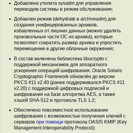
Добавлена утилита sysadm для управления
переводом системы в режим обслуживания;
Добавлен режим (dehydrate в archiveadm) для
создания унифицированных архивов,
избавленных от лишних данных (можно удалять
произвольные части ОС из архива), которые
позволяют сократить размер архива и упростить
перемещение в другие облачные окружения;
В состав включена библиотека libucrypto с
поддержкой механизмов для аппаратного
ускорения операций шифрования. Oracle Solaris
Cryptographic Framework обновлён до версии
PKCS #11 v2.40 (ранее поддерживался PKCS #11
v2.20) с поддержкой цифровых подписей и
шифрования на базе алгоритма AES, а также
хэшей SHA-512 и протокола TLS 1.2;
Обеспечено повсеместное использование
шифрования с возможностью получения ключей с
серверов
при помощи
протокола OASIS KMIP (Key
Management Interoperability Protocol);