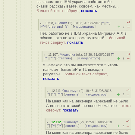
вы часом не в IBM украина работаете бо
сказки рассказываете, совсем, как местны...
большой текст свёрнут,
показать
–1
10.98
,
Онаним
(
?
), 10:03, 31/08/2018 [
^
] [
^^
]
+
–
[
^^^
] [
ответить
]
[
↓
] [
к модератору
]
/
Нет, работаю не в IBM Украина Миграция AIX в
облако - это не как промежуточный...
большой
текст свёрнут,
показать
–1
11.107
,
Михрютка
(
ok
), 17:39, 31/08/2018 [
^
]
+
–
[
^^
] [
^^^
] [
ответить
]
[
к модератору
]
/
я намекаю это вы намекаете это я чтоль
написал Новые SP и TL выходят
регулярн...
большой текст свёрнут,
показать
–1
12.111
,
Онанимус
(
?
), 19:46, 31/08/2018
+
–
[
^
] [
^^
] [
^^^
] [
ответить
]
[
к модератору
]
/
На меня как на инженера нареканий не было
А вот вы кто такой -не ясно Но мастер...
текст
свёрнут,
показать
–1
12.112
,
Онанимус
(
?
), 19:58, 31/08/2018
+
–
[
^
] [
^^
] [
^^^
] [
ответить
]
[
к модератору
]
/
На меня как на инженера нареканий не было