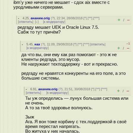
ibm'у уже ничего не мешает - сдох aix вместе с
уродливыми серверами.
4.25
,
ананим.orig
(
?
), 22:34, 28/08/2018 [
^
] [
^^
] [
^^^
]
+
–
/
[
ответить
]
[
↓
] [
к модератору
]
редгаду мешает UEK и Oracle Linux 7.5.
Сабж то тут причём?
–1
5.45
,
нах
(
?
), 11:09, 29/08/2018 [
^
] [
^^
] [
^^^
] [
ответить
]
+
–
[
к модератору
]
/
да что вы, они ему как раз помогают - это ж не
клиенты редгада, это мусор.
Не нагружают техподдержку - вот и прекрасно.
редгаду не нравятся конкуренты на его поле, а это
большие системы.
6.91
,
ананим.orig
(
?
), 21:51, 30/08/2018 [
^
] [
^^
] [
^^^
]
+
–
/
[
ответить
]
[
к модератору
]
Ты уж определись — лунух большая система или
не очень.
А то за твоё здоровье волнуюсь.
Зыж
Ага. Я вон тоже корбину с тех.поддержкой в своё
время перестал напрягать.
Во житуха у них началась.