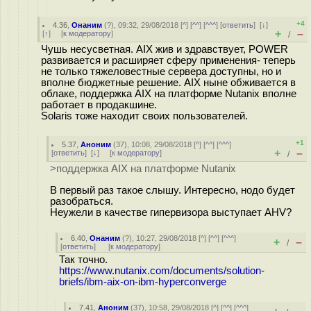
+4
4.36
,
Онаним
(
?
), 09:32, 29/08/2018 [
^
] [
^^
] [
^^^
] [
ответить
]
[
↓
]
+
–
[
↑
] [
к модератору
]
/
Чушь несусветная. AIX жив и здравствует, POWER
развивается и расширяет сферу применения- теперь
не только тяжеловестные сервера доступны, но и
вполне бюджетные решение. AIX ныне обживается в
облаке, поддержка AIX на платформе Nutanix вполне
работает в продакшине.
Solaris тоже находит своих пользователей.
+1
5.37
,
Аноним
(
37
), 10:08, 29/08/2018 [
^
] [
^^
] [
^^^
]
+
–
[
ответить
]
[
↓
] [
к модератору
]
/
>поддержка AIX на платформе Nutanix
В первый раз такое слышу. Интересно, нодо будет
разобраться.
Неужели в качестве гипервизора выступает AHV?
6.40
,
Онаним
(
?
), 10:27, 29/08/2018 [
^
] [
^^
] [
^^^
]
+
–
/
[
ответить
]
[
к модератору
]
Так точно.
https://www.nutanix.com/documents/solution-
briefs/ibm-aix-on-ibm-hyperconverge
7.41
,
Аноним
(
37
), 10:58, 29/08/2018 [
^
] [
^^
] [
^^^
]