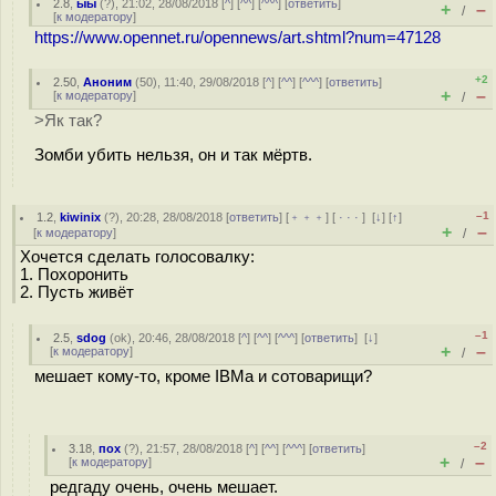
2.8
,
ыы
(
?
), 21:02, 28/08/2018 [
^
] [
^^
] [
^^^
] [
ответить
]
+
–
/
[
к модератору
]
https://www.opennet.ru/opennews/art.shtml?num=47128
+2
2.50
,
Аноним
(
50
), 11:40, 29/08/2018 [
^
] [
^^
] [
^^^
] [
ответить
]
+
–
[
к модератору
]
/
>Як так?
Зомби убить нельзя, он и так мёртв.
–1
1.2
,
kiwinix
(
?
), 20:28, 28/08/2018 [
ответить
] [
﹢﹢﹢
] [
· · ·
]
[
↓
] [
↑
]
+
–
[
к модератору
]
/
Хочется сделать голосовалку:
1. Похоронить
2. Пусть живёт
–1
2.5
,
sdog
(
ok
), 20:46, 28/08/2018 [
^
] [
^^
] [
^^^
] [
ответить
]
[
↓
]
+
–
[
к модератору
]
/
мешает кому-то, кроме IBMа и сотоварищи?
–2
3.18
,
пох
(
?
), 21:57, 28/08/2018 [
^
] [
^^
] [
^^^
] [
ответить
]
+
–
[
к модератору
]
/
редгаду очень, очень мешает.