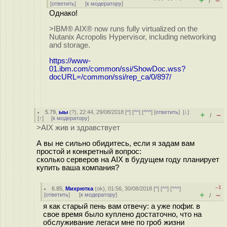
+
–
/
[
ответить
]
[
к модератору
]
Однако!
>IBM® AIX® now runs fully virtualized on the
Nutanix Acropolis Hypervisor, including networking
and storage.
https://www-
01.ibm.com/common/ssi/ShowDoc.wss?
docURL=/common/ssi/rep_ca/0/897/
5.79
,
ыы
(
?
), 22:44, 29/08/2018 [
^
] [
^^
] [
^^^
] [
ответить
]
[
↓
]
+
–
/
[
↑
] [
к модератору
]
>AIX жив и здравствует
А вы не сильно обидитесь, если я задам вам
простой и конкретный вопрос:
сколько серверов на AIX в будущем году планирует
купить ваша компания?
–1
6.85
,
Михрютка
(
ok
), 01:56, 30/08/2018 [
^
] [
^^
] [
^^^
]
+
–
[
ответить
]
[
к модератору
]
/
я как старый пень вам отвечу: а уже пофиг. в
свое время было куплено достаточно, что на
обслуживание легаси мне по гроб жизни