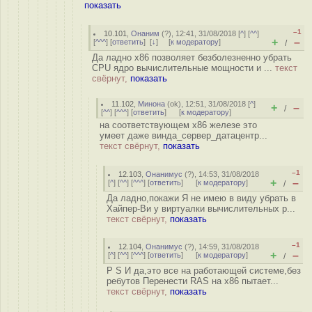
показать
–1
10.101
,
Онаним
(
?
), 12:41, 31/08/2018 [
^
] [
^^
]
+
–
[
^^^
] [
ответить
]
[
↓
] [
к модератору
]
/
Да ладно x86 позволяет безболезненно убрать
CPU ядро вычислительные мощности и ...
текст
свёрнут,
показать
11.102
,
Минона
(
ok
), 12:51, 31/08/2018 [
^
]
+
–
/
[
^^
] [
^^^
] [
ответить
]
[
к модератору
]
на соответствующем х86 железе это
умеет даже винда_сервер_датацентр...
текст свёрнут,
показать
–1
12.103
,
Онанимус
(
?
), 14:53, 31/08/2018
+
–
[
^
] [
^^
] [
^^^
] [
ответить
]
[
к модератору
]
/
Да ладно,покажи Я не имею в виду убрать в
Хайпер-Ви у виртуалки вычислительных р...
текст свёрнут,
показать
–1
12.104
,
Онанимус
(
?
), 14:59, 31/08/2018
+
–
[
^
] [
^^
] [
^^^
] [
ответить
]
[
к модератору
]
/
P S И да,это все на работающей системе,без
ребутов Перенести RAS на х86 пытает...
текст свёрнут,
показать