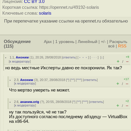
Лицензия:
CC BY 3.0
Короткая ссылка: https://opennet.ru/49192-solaris
Ключевые слова:
solaris
При перепечатке указание ссылки на opennet.ru обязательно
Обсуждение
Ajax
|
1 уровень
|
Линейный
|
+/-
|
Раскрыть
(115)
всё
|
RSS
+9
1.1
,
Аноним
(
1
), 20:26, 28/08/2018 [
ответить
] [
﹢﹢﹢
] [
· · ·
]
[
↓
]
+
–
[
к модератору
]
/
но ведь местные Иксперты давно ее похоронили. Як так?
+17
2.3
,
Аноним
(
3
), 20:37, 28/08/2018 [
^
] [
^^
] [
^^^
] [
ответить
]
+
–
[
к модератору
]
/
Что мертво умереть не может.
+2
2.6
,
ананим.orig
(
?
), 20:55, 28/08/2018 [
^
] [
^^
] [
^^^
] [
ответить
]
+
–
[
к модератору
]
/
ну так пользуйся, чё не так?
Из доступного согласно последнему абздецу — VirtualBox
на x86-64.