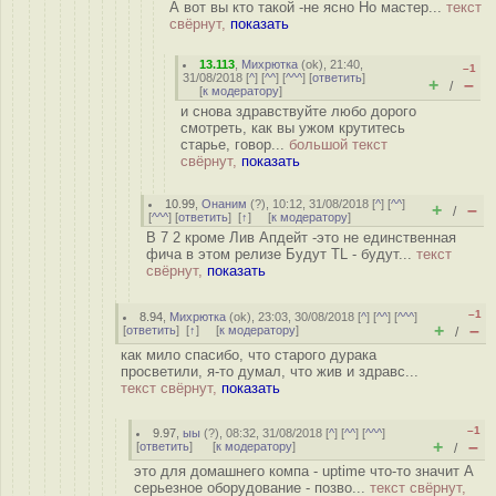
А вот вы кто такой -не ясно Но мастер...
текст
свёрнут,
показать
13.113
,
Михрютка
(
ok
), 21:40,
–1
31/08/2018 [
^
] [
^^
] [
^^^
] [
ответить
]
+
–
/
[
к модератору
]
и снова здравствуйте любо дорого
смотреть, как вы ужом крутитесь
старье, говор...
большой текст
свёрнут,
показать
10.99
,
Онаним
(
?
), 10:12, 31/08/2018 [
^
] [
^^
]
+
–
/
[
^^^
] [
ответить
]
[
↑
] [
к модератору
]
В 7 2 кроме Лив Апдейт -это не единственная
фича в этом релизе Будут TL - будут...
текст
свёрнут,
показать
–1
8.94
,
Михрютка
(
ok
), 23:03, 30/08/2018 [
^
] [
^^
] [
^^^
]
+
–
[
ответить
]
[
↑
] [
к модератору
]
/
как мило спасибо, что старого дурака
просветили, я-то думал, что жив и здравс...
текст свёрнут,
показать
–1
9.97
,
ыы
(
?
), 08:32, 31/08/2018 [
^
] [
^^
] [
^^^
]
+
–
[
ответить
]
[
к модератору
]
/
это для домашнего компа - uptime что-то значит А
серьезное оборудование - позво...
текст свёрнут,