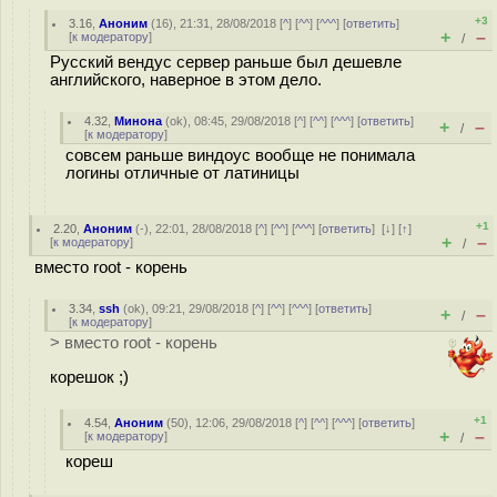
+3
3.16
,
Аноним
(
16
), 21:31, 28/08/2018 [
^
] [
^^
] [
^^^
] [
ответить
]
+
–
[
к модератору
]
/
Русский вендус сервер раньше был дешевле
английского, наверное в этом дело.
4.32
,
Минона
(
ok
), 08:45, 29/08/2018 [
^
] [
^^
] [
^^^
] [
ответить
]
+
–
/
[
к модератору
]
совсем раньше виндоус вообще не понимала
логины отличные от латиницы
+1
2.20
,
Аноним
(
-
), 22:01, 28/08/2018 [
^
] [
^^
] [
^^^
] [
ответить
]
[
↓
] [
↑
]
+
–
[
к модератору
]
/
вместо root - корень
3.34
,
ssh
(
ok
), 09:21, 29/08/2018 [
^
] [
^^
] [
^^^
] [
ответить
]
+
–
/
[
к модератору
]
> вместо root - корень
корешок ;)
+1
4.54
,
Аноним
(
50
), 12:06, 29/08/2018 [
^
] [
^^
] [
^^^
] [
ответить
]
+
–
[
к модератору
]
/
кореш