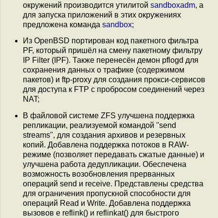
окружений производится утилитой
sandboxadm
, а
для запуска приложений в этих окружениях
предложена команда
sandbox
;
Из OpenBSD портирован код пакетного фильтра
PF, который пришёл на смену пакетному фильтру
IP Filter (IPF). Также перенесён демон pflogd для
сохранения данных о трафике (содержимом
пакетов) и ftp-proxy для создания прокси-сервисов
для доступа к FTP c пробросом соединений через
NAT;
В файловой системе ZFS улучшена поддержка
репликации, реализуемой командой "send
streams", для создания архивов и резервных
копий. Добавлена поддержка потоков в RAW-
режиме (позволяет передавать сжатые данные) и
улучшена работа дедупликации. Обеспечена
возможность возобновления прерванных
операций send и receive. Представлены средства
для ограничения пропускной способности для
операций Read и Write. Добавлена поддержка
вызовов e reflink() и reflinkat() для быстрого