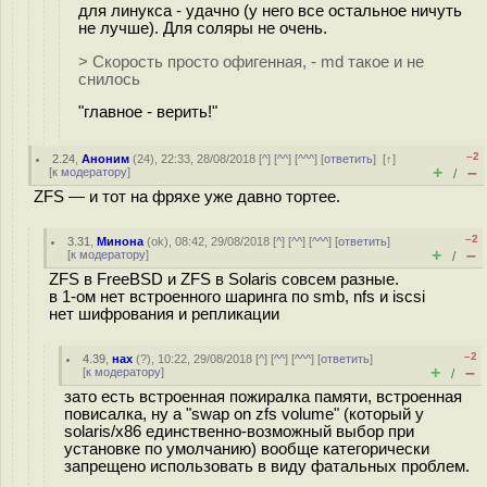
для линукса - удачно (у него все остальное ничуть
не лучше). Для соляры не очень.
> Скорость просто офигенная, - md такое и не
снилось
"главное - верить!"
–2
2.24
,
Аноним
(
24
), 22:33, 28/08/2018 [
^
] [
^^
] [
^^^
] [
ответить
]
[
↑
]
+
–
[
к модератору
]
/
ZFS — и тот на фряхе уже давно тортее.
–2
3.31
,
Минона
(
ok
), 08:42, 29/08/2018 [
^
] [
^^
] [
^^^
] [
ответить
]
+
–
[
к модератору
]
/
ZFS в FreeBSD и ZFS в Solaris совсем разные.
в 1-ом нет встроенного шаринга по smb, nfs и iscsi
нет шифрования и репликации
–2
4.39
,
нах
(
?
), 10:22, 29/08/2018 [
^
] [
^^
] [
^^^
] [
ответить
]
+
–
[
к модератору
]
/
зато есть встроенная пожиралка памяти, встроенная
повисалка, ну а "swap on zfs volume" (который у
solaris/x86 единственно-возможный выбор при
установке по умолчанию) вообще категорически
запрещено использовать в виду фатальных проблем.