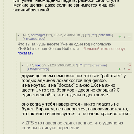
lvm умеет неожиданно падать, разнося свой стул в
мелкие щепки, даже если не занимается лишней
эквилибристикой.
4.67
,
barmaglot
(
??
), 15:52, 29/08/2018 [
^
] [
^^
] [
^^^
] [
ответить
]
+
–
/
[
к модератору
]
Что вы за чушь несёте Уже не один год использую
ZFSOnLinux под Gentoo Всё отли...
большой текст свёрнут,
показать
–1
5.77
,
пох
(
?
), 21:28, 29/08/2018 [
^
] [
^^
] [
^^^
] [
ответить
]
+
–
[
к модератору
]
/
дружище, всем немножко пох что там "работает" у
гордых админов локалхостов под gentoo.
и на ноутах, и на "боксах" с ажно 1.6t на ажно
шести... что это, бэримор - древние флэшки? С
единственной fs, что отдельно доставляет.
оно когда у тебя навернется - никто плакать не
будет. Впрочем, не навернется, наворачивается то,
что активно используется, а не очень-красиво-стоит.
> ZFS это наверное единственное, что удачно из
соляры в линукс перенесли.