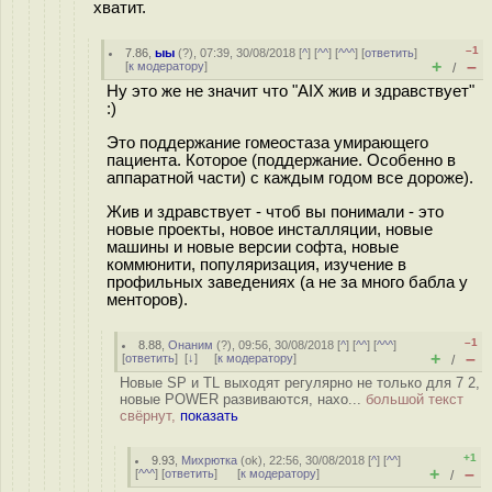
хватит.
–1
7.86
,
ыы
(
?
), 07:39, 30/08/2018 [
^
] [
^^
] [
^^^
] [
ответить
]
+
–
[
к модератору
]
/
Ну это же не значит что "AIX жив и здравствует"
:)
Это поддержание гомеостаза умирающего
пациента. Которое (поддержание. Особенно в
аппаратной части) с каждым годом все дороже).
Жив и здравствует - чтоб вы понимали - это
новые проекты, новое инсталляции, новые
машины и новые версии софта, новые
коммюнити, популяризация, изучение в
профильных заведениях (а не за много бабла у
менторов).
–1
8.88
,
Онаним
(
?
), 09:56, 30/08/2018 [
^
] [
^^
] [
^^^
]
+
–
[
ответить
]
[
↓
] [
к модератору
]
/
Новые SP и TL выходят регулярно не только для 7 2,
новые POWER развиваются, нахо...
большой текст
свёрнут,
показать
+1
9.93
,
Михрютка
(
ok
), 22:56, 30/08/2018 [
^
] [
^^
]
+
–
[
^^^
] [
ответить
]
[
к модератору
]
/