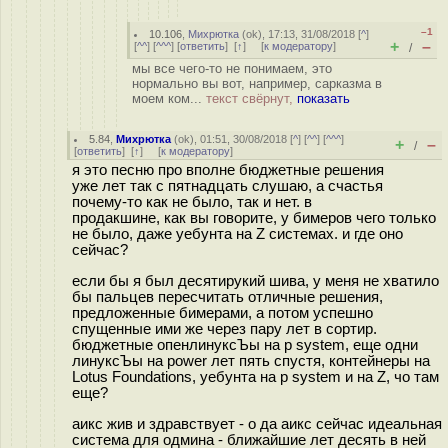
–1
10.106
,
Михрютка
(
ok
), 17:13, 31/08/2018 [
^
]
+
–
[
^^
] [
^^^
] [
ответить
]
[
↑
] [
к модератору
]
/
мы все чего-то не понимаем, это
нормально вы вот, например, сарказма в
моем ком...
текст свёрнут,
показать
5.84
,
Михрютка
(
ok
), 01:51, 30/08/2018 [
^
] [
^^
] [
^^^
]
+
–
/
[
ответить
]
[
↑
] [
к модератору
]
я это песню про вполне бюджетные решения
уже лет так с пятнадцать слушаю, а счастья
почему-то как не было, так и нет. в
продакшине, как вы говорите, у бимеров чего только
не было, даже уебунта на Z системах. и где оно
сейчас?
если бы я был десятирукий шива, у меня не хватило
бы пальцев пересчитать отличные решения,
предложенные бимерами, а потом успешно
спущенные ими же через пару лет в сортир.
бюджетные опенлинуксЪы на p system, еще одни
линуксЪы на power лет пять спустя, контейнеры на
Lotus Foundations, уебунта на p system и на Z, чо там
еще?
аикс жив и здравствует - о да аикс сейчас идеальная
система для одмина - ближайшие лет десять в ней