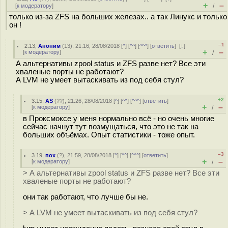
+
–
[
к модератору
]
/
только из-за ZFS на больших железах.. а так Линукс и только
он !
–1
2.13
,
Аноним
(
13
), 21:16, 28/08/2018 [
^
] [
^^
] [
^^^
] [
ответить
]
[
↓
]
+
–
[
к модератору
]
/
А альтернативы zpool status и ZFS разве нет? Все эти
хваленые порты не работают?
А LVM не умеет вытаскивать из под себя стул?
+2
3.15
,
AS
(
??
), 21:26, 28/08/2018 [
^
] [
^^
] [
^^^
] [
ответить
]
+
–
[
к модератору
]
/
в Проксмоксе у меня нормально всё - но очень многие
сейчас начнут тут возмущаться, что это не так на
больших объёмах. Опыт статистики - тоже опыт.
–3
3.19
,
пох
(
?
), 21:59, 28/08/2018 [
^
] [
^^
] [
^^^
] [
ответить
]
+
–
[
к модератору
]
/
> А альтернативы zpool status и ZFS разве нет? Все эти
хваленые порты не работают?
они так работают, что лучше бы не.
> А LVM не умеет вытаскивать из под себя стул?