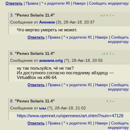
Ответить
|
Правка
|
^ к родителю #0
|
Наверх
|
Cообщить модератору
3.
"Релиз Solaris 11.4"
+
–
/
+17
Сообщение от
Аноним
(3), 28-Авг-18, 20:37
Что мертво умереть не может.
Ответить
|
Правка
|
^ к родителю #1
|
Наверх
|
Cообщить
модератору
6.
"Релиз Solaris 11.4"
+
–
/
+2
Сообщение от
ананим.orig
(?), 28-Авг-18, 20:55
ну так пользуйся, чё не так?
Из доступного согласно последнему абздецу —
VirtualBox на x86-64.
Ответить
|
Правка
|
^ к родителю #1
|
Наверх
|
Cообщить
модератору
8.
"Релиз Solaris 11.4"
+
–
/
Сообщение от
ыы
(?), 28-Авг-18, 21:02
https://www.opennet.ru/opennews/art.shtml?num=47128
Ответить
|
Правка
|
^ к родителю #1
|
Наверх
|
Cообщить
модератору