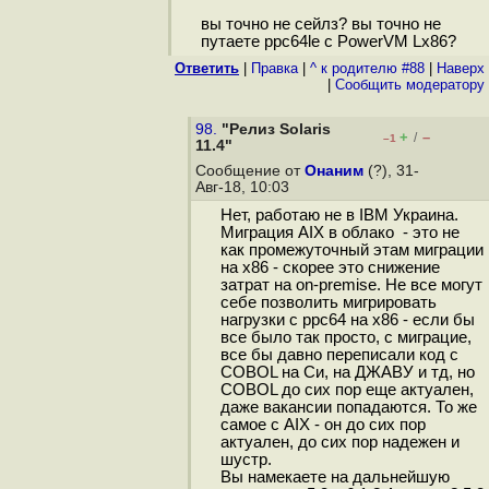
вы точно не сейлз? вы точно не
путаете ppc64le с PowerVM Lx86?
Ответить
|
Правка
|
^ к родителю #88
|
Наверх
|
Cообщить модератору
98.
"Релиз Solaris
+
–
/
–1
11.4"
Сообщение от
Онаним
(?), 31-
Авг-18, 10:03
Нет, работаю не в IBM Украина.
Миграция AIX в облако - это не
как промежуточный этам миграции
на х86 - скорее это снижение
затрат на on-premise. Не все могут
себе позволить мигрировать
нагрузки с ppc64 на x86 - если бы
все было так просто, с миграцие,
все бы давно переписали код с
COBOL на Си, на ДЖАВУ и тд, но
COBOL до сих пор еще актуален,
даже вакансии попадаются. То же
самое с AIX - он до сих пор
актуален, до сих пор надежен и
шустр.
Вы намекаете на дальнейшую