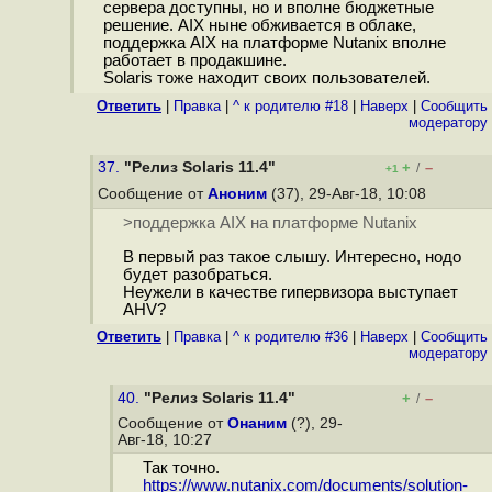
сервера доступны, но и вполне бюджетные
решение. AIX ныне обживается в облаке,
поддержка AIX на платформе Nutanix вполне
работает в продакшине.
Solaris тоже находит своих пользователей.
Ответить
|
Правка
|
^ к родителю #18
|
Наверх
|
Cообщить
модератору
37.
"Релиз Solaris 11.4"
+
–
/
+1
Сообщение от
Аноним
(37), 29-Авг-18, 10:08
>поддержка AIX на платформе Nutanix
В первый раз такое слышу. Интересно, нодо
будет разобраться.
Неужели в качестве гипервизора выступает
AHV?
Ответить
|
Правка
|
^ к родителю #36
|
Наверх
|
Cообщить
модератору
40.
"Релиз Solaris 11.4"
+
–
/
Сообщение от
Онаним
(?), 29-
Авг-18, 10:27
Так точно.
https://www.nutanix.com/documents/solution-