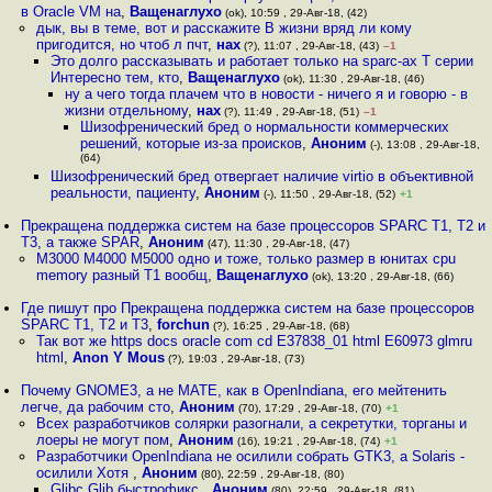
в Oracle VM на
,
Ващенаглухо
(ok), 10:59 , 29-Авг-18, (42)
дык, вы в теме, вот и расскажите В жизни вряд ли кому
пригодится, но чтоб л пчт
,
нах
(?), 11:07 , 29-Авг-18, (43)
–1
Это долго рассказывать и работает только на sparc-ах T серии
Интересно тем, кто
,
Ващенаглухо
(ok), 11:30 , 29-Авг-18, (46)
ну а чего тогда плачем что в новости - ничего я и говорю - в
жизни отдельному
,
нах
(?), 11:49 , 29-Авг-18, (51)
–1
Шизофренический бред о нормальности коммерческих
решений, которые из-за происков
,
Аноним
(-), 13:08 , 29-Авг-18,
(64)
Шизофренический бред отвергает наличие virtio в объективной
реальности, пациенту
,
Аноним
(-), 11:50 , 29-Авг-18, (52)
+1
Прекращена поддержка систем на базе процессоров SPARC T1, T2 и
T3, а также SPAR
,
Аноним
(47), 11:30 , 29-Авг-18, (47)
M3000 M4000 M5000 одно и тоже, только размер в юнитах cpu
memory разный T1 вообщ
,
Ващенаглухо
(ok), 13:20 , 29-Авг-18, (66)
Где пишут про Прекращена поддержка систем на базе процессоров
SPARC T1, T2 и T3
,
forchun
(?), 16:25 , 29-Авг-18, (68)
Так вот же https docs oracle com cd E37838_01 html E60973 glmru
html
,
Anon Y Mous
(?), 19:03 , 29-Авг-18, (73)
Почему GNOME3, а не MATE, как в OpenIndiana, его мейтенить
легче, да рабочим сто
,
Аноним
(70), 17:29 , 29-Авг-18, (70)
+1
Всех разработчиков солярки разогнали, а секретутки, торганы и
лоеры не могут пом
,
Аноним
(16), 19:21 , 29-Авг-18, (74)
+1
Разработчики OpenIndiana не осилили собрать GTK3, а Solaris -
осилили Хотя
,
Аноним
(80), 22:59 , 29-Авг-18, (80)
Glibc Glib быстрофикс
,
Аноним
(80), 22:59 , 29-Авг-18, (81)