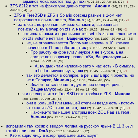
админов локалхостов под g
,
пох
(?), 21:28 , 29-Авг-18, (77)
–1
ZFS 8212 и тот на фряхе уже давно тортее
,
Аноним
(24), 22:33 , 28-
Авг-18, (24)
–2
ZFS в FreeBSD и ZFS в Solaris совсем разные в 1-ом нет
встроенного шаринга по sm
,
Минона
(ok), 08:42 , 29-Авг-18, (31)
–2
зато есть встроенная пожиралка памяти, встроенная
повисалка, ну а swap on zfs v
,
нах
(?), 10:22 , 29-Авг-18, (39)
–2
пожиралка памяти ограничивается set zfs zfs_arc_max swap
on zfs volume нет там
,
Ващенаглухо
(ok), 11:07 , 29-Авг-18, (44)
не, не ограничивается Поломано напрочь в 10, кое-как
починено в 11, но работает
,
нах
(?), 11:39 , 29-Авг-18, (49)
–1
Про работу на фре или линуксе я не вкурсе, а на
соляре вот например uname -aSu
,
Ващенаглухо
(ok),
12:43 , 29-Авг-18, (59)
А, ну дык - там написано зато у нас есть - В смысле,
в bsd в линуксе чуть
,
нах
(?), 12:45 , 29-Авг-18, (61)
–1
так это делается в солярке, а речь шла про Фрюесть, но
не в Солярке
,
Минона
(ok), 12:08 , 29-Авг-18, (55)
Значит не так понял, я думал про солярис речь
,
Ващенаглухо
(ok), 12:44 , 29-Авг-18, (60)
я и не спорю что в FreeBSD есть траблы с ZFS
,
Минона
(ok), 12:05 , 29-Авг-18, (53)
они в большей или меньшей степени везде есть - потому
что код из ZOL тянется и в
,
нах
(?), 12:42 , 29-Авг-18, (58)
–1
Наконец-то ты нашёл апстрим всех ZOL Рад за тебя
,
Аноним
(65), 13:17 , 29-Авг-18, (65)
исправили там косяк с вводом логина на русском языке В 11 3 был
такой если поль
,
DmA
(??), 21:14 , 28-Авг-18, (12)
Кто ж кириллицу в юзер профайле использует