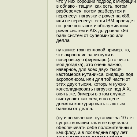
что у них хороший подход к миграции
в облако - тащим, как есть, потом
разберемся. потом разберутся и
перенесут нагрузки с power на x86.
или не перенесут, если IBM просядет
по цене поставок и обслуживания
power систем и AIX до уровня x86
балк систем от супермикро или
делла.
нутаникс тож неплохой пример. то,
что акрополис запихнули в
поверовскую фирмварь (это чисто
моя догадка), это очень важно,
наверное, для всех двух тысяч
кастомеров нутаникса, сидящих под
акрополисом. или для той части от
этих двух тысяч, которым нужно
консолидировать нагрузки под AIX.
опять же, бимеры в этом случае
выступают как оем, и по цене
должны конкурировать с лютым
балком от делла.
(ну и по мелочам, нутаникс за 10 лет
существования так и не научился
обеспечивать себе положительный
кэшфлоу, а в последние пару лет