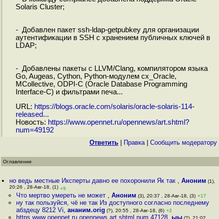
Solaris Cluster;
- Добавлен пакет ssh-ldap-getpubkey для организации
аутентификации в SSH с хранением публичных ключей в
LDAP;
- Добавлены пакеты с LLVM/Clang, компилятором языка
Go, Augeas, Cython, Python-модулем cx_Oracle,
MCollective, ODPI-C (Oracle Database Programming
Interface-C) и фильтрами печа...
URL:
https://blogs.oracle.com/solaris/oracle-solaris-114-
released...
Новость:
https://www.opennet.ru/opennews/art.shtml?
num=49192
Ответить
|
Правка
|
Cообщить модератору
Оглавление
но ведь местные Иксперты давно ее похоронили Як так
,
Аноним
(1),
20:26 , 28-Авг-18, (1)
+9
Что мертво умереть не может
,
Аноним
(3), 20:37 , 28-Авг-18, (3)
+17
ну так пользуйся, чё не так Из доступного согласно последнему
абздецу 8212 Vi
,
ананим.orig
(?), 20:55 , 28-Авг-18, (6)
+2
https www opennet ru opennews art shtml num 47128
,
ыы
(?), 21:02 ,