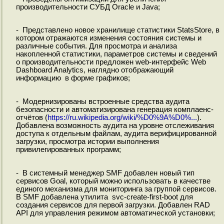
производительности СУБД Oracle и Java;
- Представлено новое хранилище статистики StatsStore, в
котором отражаются изменения состояния системы и
различные события. Для просмотра и анализа
накопленной статистики, параметров системы и сведений
о производительности предложен web-интерфейс Web
Dashboard Analytics, наглядно отображающий
информацию в форме графиков;
- Модернизированы встроенные средства аудита
безопасности и автоматизирована генерация комплаенс-
отчётов (
https://ru.wikipedia.org/wiki/%D0%9A%D0%...
).
Добавлена возможность аудита на уровне отслеживания
доступа к отдельным файлам, аудита верифицированной
загрузки, просмотра истории выполнения
привилегированных программ;
- В системный менеджер SMF добавлен новый тип
сервисов Goal, который можно использовать в качестве
единого механизма для мониторинга за группой сервисов.
В SMF добавлена утилита svc-create-first-boot для
создания сервисов для первой загрузки. Добавлен RAD
API для управления режимом автоматической установки;