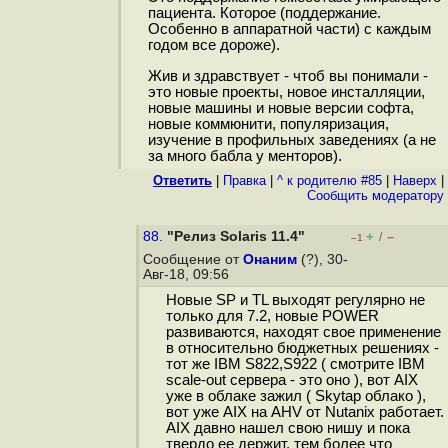
пациента. Которое (поддержание.
Особенно в аппаратной части) с каждым
годом все дороже).
Жив и здравствует - чтоб вы понимали -
это новые проекты, новое инсталляции,
новые машины и новые версии софта,
новые коммюнити, популяризация,
изучение в профильных заведениях (а не
за много бабла у менторов).
Ответить
|
Правка
|
^ к родителю #85
|
Наверх
|
Cообщить модератору
88.
"Релиз Solaris 11.4"
+
–
/
–1
Сообщение от
Онаним
(?), 30-
Авг-18, 09:56
Новые SP и TL выходят регулярно не
только для 7.2, новые POWER
развиваются, находят свое применение
в относительно бюджетных решениях -
тот же IBM S822,S922 ( смотрите IBM
scale-out сервера - это оно ), вот AIX
уже в облаке зажил ( Skytap облако ),
вот уже AIX на AHV от Nutanix работает.
AIX давно нашел свою нишу и пока
твердо ее держит, тем более что