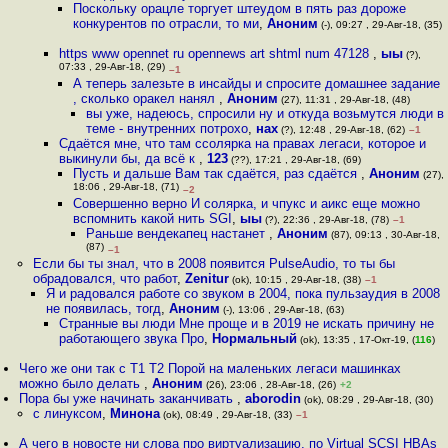
Поскольку орацле торгует штеудом в пять раз дороже
конкурентов по отрасли, то ми
,
Аноним
(-), 09:27 , 29-Авг-18, (35)
https www opennet ru opennews art shtml num 47128
,
ыы
(?),
07:33 , 29-Авг-18, (29)
–1
А теперь залезьте в инсайды и спросите домашнее задание
, сколько оракел нанял
,
Аноним
(27), 11:31 , 29-Авг-18, (48)
вы уже, надеюсь, спросили ну и откуда возьмутся люди в
теме - внутренних потрохо
,
нах
(?), 12:48 , 29-Авг-18, (62)
–1
Сдаётся мне, что там ссолярка на правах легаси, которое и
выкинули бы, да всё к
,
123
(??), 17:21 , 29-Авг-18, (69)
Пусть и дальше Вам так сдаётся, раз сдаётся
,
Аноним
(27),
18:06 , 29-Авг-18, (71)
–2
Совершенно верно И солярка, и чпукс и аикс еще можно
вспомнить какой нить SGI
,
ыы
(?), 22:36 , 29-Авг-18, (78)
–1
Раньше вендeкапец настанет
,
Аноним
(87), 09:13 , 30-Авг-18,
(87)
–1
Если бы ты знал, что в 2008 появится PulseAudio, то ты бы
обрадовался, что работ
,
Zenitur
(ok), 10:15 , 29-Авг-18, (38)
–1
Я и радовался работе со звуком в 2004, пока пульзаудия в 2008
не появилась, тогд
,
Аноним
(-), 13:06 , 29-Авг-18, (63)
Странные вы люди Мне проще и в 2019 не искать причину не
работающего звука Про
,
Нормальный
(ok), 13:35 , 17-Окт-19, (
116
)
Чего же они так с T1 T2 Порой на маленьких легаси машинках
можно было делать
,
Аноним
(26), 23:06 , 28-Авг-18, (26)
+2
Пора бы уже начинать заканчивать
,
aborodin
(ok), 08:29 , 29-Авг-18, (30)
с линуксом
,
Минона
(ok), 08:49 , 29-Авг-18, (33)
–1
А чего в новосте ни слова про виртуализацию, по Virtual SCSI HBAs