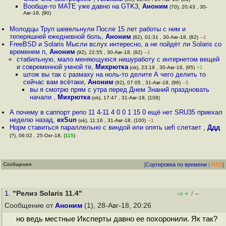
Вообще-то MATE уже давно на GTK3
,
Аноним
(70), 20:43 , 30-
Авг-18, (90)
Молодцы Труп шевельнули После 15 лет работы с ним и
теперяшней ежедневной боль
,
Аноним
(82), 01:31 , 30-Авг-18, (82)
–1
FreeBSD и Solaris Мысли вслух интересно, а не пойдёт ли Solaris со
временем п
,
Аноним
(92), 22:55 , 30-Авг-18, (92)
–1
стабильную, мало меняющуюся нишуработу с интернетом вещей
и современной умной те
,
Михрютка
(ok), 23:19 , 30-Авг-18, (95)
+1
штож вы так с размаху на ноль-то делите А чего делить то
сейчас вам всётаки
,
Аноним
(92), 07:05 , 31-Авг-18, (96)
–1
вы я смотрю прям с утра перед Днем Знаний праздновать
начали
,
Михрютка
(ok), 17:47 , 31-Авг-18, (108)
А почему в саппорт репо 11 4-11 4 0 0 1 15 0 ещё нет SRU35 приехал
неделю назад
,
exSun
(ok), 11:16 , 31-Авг-18, (100)
–1
Норм ставиться параллельно с виндой или опять uefi слетает
,
Ддд
(?), 06:02 , 25-Окт-18, (
115
)
Сообщения
[
Сортировка по времени
|
RSS
]
1.
"Релиз Solaris 11.4"
+
–
/
+9
Сообщение от
Аноним
(1), 28-Авг-18, 20:26
но ведь местные Иксперты давно ее похоронили. Як так?