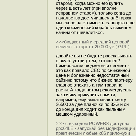
старом), когда можно его купить
через шесть лет (при вполне
исправном старом). только когда до
начальства достучишься алё гараж
мы скоро на стоимость саппорта еще
один космический корабль выкинем,
начинают шевелиться.
>>>бюджетный и средний ценовой
сегмент - старт от 20 000 уе ( GPL )
давайте вы не будете рассказывать
о вкусе устриц тем, кто их ел?
бимеровский бюджетный сегмент -
это как правило CEC по сниженной
цене и болезненно недостаточный
сайзинг, потому что бизнес партнеру
главное втюхать а там трава не
расти. А когда потом рекомендуешь
заказчику прикупить памяти,
например, ему выкатывают квоту
$6500 за две планочки по 32G и он
до конца дня ходит как пыльным
мешком ударенный.
>>> с выходом POWER8 доступна
ppc64LE - запускай без модификации
практически любые x86 приложухи