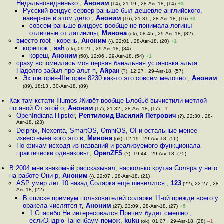
Недальновидненько
,
Аноним
(14), 21:19 , 28-Авг-18, (14)
+3
Русский вендус сервер раньше был дешевле английского,
наверное в этом дело
,
Аноним
(16), 21:31 , 28-Авг-18, (16)
+3
совсем раньше виндоус вообще не понимала логины
отличные от латиницы
,
Минона
(ok), 08:45 , 29-Авг-18, (32)
вместо root - корень
,
Аноним
(-), 22:01 , 28-Авг-18, (20)
+1
корешок
,
ssh
(ok), 09:21 , 29-Авг-18, (34)
кореш
,
Аноним
(50), 12:06 , 29-Авг-18, (54)
+1
сразу вспомнилась моя первая банальная установка альта
Надолго забыл про альт п
,
Айран
(?), 12:27 , 29-Авг-18, (57)
Эх шигорин-Шигорин 8230 как-то это совсем мелочно
,
Аноним
(89), 18:13 , 30-Авг-18, (89)
Как там кстати Illumos Живёт вообще Блобьё вычистили метлой
поганой От этой о
,
Аноним
(17), 21:32 , 28-Авг-18, (17)
–1
OpenIndiana Hipster
,
Рептилоид Василий Петрович
(?), 22:30 , 28-
Авг-18, (23)
Delphix, Nexenta, SmartOS, OmniOS, OI и остальные менее
известныеа кого это в
,
Минона
(ok), 12:19 , 29-Авг-18, (56)
По фичам исходя из названий и реализуемого функционала
практически одинаковы
,
OpenZFS
(?), 19:44 , 29-Авг-18, (75)
В 2004 мне знакомый рассказывал, насколько крутая Соляра у него
на работе Они р
,
Аноним
(-), 22:07 , 28-Авг-18, (21)
ASP умер лет 10 назад Солярка ещё шевелится
,
123
(??), 22:27 , 28-
Авг-18, (22)
В списке премиум пользователей солярки 11-ой прежде всего у
оракела числятся т
,
Аноним
(27), 23:09 , 28-Авг-18, (27)
+5
1 Спасибо Не интересовался Причем будет смешно ,
еслиЭндрю Таненбаум помож
,
kuku
(ok), 01:07 , 29-Авг-18, (28)
–1