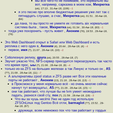
мы все чего-то не понимаем, это нормально вы
вот, например, сарказма в моем ком
,
Михрютка
(ok), 17:13 , 31-Авг-18, (106)
–1
я это песню про вполне бюджетные решения уже лет так с
пятнадцать слушаю, а счас
,
Михрютка
(ok), 01:51 , 30-Авг-18,
(84)
да лана, то вы просто не умеете их готовить aix нормальная
система была , такое
,
Михрютка
(ok), 01:34 , 30-Авг-18, (83)
–1
тогда уже похоронить - пусть живет
,
Аноним
(76), 19:53 , 29-Авг-18,
(76)
Это Web Dashboard открыт в Safari или Web Dashboard и есть
реплика с него один в
,
Аноним
(4), 20:44 , 28-Авг-18, (4)
–4
первое
,
имя
(?), 21:07 , 28-Авг-18, (10)
–2
Соболезную релизу
,
gpyra
(ok), 20:55 , 28-Авг-18, (7)
Звучит ужасно Что, NFS-сервер приходится перезагружать так часто
что время прос
,
ыы
(?), 21:06 , 28-Авг-18, (9)
–4
только из-за ZFS на больших железах а так Линукс и только он
,
AS
(??), 21:09 , 28-Авг-18, (11)
–7
А альтернативы zpool status и ZFS разве нет Все эти хваленые
порты не работают
,
Аноним
(13), 21:16 , 28-Авг-18, (13)
–1
в Проксмоксе у меня нормально всё - но очень многие сейчас
начнут тут возмущатьс
,
AS
(??), 21:26 , 28-Авг-18, (15)
+2
они так работают, что лучше бы не lvm умеет неожиданно
падать, разнося свой сту
,
пох
(?), 21:59 , 28-Авг-18, (19)
–3
Что вы за чушь несёте Уже не один год использую
ZFSOnLinux под Gentoo Всё отли
,
barmaglot
(??), 15:52 , 29-
Авг-18, (67)
дружище, всем немножко пох что там работает у гордых