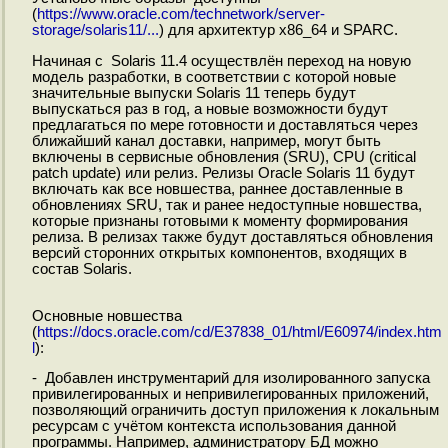
(
https://www.oracle.com/technetwork/server-
storage/solaris11/...
) для архитектур x86_64 и SPARC.
Начиная с Solaris 11.4 осуществлён переход на новую
модель разработки, в соответствии с которой новые
значительные выпуски Solaris 11 теперь будут
выпускаться раз в год, а новые возможности будут
предлагаться по мере готовности и доставляться через
ближайший канал доставки, например, могут быть
включены в сервисные обновления (SRU), CPU (critical
patch update) или релиз. Релизы Oracle Solaris 11 будут
включать как все новшества, раннее доставленные в
обновлениях SRU, так и ранее недоступные новшества,
которые признаны готовыми к моменту формирования
релиза. В релизах также будут доставляться обновления
версий сторонних открытых компонентов, входящих в
состав Solaris.
Основные новшества
(
https://docs.oracle.com/cd/E37838_01/html/E60974/index.htm
l
):
- Добавлен инструментарий для изолированного запуска
привилегированных и непривилегированных приложений,
позволяющий ограничить доступ приложения к локальным
ресурсам с учётом контекста использования данной
программы. Например, администратору БД можно