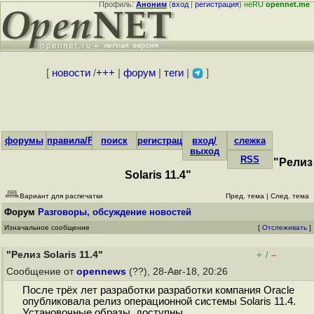
Профиль:
Аноним
(
вход
|
регистрация
)
неRU
opennet.me
[
новости
/
+++
|
форум
|
теги
|
]
форумы
правила/FAQ
поиск
регистрация
вход/
слежка
выход
RSS
"Релиз
Solaris 11.4"
Вариант для распечатки
Пред. тема
|
След. тема
Форум
Разговоры, обсуждение новостей
Изначальное сообщение
[
Отслеживать
]
"Релиз Solaris 11.4"
+
–
/
Сообщение от
opennews
(??), 28-Авг-18, 20:26
После трёх лет разработки разработки компания Oracle
опубликовала релиз операционной системы Solaris 11.4.
Установочные образы доступны