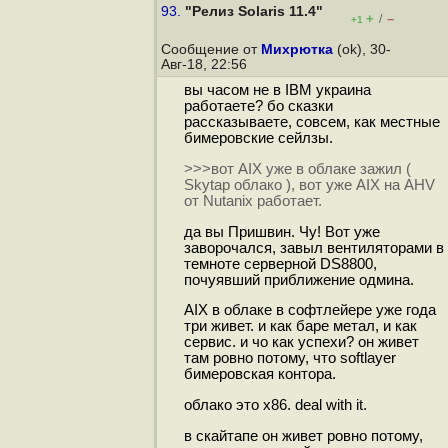
93.
"Релиз Solaris 11.4"
+
–
/
+1
Сообщение от
Михрютка
(ok), 30-
Авг-18, 22:56
вы часом не в IBM украина
работаете? бо сказки
рассказываете, совсем, как местные
бимеровские сейлзы.
>>>вот AIX уже в облаке зажил (
Skytap облако ), вот уже AIX на AHV
от Nutanix работает.
да вы Пришвин. Чу! Вот уже
заворочался, завыл вентиляторами в
темноте серверной DS8800,
почуявший приближение одмина.
AIX в облаке в софтлейере уже года
три живет. и как баре метал, и как
сервис. и чо как успехи? он живет
там ровно потому, что softlayer
бимеровская контора.
облако это x86. deal with it.
в скайтапе он живет ровно потому,