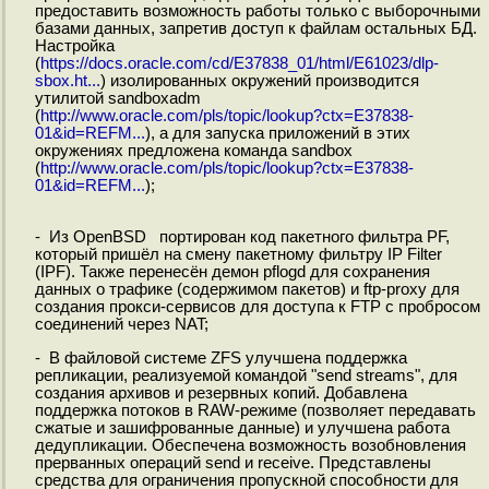
предоставить возможность работы только с выборочными
базами данных, запретив доступ к файлам остальных БД.
Настройка
(
https://docs.oracle.com/cd/E37838_01/html/E61023/dlp-
sbox.ht...
) изолированных окружений производится
утилитой sandboxadm
(
http://www.oracle.com/pls/topic/lookup?ctx=E37838-
01&id=REFM...
), а для запуска приложений в этих
окружениях предложена команда sandbox
(
http://www.oracle.com/pls/topic/lookup?ctx=E37838-
01&id=REFM...
);
- Из OpenBSD портирован код пакетного фильтра PF,
который пришёл на смену пакетному фильтру IP Filter
(IPF). Также перенесён демон pflogd для сохранения
данных о трафике (содержимом пакетов) и ftp-proxy для
создания прокси-сервисов для доступа к FTP c пробросом
соединений через NAT;
- В файловой системе ZFS улучшена поддержка
репликации, реализуемой командой "send streams", для
создания архивов и резервных копий. Добавлена
поддержка потоков в RAW-режиме (позволяет передавать
сжатые и зашифрованные данные) и улучшена работа
дедупликации. Обеспечена возможность возобновления
прерванных операций send и receive. Представлены
средства для ограничения пропускной способности для