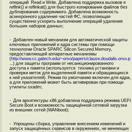
операций Read и Write. Добавлена поддержка вызовов e
reflink() и reflinkat() для быстрого копирования файлов без
дублирования содержимого. Добавлена возможность
асинхронного удаления частей ФС, позволяющая
существенно ускорить выполнение операций удаления
больших наборов данных;
- Добавлен новый механизм для автоматической защиты
ключевых приложений и ядра системы при помощи
технологии Oracle SPARC Silicon Secured Memory,
предоставляющей аппаратные механизмы
(
http://www.cc.gatech.edu/~orso/papers/clause.doudalis.orso.p
...
) для защиты программ от несанкционированного
доступа к памяти (используется техника установки и
проверки меток для выделенной памяти и обращающихся
к ней указателей). Режим по умолчанию включен для ядра,
а для приложений может быть активирован при помощи
утилиты sxadm;
- Для архитектуры x86 добавлена поддержка режима UEFI
Secure Boot и возможность защищённой сетевой загрузки
из внешних сетей (WANboot);
- Упрощены сборка, управление внесением изменений и
запуск защищённых сервисов в окружениях, не меняющих