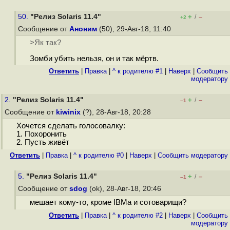
50.
"Релиз Solaris 11.4"
+
–
/
+2
Сообщение от
Аноним
(50), 29-Авг-18, 11:40
>Як так?
Зомби убить нельзя, он и так мёртв.
Ответить
|
Правка
|
^ к родителю #1
|
Наверх
|
Cообщить
модератору
2.
"Релиз Solaris 11.4"
+
–
/
–1
Сообщение от
kiwinix
(?), 28-Авг-18, 20:28
Хочется сделать голосовалку:
1. Похоронить
2. Пусть живёт
Ответить
|
Правка
|
^ к родителю #0
|
Наверх
|
Cообщить модератору
5.
"Релиз Solaris 11.4"
+
–
/
–1
Сообщение от
sdog
(ok), 28-Авг-18, 20:46
мешает кому-то, кроме IBMа и сотоварищи?
Ответить
|
Правка
|
^ к родителю #2
|
Наверх
|
Cообщить
модератору