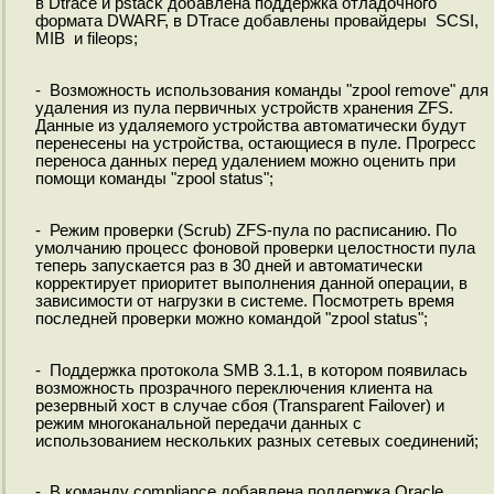
в Dtrace и pstack добавлена поддержка отладочного
формата DWARF, в DTrace добавлены провайдеры SCSI,
MIB и fileops;
- Возможность использования команды "zpool remove" для
удаления из пула первичных устройств хранения ZFS.
Данные из удаляемого устройства автоматически будут
перенесены на устройства, остающиеся в пуле. Прогресс
переноса данных перед удалением можно оценить при
помощи команды "zpool status";
- Режим проверки (Scrub) ZFS-пула по расписанию. По
умолчанию процесс фоновой проверки целостности пула
теперь запускается раз в 30 дней и автоматически
корректирует приоритет выполнения данной операции, в
зависимости от нагрузки в системе. Посмотреть время
последней проверки можно командой "zpool status";
- Поддержка протокола SMB 3.1.1, в котором появилась
возможность прозрачного переключения клиента на
резервный хост в случае сбоя (Transparent Failover) и
режим многоканальной передачи данных с
использованием нескольких разных сетевых соединений;
- В команду compliance добавлена поддержка Oracle