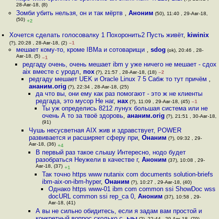
28-Авг-18, (8)
Зомби убить нельзя, он и так мёртв
,
Аноним
(50), 11:40 , 29-Авг-18,
(50)
+2
Хочется сделать голосовалку 1 Похоронить2 Пусть живёт
,
kiwinix
(?), 20:28 , 28-Авг-18, (2)
–1
мешает кому-то, кроме IBMа и сотоварищи
,
sdog
(ok), 20:46 , 28-
Авг-18, (5)
–1
редгаду очень, очень мешает ibm у уже ничего не мешает - сдох
aix вместе с уродл
,
пох
(?), 21:57 , 28-Авг-18, (18)
–2
редгаду мешает UEK и Oracle Linux 7 5 Сабж то тут причём
,
ананим.orig
(?), 22:34 , 28-Авг-18, (25)
да что вы, они ему как раз помогают - это ж не клиенты
редгада, это мусор Не наг
,
нах
(?), 11:09 , 29-Авг-18, (45)
–1
Ты уж определись 8212 лунух большая система или не
очень А то за твоё здоровь
,
ананим.orig
(?), 21:51 , 30-Авг-18,
(91)
Чушь несусветная AIX жив и здравствует, POWER
развивается и расширяет сферу при
,
Онаним
(?), 09:32 , 29-
Авг-18, (36)
+4
В первый раз такое слышу Интересно, нодо будет
разобраться Неужели в качестве г
,
Аноним
(37), 10:08 , 29-
Авг-18, (37)
+1
Так точно https www nutanix com documents solution-briefs
ibm-aix-on-ibm-hyper
,
Онаним
(?), 10:27 , 29-Авг-18, (40)
Однако https www-01 ibm com common ssi ShowDoc wss
docURL common ssi rep_ca 0
,
Аноним
(37), 10:58 , 29-
Авг-18, (41)
А вы не сильно обидитесь, если я задам вам простой и
конкретный вопрос сколько с
,
ыы
(?), 22:44 , 29-Авг-18, (79)