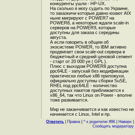
конкуренты ушли - HP-UX.
На сколько я могу судить по Украине,
то заказкичи которые давно юзают AIX
ныне мигрируют с POWER7 на
POWER8, а некоторые ждали scale-in
серверов на POWER9, которые
доступны для заказа с середины
августа.
А если говорить в общем об
экосистеме POWER, то IBM активно
продвигает свои scale-out сервера в
бюджетный и средний ценовой сегмент
- старт от 20 000 уе ( GPL ).
Плюс с выходом POWER8 доступна
ppc64LE - запускай без модификации
практически любые x86 приложухи,
официально доступны сборки SuSE,
RHEL под ppc64LE - количество
доступных пакетов приближается к
x86_64, так что Linux on Power - вполне
тоже развивается.
Мир не заканчивается и как известно не
начинается с Linux, Intel и пр.
Ответить
|
Правка
|
^ к родителю #86
|
Наверх
|
Cообщить модератору