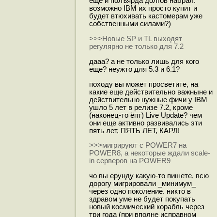
еще и полъярда долгов набрал.
возможно IBM их просто купит и
будет втюхивать кастомерам уже
собственными силами?)
>>>Новые SP и TL выходят
регулярно не только для 7.2
дааа? а не только лишь для кого
еще? неужто для 5.3 и 6.1?
походу вы может просветите, на
какие еще действительно важныне и
действительно нужные фичи у IBM
ушло 5 лет в релизе 7.2, кроме
(наконец-то ёпт) Live Update? чем
они еще активно развивались эти
пять лет, ПЯТЬ ЛЕТ, КАРЛ!
>>>мигрируют с POWER7 на
POWER8, а некоторые ждали scale-
in серверов на POWER9
чо вы ерунду какую-то пишете, всю
дорогу мигрировали _минимум_
через одно поколение. никто в
здравом уме не будет покупать
новый космический корабль через
три года (при вполне исправном