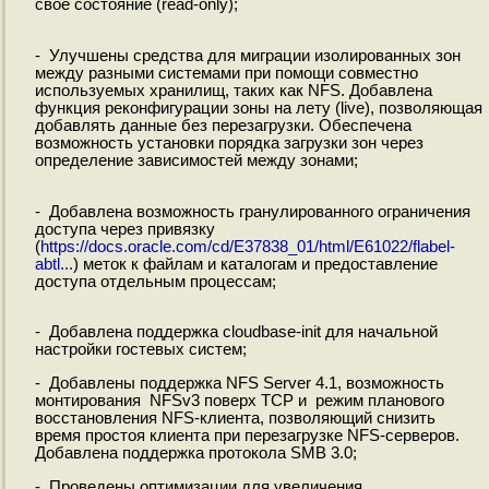
своё состояние (read-only);
- Улучшены средства для миграции изолированных зон
между разными системами при помощи совместно
используемых хранилищ, таких как NFS. Добавлена
функция реконфигурации зоны на лету (live), позволяющая
добавлять данные без перезагрузки. Обеспечена
возможность установки порядка загрузки зон через
определение зависимостей между зонами;
- Добавлена возможность гранулированного ограничения
доступа через привязку
(
https://docs.oracle.com/cd/E37838_01/html/E61022/flabel-
abtl...
) меток к файлам и каталогам и предоставление
доступа отдельным процессам;
- Добавлена поддержка cloudbase-init для начальной
настройки гостевых систем;
- Добавлены поддержка NFS Server 4.1, возможность
монтирования NFSv3 поверх TCP и режим планового
восстановления NFS-клиента, позволяющий снизить
время простоя клиента при перезагрузке NFS-серверов.
Добавлена поддержка протокола SMB 3.0;
- Проведены оптимизации для увеличения