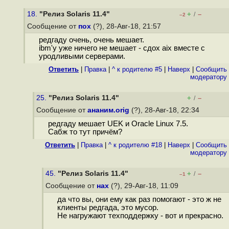
18.
"Релиз Solaris 11.4"
+
–
/
–2
Сообщение от
пох
(?), 28-Авг-18, 21:57
редгаду очень, очень мешает.
ibm'у уже ничего не мешает - сдох aix вместе с
уродливыми серверами.
Ответить
|
Правка
|
^ к родителю #5
|
Наверх
|
Cообщить
модератору
25.
"Релиз Solaris 11.4"
+
–
/
Сообщение от
ананим.orig
(?), 28-Авг-18, 22:34
редгаду мешает UEK и Oracle Linux 7.5.
Сабж то тут причём?
Ответить
|
Правка
|
^ к родителю #18
|
Наверх
|
Cообщить
модератору
45.
"Релиз Solaris 11.4"
+
–
/
–1
Сообщение от
нах
(?), 29-Авг-18, 11:09
да что вы, они ему как раз помогают - это ж не
клиенты редгада, это мусор.
Не нагружают техподдержку - вот и прекрасно.