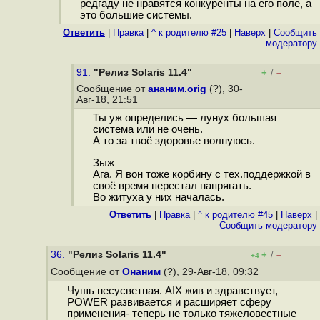
редгаду не нравятся конкуренты на его поле, а
это большие системы.
Ответить
|
Правка
|
^ к родителю #25
|
Наверх
|
Cообщить
модератору
91.
"Релиз Solaris 11.4"
+
–
/
Сообщение от
ананим.orig
(?), 30-
Авг-18, 21:51
Ты уж определись — лунух большая
система или не очень.
А то за твоё здоровье волнуюсь.
Зыж
Ага. Я вон тоже корбину с тех.поддержкой в
своё время перестал напрягать.
Во житуха у них началась.
Ответить
|
Правка
|
^ к родителю #45
|
Наверх
|
Cообщить модератору
36.
"Релиз Solaris 11.4"
+
–
/
+4
Сообщение от
Онаним
(?), 29-Авг-18, 09:32
Чушь несусветная. AIX жив и здравствует,
POWER развивается и расширяет сферу
применения- теперь не только тяжеловестные