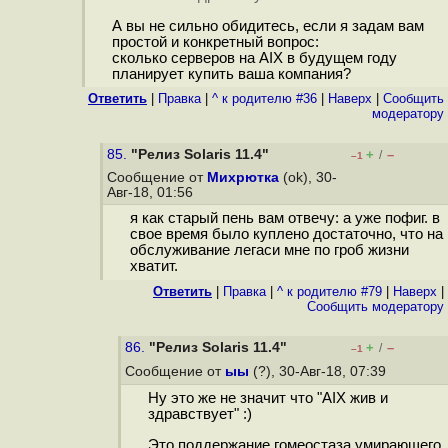
А вы не сильно обидитесь, если я задам вам
простой и конкретный вопрос:
сколько серверов на AIX в будущем году
планирует купить ваша компания?
Ответить
|
Правка
|
^ к родителю #36
|
Наверх
|
Cообщить
модератору
85.
"Релиз Solaris 11.4"
+
–
/
–1
Сообщение от
Михрютка
(ok), 30-
Авг-18, 01:56
я как старый пень вам отвечу: а уже пофиг. в
свое время было куплено достаточно, что на
обслуживание легаси мне по гроб жизни
хватит.
Ответить
|
Правка
|
^ к родителю #79
|
Наверх
|
Cообщить модератору
86.
"Релиз Solaris 11.4"
+
–
/
–1
Сообщение от
ыы
(?), 30-Авг-18, 07:39
Ну это же не значит что "AIX жив и
здравствует" :)
Это поддержание гомеостаза умирающего