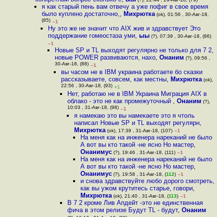
я как старый пень вам отвечу а уже пофиг в свое время
было куплено достаточно,
,
Михрютка
(ok), 01:56 , 30-Авг-18,
(85)
–1
Ну это же не значит что AIX жив и здравствует Это
поддержание гомеостаза уми
,
ыы
(?), 07:39 , 30-Авг-18, (86)
–1
Новые SP и TL выходят регулярно не только для 7 2,
новые POWER развиваются, нахо
,
Онаним
(?), 09:56 ,
30-Авг-18, (88)
–1
вы часом не в IBM украина работаете бо сказки
рассказываете, совсем, как местны
,
Михрютка
(ok),
22:56 , 30-Авг-18, (93)
+1
Нет, работаю не в IBM Украина Миграция AIX в
облако - это не как промежуточный
,
Онаним
(?),
10:03 , 31-Авг-18, (98)
–1
я намекаю это вы намекаете это я чтоль
написал Новые SP и TL выходят регулярн
,
Михрютка
(ok), 17:39 , 31-Авг-18, (107)
–1
На меня как на инженера нареканий не было
А вот вы кто такой -не ясно Но мастер
,
Онанимус
(?), 19:46 , 31-Авг-18, (111)
–1
На меня как на инженера нареканий не было
А вот вы кто такой -не ясно Но мастер
,
Онанимус
(?), 19:58 , 31-Авг-18, (
112
)
–1
и снова здравствуйте любо дорого смотреть,
как вы ужом крутитесь старье, говори
,
Михрютка
(ok), 21:40 , 31-Авг-18, (
113
)
–1
В 7 2 кроме Лив Апдейт -это не единственная
фича в этом релизе Будут TL - будут
,
Онаним