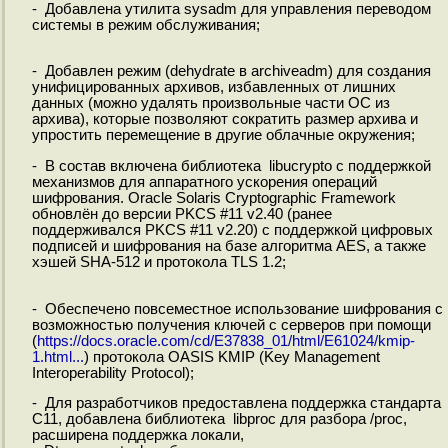
- Добавлена утилита sysadm для управления переводом
системы в режим обслуживания;
- Добавлен режим (dehydrate в archiveadm) для создания
унифицированных архивов, избавленных от лишних
данных (можно удалять произвольные части ОС из
архива), которые позволяют сократить размер архива и
упростить перемещение в другие облачные окружения;
- В состав включена библиотека libucrypto с поддержкой
механизмов для аппаратного ускорения операций
шифрования. Oracle Solaris Cryptographic Framework
обновлён до версии PKCS #11 v2.40 (ранее
поддерживался PKCS #11 v2.20) с поддержкой цифровых
подписей и шифрования на базе алгоритма AES, а также
хэшей SHA-512 и протокола TLS 1.2;
- Обеспечено повсеместное использование шифрования с
возможностью получения ключей с серверов при помощи
(
https://docs.oracle.com/cd/E37838_01/html/E61024/kmip-
1.html...
) протокола OASIS KMIP (Key Management
Interoperability Protocol);
- Для разработчиков предоставлена поддержка стандарта
C11, добавлена библиотека libproc для разбора /proc,
расширена поддержка локали,