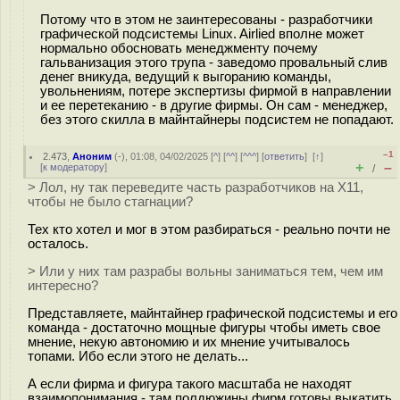
Потому что в этом не заинтересованы - разработчики
графической подсистемы Linux. Airlied вполне может
нормально обосновать менеджменту почему
гальванизация этого трупа - заведомо провальный слив
денег вникуда, ведущий к выгоранию команды,
увольнениям, потере экспертизы фирмой в направлении
и ее перетеканию - в другие фирмы. Он сам - менеджер,
без этого скилла в майнтайнеры подсистем не попадают.
–1
2.473
,
Аноним
(
-
), 01:08, 04/02/2025 [
^
] [
^^
] [
^^^
] [
ответить
]
[
↑
]
+
–
[
к модератору
]
/
> Лол, ну так переведите часть разработчиков на X11,
чтобы не было стагнации?
Тех кто хотел и мог в этом разбираться - реально почти не
осталось.
> Или у них там разрабы вольны заниматься тем, чем им
интересно?
Представляете, майнтайнер графической подсистемы и его
команда - достаточно мощные фигуры чтобы иметь свое
мнение, некую автономию и их мнение учитывалось
топами. Ибо если этого не делать...
А если фирма и фигура такого масштаба не находят
взаимопонимания - там полдюжины фирм готовы выкатить