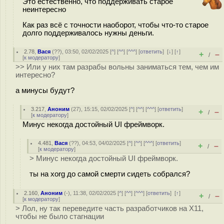
Это естественно, что поддерживать старое
неинтересно
Как раз всё с точности наоборот, чтобы что-то старое
долго поддерживалось нужны деньги.
2.78
,
Вася
(
??
), 03:50, 02/02/2025 [
^
] [
^^
] [
^^^
] [
ответить
]
[
↓
] [
↑
]
+
–
/
[
к модератору
]
>> Или у них там разрабы вольны заниматься тем, чем им
интересно?
а минусы будут?
3.217
,
Аноним
(
27
), 15:15, 02/02/2025 [
^
] [
^^
] [
^^^
] [
ответить
]
+
–
/
[
к модератору
]
Минус некогда достойный UI фреймворк.
4.481
,
Вася
(
??
), 04:53, 04/02/2025 [
^
] [
^^
] [
^^^
] [
ответить
]
+
–
/
[
к модератору
]
> Минус некогда достойный UI фреймворк.
ты на xorg до самой смерти сидеть собрался?
2.160
,
Аноним
(
-
), 11:38, 02/02/2025 [
^
] [
^^
] [
^^^
] [
ответить
]
[
↑
]
+
–
/
[
к модератору
]
> Лол, ну так переведите часть разработчиков на X11,
чтобы не было стагнации