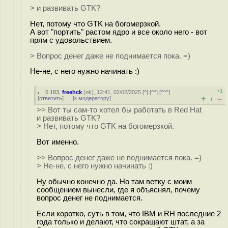
> и развивать GTK?
Нет, потому что GTK на богомерзкой.
А вот "портить" растом ядро и все около него - вот
прям с удовольствием.
> Вопрос денег даже не поднимается пока. =)
Не-не, с него нужно начинать :)
+1
5.183
,
freehck
(
ok
), 12:41, 02/02/2025 [
^
] [
^^
] [
^^^
]
+
–
[
ответить
]
[
к модератору
]
/
>> Вот ты сам-то хотел бы работать в Red Hat
и развивать GTK?
> Нет, потому что GTK на богомерзкой.
Вот именно.
>> Вопрос денег даже не поднимается пока. =)
> Не-не, с него нужно начинать :)
Ну обычно конечно да. Но там ветку с моим
сообщением вынесли, где я объяснял, почему
вопрос денег не поднимается.
Если коротко, суть в том, что IBM и RH последние 2
года только и делают, что сокращают штат, а за