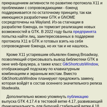
прекращением активности по развитию протокола X11 и
проблемами с сопровождающими - бэкенд
поддерживается по остаточному принципу, так как
имеющиеся разработчики GTK и GNOME
сосредоточены на Wayland. Из-за стагнации в
разработке бэкенда, он тормозит реализацию новых
возможностей в GTK. В 2022 году была
предпринята
попытка найти лиц, заинтересованных в поддержке
протокола X11 в GTK и готовых взять на себя
сопровождение бэкенда, но их так и не нашлось.
Кроме X11 устаревшим объявлен бэкенд Broadway,
позволяющий отрисовывать вывод библиотеки GTK в
окне web-браузера, а также класс
GtkShortcutsWindow
,
отображающий подсказку по клавиатурным
комбинациям и экранным жестам. Вместо
GtkShortcutsWindow планируют предложить замену,
которая войдёт в состав осеннего значительного релиза
libadwaita.
Дополнительно можно упомянуть
публикацию
выпуска GTK 4.17.4 в тестовой ветке 4.17, развивающей
функциональность для будущей стабильной ветки 4.18.