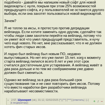
подобного - давайте мы напишем новый софт для новой
видеокарты с нуля, покрым при этом 25% возможностей
предыдущего софта, и у пользователей не останется другого
выбора, если она захотят пользоваться новой видеокартой.
Зачем?
Я не топлю за иксы, я протестую против деградации
вейланда. Если хотите заменить одно другим, сделайте так
чтобы люди сами захотели перейти на вейланд, потому что
он умеет всё что умел предыдущий представитель, и кучу
чего ещё нового. Но нет, мне рассказывают, что я не должен
хотеть фич старых иксов.
И ладно был вейланд был новым ПО, недавно
выпустившися. Но нет его уже пилят 15 лет. xorg к моменту
старта вейланд пилился всего 8 лет и уже этот срок
считался достаточным для устаревания. А вейланд живёт в
два раза дольше и по тем же соображениям уже давно
должен был смениться.
Однако же вейланд за в два раза больший срок
существования так и не смог повторить фич иксов. Потому
что вместо наработки фич разработчики вейланда
нарабатывают несовместимости.
2.57
,
12yoexpert
(
ok
), 01:12, 02/02/2025 [
^
] [
^^
] [
^^^
] [
ответить
]
[
↓
]
+
–
/
[
к модератору
]