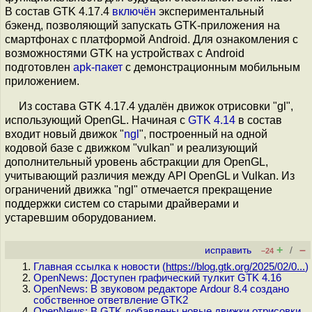
В состав GTK 4.17.4
включён
экспериментальный
бэкенд, позволяющий запускать GTK-приложения на
смартфонах с платформой Android. Для ознакомления с
возможностями GTK на устройствах с Android
подготовлен
apk-пакет
с демонстрационным мобильным
приложением.
Из состава GTK 4.17.4 удалён движок отрисовки "gl",
использующий OpenGL. Начиная с
GTK 4.14
в состав
входит новый движок "
ngl
", построенный на одной
кодовой базе с движком "vulkan" и реализующий
дополнительный уровень абстракции для OpenGL,
учитывающий различия между API OpenGL и Vulkan. Из
ограничений движка "ngl" отмечается прекращение
поддержки систем со старыми драйверами и
устаревшим оборудованием.
+
–
исправить
/
–24
Главная ссылка к новости (
https://blog.gtk.org/2025/02/0...
)
OpenNews: Доступен графический тулкит GTK 4.16
OpenNews: В звуковом редакторе Ardour 8.4 создано
собственное ответвление GTK2
OpenNews: В GTK добавлены новые движки отрисовки