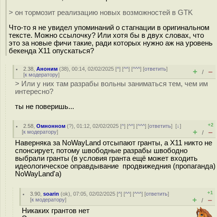
> он тормозит реализацию новых возможностей в GTK
Что-то я не увидел упоминаний о стагнации в оригинальном
тексте. Можно ссылочку? Или хотя бы в двух словах, что
это за новые фичи такие, ради которых нужно аж на уровень
бекенда X11 опускаться?
2.38
,
Аноним
(
38
), 00:14, 02/02/2025 [
^
] [
^^
] [
^^^
] [
ответить
]
+
–
/
[
к модератору
]
> Или у них там разрабы вольны заниматься тем, чем им
интересно?
ты не поверишь...
+2
2.58
,
Омнонном
(
?
), 01:12, 02/02/2025 [
^
] [
^^
] [
^^^
] [
ответить
]
[
↓
]
+
–
[
к модератору
]
/
Наверняка за NoWayLand отсыпают гранты, а X11 никто не
спонсирует, потому швободные разрабы швободно
выбрали гранты (в условия гранта ещё может входить
идеологическое оправдывание продвижедния (пропаганда)
NoWayLand'а)
+1
3.90
,
soarin
(
ok
), 07:05, 02/02/2025 [
^
] [
^^
] [
^^^
] [
ответить
]
+
–
[
к модератору
]
/
Никаких грантов нет