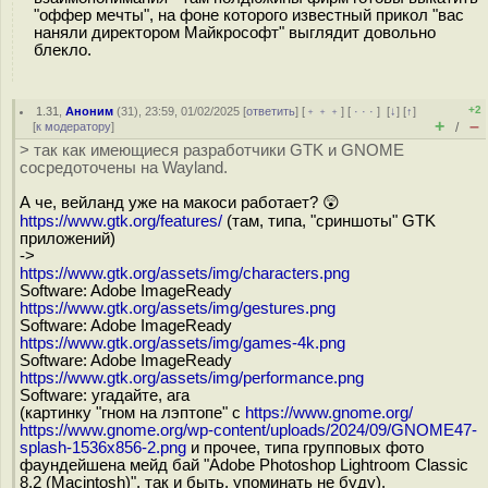
"оффер мечты", на фоне которого известный прикол "вас
наняли директором Майкрософт" выглядит довольно
блекло.
+2
1.31
,
Аноним
(
31
), 23:59, 01/02/2025 [
ответить
] [
﹢﹢﹢
] [
· · ·
]
[
↓
] [
↑
]
+
–
[
к модератору
]
/
> так как имеющиеся разработчики GTK и GNOME
сосредоточены на Wayland.
А че, вейланд уже на макоси работает? 😲
https://www.gtk.org/features/
(там, типа, "сриншоты" GTK
приложений)
->
https://www.gtk.org/assets/img/characters.png
Software: Adobe ImageReady
https://www.gtk.org/assets/img/gestures.png
Software: Adobe ImageReady
https://www.gtk.org/assets/img/games-4k.png
Software: Adobe ImageReady
https://www.gtk.org/assets/img/performance.png
Software: угадайте, ага
(картинку "гном на лэптопе" c
https://www.gnome.org/
https://www.gnome.org/wp-content/uploads/2024/09/GNOME47-
splash-1536x856-2.png
и прочее, типа групповых фото
фаундейшена мейд бай "Adobe Photoshop Lightroom Classic
8.2 (Macintosh)", так и быть, упоминать не буду).