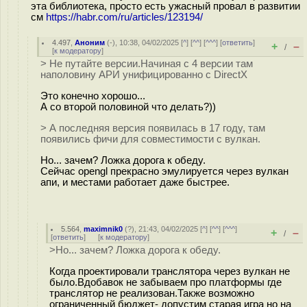
эта библиотека, просто есть ужасный провал в развитии
см
https://habr.com/ru/articles/123194/
4.497
,
Аноним
(
-
), 10:38, 04/02/2025 [
^
] [
^^
] [
^^^
] [
ответить
]
+
–
/
[
к модератору
]
> Не путайте версии.Начиная с 4 версии там
наполовину АРИ унифицированно с DirectX
Это конечно хорошо...
А со второй половиной что делать?))
> А последняя версия появилась в 17 году, там
появились фичи для совместимости с вулкан.
Но... зачем? Ложка дорога к обеду.
Сейчас opengl прекрасно эмулируется через вулкан
апи, и местами работает даже быстрее.
5.564
,
maximnik0
(
?
), 21:43, 04/02/2025 [
^
] [
^^
] [
^^^
]
+
–
/
[
ответить
]
[
к модератору
]
>Но... зачем? Ложка дорога к обеду.
Когда проектировали транслятора через вулкан не
было.Вдобавок не забываем про платформы где
транслятор не реализован.Также возможно
ограниченный бюджет- допустим старая игра но на