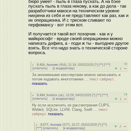
бюро умеет - пыль в глаза пускать. А на бэке
пускать пыль в глаза некому, а как до дела - так
разработчики макоси на техническом уровне
нихрена из себя и не представляют как раз, как и
их операционка. И с треском сливают по
перфомансу - вот этим вот.
И получается такой вот позорчик - как и у
майкрософт - вроде своей операционки можно
напихать дофига, а - поди ж ты - выгоднее другое
взять. Все что надо знать о технической стороне
вопроса.
+2
8.454
,
Аноним
(
454
), 21:34, 03/02/2025 [
^
] [
^^
] [
^^^
]
+
–
[
ответить
]
[
к модератору
]
/
За анонимными кекспертами можно записывать и
потом издавать многотомики ...
текст свёрнут,
показать
+3
8.494
,
freehck
(
ok
), 10:29, 04/02/2025 [
^
] [
^^
] [
^^^
]
+
–
[
ответить
]
[
к модератору
]
/
Ну если исключить из рассмотрения CUPS,
Webkit, SQLite, LLVM, Clang, Swift ...
текст
свёрнут,
показать
9.577
,
Аноним
(
577
), 22:27, 05/02/2025 [
^
] [
^^
]
+
–
/
[
^^^
] [
ответить
]
[
к модератору
]