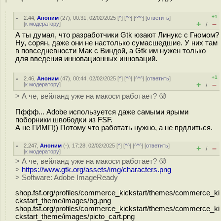
+1
2.44
,
Аноним
(
27
), 00:31, 02/02/2025 [
^
] [
^^
] [
^^^
] [
ответить
]
+
–
[
к модератору
]
/
А ты думал, что разработчики Gtk юзают Линукс с Гномом?
Ну, сорян, даже они не настолько сумасшедшие. У них там
в повседневности Мак с Виндой, а Gtk им нужен только
для введения инновационных инноваций.
+1
2.46
,
Аноним
(
47
), 00:44, 02/02/2025 [
^
] [
^^
] [
^^^
] [
ответить
]
+
–
[
к модератору
]
/
> А че, вейланд уже на макоси работает? 😲
Пффф... Adobe используется даже самыми ярыми
поборники швo6oдки из FSF.
А не ГИМП)) Потому что работать нужно, а не прдлиться.
2.247
,
Аноним
(
-
), 17:28, 02/02/2025 [
^
] [
^^
] [
^^^
] [
ответить
]
+
–
/
[
к модератору
]
> А че, вейланд уже на макоси работает? 😲
>
https://www.gtk.org/assets/img/characters.png
> Software: Adobe ImageReady
shop.fsf.org/profiles/commerce_kickstart/themes/commerce_ki
ckstart_theme/images/bg.png
shop.fsf.org/profiles/commerce_kickstart/themes/commerce_ki
ckstart_theme/images/picto_cart.png