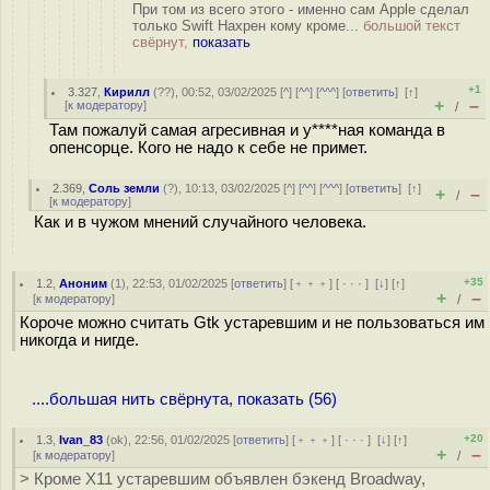
При том из всего этого - именно сам Apple сделал
только Swift Нахрен кому кроме...
большой текст
свёрнут,
показать
+1
3.327
,
Кирилл
(
??
), 00:52, 03/02/2025 [
^
] [
^^
] [
^^^
] [
ответить
]
[
↑
]
+
–
[
к модератору
]
/
Там пожалуй самая агресивная и у****ная команда в
опенсорце. Кого не надо к себе не примет.
2.369
,
Соль земли
(
?
), 10:13, 03/02/2025 [
^
] [
^^
] [
^^^
] [
ответить
]
[
↑
]
+
–
/
[
к модератору
]
Как и в чужом мнений случайного человека.
+35
1.2
,
Аноним
(
1
), 22:53, 01/02/2025 [
ответить
] [
﹢﹢﹢
] [
· · ·
]
[
↓
] [
↑
]
+
–
[
к модератору
]
/
Короче можно считать Gtk устаревшим и не пользоваться им
никогда и нигде.
....большая нить свёрнута, показать (56)
+20
1.3
,
Ivan_83
(
ok
), 22:56, 01/02/2025 [
ответить
] [
﹢﹢﹢
] [
· · ·
]
[
↓
] [
↑
]
+
–
[
к модератору
]
/
> Кроме X11 устаревшим объявлен бэкенд Broadway,