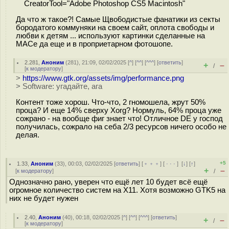
CreatorTool="Adobe Photoshop CS5 Macintosh"
Да что ж такое?! Самые Щво6одистые фанатики из секты
бородатого коммуняки на своем сайт, оплота свободы и
любви к детям ... используют картинки сделанные на
МАСе да еще и в проприетарном фотошопе.
2.281
,
Аноним
(
281
), 21:09, 02/02/2025 [
^
] [
^^
] [
^^^
] [
ответить
]
+
–
/
[
к модератору
]
>
https://www.gtk.org/assets/img/performance.png
> Software: угадайте, ага
Контент тоже хорош. Что-что, 2 гномошела, жрут 50%
проца? И еще 14% сверху Xorg? Нормуль, 64% проца уже
сожрано - на вообще фиг знает что! Отличное DE у господ
получилась, сожрало на себа 2/3 ресурсов ничего особо не
делая.
+5
1.33
,
Аноним
(
33
), 00:03, 02/02/2025 [
ответить
] [
﹢﹢﹢
] [
· · ·
]
[
↓
] [
↑
]
+
–
[
к модератору
]
/
Однозначно рано, уверен что ещё лет 10 будет всё ещё
огромное количество систем на X11. Хотя возможно GTK5 на
них не будет нужен
2.40
,
Аноним
(
40
), 00:18, 02/02/2025 [
^
] [
^^
] [
^^^
] [
ответить
]
+
–
/
[
к модератору
]