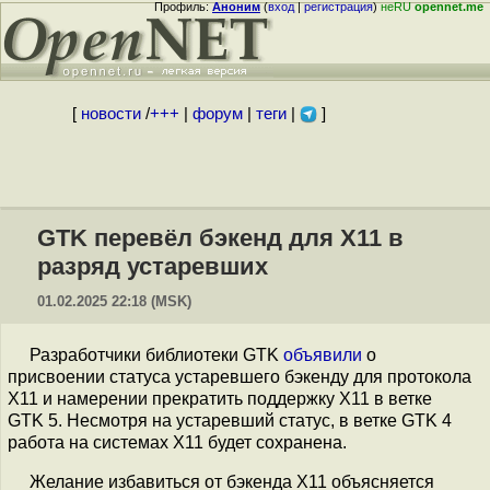
Профиль:
Аноним
(
вход
|
регистрация
)
неRU
opennet.me
[
новости
/
+++
|
форум
|
теги
|
]
GTK перевёл бэкенд для X11 в
разряд устаревших
01.02.2025 22:18 (MSK)
Разработчики библиотеки GTK
объявили
о
присвоении статуса устаревшего бэкенду для протокола
X11 и намерении прекратить поддержку X11 в ветке
GTK 5. Несмотря на устаревший статус, в ветке GTK 4
работа на системах X11 будет сохранена.
Желание избавиться от бэкенда X11 объясняется