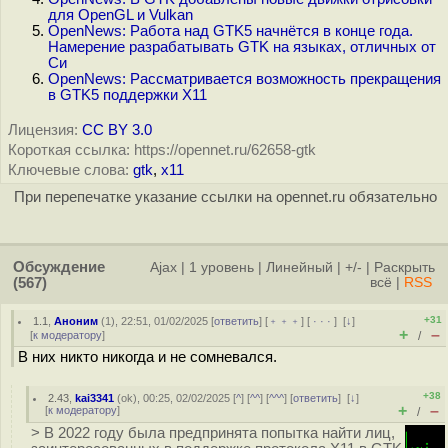
для OpenGL и Vulkan
OpenNews: Работа над GTK5 начнётся в конце года.
Намерение разрабатывать GTK на языках, отличных от
Си
OpenNews: Рассматривается возможность прекращения
в GTK5 поддержки X11
Лицензия:
CC BY 3.0
Короткая ссылка: https://opennet.ru/62658-gtk
Ключевые слова:
gtk
,
x11
При перепечатке указание ссылки на opennet.ru обязательно
Обсуждение
Ajax
|
1 уровень
|
Линейный
|
+/-
|
Раскрыть
(567)
всё
|
RSS
+31
1.1
,
Аноним
(
1
), 22:51, 01/02/2025 [
ответить
] [
﹢﹢﹢
] [
· · ·
]
[
↓
]
+
–
[
к модератору
]
/
В них никто никогда и не сомневался.
+38
2.43
,
kai3341
(
ok
), 00:25, 02/02/2025 [
^
] [
^^
] [
^^^
] [
ответить
]
[
↓
]
+
–
[
к модератору
]
/
> В 2022 году была предпринята попытка найти лиц,