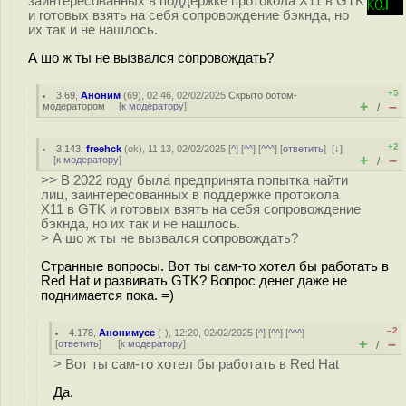
заинтересованных в поддержке протокола X11 в GTK
и готовых взять на себя сопровождение бэкнда, но
их так и не нашлось.
А шо ж ты не вызвался сопровождать?
+5
3.69
,
Аноним
(
69
), 02:46, 02/02/2025
Скрыто ботом-
+
–
модератором
[
к модератору
]
/
+2
3.143
,
freehck
(
ok
), 11:13, 02/02/2025 [
^
] [
^^
] [
^^^
] [
ответить
]
[
↓
]
+
–
[
к модератору
]
/
>> В 2022 году была предпринята попытка найти
лиц, заинтересованных в поддержке протокола
X11 в GTK и готовых взять на себя сопровождение
бэкнда, но их так и не нашлось.
> А шо ж ты не вызвался сопровождать?
Странные вопросы. Вот ты сам-то хотел бы работать в
Red Hat и развивать GTK? Вопрос денег даже не
поднимается пока. =)
–2
4.178
,
Анонимусс
(-), 12:20, 02/02/2025 [
^
] [
^^
] [
^^^
]
+
–
[
ответить
]
[
к модератору
]
/
> Вот ты сам-то хотел бы работать в Red Hat
Да.