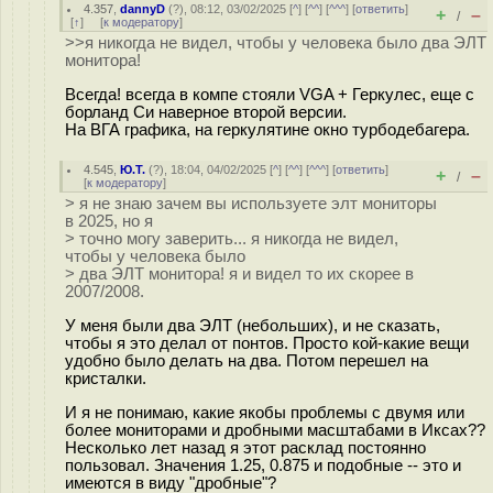
4.357
,
dannyD
(
?
), 08:12, 03/02/2025 [
^
] [
^^
] [
^^^
] [
ответить
]
+
–
/
[
↑
] [
к модератору
]
>>я никогда не видел, чтобы у человека было два ЭЛТ
монитора!
Всегда! всегда в компе стояли VGA + Геркулес, еще с
борланд Си наверное второй версии.
На ВГА графика, на геркулятине окно турбодебагера.
4.545
,
Ю.Т.
(
?
), 18:04, 04/02/2025 [
^
] [
^^
] [
^^^
] [
ответить
]
+
–
/
[
к модератору
]
> я не знаю зачем вы используете элт мониторы
в 2025, но я
> точно могу заверить... я никогда не видел,
чтобы у человека было
> два ЭЛТ монитора! я и видел то их скорее в
2007/2008.
У меня были два ЭЛТ (небольших), и не сказать,
чтобы я это делал от понтов. Просто кой-какие вещи
удобно было делать на два. Потом перешел на
кристалки.
И я не понимаю, какие якобы проблемы с двумя или
более мониторами и дробными масштабами в Иксах??
Несколько лет назад я этот расклад постоянно
пользовал. Значения 1.25, 0.875 и подобные -- это и
имеются в виду "дробные"?