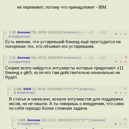
не переживет, потому что принадлежит - IBM.
1.35
,
Аноним
(
35
), 00:09, 02/02/2025 [
ответить
] [
﹢﹢﹢
] [
· · ·
]
[
↑
]
+
–
/
[
к модератору
]
Есть мнение, что устаревший бэкенд ещё простудится на
похоронах тех, кто объявил его устаревшим.
–2
1.41
,
Аноним
(
41
), 00:21, 02/02/2025 [
ответить
] [
﹢﹢﹢
] [
· · ·
]
[
↓
]
+
–
[
к модератору
]
/
Скорее всего найдутся энтузиасты которые приделают x11
бекенд к gtk5, если его там действительно изначально не
будет.
+1
2.360
,
SVolf
(
?
), 08:40, 03/02/2025 [
^
] [
^^
] [
^^^
] [
ответить
]
+
–
[
к модератору
]
/
В статье ж написано, искали энтузиастов для поддержки
иксов, но не нашли. А ты говоришь о внедрении, что само
по себе гораздо более сложная задача
+1
3.456
,
Аноним
(
41
), 22:11, 03/02/2025 [
^
] [
^^
] [
^^^
] [
ответить
]
+
–
[
к модератору
]
/