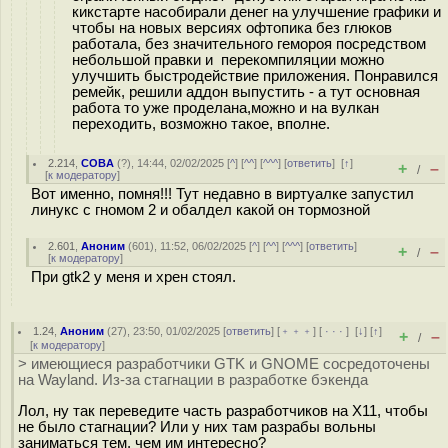
кикстарте насобирали денег на улучшение графики и
чтобы на новых версиях офтопика без глюков
работала, без значительного гемороя посредством
небольшой правки и перекомпиляции можно
улучшить быстродействие приложения. Понравился
ремейк, решили аддон выпустить - а тут основная
работа то уже проделана,можно и на вулкан
переходить, возможно такое, вполне.
2.214
,
COBA
(
?
), 14:44, 02/02/2025 [
^
] [
^^
] [
^^^
] [
ответить
]
[
↑
]
+
–
/
[
к модератору
]
Вот именно, помня!!! Тут недавно в виртуалке запустил
линукс с гномом 2 и обалдел какой он тормозной
2.601
,
Аноним
(
601
), 11:52, 06/02/2025 [
^
] [
^^
] [
^^^
] [
ответить
]
+
–
/
[
к модератору
]
При gtk2 у меня и хрен стоял.
1.24
,
Аноним
(
27
), 23:50, 01/02/2025 [
ответить
] [
﹢﹢﹢
] [
· · ·
]
[
↓
] [
↑
]
+
–
/
[
к модератору
]
> имеющиеся разработчики GTK и GNOME сосредоточены
на Wayland. Из-за стагнации в разработке бэкенда
Лол, ну так переведите часть разработчиков на X11, чтобы
не было стагнации? Или у них там разрабы вольны
заниматься тем, чем им интересно?