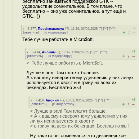
бесплатно заниматься поддержкой GTK --
удовольствие сомнительное. В том плане, что
бесплатно -- оно уже сомнительное, а тут ещё и
GTK... ))
+1
5.377
,
Профпсихолух
(
?
), 11:19, 03/02/2025 [
^
] [
^^
] [
^^^
]
+
–
[
ответить
]
[
к модератору
]
/
Тебе лучше работать в Micro$oft.
+1
6.414
,
Аноним
(
-
), 17:42, 03/02/2025 [
^
] [
^^
] [
^^^
]
+
–
[
ответить
]
[
к модератору
]
/
> Тебе лучше работать в Micro$oft.
Лучше в эпл! Там платят больше.
А к вашему невероятному удивлению у них линух
используется в хвост и в гриву на всех их
бекендах. Бесплатно жы!
+2
7.416
,
Аноним
(
-
), 18:01, 03/02/2025 [
^
] [
^^
] [
^^^
]
+
–
[
ответить
]
[
к модератору
]
/
> Лучше в эпл! Там платят больше.
> А к вашему невероятному удивлению у них
линух используется в хвост и
> в гриву на всех их бекендах. Бесплатно жы!
Ну так кто бы сомневался что дизайнерское