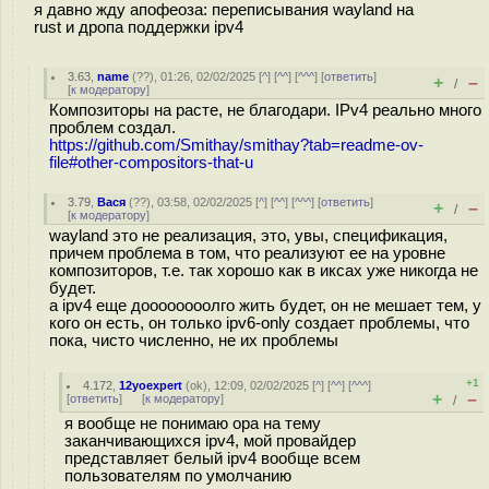
я давно жду апофеоза: переписывания wayland на
rust и дропа поддержки ipv4
3.63
,
name
(
??
), 01:26, 02/02/2025 [
^
] [
^^
] [
^^^
] [
ответить
]
+
–
/
[
к модератору
]
Композиторы на расте, не благодари. IPv4 реально много
проблем создал.
https://github.com/Smithay/smithay?tab=readme-ov-
file#other-compositors-that-u
3.79
,
Вася
(
??
), 03:58, 02/02/2025 [
^
] [
^^
] [
^^^
] [
ответить
]
+
–
/
[
к модератору
]
wayland это не реализация, это, увы, спецификация,
причем проблема в том, что реализуют ее на уровне
композиторов, т.е. так хорошо как в иксах уже никогда не
будет.
а ipv4 еще доооооооолго жить будет, он не мешает тем, у
кого он есть, он только ipv6-only создает проблемы, что
пока, чисто численно, не их проблемы
+1
4.172
,
12yoexpert
(
ok
), 12:09, 02/02/2025 [
^
] [
^^
] [
^^^
]
+
–
[
ответить
]
[
к модератору
]
/
я вообще не понимаю ора на тему
заканчивающихся ipv4, мой провайдер
представляет белый ipv4 вообще всем
пользователям по умолчанию