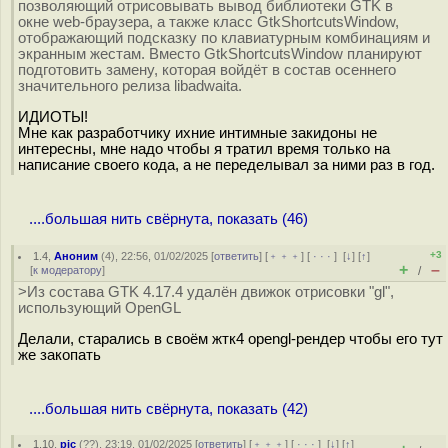
позволяющий отрисовывать вывод библиотеки GTK в
окне web-браузера, а также класс GtkShortcutsWindow,
отображающий подсказку по клавиатурным комбинациям и
экранным жестам. Вместо GtkShortcutsWindow планируют
подготовить замену, которая войдёт в состав осеннего
значительного релиза libadwaita.
ИДИОТЫ!
Мне как разработчику ихние интимные закидоны не
интересны, мне надо чтобы я тратил время только на
написание своего кода, а не переделывал за ними раз в год.
....большая нить свёрнута, показать (46)
+3
1.4
,
Аноним
(
4
), 22:56, 01/02/2025 [
ответить
] [
﹢﹢﹢
] [
· · ·
]
[
↓
] [
↑
]
+
–
[
к модератору
]
/
>Из состава GTK 4.17.4 удалён движок отрисовки "gl",
использующий OpenGL
Делали, старались в своём жтк4 opengl-рендер чтобы его тут
же закопать
....большая нить свёрнута, показать (42)
1.10
,
pic
(
??
), 23:19, 01/02/2025 [
ответить
] [
﹢﹢﹢
] [
· · ·
]
[
↓
] [
↑
]