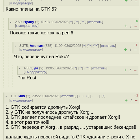
+
–
/
[
к модератору
]
Какие планы на GTK 5?
+6
2.59
,
Нуину
(
?
), 01:13, 02/02/2025 [
^
] [
^^
] [
^^^
] [
ответить
]
+
–
[
к модератору
]
/
Похоже такие же как на perl 6
–1
3.375
,
Аноним
(
375
), 11:09, 03/02/2025 [
^
] [
^^
] [
^^^
] [
ответить
]
+
–
[
к модератору
]
/
Что, перепишут на Raku?
4.553
,
да
(
?
), 19:05, 04/02/2025 [
^
] [
^^
] [
^^^
] [
ответить
]
+
–
/
[
к модератору
]
*на Rust
–3
1.11
,
мяв
(
?
), 23:22, 01/02/2025 [
ответить
] [
﹢﹢﹢
] [
· · ·
]
[
↑
]
+
–
[
к модератору
]
/
1. GTK собирается дропнуть Xorg!
2. у GTK не получилось дропнуть Xorg ..
3. GTK делает последнее китайское и дропает Xorg!!
4. в этот раз точно!!!
5. GTK переводит Xorg .. в разряд .... устаревших бекендов!!
дальше ждать новостей вида "в GTK удалили строки с Х по