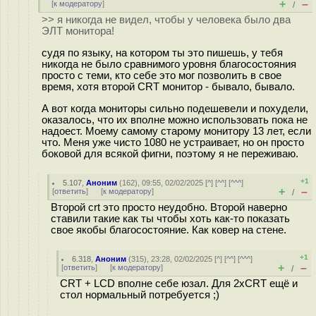
+
–
[
к модератору
]
/
>> я никогда не видел, чтобы у человека было два
ЭЛТ монитора!
судя по языку, на котором ты это пишешь, у тебя
никогда не было сравнимого уровня благосостояния
просто с теми, кто себе это мог позволить в свое
время, хотя второй CRT монитор - бывало, бывало.
А вот когда мониторы сильно подешевели и похудели,
оказалось, что их вполне можно использовать пока не
надоест. Моему самому старому монитору 13 лет, если
что. Меня уже чисто 1080 не устраивает, но он просто
боковой для всякой фигни, поэтому я не переживаю.
+1
5.107
,
Аноним
(
162
), 09:55, 02/02/2025 [
^
] [
^^
] [
^^^
]
+
–
[
ответить
]
[
к модератору
]
/
Второй crt это просто неудобно. Второй наверно
ставили такие как ты чтобы хоть как-то показать
свое якобы благосостояние. Как ковер на стене.
+1
6.318
,
Аноним
(
315
), 23:28, 02/02/2025 [
^
] [
^^
] [
^^^
]
+
–
[
ответить
]
[
к модератору
]
/
CRT + LCD вполне себе юзал. Для 2xCRT ещё и
стол нормальный потребуется ;)