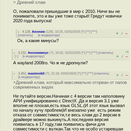
> Древний хлам
О, пожаловали пришедшие в мир с 2010. Ниче вы не
понимаете, это и вы уже тоже старьё! Грядут новички
2020 года выпуска!
4.128
,
Аноним
(
128
), 10:25, 02/02/2025 [
^
] [
^^
] [
^^^
]
+
–
/
[
ответить
]
[
к модератору
]
Ок, а какие минусы?
+5
3.232
,
Анониммоус
(
?
), 16:02, 02/02/2025 [
^
] [
^^
] [
^^^
] [
ответить
]
+
–
[
↑
] [
к модератору
]
/
А wayland 2008го. Чо ж не дропнули?
3.452
,
maximnik0
(
?
), 21:18, 03/02/2025 [
^
] [
^^
] [
^^^
] [
ответить
]
+
–
/
[
к модератору
]
>Древний хлам, который максимально оторван от папов
современных видях
Не путайте версии.Начиная с 4 версии там наполовину
АРИ унифицированно с DirectX .Да и версия 3.1 уже
вполне не плохая,есть язык GLSL.(И этот язык вызвал
по началу кучу проблем)И внезапно уже есть режим
отказа от совместимости,т.е весь хлам до 2 версии в
драйвере можно выкинуть.А последняя версия
появилась в 17 году,там появились фичи для
совместимости с вулкан.Так что не особо устаревшая