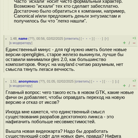
Часто "искали" носит чисто формальный характер.
Возможно "искали" тех кто сделает забесплатно.
Достаточно было обратиться к компании, например,
Canonical и/или предложить деньги энтузиастам и
получилось бы что "легко нашли".
+1
1.48
,
name
(
??
), 00:56, 02/02/2025 [
ответить
] [
﹢﹢﹢
] [
· · ·
]
[
↑
]
+
–
[
к модератору
]
/
Единственный минус - для ngl нужно иметь более новые
версии opengl/gles, старое железо выкинули, лучше бы
оставили минималки gles 2.0, как большинство
композиторов. Фокус на wayland считаю разумным, нет
смысла тянуть легаси вечность.
+7
1.51
,
anonymous
(
??
), 01:05, 02/02/2025 [
ответить
] [
﹢﹢﹢
] [
· · ·
]
[
↓
]
+
–
[
к модератору
]
/
Главный вопрос: чего такого есть в новом GTK, какие новые
фичи он добавляет, чтобы оправдать переход на новую
версию и отказ от иксов?
Иногда мне кажется, что единственный смысл
существования разрабов десктопного линкса - это
нафигачить побольше несовместимостей.
Вышла новая видеокарта? Надо бы доработать
существующий софт для новых фич, правда? Нифига