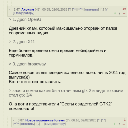
–10
2.47
,
Аноним
(
47
), 00:55, 02/02/2025 [
^
] [
^^
] [
^^^
] [
ответить
]
[
↓
] [
↑
]
+
–
[
к модератору
]
/
> 1. дроп OpenGl
Древний хлам, который максимально оторван от папов
современных видях
> 2. дроп X11
Еще более древнее омно времен мейнфреймов и
терминалов.
> 3. дроп broadway
Самое новое из вышеперечисленного, всего лишь 2011 год
выпуска)))
Вот его и стоит оставлять.
> зная и помня каким был отличным gtk 2 и видя то каким
стал gtk 3/4
О, а вот и представители "Секты свидетелей GTK2"
пожаловали!
–1
3.87
,
Новое поколение forever
(
?
), 06:16, 02/02/2025 [
^
] [
^^
]
+
–
[
^^^
] [
ответить
]
[
↓
] [
к модератору
]
/