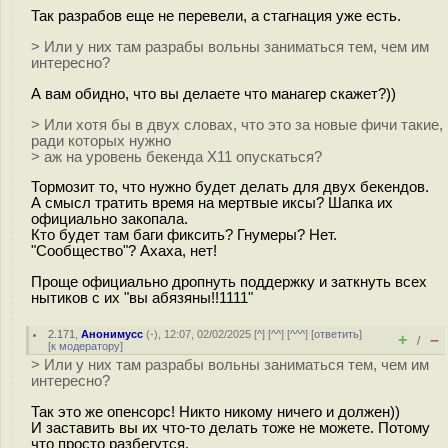
Так разрабов еще не перевели, а стагнация уже есть.
> Или у них там разрабы вольны заниматься тем, чем им
интересно?
А вам обидно, что вы делаете что манагер скажет?))
> Или хотя бы в двух словах, что это за новые фичи такие,
ради которых нужно
> аж на уровень бекенда X11 опускаться?
Тормозит то, что нужно будет делать для двух бекендов.
А смысл тратить время на мертвые иксы? Шапка их
официально закопала.
Кто будет там баги фиксить? Гнумеры? Нет.
"Сообщество"? Ахаха, нет!
Проще официально дропнуть поддержку и заткнуть всех
нытиков с их "вы абязяны!!1111"
2.171
,
Анонимусс
(-), 12:07, 02/02/2025 [
^
] [
^^
] [
^^^
] [
ответить
]
+
–
/
[
к модератору
]
> Или у них там разрабы вольны заниматься тем, чем им
интересно?
Так это же опенсорс! Никто никому ничего и должен))
И заставить вы их что-то делать тоже не можете. Потому
что просто разбегутся.