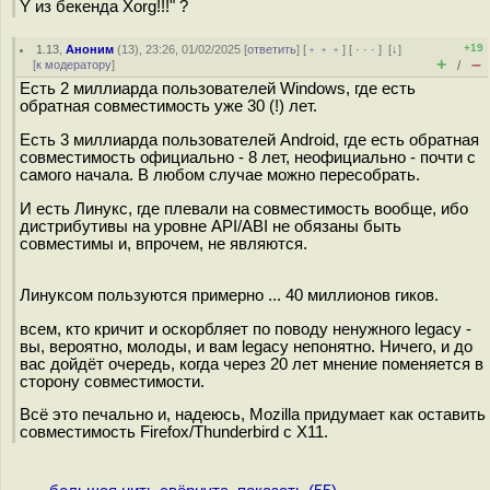
Y из бекенда Xorg!!!" ?
+19
1.13
,
Аноним
(
13
), 23:26, 01/02/2025 [
ответить
] [
﹢﹢﹢
] [
· · ·
]
[
↓
]
+
–
[
к модератору
]
/
Есть 2 миллиарда пользователей Windows, где есть
обратная совместимость уже 30 (!) лет.
Есть 3 миллиарда пользователей Android, где есть обратная
совместимость официально - 8 лет, неофициально - почти с
самого начала. В любом случае можно пересобрать.
И есть Линукс, где плевали на совместимость вообще, ибо
дистрибутивы на уровне API/ABI не обязаны быть
совместимы и, впрочем, не являются.
Линуксом пользуются примерно ... 40 миллионов гиков.
всем, кто кричит и оскорбляет по поводу ненужного legacy -
вы, вероятно, молоды, и вам legacy непонятно. Ничего, и до
вас дойдёт очередь, когда через 20 лет мнение поменяется в
сторону совместимости.
Всё это печально и, надеюсь, Mozilla придумает как оставить
совместимость Firefox/Thunderbird с X11.