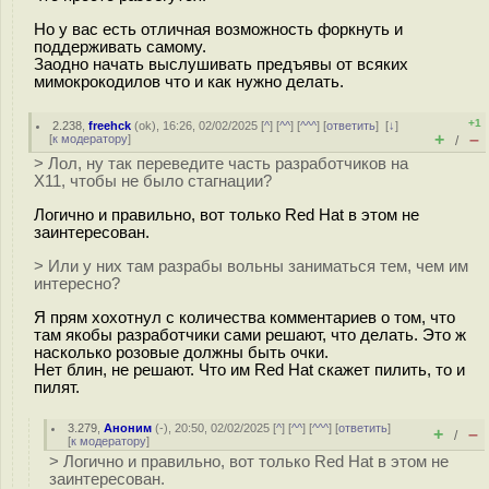
Но у вас есть отличная возможность форкнуть и
поддерживать самому.
Заодно начать выслушивать предъявы от всяких
мимокрокодилов что и как нужно делать.
+1
2.238
,
freehck
(
ok
), 16:26, 02/02/2025 [
^
] [
^^
] [
^^^
] [
ответить
]
[
↓
]
+
–
[
к модератору
]
/
> Лол, ну так переведите часть разработчиков на
X11, чтобы не было стагнации?
Логично и правильно, вот только Red Hat в этом не
заинтересован.
> Или у них там разрабы вольны заниматься тем, чем им
интересно?
Я прям хохотнул с количества комментариев о том, что
там якобы разработчики сами решают, что делать. Это ж
насколько розовые должны быть очки.
Нет блин, не решают. Что им Red Hat скажет пилить, то и
пилят.
3.279
,
Аноним
(
-
), 20:50, 02/02/2025 [
^
] [
^^
] [
^^^
] [
ответить
]
+
–
/
[
к модератору
]
> Логично и правильно, вот только Red Hat в этом не
заинтересован.