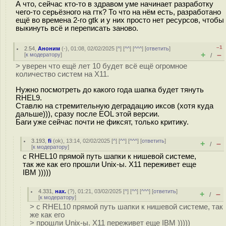
А что, сейчас кто-то в здравом уме начинает разработку
чего-то серьёзного на гтк? То что на нём есть, разработано
ещё во времена 2-го gtk и у них просто нет ресурсов, чтобы
выкинуть всё и переписать заново.
–1
2.54
,
Аноним
(
-
), 01:08, 02/02/2025 [
^
] [
^^
] [
^^^
] [
ответить
]
+
–
[
к модератору
]
/
> уверен что ещё лет 10 будет всё ещё огромное
количество систем на X11.
Нужно посмотреть до какого года шапка будет тянуть
RHEL9.
Ставлю на стремительную деградацию иксов (хотя куда
дальше))), сразу после EOL этой версии.
Баги уже сейчас почти не фиксят, только критику.
3.193
,
fi
(
ok
), 13:14, 02/02/2025 [
^
] [
^^
] [
^^^
] [
ответить
]
+
–
/
[
к модератору
]
с RHEL10 прямой путь шапки к нишевой системе,
так же как его прошли Unix-ы. X11 переживет еще
IBM )))))
4.331
,
нах.
(
?
), 01:21, 03/02/2025 [
^
] [
^^
] [
^^^
] [
ответить
]
+
–
/
[
к модератору
]
> с RHEL10 прямой путь шапки к нишевой системе, так
же как его
> прошли Unix-ы. X11 переживет еще IBM )))))