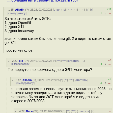
....большая нить свёрнута, показать (55)
+17
1.15
,
Alladin
(
?
), 23:28, 01/02/2025 [
ответить
] [
﹢﹢﹢
] [
· · ·
]
[
↓
] [
↑
]
+
–
[
к модератору
]
/
За что стоит хейтить GTK:
1. дроп OpenGl
2. дроп X11
3. дроп broadway
зная и помня каким был отличным gtk 2 и видя то каким стал
gtk 3/4
просто нет слов
–5
2.22
,
pic
(
??
), 23:49, 01/02/2025 [
^
] [
^^
] [
^^^
] [
ответить
]
[
↓
]
+
–
[
к модератору
]
/
Т.е. вернутся во времена одного ЭЛТ-монитора?
+1
3.42
,
Alladin
(
?
), 00:21, 02/02/2025 [
^
] [
^^
] [
^^^
] [
ответить
]
+
–
[
к модератору
]
/
я не знаю зачем вы используете элт мониторы в 2025, но
я точно могу заверить... я никогда не видел, чтобы у
человека было два ЭЛТ монитора! я и видел то их
скорее в 2007/2008.
–1
4.77
,
Вася
(
??
), 03:42, 02/02/2025 [
^
] [
^^
] [
^^^
] [
ответить
]
[
↓
]