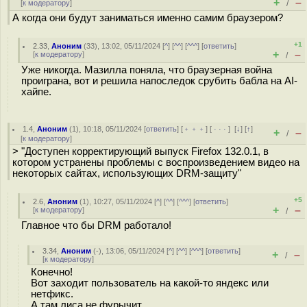
+
–
[
к модератору
]
/
А когда они будут заниматься именно самим браузером?
+1
2.33
,
Аноним
(
33
), 13:02, 05/11/2024 [
^
] [
^^
] [
^^^
] [
ответить
]
+
–
[
к модератору
]
/
Уже никогда. Мазилла поняла, что браузерная война
проиграна, вот и решила напоследок срубить бабла на AI-
хайпе.
1.4
,
Аноним
(
1
), 10:18, 05/11/2024 [
ответить
] [
﹢﹢﹢
] [
· · ·
]
[
↓
] [
↑
]
+
–
/
[
к модератору
]
> "Доступен корректирующий выпуск Firefox 132.0.1, в
котором устранены проблемы с воспроизведением видео на
некоторых сайтах, использующих DRM-защиту"
+5
2.6
,
Аноним
(
1
), 10:27, 05/11/2024 [
^
] [
^^
] [
^^^
] [
ответить
]
+
–
[
к модератору
]
/
Главное что бы DRM работало!
3.34
,
Аноним
(
-
), 13:06, 05/11/2024 [
^
] [
^^
] [
^^^
] [
ответить
]
+
–
/
[
к модератору
]
Конечно!
Вот заходит пользователь на какой-то яндекс или
нетфикс.
А там лиса не фурычит.