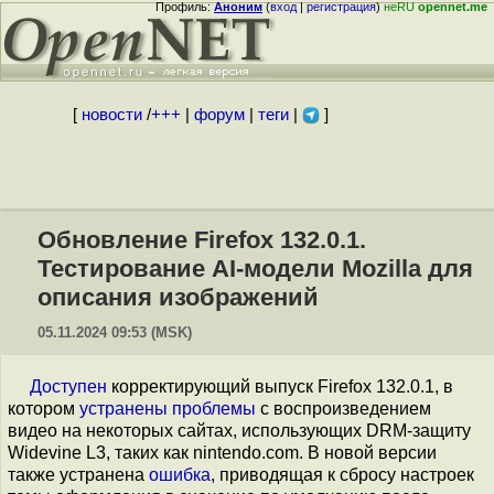
Профиль:
Аноним
(
вход
|
регистрация
)
неRU
opennet.me
[
новости
/
+++
|
форум
|
теги
|
]
Обновление Firefox 132.0.1.
Тестирование AI-модели Mozilla для
описания изображений
05.11.2024 09:53 (MSK)
Доступен
корректирующий выпуск Firefox 132.0.1, в
котором
устранены
проблемы
с воспроизведением
видео на некоторых сайтах, использующих DRM-защиту
Widevine L3, таких как nintendo.com. В новой версии
также устранена
ошибка
, приводящая к сбросу настроек