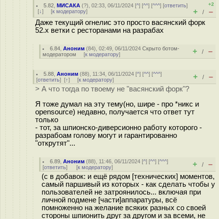
+2
5.82
,
МИСАКА
(
?
), 02:33, 06/11/2024 [
^
] [
^^
] [
^^^
] [
ответить
]
+
–
[
↓
] [
к модератору
]
/
Даже текущий огнелис это просто васянский форк
52.x ветки с ресторанами на разрабах
6.84
,
Аноним
(
84
), 02:49, 06/11/2024
Скрыто ботом-
+
–
/
модератором
[
к модератору
]
5.88
,
Аноним
(
88
), 11:34, 06/11/2024 [
^
] [
^^
] [
^^^
]
+
–
/
[
ответить
]
[
↑
] [
к модератору
]
> А что тогда по твоему не "васянский форк"?
Я тоже думал на эту тему(но, шире - про *никс и
opensource) недавно, получается что ответ тут
только
- тот, за шпионско-диверсионно работу которого -
разрабоам голову могут и гарантированно
"открутят"...
6.89
,
Аноним
(
88
), 11:46, 06/11/2024 [
^
] [
^^
] [
^^^
]
+
–
/
[
ответить
]
[
к модератору
]
(с в добавок: и ещё рядом [технических] моментов,
самый паршивый из которых - как сделать чтобы у
пользователей не затроянилось... включая при
личной подмене [части]аппаратуры, всё
помноженно на желание всяких разных со своей
стороны шпионить друг за другом и за всеми, не