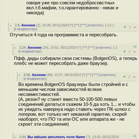
говоря уже про совсем недобросовстных
вкл.т.б.мафии, т.о.гарантированно - никак и
никогда)
2.8
,
Аноним
(
1
), 10:28, 05/11/2024 [
^
] [
^^
] [
^^^
] [
ответить
]
[
↓
] [
↑
]
+
–
/
[
к модератору
]
Отучиться 4 года на программиста и пересобрать.
+3
3.24
,
Аноним
(
24
), 10:51, 05/11/2024 [
^
] [
^^
] [
^^^
] [
ответить
]
[
↓
]
+
–
[
к модератору
]
/
Пфф, диды собирали свои системы (BolgenOS), а теперь
плебс не может пересобрать даже браузер.
4.90
,
Аноним
(
88
), 11:57, 06/11/2024 [
^
] [
^^
] [
^^^
] [
ответить
]
+
–
/
[
к модератору
]
Во времена BolgenOS браузеры были стройней и с
меньшим числом зависимостей всяких
несовместимостей.
(А, резон? ну станет вместо 50-100-500 левых
соединений делаться скажем 10-5 да хоть 1... и чтобы
их увидеть навернуа надо ставить через ПК-шлюз с
логером, вот только нет никаккой гарантии, скорей
наоборот, что ПО та или ОС или аппарата же - не
скроет эти соединения)
+1
3.44
,
Вы забыли заполнить поле Name
(
?
), 13:43, 05/11/2024