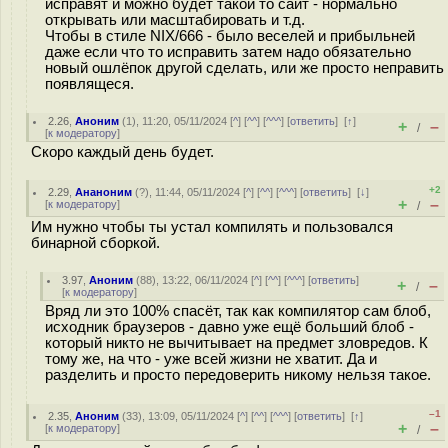
исправят и можно будет такой то сайт - нормально
открывать или масштабировать и т.д.
Чтобы в стиле NIX/666 - было веселей и прибыльней
даже если что то исправить затем надо обязательно
новый ошлёпок другой сделать, или же просто неправить
появлящеся.
2.26
,
Аноним
(
1
), 11:20, 05/11/2024 [
^
] [
^^
] [
^^^
] [
ответить
]
[
↑
]
+
–
/
[
к модератору
]
Скоро каждый день будет.
+2
2.29
,
Ананоним
(
?
), 11:44, 05/11/2024 [
^
] [
^^
] [
^^^
] [
ответить
]
[
↓
]
+
–
[
к модератору
]
/
Им нужно чтобы ты устал компилять и пользовался
бинарной сборкой.
3.97
,
Аноним
(
88
), 13:22, 06/11/2024 [
^
] [
^^
] [
^^^
] [
ответить
]
+
–
/
[
к модератору
]
Вряд ли это 100% спасёт, так как компилятор сам блоб,
исходник браузеров - давно уже ещё больший блоб -
который никто не вычитывает на предмет зловредов. К
тому же, на что - уже всей жизни не хватит. Да и
разделить и просто передоверить никому нельзя такое.
–1
2.35
,
Аноним
(
33
), 13:09, 05/11/2024 [
^
] [
^^
] [
^^^
] [
ответить
]
[
↑
]
+
–
[
к модератору
]
/