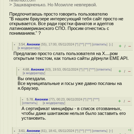
nintendo.com
> Зашкварненько. Но Мозилле невпервой.
Предпочитаешь просто говорить пользователю
"В нашем браузере интересующий тебя сайт просто не
открывается. Все ради горстки фанатов и адептов
латиноамериканского СПО. Просим отнестись с
пониманием." ?
3.54
,
Аноним
(
55
), 17:00, 05/11/2024 [
^
] [
^^
] [
^^^
] [
ответить
]
[
↓
]
+
–
/
[
к модератору
]
Предлагаю просто слать пользователя на Х....ром
открытым текстом, как только сайты дёрнули EME API.
4.68
,
Аноним
(
63
), 19:53, 05/11/2024 [
^
] [
^^
] [
^^^
] [
ответить
]
+
–
/
[
к модератору
]
Вы опездали.
Все муниципальные и госы уже давно посланы на
я.браузер.
5.78
,
Аноним
(
77
), 00:23, 06/11/2024 [
^
] [
^^
] [
^^^
]
+
–
/
[
ответить
]
[
к модератору
]
А сертификат минцифры - в список отозванных,
чтобы даже шантажом нельзя было заставить его
установить.
+1
3.61
,
Аноним
(
61
), 18:41, 05/11/2024 [
^
] [
^^
] [
^^^
] [
ответить
]
[
↑
]