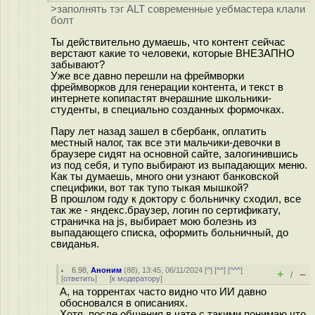
>заполнять тэг ALT современные уебмастера клали
болт
Ты действительно думаешь, что контент сейчас
верстают какие то человеки, которые ВНЕЗАПНО
забывают?
Уже все давно перешли на фреймворки
фреймворков для генерации контента, и текст в
интернете копипастят вчерашние школьники-
студенты, в специально созданных формочках.
Пару лет назад зашел в сбербанк, оплатить
местный налог, так все эти мальчики-девочки в
браузере сидят на основной сайте, залогинившись
из под себя, и тупо выбирают из выпадающих меню.
Как ты думаешь, много они узнают банковской
специфики, вот так тупо тыкая мышкой?
В прошлом году к доктору с больничку сходил, все
так же - яндекс.браузер, логин по сертификату,
страничка на js, выбирает мою болезнь из
выпадающего списка, оформить больничный, до
свиданья.
6.98
,
Аноним
(
88
), 13:45, 06/11/2024 [
^
] [
^^
] [
^^^
]
+
–
/
[
ответить
]
[
к модератору
]
А, на торрентах часто видно что ИИ давно
обосновался в описаниях.
Хотя, после общения в чате с такими понимаю что