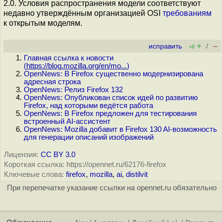
2.0. Условия распространения модели соответствуют
недавно утверждённым организацией OSI
требованиям
к открытым моделям.
+
–
исправить
/
+6
Главная ссылка к новости
(
https://blog.mozilla.org/en/mo...
)
OpenNews: В Firefox существенно модернизирована
адресная строка
OpenNews: Релиз Firefox 132
OpenNews: Опубликован список идей по развитию
Firefox, над которыми ведётся работа
OpenNews: В Firefox предложен для тестирования
встроенный AI-ассистент
OpenNews: Mozilla добавит в Firefox 130 AI-возможность
для генерации описаний изображений
Лицензия:
CC BY 3.0
Короткая ссылка: https://opennet.ru/62176-firefox
Ключевые слова:
firefox
,
mozilla
,
ai
,
distilvit
При перепечатке указание ссылки на opennet.ru обязательно