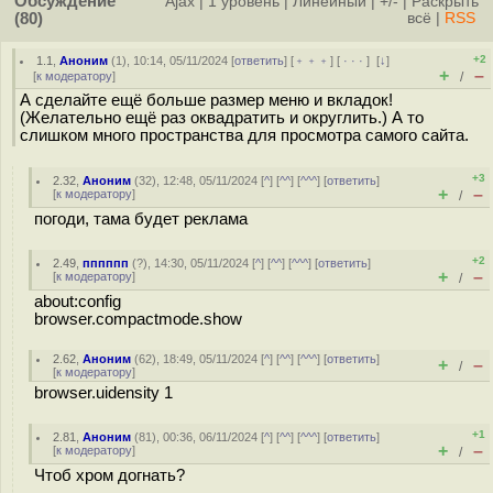
Обсуждение
Ajax
|
1 уровень
|
Линейный
|
+/-
|
Раскрыть
(80)
всё
|
RSS
+2
1.1
,
Аноним
(
1
), 10:14, 05/11/2024 [
ответить
] [
﹢﹢﹢
] [
· · ·
]
[
↓
]
+
–
[
к модератору
]
/
А сделайте ещё больше размер меню и вкладок!
(Желательно ещё раз оквадратить и округлить.) А то
слишком много пространства для просмотра самого сайта.
+3
2.32
,
Аноним
(
32
), 12:48, 05/11/2024 [
^
] [
^^
] [
^^^
] [
ответить
]
+
–
[
к модератору
]
/
погоди, тама будет реклама
+2
2.49
,
пппппп
(
?
), 14:30, 05/11/2024 [
^
] [
^^
] [
^^^
] [
ответить
]
+
–
[
к модератору
]
/
about:config
browser.compactmode.show
2.62
,
Аноним
(
62
), 18:49, 05/11/2024 [
^
] [
^^
] [
^^^
] [
ответить
]
+
–
/
[
к модератору
]
browser.uidensity 1
+1
2.81
,
Аноним
(
81
), 00:36, 06/11/2024 [
^
] [
^^
] [
^^^
] [
ответить
]
+
–
[
к модератору
]
/
Чтоб хром догнать?