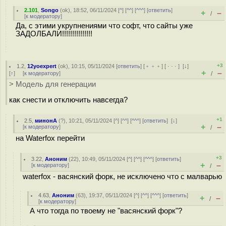
2.101
,
Songo
(
ok
), 18:52, 06/11/2024 [
^
] [
^^
] [
^^^
] [
ответить
]
+
–
/
[
к модератору
]
Да, с этими укрупнениями что софт, что сайты уже
ЗАДОЛБАЛИ!!!!!!!!!!!!!!!
+3
1.2
,
12yoexpert
(
ok
), 10:15, 05/11/2024 [
ответить
] [
﹢﹢﹢
] [
· · ·
]
[
↓
]
+
–
[
↑
] [
к модератору
]
/
> Модель для генерации
как снести и отключить навсегда?
+1
2.5
,
минонА
(
?
), 10:21, 05/11/2024 [
^
] [
^^
] [
^^^
] [
ответить
]
[
↓
]
+
–
[
к модератору
]
/
на Waterfox перейти
+3
3.22
,
Аноним
(
22
), 10:49, 05/11/2024 [
^
] [
^^
] [
^^^
] [
ответить
]
+
–
[
к модератору
]
/
waterfox - васянский форк, не исключено что с малварью
4.63
,
Аноним
(
63
), 19:37, 05/11/2024 [
^
] [
^^
] [
^^^
] [
ответить
]
+
–
/
[
к модератору
]
А что тогда по твоему не "васянский форк"?