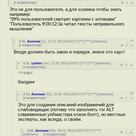
+
–
[
к модератору
]
/
Это не для пользователя, а для хозяина чтобы знать
например:
"99% пользователей смотрят картинки с котиками"
"Пользователь ff:00:12:3a читал тексты неправильного
мышления"
+1
3.30
,
Аноним
(
1
), 12:10, 05/11/2024 [
^
] [
^^
] [
^^^
] [
ответить
]
+
–
[
к модератору
]
/
Везде должен быть закон и порядок, иначе это хаус!
4.31
,
ryoken
(
ok
), 12:29, 05/11/2024 [
^
] [
^^
] [
^^^
] [
ответить
]
+
–
/
[
к модератору
]
>>хаус
билдинг
+2
4.53
,
Аноним
(
53
), 15:34, 05/11/2024 [
^
] [
^^
] [
^^^
] [
ответить
]
+
–
[
к модератору
]
/
Это для создания описаний изображений для
слабовидящих (потому что заполнять тэг ALT
современные уебмастера клали болт), но местные
эксперты, как всегда, о своём.
5.66
,
Аноним
(
63
), 19:51, 05/11/2024 [
^
] [
^^
] [
^^^
]
+
–
/
[
ответить
]
[
к модератору
]