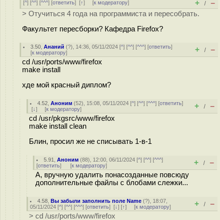
+
–
[
^
] [
^^
] [
^^^
] [
ответить
]
[
↑
] [
к модератору
]
/
> Отучиться 4 года на программиста и пересобрать.
Факультет пересборки? Кафедра Firefox?
3.50
,
Ананий
(
?
), 14:36, 05/11/2024 [
^
] [
^^
] [
^^^
] [
ответить
]
+
–
/
[
к модератору
]
cd /usr/ports/www/firefox
make install
хде мой красный диплом?
4.52
,
Аноним
(
52
), 15:08, 05/11/2024 [
^
] [
^^
] [
^^^
] [
ответить
]
+
–
/
[
↓
] [
к модератору
]
cd /usr/pkgsrc/www/firefox
make install clean
Блин, просил же не списывать 1-в-1
5.91
,
Аноним
(
88
), 12:00, 06/11/2024 [
^
] [
^^
] [
^^^
]
+
–
/
[
ответить
]
[
к модератору
]
А, вручную удалить понасозданные повсюду
дополнительные файлы с блобами слежки...
4.58
,
Вы забыли заполнить поле Name
(
?
), 18:07,
+
–
/
05/11/2024 [
^
] [
^^
] [
^^^
] [
ответить
]
[
↓
] [
↑
] [
к модератору
]
> cd /usr/ports/www/firefox