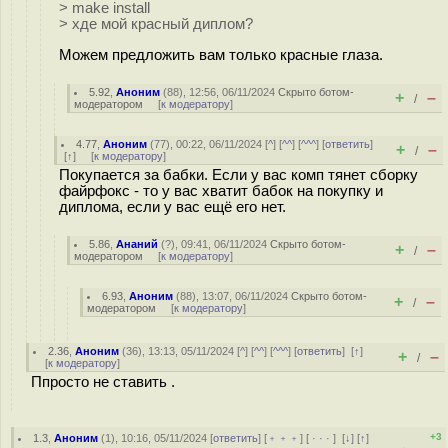
> make install
> хде мой красный диплом?
Можем предложить вам только красные глаза.
5.92
,
Аноним
(
88
), 12:56, 06/11/2024
Скрыто ботом-
+
–
/
модератором
[
к модератору
]
4.77
,
Аноним
(
77
), 00:22, 06/11/2024 [
^
] [
^^
] [
^^^
] [
ответить
]
+
–
/
[
↑
] [
к модератору
]
Покупается за бабки. Если у вас комп тянет сборку
файрфокс - то у вас хватит бабок на покупку и
диплома, если у вас ещё его нет.
5.86
,
Ананий
(
?
), 09:41, 06/11/2024
Скрыто ботом-
+
–
/
модератором
[
к модератору
]
6.93
,
Аноним
(
88
), 13:07, 06/11/2024
Скрыто ботом-
+
–
/
модератором
[
к модератору
]
2.36
,
Аноним
(
36
), 13:13, 05/11/2024 [
^
] [
^^
] [
^^^
] [
ответить
]
[
↑
]
+
–
/
[
к модератору
]
Ппросто не ставить .
+3
1.3
,
Аноним
(
1
), 10:16, 05/11/2024 [
ответить
] [
﹢﹢﹢
] [
· · ·
]
[
↓
] [
↑
]