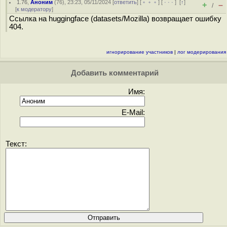
1.76
,
Аноним
(
76
), 23:23, 05/11/2024 [
ответить
] [
﹢﹢﹢
] [
· · ·
]
[
↑
]
+
–
/
[
к модератору
]
Ссылка на huggingface (datasets/Mozilla) возвращает ошибку
404.
игнорирование участников
|
лог модерирования
Добавить комментарий
Имя:
E-Mail:
Текст: