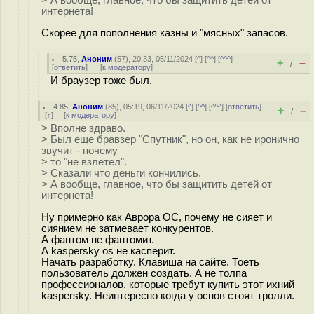
интернета!
Скорее для пополнения казны и "мясных" запасов.
5.75
,
Аноним
(
57
), 20:33, 05/11/2024 [
^
] [
^^
] [
^^^
]
+
–
/
[
ответить
]
[
к модератору
]
И браузер тоже был.
4.85
,
Аноним
(
85
), 05:19, 06/11/2024 [
^
] [
^^
] [
^^^
] [
ответить
]
+
–
/
[
↑
] [
к модератору
]
> Вполне здраво.
> Был еще бравзер "Спутник", но он, как не иронично
звучит - почему
> то "не взлетел".
> Сказали что деньги кончились.
> А вообще, главное, что бы защитить детей от
интернета!
Ну примерно как Аврора ОС, почему не сияет и
сиянием не затмевает конкурентов.
А фантом не фантомит.
А kaspersky os не касперит.
Начать разработку. Клавиша на сайте. Тоеть
пользователь должен создать. А не толпа
профессионалов, которые требут купить этот ихний
kaspersky. Неинтересно когда у основ стоят тролли.