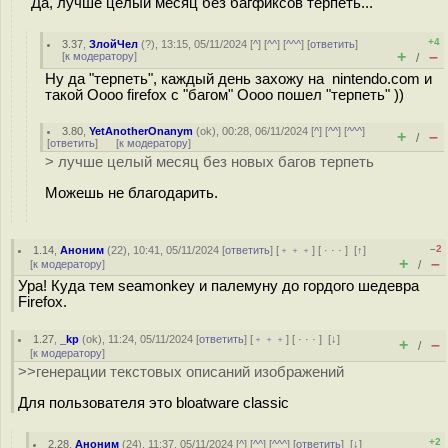
Да, лучше целый месяц без багфиксов терпеть...
+4
3.37
,
ЗлойЧел
(
?
), 13:15, 05/11/2024 [
^
] [
^^
] [
^^^
] [
ответить
]
+
–
[
к модератору
]
/
Ну да "терпеть", каждый день захожу на nintendo.com и
такой Оооо firefox с "багом" Оооо пошел "терпеть" ))
3.80
,
YetAnotherOnanym
(
ok
), 00:28, 06/11/2024 [
^
] [
^^
] [
^^^
]
+
–
/
[
ответить
]
[
к модератору
]
> лучше целый месяц без новых багов терпеть
Можешь не благодарить.
–2
1.14
,
Аноним
(
22
), 10:41, 05/11/2024 [
ответить
] [
﹢﹢﹢
] [
· · ·
]
[
↑
]
+
–
[
к модератору
]
/
Ура! Куда тем seamonkey и палемуну до гордого шедевра
Firefox.
1.27
,
_kp
(
ok
), 11:24, 05/11/2024 [
ответить
] [
﹢﹢﹢
] [
· · ·
]
[
↓
]
+
–
/
[
к модератору
]
>>генерации текстовых описаний изображений
Для пользователя это bloatware classic
+2
2.28
,
Аноним
(
24
), 11:37, 05/11/2024 [
^
] [
^^
] [
^^^
] [
ответить
]
[
↓
]