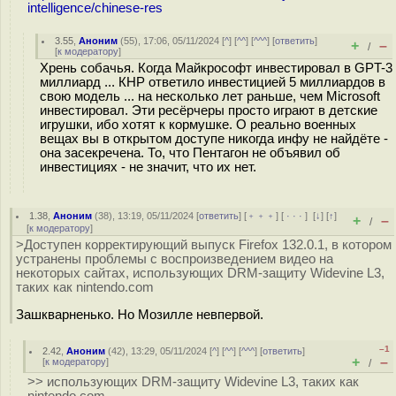
intelligence/chinese-res
3.55
,
Аноним
(
55
), 17:06, 05/11/2024 [
^
] [
^^
] [
^^^
] [
ответить
]
+
–
/
[
к модератору
]
Хрень собачья. Когда Майкрософт инвестировал в GPT-3
миллиард ... КНР ответило инвестицией 5 миллиардов в
свою модель ... на несколько лет раньше, чем Microsoft
инвестировал. Эти ресёрчеры просто играют в детские
игрушки, ибо хотят к кормушке. О реально военных
вещах вы в открытом доступе никогда инфу не найдёте -
она засекречена. То, что Пентагон не объявил об
инвестициях - не значит, что их нет.
1.38
,
Аноним
(
38
), 13:19, 05/11/2024 [
ответить
] [
﹢﹢﹢
] [
· · ·
]
[
↓
] [
↑
]
+
–
/
[
к модератору
]
>Доступен корректирующий выпуск Firefox 132.0.1, в котором
устранены проблемы с воспроизведением видео на
некоторых сайтах, использующих DRM-защиту Widevine L3,
таких как nintendo.com
Зашкварненько. Но Мозилле невпервой.
–1
2.42
,
Аноним
(
42
), 13:29, 05/11/2024 [
^
] [
^^
] [
^^^
] [
ответить
]
+
–
[
к модератору
]
/
>> использующих DRM-защиту Widevine L3, таких как