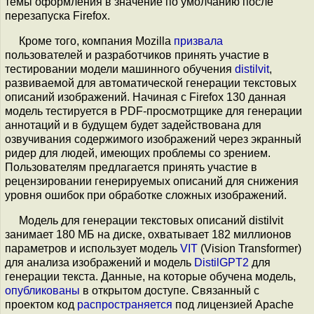
темы оформления в значение по умолчанию после
перезапуска Firefox.
Кроме того, компания Mozilla
призвала
пользователей и разработчиков принять участие в
тестировании модели машинного обучения
distilvit
,
развиваемой для автоматической генерации текстовых
описаний изображений. Начиная с Firefox 130 данная
модель тестируется в PDF-просмотрщике для генерации
аннотаций и в будущем будет задействована для
озвучивания содержимого изображений через экранный
ридер для людей, имеющих проблемы со зрением.
Пользователям предлагается принять участие в
рецензировании генерируемых описаний для снижения
уровня ошибок при обработке сложных изображений.
Модель для генерации текстовых описаний distilvit
занимает 180 МБ на диске, охватывает 182 миллионов
параметров и использует модель
VIT
(Vision Transformer)
для анализа изображений и модель
DistilGPT2
для
генерации текста. Данные, на которые обучена модель,
опубликованы
в открытом доступе. Связанный с
проектом код
распространяется
под лицензией Apache