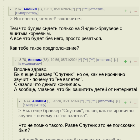
2.67
,
Аноним
(
-
), 19:52, 05/11/2024 [
^
] [
^^
] [
^^^
] [
ответить
]
+
–
/
[
к модератору
]
> Интересно, чем всё закончится.
Тем что будем сидеть только на Яндекс-браузере с
вшитым корневым.
А все что будет без него, просто резаться.
Как тебе такое предположение?
3.70
,
Аноним
(
63
), 19:56, 05/11/2024 [
^
] [
^^
] [
^^^
] [
ответить
]
[
↓
]
+
–
/
[
к модератору
]
Вполне здраво.
Был еще бравзер "Спутник", но он, как не иронично
звучит - почему то "не взлетел".
Сказали что деньги кончились.
А вообще, главное, что бы защитить детей от интернета!
4.74
,
Аноним
(
-
), 20:20, 05/11/2024 [
^
] [
^^
] [
^^^
] [
ответить
]
[
↓
]
+
–
/
[
к модератору
]
> Был еще бравзер "Спутник", но он, как не иронично
звучит - почему то "не взлетел".
Что не помню такого. Разве Спутник это не поисковик
был?
> А вообще, главное, что бы защитить детей от