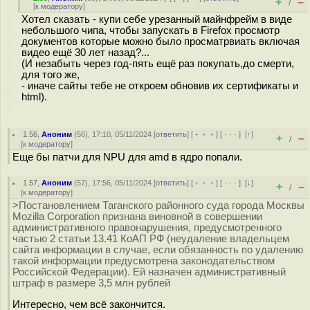
+
–
/
[
к модератору
]
Хотел сказать - купи себе урезанный майнфрейм в виде
небольшого чипа, чтобы запускать в Firefox просмотр
документов которые можно было просматрвиать включая
видео ещё 30 лет назад?...
(И незабыть через год-пять ещё раз покупать,до смерти,
для того же,
- иначе сайты тебе не откроем обновив их сертификаты и
html).
1.56
,
Аноним
(
56
), 17:10, 05/11/2024 [
ответить
] [
﹢﹢﹢
] [
· · ·
]
[
↑
]
+
–
/
[
к модератору
]
Еще бы патчи для NPU для amd в ядро попали.
1.57
,
Аноним
(
57
), 17:56, 05/11/2024 [
ответить
] [
﹢﹢﹢
] [
· · ·
]
[
↓
]
+
–
/
[
к модератору
]
>Постановлением Таганского районного суда города Москвы
Mozilla Corporation признана виновной в совершении
административного правонарушения, предусмотренного
частью 2 статьи 13.41 КоАП РФ (неудаление владельцем
сайта информации в случае, если обязанность по удалению
такой информации предусмотрена законодательством
Российской Федерации). Ей назначен административный
штраф в размере 3,5 млн рублей
Интересно, чем всё закончится.