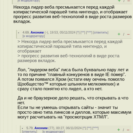
+
–
[
к модератору
]
/
Некогда лидер веба пресмыкается перед каждой
копирастической парашей типа нинтендо, и отображает
прогресс развития веб-технологий в виде роста размеров
вкладок.
4.69
,
Аноним
(
-
), 19:53, 05/11/2024 [
^
] [
^^
] [
^^^
] [
ответить
]
+
–
/
[
к модератору
]
> Некогда лидер веба пресмыкается перед каждой
копирастической парашей типа нинтендо, и
отображает
> прогресс развития веб-технологий в виде роста
размеров вкладок.
Лол, "лидером веба" лиса была буквально пару лет и
то по причине "главный конкуренов в виде IE помер".
А потом появился Хром (кстати ему оечень помогло
Щоо6щество™ которые шпыняли мелкомягких) и
сразу стало понятно кто лидел, а кто нет.
Да и не браузерное дело решать, что открывать а что
нет.
Если ты не умеешь открывать сайты - значит ты
просто овно типа линксов и диллов, которые максимум
могут расчитывать на "просмотрщик ХТМЛ".
5.79
,
Аноним
(
77
), 00:27, 06/11/2024 [
^
] [
^^
] [
^^^
]
+
–
/
[
ответить
]
[
к модератору
]