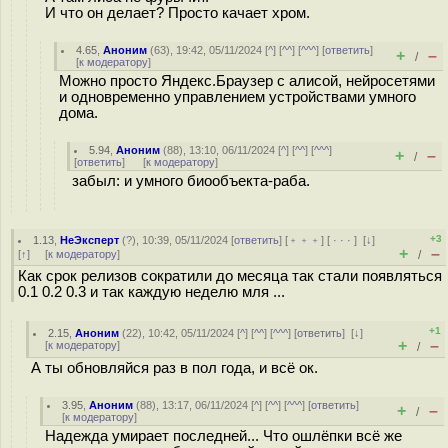
И что он делает? Просто качает хром.
4.65
,
Аноним
(
63
), 19:42, 05/11/2024 [
^
] [
^^
] [
^^^
] [
ответить
]
+
–
/
[
к модератору
]
Можно просто Яндекс.Браузер с алисой, нейросетями
и одновременно управлением устройствами умного
дома.
5.94
,
Аноним
(
88
), 13:10, 06/11/2024 [
^
] [
^^
] [
^^^
]
+
–
/
[
ответить
]
[
к модератору
]
забыл: и умного биообъекта-раба.
+3
1.13
,
НеЭксперт
(
?
), 10:39, 05/11/2024 [
ответить
] [
﹢﹢﹢
] [
· · ·
]
[
↓
]
+
–
[
↑
] [
к модератору
]
/
Как срок релизов сократили до месяца так стали появляться
0.1 0.2 0.3 и так каждую неделю мля ...
+1
2.15
,
Аноним
(
22
), 10:42, 05/11/2024 [
^
] [
^^
] [
^^^
] [
ответить
]
[
↓
]
+
–
[
к модератору
]
/
А ты обновляйся раз в пол года, и всё ок.
3.95
,
Аноним
(
88
), 13:17, 06/11/2024 [
^
] [
^^
] [
^^^
] [
ответить
]
+
–
/
[
к модератору
]
Надежда умирает последней... Что ошлёпки всё же