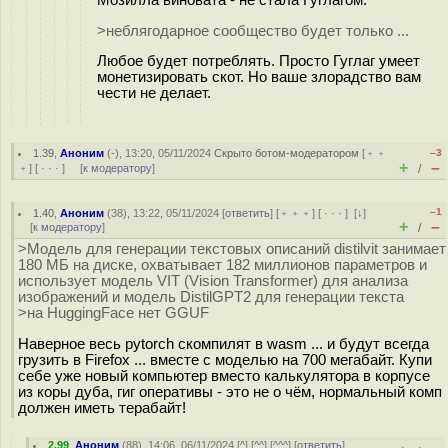
>неблягодарное сообщество будет только ...
Любое будет потреблять. Просто Гуглаг умеет
монетизировать скот. Но ваше злорадство вам
чести не делает.
1.39
,
Аноним
(
-
), 13:20, 05/11/2024
Скрыто ботом-модератором
[
﹢﹢
–3
+
–
﹢
] [
· · ·
] [
к модератору
]
/
–1
1.40
,
Аноним
(
38
), 13:22, 05/11/2024 [
ответить
] [
﹢﹢﹢
] [
· · ·
]
[
↓
]
+
–
[
к модератору
]
/
>Модель для генерации текстовых описаний distilvit занимает
180 МБ на диске, охватывает 182 миллионов параметров и
использует модель VIT (Vision Transformer) для анализа
изображений и модель DistilGPT2 для генерации текста
>на HuggingFace нет GGUF
Наверное весь pytorch скомпилят в wasm ... и будут всегда
грузить в Firefox ... вместе с моделью на 700 мегабайт. Купи
себе уже новый компьютер вместо калькулятора в корпусе
из коры дуба, гиг оперативы - это не о чём, нормальный комп
должен иметь терабайт!
2.99
,
Аноним
(
88
), 14:06, 06/11/2024 [
^
] [
^^
] [
^^^
] [
ответить
]