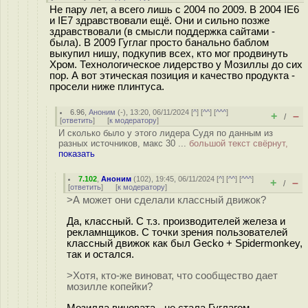
Не пару лет, а всего лишь с 2004 по 2009. В 2004 IE6
и IE7 здравствовали ещё. Они и сильно позже
здравствовали (в смысли поддержка сайтами -
была). В 2009 Гуглаг просто банально баблом
выкупил нишу, подкупив всех, кто мог продвинуть
Хром. Технологическое лидерство у Мозиллы до сих
пор. А вот этическая позиция и качество продукта -
просели ниже плинтуса.
6.96
,
Аноним
(
-
), 13:20, 06/11/2024 [
^
] [
^^
] [
^^^
]
+
–
/
[
ответить
]
[
к модератору
]
И сколько было у этого лидера Судя по данным из
разных источников, макс 30 ...
большой текст свёрнут,
показать
7.102
,
Аноним
(
102
), 19:45, 06/11/2024 [
^
] [
^^
] [
^^^
]
+
–
/
[
ответить
]
[
к модератору
]
>А может они сделали классный движок?
Да, классный. С т.з. производителей железа и
рекламнщиков. С точки зрения пользователей
классный движок как был Gecko + Spidermonkey,
так и остался.
>Хотя, кто-же виноват, что сообщество дает
мозилле копейки?
Мозилла виновата - не стала Гуглагом.