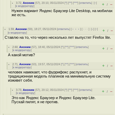
3.72
,
Аноним
(
57
), 20:10, 05/11/2024 [
^
] [
^^
] [
^^^
] [
ответить
]
[
↑
]
+
–
/
[
к модератору
]
Нужен вариант Яндекс Браузер Lite Desktop, на мобилах
же есть.
1.59
,
Аноним
(
59
), 18:27, 05/11/2024 [
ответить
] [
﹢﹢﹢
] [
· · ·
]
[
↓
] [
↑
]
+
–
/
[
к модератору
]
Ставлю на то, что через несколько лет выпустят Firefox lite.
2.60
,
Аноним
(
57
), 18:40, 05/11/2024 [
^
] [
^^
] [
^^^
] [
ответить
]
+
–
/
[
к модератору
]
А какой мотив?
2.71
,
Аноним
(
63
), 19:57, 05/11/2024 [
^
] [
^^
] [
^^^
] [
ответить
]
+
–
/
[
к модератору
]
человек намекает, что фуррифокс распухнет, и
традиционная модель плагинов на минимальную систему
изживет себя.
3.73
,
Аноним
(
57
), 20:12, 05/11/2024 [
^
] [
^^
] [
^^^
] [
ответить
]
+
–
/
[
к модератору
]
Это как Яндекс Браузер и Яндекс Браузер Lite.
Пускай пилят, я не против.