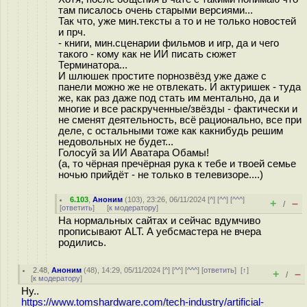
там писалось очень старыми версиями...
Так что, уже мин.тексты а то и не только новостей
и прч.
- книги, мин.сценарии фильмов и игр, да и чего
такого - кому как не ИИ писать сюжет
Терминатора...
И шлюшек простите порнозвёзд уже даже с
панели можно же не отвлекать. И актуришек - туда
же, как раз даже под стать им ментально, да и
многие и все раскрученные/звёзды - фактически и
не сменят деятельность, всё рационально, все при
деле, с остальными тоже как какнибудь решим
недовольных не будет...
Голосуй за ИИ Аватара Обамы!
(а, то чёрная пречёрная рука к тебе и твоей семье
ночью прийдёт - не только в телевизоре....)
6.103
,
Аноним
(
103
), 23:26, 06/11/2024 [
^
] [
^^
] [
^^^
]
+
–
/
[
ответить
]
[
к модератору
]
На нормальных сайтах и сейчас вдумчиво
прописывают ALT. А уебсмастера не вчера
родились.
2.48
,
Аноним
(
48
), 14:29, 05/11/2024 [
^
] [
^^
] [
^^^
] [
ответить
]
[
↑
]
+
–
/
[
к модератору
]
Ну..
https://www.tomshardware.com/tech-industry/artificial-