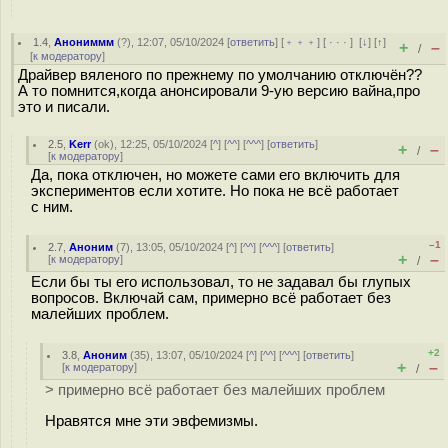
1.4
,
Анониммм
(
?
), 12:07, 05/10/2024 [
ответить
] [
﹢﹢﹢
] [
· · ·
]
[
↓
] [
↑
]
+
–
/
[
к модератору
]
Драйвер вяленого по прежнему по умолчанию отключён??
А то помнится,когда анонсировали 9-ую версию вайна,про
это и писали.
2.5
,
Kerr
(
ok
), 12:25, 05/10/2024 [
^
] [
^^
] [
^^^
] [
ответить
]
+
–
/
[
к модератору
]
Да, пока отключен, но можете сами его включить для
экспериментов если хотите. Но пока не всё работает
с ним.
–1
2.7
,
Аноним
(
7
), 13:05, 05/10/2024 [
^
] [
^^
] [
^^^
] [
ответить
]
+
–
[
к модератору
]
/
Если бы ты его использовал, то не задавал бы глупых
вопросов. Включай сам, примерно всё работает без
малейших проблем.
+2
3.8
,
Аноним
(
35
), 13:07, 05/10/2024 [
^
] [
^^
] [
^^^
] [
ответить
]
+
–
[
к модератору
]
/
> примерно всё работает без малейших проблем
Нравятся мне эти эвфемизмы.