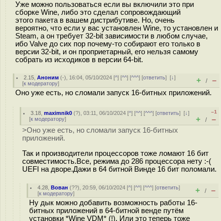
Уже можно пользоваться если вы включили это при
сборке Wine, либо это сделал сопровождающий
этого пакета в вашем дистрибутиве. Но, очень
вероятно, что если у вас установлен Wine, то установлен и
Steam, а он требует 32-bit зависимости в любом случае,
ибо Valve до сих пор почему-то собирают его только в
версии 32-bit, и он проприетарный, его нельзя самому
собрать из исходиков в версии 64-bit.
2.15
,
Аноним
(
-
), 16:04, 05/10/2024 [
^
] [
^^
] [
^^^
] [
ответить
]
[
↓
]
+
–
/
[
к модератору
]
Оно уже есть, но сломали запуск 16-битных приложений.
–1
3.18
,
maximnik0
(
?
), 03:11, 06/10/2024 [
^
] [
^^
] [
^^^
] [
ответить
]
[
↓
]
+
–
[
к модератору
]
/
>Оно уже есть, но сломали запуск 16-битных
приложений.
Так и производители процессоров тоже ломают 16 бит
совместимость.Все, режима до 286 процессора нету :-(
UEFI на дворе.Дажи в 64 битной Винде 16 бит поломали.
4.28
,
Вован
(
??
), 20:59, 06/10/2024 [
^
] [
^^
] [
^^^
] [
ответить
]
+
–
/
[
к модератору
]
Ну дык можно добавить возможность работы 16-
битных приложений в 64-битной венде путём
установки *Wine VDM* (!). Или это теперь тоже