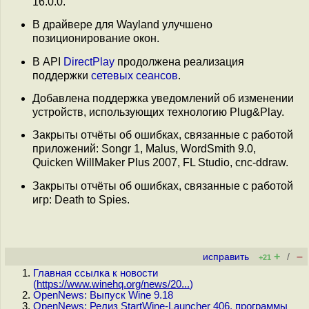
16.0.0.
В драйвере для Wayland улучшено
позиционирование окон.
В API
DirectPlay
продолжена реализация
поддержки
сетевых сеансов
.
Добавлена поддержка уведомлений об изменении
устройств, использующих технологию Plug&Play.
Закрыты отчёты об ошибках, связанные с работой
приложений: Songr 1, Malus, WordSmith 9.0,
Quicken WillMaker Plus 2007, FL Studio, cnc-ddraw.
Закрыты отчёты об ошибках, связанные с работой
игр: Death to Spies.
+
–
исправить
/
+21
Главная ссылка к новости
(
https://www.winehq.org/news/20...
)
OpenNews: Выпуск Wine 9.18
OpenNews: Релиз StartWine-Launcher 406, программы