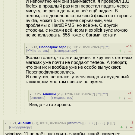
И непонятно чем они занимаются, я проверял 131
firefox в прошлый раз и он перестал падать через
минуту, но раз в день-два всё ещё падает. В
целом, это довольно серьёзный факап со стороны
nvidia, может быть менее серьёзный, чем
проблемы с HardDPMS, но всё же. С другой
стороны, с иксами всё норм и explicit sync можно
не использовать. 555 тоже с багами, кстати.
–10
6.13
,
Свободное горе
(
?
), 13:58, 05/10/2024 [
^
] [
^^
]
+
–
[
^^^
] [
ответить
]
[
к модератору
]
/
Жалко только, что эти радеоны в крупных сетевых
магазах уже почти не продают теперь. А говорят,
что они их и вообще уже не особо выпускают.
Перепрофилировались.
Я пошутил, не жалко, у меня винда и амудешный
глюкодром мне там совсем не нужен.
–2
7.25
,
Аноним
(
25
), 12:34, 06/10/2024 [
^
] [
^^
] [
^^^
]
+
–
[
ответить
]
[
к модератору
]
/
Винда - это хорошо.
–3
1.21
,
Аноним
(
21
), 09:30, 06/10/2024 [
ответить
] [
﹢﹢﹢
] [
· · ·
]
[
↓
] [
↑
]
+
–
[
к модератору
]
/
windows 11 не даёт настроить службы, какой наименее