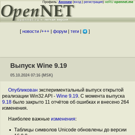
Профиль:
Аноним
(
вход
|
регистрация
)
неRU
opennet.me
[
новости
/
+++
|
форум
|
теги
|
]
Выпуск Wine 9.19
05.10.2024 07:16 (MSK)
Опубликован
экспериментальный выпуск открытой
реализации Win32 API -
Wine 9.19
. С момента выпуска
9.18
было закрыто 11 отчётов об ошибках и внесено 264
изменения.
Наиболее важные
изменения
:
Таблицы символов Unicode обновлены до версии