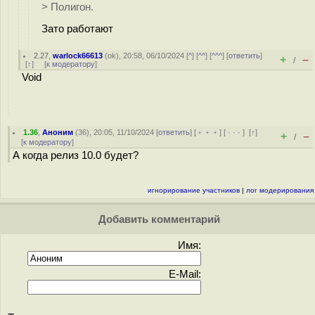
> Полигон.
Зато работают
2.27
,
warlock66613
(
ok
), 20:58, 06/10/2024 [
^
] [
^^
] [
^^^
] [
ответить
]
+
–
/
[
↑
] [
к модератору
]
Void
1.36
,
Аноним
(
36
), 20:05, 11/10/2024 [
ответить
] [
﹢﹢﹢
] [
· · ·
]
[
↑
]
+
–
/
[
к модератору
]
А когда релиз 10.0 будет?
игнорирование участников
|
лог модерирования
Добавить комментарий
Имя:
E-Mail: