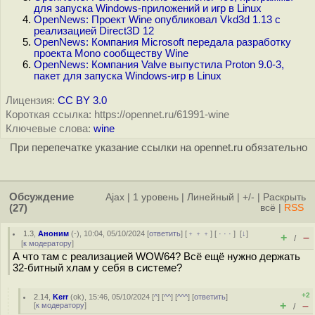
для запуска Windows-приложений и игр в Linux
OpenNews: Проект Wine опубликовал Vkd3d 1.13 с
реализацией Direct3D 12
OpenNews: Компания Microsoft передала разработку
проекта Mono сообществу Wine
OpenNews: Компания Valve выпустила Proton 9.0-3,
пакет для запуска Windows-игр в Linux
Лицензия:
CC BY 3.0
Короткая ссылка: https://opennet.ru/61991-wine
Ключевые слова:
wine
При перепечатке указание ссылки на opennet.ru обязательно
Обсуждение
Ajax
|
1 уровень
|
Линейный
|
+/-
|
Раскрыть
(27)
всё
|
RSS
1.3
,
Аноним
(
-
), 10:04, 05/10/2024 [
ответить
] [
﹢﹢﹢
] [
· · ·
]
[
↓
]
+
–
/
[
к модератору
]
А что там с реализацией WOW64? Всё ещё нужно держать
32-битный хлам у себя в системе?
+2
2.14
,
Kerr
(
ok
), 15:46, 05/10/2024 [
^
] [
^^
] [
^^^
] [
ответить
]
+
–
[
к модератору
]
/