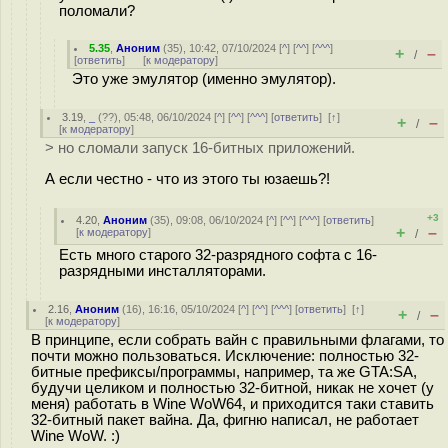
поломали?
5.35
,
Аноним
(
35
), 10:42, 07/10/2024 [
^
] [
^^
] [
^^^
]
+
–
/
[
ответить
]
[
к модератору
]
Это уже эмулятор (именно эмулятор).
3.19
,
_
(
??
), 05:48, 06/10/2024 [
^
] [
^^
] [
^^^
] [
ответить
]
[
↑
]
+
–
/
[
к модератору
]
> но сломали запуск 16-битных приложений.
А если честно - что из этого ты юзаешь?!
+3
4.20
,
Аноним
(
35
), 09:08, 06/10/2024 [
^
] [
^^
] [
^^^
] [
ответить
]
+
–
[
к модератору
]
/
Есть много старого 32-разрядного софта с 16-
разрядными инсталляторами.
2.16
,
Аноним
(
16
), 16:16, 05/10/2024 [
^
] [
^^
] [
^^^
] [
ответить
]
[
↑
]
+
–
/
[
к модератору
]
В принципе, если собрать вайн с правильными флагами, то
почти можно пользоваться. Исключение: полностью 32-
битные префиксы/программы, например, та же GTA:SA,
будучи целиком и полностью 32-битной, никак не хочет (у
меня) работать в Wine WoW64, и приходится таки ставить
32-битный пакет вайна. Да, фигню написал, не работает
Wine WoW. :)