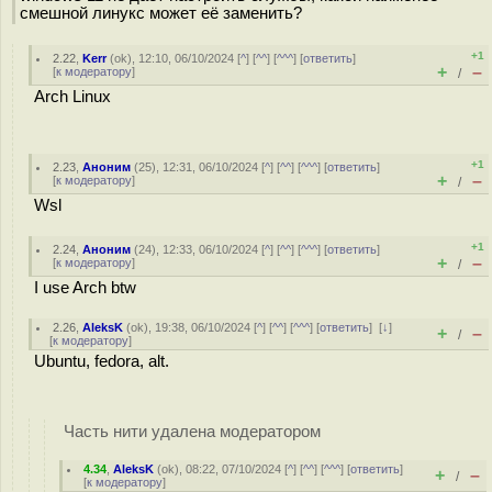
смешной линукс может её заменить?
+1
2.22
,
Kerr
(
ok
), 12:10, 06/10/2024 [
^
] [
^^
] [
^^^
] [
ответить
]
+
–
[
к модератору
]
/
Arch Linux
+1
2.23
,
Аноним
(
25
), 12:31, 06/10/2024 [
^
] [
^^
] [
^^^
] [
ответить
]
+
–
[
к модератору
]
/
Wsl
+1
2.24
,
Аноним
(
24
), 12:33, 06/10/2024 [
^
] [
^^
] [
^^^
] [
ответить
]
+
–
[
к модератору
]
/
I use Arch btw
2.26
,
AleksK
(
ok
), 19:38, 06/10/2024 [
^
] [
^^
] [
^^^
] [
ответить
]
[
↓
]
+
–
/
[
к модератору
]
Ubuntu, fedora, alt.
Часть нити удалена модератором
4.34
,
AleksK
(
ok
), 08:22, 07/10/2024 [
^
] [
^^
] [
^^^
] [
ответить
]
+
–
/
[
к модератору
]