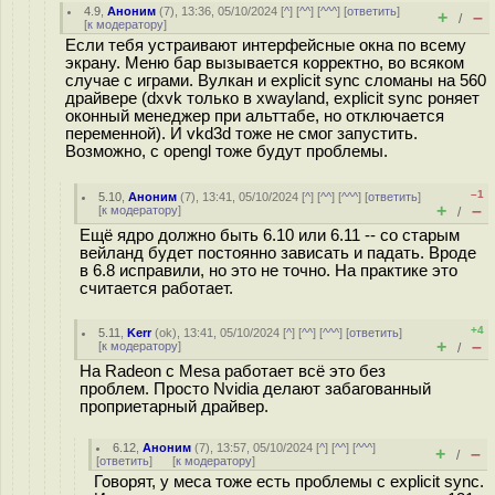
4.9
,
Аноним
(
7
), 13:36, 05/10/2024 [
^
] [
^^
] [
^^^
] [
ответить
]
+
–
/
[
к модератору
]
Если тебя устраивают интерфейсные окна по всему
экрану. Меню бар вызывается корректно, во всяком
случае с играми. Вулкан и explicit sync сломаны на 560
драйвере (dxvk только в xwayland, explicit sync роняет
оконный менеджер при альттабе, но отключается
переменной). И vkd3d тоже не смог запустить.
Возможно, с opengl тоже будут проблемы.
–1
5.10
,
Аноним
(
7
), 13:41, 05/10/2024 [
^
] [
^^
] [
^^^
] [
ответить
]
+
–
[
к модератору
]
/
Ещё ядро должно быть 6.10 или 6.11 -- со старым
вейланд будет постоянно зависать и падать. Вроде
в 6.8 исправили, но это не точно. На практике это
считается работает.
+4
5.11
,
Kerr
(
ok
), 13:41, 05/10/2024 [
^
] [
^^
] [
^^^
] [
ответить
]
+
–
[
к модератору
]
/
На Radeon с Mesa работает всё это без
проблем. Просто Nvidia делают забагованный
проприетарный драйвер.
6.12
,
Аноним
(
7
), 13:57, 05/10/2024 [
^
] [
^^
] [
^^^
]
+
–
/
[
ответить
]
[
к модератору
]
Говорят, у меса тоже есть проблемы с explicit sync.