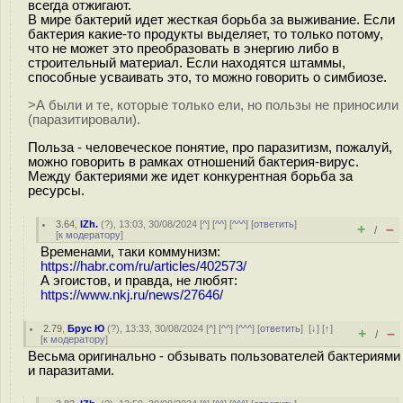
всегда отжигают.
В мире бактерий идет жесткая борьба за выживание. Если
бактерия какие-то продукты выделяет, то только потому,
что не может это преобразовать в энергию либо в
строительный материал. Если находятся штаммы,
способные усваивать это, то можно говорить о симбиозе.
>А были и те, которые только ели, но пользы не приносили
(паразитировали).
Польза - человеческое понятие, про паразитизм, пожалуй,
можно говорить в рамках отношений бактерия-вирус.
Между бактериями же идет конкурентная борьба за
ресурсы.
3.64
,
IZh.
(
?
), 13:03, 30/08/2024 [
^
] [
^^
] [
^^^
] [
ответить
]
+
–
/
[
к модератору
]
Временами, таки коммунизм:
https://habr.com/ru/articles/402573/
А эгоистов, и правда, не любят:
https://www.nkj.ru/news/27646/
2.79
,
Брус Ю
(
?
), 13:33, 30/08/2024 [
^
] [
^^
] [
^^^
] [
ответить
]
[
↓
] [
↑
]
+
–
/
[
к модератору
]
Весьма оригинально - обзывать пользователей бактериями
и паразитами.