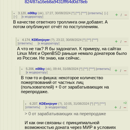
824/87a16eb8a9431fff64d0d78eb
3.120
,
n00by
(
ok
), 17:27, 30/08/2024 [
^
] [
^^
] [
^^^
] [
ответить
]
[
↓
]
+
–
/
[
↑
] [
к модератору
]
В качестве ответного троллинга они добавят. А
потом опубликуют отчёт по поступлениям.
4.174
,
KDEenjoyer
(
?
), 23:22, 30/08/2024 [
^
] [
^^
] [
^^^
]
+
–
/
[
ответить
]
[
к модератору
]
А что не так? Я бы задонатил. К примеру, на сайтах
Linux Mint и OpenBSD раньше немало донатеров было
из России. Не знаю, как сейчас.
5.206
,
n00by
(
ok
), 09:44, 31/08/2024 [
^
] [
^^
] [
^^^
] [
ответить
]
+
–
/
[
к модератору
]
В том-то и фишка: некоторое количество
пожертвований от частных лиц
(пользователей) + 0 от зарабатывающих на
перепродаже.
+2
6.207
,
KDEenjoyer
(
?
), 10:05, 31/08/2024 [
^
] [
^^
] [
^^^
]
+
–
[
ответить
]
[
к модератору
]
/
> 0 от зарабатывающих на перепродаже
И как они связаны с принципиальной
возможностью доната через МИР в условиях