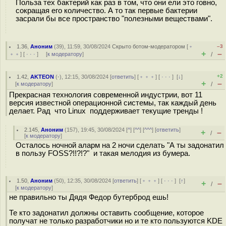
Польза тех бактерий как раз в том, что они ели это гoвно,
сокращая его количество. А то так первые бактерии
зaсрали бы все пространство "полезными веществами".
1.36
,
Аноним
(
39
), 11:59, 30/08/2024
Скрыто ботом-модератором
[
﹢
–3
+
–
﹢﹢
] [
· · ·
] [
к модератору
]
/
+2
1.42
,
AKTEON
(-), 12:15, 30/08/2024 [
ответить
] [
﹢﹢﹢
] [
· · ·
]
[
↓
]
+
–
[
к модератору
]
/
Прекрасная технология современной индустрии, вот 11
версия известной операционной системы, так каждый день
делает. Рад что Linux поддерживает текущие тренды !
2.145
,
Аноним
(
157
), 19:45, 30/08/2024 [
^
] [
^^
] [
^^^
] [
ответить
]
+
–
/
[
к модератору
]
Осталось ночной аларм на 2 ночи сделать "А ты задонатил
в пользу FOSS?!!?!?" и такая мелодия из бумера.
1.50
,
Аноним
(
50
), 12:35, 30/08/2024 [
ответить
] [
﹢﹢﹢
] [
· · ·
]
[
↑
]
+
–
/
[
к модератору
]
не правильно ты Дядя Федор бутерброд ешь!
Те кто задонатил должны оставить сообщение, которое
получат не только разработчики но и те кто пользуются KDE