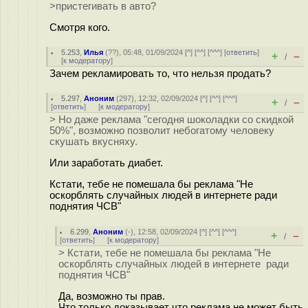
>пристегивать в авто?
Смотря кого.
5.253
,
Илья
(
??
), 05:48, 01/09/2024 [
^
] [
^^
] [
^^^
] [
ответить
]
+
–
/
[
к модератору
]
Зачем рекламировать то, что нельзя продать?
5.297
,
Аноним
(
297
), 12:32, 02/09/2024 [
^
] [
^^
] [
^^^
]
+
–
/
[
ответить
]
[
к модератору
]
> Но даже реклама "сегодня шоколадки со скидкой
50%", возможно позволит небогатому человеку
скушать вкусняху.
Или заработать диабет.
Кстати, тебе не помешала бы реклама "Не
оскорблять случайных людей в интернете ради
поднятия ЧСВ"
6.299
,
Аноним
(
-
), 12:58, 02/09/2024 [
^
] [
^^
] [
^^^
]
+
–
/
[
ответить
]
[
к модератору
]
> Кстати, тебе не помешала бы реклама "Не
оскорблять случайных людей в интернете ради
поднятия ЧСВ"
Да, возможно ты прав.
Что только доказывает что реклама не может быть