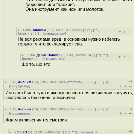
"хорошей" или "плохой".
Она инструмент, как нож или молоток.
4.195
,
Аноним
(
195
), 03:09, 31/08/2024 [
^
] [
^^
] [
^^^
]
+
–
/
[
ответить
]
[
↑
] [
к модератору
]
Не вся реклама вред, в основном нужно избегать
только ту что рекламирует сво.
5.264
,
Денис Попов
(
?
), 11:49, 01/09/2024 [
^
] [
^^
] [
^^^
]
+
–
/
[
ответить
]
[
к модератору
]
Шо то, шо это
+5
1.12
,
Аноним
(
12
), 11:05, 30/08/2024 [
ответить
] [
﹢﹢﹢
] [
· · ·
]
[
↑
]
+
–
[
к модератору
]
/
Им надо было туда в иконку основателя википедии засунуть,
смотрелось бы очень гармонично
–2
1.13
,
Аноним
(
13
), 11:07, 30/08/2024 [
ответить
] [
﹢﹢﹢
] [
· · ·
]
[
↓
]
+
–
[
к модератору
]
/
Ждём включения телеметрии.
+5
2.20
,
КО
(
?
), 11:29, 30/08/2024 [
^
] [
^^
] [
^^^
] [
ответить
]
[
↓
]