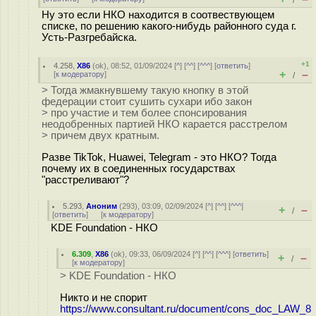
/
Ну это если НКО находится в соотвествующем
списке, по решению какого-нибудь районного суда г.
Усть-Разгребайска.
+1
4.258
,
X86
(
ok
), 08:52, 01/09/2024 [
^
] [
^^
] [
^^^
] [
ответить
]
+
–
[
к модератору
]
/
> Тогда жмакнувшему такую кнопку в этой
федерации стоит сушить сухари ибо закон
> про участие и тем более спонсирования
неодобренных партией НКО карается расстрелом
> причем двух кратным.
Разве TikTok, Huawei, Telegram - это НКО? Тогда
почему их в соединенных государствах
"расстреливают"?
5.293
,
Аноним
(
293
), 03:09, 02/09/2024 [
^
] [
^^
] [
^^^
]
+
–
/
[
ответить
]
[
к модератору
]
KDE Foundation - НКО
6.309
,
X86
(
ok
), 09:33, 06/09/2024 [
^
] [
^^
] [
^^^
] [
ответить
]
+
–
/
[
к модератору
]
> KDE Foundation - НКО
Никто и не спорит
https://www.consultant.ru/document/cons_doc_LAW_8