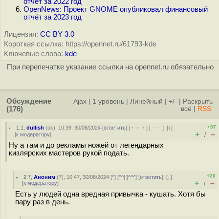
отчёт за 2022 год
OpenNews: Проект GNOME опубликовал финансовый
отчёт за 2023 год
Лицензия:
CC BY 3.0
Короткая ссылка: https://opennet.ru/61793-kde
Ключевые слова:
kde
При перепечатке указание ссылки на opennet.ru обязательно
Обсуждение
Ajax
|
1 уровень
|
Линейный
|
+/-
|
Раскрыть
(176)
всё
|
RSS
+97
1.1
,
dullish
(
ok
), 10:39, 30/08/2024 [
ответить
] [
﹢﹢﹢
] [
· · ·
]
[
↓
]
+
–
[
к модератору
]
/
Ну а там и до рекламы ножей от легендарных
кизлярских мастеров рукой подать.
+20
2.7
,
Аноним
(
7
), 10:47, 30/08/2024 [
^
] [
^^
] [
^^^
] [
ответить
]
[
↓
]
+
–
[
к модератору
]
/
Есть у людей одна вредная привычка - кушать. Хотя бы
пару раз в день.