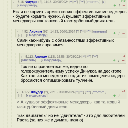
+12
3.16
,
Флудер
(
?
), 11:15, 30/08/2024 [
^
] [
^^
] [
^^^
] [
ответить
]
[
↓
]
+
–
[
к модератору
]
/
Если не кормить армию своих эффективные менеджеров
- будете кормить чужих. А кушают эффективные
менеджеры как танковый газотурбинный двигатель
4.92
,
Аноним
(
92
), 14:23, 30/08/2024 [
^
] [
^^
] [
^^^
] [
ответить
]
+
–
/
[
↓
] [
к модератору
]
Сами как-нибудь с обязанностями эффективных
менеджеров справимся...
–4
5.113
,
Аноним
(
113
), 16:56, 30/08/2024 [
^
] [
^^
] [
^^^
]
+
–
[
ответить
]
[
к модератору
]
/
Так не справляетесь же, видно по
головокружительному успеху Динукса на десктопе.
Как только менеджер выходит из помещения кодеры
бросаются оптимизировать тулчейн.
–1
4.172
,
Флудер
(
?
), 23:15, 30/08/2024 [
^
] [
^^
] [
^^^
] [
ответить
]
+
–
[
↑
] [
к модератору
]
/
> А кушают эффективные менеджеры как танковый
газотурбинный двигатель
"как двигатель" но не "двигатель" - это для любителей
Раста (за них же и думать нужно)