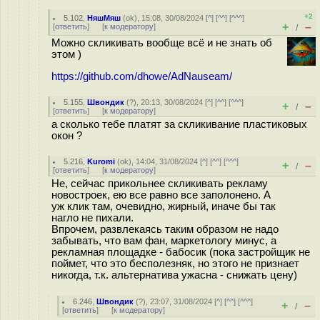
+2
5.102
,
НяшМяш
(
ok
), 15:08, 30/08/2024 [
^
] [
^^
] [
^^^
]
+
–
[
ответить
]
[
к модератору
]
/
Можно скликивать вообще всё и не знать об
этом )
https://github.com/dhowe/AdNauseam/
5.155
,
Швондик
(
?
), 20:13, 30/08/2024 [
^
] [
^^
] [
^^^
]
+
–
/
[
ответить
]
[
к модератору
]
а сколько тебе платят за скликивание пластиковых
окон ?
5.216
,
Kuromi
(
ok
), 14:04, 31/08/2024 [
^
] [
^^
] [
^^^
]
+
–
/
[
ответить
]
[
к модератору
]
Не, сейчас прикольнее скликивать рекламу
новостроек, ею все равно все заполонено. А
уж клик там, очевидно, жирный, иначе бы так
нагло не пихали.
Впрочем, развлекаясь таким образом не надо
забывать, что вам фан, маркетологу минус, а
рекламная площадке - бабосик (пока застройщик не
поймет, что это бесполезняк, но этого не признает
никогда, т.к. альтернатива ужасна - снижать цену)
6.246
,
Швондик
(
?
), 23:07, 31/08/2024 [
^
] [
^^
] [
^^^
]
+
–
/
[
ответить
]
[
к модератору
]