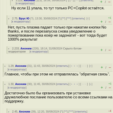
3.115
,
Аноним
(
113
), 16:59, 30/08/2024 [
^
] [
^^
] [
^^^
] [
ответить
]
+
–
/
[
к модератору
]
Ну если 11 упала, то тут только PC+Copilot остаётся.
+1
2.75
,
Брус Ю
(
?
), 13:30, 30/08/2024 [
^
] [
^^
] [
^^^
] [
ответить
]
[
↑
]
+
–
[
к модератору
]
/
Нет, пусть плазма падает только при нажатии кнопки No
thanks, и после перезапуска снова уведомление о
пожертвовании пока юзер не задонатит - вот тогда будет
1000% результат
2.233
,
Аноним
(
226
), 18:14, 31/08/2024
Скрыто ботом-
+
–
/
модератором
[
к модератору
]
1.29
,
Аноним
(
31
), 11:43, 30/08/2024 [
ответить
] [
﹢﹢﹢
] [
· · ·
]
[
↑
]
+
–
/
[
к модератору
]
Главное, чтобы при этом не отправлялась "обратная связь".
+1
1.30
,
Аноним
(
30
), 11:45, 30/08/2024 [
ответить
] [
﹢﹢﹢
] [
· · ·
]
[
↓
]
+
–
[
к модератору
]
/
Достаточно было бы организовать при установке
дружелюбное послание пользователю со всеми ссылками на
поддержку.
–4
2.45
,
Аноним
(
39
), 12:20, 30/08/2024 [
^
] [
^^
] [
^^^
] [
ответить
]