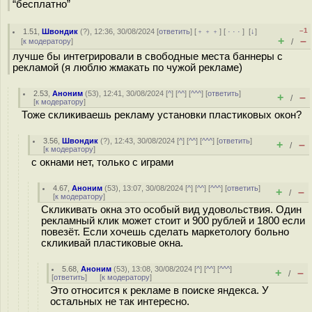
“бесплатно”
–1
1.51
,
Швондик
(
?
), 12:36, 30/08/2024 [
ответить
] [
﹢﹢﹢
] [
· · ·
]
[
↓
]
+
–
[
к модератору
]
/
лучше бы интегрировали в свободные места баннеры с
рекламой (я люблю жмакать по чужой рекламе)
2.53
,
Аноним
(
53
), 12:41, 30/08/2024 [
^
] [
^^
] [
^^^
] [
ответить
]
+
–
/
[
к модератору
]
Тоже скликиваешь рекламу установки пластиковых окон?
3.56
,
Швондик
(
?
), 12:43, 30/08/2024 [
^
] [
^^
] [
^^^
] [
ответить
]
+
–
/
[
к модератору
]
с окнами нет, только с играми
4.67
,
Аноним
(
53
), 13:07, 30/08/2024 [
^
] [
^^
] [
^^^
] [
ответить
]
+
–
/
[
к модератору
]
Скликивать окна это особый вид удовольствия. Один
рекламный клик может стоит и 900 рублей и 1800 если
повезёт. Если хочешь сделать маркетологу больно
скликивай пластиковые окна.
5.68
,
Аноним
(
53
), 13:08, 30/08/2024 [
^
] [
^^
] [
^^^
]
+
–
/
[
ответить
]
[
к модератору
]
Это относится к рекламе в поиске яндекса. У
остальных не так интересно.