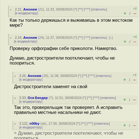
+2
2.21
,
Аноним
(
21
), 11:33, 30/08/2024 [
^
] [
^^
] [
^^^
] [
ответить
]
+
–
[
к модератору
]
/
Как ты только держишься и выживаешь в этом жестоком
мире?
+4
2.24
,
Аноним
(
24
), 11:37, 30/08/2024 [
^
] [
^^
] [
^^^
] [
ответить
]
[
↓
]
+
–
[
к модератору
]
/
Проверку орфографии себе приколоти. Намертво.
Думаю, дистростроители поотключают, чтобы не
позориться.
+2
3.26
,
Аноним
(
25
), 11:38, 30/08/2024 [
^
] [
^^
] [
^^^
] [
ответить
]
+
–
[
к модератору
]
/
Дистростроители заменят на свой
3.33
,
Ося Бендер
(
?
), 11:51, 30/08/2024 [
^
] [
^^
] [
^^^
] [
ответить
]
+
–
/
[
к модератору
]
Так это, проверяльщик так проверяет. А исправить
правильно местные насальники не дают.
3.122
,
n00by
(
ok
), 17:30, 30/08/2024 [
^
] [
^^
] [
^^^
] [
ответить
]
+
–
/
[
к модератору
]
> Думаю, дистростроители поотключают, чтобы не
позориться.