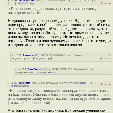
2.47
,
Beta Version
(
ok
), 12:23, 30/08/2024 [
^
] [
^^
] [
^^^
] [
ответить
]
[
↓
]
+
–
[
↑
] [
к модератору
]
/
> В основном, недовольны тут те, кто и так никому
никогда не донатил.
Недовольны тут в основном дурачки. Я донатил, но даже
если представить себя в позиции человека, который ни на
что не донатит, разумный человек должен понимать, что
донаты идут на разработку софта, которым он пользуется,
и они выгодны этому человеку. Не хочешь донатить -
нажал No Thanks и пользуешься дальше. Но кто-то увидит
и задонатит и всем от этого только польза.
+1
3.86
,
Аноним
(
86
), 14:05, 30/08/2024
Скрыто ботом-
+
–
модератором
[
к модератору
]
/
4.152
,
Beta Version
(
ok
), 19:59, 30/08/2024
Скрыто ботом-
+
–
/
модератором
[
к модератору
]
2.60
,
Аноним
(
60
), 12:55, 30/08/2024 [
^
] [
^^
] [
^^^
] [
ответить
]
[
↓
] [
↑
]
+
–
/
[
к модератору
]
>Были научные исследования кооперации и паразитизма
на бактериях. Обычные бактерии ели еду, но выделяли в
окружающую среду вещества, полезные другим бактериям
(то есть кооперировали)
Ага, бактериальный коммунизм. Британские ученые как