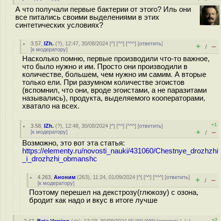
А что получали первые бактерии от этого? Иль они
все питались своими выделениями в этих
синтетических условиях?
3.57
,
IZh.
(
?
), 12:47, 30/08/2024 [
^
] [
^^
] [
^^^
] [
ответить
]
+
–
/
[
к модератору
]
Насколько помню, первые производили что-то важное,
что было нужно и им. Просто они производили в
количестве, большем, чем нужно им самим. А вторые
только ели. При разумном количестве эгоистов
(вспомнил, что они, вроде эгоистами, а не паразитами
назывались), продукта, выделяемого кооператорами,
хватало на всех.
+1
3.58
,
IZh.
(
?
), 12:48, 30/08/2024 [
^
] [
^^
] [
^^^
] [
ответить
]
+
–
[
к модератору
]
/
Возможно, это вот эта статья:
https://elementy.ru/novosti_nauki/431060/Chestnye_drozhzhi
_i_drozhzhi_obmanshc
4.263
,
Аноним
(
263
), 11:24, 01/09/2024 [
^
] [
^^
] [
^^^
] [
ответить
]
+
–
/
[
к модератору
]
Поэтому перешел на декстрозу(глюкозу) с озона,
бродит как надо и вкус в итоге лучше
+2