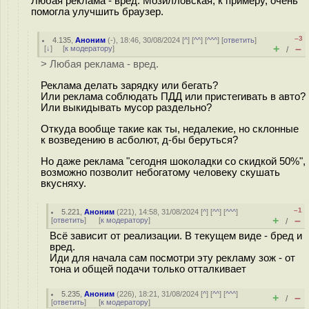
Любая реклама - вред. Мозилловская, к примеру, очень
помогла улучшить браузер.
–3
4.135
,
Аноним
(
-
), 18:46, 30/08/2024 [
^
] [
^^
] [
^^^
] [
ответить
]
+
–
[
↓
] [
к модератору
]
/
> Любая реклама - вред.
Реклама делать зарядку или бегать?
Или реклама соблюдать ПДД или пристегивать в авто?
Или выкидывать мусор раздельно?
Откуда вообще такие как ты, недалекие, но склонные
к возведению в асболют, д-бы беруться?
Но даже реклама "сегодня шоколадки со скидкой 50%",
возможно позволит небогатому человеку скушать
вкусняху.
–1
5.221
,
Аноним
(
221
), 14:58, 31/08/2024 [
^
] [
^^
] [
^^^
]
+
–
[
ответить
]
[
к модератору
]
/
Всё зависит от реализации. В текущем виде - бред и
вред.
Иди для начала сам посмотри эту рекламу зож - от
тона и общей подачи только отталкивает
5.235
,
Аноним
(
226
), 18:21, 31/08/2024 [
^
] [
^^
] [
^^^
]
+
–
/
[
ответить
]
[
к модератору
]