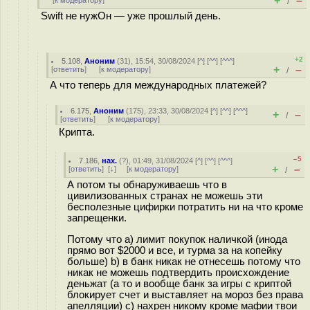
+
–
[
к модератору
]
/
Swift не нужОн — уже прошлый день.
+2
5.108
,
Аноним
(
31
), 15:54, 30/08/2024 [
^
] [
^^
] [
^^^
]
+
–
[
ответить
]
[
к модератору
]
/
А что теперь для международных платежей?
6.175
,
Аноним
(
175
), 23:33, 30/08/2024 [
^
] [
^^
] [
^^^
]
+
–
/
[
ответить
]
[
к модератору
]
Крипта.
–5
7.186
,
нах.
(
?
), 01:49, 31/08/2024 [
^
] [
^^
] [
^^^
]
+
–
[
ответить
]
[
↓
] [
к модератору
]
/
А потом ты обнаруживаешь что в
цивилизованных странах не можешь эти
бесполезные цифирки потратить ни на что кроме
запрещенки.
Потому что a) лимит покупок наличкой (инода
прямо вот $2000 и все, и турма за на копейку
больше) b) в банк никак не отнесешь потому что
никак не можешь подтвердить происхождение
деньжат (а то и вообще банк за игры с криптой
блокирует счет и выставляет на мороз без права
апелляции) с) нахрен никому кроме мафии твои