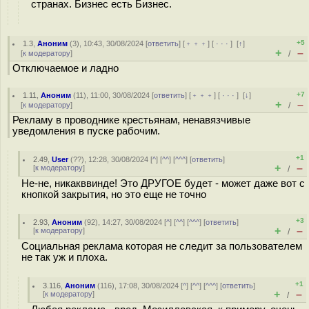
странах. Бизнес есть Бизнес.
+5
1.3
,
Аноним
(
3
), 10:43, 30/08/2024 [
ответить
] [
﹢﹢﹢
] [
· · ·
]
[
↑
]
+
–
[
к модератору
]
/
Отключаемое и ладно
+7
1.11
,
Аноним
(
11
), 11:00, 30/08/2024 [
ответить
] [
﹢﹢﹢
] [
· · ·
]
[
↓
]
+
–
[
к модератору
]
/
Рекламу в проводнике крестьянам, ненавязчивые
уведомления в пуске рабочим.
+1
2.49
,
User
(
??
), 12:28, 30/08/2024 [
^
] [
^^
] [
^^^
] [
ответить
]
+
–
[
к модератору
]
/
Не-не, никакввинде! Это ДРУГОЕ будет - может даже вот с
кнопкой закрытия, но это еще не точно
+3
2.93
,
Аноним
(
92
), 14:27, 30/08/2024 [
^
] [
^^
] [
^^^
] [
ответить
]
+
–
[
к модератору
]
/
Социальная реклама которая не следит за пользователем
не так уж и плоха.
+1
3.116
,
Аноним
(
116
), 17:08, 30/08/2024 [
^
] [
^^
] [
^^^
] [
ответить
]
+
–
[
к модератору
]
/