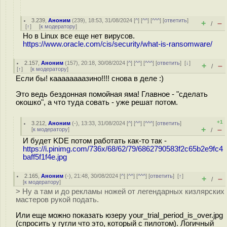
3.239
,
Аноним
(
239
), 18:53, 31/08/2024 [
^
] [
^^
] [
^^^
] [
ответить
]
+
–
/
[
↑
] [
к модератору
]
Но в Linux все еще нет вирусов.
https://www.oracle.com/cis/security/what-is-ransomware/
2.157
,
Аноним
(
157
), 20:18, 30/08/2024 [
^
] [
^^
] [
^^^
] [
ответить
]
[
↓
]
+
–
/
[
↑
] [
к модератору
]
Если бы! каааааааазино!!!! снова в деле :)
Это ведь бездонная помойная яма! Главное - "сделать
окошко", а что туда совать - уже решат потом.
+1
3.212
,
Аноним
(
-
), 13:33, 31/08/2024 [
^
] [
^^
] [
^^^
] [
ответить
]
+
–
[
к модератору
]
/
И будет KDE потом работать как-то так -
https://i.pinimg.com/736x/68/62/79/6862790583f2c65b2e9fc4
baff5f1f4e.jpg
2.165
,
Аноним
(
-
), 21:48, 30/08/2024 [
^
] [
^^
] [
^^^
] [
ответить
]
[
↑
]
+
–
/
[
к модератору
]
> Ну а там и до рекламы ножей от легендарных кизлярских
мастеров рукой подать.
Или еще можно показать юзеру your_trial_period_is_over.jpg
(спросить у гугли что это, который с пилотом). Логичный