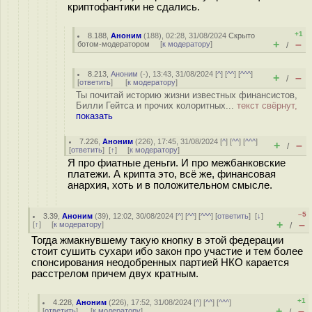
криптофантики не сдались.
+1
8.188
,
Аноним
(
188
), 02:28, 31/08/2024
Скрыто
+
–
ботом-модератором
[
к модератору
]
/
8.213
,
Аноним
(
-
), 13:43, 31/08/2024 [
^
] [
^^
] [
^^^
]
+
–
/
[
ответить
]
[
к модератору
]
Ты почитай историю жизни известных финансистов,
Билли Гейтса и прочих колоритных...
текст свёрнут,
показать
7.226
,
Аноним
(
226
), 17:45, 31/08/2024 [
^
] [
^^
] [
^^^
]
+
–
/
[
ответить
]
[
↑
] [
к модератору
]
Я про фиатные деньги. И про межбанковские
платежи. А крипта это, всё же, финансовая
анархия, хоть и в положительном смысле.
–5
3.39
,
Аноним
(
39
), 12:02, 30/08/2024 [
^
] [
^^
] [
^^^
] [
ответить
]
[
↓
]
+
–
[
↑
] [
к модератору
]
/
Тогда жмакнувшему такую кнопку в этой федерации
стоит сушить сухари ибо закон про участие и тем более
спонсирования неодобренных партией НКО карается
расстрелом причем двух кратным.
+1
4.228
,
Аноним
(
226
), 17:52, 31/08/2024 [
^
] [
^^
] [
^^^
]
+
–
[
ответить
]
[
к модератору
]