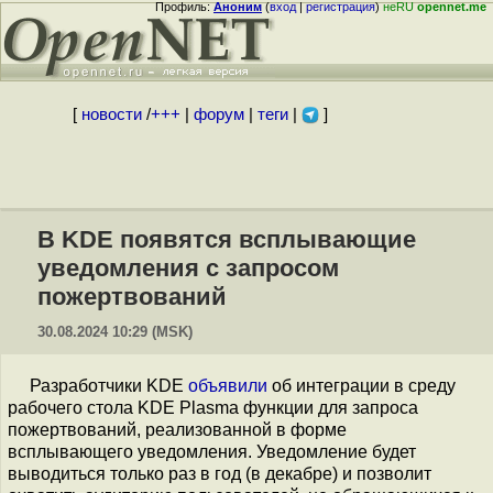
Профиль:
Аноним
(
вход
|
регистрация
)
неRU
opennet.me
[
новости
/
+++
|
форум
|
теги
|
]
В KDE появятся всплывающие
уведомления с запросом
пожертвований
30.08.2024 10:29 (MSK)
Разработчики KDE
объявили
об интеграции в среду
рабочего стола KDE Plasma функции для запроса
пожертвований, реализованной в форме
всплывающего уведомления. Уведомление будет
выводиться только раз в год (в декабре) и позволит