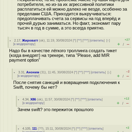
потребителя, но из-за их агрессивной политики
расплатиться ей можно далеко не везде, особенно за
пределами США. Приходится выкручиваться:
предоплачивать счета за сервисы на год вперёд и
прочей дурью заниматься. Но факт, экономит пару
тысяч в год в сумме, а это всегда приятно.
+27
2.17
,
Жироватт
(
ok
), 11:19, 30/08/2024 [
^
] [
^^
] [
^^^
] [
ответить
]
[
↑
]
+
–
[
к модератору
]
/
Надо бы в качестве лёгкого троллинга создать тикет
(когда внедрят) на трекере, типа "Please, add MIR
payment option"
–2
3.31
,
Аноним
(
31
), 11:45, 30/08/2024 [
^
] [
^^
] [
^^^
] [
ответить
]
[
↓
]
+
–
[
к модератору
]
/
После снятия санкций и вовращения подключения к
Swift, почему бы нет?
+12
4.34
,
X86
(
ok
), 11:57, 30/08/2024 [
^
] [
^^
] [
^^^
] [
ответить
]
+
–
[
к модератору
]
/
Зачем swift? это пережиток прошлого
+2
4.105
,
111
(
??
), 15:11, 30/08/2024 [
^
] [
^^
] [
^^^
] [
ответить
]