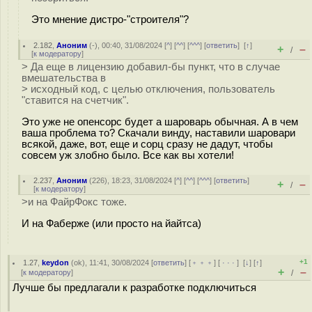
Это мнение дистро-"строителя"?
2.182
,
Аноним
(
-
), 00:40, 31/08/2024 [
^
] [
^^
] [
^^^
] [
ответить
]
[
↑
]
+
–
/
[
к модератору
]
> Да еще в лицензию добавил-бы пункт, что в случае
вмешательства в
> исходный код, с целью отключения, пользователь
"ставится на счетчик".
Это уже не опенсорс будет а шароварь обычная. А в чем
ваша проблема то? Скачали винду, наставили шаровари
всякой, даже, вот, еще и сорц сразу не дадут, чтобы
совсем уж злобно было. Все как вы хотели!
2.237
,
Аноним
(
226
), 18:23, 31/08/2024 [
^
] [
^^
] [
^^^
] [
ответить
]
+
–
/
[
к модератору
]
>и на ФайрФокс тоже.
И на Фаберже (или просто на йайтса)
+1
1.27
,
keydon
(
ok
), 11:41, 30/08/2024 [
ответить
] [
﹢﹢﹢
] [
· · ·
]
[
↓
] [
↑
]
+
–
[
к модератору
]
/
Лучше бы предлагали к разработке подключиться