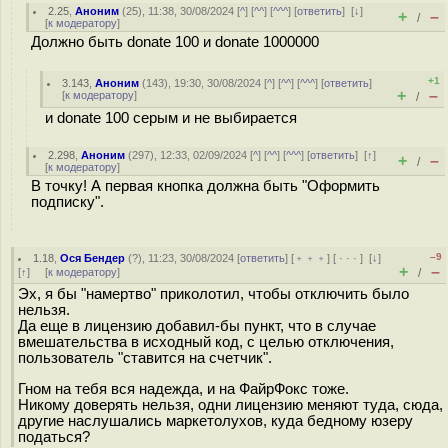
2.25
,
Аноним
(
25
), 11:38, 30/08/2024 [
^
] [
^^
] [
^^^
] [
ответить
]
[
↓
]
+
–
/
[
к модератору
]
Должно быть donate 100 и donate 1000000
+1
3.143
,
Аноним
(
143
), 19:30, 30/08/2024 [
^
] [
^^
] [
^^^
] [
ответить
]
+
–
[
к модератору
]
/
и donate 100 серым и не выбирается
2.298
,
Аноним
(
297
), 12:33, 02/09/2024 [
^
] [
^^
] [
^^^
] [
ответить
]
[
↑
]
+
–
/
[
к модератору
]
В точку! А первая кнопка должна быть "Оформить
подписку".
–9
1.18
,
Ося Бендер
(
?
), 11:23, 30/08/2024 [
ответить
] [
﹢﹢﹢
] [
· · ·
]
[
↓
]
+
–
[
↑
] [
к модератору
]
/
Эх, я бы "намертво" приколотил, чтобы отключить было
нельзя.
Да еще в лицензию добавил-бы пункт, что в случае
вмешательства в исходный код, с целью отключения,
пользователь "ставится на счетчик".
Гном на тебя вся надежда, и на ФайрФокс тоже.
Никому доверять нельзя, одни лицензию меняют туда, сюда,
другие наслушались маркетолухов, куда бедному юзеру
податься?