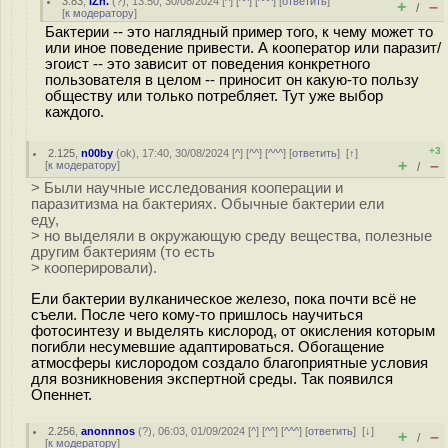
3.83
,
IZh.
(
?
), 13:50, 30/08/2024 [
^
] [
^^
] [
^^^
] [
ответить
]
+
–
/
[
к модератору
]
Бактерии -- это наглядный пример того, к чему может то
или иное поведение привести. А кооператор или паразит/
эгоист -- это зависит от поведения конкретного
пользователя в целом -- приносит он какую-то пользу
обществу или только потребляет. Тут уже выбор
каждого.
+3
2.125
,
n00by
(
ok
), 17:40, 30/08/2024 [
^
] [
^^
] [
^^^
] [
ответить
]
[
↑
]
+
–
[
к модератору
]
/
> Были научные исследования кооперации и
паразитизма на бактериях. Обычные бактерии ели
еду,
> но выделяли в окружающую среду вещества, полезные
другим бактериям (то есть
> кооперировали).
Ели бактерии вулканическое железо, пока почти всё не
съели. После чего кому-то пришлось научиться
фотосинтезу и выделять кислород, от окисления которым
погибли несумевшие адаптироваться. Обогащение
атмосферы кислородом создало благоприятные условия
для возникновения экспертной среды. Так появился
Опеннет.
2.256
,
anonnnos
(
?
), 06:03, 01/09/2024 [
^
] [
^^
] [
^^^
] [
ответить
]
[
↓
]
+
–
/
[
к модератору
]