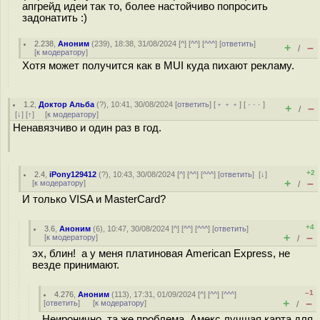
апгрейд идеи так то, более настойчиво попросить
задонатить :)
2.238
,
Аноним
(
239
), 18:38, 31/08/2024 [
^
] [
^^
] [
^^^
] [
ответить
]
+
–
/
[
к модератору
]
Хотя может получится как в MUI куда пихают рекламу.
1.2
,
Доктор Альба
(
?
), 10:41, 30/08/2024 [
ответить
] [
﹢﹢﹢
] [
· · ·
]
+
–
/
[
↓
] [
↑
] [
к модератору
]
Ненавязчиво и один раз в год.
+2
2.4
,
iPony129412
(
?
), 10:43, 30/08/2024 [
^
] [
^^
] [
^^^
] [
ответить
]
[
↓
]
+
–
[
к модератору
]
/
И только VISA и MasterCard?
+4
3.6
,
Аноним
(
6
), 10:47, 30/08/2024 [
^
] [
^^
] [
^^^
] [
ответить
]
+
–
[
к модератору
]
/
эх, блин! а у меня платиновая American Express, не
везде принимают.
–1
4.276
,
Аноним
(
113
), 17:31, 01/09/2024 [
^
] [
^^
] [
^^^
]
+
–
[
ответить
]
[
к модератору
]
/
Неиронично, та же проблема. Амекс лучшая карта для