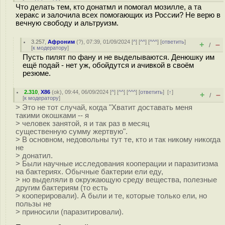
Что делать тем, кто донатмл и помогал мозилле, а та
херакс и залочила всех помогающих из России? Не верю в
вечную свободу и альтруизм.
3.257
,
Афроним
(
?
), 07:39, 01/09/2024 [
^
] [
^^
] [
^^^
] [
ответить
]
+
–
/
[
к модератору
]
Пусть пилят по фану и не выделываются. Денюшку им
ещё подай - нет уж, обойдутся и ачивкой в своём
резюме.
2.310
,
X86
(
ok
), 09:44, 06/09/2024 [
^
] [
^^
] [
^^^
] [
ответить
]
[
↑
]
+
–
/
[
к модератору
]
> Это не тот случай, когда "Хватит доставать меня
такими окошками -- я
> человек занятой, я и так раз в месяц
существенную сумму жертвую".
> В основном, недовольны тут те, кто и так никому никогда
не
> донатил.
> Были научные исследования кооперации и паразитизма
на бактериях. Обычные бактерии ели еду,
> но выделяли в окружающую среду вещества, полезные
другим бактериям (то есть
> кооперировали). А были и те, которые только ели, но
пользы не
> приносили (паразитировали).