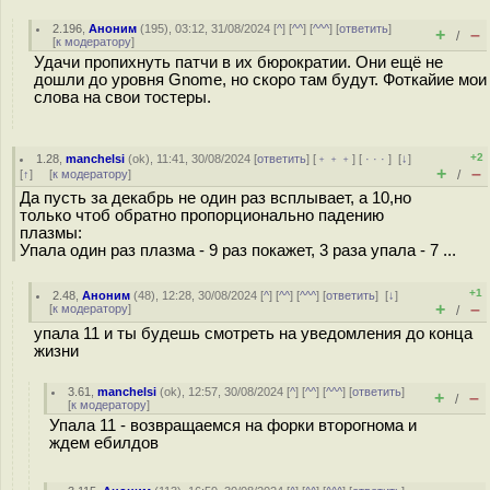
2.196
,
Аноним
(
195
), 03:12, 31/08/2024 [
^
] [
^^
] [
^^^
] [
ответить
]
+
–
/
[
к модератору
]
Удачи пропихнуть патчи в их бюрократии. Они ещё не
дошли до уровня Gnome, но скоро там будут. Фоткайие мои
слова на свои тостеры.
+2
1.28
,
manchelsi
(
ok
), 11:41, 30/08/2024 [
ответить
] [
﹢﹢﹢
] [
· · ·
]
[
↓
]
+
–
[
↑
] [
к модератору
]
/
Да пусть за декабрь не один раз всплывает, а 10,но
только чтоб обратно пропорционально падению
плазмы:
Упала один раз плазма - 9 раз покажет, 3 раза упала - 7 ...
+1
2.48
,
Аноним
(
48
), 12:28, 30/08/2024 [
^
] [
^^
] [
^^^
] [
ответить
]
[
↓
]
+
–
[
к модератору
]
/
упала 11 и ты будешь смотреть на уведомления до конца
жизни
3.61
,
manchelsi
(
ok
), 12:57, 30/08/2024 [
^
] [
^^
] [
^^^
] [
ответить
]
+
–
/
[
к модератору
]
Упала 11 - возвращаемся на форки второгнома и
ждем ебилдов