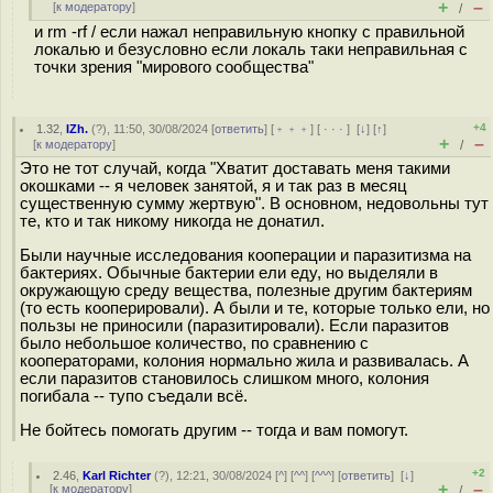
+
–
[
к модератору
]
/
и rm -rf / если нажал неправильную кнопку с правильной
локалью и безусловно если локаль таки неправильная с
точки зрения "мирового сообщества"
+4
1.32
,
IZh.
(
?
), 11:50, 30/08/2024 [
ответить
] [
﹢﹢﹢
] [
· · ·
]
[
↓
] [
↑
]
+
–
[
к модератору
]
/
Это не тот случай, когда "Хватит доставать меня такими
окошками -- я человек занятой, я и так раз в месяц
существенную сумму жертвую". В основном, недовольны тут
те, кто и так никому никогда не донатил.
Были научные исследования кооперации и паразитизма на
бактериях. Обычные бактерии ели еду, но выделяли в
окружающую среду вещества, полезные другим бактериям
(то есть кооперировали). А были и те, которые только ели, но
пользы не приносили (паразитировали). Если паразитов
было небольшое количество, по сравнению с
кооператорами, колония нормально жила и развивалась. А
если паразитов становилось слишком много, колония
погибала -- тупо съедали всё.
Не бойтесь помогать другим -- тогда и вам помогут.
+2
2.46
,
Karl Richter
(
?
), 12:21, 30/08/2024 [
^
] [
^^
] [
^^^
] [
ответить
]
[
↓
]
+
–
[
к модератору
]
/