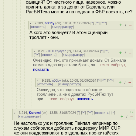
санкций? От частного лица, наверное, можно
принять донат, а за донат от Базальта или
РусБИТеха можно и на подвал в ФБР поехать, не?
7.209
,
n00by
(
ok
), 10:31, 31/08/2024 [
^
] [
^^
] [
^^^
]
+
–
/
[
ответить
]
[
к модератору
]
А кого это волнует? В этом сценарии
троллят - они.
8.215
,
KDEenjoyer
(
?
), 14:04, 31/08/2024 [
^
] [
^^
]
+
–
/
[
^^^
] [
ответить
]
[
к модератору
]
Очевидно, тех, кто принимает донаты От Байкала
патчи в ядро перестали брать, зн...
текст свёрнут,
показать
9.295
,
n00by
(
ok
), 10:08, 02/09/2024 [
^
] [
^^
] [
^^^
]
+
–
/
[
ответить
]
[
к модератору
]
Очевидно, что подветка о лёгкогом
троллинге , а не о донатах РусБИТех тут
при ...
текст свёрнут,
показать
+2
3.214
,
Kuromi
(
ok
), 13:56, 31/08/2024 [
^
] [
^^
] [
^^^
] [
ответить
]
[
↑
]
+
–
[
к модератору
]
/
Не настолько уж и троллинг, Пейпал например по
слухам собирался добавить поддержку МИР, CUP
же они поддерживают в отдельных про-китайских