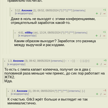
правильно посчитал.
+1
3.12
,
Аноним
(
1
), 09:52, 08/05/2024 [
^
] [
^^
] [
^^^
] [
ответить
]
+
–
[
к модератору
]
/
Даже в ноль не выходят с этими конференцииями,
отрицательный заработок какой-то.
+1
4.61
,
n00by
(
ok
), 13:24, 08/05/2024 [
^
] [
^^
] [
^^^
] [
ответить
]
+
–
[
к модератору
]
/
Каким образом выходит? Заработок это разница
между выручкой и расходами.
+5
1.3
,
Аноним
(
3
), 09:42, 08/05/2024 [
ответить
] [
﹢﹢﹢
] [
· · ·
]
[
↓
] [
↑
]
+
–
[
к модератору
]
/
То есть с гимпа капает копеечка, получит он в два с
половиной раза меньше чем принес, до сих пор работает на
ЖТК2.
Мда.
–1
2.4
,
Аноним
(
1
), 09:44, 08/05/2024 [
^
] [
^^
] [
^^^
] [
ответить
]
[
↓
]
+
–
[
к модератору
]
/
К счастью. Gtk3 жрёт больше и выглядит не так
минималистично.