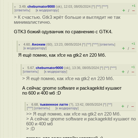
+1
3.49
,
cheburnator9000
(
ok
), 12:03, 08/05/2024 [
^
] [
^^
] [
^^^
]
+
–
[
ответить
]
[
к модератору
]
/
> К счастью. Gtk3 жрёт больше и выглядит не так
минималистично.
GTK3 божий одуванчик по сравнению с GTK4.
+1
4.60
,
Аноним
(
60
), 13:23, 08/05/2024 [
^
] [
^^
] [
^^^
] [
ответить
]
+
–
[
к модератору
]
/
Я ещё помню, как xfce на gtk2 ел 220 Мб.
+1
5.67
,
cheburnator9000
(
ok
), 13:36, 08/05/2024 [
^
] [
^^
] [
^^^
]
+
–
[
ответить
]
[
к модератору
]
/
> Я ещё помню, как xfce на gtk2 ел 220 Мб.
А сейчас gnome software и packagekitd кушают
по 600 и 400 мб :D
6.68
,
тыквенное латте
(
?
), 13:42, 08/05/2024 [
^
] [
^^
]
+
–
/
[
^^^
] [
ответить
]
[
к модератору
]
>> Я ещё помню, как xfce на gtk2 ел 220 Мб.
> А сейчас gnome software и packagekitd кушают по
600 и 400 мб
> :D