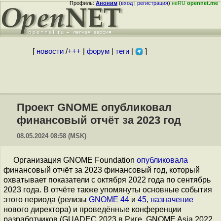
Профиль:
Аноним
(
вход
|
регистрация
)
неRU
opennet.me
[
новости
/
+++
|
форум
|
теги
|
]
Проект GNOME опубликовал
финансовый отчёт за 2023 год
08.05.2024 08:58 (MSK)
Организация GNOME Foundation
опубликовала
финансовый отчёт за 2023 финансовый год, который
охватывает показатели с октября 2022 года по сентябрь
2023 года. В отчёте также упомянуты основные события
этого периода (релизы
GNOME 44
и
45
,
назначение
нового директора) и проведённые конференции
разработчиков (GUADEC 2023 в Риге, GNOME Asia 2022