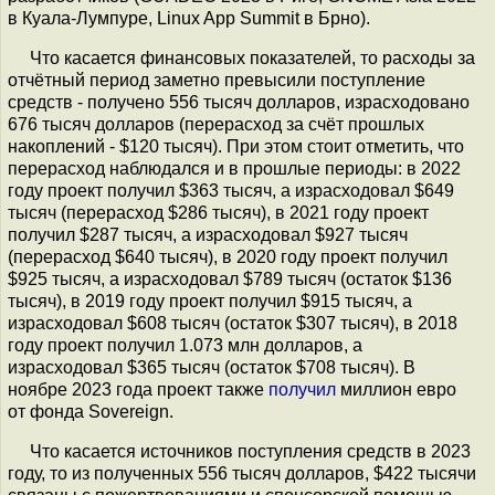
в Куала-Лумпуре, Linux App Summit в Брно).
Что касается финансовых показателей, то расходы за
отчётный период заметно превысили поступление
средств - получено 556 тысяч долларов, израсходовано
676 тысяч долларов (перерасход за счёт прошлых
накоплений - $120 тысяч). При этом стоит отметить, что
перерасход наблюдался и в прошлые периоды: в 2022
году проект получил $363 тысяч, а израсходовал $649
тысяч (перерасход $286 тысяч), в 2021 году проект
получил $287 тысяч, а израсходовал $927 тысяч
(перерасход $640 тысяч), в 2020 году проект получил
$925 тысяч, а израсходовал $789 тысяч (остаток $136
тысяч), в 2019 году проект получил $915 тысяч, а
израсходовал $608 тысяч (остаток $307 тысяч), в 2018
году проект получил 1.073 млн долларов, а
израсходовал $365 тысяч (остаток $708 тысяч). В
ноябре 2023 года проект также
получил
миллион евро
от фонда Sovereign.
Что касается источников поступления средств в 2023
году, то из полученных 556 тысяч долларов, $422 тысячи