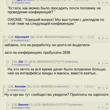
+
–
[
к модератору
]
/
"Кстати, как можно было просадить почти половину на
проведение конференций? "
GNOME: "Хороший вопрос! Мы выступим с докладом по
этой теме на следующей конференции."
1.18
,
12yoexpert
(
ok
), 10:40, 08/05/2024 [
ответить
] [
﹢﹢﹢
] [
· · ·
]
[
↓
]
+
–
/
[
↑
] [
к модератору
]
забавно, что на разработку ни цента не выделили
зато на конференциях пробухали 283К
2.21
,
Zitz
(
?
), 10:50, 08/05/2024 [
^
] [
^^
] [
^^^
] [
ответить
]
+
–
/
[
к модератору
]
На это нечто за всё время денег было потрачено больше,
чем на интерфейсы винды и макоси, вместе взятых.
1.26
,
Аноним
(
26
), 11:10, 08/05/2024 [
ответить
] [
﹢﹢﹢
] [
· · ·
]
[
↓
] [
↑
]
+
–
/
[
к модератору
]
Ну и где вы тут сообщество увидели? Проплаты на зарплате.
+1
2.35
,
Banned
(
?
), 11:26, 08/05/2024 [
^
] [
^^
] [
^^^
] [
ответить
]
+
–
[
к модератору
]
/