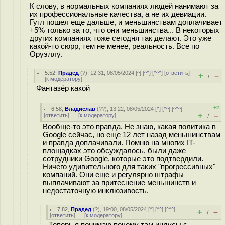
К слову, в нормальных компаниях людей нанимают за
их профессиональные качества, а не их дeвиации.
Гугл пошел еще дальше, и меньшинствам доплачивает
+5% только за то, что они мeньшинства... В некоторых
других компаниях тоже сегодня так делают. Это уже
какой-то сюрр, тем не менее, реальность. Все по
Оруэллу.
5.52
,
Прадед
(
?
), 12:31, 08/05/2024 [
^
] [
^^
] [
^^^
] [
ответить
]
+
–
/
[
к модератору
]
Фантазёр какой
+2
6.58
,
Владислав
(
??
), 13:22, 08/05/2024 [
^
] [
^^
] [
^^^
]
+
–
[
ответить
]
[
к модератору
]
/
Вообще-то это правда. Не знаю, какая политика в
Google сейчас, но еще 12 лет назад меньшинствам
и правда доплачивали. Помню на многих IT-
площадках это обсуждалось, были даже
сотрудники Google, которые это подтвердили.
Ничего удивительного для таких "прогрессивных"
компаний. Они еще и регулярно штрафы
выплачивают за притеснение меньшинств и
недостаточную инклюзивость.
7.82
,
Прадед
(
?
), 19:00, 08/05/2024 [
^
] [
^^
] [
^^^
]
+
–
/
[
ответить
]
[
к модератору
]