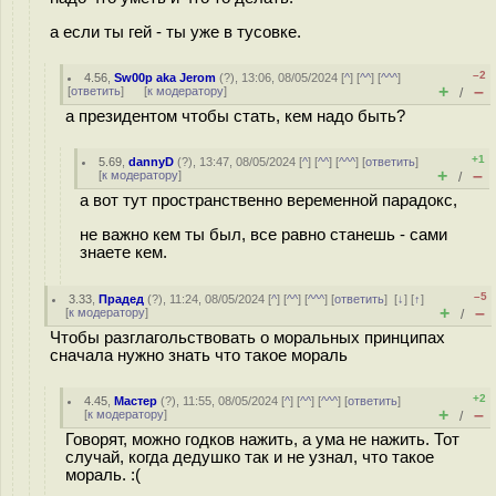
а если ты гей - ты уже в тусовке.
–2
4.56
,
Sw00p aka Jerom
(
?
), 13:06, 08/05/2024 [
^
] [
^^
] [
^^^
]
+
–
[
ответить
]
[
к модератору
]
/
а президентом чтобы стать, кем надо быть?
+1
5.69
,
dannyD
(
?
), 13:47, 08/05/2024 [
^
] [
^^
] [
^^^
] [
ответить
]
+
–
[
к модератору
]
/
а вот тут пространственно веременной парадокс,
не важно кем ты был, все равно станешь - сами
знаете кем.
–5
3.33
,
Прадед
(
?
), 11:24, 08/05/2024 [
^
] [
^^
] [
^^^
] [
ответить
]
[
↓
] [
↑
]
+
–
[
к модератору
]
/
Чтобы разглагольствовать о моральных принципах
сначала нужно знать что такое мораль
+2
4.45
,
Мастер
(
?
), 11:55, 08/05/2024 [
^
] [
^^
] [
^^^
] [
ответить
]
+
–
[
к модератору
]
/
Говорят, можно годков нажить, а ума не нажить. Тот
случай, когда дeдyшко так и не узнал, что такое
мораль. :(