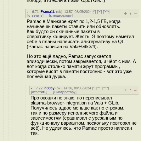
погоди, это если аптайм короткий. :)
6.71
,
Fracta1L
(
ok
), 13:57, 08/05/2024 [
^
] [
^^
] [
^^^
]
+
–
/
[
ответить
]
[
к модератору
]
Pamac в Манжаре жрёт по 1,2-1,5 ГБ, когда
начинаешь пакеты ставить или обновлять.
Как будто он скачанные пакеты в
оперативку кэширует. Жесть. Я поэтому наметил
себе в планы напейсать альтернативу на Qt
(Pamac написан на Vala+Gtk3/4).
Но это ещё ладно, Pamac запускается
эпизодически, потом закрывается, и чёрт с ним. А
вот когда столько памяти жрут программы,
которые висят в памяти постоянно - вот это уже
полнейшая дурка.
7.72
,
n00by
(
ok
), 14:36, 08/05/2024 [
^
] [
^^
] [
^^^
]
+
–
/
[
ответить
]
[
к модератору
]
Про окошки не знаю, но переписывал
plasma-browser-integration на Vala + GLib.
Получилось вдвое меньше как по строкам,
так и по размеру исполняемого файла и
зависимостям (сравнивал с урезанным по
функционалу вариантом, поскольку повторял не
всё). Не удивлюсь, что Pamac просто написан
так.