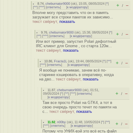
8.74
,
cheburnator9000
(
ok
), 15:05, 08/05/2024 [
^
]
+
–
/
[
^^
] [
^^^
] [
ответить
]
[
к модератору
]
Вполне могу представить что он в память
загружает все строки пакетов их зависимо...
текст свёрнут,
показать
9.76
,
cheburnator9000
(
ok
), 15:38, 08/05/2024 [
^
]
+
–
/
[
^^
] [
^^^
] [
ответить
]
[
к модератору
]
Или вот пример, запустил Polari дефолтный
IRC клиент для Gnome , со старта 120м...
текст свёрнут,
показать
10.86
,
Fracta1L
(
ok
), 19:44, 08/05/2024 [
^
] [
^^
]
+
–
/
[
^^^
] [
ответить
]
[
к модератору
]
Я вообще не понимаю, зачем всё по-
старинке кэшировать в оперативку, когда
на дво...
текст свёрнут,
показать
11.87
,
cheburnator9000
(
ok
), 01:51,
+
–
09/05/2024 [
^
] [
^^
] [
^^^
] [
ответить
]
/
[
к модератору
]
Там все просто Polari на GTK4, а тот в
свою очередь просто течет по памяти на
с...
текст свёрнут,
показать
11.92
,
n00by
(
ok
), 11:48, 10/05/2024 [
^
] [
^^
]
+
–
/
[
^^^
] [
ответить
]
[
к модератору
]
Потому что УНИХ-вэй это всё есть файл