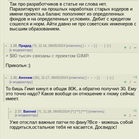
Так про разработчиков в статье ни слова нет.
Паразитируют на прошлых наработках старых кодеров и
имени проекта,а баланс пополняют из определенных
фондов и на определенных условиях. Дебит с кредитом
сошелся и норм. Айти давно не про советских инженеров с
высшим образованием.
1.28
,
Прадед
(
?
), 11:16, 08/05/2024 [
ответить
] [
﹢﹢﹢
] [
· · ·
]
[
↑
]
+
–
/
[
к модератору
]
> $80 тысяч связаны с проектом GIMP.
Прикольн :)
+3
1.30
,
Аноним
(
30
), 11:17, 08/05/2024 [
ответить
] [
﹢﹢﹢
] [
· · ·
]
[
↓
]
+
–
[
к модератору
]
/
То бишь Гимп кинул в общак 80K, а обратно получил 30. Ему
это точно надо? Какое вообще он отношение к гному сейчас
имеет.
+1
2.37
,
Banned
(
?
), 11:28, 08/05/2024 [
^
] [
^^
] [
^^^
] [
ответить
]
+
–
[
к модератору
]
/
Уже отослал важные патчи по фану?Все - можешь собой
гордиться,остальное тебя не касается. Досвидос!