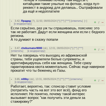
Теперь я понимаю почему там индусы с
китайцами такие унылые на фотках, когда пул-
реквест в андроид для делаешь.. Оштрафовали
да ещё и недоплатиле
3.42
,
Прадед
(
?
), 11:50, 08/05/2024 [
^
] [
^^
] [
^^^
] [
ответить
]
[
↑
]
+
–
/
[
к модератору
]
Если серьёзно, раз уж ты спрашиваешь, поясняю: это
так не работает. Дадут если женщина или если с бедного
региона.
А то думают в сказку попали
3.47
,
cheburnator9000
(
ok
), 12:01, 08/05/2024 [
^
] [
^^
] [
^^^
]
+
–
/
[
ответить
]
[
к модератору
]
Нет ты говоришь что выходец из африканской
страны, тебя ущемляли белые супрематы, и
идентифицируешь себя как женщина. Тебе сразу
гарантирована квота моментально. Сейчас еще наверное
прокатит что ты беженец из Газы.
3.65
,
n00by
(
ok
), 13:31, 08/05/2024 [
^
] [
^^
] [
^^^
] [
ответить
]
+
–
/
[
к модератору
]
Работает, вероятно, так: спонсор ставит условие
(потратить часть на вот это вот всё), фонд его
исполняет. Не понятно, почему такой интерес
вызывает вопрос "как получить эти деньги за
стажировку?"