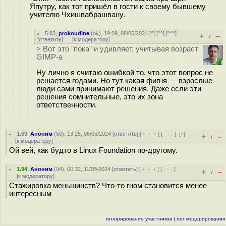
Япутру, как тот пришёл в гости к своему бывшему
учителю Чхишвабрашвану.
5.83
,
prokoudine
(
ok
), 19:09, 08/05/2024 [
^
] [
^^
] [
^^^
]
+
–
/
[
ответить
]
[
к модератору
]
> Вот это "пока" и удивляет, учитывая возраст
GIMP-а
Ну лично я считаю ошибкой то, что этот вопрос не
решается годами. Но тут какая фигня — взрослые
люди сами принимают решения. Даже если эти
решения сомнительные, это их зона
ответственности.
1.63
,
Аноним
(
50
), 13:25, 08/05/2024 [
ответить
] [
﹢﹢﹢
] [
· · ·
]
[
↑
]
+
–
/
[
к модератору
]
Ой вей, как будто в Linux Foundation по-другому.
1.94
,
Аноним
(
94
), 00:32, 11/05/2024 [
ответить
] [
﹢﹢﹢
] [
· · ·
]
+
–
/
[
к модератору
]
Стажировка меньшинств? Что-то гном становится менее
интересным
игнорирование участников
|
лог модерирования