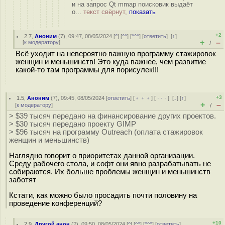
и на запрос Qt mmap поисковик выдаёт
о...
текст свёрнут,
показать
+2
2.7
,
Аноним
(
7
), 09:47, 08/05/2024 [
^
] [
^^
] [
^^^
] [
ответить
]
[
↑
]
+
–
[
к модератору
]
/
Всё уходит на невероятно важную программу стажировок
женщин и меньшинств! Это куда важнее, чем развитие
какой-то там программы для порисулек!!!
+3
1.5
,
Аноним
(
7
), 09:45, 08/05/2024 [
ответить
] [
﹢﹢﹢
] [
· · ·
]
[
↓
] [
↑
]
+
–
[
к модератору
]
/
> $39 тысяч передано на финансирование других проектов.
> $30 тысяч передано проекту GIMP
> $96 тысяч на программу Outreach (оплата стажировок
женщин и меньшинств)
Наглядно говорит о приоритетах данной организации.
Среду рабочего стола, и софт они явно разрабатывать не
собираются. Их больше проблемы женщин и меньшинств
заботят
Кстати, как можно было просадить почти половину на
проведение конференций?
+10
2.9
,
Другой анон
(
?
), 09:50, 08/05/2024 [
^
] [
^^
] [
^^^
] [
ответить
]