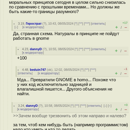
моральных принципов сегодня в целом сильно снизилась
по сравнению с прошлыми временами... Но должны же
быть какие-то границы разумного?
+17
3.19
,
Герострат
(
?
), 10:43, 08/05/2024 [
^
] [
^^
] [
^^^
] [
ответить
]
+
–
[
↓
] [
к модератору
]
/
Да, странная схема. Натуралы в принципе не пойдут
работать в gnome
4.23
,
dannyD
(
?
), 10:55, 08/05/2024 [
^
] [
^^
] [
^^^
] [
ответить
]
+
–
/
[
к модератору
]
+100
–1
4.48
,
beduin747
(
ok
), 12:02, 08/05/2024 [
^
] [
^^
] [
^^^
]
+
–
[
ответить
]
[
к модератору
]
/
Мда... Превратили GNOME в homo... Похоже что
у них код исключительно задницей и
влагалишной пишется... Другого объяснения не
найти.
+3
3.24
,
dannyD
(
?
), 10:58, 08/05/2024 [
^
] [
^^
] [
^^^
] [
ответить
]
[
↓
] [
↑
]
+
–
[
к модератору
]
/
>>Зачем вообще трезвонить об этом направо и налево?
за тем, чтоб кем нибудь быть (например программистом)
надо что уметь и что то делать.