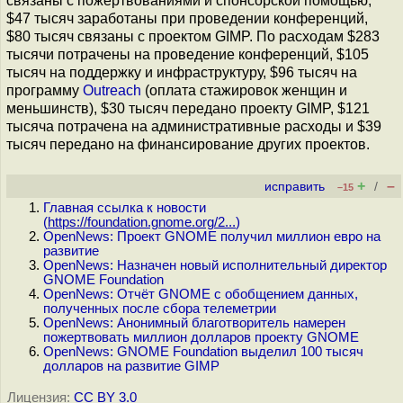
связаны с пожертвованиями и спонсорской помощью,
$47 тысяч заработаны при проведении конференций,
$80 тысяч связаны с проектом GIMP. По расходам $283
тысячи потрачены на проведение конференций, $105
тысяч на поддержку и инфраструктуру, $96 тысяч на
программу
Outreach
(оплата стажировок женщин и
меньшинств), $30 тысяч передано проекту GIMP, $121
тысяча потрачена на административные расходы и $39
тысяч передано на финансирование других проектов.
+
–
исправить
/
–15
Главная ссылка к новости
(
https://foundation.gnome.org/2...
)
OpenNews: Проект GNOME получил миллион евро на
развитие
OpenNews: Назначен новый исполнительный директор
GNOME Foundation
OpenNews: Отчёт GNOME с обобщением данных,
полученных после сбора телеметрии
OpenNews: Анонимный благотворитель намерен
пожертвовать миллион долларов проекту GNOME
OpenNews: GNOME Foundation выделил 100 тысяч
долларов на развитие GIMP
Лицензия:
CC BY 3.0