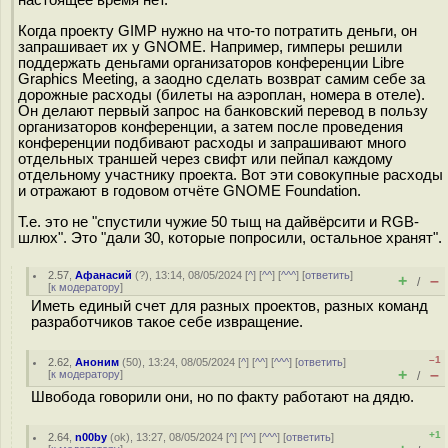
Когда проекту GIMP нужно на что-то потратить деньги, он
запрашивает их у GNOME. Например, гимперы решили
поддержать деньгами организаторов конференции Libre
Graphics Meeting, а заодно сделать возврат самим себе за
дорожные расходы (билеты на аэроплан, номера в отеле).
Он делают первый запрос на банковский перевод в пользу
организаторов конференции, а затем после проведения
конференции подбивают расходы и запрашивают много
отдельных траншей через свифт или пейпал каждому
отдельному участнику проекта. Вот эти совокупные расходы
и отражают в годовом отчёте GNOME Foundation.
Т.е. это не "спустили чужие 50 тыщ на дайвёрсити и RGB-
шлюх". Это "дали 30, которые попросили, остальное хранят".
2.57
,
Афанасий
(
?
), 13:14, 08/05/2024 [
^
] [
^^
] [
^^^
] [
ответить
]
+
–
/
[
к модератору
]
Иметь единый счет для разных проектов, разных команд
разработчиков такое себе извращение.
–1
2.62
,
Аноним
(
50
), 13:24, 08/05/2024 [
^
] [
^^
] [
^^^
] [
ответить
]
+
–
[
к модератору
]
/
Швобода говорили они, но по факту работают на дядю.
+1
2.64
,
n00by
(
ok
), 13:27, 08/05/2024 [
^
] [
^^
] [
^^^
] [
ответить
]