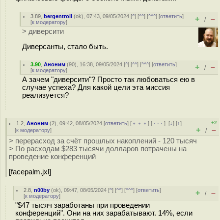
3.89
,
bergentroll
(
ok
), 07:43, 09/05/2024 [
^
] [
^^
] [
^^^
] [
ответить
]
+
–
/
[
к модератору
]
> диверсити
Диверсанты, стало быть.
3.90
,
Аноним
(
90
), 16:38, 09/05/2024 [
^
] [
^^
] [
^^^
] [
ответить
]
+
–
/
[
к модератору
]
А зачем "диверсити"? Просто так любоваться ею в
случае успеха? Для какой цели эта миссия
реализуется?
+2
1.2
,
Аноним
(
2
), 09:42, 08/05/2024 [
ответить
] [
﹢﹢﹢
] [
· · ·
]
[
↓
] [
↑
]
+
–
[
к модератору
]
/
> перерасход за счёт прошлых накоплений - 120 тысяч
> По расходам $283 тысячи долларов потрачены на
проведение конференций
[facepalm.jxl]
2.8
,
n00by
(
ok
), 09:47, 08/05/2024 [
^
] [
^^
] [
^^^
] [
ответить
]
+
–
/
[
к модератору
]
"$47 тысяч заработаны при проведении
конференций". Они на них зарабатывают. 14%, если