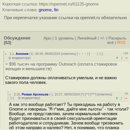
Короткая ссылка: https://opennet.ru/61135-gnome
Ключевые слова:
gnome
,
fin
При перепечатке указание ссылки на opennet.ru обязательно
Обсуждение
Ajax
|
1 уровень
|
Линейный
|
+/-
|
Раскрыть
(63)
всё
|
RSS
+20
1.1
,
Аноним
(
1
), 09:39, 08/05/2024 [
ответить
] [
﹢﹢﹢
] [
· · ·
]
[
↓
]
+
–
[
к модератору
]
/
> $96 тысяч на программу Outreach (оплата стажировок
женщин и меньшинств)
Стажировки должны оплачиваться умелым, и не важно
какого пола человек.
+6
2.15
,
Роман Арсеньев
(-), 10:27, 08/05/2024 [
^
] [
^^
] [
^^^
] [
ответить
]
+
–
[
↓
] [
к модератору
]
/
А как это вообще работает? Ты приходишь на работу в
Gnome и говоришь "Я г*мик, дайте мне льготы" - так чтоли?
Вообще, не представляю, зачем нормальный человек
будет признаваться в своей сeксуaльной ориентации
работодателю и сотрудникам. Зачем вообще трезвонить
об этом направо и налево? Нет, я понимаю, что планка