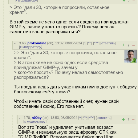
+
–
[
к модератору
]
/
> Это "дали 30, которые попросили, остальное
хранят".
В этой схеме не ясно одно: если средства принадлежат
GIMP-у, зачем у кого-то просить? Почему нельзя
самостоятельно распоряжаться?
3.66
,
prokoudine
(
ok
), 13:32, 08/05/2024 [
^
] [
^^
] [
^^^
] [
ответить
]
+
–
/
[
к модератору
]
>> Это "дали 30, которые попросили, остальное
хранят".
> В этой схеме не ясно одно: если средства
принадлежат GIMP-у, зачем у
> кого-то просить? Почему нельзя самостоятельно
распоряжаться?
Ты предлагаешь дать участникам гимпа доступ к общему
банковскому счёту гнома?
Чтобы иметь свой собственный счёт, нужен свой
собственный фонд. Его пока нет.
4.70
,
n00by
(
ok
), 13:53, 08/05/2024 [
^
] [
^^
] [
^^^
] [
ответить
]
+
–
/
[
к модератору
]
Вот это "пока" и удивляет, учитывая возраст
GIMP-а и изначальную расшифровку GTK как
"GIMP ToolKit". Вспоминается байка про Шри