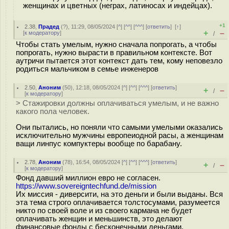
женщинах и цветных (неграх, латиносах и индейцах).
+1
2.38
,
Прадед
(
?
), 11:29, 08/05/2024 [
^
] [
^^
] [
^^^
] [
ответить
]
[
↑
]
+
–
[
к модератору
]
/
Чтобы стать умелым, нужно сначала попрогать, а чтобы
попрогать, нужно вырасти в правильном контексте. Вот
аутричи пытается этот контекст дать тем, кому неповезло
родиться мальчиком в семье инженеров
2.50
,
Аноним
(
50
), 12:18, 08/05/2024 [
^
] [
^^
] [
^^^
] [
ответить
]
+
–
/
[
к модератору
]
> Стажировки должны оплачиваться умелым, и не важно
какого пола человек.
Они пытались, но поняли что самыми умелыми оказались
исключительно мужчины европеиодной расы, а женщинам
ващи линпус компуктеры вообще по барабану.
2.78
,
Аноним
(
78
), 16:54, 08/05/2024 [
^
] [
^^
] [
^^^
] [
ответить
]
+
–
/
[
к модератору
]
Фонд давший миллион евро не согласен.
https://www.sovereigntechfund.de/mission
Их миссия - диверсити, на это деньги и были выданы. Вся
эта тема строго оплачивается толстосумами, разумеется
никто по своей воле и из своего кармана не будет
оплачивать женщин и меньшинств, это делают
финансовые фонды с бесконечными деньгами.