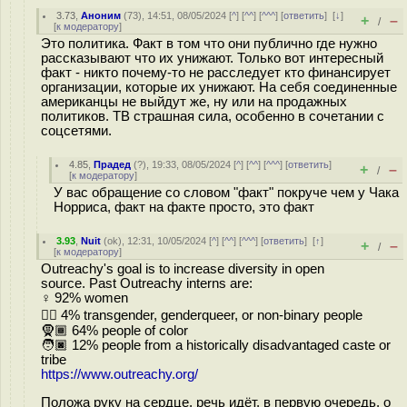
3.73
,
Аноним
(
73
), 14:51, 08/05/2024 [
^
] [
^^
] [
^^^
] [
ответить
]
[
↓
]
+
–
/
[
к модератору
]
Это политика. Факт в том что они публично где нужно
рассказывают что их унижают. Только вот интересный
факт - никто почему-то не расследует кто финансирует
организации, которые их унижают. На себя соединенные
американцы не выйдут же, ну или на продажных
политиков. ТВ страшная сила, особенно в сочетании с
соцсетями.
4.85
,
Прадед
(
?
), 19:33, 08/05/2024 [
^
] [
^^
] [
^^^
] [
ответить
]
+
–
/
[
к модератору
]
У вас обращение со словом "факт" покруче чем у Чака
Норриса, факт на факте просто, это факт
3.93
,
Nuit
(
ok
), 12:31, 10/05/2024 [
^
] [
^^
] [
^^^
] [
ответить
]
[
↑
]
+
–
/
[
к модератору
]
Outreachy's goal is to increase diversity in open
source. Past Outreachy interns are:
♀️ 92% women
🏳️‍🌈 4% transgender, genderqueer, or non-binary people
🧕🏾 64% people of color
🧑🏿 12% people from a historically disadvantaged caste or
tribe
https://www.outreachy.org/
Положа руку на сердце, речь идёт, в первую очередь, о