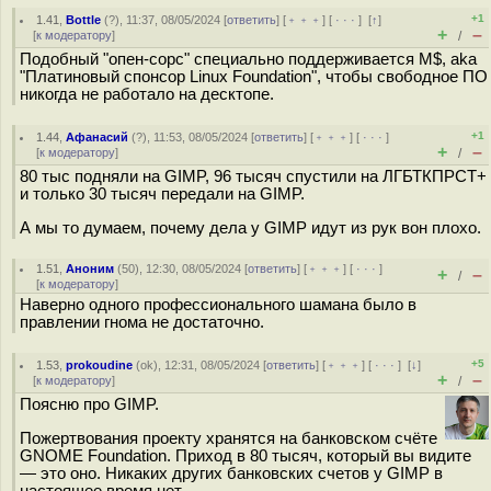
+1
1.41
,
Bottle
(
?
), 11:37, 08/05/2024 [
ответить
] [
﹢﹢﹢
] [
· · ·
]
[
↑
]
+
–
[
к модератору
]
/
Подобный "опен-сорс" специально поддерживается M$, aka
"Платиновый спонсор Linux Foundation", чтобы свободное ПО
никогда не работало на десктопе.
+1
1.44
,
Афанасий
(
?
), 11:53, 08/05/2024 [
ответить
] [
﹢﹢﹢
] [
· · ·
]
+
–
[
к модератору
]
/
80 тыс подняли на GIMP, 96 тысяч спустили на ЛГБТКПРСТ+
и только 30 тысяч передали на GIMP.
А мы то думаем, почему дела у GIMP идут из рук вон плохо.
1.51
,
Аноним
(
50
), 12:30, 08/05/2024 [
ответить
] [
﹢﹢﹢
] [
· · ·
]
+
–
/
[
к модератору
]
Наверно одного профессионального шамана было в
правлении гнома не достаточно.
+5
1.53
,
prokoudine
(
ok
), 12:31, 08/05/2024 [
ответить
] [
﹢﹢﹢
] [
· · ·
]
[
↓
]
+
–
[
к модератору
]
/
Поясню про GIMP.
Пожертвования проекту хранятся на банковском счёте
GNOME Foundation. Приход в 80 тысяч, который вы видите
— это оно. Никаких других банковских счетов у GIMP в
настоящее время нет.