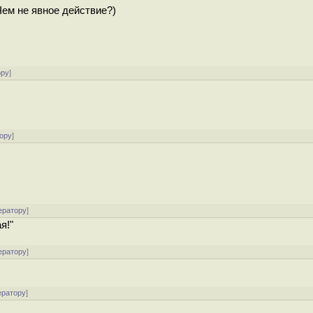
Чем не явное действие?)
ору
]
ору
]
ератору
]
я!"
ератору
]
ератору
]