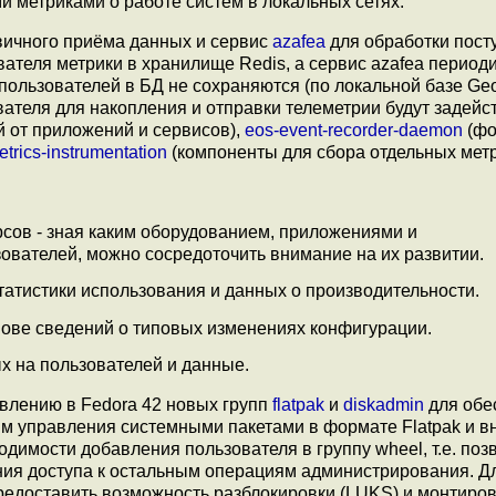
и метриками о работе систем в локальных сетях.
ичного приёма данных и сервис
azafea
для обработки пос
ателя метрики в хранилище Redis, а сервис azafea период
 пользователей в БД не сохраняются (по локальной базе Ge
ователя для накопления и отправки телеметрии будут задей
 от приложений и сервисов),
eos-event-recorder-daemon
(фо
trics-instrumentation
(компоненты для сбора отдельных метр
сов - зная каким оборудованием, приложениями и
ователей, можно сосредоточить внимание на их развитии.
атистики использования и данных о производительности.
ове сведений о типовых изменениях конфигурации.
х на пользователей и данные.
влению в Fedora 42 новых групп
flatpak
и
diskadmin
для обе
ям управления системными пакетами в формате Flatpak и 
димости добавления пользователя в группу wheel, т.е. поз
ения доступа к остальным операциям администрирования. Д
предоставить возможность разблокировки (LUKS) и монтиро