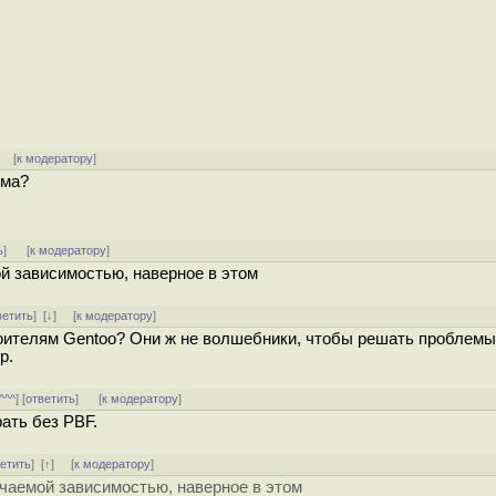
] [
к модератору
]
ема?
ь
]
[
к модератору
]
й зависимостью, наверное в этом
ветить
]
[
↓
] [
к модератору
]
роителям Gentoo? Они ж не волшебники, чтобы решать проблемы
р.
^^^
] [
ответить
]
[
к модератору
]
ать без PBF.
ветить
]
[
↑
] [
к модератору
]
чаемой зависимостью, наверное в этом