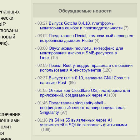
Обсуждаемые новости
тупающих
ически
-
03:27
Выпуск Gotcha 0.4.10, платформы
oIP
мониторинга ошибок и производительности
(7)
ствованы
-
03:02
Представлен Denial, композитный сервер со
новый
встроенным движком Flutter
(4)
ик).
-
03:00
Опубликован mount-tui, интерфейс для
монтирования дисков и SMB-ресурсов в
Linux
(19)
-
02:59
Проект Rust утвердил правила в отношении
использования AI-инструментов
(120)
-
02:37
Выпуск uutils 0.10, варианта GNU Coreutils
на языке Rust
(85)
-
01:55
Открыт код Cloudflare OS, платформы для
приложений, создаваемых через AI
(30)
-
01:46
Представлен singularity-shell -
неофициальный клиент планировщика задач
Singularity
(97)
спечения
внешними
-
01:16
Из 54 из 55 выявленных через AI
уязвимостей в SQLite оказались фиктивными
волит
(199)
ля
вания