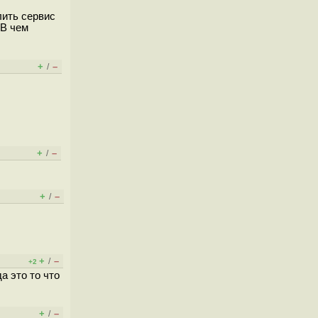
лить сервис
 В чем
+
–
/
+
–
/
+
–
/
+
–
/
+2
а это то что
+
–
/