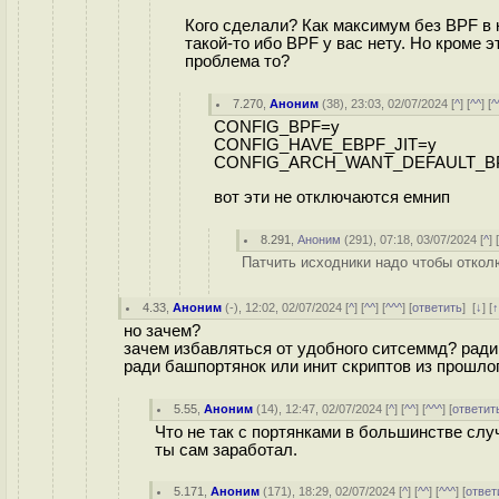
Кого сделали? Как максимум без BPF в 
такой-то ибо BPF у вас нету. Но кроме э
проблема то?
7.270
,
Аноним
(
38
), 23:03, 02/07/2024 [
^
] [
^^
] [
^
CONFIG_BPF=y
CONFIG_HAVE_EBPF_JIT=y
CONFIG_ARCH_WANT_DEFAULT_BP
вот эти не отключаются емнип
8.291
,
Аноним
(
291
), 07:18, 03/07/2024 [
^
] 
Патчить исходники надо чтобы откол
4.33
,
Аноним
(
-
), 12:02, 02/07/2024 [
^
] [
^^
] [
^^^
] [
ответить
]
[
↓
] [
но зачем?
зачем избавляться от удобного ситсеммд? ради
ради башпортянок или инит скриптов из прошло
5.55
,
Аноним
(
14
), 12:47, 02/07/2024 [
^
] [
^^
] [
^^^
] [
ответит
Что не так с портянками в большинстве случ
ты сам заработал.
5.171
,
Аноним
(
171
), 18:29, 02/07/2024 [
^
] [
^^
] [
^^^
] [
ответ