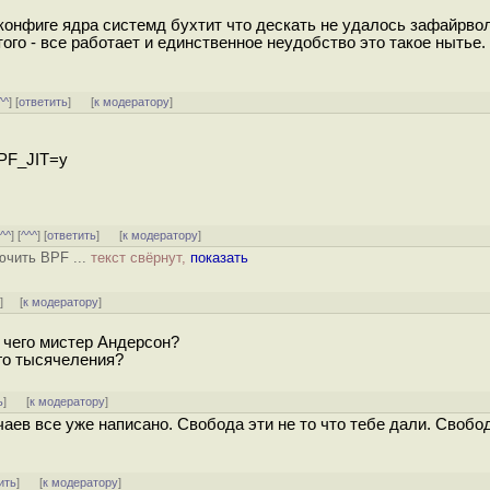
конфиге ядра системд бухтит что дескать не удалось зафайрво
того - все работает и единственное неудобство это такое нытье.
^^
] [
ответить
]
[
к модератору
]
F_JIT=y
[
^^
] [
^^^
] [
ответить
]
[
к модератору
]
ючить BPF ...
текст свёрнут,
показать
↑
] [
к модератору
]
 чего мистер Андерсон?
го тысячеления?
ь
]
[
к модератору
]
аев все уже написано. Свобода эти не то что тебе дали. Свобод
ить
]
[
к модератору
]