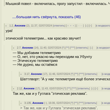
Мышкой повел - включилась, прогу запустил - включилась. 
....большая нить свёрнута, показать (46)
1.2
,
Аноним
(
2
), 11:37, 02/07/2024 [
ответить
] [
﹢﹢﹢
] [
· · ·
]
[
↓
] [
↑
] [
к модерат
ура!
этической телеметрии... как красиво звучит!
2.7
,
Аноним
(
14
), 11:40, 02/07/2024 [
^
] [
^^
] [
^^^
] [
ответить
]
[
↓
] [
к модерат
— Мы добавим телеметрию
— О, нет, это ужасно мы переходим на Убунту
— Этическую телеметрию
— Не дурно, мы остаёмся
3.17
,
Аноним
(
17
), 11:46, 02/07/2024 [
^
] [
^^
] [
^^^
] [
ответить
]
[
к мод
Шаттлворт: "А у нас телеметрия ещё более этическа
2.12
,
Аноним
(
17
), 11:43, 02/07/2024 [
^
] [
^^
] [
^^^
] [
ответить
]
[
↓
] [
↑
] [
к мод
Так же, как и у Гуглага "этическая реклама".
3.135
,
Аноним
(
-
), 16:06, 02/07/2024 [
^
] [
^^
] [
^^^
] [
ответить
]
[
к мод
> Так же, как и у Гуглага "этическая реклама".