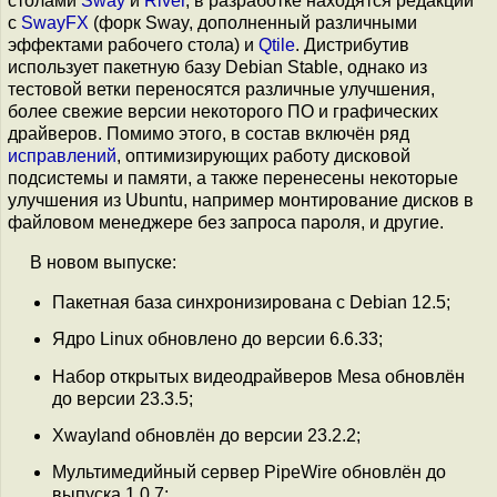
столами
Sway
и
River
, в разработке находятся редакции
с
SwayFX
(форк Sway, дополненный различными
эффектами рабочего стола) и
Qtile
. Дистрибутив
использует пакетную базу Debian Stable, однако из
тестовой ветки переносятся различные улучшения,
более свежие версии некоторого ПО и графических
драйверов. Помимо этого, в состав включён ряд
исправлений
, оптимизирующих работу дисковой
подсистемы и памяти, а также перенесены некоторые
улучшения из Ubuntu, например монтирование дисков в
файловом менеджере без запроса пароля, и другие.
В новом выпуске:
Пакетная база синхронизирована с Debian 12.5;
Ядро Linux обновлено до версии 6.6.33;
Набор открытых видеодрайверов Mesa обновлён
до версии 23.3.5;
Xwayland обновлён до версии 23.2.2;
Мультимедийный сервер PipeWire обновлён до
выпуска 1.0.7;