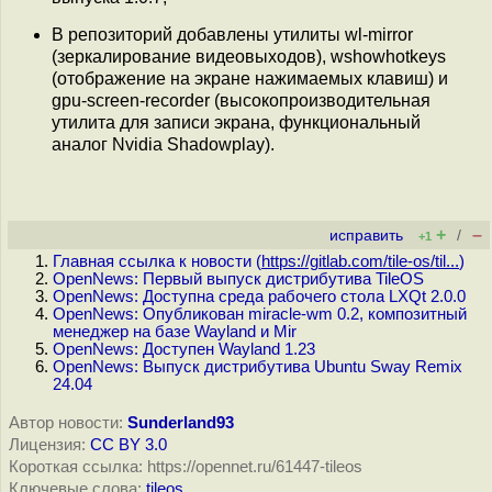
В репозиторий добавлены утилиты wl-mirror
(зеркалирование видеовыходов), wshowhotkeys
(отображение на экране нажимаемых клавиш) и
gpu-screen-recorder (высокопроизводительная
утилита для записи экрана, функциональный
аналог Nvidia Shadowplay).
+
–
исправить
/
+1
Главная ссылка к новости (
https://gitlab.com/tile-os/til...
)
OpenNews: Первый выпуск дистрибутива TileOS
OpenNews: Доступна среда рабочего стола LXQt 2.0.0
OpenNews: Опубликован miracle-wm 0.2, композитный
менеджер на базе Wayland и Mir
OpenNews: Доступен Wayland 1.23
OpenNews: Выпуск дистрибутива Ubuntu Sway Remix
24.04
Автор новости:
Sunderland93
Лицензия:
CC BY 3.0
Короткая ссылка: https://opennet.ru/61447-tileos
Ключевые слова:
tileos