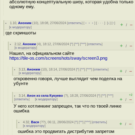
абсолютную концептуальную шизу, которая удобна только
одному ему.
1.10
,
Аноним
(
10
), 18:08, 27/06/2024 [
ответить
] [
﹢﹢﹢
] [
· · ·
]
[
↓
] [
↑
]
+
–
/
[
к модератору
]
где скриншоты
2.12
,
Аноним
(
4
), 18:12, 27/06/2024 [
^
] [
^^
] [
^^^
] [
ответить
]
+
–
/
[
к модератору
]
Нашел, на официальном сайте
https://tile-os.com/screenshots/sway/screen3.png
3.13
,
Аноним
(
10
), 18:14, 27/06/2024 [
^
] [
^^
] [
^^^
] [
ответить
]
+
–
/
[
к модератору
]
откровенно говоря, лучше выглядит чем поделка на
убунте
+2
3.14
,
Анон из села Кукуево
(
?
), 18:28, 27/06/2024 [
^
] [
^^
] [
^^^
]
+
–
[
ответить
]
[
к модератору
]
/
У него хотлинкинг запрещен, так что по твоей линке
ошибка
4.32
,
Вася
(
??
), 06:11, 28/06/2024 [
^
] [
^^
] [
^^^
] [
ответить
]
+
–
/
[
к модератору
]
ошибка это продвигать дистрибутив запретом