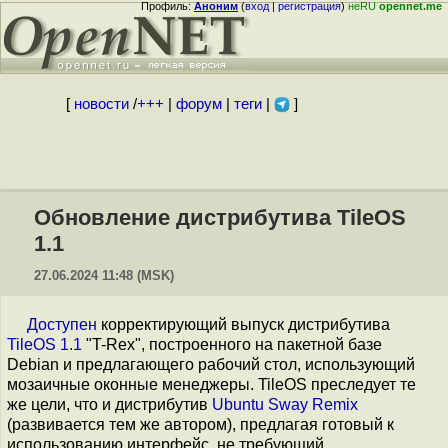
Профиль:
Аноним
(
вход
|
регистрация
)
неRU
opennet.me
[
новости
/
+++
|
форум
|
теги
|
]
Обновление дистрибутива TileOS
1.1
27.06.2024 11:48 (MSK)
Доступен
корректирующий выпуск дистрибутива
TileOS 1.1
"T-Rex", построенного на пакетной базе
Debian и предлагающего рабочий стол, использующий
мозаичные оконные менеджеры. TileOS преследует те
же цели, что и дистрибутив
Ubuntu Sway Remix
(развивается тем же автором), предлагая готовый к
использованию интерфейс, не требующий