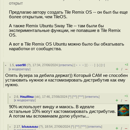
открыт
Предлагаю автору создать Tile Remix OS -- он был бы еще
более открытым, чем TileOS.
А также Remix Ubuntu Sway Tile -- там были бы
экспериментальные функции, не попавшие в Tile Remix
OS.
А вот в Tile Remix OS Ubuntu можно было бы обкатывать
наработки от сообщества.
+2
1.5
,
user90
(
?
), 17:34, 27/06/2024 [
ответить
] [
﹢﹢﹢
] [
· · ·
]
[
↓
] [
↑
]
+
–
[
к модератору
]
/
Опять йузера за дебила держат)) Который САМ не способен
установить нужное и кастомизировать дистрибутив как ему
нужно.
+1
2.6
,
НяшМяш
(
ok
), 17:46, 27/06/2024 [
^
] [
^^
] [
^^^
] [
ответить
]
+
–
[
к модератору
]
/
90% использует винду и макось. В идеале
остальные 10% могут кастомизировать дистрибутив.
А потом мы вспоминаем долю убунты...
2.17
,
Ыыыыыы
(
?
), 18:54, 27/06/2024 [
^
] [
^^
] [
^^^
] [
ответить
]
+
–
/