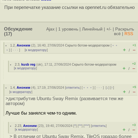
При перепечатке указание ссылки на opennet.ru обязательно
Обсуждение
Ajax
|
1 уровень
|
Линейный
|
+/-
|
Раскрыть
(17)
всё
|
RSS
1.2
,
Аноним
(
2
), 16:40, 27/06/2024
Скрыто ботом-модератором
[
﹢﹢
+1
+
–
﹢
] [
· · ·
] [
к модератору
]
/
+2
2.3
,
kusb reg
(
ok
), 17:11, 27/06/2024
Скрыто ботом-модератором
+
–
[
к модератору
]
/
+5
1.4
,
Аноним
(
4
), 17:19, 27/06/2024 [
ответить
] [
﹢﹢﹢
] [
· · ·
]
[
↓
] [
↑
]
+
–
[
к модератору
]
/
>дистрибутив Ubuntu Sway Remix (развивается тем же
автором)
Лучше бы занялся чем-то одним.
+3
2.23
,
Аноним
(
23
), 19:40, 27/06/2024 [
^
] [
^^
] [
^^^
] [
ответить
]
+
–
[
к модератору
]
/
> В отличии от Ubuntu Sway Remix, TileOS гораздо более