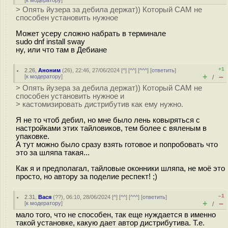
[
к модератору
]
> Опять йузера за дебила держат)) Который САМ не
способен установить нужное
Может усеру сложно набрать в терминале
sudo dnf install sway
ну, или что там в Дебиане
+1
2.26
,
Аноним
(
26
), 22:46, 27/06/2024 [
^
] [
^^
] [
^^^
] [
ответить
]
+
–
[
к модератору
]
/
> Опять йузера за дебила держат)) Который САМ не
способен установить нужное и
> кастомизировать дистрибутив как ему нужно.
Я не то чтоб дебил, но мне было лень ковыряться с
настройками этих тайловиков, тем более с вяленым в
упаковке.
А тут можно было сразу взять готовое и попробовать что
это за шляпа такая...
Как я и предполагал, тайловые оконники шляпа, не моё это
просто, но автору за поделие респект! ;)
–1
2.31
,
Вася
(
??
), 06:10, 28/06/2024 [
^
] [
^^
] [
^^^
] [
ответить
]
+
–
[
к модератору
]
/
мало того, что не способен, так еще нуждается в именно
такой установке, какую дает автор дистрибутива. Т.е.