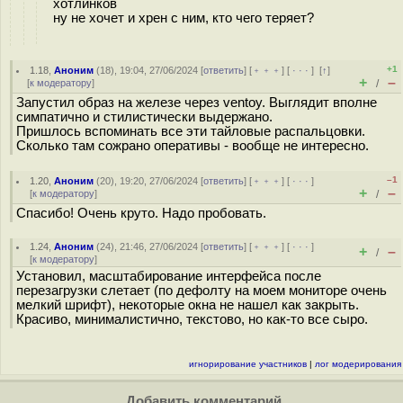
хотлинков
ну не хочет и хрен с ним, кто чего теряет?
+1
1.18
,
Аноним
(
18
), 19:04, 27/06/2024 [
ответить
] [
﹢﹢﹢
] [
· · ·
]
[
↑
]
+
–
[
к модератору
]
/
Запустил образ на железе через ventoy. Выглядит вполне
симпатично и стилистически выдержано.
Пришлось вспоминать все эти тайловые распальцовки.
Сколько там сожрано оперативы - вообще не интересно.
–1
1.20
,
Аноним
(
20
), 19:20, 27/06/2024 [
ответить
] [
﹢﹢﹢
] [
· · ·
]
+
–
[
к модератору
]
/
Спасибо! Очень круто. Надо пробовать.
1.24
,
Аноним
(
24
), 21:46, 27/06/2024 [
ответить
] [
﹢﹢﹢
] [
· · ·
]
+
–
/
[
к модератору
]
Установил, масштабирование интерфейса после
перезагрузки слетает (по дефолту на моем мониторе очень
мелкий шрифт), некоторые окна не нашел как закрыть.
Красиво, минималистично, текстово, но как-то все сыро.
игнорирование участников
|
лог модерирования
Добавить комментарий