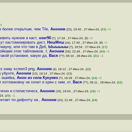
+5
е более открытым, чем Tile
,
Аноним
(23), 19:40 , 27-Июн-24, (
23
)
+3
овить нужное и каст
,
user90
(?), 17:34 , 27-Июн-24, (5)
+2
ут кастомизировать дист
,
НяшМяш
(ok), 17:46 , 27-Июн-24, (6)
+1
swayну, или что там в Деб
,
Ыыыыыы
(?), 18:54 , 27-Июн-24, (
17
)
ойками этих тайловиков, т
,
Аноним
(26), 22:46 , 27-Июн-24, (
26
)
+1
такой установке, какую да
,
Вася
(??), 06:10 , 28-Июн-24, (
31
)
–1
ts sway screen3 png
,
Аноним
(4), 18:12 , 27-Июн-24, (12)
а убунте
,
Аноним
(10), 18:14 , 27-Июн-24, (13)
е ошибка
,
Анон из села Кукуево
(?), 18:28 , 27-Июн-24, (
14
)
+2
 хотлинковну не хочет и хрен с ним, кт
,
Вася
(??), 06:11 , 28-Июн-24, (
32
)
тично и стилистическ
,
Аноним
(18), 19:04 , 27-Июн-24, (
18
)
+1
24, (
20
)
–1
летает по дефолту на
,
Аноним
(24), 21:46 , 27-Июн-24, (
24
)