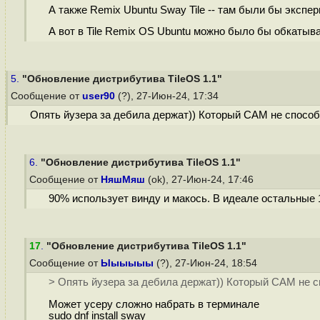
А также Remix Ubuntu Sway Tile -- там были бы экспе
А вот в Tile Remix OS Ubuntu можно было бы обкатыв
5.
"Обновление дистрибутива TileOS 1.1"
Сообщение от
user90
(?), 27-Июн-24, 17:34
Опять йузера за дебила держат)) Который САМ не способ
6.
"Обновление дистрибутива TileOS 1.1"
Сообщение от
НяшМяш
(ok), 27-Июн-24, 17:46
90% использует винду и макось. В идеале остальные 
17
.
"Обновление дистрибутива TileOS 1.1"
Сообщение от
Ыыыыыы
(?), 27-Июн-24, 18:54
> Опять йузера за дебила держат)) Который САМ не 
Может усеру сложно набрать в терминале
sudo dnf install sway