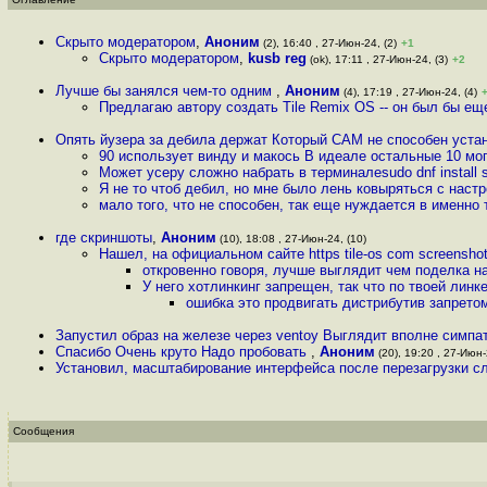
Скрыто модератором
,
Аноним
(2), 16:40 , 27-Июн-24, (2)
+1
Скрыто модератором
,
kusb reg
(ok), 17:11 , 27-Июн-24, (3)
+2
Лучше бы занялся чем-то одним
,
Аноним
(4), 17:19 , 27-Июн-24, (4)
Предлагаю автору создать Tile Remix OS -- он был бы ещ
Опять йузера за дебила держат Который САМ не способен устан
90 использует винду и макось В идеале остальные 10 мог
Может усеру сложно набрать в терминалеsudo dnf install 
Я не то чтоб дебил, но мне было лень ковыряться с настр
мало того, что не способен, так еще нуждается в именно 
где скриншоты
,
Аноним
(10), 18:08 , 27-Июн-24, (10)
Нашел, на официальном сайте https tile-os com screensho
откровенно говоря, лучше выглядит чем поделка н
У него хотлинкинг запрещен, так что по твоей линк
ошибка это продвигать дистрибутив запретом
Запустил образ на железе через ventoy Выглядит вполне симпа
Спасибо Очень круто Надо пробовать
,
Аноним
(20), 19:20 , 27-Июн-
Установил, масштабирование интерфейса после перезагрузки с
Сообщения