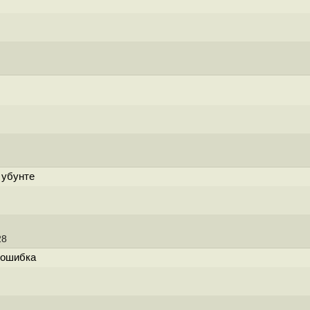
 убунте
28
е ошибка