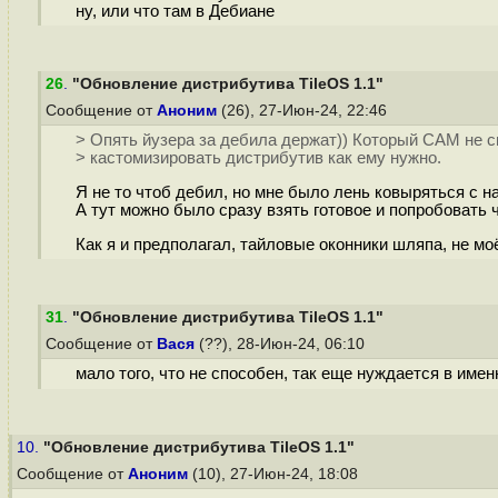
ну, или что там в Дебиане
26
.
"Обновление дистрибутива TileOS 1.1"
Сообщение от
Аноним
(26), 27-Июн-24, 22:46
> Опять йузера за дебила держат)) Который САМ не с
> кастомизировать дистрибутив как ему нужно.
Я не то чтоб дебил, но мне было лень ковыряться с н
А тут можно было сразу взять готовое и попробовать ч
Как я и предполагал, тайловые оконники шляпа, не моё 
31
.
"Обновление дистрибутива TileOS 1.1"
Сообщение от
Вася
(??), 28-Июн-24, 06:10
мало того, что не способен, так еще нуждается в име
10.
"Обновление дистрибутива TileOS 1.1"
Сообщение от
Аноним
(10), 27-Июн-24, 18:08