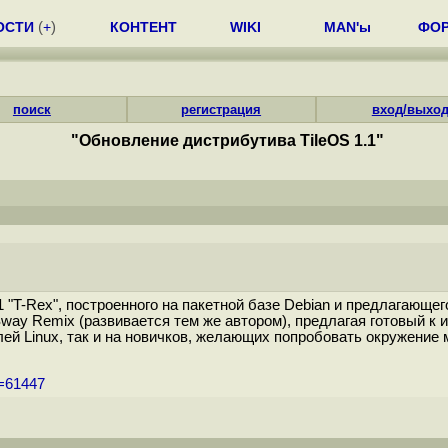
ОСТИ
(
+
)
КОНТЕНТ
WIKI
MAN'ы
ФО
поиск
регистрация
вход/выхо
"Обновление дистрибутива TileOS 1.1"
1 "T-Rex", построенного на пакетной базе Debian и предлагающ
 Sway Remix (развивается тем же автором), предлагая готовый 
лей Linux, так и на новичков, желающих попробовать окружение
m=61447