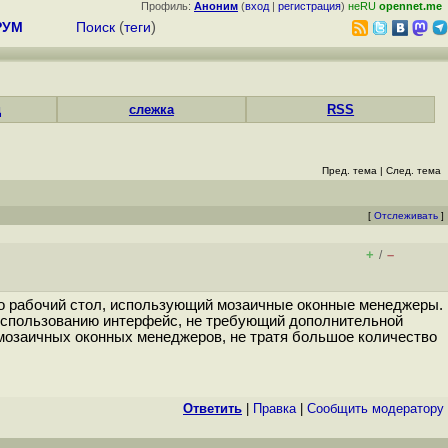
Профиль:
Аноним
(
вход
|
регистрация
)
неRU
opennet.me
РУМ
Поиск
(
теги
)
д
слежка
RSS
Пред. тема
|
След. тема
[
Отслеживать
]
+
–
/
его рабочий стол, использующий мозаичные оконные менеджеры.
к использованию интерфейс, не требующий дополнительной
 мозаичных оконных менеджеров, не тратя большое количество
Ответить
|
Правка
|
Cообщить модератору