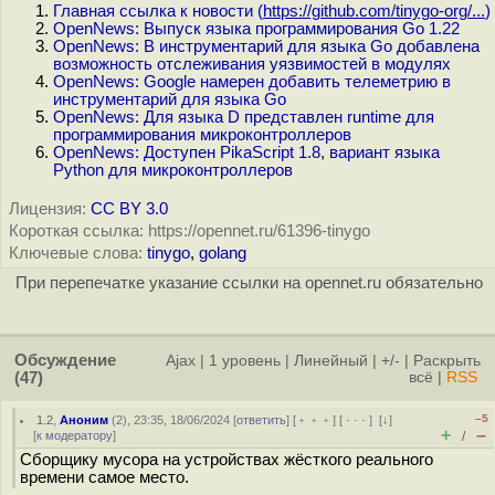
Главная ссылка к новости (
https://github.com/tinygo-org/...
)
OpenNews: Выпуск языка программирования Go 1.22
OpenNews: В инструментарий для языка Go добавлена
возможность отслеживания уязвимостей в модулях
OpenNews: Google намерен добавить телеметрию в
инструментарий для языка Go
OpenNews: Для языка D представлен runtime для
программирования микроконтроллеров
OpenNews: Доступен PikaScript 1.8, вариант языка
Python для микроконтроллеров
Лицензия:
CC BY 3.0
Короткая ссылка: https://opennet.ru/61396-tinygo
Ключевые слова:
tinygo
,
golang
При перепечатке указание ссылки на opennet.ru обязательно
Обсуждение
Ajax
|
1 уровень
|
Линейный
|
+/-
|
Раскрыть
(47)
всё
|
RSS
–5
1.2
,
Аноним
(
2
), 23:35, 18/06/2024 [
ответить
] [
﹢﹢﹢
] [
· · ·
]
[
↓
]
+
–
[
к модератору
]
/
Сборщику мусора на устройствах жёсткого реального
времени самое место.