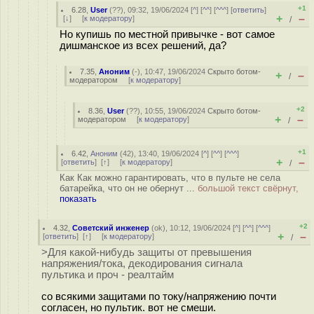
+1
6.28
,
User
(
??
), 09:32, 19/06/2024 [
^
] [
^^
] [
^^^
] [
ответить
]
+
–
[
↓
] [
к модератору
]
/
Но купишь по местной привычке - вот самое
дишманское из всех решений, да?
7.35
,
Аноним
(
-
), 10:47, 19/06/2024
Скрыто ботом-
+
–
/
модератором
[
к модератору
]
+2
8.36
,
User
(
??
), 10:55, 19/06/2024
Скрыто ботом-
+
–
модератором
[
к модератору
]
/
+1
6.42
,
Аноним
(
42
), 13:40, 19/06/2024 [
^
] [
^^
] [
^^^
]
+
–
[
ответить
]
[
↑
] [
к модератору
]
/
Как Как можно гарантировать, что в пульте не села
батарейка, что он не обернут ...
большой текст свёрнут,
показать
+2
4.32
,
Советский инженер
(
ok
), 10:12, 19/06/2024 [
^
] [
^^
] [
^^^
]
+
–
[
ответить
]
[
↑
] [
к модератору
]
/
>Для какой-нибудь защиты от превышения
напряжения/тока, декодирования сигнала
пультика и проч - реалтайм
со всякими защитами по току/напряжению почти
согласен, но пультик. вот не смеши.