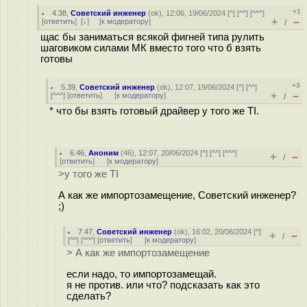
+1
4.38
,
Советский инженер
(
ok
), 12:06, 19/06/2024 [
^
] [
^^
] [
^^^
]
+
–
[
ответить
]
[
↓
] [
к модератору
]
/
щас бы заниматься всякой фигней типа рулить
шаговиком силами МК вместо того что б взять
готовы
+3
5.39
,
Советский инженер
(
ok
), 12:07, 19/06/2024 [
^
] [
^^
]
+
–
[
^^^
] [
ответить
]
[
к модератору
]
/
* что бы взять готовый драйвер у того же ТI.
6.46
,
Аноним
(
46
), 12:07, 20/06/2024 [
^
] [
^^
] [
^^^
]
+
–
/
[
ответить
]
[
к модератору
]
>у того же ТI
А как же импортозамещение, Советский инженер?
;)
7.47
,
Советский инженер
(
ok
), 16:02, 20/06/2024 [
^
]
+
–
/
[
^^
] [
^^^
] [
ответить
]
[
к модератору
]
> А как же импортозамещение
если надо, то импортозамещай.
я не против. или что? подсказать как это
сделать?