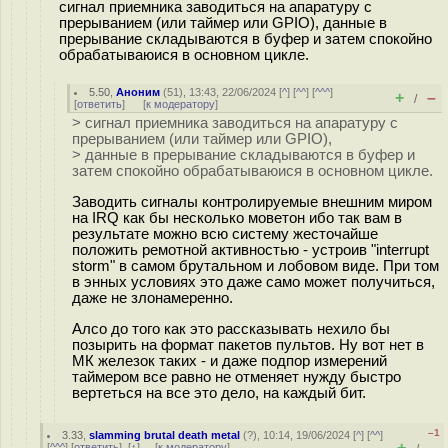
сигнал приемника заводиться на апаратуру с
прерыванием (или таймер или GPIO), данные в
прерывание складываются в буфер и затем спокойно
обрабатываюися в основном цикле.
5.50
,
Аноним
(
51
), 13:43, 22/06/2024 [
^
] [
^^
] [
^^^
]
+
–
/
[
ответить
]
[
к модератору
]
> сигнал приемника заводиться на апаратуру с
прерыванием (или таймер или GPIO),
> данные в прерывание складываются в буфер и
затем спокойно обрабатываюися в основном цикле.
Заводить сигналы контролируемые внешним миром
на IRQ как бы несколько моветон ибо так вам в
результате можно всю систему жесточайше
положить ремотной активностью - устроив "interrupt
storm" в самом брутальном и лобовом виде. При том
в энных условиях это даже само может получиться,
даже не злонамеренно.
Алсо до того как это рассказывать нехило бы
позырить на формат пакетов пультов. Ну вот нет в
МК железок таких - и даже подпор измерений
таймером все равно не отменяет нужду быстро
вертеться на все это дело, на каждый бит.
–1
3.33
,
slamming brutal death metal
(
?
), 10:14, 19/06/2024 [
^
] [
^^
]
+
–
[
^^^
] [
ответить
]
[
↑
] [
к модератору
]