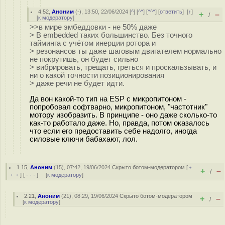
4.52
,
Аноним
(
-
), 13:50, 22/06/2024 [
^
] [
^^
] [
^^^
] [
ответить
]
[
↑
]
+
–
/
[
к модератору
]
>>в мире эмбеддовки - не 50% даже
> В embedded таких большинство. Без точного
тайминга с учётом инерции ротора и
> резонансов ты даже шаговым двигателем нормально
не покрутишь, он будет сильно
> вибрировать, трещать, греться и проскальзывать, и
ни о какой точности позиционирования
> даже речи не будет идти.
Да вон какой-то тип на ESP с микропитоном -
попробовал софтварно, микропитоном, "частотник"
мотору изобразить. В принципе - оно даже сколько-то
как-то работало даже. Но, правда, потом оказалось
что если его предоставить себе надолго, иногда
силовые ключи бабахают, лол.
1.15
,
Аноним
(
15
), 07:42, 19/06/2024
Скрыто ботом-модератором
[
﹢
+
–
/
﹢﹢
] [
· · ·
] [
к модератору
]
2.21
,
Аноним
(
21
), 08:29, 19/06/2024
Скрыто ботом-модератором
+
–
/
[
к модератору
]