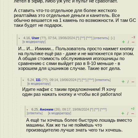
летел в эфир, либо уж упс и пульт не сработает.
А ставить что-то отдельное для более жесткого
реалтайма это отдельные деньги и канитель. Все
обычно вешается на 1 камень по возможности. И там GC
таки будет не подарок.
–3
4.16
,
User
(
??
), 07:54, 19/06/2024 [
^
] [
^^
] [
^^^
] [
ответить
]
[
↓
]
+
–
[
к модератору
]
/
И... И... Ииииии... Пользователь просто нажмет кнопку
на пультике ещё раз - даже и не матюкнется при этом.
А общая стоимость обслуживания игогошницы по
сравнению с сями выйдет раз в 8-10 меньше - в
хорошем для цэшников случае. Такие вот дела.
5.24
,
111
(
??
), 09:14, 19/06/2024 [
^
] [
^^
] [
^^^
] [
ответить
]
+
–
/
[
к модератору
]
Идите нафиг с таким предложением! Я хочу
один раз нажать кнопку и чтобы всё работало!
+2
6.25
,
Аноним
(
26
), 09:17, 19/06/2024 [
^
] [
^^
] [
^^^
]
+
–
[
ответить
]
[
к модератору
]
/
А ещё ты хочешь более быструю лошадь вместо
машины. Как же ты не поймёшь что
производителю лучше знать чего ты хочешь.