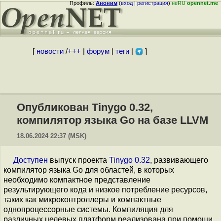
Профиль:
Аноним
(
вход
|
регистрация
)
неRU
opennet.me
[
новости
/
+++
|
форум
|
теги
|
]
Опубликован Tinygo 0.32,
компилятор языка Go на базе LLVM
18.06.2024 22:37 (MSK)
Доступен
выпуск проекта
Tinygo 0.32
, развивающего
компилятор языка Go для областей, в которых
необходимо компактное представление
результирующего кода и низкое потребление ресурсов,
таких как микроконтроллеры и компактные
однопроцессорные системы. Компиляция для
различных целевых платформ реализована при помощи