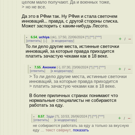
целом мало получают. Да и военных тоже,
> но не все.
Да это в РФии так. Ну РФия и стала светочем
инноваций... правда, с другой стороны списка.
Может заспорить с каким-нибудь Лесото.
6.54
,
uchiya
(
ok
), 17:50, 22/06/2024 [
^
] [
^^
] [
^^^
]
+
–
/
[
ответить
]
[
↓
] [
к модератору
]
То ли дело другие места, истинные светочки
инноваций, за которые правда приходится
платить зачастую чеками как в 18 веке.
7.55
,
Аноним
(
-
), 07:30, 23/06/2024 [
^
] [
^^
] [
^^^
]
+
–
/
[
ответить
]
[
к модератору
]
> То ли дело другие места, истинные светочки
инноваций, за которые правда приходится
> платить зачастую чеками как в 18 веке.
В более приличных странах понимают что
нормальные специалисты не собираются
работать за еду.
8.57
,
Эдди
(
?
), 10:53, 26/06/2024 [
^
] [
^^
] [
^^^
]
+
–
/
[
ответить
]
[
к модератору
]
не собираются работать за еду а только за вкусную
еду ...
текст свёрнут,
показать