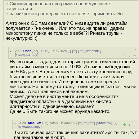
> Скомпилированная программа напрямую может
запускаться
> на микроконтроллерах, что позволяет применять Go
А что они с GC там сделали? С ним видите ли реалтайм
получается - "не очень". Или это так, на правах "дадим
микропитону пинка не только в вебе"?! Ринать трупы -
некультурно! :)
+1
2.18
,
User
(
??
), 08:12, 19/06/2024 [
^
] [
^^
] [
^^^
] [
ответить
]
+
–
[
к модератору
]
/
Ну, во-один - задач, для которых критичен именно строгий
риалтайм в мире сильно не 100%. И в мире эмбеддовки -
не 50% даже. Во-два если уж лезть в эту кроличью нору,
быстро выясняется, что generic linux для таких задач
подходит не очень-то. И не-generic тоже не предел
мечтаний. Но почему-то толпу топильщиков "за rtos" мы не
видим... А вот цэшников наблюдаем.
Может дело не в инструменте и не в особенностях
предметной области - а в давлении на чюйство
илитарности и, одновременно, карман?
Да не... Быть такого не может, ерунда какая-то.
3.20
,
Аноним
(
26
), 08:27, 19/06/2024 [
^
] [
^^
] [
^^^
] [
ответить
]
[
↓
]
+
–
/
[
к модератору
]
Ты это сейчас раст так решил захейтить? Зря ты так, тут
пацаны такое не любят.