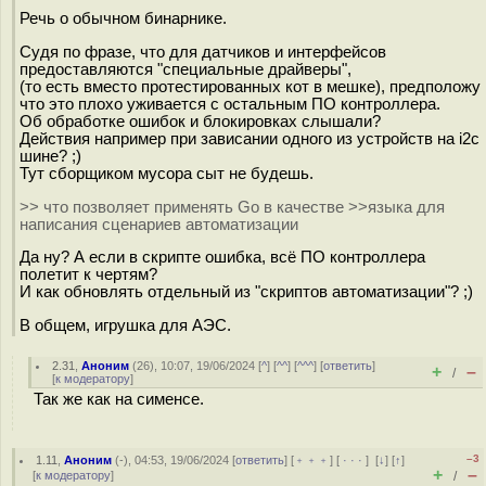
Речь о обычном бинарнике.
Судя по фразе, что для датчиков и интерфейсов
предоставляются "специальные драйверы",
(то есть вместо протестированных кот в мешке), предположу
что это плохо уживается с остальным ПО контроллера.
Об обработке ошибок и блокировках слышали?
Действия например при зависании одного из устройств на i2c
шине? ;)
Тут сборщиком мусора сыт не будешь.
>> что позволяет применять Go в качестве >>языка для
написания сценариев автоматизации
Да ну? А если в скрипте ошибка, всё ПО контроллера
полетит к чертям?
И как обновлять отдельный из "скриптов автоматизации"? ;)
В общем, игрушка для АЭС.
2.31
,
Аноним
(
26
), 10:07, 19/06/2024 [
^
] [
^^
] [
^^^
] [
ответить
]
+
–
/
[
к модератору
]
Так же как на сименсе.
–3
1.11
,
Аноним
(
-
), 04:53, 19/06/2024 [
ответить
] [
﹢﹢﹢
] [
· · ·
]
[
↓
] [
↑
]
+
–
[
к модератору
]
/