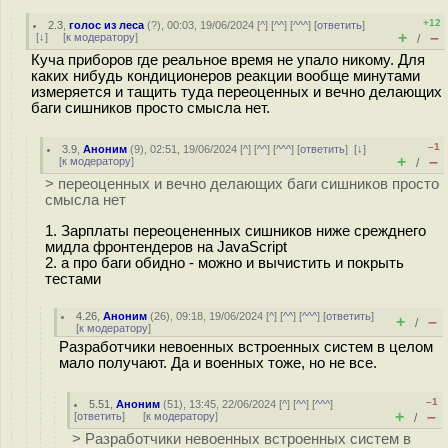
+12
2.3
,
голос из леса
(
?
), 00:03, 19/06/2024 [
^
] [
^^
] [
^^^
] [
ответить
]
+
–
[
↓
] [
к модератору
]
/
Куча приборов где реальное время не упало никому. Для
каких нибудь кондиционеров реакции вообще минутами
измеряется и тащить туда переоценных и вечно делающих
баги сишников просто смысла нет.
–1
3.9
,
Аноним
(
9
), 02:51, 19/06/2024 [
^
] [
^^
] [
^^^
] [
ответить
]
[
↓
]
+
–
[
к модератору
]
/
> переоценных и вечно делающих баги сишников просто
смысла нет
1. Зарплаты переоцененных сишников ниже срежднего
мидла фронтендеров на JavaScript
2. а про баги обидно - можно и вычистить и покрыть
тестами
4.26
,
Аноним
(
26
), 09:18, 19/06/2024 [
^
] [
^^
] [
^^^
] [
ответить
]
+
–
/
[
к модератору
]
Разработчики невоенных встроенных систем в целом
мало получают. Да и военных тоже, но не все.
–1
5.51
,
Аноним
(
51
), 13:45, 22/06/2024 [
^
] [
^^
] [
^^^
]
+
–
[
ответить
]
[
к модератору
]
/
> Разработчики невоенных встроенных систем в