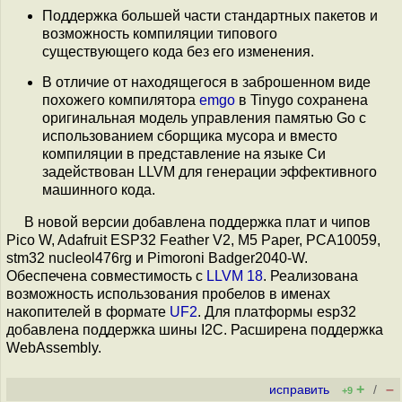
Поддержка большей части стандартных пакетов и
возможность компиляции типового
существующего кода без его изменения.
В отличие от находящегося в заброшенном виде
похожего компилятора
emgo
в Tinygo сохранена
оригинальная модель управления памятью Go с
использованием сборщика мусора и вместо
компиляции в представление на языке Си
задействован LLVM для генерации эффективного
машинного кода.
В новой версии добавлена поддержка плат и чипов
Pico W, Adafruit ESP32 Feather V2, M5 Paper, PCA10059,
stm32 nucleol476rg и Pimoroni Badger2040-W.
Обеспечена совместимость с
LLVM 18
. Реализована
возможность использования пробелов в именах
накопителей в формате
UF2
. Для платформы esp32
добавлена поддержка шины I2C. Расширена поддержка
WebAssembly.
+
–
исправить
/
+9