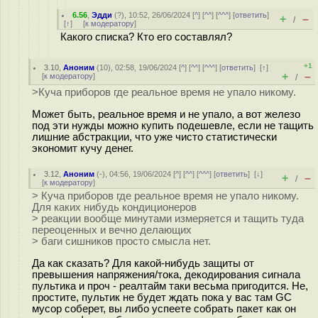
6.56
,
Эдди
(
?
), 10:52, 26/06/2024 [
^
] [
^^
] [
^^^
] [
ответить
]
+
–
/
[
↑
] [
к модератору
]
Какого списка? Кто его составлял?
+1
3.10
,
Аноним
(
10
), 02:58, 19/06/2024 [
^
] [
^^
] [
^^^
] [
ответить
]
[
↑
]
+
–
[
к модератору
]
/
>Куча приборов где реальное время не упало никому.
Может быть, реальное время и не упало, а вот железо
под эти нужды можно купить подешевле, если не тащить
лишние абстракции, что уже чисто статистически
экономит кучу денег.
3.12
,
Аноним
(
-
), 04:56, 19/06/2024 [
^
] [
^^
] [
^^^
] [
ответить
]
[
↓
]
+
–
/
[
к модератору
]
> Куча приборов где реальное время не упало никому.
Для каких нибудь кондиционеров
> реакции вообще минутами измеряется и тащить туда
переоценных и вечно делающих
> баги сишников просто смысла нет.
Да как сказать? Для какой-нибудь защиты от
превышения напряжения/тока, декодирования сигнала
пультика и проч - реалтайм таки весьма пригодится. Не,
простите, пультик не будет ждать пока у вас там GC
мусор соберет, вы либо успеете собрать пакет как он