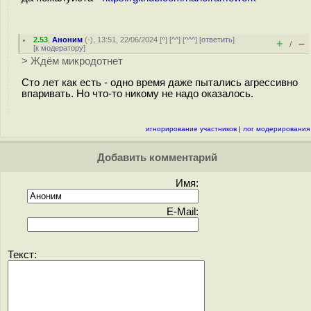
2.53
,
Аноним
(
-
), 13:51, 22/06/2024 [
^
] [
^^
] [
^^^
] [
ответить
]
+
–
/
[
к модератору
]
> Ждём микродотнет
Сто лет как есть - одно время даже пытались агрессивно
впаривать. Но что-то никому не надо оказалось.
игнорирование участников
|
лог модерирования
Добавить комментарий
Имя:
E-Mail:
Текст: