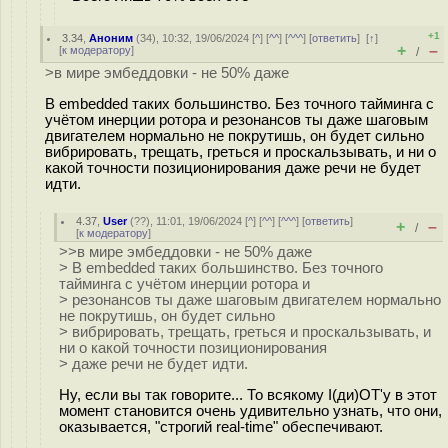
+1
3.34
,
Аноним
(
34
), 10:32, 19/06/2024 [
^
] [
^^
] [
^^^
] [
ответить
]
[
↑
]
+
–
[
к модератору
]
/
>в мире эмбеддовки - не 50% даже
В embedded таких большинство. Без точного тайминга с
учётом инерции ротора и резонансов ты даже шаговым
двигателем нормально не покрутишь, он будет сильно
вибрировать, трещать, греться и проскальзывать, и ни о
какой точности позиционирования даже речи не будет
идти.
4.37
,
User
(
??
), 11:01, 19/06/2024 [
^
] [
^^
] [
^^^
] [
ответить
]
+
–
/
[
к модератору
]
>>в мире эмбеддовки - не 50% даже
> В embedded таких большинство. Без точного
тайминга с учётом инерции ротора и
> резонансов ты даже шаговым двигателем нормально
не покрутишь, он будет сильно
> вибрировать, трещать, греться и проскальзывать, и
ни о какой точности позиционирования
> даже речи не будет идти.
Ну, если вы так говорите... То всякому I(ди)OT'у в этот
момент становится очень удивительно узнать, что они,
оказывается, "строгий real-time" обеспечивают.