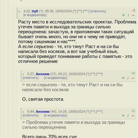
–2
4.22
,
tty0
(
?
), 08:38, 19/06/2024 [
^
] [
^^
] [
^^^
] [
ответить
]
+
–
[
к модератору
]
/
Расту место в исследовательских проектах. Проблема
утечек памяти и выхода за границы сильно
переоценена: зачастую, в приложении таких ситуаций
бывает очень много, но они не к чему не приводят,
потому сишникам и нас****.
А если серьезно - те, кто тянут Раст и на си бы
написали без косяков, а вот как учебный язык,
который приведет понимание работы с памятью - это
отличное решение
+2
5.27
,
Аноним
(
27
), 09:23, 19/06/2024 [
^
] [
^^
] [
^^^
]
+
–
[
ответить
]
[
к модератору
]
/
> если серьезно - те, кто тянут Раст и на си бы
написали без косяков
О, святая простота
+1
5.44
,
Аноним
(
44
), 14:28, 19/06/2024 [
^
] [
^^
] [
^^^
]
+
–
[
ответить
]
[
к модератору
]
/
> Проблема утечек памяти и выхода за границы
сильно переоценена
Всего лишь 70% всех cve