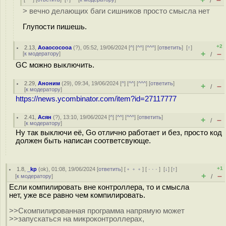
/
> вечно делающих баги сишников просто смысла нет
Глупости пишешь.
+2
2.13
,
Аоаососооа
(
?
), 05:52, 19/06/2024 [
^
] [
^^
] [
^^^
] [
ответить
]
[
↑
]
+
–
[
к модератору
]
/
GC можно выключить.
2.29
,
Аноним
(
29
), 09:34, 19/06/2024 [
^
] [
^^
] [
^^^
] [
ответить
]
+
–
/
[
к модератору
]
https://news.ycombinator.com/item?id=27117777
2.41
,
Асян
(
?
), 13:10, 19/06/2024 [
^
] [
^^
] [
^^^
] [
ответить
]
+
–
/
[
к модератору
]
Ну так выключи её, Go отлично работает и без, просто код
должен быть написан соответсвующе.
+1
1.8
,
_kp
(
ok
), 01:08, 19/06/2024 [
ответить
] [
﹢﹢﹢
] [
· · ·
]
[
↓
] [
↑
]
+
–
[
к модератору
]
/
Если компилировать вне контроллера, то и смысла
нет, уже все равно чем компилировать.
>>Скомпилированная программа напрямую может
>>запускаться на микроконтроллерах,