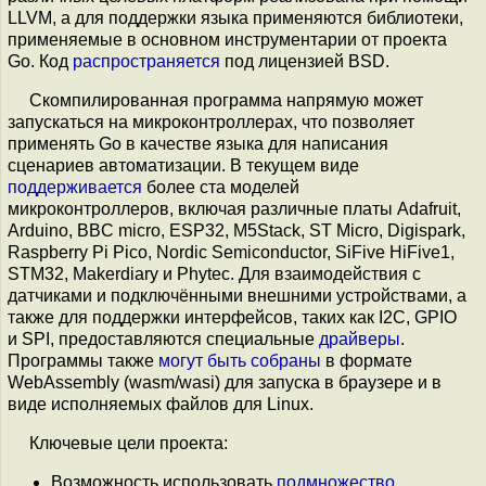
LLVM, а для поддержки языка применяются библиотеки,
применяемые в основном инструментарии от проекта
Go. Код
распространяется
под лицензией BSD.
Скомпилированная программа напрямую может
запускаться на микроконтроллерах, что позволяет
применять Go в качестве языка для написания
сценариев автоматизации. В текущем виде
поддерживается
более ста моделей
микроконтроллеров, включая различные платы Adafruit,
Arduino, BBC micro, ESP32, M5Stack, ST Micro, Digispark,
Raspberry Pi Pico, Nordic Semiconductor, SiFive HiFive1,
STM32, Makerdiary и Phytec. Для взаимодействия с
датчиками и подключёнными внешними устройствами, а
также для поддержки интерфейсов, таких как I2C, GPIO
и SPI, предоставляются специальные
драйверы
.
Программы также
могут быть собраны
в формате
WebAssembly (wasm/wasi) для запуска в браузере и в
виде исполняемых файлов для Linux.
Ключевые цели проекта:
Возможность использовать
подмножество