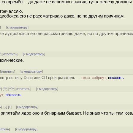
л со времён… да даже не вспомню с каких, тут к железу должны
тречалсяю.
удиобокса его не рассматриваю даже, но по другим причинам.
ь
]
[
к модератору
]
тве аудиобокса его не рассматриваю даже, но по другим причина
^
] [
ответить
]
[
к модератору
]
номические.
 [
ответить
]
[
к модератору
]
нтр по типу Dune или CD проигрыватель ...
текст свёрнут,
показать
^
] [
^^
] [
^^^
] [
ответить
]
[
к модератору
]
ут,
показать
ь
]
[
↓
] [
↑
] [
к модератору
]
риплтайм ядро оно и бинарным бывает. Не знаю что ты там юза
ветить
]
[
к модератору
]