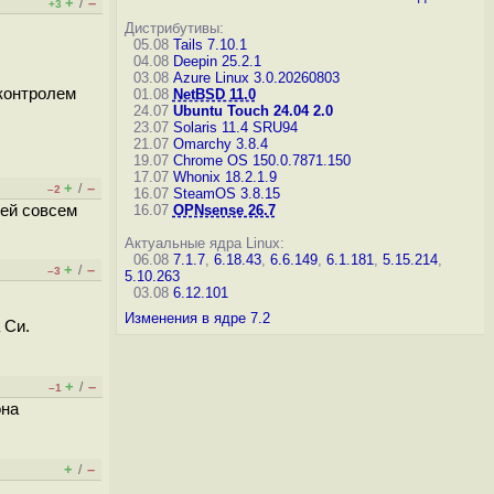
+
–
/
+3
Дистрибутивы:
05.08
Tails 7.10.1
04.08
Deepin 25.2.1
03.08
Azure Linux 3.0.20260803
 контролем
01.08
NetBSD 11.0
24.07
Ubuntu Touch 24.04 2.0
23.07
Solaris 11.4 SRU94
21.07
Omarchy 3.8.4
19.07
Chrome OS 150.0.7871.150
17.07
Whonix 18.2.1.9
+
–
/
–2
16.07
SteamOS 3.8.15
шей совсем
16.07
OPNsense 26.7
Актуальные ядра Linux:
06.08
7.1.7
,
6.18.43
,
6.6.149
,
6.1.181
,
5.15.214
,
+
–
/
–3
5.10.263
03.08
6.12.101
Изменения в ядре 7.2
 Си.
+
–
/
–1
она
+
–
/