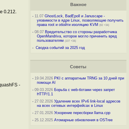
Важное
e 0.212.
-
11.07
GhostLock, BadEpoll и Januscape -
уязвимости в ядре Linux, позволяющие получить
права root и обойти изоляцию KVM
(82 +34)
-
08.07
Вредительство со стороны разработчика
OpenMandriva, которое могло причинить вред
пользователям
(107 +34)
-
Сводка событий за 2025 год
Советы
-
19.04.2026
PKI с аппаратным TRNG за 10 дней при
помощи AI
quashFS -
-
09.03.2026
Борьба с web-ботами через запрет
HTTP/1.1
-
27.02.2026
Удаление всех IPv6 link-local адресов
на всех сетевых интерфейсах в Linux
-
27.01.2026
Ускорение пересборки llama.cpp
-
25.12.2025
Атомарные обновления в OSTree