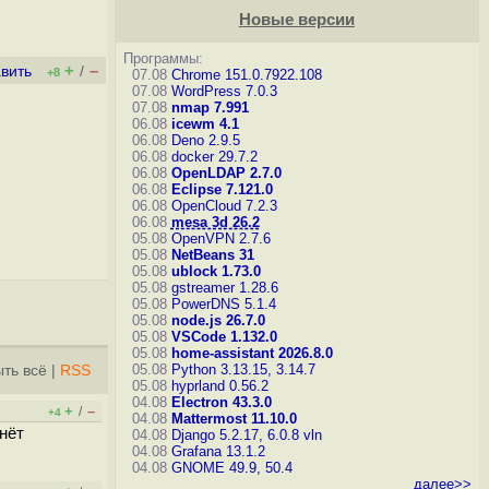
Новые версии
Программы:
+
–
вить
/
+8
07.08
Chrome 151.0.7922.108
07.08
WordPress 7.0.3
07.08
nmap 7.991
06.08
icewm 4.1
06.08
Deno 2.9.5
06.08
docker 29.7.2
06.08
OpenLDAP 2.7.0
06.08
Eclipse 7.121.0
06.08
OpenCloud 7.2.3
06.08
mesa 3d 26.2
05.08
OpenVPN 2.7.6
05.08
NetBeans 31
05.08
ublock 1.73.0
05.08
gstreamer 1.28.6
05.08
PowerDNS 5.1.4
05.08
node.js 26.7.0
05.08
VSCode 1.132.0
05.08
home-assistant 2026.8.0
05.08
Python 3.13.15, 3.14.7
ть всё
|
RSS
05.08
hyprland 0.56.2
04.08
Electron 43.3.0
+
–
/
+4
04.08
Mattermost 11.10.0
нёт
04.08
Django 5.2.17, 6.0.8
vln
04.08
Grafana 13.1.2
04.08
GNOME 49.9, 50.4
далее>>