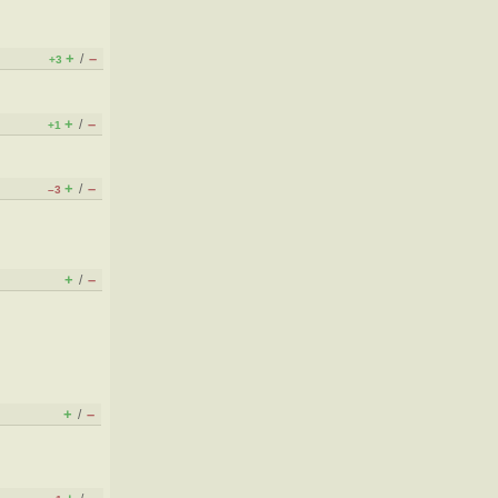
+
–
/
+3
+
–
/
+1
+
–
/
–3
+
–
/
+
–
/