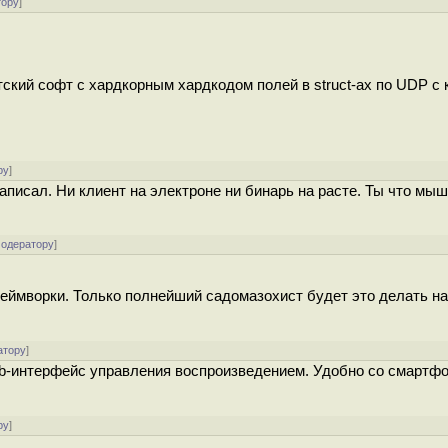
тору
]
ский софт с хардкорным хардкодом полей в struct-ах по UDP с
ру
]
аписал. Ни клиент на электроне ни бинарь на расте. Ты что мы
модератору
]
ймворки. Только полнейший садомазохист будет это делать на
атору
]
eb-интерфейс управления воспроизведением. Удобно со смартф
ру
]