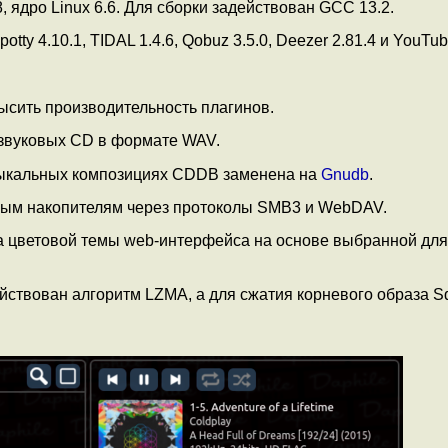
.38, ядро Linux 6.6. Для сборки задействован GCC 13.2.
y 4.10.1, TIDAL 1.4.6, Qobuz 3.5.0, Deezer 2.81.4 и YouTub
высить производительность плагинов.
звуковых CD в формате WAV.
зыкальных композициях CDDB заменена на
Gnudb
.
вым накопителям через протоколы SMB3 и WebDAV.
а цветовой темы web-интерфейса на основе выбранной для
йствован алгоритм LZMA, а для сжатия корневого образа S