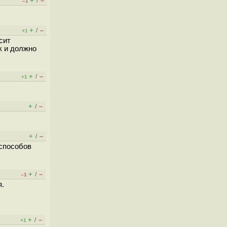
+
–
/
–1
+
–
/
+1
сит
к и должно
+
–
/
+1
+
–
/
+
–
/
 способов
+
–
/
–1
я.
+
–
/
+1