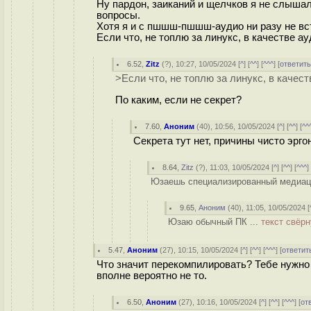
Ну пардон, заиканий и щелчков я не слыша
вопросы.
Хотя я и с пшшш-пшшш-аудио ни разу не вс
Если что, не топлю за линукс, в качестве а
6.52
,
Zitz
(
?
), 10:27, 10/05/2024 [
^
] [
^^
] [
^^^
] [
ответит
>Если что, не топлю за линукс, в качес
По каким, если не секрет?
7.60
,
Аноним
(
40
), 10:56, 10/05/2024 [
^
] [
^^
] [
^^
Секрета тут нет, причины чисто эрго
8.64
,
Zitz
(
?
), 11:03, 10/05/2024 [
^
] [
^^
] [
^^^
]
Юзаешь специализированный медиаце
9.65
,
Аноним
(
40
), 11:05, 10/05/2024 [
Юзаю обычный ПК ...
текст свёрн
5.47
,
Аноним
(
27
), 10:15, 10/05/2024 [
^
] [
^^
] [
^^^
] [
ответит
Что значит перекомпилировать? Тебе нужно 
вполне вероятно не то.
6.50
,
Аноним
(
27
), 10:16, 10/05/2024 [
^
] [
^^
] [
^^^
] [
от