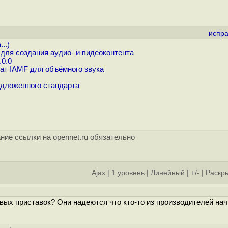
испра
...
)
для создания аудио- и видеоконтента
.0.0
ат IAMF для объёмного звука
едложенного стандарта
ние ссылки на opennet.ru обязательно
Ajax
|
1 уровень
|
Линейный
|
+/-
|
Раскры
овых приставок? Они надеются что кто-то из производителей нач