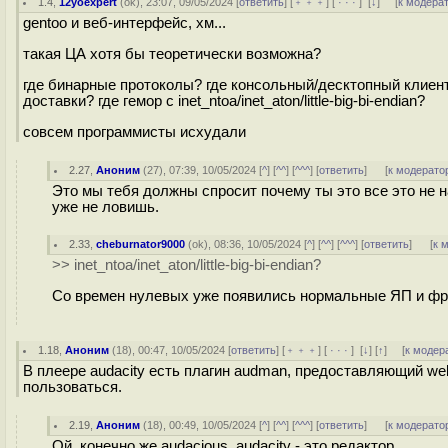
1.4
,
12yoexpert
(
ok
), 23:07, 09/05/2024 [
ответить
] [
﹢﹢﹢
] [
· · ·
]
[
↓
] [
к модера
gentoo и веб-интерфейс, хм...
такая ЦА хотя бы теоретически возможна?
где бинарные протоколы? где консольный/десктопный клиент
доставки? где гемор с inet_ntoa/inet_aton/little-big-bi-endian?
совсем программисты исхудали
2.27
,
Аноним
(
27
), 07:39, 10/05/2024 [
^
] [
^^
] [
^^^
] [
ответить
]
[
к модерато
Это мы тебя должны спросит почему ты это все это не н
уже не ловишь.
2.33
,
cheburnator9000
(
ok
), 08:36, 10/05/2024 [
^
] [
^^
] [
^^^
] [
ответить
]
[
к 
>> inet_ntoa/inet_aton/little-big-bi-endian?
Cо времен нулевых уже появились нормальные ЯП и фре
1.18
,
Аноним
(
18
), 00:47, 10/05/2024 [
ответить
] [
﹢﹢﹢
] [
· · ·
]
[
↓
] [
↑
] [
к модер
В плеере audacity есть плагин audman, предоставляющий w
пользоваться.
2.19
,
Аноним
(
18
), 00:49, 10/05/2024 [
^
] [
^^
] [
^^^
] [
ответить
]
[
к модерато
Ой, конечно же audacious, audacity - это редактор.