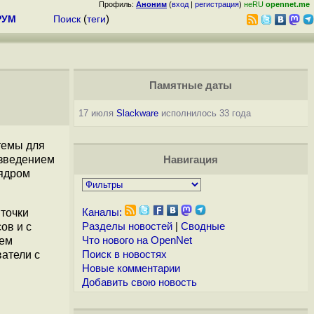
Профиль:
Аноним
(
вход
|
регистрация
)
неRU
opennet.me
РУМ
Поиск
(
теги
)
Памятные даты
17 июля
Slackware
исполнилось 33 года
стемы для
изведением
Навигация
 ядром
 точки
Каналы:
ов и c
Разделы новостей
|
Сводные
тем
Что нового на OpenNet
атели с
Поиск в новостях
Новые комментарии
Добавить свою новость