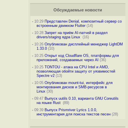
Обсуждаемые новости
-
10:29
Представлен Denial, композитный сервер со
встроенным движком Flutter
(14)
-
10:28
Запрет на приём AI-патчей в раздел
drivers/staging ядра Linux
(16)
-
10:26
Опубликован дисплейный менеджер LightDM
1.33.0
(10)
-
10:25
Открыт код Cloudflare OS, платформы для
приложений, создаваемых через AI
(36)
-
10:25
TONTOU - атака на CPU Intel и AMD,
позволяющая обойти защиту от уязвимостей
Spectre v2
(13)
-
10:05
Опубликован mount-tui, интерфейс для
монтирования дисков и SMB-ресурсов в
Linux
(30)
-
09:47
Выпуск uutils 0.10, варианта GNU Coreutils
на языке Rust
(89)
-
09:39
Выпуск Prismriver Lyrics 1.0.0,
инструментария для поиска текстов песен
(28)