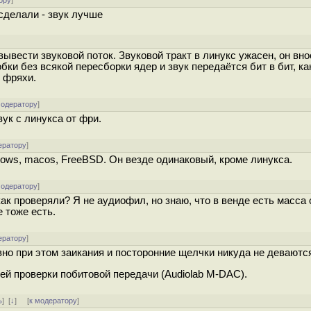
ору
]
 сделали - звук лучше
вывести звуковой поток. Звуковой тракт в линукс ужасен, он вно
бки без всякой пересборки ядер и звук передаётся бит в бит, ка
 фряхи.
модератору
]
вук с линукса от фри.
ератору
]
ndows, macos, FreeBSD. Он везде одинаковый, кроме линукса.
модератору
]
 как проверяли? Я не аудиофил, но знаю, что в венде есть масса
е тоже есть.
ератору
]
но при этом заикания и посторонние щелчки никуда не деваютс
й проверки побитовой передачи (Audiolab M-DAC).
ь
]
[
↓
] [
к модератору
]