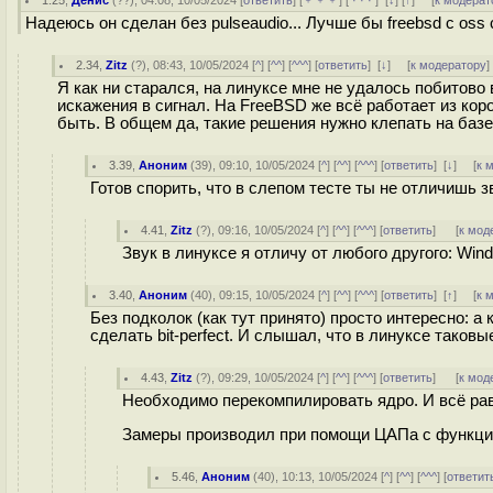
1.25
,
Денис
(
??
), 04:08, 10/05/2024 [
ответить
] [
﹢﹢﹢
] [
· · ·
]
[
↓
] [
↑
] [
к модерат
Надеюсь он сделан без pulseaudio... Лучше бы freebsd с oss
2.34
,
Zitz
(
?
), 08:43, 10/05/2024 [
^
] [
^^
] [
^^^
] [
ответить
]
[
↓
] [
к модератору
]
Я как ни старался, на линуксе мне не удалось побитово 
искажения в сигнал. На FreeBSD же всё работает из коро
быть. В общем да, такие решения нужно клепать на базе
3.39
,
Аноним
(
39
), 09:10, 10/05/2024 [
^
] [
^^
] [
^^^
] [
ответить
]
[
↓
] [
к 
Готов спорить, что в слепом тесте ты не отличишь з
4.41
,
Zitz
(
?
), 09:16, 10/05/2024 [
^
] [
^^
] [
^^^
] [
ответить
]
[
к мод
Звук в линуксе я отличу от любого другого: Wi
3.40
,
Аноним
(
40
), 09:15, 10/05/2024 [
^
] [
^^
] [
^^^
] [
ответить
]
[
↑
] [
к 
Без подколок (как тут принято) просто интересно: а
сделать bit-perfect. И слышал, что в линуксе таковы
4.43
,
Zitz
(
?
), 09:29, 10/05/2024 [
^
] [
^^
] [
^^^
] [
ответить
]
[
к мод
Необходимо перекомпилировать ядро. И всё рав
Замеры производил при помощи ЦАПа с функцие
5.46
,
Аноним
(
40
), 10:13, 10/05/2024 [
^
] [
^^
] [
^^^
] [
ответит