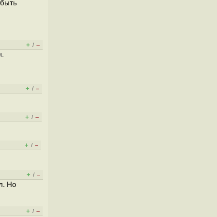
 быть
+
–
/
м.
+
–
/
+
–
/
+
–
/
+
–
/
л. Но
+
–
/