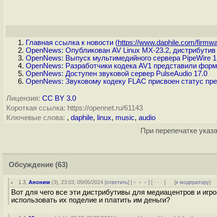
Главная ссылка к новости (
https://www.daphile.com/firmwa
OpenNews: Опубликован AV Linux MX-23.2, дистрибутив 
OpenNews: Выпуск мультимедийного сервера PipeWire 1
OpenNews: Разработчики кодека AV1 представили форм
OpenNews: Доступен звуковой сервер PulseAudio 17.0
OpenNews: Звуковому кодеку FLAC присвоен статус пр
Лицензия:
CC BY 3.0
Короткая ссылка: https://opennet.ru/61143
Ключевые слова:
,
daphile
,
linux
,
music
,
audio
При перепечатке указа
Обсуждение
(63)
1.3
,
Аноним
(
3
), 23:03, 09/05/2024 [
ответить
] [
﹢﹢﹢
] [
· · ·
]
[
к модератору
]
Вот для чего все эти дистрибутивы для медиацентров и игр
использовать их поделие и платить им деньги?