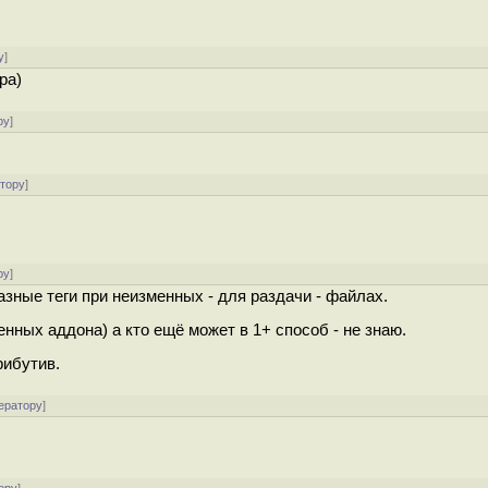
у
]
ра)
ру
]
атору
]
ру
]
зные теги при неизменных - для раздачи - файлах.
енных аддона) а кто ещё может в 1+ способ - не знаю.
рибутив.
ератору
]