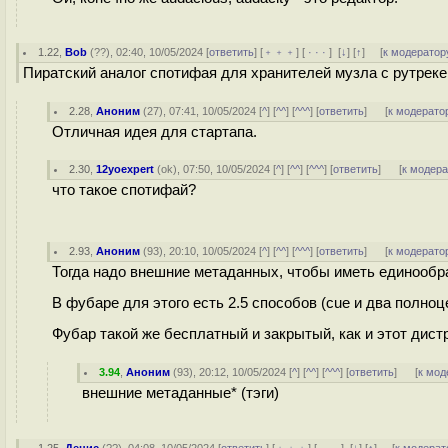
1.22
,
Bob
(
??
), 02:40, 10/05/2024 [
ответить
] [
﹢﹢﹢
] [
· · ·
]
[
↓
] [
↑
] [
к модератор
Пиратский аналог спотифая для хранителей музла с рутреке
2.28
,
Аноним
(
27
), 07:41, 10/05/2024 [
^
] [
^^
] [
^^^
] [
ответить
]
[
к модерато
Отличная идея для стартапа.
2.30
,
12yoexpert
(
ok
), 07:50, 10/05/2024 [
^
] [
^^
] [
^^^
] [
ответить
]
[
к модер
что такое спотифай?
2.93
,
Аноним
(
93
), 20:10, 10/05/2024 [
^
] [
^^
] [
^^^
] [
ответить
]
[
к модерато
Тогда надо внешние метаданных, чтобы иметь единообра
В фубаре для этого есть 2.5 способов (cue и два полноц
Фубар такой же бесплатный и закрытый, как и этот дист
3.94
,
Аноним
(
93
), 20:12, 10/05/2024 [
^
] [
^^
] [
^^^
] [
ответить
]
[
к мод
внешние метаданные* (тэги)