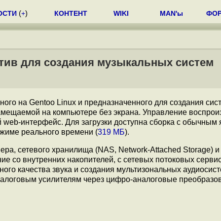
ОСТИ
(
+
)
КОНТЕНТ
WIKI
MAN'ы
ФО
утив для создания музыкальных систем
нного на Gentoo Linux и предназначенного для создания си
амещаемой на компьютере без экрана. Управление воспро
 web-интерфейс. Для загрузки доступна сборка с обычным
ежиме реального времени (
319 МБ
).
ра, сетевого хранилища (NAS, Network-Attached Storage) и
е со внутренних накопителей, c сетевых потоковых сервис
ого качества звука и создания мультизональных аудиосис
налоговым усилителям через цифро-аналоговые преобразов