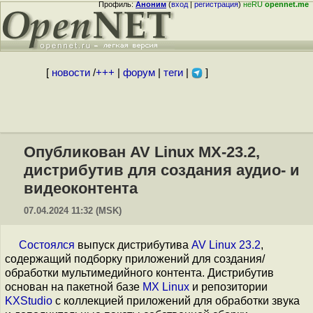
Профиль:
Аноним
(
вход
|
регистрация
)
неRU
opennet.me
[
новости
/
+++
|
форум
|
теги
|
]
Опубликован AV Linux MX-23.2,
дистрибутив для создания аудио- и
видеоконтента
07.04.2024 11:32 (MSK)
Cостоялся
выпуск дистрибутива
AV Linux 23.2
,
содержащий подборку приложений для создания/
обработки мультимедийного контента. Дистрибутив
основан на пакетной базе
MX Linux
и репозитории
KXStudio
с коллекцией приложений для обработки звука