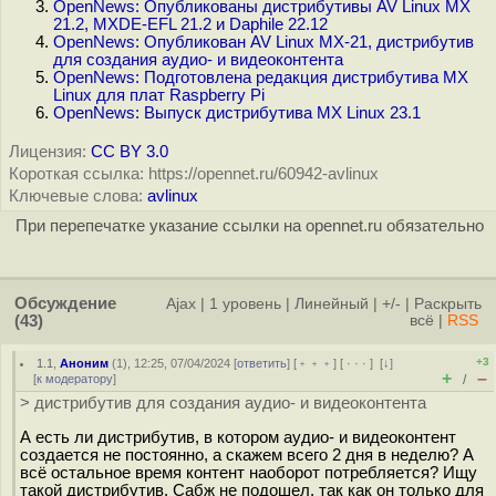
OpenNews: Опубликованы дистрибутивы AV Linux MX
21.2, MXDE-EFL 21.2 и Daphile 22.12
OpenNews: Опубликован AV Linux MX-21, дистрибутив
для создания аудио- и видеоконтента
OpenNews: Подготовлена редакция дистрибутива MX
Linux для плат Raspberry Pi
OpenNews: Выпуск дистрибутива MX Linux 23.1
Лицензия:
CC BY 3.0
Короткая ссылка: https://opennet.ru/60942-avlinux
Ключевые слова:
avlinux
При перепечатке указание ссылки на opennet.ru обязательно
Обсуждение
Ajax
|
1 уровень
|
Линейный
|
+/-
|
Раскрыть
(43)
всё
|
RSS
+3
1.1
,
Аноним
(
1
), 12:25, 07/04/2024 [
ответить
] [
﹢﹢﹢
] [
· · ·
]
[
↓
]
+
–
[
к модератору
]
/
> дистрибутив для создания аудио- и видеоконтента
А есть ли дистрибутив, в котором аудио- и видеоконтент
создается не постоянно, а скажем всего 2 дня в неделю? А
всё остальное время контент наоборот потребляется? Ищу
такой дистрибутив. Сабж не подошел, так как он только для