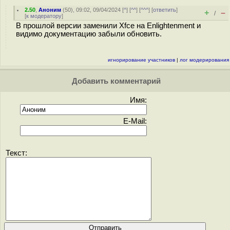
2.50
,
Аноним
(
50
), 09:02, 09/04/2024 [
^
] [
^^
] [
^^^
] [
ответить
]
+
–
/
[
к модератору
]
В прошлой версии заменили Xfce на Enlightenment и
видимо документацию забыли обновить.
игнорирование участников
|
лог модерирования
Добавить комментарий
Имя:
E-Mail:
Текст: