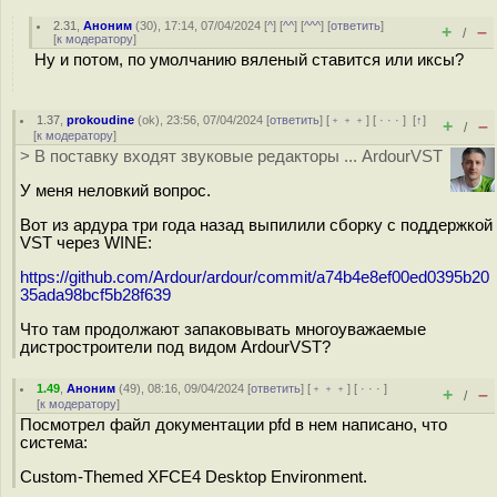
2.31
,
Аноним
(
30
), 17:14, 07/04/2024 [
^
] [
^^
] [
^^^
] [
ответить
]
+
–
/
[
к модератору
]
Ну и потом, по умолчанию вяленый ставится или иксы?
1.37
,
prokoudine
(
ok
), 23:56, 07/04/2024 [
ответить
] [
﹢﹢﹢
] [
· · ·
]
[
↑
]
+
–
/
[
к модератору
]
> В поставку входят звуковые редакторы ... ArdourVST
У меня неловкий вопрос.
Вот из ардура три года назад выпилили сборку с поддержкой
VST через WINE:
https://github.com/Ardour/ardour/commit/a74b4e8ef00ed0395b20
35ada98bcf5b28f639
Что там продолжают запаковывать многоуважаемые
дистростроители под видом ArdourVST?
1.49
,
Аноним
(
49
), 08:16, 09/04/2024 [
ответить
] [
﹢﹢﹢
] [
· · ·
]
+
–
/
[
к модератору
]
Посмотрел файл документации pfd в нем написано, что
система:
Custom-Themed XFCE4 Desktop Environment.