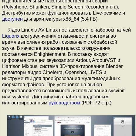
и дополнительные пакеты собственной сборки
(Polyphone, Shuriken, Simple Screen Recorder и т.п.).
Дистрибутив может функционировать в Live-режиме и
доступен
для архитектуры x86_64 (5.4 ГБ).
Ядро Linux в AV Linux поставляется с набором патчей
Liquorix
для увеличения отзывчивости системы во
время выполнения работ, связанных с обработкой
звука. В качестве пользовательского окружения
поставляется Enlightenment. В поставку входят
цифровые станции звукозаписи Ardour, ArdourVST и
Harrison Mixbus, система 3D-проектирования Blender,
редакторы видео Cinelerra, Openshot, LiVES и
инструменты для преобразования мультимедийных
форматов файлов. При установке на выбор
предоставляется возможность использования sysvinit
или systemd. Дистрибутив снабжён подробным
иллюстрированным
руководством
(PDF, 72 стр.)