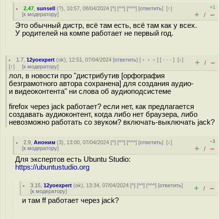
+1
2.47
,
sunsell
(
?
), 10:57, 08/04/2024 [
^
] [
^^
] [
^^^
] [
ответить
]
[
↑
]
+
–
[
к модератору
]
/
Это обычный дистр, всё там есть, всё там как у всех.
У родителей на компе работает не первый год.
1.7
,
12yoexpert
(
ok
), 12:51, 07/04/2024 [
ответить
] [
﹢﹢﹢
] [
· · ·
]
[
↓
]
+
–
/
[
↑
] [
к модератору
]
лол, в новости про "дистрибутив [орфография
безграмотного автора сохранена] для создания аудио-
и видеоконтента" ни слова об аудиоподсистеме
firefox через jack работает? если нет, как предлагается
создавать аудиоконтент, когда либо нет браузера, либо
невозможно работать со звуком? включать-выключать jack?
–1
2.9
,
Аноним
(
3
), 13:00, 07/04/2024 [
^
] [
^^
] [
^^^
] [
ответить
]
[
↓
]
+
–
[
к модератору
]
/
Для экспертов есть Ubuntu Studio:
https://ubuntustudio.org
3.15
,
12yoexpert
(
ok
), 13:34, 07/04/2024 [
^
] [
^^
] [
^^^
] [
ответить
]
+
–
/
[
к модератору
]
и там ff работает через jack?