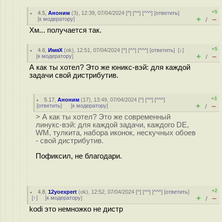
+5
4.5
,
Аноним
(
3
), 12:39, 07/04/2024 [
^
] [
^^
] [
^^^
] [
ответить
]
+
–
[
к модератору
]
/
Хм... получается так.
+5
4.6
,
ИмяХ
(
ok
), 12:51, 07/04/2024 [
^
] [
^^
] [
^^^
] [
ответить
]
[
↓
]
+
–
[
к модератору
]
/
А как ты хотел? Это же юникс-вэй: для каждой
задачи свой дистрибутив.
+3
5.17
,
Аноним
(
17
), 13:49, 07/04/2024 [
^
] [
^^
] [
^^^
]
+
–
[
ответить
]
[
к модератору
]
/
> А как ты хотел? Это же современный
линукс-вэй: для каждой задачи, каждого DE,
WM, тулкита, набора иконок, нескучных обоев
- свой дистрибутив.
Пофиксил, не благодари.
+2
4.8
,
12yoexpert
(
ok
), 12:52, 07/04/2024 [
^
] [
^^
] [
^^^
] [
ответить
]
+
–
[
↑
] [
к модератору
]
/
kodi это немножко не дистр