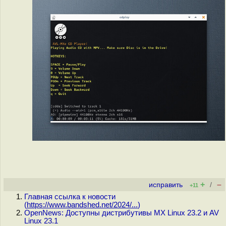
+
–
исправить
/
+11
Главная ссылка к новости
(
https://www.bandshed.net/2024/...
)
OpenNews: Доступны дистрибутивы MX Linux 23.2 и AV
Linux 23.1