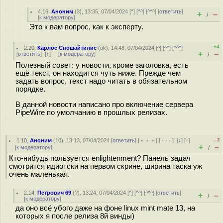
4.16
,
Аноним
(
3
), 13:35, 07/04/2024 [
^
] [
^^
] [
^^^
] [
ответить
]
+
–
/
[
к модератору
]
Это к вам вопрос, как к эксперту.
+4
2.20
,
Карлос Сношайтилис
(
ok
), 14:48, 07/04/2024 [
^
] [
^^
] [
^^^
]
+
–
[
ответить
]
[
↑
] [
к модератору
]
/
Полезный совет: у новости, кроме заголовка, есть
ещё текст, он находится чуть ниже. Прежде чем
задать вопрос, текст надо читать в обязательном
порядке.
В данной новости написано про включение сервера
PipeWire по умолчанию в прошлых релизах.
–2
1.10
,
Аноним
(
10
), 13:13, 07/04/2024 [
ответить
] [
﹢﹢﹢
] [
· · ·
]
[
↓
] [
↑
]
+
–
[
к модератору
]
/
Кто-нибудь пользуется enlightenment? Панель задач
смотрится идиотски на первом скрине, ширина таска уж
очень маленькая.
2.14
,
Петрович 69
(
?
), 13:24, 07/04/2024 [
^
] [
^^
] [
^^^
] [
ответить
]
+
–
/
[
к модератору
]
да оно всё убого даже на фоне linux mint mate 13, на
которых я после релиза 8й винды)