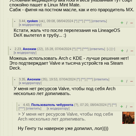
Условный медиацентр ака Kodi и весь указанный тут софт
спокойно пашет в Linux Mint Mate.
Сабж - фигня на постном масле, как и его прародитель MX.
3.44
,
ryoken
(
ok
), 09:08, 08/04/2024 [
^
] [
^^
] [
^^^
] [
ответить
]
+
–
/
[
к модератору
]
Кстати, жаль что после перелезания на LineageOS
DeX вылетел в трубу... :)
2.23
,
Аноним
(
22
), 15:28, 07/04/2024 [
^
] [
^^
] [
^^^
] [
ответить
]
[
↓
] [
↑
]
+
–
/
[
к модератору
]
Можешь использовать Arch с KDE - лучше решения нет!
Это подтверждает Valve и тысяча устройств на Steam
Deck.
3.35
,
Аноним
(
35
), 19:53, 07/04/2024 [
^
] [
^^
] [
^^^
] [
ответить
]
+
–
/
[
к модератору
]
У меня нет ресурсов Valve, чтобы под себя Arch
несколько лет допиливать.
4.43
,
Пользователь чебурнета
(
?
), 07:20, 08/04/2024 [
^
] [
^^
]
+
–
/
[
^^^
] [
ответить
]
[
к модератору
]
> У меня нет ресурсов Valve, чтобы под себя
Arch несколько лет допиливать.
Ну Генту ты наверное уже допилил, лол))))