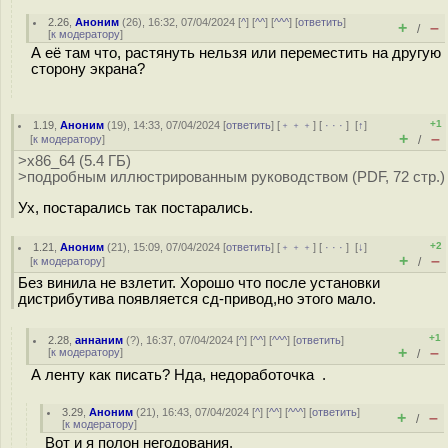
2.26
,
Аноним
(
26
), 16:32, 07/04/2024 [
^
] [
^^
] [
^^^
] [
ответить
]
+
–
/
[
к модератору
]
А её там что, растянуть нельзя или переместить на другую
сторону экрана?
+1
1.19
,
Аноним
(
19
), 14:33, 07/04/2024 [
ответить
] [
﹢﹢﹢
] [
· · ·
]
[
↑
]
+
–
[
к модератору
]
/
>x86_64 (5.4 ГБ)
>подробным иллюстрированным руководством (PDF, 72 стр.)
Ух, постарались так постарались.
+2
1.21
,
Аноним
(
21
), 15:09, 07/04/2024 [
ответить
] [
﹢﹢﹢
] [
· · ·
]
[
↓
]
+
–
[
к модератору
]
/
Без винила не взлетит. Хорошо что после установки
дистрибутива появляется сд-привод,но этого мало.
+1
2.28
,
аннаним
(
?
), 16:37, 07/04/2024 [
^
] [
^^
] [
^^^
] [
ответить
]
+
–
[
к модератору
]
/
А ленту как писать? Нда, недоработочка .
3.29
,
Аноним
(
21
), 16:43, 07/04/2024 [
^
] [
^^
] [
^^^
] [
ответить
]
+
–
/
[
к модератору
]
Вот и я полон негодования.