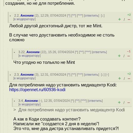
создания, но не для потребления.
+2
2.2
,
Аноним
(
2
), 12:29, 07/04/2024 [
^
] [
^^
] [
^^^
] [
ответить
]
[
↓
]
+
–
[
к модератору
]
/
Любой другой десктопный дистр, тот же Mint.
В случае чего доустановить необходимое не столь
сложно
–1
3.22
,
Аноним
(
22
), 15:26, 07/04/2024 [
^
] [
^^
] [
^^^
] [
ответить
]
+
–
[
к модератору
]
/
Что угодно но толькло не Mint
+2
2.3
,
Аноним
(
3
), 12:31, 07/04/2024 [
^
] [
^^
] [
^^^
] [
ответить
]
[
↓
] [
↑
]
+
–
[
к модератору
]
/
Для потребления надо установить медиацентр Kodi:
https://opennet.ru/60936-kodi
3.4
,
Аноним
(
-
), 12:35, 07/04/2024 [
^
] [
^^
] [
^^^
] [
ответить
]
+
–
/
[
к модератору
]
> Для потребления надо установить медиацентр Kodi
А как в Коди создавать контент?
Написали же "создается 2 дня в неделю"!
Это что, мне два дистра устанавливать придется?!