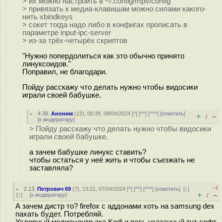
> их можно настроить в ~/.config/mpv/config
> привязать к медиа-клавишам можно силами какого-
нить xbindkeys
> сокет тогда надо либо в конфигах прописать в
параметре input-ipc-server
> из-за трёх-четырёх скриптов
"Нужно попердолиться как это обычно принято
линуксоидов."
Поправил, не благодари.
Пойду расскажу что делать нужно чтобы видосики
играли своей бабушке.
4.39
,
Аноним
(
12
), 00:39, 08/04/2024 [
^
] [
^^
] [
^^^
] [
ответить
]
+
–
/
[
к модератору
]
> Пойду расскажу что делать нужно чтобы видосики
играли своей бабушке.
а зачем бабушке линукс ставить?
чтобы остаться у неё жить и чтобы съезжать не
заставляла?
–1
2.13
,
Петрович 69
(
?
), 13:21, 07/04/2024 [
^
] [
^^
] [
^^^
] [
ответить
]
[
↓
]
+
–
[
↑
] [
к модератору
]
/
А зачем дистр то? firefox с аддонами хоть на samsung dex
пахать будет. Потребляй.