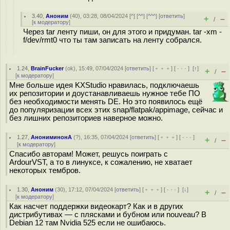
3.40
,
Аноним
(
40
), 03:28, 08/04/2024 [
^
] [
^^
] [
^^^
] [
ответить
]
+
–
/
[
к модератору
]
Через tar ленту пиши, он для этого и придуман. tar -xm -
f/dev/rmt0 что ты там записать на ленту собрался.
1.24
,
BrainFucker
(
ok
), 15:49, 07/04/2024 [
ответить
] [
﹢﹢﹢
] [
· · ·
]
[
↑
]
+
–
/
[
к модератору
]
Мне больше идея KXStudio нравилась, подключаешь
их репозитории и доустанавливаешь нужное тебе ПО
без необходимости менять DE. Но это появилось ещё
до популяризации всех этих snap/flatpak/appimage, сейчас и
без лишних репозиториев наверное можно.
1.27
,
АнониминонА
(
?
), 16:35, 07/04/2024 [
ответить
] [
﹢﹢﹢
] [
· · ·
]
+
–
/
[
к модератору
]
Спасибо авторам! Может, решусь поиграть с
ArdourVST, а то в линуксе, к сожалению, не хватает
некоторых тембров.
1.30
,
Аноним
(
30
), 17:12, 07/04/2024 [
ответить
] [
﹢﹢﹢
] [
· · ·
]
[
↓
]
+
–
/
[
к модератору
]
Как насчет поддержки видеокарт? Как и в других
дистрибутивах — с плясками и бубном или nouveau? В
Debian 12 там Nvidia 525 если не ошибаюсь.