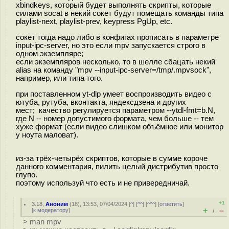
xbindkeys, который будет выполнять скрипты, которые
силами socat в некий сокет будут помещать команды типа
playlist-next, playlist-prev, keypress PgUp, etc.
сокет тогда надо либо в конфигах прописать в параметре
input-ipc-server, но это если mpv запускается строго в
одном экземпляре;
если экземпляров несколько, то в шелле сбацать некий
alias на команду "mpv --input-ipc-server=/tmp/.mpvsock",
например, или типа того.
при поставленном yt-dlp умеет воспроизводить видео с
ютуба, рутуба, вконтакта, яндексдзена и других
мест; качество регулируется параметром --ytdl-fmt=b.N,
где N -- номер допустимого формата, чем больше -- тем
хуже формат (если видео слишком объёмное или монитор
у ноута маловат).
из-за трёх-четырёх скриптов, которые в сумме короче
данного комментария, пилить целый дистрибутив просто
глупо.
поэтому используй что есть и не привередничай.
+1
3.18
,
Аноним
(
18
), 13:53, 07/04/2024 [
^
] [
^^
] [
^^^
] [
ответить
]
+
–
[
к модератору
]
/
> man mpv