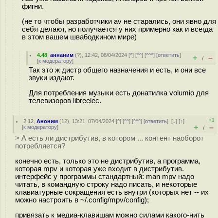
фигни.
(не то чтобы разработчики av не старались, они явно для
себя делают, но получается у них примерно как и всегда
в этом вашем шва6одкином мире)
4.48
,
аннаним
(
?
), 12:42, 08/04/2024 [
^
] [
^^
] [
^^^
] [
ответить
]
+
–
/
[
к модератору
]
Так это ж дистр общего назначения и есть, и они все
звуки издают.
Для потребления музыки есть донатилка volumio для
телевизоров libreelec.
+1
2.12
,
Аноним
(
12
), 13:21, 07/04/2024 [
^
] [
^^
] [
^^^
] [
ответить
]
[
↓
] [
↑
]
+
–
[
к модератору
]
/
> А есть ли дистрибутив, в котором ... контент наоборот
потребляется?
конечно есть, только это не дистрибутив, а программа,
которая mpv и которая уже входит в дистрибутив.
интерфейс у программы стандартный: man mpv надо
читать, в командную строку надо писать, и некоторые
клавиатурные сокращения есть внутри (которых нет -- их
можно настроить в ~/.config/mpv/config);
привязать к медиа-клавишам можно силами какого-нить