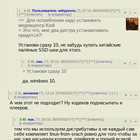
4.42
,
Пользователь чебурнета
(
?
), 07:14, 08/04/2024 [
^
] [
^^
]
+
–
/
[
^^^
] [
ответить
]
[
к модератору
]
>> Для потребления надо установить
медиацентр Kodi
> Это что, мне два дистра устанавливать
придется?!
Установи сразу 10, не забудь купить китайские
палёные SSD-шки для этого.
5.45
,
нах.
(
?
), 09:15, 08/04/2024 [
^
] [
^^
] [
^^^
] [
ответить
]
+
–
/
[
к модератору
]
> Установи сразу 10
да, windows 10.
2.11
,
аннаним
(
?
), 13:14, 07/04/2024 [
^
] [
^^
] [
^^^
] [
ответить
]
[
↓
] [
↑
]
+
–
/
[
к модератору
]
А чем этот не подходит? Ну кодеков поднасыпать и
плееров.
3.46
,
нах.
(
?
), 09:18, 08/04/2024 [
^
] [
^^
] [
^^^
] [
ответить
]
+
–
/
[
к модератору
]
тем что мы используем дистрибутивы а не каждый сам
себе компиляет linux-from-srach ровно для того чтобы за
нас уже насыпали кодеков, плейеров и прочей всякой