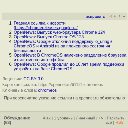
+
–
исправить
/
–4
Главная ссылка к новости
(
https://chromereleases.googleb...
)
OpenNews: Выпуск web-браузера Chrome 124
OpenNews: Выпуск Chrome OS 123
OpenNews: Google отключил поддержку io_uring в
ChromeOS и Android из-за плачевного состояния
безопасности
OpenNews: В ChromeOS намечено разделение браузера
и системного интерфейса
OpenNews: Google продлил до 10 лет время поддержки
устройств на базе ChromeOS
Лицензия:
CC BY 3.0
Короткая ссылка: https://opennet.ru/61121-chromeos
Ключевые слова:
chromeos
При перепечатке указание ссылки на opennet.ru обязательно
Обсуждение
Ajax
|
1 уровень
|
Линейный
|
+/-
|
Раскрыть
(63)
всё
|
RSS