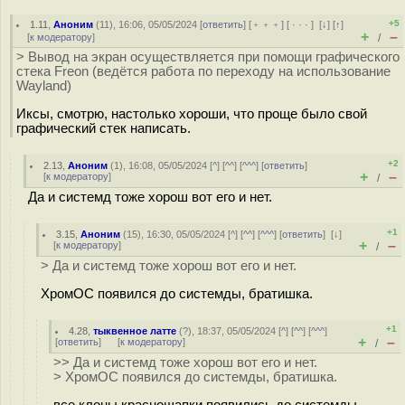
+5
1.11
,
Аноним
(
11
), 16:06, 05/05/2024 [
ответить
] [
﹢﹢﹢
] [
· · ·
]
[
↓
] [
↑
]
+
–
[
к модератору
]
/
> Вывод на экран осуществляется при помощи графического
стека Freon (ведётся работа по переходу на использование
Wayland)
Иксы, смотрю, настолько хороши, что проще было свой
графический стек написать.
+2
2.13
,
Аноним
(
1
), 16:08, 05/05/2024 [
^
] [
^^
] [
^^^
] [
ответить
]
+
–
[
к модератору
]
/
Да и системд тоже хорош вот его и нет.
+1
3.15
,
Аноним
(
15
), 16:30, 05/05/2024 [
^
] [
^^
] [
^^^
] [
ответить
]
[
↓
]
+
–
[
к модератору
]
/
> Да и системд тоже хорош вот его и нет.
ХромОС появился до системды, братишка.
+1
4.28
,
тыквенное латте
(
?
), 18:37, 05/05/2024 [
^
] [
^^
] [
^^^
]
+
–
[
ответить
]
[
к модератору
]
/
>> Да и системд тоже хорош вот его и нет.
> ХромОС появился до системды, братишка.
все клоны красношапки появились до системды,