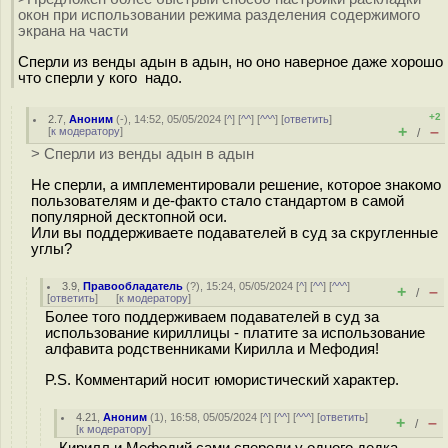
окон при использовании режима разделения содержимого
экрана на части
Сперли из венды адын в адын, но оно наверное даже хорошо
что сперли у кого надо.
+2
2.7
,
Аноним
(
-
), 14:52, 05/05/2024 [
^
] [
^^
] [
^^^
] [
ответить
]
+
–
[
к модератору
]
/
> Сперли из венды адын в адын
Не сперли, а имплементировали решение, которое знакомо
пользователям и де-факто стало стандартом в самой
популярной десктопной оси.
Или вы поддерживаете подавателей в суд за скругленные
углы?
3.9
,
Правообладатель
(
?
), 15:24, 05/05/2024 [
^
] [
^^
] [
^^^
]
+
–
/
[
ответить
]
[
к модератору
]
Более того поддерживаем подавателей в суд за
использование кириллицы - платите за использование
алфавита родственниками Кирилла и Мефодия!
P.S. Комментарий носит юмористический характер.
4.21
,
Аноним
(
1
), 16:58, 05/05/2024 [
^
] [
^^
] [
^^^
] [
ответить
]
+
–
/
[
к модератору
]