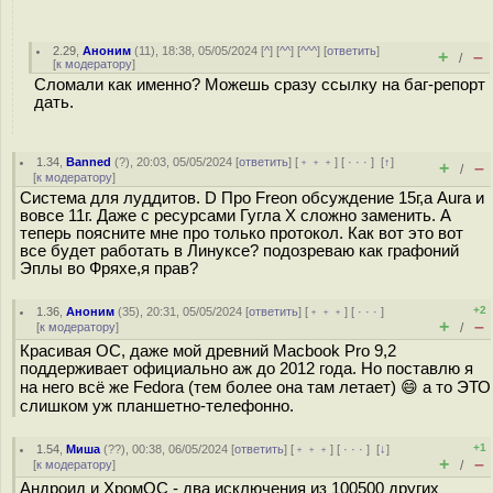
2.29
,
Аноним
(
11
), 18:38, 05/05/2024 [
^
] [
^^
] [
^^^
] [
ответить
]
+
–
/
[
к модератору
]
Сломали как именно? Можешь сразу ссылку на баг-репорт
дать.
1.34
,
Banned
(
?
), 20:03, 05/05/2024 [
ответить
] [
﹢﹢﹢
] [
· · ·
]
[
↑
]
+
–
/
[
к модератору
]
Система для луддитов. D Про Freon обсуждение 15г,а Aura и
вовсе 11г. Даже с ресурсами Гугла X сложно заменить. А
теперь поясните мне про только протокол. Как вот это вот
все будет работать в Линуксе? подозреваю как графоний
Эплы во Фряхе,я прав?
+2
1.36
,
Аноним
(
35
), 20:31, 05/05/2024 [
ответить
] [
﹢﹢﹢
] [
· · ·
]
+
–
[
к модератору
]
/
Красивая ОС, даже мой древний Macbook Pro 9,2
поддерживает официально аж до 2012 года. Но поставлю я
на него всё же Fedora (тем более она там летает) 😄 а то ЭТО
слишком уж планшетно-телефонно.
+1
1.54
,
Миша
(
??
), 00:38, 06/05/2024 [
ответить
] [
﹢﹢﹢
] [
· · ·
]
[
↓
]
+
–
[
к модератору
]
/
Андроид и ХромОС - два исключения из 100500 других