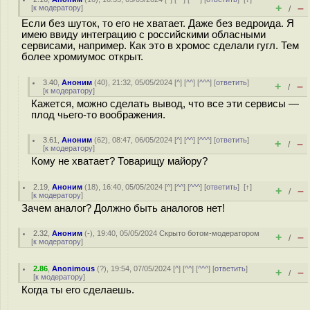
+
–
[
к модератору
]
/
Если без шуток, то его не хватает. Даже без ведроида. Я
имею ввиду интеграцию с российскими обласными
сервисами, например. Как это в хромос сделали гугл. Тем
более хромиумос открыт.
3.40
,
Аноним
(
40
), 21:32, 05/05/2024 [
^
] [
^^
] [
^^^
] [
ответить
]
+
–
/
[
к модератору
]
Кажется, можно сделать вывод, что все эти сервисы —
плод чьего-то воображения.
3.61
,
Аноним
(
62
), 08:47, 06/05/2024 [
^
] [
^^
] [
^^^
] [
ответить
]
+
–
/
[
к модератору
]
Кому не хватает? Товарищу майору?
2.19
,
Аноним
(
18
), 16:40, 05/05/2024 [
^
] [
^^
] [
^^^
] [
ответить
]
[
↑
]
+
–
/
[
к модератору
]
Зачем аналог? Должно быть аналогов нет!
2.32
,
Аноним
(
-
), 19:40, 05/05/2024
Скрыто ботом-модератором
+
–
/
[
к модератору
]
2.86
,
Anonimous
(
?
), 19:54, 07/05/2024 [
^
] [
^^
] [
^^^
] [
ответить
]
+
–
/
[
к модератору
]
Когда ты его сделаешь.