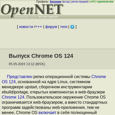
Профиль:
Аноним
(
вход
|
регистрация
)
неRU
opennet.me
[
новости
/
+++
|
форум
|
теги
|
]
Выпуск Chrome OS 124
05.05.2024 13:12 (MSK)
Представлен
релиз операционной системы
Chrome
OS 124
, основанной на ядре Linux, системном
менеджере upstart, сборочном инструментарии
ebuild/portage, открытых компонентах и web-браузере
Chrome 124
. Пользовательское окружение Chrome OS
ограничивается web-браузером, а вместо стандартных
программ задействованы web-приложения, тем не
менее, Chrome OS
включает
в себя полноценный