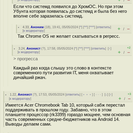
/
Если что системд появился до ХромОС. Но при этом
Убунта которая появилась до системд и была без него
вполне себе заразилась системд.
4.33
,
Аноним
(
18
), 19:41, 05/05/2024 [
^
] [
^^
] [
^^^
] [
ответить
]
+
–
/
[
к модератору
]
Так Chrome OS не желает скатываться в регресс.
+2
3.24
,
Анонист
(
?
), 17:58, 05/05/2024 [
^
] [
^^
] [
^^^
] [
ответить
]
[
↑
]
+
–
[
к модератору
]
/
> прогресса
Каждый раз когда слышу это слово в контексте
современного пути развития IT, меня охватывает
дичайший ржач.
+3
1.22
,
Анонист
(
?
), 17:53, 05/05/2024 [
ответить
] [
﹢﹢﹢
] [
· · ·
]
[
↓
] [
↑
]
+
–
[
к модератору
]
/
Имеется Acer Chromebook Tab 10, который сабж перестал
поддерживать в прошлом году. Забавно, что в этом
планшете процессор (rk3399) гораздо мощнее, чем основная
часть современных средне-бюджетников на Android 14.
Выводы делаем сами.