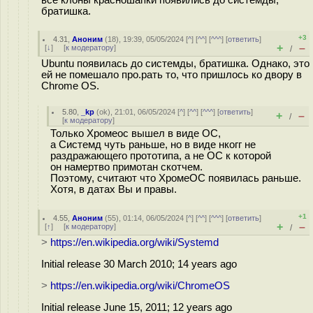
братишка.
+3
4.31
,
Аноним
(
18
), 19:39, 05/05/2024 [
^
] [
^^
] [
^^^
] [
ответить
]
+
–
[
↓
] [
к модератору
]
/
Ubuntu появилась до системды, братишка. Однако, это
ей не помешало про.рать то, что пришлось ко двору в
Chrome OS.
5.80
,
_kp
(
ok
), 21:01, 06/05/2024 [
^
] [
^^
] [
^^^
] [
ответить
]
+
–
/
[
к модератору
]
Только Хромеос вышел в виде ОС,
а Системд чуть раньше, но в виде нкогг не
раздражающего прототипа, а не ОС к которой
он намертво примотан скотчем.
Поэтому, считают что ХромеОС появилась раньше.
Хотя, в датах Вы и правы.
+1
4.55
,
Аноним
(
55
), 01:14, 06/05/2024 [
^
] [
^^
] [
^^^
] [
ответить
]
+
–
[
↑
] [
к модератору
]
/
>
https://en.wikipedia.org/wiki/Systemd
Initial release 30 March 2010; 14 years ago
>
https://en.wikipedia.org/wiki/ChromeOS
Initial release June 15, 2011; 12 years ago