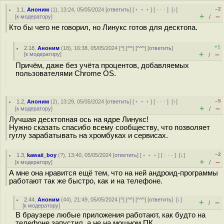
–2
1.1
,
Аноним
(
1
), 13:24, 05/05/2024 [
ответить
] [
﹢﹢﹢
] [
· · ·
]
[
↓
]
+
–
[
к модератору
]
/
Кто бы чего не говорил, но Линукс готов для десктопа.
+1
2.18
,
Аноним
(
18
), 16:38, 05/05/2024 [
^
] [
^^
] [
^^^
] [
ответить
]
+
–
[
к модератору
]
/
Причём, даже без учёта процентов, добавляемых
пользователями Chrome OS.
–5
1.2
,
Аноним
(
2
), 13:29, 05/05/2024 [
ответить
] [
﹢﹢﹢
] [
· · ·
]
[
↑
]
+
–
[
к модератору
]
/
Лучшая десктопная ось на ядре Линукс!
Нужно сказать спасибо всему сообществу, что позволяет
гуглу зарабатывать на хромбуках и сервисах.
–2
1.3
,
kawaii_boy
(
?
), 13:40, 05/05/2024 [
ответить
] [
﹢﹢﹢
] [
· · ·
]
[
↓
]
+
–
[
к модератору
]
/
А мне она нравится ещё тем, что на ней андроид-программы
работают так же быстро, как и на телефоне.
2.44
,
Аноним
(
44
), 21:49, 05/05/2024 [
^
] [
^^
] [
^^^
] [
ответить
]
[
↓
]
+
–
/
[
к модератору
]
В браузере любые приложения работают, как будто на
телефоне запустил, а не на мощном ПК