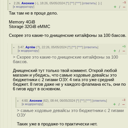
–5
2.26
,
Аноним
(
-
), 18:26, 05/05/2024 [
^
] [
^^
] [
^^^
] [
ответить
]
[
↓
]
+
–
[
к модератору
]
/
Так там не в проце дело.
Memory 4GiB
Storage 32GiB eMMC
Скорее это какие-то днищенские китайфоны за 100 баксов.
+5
3.47
,
Артём
(
?
), 22:26, 05/05/2024 [
^
] [
^^
] [
^^^
] [
ответить
]
+
–
[
к модератору
]
/
> Скорее это какие-то днищенские китайфоны за 100
баксов.
Днищенский тут только твой коммент. Открой любой
магазин и убедись, что самые ходовые девайсы это
бюджетники с 2 гигами ОЗУ. 4 гига это уже средний
бюджет. 8 гигов даже не у каждого флагмана есть, они по
6 гигов идут в основном.
–3
4.60
,
Аноним
(
62
), 08:44, 06/05/2024 [
^
] [
^^
] [
^^^
] [
ответить
]
+
–
[
к модератору
]
/
> самые ходовые девайсы это бюджетники с 2 гигами
ОЗУ
Таких уже в продаже-то практически нет.