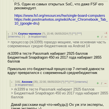
P.S. Один из самых открытых SoC, что даже FSF его
рекомендует.
https://www.fsf.org/resources/hw/single-board-computers
https://wiki.postmarketos.org/wiki/Acer_Chromebook_Tab_
10_(google-dru
)
–1
2.74
,
Скупка черемухи
(
?
), 15:48, 06/05/2024 [
^
] [
^^
] [
^^^
]
+
–
[
ответить
]
[
↑
] [
к модератору
]
/
> процессор (rk3399) гораздо мощнее, чем основная часть
современных средне-бюджетников на Android 14
rk3399 в тесте Passmark набирает 2925 баллов
Бюджетный Snapdragon 450 из 2017 года набирает 2855
баллов
Прикольно это бюджетный процессор 7-летней давности
вдруг превратился с современный среднебюджетник
3.81
,
Аноним
(
35
), 22:00, 06/05/2024 [
^
] [
^^
] [
^^^
] [
ответить
]
+
–
/
[
к модератору
]
> rk3399 в тесте Passmark набирает 2925 баллов
> Бюджетный Snapdragon 450 из 2017 года набирает 2855
баллов
Давай расскажи ещё что-нибудь)) Ох уж эти эксперты,
такие эксперты ;-)