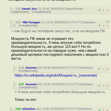
3.52
,
kawaii_boy
(
?
), 22:58, 05/05/2024
Скрыто ботом-
+
–
/
модератором
[
к модератору
]
+2
3.57
,
ЧВК Паладин
(
?
), 04:14, 06/05/2024 [
^
] [
^^
] [
^^^
] [
ответить
]
+
–
[
↓
] [
к модератору
]
/
> как будто на телефоне запустил, а не на мощном ПК
Мощность ПК никак не отражает его
производительность. 4 пень вполне себе потреблял
большую мощность, аж целых 115 ватт! Но по
производительности на порядок хуже, чем самый
дешевый целерон последнего поколения с мощностью 3
ватта.
4.62
,
Аноним
(
62
), 08:48, 06/05/2024 [
^
] [
^^
] [
^^^
] [
ответить
]
+
–
/
[
к модератору
]
https://ru.wikipedia.org/wiki/Мощность_(значения)
4.87
,
Аноним
(
87
), 21:58, 07/05/2024 [
^
] [
^^
] [
^^^
] [
ответить
]
+
–
/
[
к модератору
]
> 4 пень вполне себе потреблял большую мощность
Тонко ты его
3.84
,
mihael1ex
(
ok
), 17:06, 07/05/2024 [
^
] [
^^
] [
^^^
] [
ответить
]
+
–
/