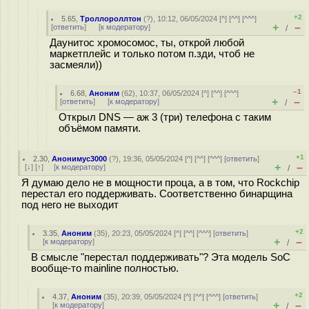
+2
5.65
,
Троллороллтон
(
?
), 10:12, 06/05/2024 [
^
] [
^^
] [
^^^
]
+
–
[
ответить
]
[
к модератору
]
/
Даунитос хромосомос, ты, открой любой
маркетплейс и только потом п.зди, чтоб не
засмеяли))
–1
6.68
,
Аноним
(
62
), 10:37, 06/05/2024 [
^
] [
^^
] [
^^^
]
+
–
[
ответить
]
[
к модератору
]
/
Открыл DNS — аж 3 (три) телефона с таким
объёмом памяти.
+1
2.30
,
Анонимус3000
(
?
), 19:36, 05/05/2024 [
^
] [
^^
] [
^^^
] [
ответить
]
+
–
[
↓
] [
↑
] [
к модератору
]
/
Я думаю дело не в мощности проца, а в том, что Rockchip
перестал его поддерживать. Соответственно бинарщина
под него не выходит
+2
3.35
,
Аноним
(
35
), 20:23, 05/05/2024 [
^
] [
^^
] [
^^^
] [
ответить
]
+
–
[
к модератору
]
/
В смысле "перестал поддерживать"? Эта модель SoC
вообще-то mainline полностью.
+2
4.37
,
Аноним
(
35
), 20:39, 05/05/2024 [
^
] [
^^
] [
^^^
] [
ответить
]
+
–
[
к модератору
]
/