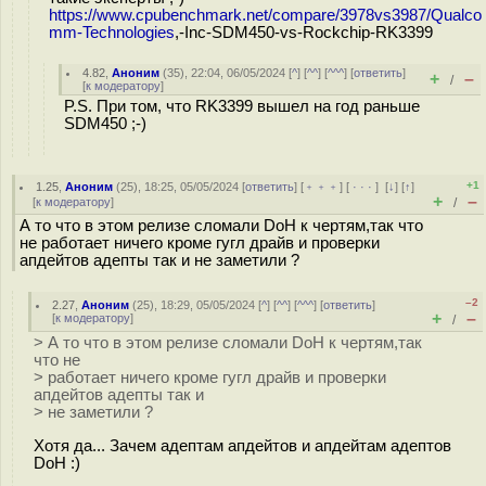
https://www.cpubenchmark.net/compare/3978vs3987/Qualco
mm-Technologies
,-Inc-SDM450-vs-Rockchip-RK3399
4.82
,
Аноним
(
35
), 22:04, 06/05/2024 [
^
] [
^^
] [
^^^
] [
ответить
]
+
–
/
[
к модератору
]
P.S. При том, что RK3399 вышел на год раньше
SDM450 ;-)
+1
1.25
,
Аноним
(
25
), 18:25, 05/05/2024 [
ответить
] [
﹢﹢﹢
] [
· · ·
]
[
↓
] [
↑
]
+
–
[
к модератору
]
/
А то что в этом релизе сломали DoH к чертям,так что
не работает ничего кроме гугл драйв и проверки
апдейтов адепты так и не заметили ?
–2
2.27
,
Аноним
(
25
), 18:29, 05/05/2024 [
^
] [
^^
] [
^^^
] [
ответить
]
+
–
[
к модератору
]
/
> А то что в этом релизе сломали DoH к чертям,так
что не
> работает ничего кроме гугл драйв и проверки
апдейтов адепты так и
> не заметили ?
Хотя да... Зачем адептам апдейтов и апдейтам адептов
DoH :)