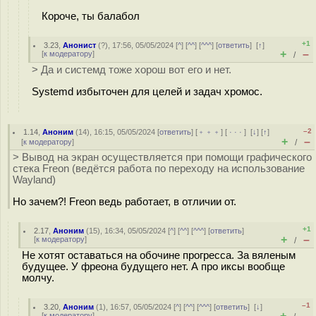
Короче, ты балабол
+1
3.23
,
Анонист
(
?
), 17:56, 05/05/2024 [
^
] [
^^
] [
^^^
] [
ответить
]
[
↑
]
+
–
[
к модератору
]
/
> Да и системд тоже хорош вот его и нет.
Systemd избыточен для целей и задач хромос.
–2
1.14
,
Аноним
(
14
), 16:15, 05/05/2024 [
ответить
] [
﹢﹢﹢
] [
· · ·
]
[
↓
] [
↑
]
+
–
[
к модератору
]
/
> Вывод на экран осуществляется при помощи графического
стека Freon (ведётся работа по переходу на использование
Wayland)
Но зачем?! Freon ведь работает, в отличии от.
+1
2.17
,
Аноним
(
15
), 16:34, 05/05/2024 [
^
] [
^^
] [
^^^
] [
ответить
]
+
–
[
к модератору
]
/
Не хотят оставаться на обочине прогресса. За вяленым
будущее. У фреона будущего нет. А про иксы вообще
молчу.
–1
3.20
,
Аноним
(
1
), 16:57, 05/05/2024 [
^
] [
^^
] [
^^^
] [
ответить
]
[
↓
]
+
–
[
к модератору
]