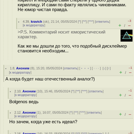
Кирилл и Мефодий сами сперели у одного дедка
кириллицу. И сами по факту являлись чиновниками.
Не юмор чистая правда.
–3
4.39
,
kravich
(
ok
), 21:14, 05/05/2024 [
^
] [
^^
] [
^^^
] [
ответить
]
+
–
[
к модератору
]
/
>P.S. Комментарий носит юмористический
характер.
Как же мы дошли до того, что подобный дисклеймер
становится необходим...
–1
1.8
,
Аноним
(
8
), 15:20, 05/05/2024 [
ответить
] [
﹢﹢﹢
] [
· · ·
]
[
↓
] [
↑
]
+
–
[
к модератору
]
/
А когда будет наш отечественный аналог?)
–1
2.10
,
Аноним
(
10
), 15:46, 05/05/2024 [
^
] [
^^
] [
^^^
] [
ответить
]
+
–
[
к модератору
]
/
Bolgenos ведь
2.12
,
Аноним
(
1
), 16:07, 05/05/2024 [
^
] [
^^
] [
^^^
] [
ответить
]
+
–
/
[
к модератору
]
Но зачем, когда уже есть идеал?
–1
2.16
,
Аноним
(
16
), 16:33, 05/05/2024 [
^
] [
^^
] [
^^^
] [
ответить
]
[
↓
]