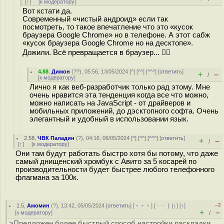
[
↑
] [
к модератору
]
Вот кстати да.
Современный «чистый андроид» если так
посмотреть, то такое впечатление что это «кусок
браузера Google Chrome» но в телефоне. А этот сабж
«кусок браузера Google Chrome но на десктопе».
Дожили. Всё превращается в браузер... 🤦‍♂️
4.88
,
Димон
(
??
), 05:56, 13/05/2024 [
^
] [
^^
] [
^^^
] [
ответить
]
+
–
/
[
к модератору
]
Лично я как веб-разработчик только рад этому. Мне
очень нравится эта тенденция когда все что можно,
можно написать на JavaScript - от драйверов и
мобильных приложений, до дэсктопного софта. Очень
элегантный и удобный в использовании язык.
2.58
,
ЧВК Паладин
(
?
), 04:16, 06/05/2024 [
^
] [
^^
] [
^^^
] [
ответить
]
+
–
/
[
↑
] [
к модератору
]
Они там будут работать быстро хотя бы потому, что даже
самый днищенский хромбук с Авито за 5 косарей по
производительности будет быстрее любого телефонного
флагмана за 100к.
–2
1.5
,
Амомин
(
?
), 13:42, 05/05/2024 [
ответить
] [
﹢﹢﹢
] [
· · ·
]
[
↓
] [
↑
]
+
–
[
к модератору
]
/
>Предложен более быстрый способ настройки раскладки