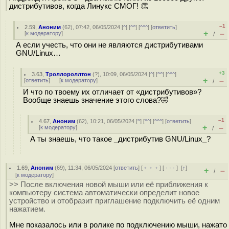
дистрибутивов, когда Линукс СМОГ! 👏
–1
2.59
,
Аноним
(
62
), 07:42, 06/05/2024 [
^
] [
^^
] [
^^^
] [
ответить
]
+
–
[
к модератору
]
/
А если учесть, что они не являются дистрибутивами
GNU/Linux…
+3
3.63
,
Троллороллтон
(
?
), 10:09, 06/05/2024 [
^
] [
^^
] [
^^^
]
+
–
[
ответить
]
[
к модератору
]
/
И что по твоему их отличает от «дистрибутивов»?
Вообще знаешь значение этого слова?🤣
–1
4.67
,
Аноним
(
62
), 10:21, 06/05/2024 [
^
] [
^^
] [
^^^
] [
ответить
]
+
–
[
к модератору
]
/
А ты знаешь, что такое _дистрибутив GNU/Linux_?
1.69
,
Аноним
(
69
), 11:34, 06/05/2024 [
ответить
] [
﹢﹢﹢
] [
· · ·
]
[
↑
]
+
–
/
[
к модератору
]
>> После включения новой мыши или её приближения к
компьютеру система автоматически определит новое
устройство и отобразит приглашение подключить её одним
нажатием.
Мне показалось или в ролике по подключению мыши, нажато