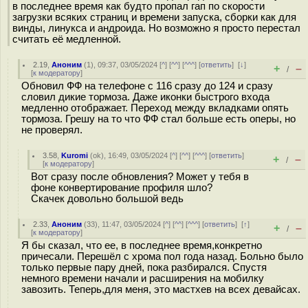
в последнее время как будто пропал гап по скорости
загрузки всяких страниц и времени запуска, сборки как для
винды, линукса и андроида. Но возможно я просто перестал
считать её медленной.
2.19
,
Аноним
(
1
), 09:37, 03/05/2024 [
^
] [
^^
] [
^^^
] [
ответить
]
[
↓
]
+
–
/
[
к модератору
]
Обновил ФФ на телефоне с 116 сразу до 124 и сразу
словил дикие тормоза. Даже иконки быстрого входа
медленно отображает. Переход между вкладками опять
тормоза. Грешу на то что ФФ стал больше есть оперы, но
не проверял.
3.58
,
Kuromi
(
ok
), 16:49, 03/05/2024 [
^
] [
^^
] [
^^^
] [
ответить
]
+
–
/
[
к модератору
]
Вот сразу после обновления? Может у тебя в
фоне конвертирование профиля шло?
Скачек довольно большой ведь
2.33
,
Аноним
(
33
), 11:47, 03/05/2024 [
^
] [
^^
] [
^^^
] [
ответить
]
[
↑
]
+
–
/
[
к модератору
]
Я бы сказал, что ее, в последнее время,конкретно
причесали. Перешёл с хрома пол года назад. Больно было
только первые пару дней, пока разбирался. Спустя
немного времени начали и расширения на мобилку
завозить. Теперь,для меня, это мастхев на всех девайсах.