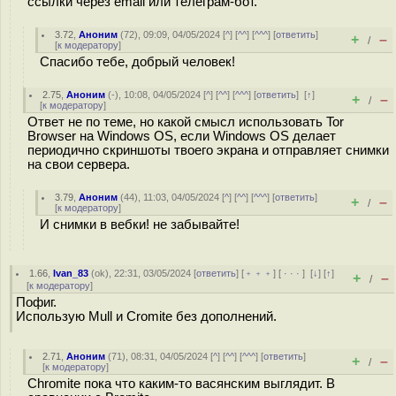
ссылки через email или телеграм-бот.
3.72
,
Аноним
(
72
), 09:09, 04/05/2024 [
^
] [
^^
] [
^^^
] [
ответить
]
+
–
/
[
к модератору
]
Спасибо тебе, добрый человек!
2.75
,
Аноним
(
-
), 10:08, 04/05/2024 [
^
] [
^^
] [
^^^
] [
ответить
]
[
↑
]
+
–
/
[
к модератору
]
Ответ не по теме, но какой смысл использовать Tor
Browser на Windows OS, если Windows OS делает
периодично скриншоты твоего экрана и отправляет снимки
на свои сервера.
3.79
,
Аноним
(
44
), 11:03, 04/05/2024 [
^
] [
^^
] [
^^^
] [
ответить
]
+
–
/
[
к модератору
]
И снимки в вебки! не забывайте!
1.66
,
Ivan_83
(
ok
), 22:31, 03/05/2024 [
ответить
] [
﹢﹢﹢
] [
· · ·
]
[
↓
] [
↑
]
+
–
/
[
к модератору
]
Пофиг.
Использую Mull и Cromite без дополнений.
2.71
,
Аноним
(
71
), 08:31, 04/05/2024 [
^
] [
^^
] [
^^^
] [
ответить
]
+
–
/
[
к модератору
]
Chromite пока что каким-то васянским выглядит. В