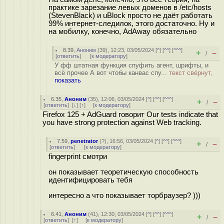
практике зарезание левых доменов в /etc/hosts
(StevenBlack) и uBlock просто не даёт работать
99% интернет-следилок, этого достаточно. Ну и
на мобилку, конечно, AdAway обязательно
8.39
,
Аноним
(
39
), 12:23, 03/05/2024 [
^
] [
^^
] [
^^^
]
+
–
/
[
ответить
]
[
к модератору
]
У фф штатная функция спуфить агент, шрифты, и
всё прочее А вот чтобы канвас спу...
текст свёрнут,
показать
6.35
,
Аноним
(
35
), 12:06, 03/05/2024 [
^
] [
^^
] [
^^^
]
+
–
/
[
ответить
]
[
↓
] [
↑
] [
к модератору
]
Firefox 125 + AdGuard говорит Our tests indicate that
you have strong protection against Web tracking.
7.59
,
penetrator
(
?
), 16:56, 03/05/2024 [
^
] [
^^
] [
^^^
]
+
–
/
[
ответить
]
[
к модератору
]
fingerprint смотри
он показывает теоретическую способность
идентифицировать тебя
интересно а что показывает торбраузер? )))
6.41
,
Аноним
(
41
), 12:30, 03/05/2024 [
^
] [
^^
] [
^^^
]
+
–
/
[
ответить
]
[
↑
] [
к модератору
]