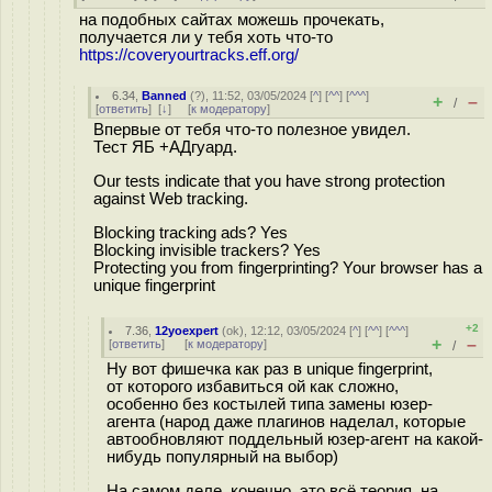
на подобных сайтах можешь прочекать,
получается ли у тебя хоть что-то
https://coveryourtracks.eff.org/
6.34
,
Banned
(
?
), 11:52, 03/05/2024 [
^
] [
^^
] [
^^^
]
+
–
/
[
ответить
]
[
↓
] [
к модератору
]
Впервые от тебя что-то полезное увидел.
Тест ЯБ +АДгуард.
Our tests indicate that you have strong protection
against Web tracking.
Blocking tracking ads? Yes
Blocking invisible trackers? Yes
Protecting you from fingerprinting? Your browser has a
unique fingerprint
+2
7.36
,
12yoexpert
(
ok
), 12:12, 03/05/2024 [
^
] [
^^
] [
^^^
]
+
–
[
ответить
]
[
к модератору
]
/
Ну вот фишечка как раз в unique fingerprint,
от которого избавиться ой как сложно,
особенно без костылей типа замены юзер-
агента (народ даже плагинов наделал, которые
автообновляют поддельный юзер-агент на какой-
нибудь популярный на выбор)
На самом деле, конечно, это всё теория, на