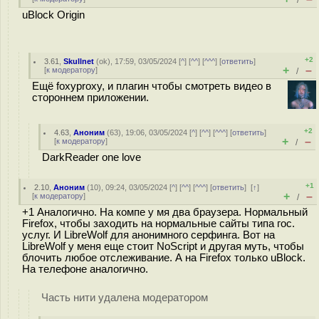
/
uBlock Origin
+2
3.61
,
Skullnet
(
ok
), 17:59, 03/05/2024 [
^
] [
^^
] [
^^^
] [
ответить
]
+
–
[
к модератору
]
/
Ещё foxyproxy, и плагин чтобы смотреть видео в
стороннем приложении.
+2
4.63
,
Аноним
(
63
), 19:06, 03/05/2024 [
^
] [
^^
] [
^^^
] [
ответить
]
+
–
[
к модератору
]
/
DarkReader one love
+1
2.10
,
Аноним
(
10
), 09:24, 03/05/2024 [
^
] [
^^
] [
^^^
] [
ответить
]
[
↑
]
+
–
[
к модератору
]
/
+1 Аналогично. На компе у мя два браузера. Нормальный
Firefox, чтобы заходить на нормальные сайты типа гос.
услуг. И LibreWolf для анонимного серфинга. Вот на
LibreWolf у меня еще стоит NoScript и другая муть, чтобы
блочить любое отслеживание. А на Firefox только uBlock.
На телефоне аналогично.
Часть нити удалена модератором