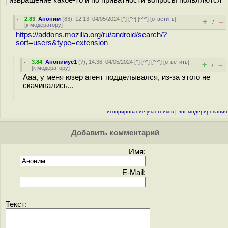
извращение какое-то и по приватности вопросы появляются
2.83
,
Аноним
(
83
), 12:13, 04/05/2024 [
^
] [
^^
] [
^^^
] [
ответить
]
+
–
/
[
к модератору
]
https://addons.mozilla.org/ru/android/search/?
sort=users&type=extension
3.84
,
Анонимус1
(
?
), 14:36, 04/05/2024 [
^
] [
^^
] [
^^^
] [
ответить
]
+
–
/
[
к модератору
]
Ааа, у меня юзер агент подделывался, из-за этого не
скачивались...
игнорирование участников
|
лог модерирования
Добавить комментарий
Имя:
E-Mail:
Текст: