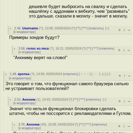
дешевле будет выбросить на свалку и сделать
нашлёпку с аддонами к вебкиту, чем "развивать"
это дальше. сказали в могилу - значит в могилу.
2.46
,
Username
(
?
), 13:58, 03/05/2024 [
^
] [
^^
] [
^^^
] [
ответить
]
[
↑
]
+
–
/
[
к модератору
]
Примеры зондов будут?
3.56
,
голос из леса
(
?
), 16:21, 03/05/2024 [
^
] [
^^
] [
^^^
] [
ответить
]
+
–
/
[
к модератору
]
"Анониму верят на слово!"
1.48
,
еропка
(
?
), 14:09, 03/05/2024 [
ответить
] [
﹢﹢﹢
] [
· · ·
]
[
↓
] [
↑
]
+
–
/
[
к модератору
]
Это говорит о том, что функционал самого браузера сильно
не устраивает пользователей?
2.52
,
Аноним
(
1
), 14:43, 03/05/2024 [
^
] [
^^
] [
^^^
] [
ответить
]
[
↓
]
+
–
/
[
к модератору
]
Значит что нельзя функционал блокировки сделать
штатно, чтобы не поссорится с рекламодателями и Гуглом.
3.76
,
Аноним
(
44
), 10:09, 04/05/2024 [
^
] [
^^
] [
^^^
] [
ответить
]
+
–
/
[
к модератору
]