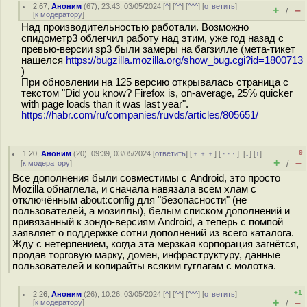
2.67
,
Аноним
(
67
), 23:43, 03/05/2024 [
^
] [
^^
] [
^^^
] [
ответить
]
+
–
/
[
к модератору
]
Над производительностью работали. Возможно
спидометр3 облегчил работу над этим, уже год назад с
превью-версии sp3 были замеры на багзилле (мета-тикет
нашелся
https://bugzilla.mozilla.org/show_bug.cgi?id=1800713
)
При обновлении на 125 версию открывалась страница с
текстом "Did you know? Firefox is, on-average, 25% quicker
with page loads than it was last year".
https://habr.com/ru/companies/ruvds/articles/805651/
–9
1.20
,
Аноним
(
20
), 09:39, 03/05/2024 [
ответить
] [
﹢﹢﹢
] [
· · ·
]
[
↓
] [
↑
]
+
–
[
к модератору
]
/
Все дополнения были совместимы с Android, это просто
Mozilla обнаглела, и сначала навязала всем хлам с
отключённым about:config для "безопасности" (не
пользователей, а мозиллы), белым списком дополнений и
привязанный к зондо-версиям Android, а теперь с помпой
заявляет о поддержке сотни дополнений из всего каталога.
Жду с нетерпением, когда эта мерзкая корпорация загнётся,
продав торговую марку, домен, инфраструктуру, данные
пользователей и копирайты всяким гуглагам с молотка.
+1
2.26
,
Аноним
(
26
), 10:26, 03/05/2024 [
^
] [
^^
] [
^^^
] [
ответить
]
+
–
[
к модератору
]
/