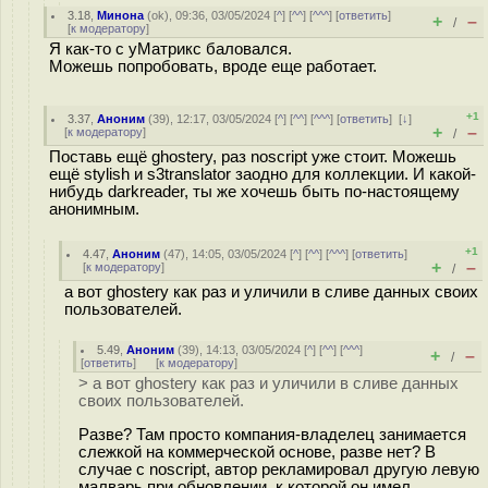
3.18
,
Минона
(
ok
), 09:36, 03/05/2024 [
^
] [
^^
] [
^^^
] [
ответить
]
+
–
/
[
к модератору
]
Я как-то с уМатрикс баловался.
Можешь попробовать, вроде еще работает.
+1
3.37
,
Аноним
(
39
), 12:17, 03/05/2024 [
^
] [
^^
] [
^^^
] [
ответить
]
[
↓
]
+
–
[
к модератору
]
/
Поставь ещё ghostery, раз noscript уже стоит. Можешь
ещё stylish и s3translator заодно для коллекции. И какой-
нибудь darkreader, ты же хочешь быть по-настоящему
анонимным.
+1
4.47
,
Аноним
(
47
), 14:05, 03/05/2024 [
^
] [
^^
] [
^^^
] [
ответить
]
+
–
[
к модератору
]
/
а вот ghostery как раз и уличили в сливе данных своих
пользователей.
5.49
,
Аноним
(
39
), 14:13, 03/05/2024 [
^
] [
^^
] [
^^^
]
+
–
/
[
ответить
]
[
к модератору
]
> а вот ghostery как раз и уличили в сливе данных
своих пользователей.
Разве? Там просто компания-владелец занимается
слежкой на коммерческой основе, разве нет? В
случае с noscript, автор рекламировал другую левую
малварь при обновлении, к которой он имел