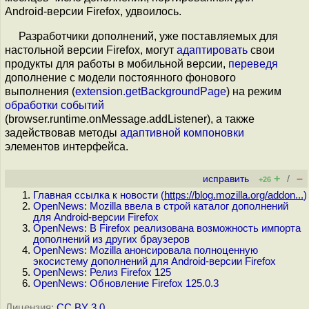
Android-версии Firefox, удвоилось.
Разработчики дополнений, уже поставляемых для
настольной версии Firefox, могут
адаптировать
свои
продукты для работы в мобильной версии,
переведя
дополнение с модели постоянного фонового
выполнения (
extension.getBackgroundPage
) на режим
обработки событий
(browser.runtime.onMessage.addListener), а также
задействовав методы
адаптивной компоновки
элементов интерфейса.
+
–
исправить
/
+26
Главная ссылка к новости (
https://blog.mozilla.org/addon...
)
OpenNews: Mozilla ввела в строй каталог дополнений
для Android-версии Firefox
OpenNews: В Firefox реализована возможность импорта
дополнений из других браузеров
OpenNews: Mozilla анонсировала полноценную
экосистему дополнений для Android-версии Firefox
OpenNews: Релиз Firefox 125
OpenNews: Обновление Firefox 125.0.3
Лицензия:
CC BY 3.0