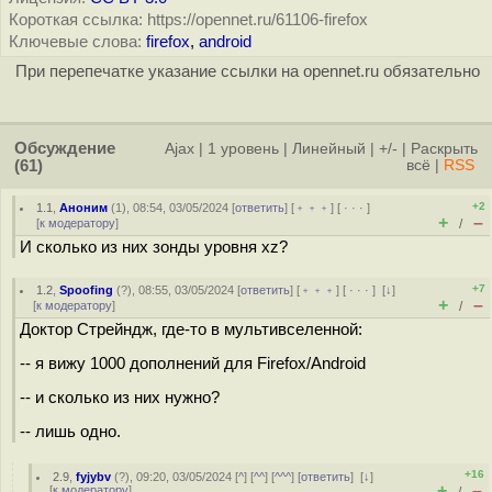
Короткая ссылка: https://opennet.ru/61106-firefox
Ключевые слова:
firefox
,
android
При перепечатке указание ссылки на opennet.ru обязательно
Обсуждение
Ajax
|
1 уровень
|
Линейный
|
+/-
|
Раскрыть
(61)
всё
|
RSS
+2
1.1
,
Аноним
(
1
), 08:54, 03/05/2024 [
ответить
] [
﹢﹢﹢
] [
· · ·
]
+
–
[
к модератору
]
/
И сколько из них зонды уровня xz?
+7
1.2
,
Spoofing
(
?
), 08:55, 03/05/2024 [
ответить
] [
﹢﹢﹢
] [
· · ·
]
[
↓
]
+
–
[
к модератору
]
/
Доктор Стрейндж, где-то в мультивселенной:
-- я вижу 1000 дополнений для Firefox/Android
-- и сколько из них нужно?
-- лишь одно.
+16
2.9
,
fyjybv
(
?
), 09:20, 03/05/2024 [
^
] [
^^
] [
^^^
] [
ответить
]
[
↓
]
+
–
[
к модератору
]