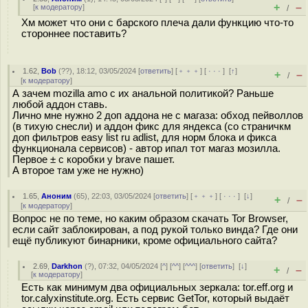
+
–
[
к модератору
]
/
Хм может что они с барского плеча дали функцию что-то
стороннее поставить?
1.62
,
Bob
(
??
), 18:12, 03/05/2024 [
ответить
] [
﹢﹢﹢
] [
· · ·
]
[
↑
]
+
–
/
[
к модератору
]
А зачем mozilla amo с их анальной политикой? Раньше
любой аддон ставь.
Лично мне нужно 2 доп аддона не с магаза: обход пейволлов
(в тихую снесли) и аддон фикс для яндекса (со страничкм
доп фильтров easy list ru adlist, для норм блока и фикса
функционала сервисов) - автор ипал тот магаз мозилла.
Первое ± с коробки у brave пашет.
А второе там уже не нужно)
1.65
,
Аноним
(
65
), 22:03, 03/05/2024 [
ответить
] [
﹢﹢﹢
] [
· · ·
]
[
↓
]
+
–
/
[
к модератору
]
Вопрос не по теме, но каким образом скачать Tor Browser,
если сайт заблокирован, а под рукой только винда? Где они
ещё публикуют бинарники, кроме официального сайта?
2.69
,
Darkhon
(
?
), 07:32, 04/05/2024 [
^
] [
^^
] [
^^^
] [
ответить
]
[
↓
]
+
–
/
[
к модератору
]
Есть как минимум два официальных зеркала: tor.eff.org и
tor.calyxinstitute.org. Есть сервис GetTor, который выдаёт