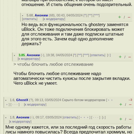
отношение. И стиль общения очень подозрительный.
5.68
,
Аноним
(
68
), 00:43, 04/05/2024 [
^
] [
^^
] [
^^^
]
+
–
/
[
ответить
]
[
к модератору
]
Но ведь вся функциональность ghostery заменятся
uBlock. Он тоже подключения блокировать может
для отслеживания и там даже подписки штатные
для этого есть. Зачем ещё одно дополнение
держать?
3.85
,
Аноним
(
-
), 19:38, 04/05/2024 [
^
] [
^^
] [
^^^
] [
ответить
]
[
↑
]
+
–
/
[
к модератору
]
> чтобы блочить любое отслеживание
Чтобы блочить любое отслеживание надо
автоматически чистить кукисы после закрытия вкладки.
Чего uBlock не умеет.
1.6
,
GhostX
(
?
), 09:13, 03/05/2024
Скрыто ботом-модератором
[
﹢﹢
–3
+
–
﹢
] [
· · ·
] [
к модератору
]
/
1.8
,
Аноним
(
-
), 09:17, 03/05/2024 [
ответить
] [
﹢﹢﹢
] [
· · ·
]
[
↓
]
+
–
/
[
к модератору
]
Мне одному кажется, или за последний год скорость работы
лисы намного повысилась? Всегда предпочитал хромиум, но