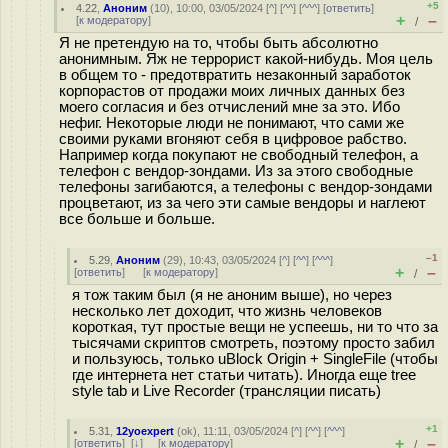
+5
4.22
,
Аноним
(
10
), 10:00, 03/05/2024 [
^
] [
^^
] [
^^^
] [
ответить
]
+
–
[
к модератору
]
/
Я не претендую на то, чтобы быть абсолютно
анонимным. Яж не террорист какой-нибудь. Моя цель
в общем то - предотвратить незаконный заработок
корпорастов от продажи моих личных данных без
моего согласия и без отчислений мне за это. Ибо
нефиг. Некоторые люди не понимают, что сами же
своими руками вгоняют себя в цифровое рабство.
Например когда покупают не свободный телефон, а
телефон с вендор-зондами. Из за этого свободные
телефоны загибаются, а телефоны с вендор-зондами
процветают, из за чего эти самые вендоры и наглеют
все больше и больше.
–1
5.29
,
Аноним
(
29
), 10:43, 03/05/2024 [
^
] [
^^
] [
^^^
]
+
–
[
ответить
]
[
к модератору
]
/
я тож таким был (я не аноним выше), но через
несколько лет доходит, что жизнь человеков
короткая, тут простые вещи не успеешь, ни то что за
тысячами скриптов смотреть, поэтому просто забил
и пользуюсь, только uBlock Origin + SingleFile (чтобы
где интернета нет статьи читать). Иногда еще tree
style tab и Live Recorder (трансляции писать)
+1
5.31
,
12yoexpert
(
ok
), 11:11, 03/05/2024 [
^
] [
^^
] [
^^^
]
+
–
[
ответить
]
[
↓
] [
к модератору
]
/