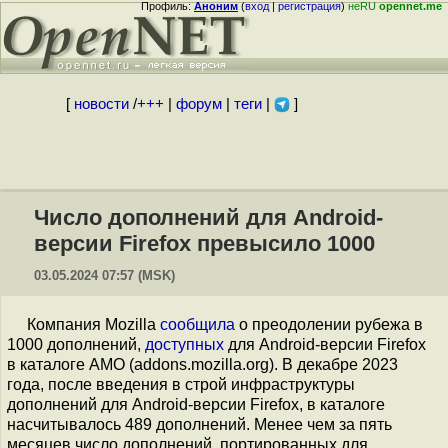
Профиль:
Аноним
(
вход
|
регистрация
)
неRU
opennet.me
[
новости
/
+++
|
форум
|
теги
|
]
Число дополнений для Android-
версии Firefox превысило 1000
03.05.2024 07:57 (MSK)
Компания Mozilla
сообщила
о преодолении рубежа в
1000 дополнений,
доступных
для Android-версии Firefox
в каталоге AMO (addons.mozilla.org). В декабре 2023
года, после введения в строй инфраструктуры
дополнений для Android-версии Firefox, в каталоге
насчитывалось 489 дополнений. Менее чем за пять
месяцев число дополнений, портированных для