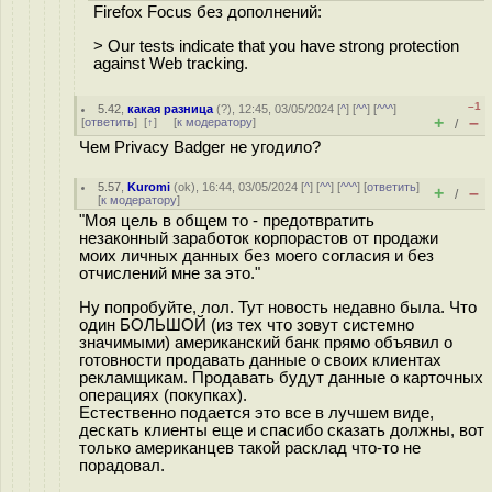
Firefox Focus без дополнений:
> Our tests indicate that you have strong protection
against Web tracking.
–1
5.42
,
какая разница
(
?
), 12:45, 03/05/2024 [
^
] [
^^
] [
^^^
]
+
–
[
ответить
]
[
↑
] [
к модератору
]
/
Чем Privacy Badger не угодило?
5.57
,
Kuromi
(
ok
), 16:44, 03/05/2024 [
^
] [
^^
] [
^^^
] [
ответить
]
+
–
/
[
к модератору
]
"Моя цель в общем то - предотвратить
незаконный заработок корпорастов от продажи
моих личных данных без моего согласия и без
отчислений мне за это."
Ну попробуйте, лол. Тут новость недавно была. Что
один БОЛЬШОЙ (из тех что зовут системно
значимыми) американский банк прямо объявил о
готовности продавать данные о своих клиентах
рекламщикам. Продавать будут данные о карточных
операциях (покупках).
Естественно подается это все в лучшем виде,
дескать клиенты еще и спасибо сказать должны, вот
только американцев такой расклад что-то не
порадовал.