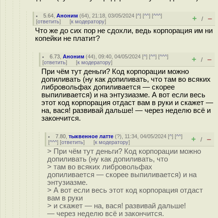
5.64
,
Аноним
(
64
), 21:18, 03/05/2024 [
^
] [
^^
] [
^^^
]
+
–
/
[
ответить
]
[
к модератору
]
Что же до сих пор не сдохли, ведь корпорация им ни
копейки не платит?
6.73
,
Аноним
(
44
), 09:40, 04/05/2024 [
^
] [
^^
] [
^^^
]
+
–
/
[
ответить
]
[
к модератору
]
При чём тут деньги? Код корпорации можно
допиливать (ну как допиливать, что там во всяких
либровольфах допиливается — скорее
выпиливается) и на энтузиазме. А вот если весь
этот код корпорация отдаст вам в руки и скажет —
на, вася! развивай дальше! — через неделю всё и
закончится.
7.80
,
тыквенное латте
(
?
), 11:34, 04/05/2024 [
^
] [
^^
]
+
–
/
[
^^^
] [
ответить
]
[
к модератору
]
> При чём тут деньги? Код корпорации можно
допиливать (ну как допиливать, что
> там во всяких либровольфах
допиливается — скорее выпиливается) и на
энтузиазме.
> А вот если весь этот код корпорация отдаст
вам в руки
> и скажет — на, вася! развивай дальше!
— через неделю всё и закончится.