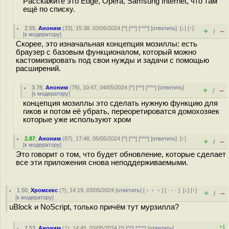
Расскажите это Edge, Opera, Samsung Internet, что там
ещё по списку.
2.55
,
Аноним
(
33
), 15:38, 03/05/2024 [
^
] [
^^
] [
^^^
] [
ответить
]
[
↓
] [
↑
]
+
–
/
[
к модератору
]
Скорее, это изначальная концепция мозиллы: есть
браузер с базовым функционалом, который можно
кастомизировать под свои нужды и задачи с помощью
расширений.
3.78
,
Аноним
(
78
), 10:47, 04/05/2024 [
^
] [
^^
] [
^^^
] [
ответить
]
+
–
/
[
к модератору
]
концепция мозиллы это сделать нужную функцию для
гиков и потом её убрать, переоретироватся домохозяек
которые уже используют хром
2.87
,
Аноним
(
87
), 17:48, 05/05/2024 [
^
] [
^^
] [
^^^
] [
ответить
]
[
↑
]
+
–
/
[
к модератору
]
Это говорит о том, что будет обновление, которые сделает
все эти приложения снова неподдерживаемыми.
1.50
,
Хромсекс
(
?
), 14:19, 03/05/2024 [
ответить
] [
﹢﹢﹢
] [
· · ·
]
[
↓
] [
↑
]
+
–
/
[
к модератору
]
uBlock и NoScript, только причём тут мурзилла?
+1
2.53
,
Аноним
(
1
), 14:45, 03/05/2024 [
^
] [
^^
] [
^^^
] [
ответить
]