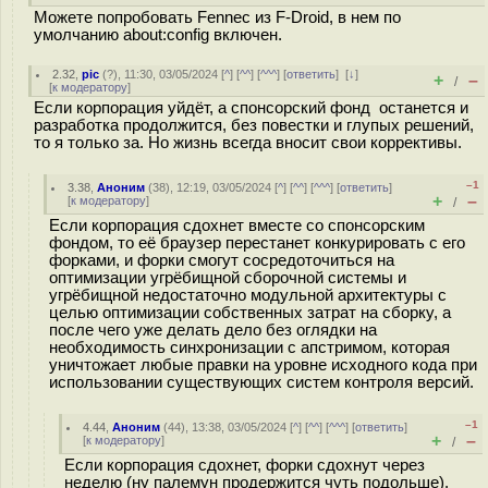
Можете попробовать Fennec из F-Droid, в нем по
умолчанию about:config включен.
2.32
,
pic
(
?
), 11:30, 03/05/2024 [
^
] [
^^
] [
^^^
] [
ответить
]
[
↓
]
+
–
/
[
к модератору
]
Если корпорация уйдёт, а спонсорский фонд останется и
разработка продолжится, без повестки и глупых решений,
то я только за. Но жизнь всегда вносит свои коррективы.
–1
3.38
,
Аноним
(
38
), 12:19, 03/05/2024 [
^
] [
^^
] [
^^^
] [
ответить
]
+
–
[
к модератору
]
/
Если корпорация сдохнет вместе со спонсорским
фондом, то её браузер перестанет конкурировать с его
форками, и форки смогут сосредоточиться на
оптимизации угрёбищной сборочной системы и
угрёбищной недостаточно модульной архитектуры с
целью оптимизации собственных затрат на сборку, а
после чего уже делать дело без оглядки на
необходимость синхронизации с апстримом, которая
уничтожает любые правки на уровне исходного кода при
использовании существующих систем контроля версий.
–1
4.44
,
Аноним
(
44
), 13:38, 03/05/2024 [
^
] [
^^
] [
^^^
] [
ответить
]
+
–
[
к модератору
]
/
Если корпорация сдохнет, форки сдохнут через
неделю (ну палемун продержится чуть подольше).