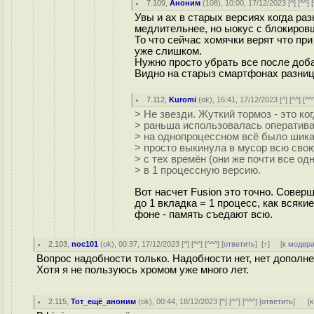
7.109
,
Аноним
(
108
), 10:00, 17/12/2023 [
^
] [
^^
] [
Увы и ах в старых версиях когда р
медлительнее, но ыокус с блокиров
То что сейчас хомячки верят что при
уже слишком.
Нужно просто убрать все после доб
Видно на старыз смартфонах разниц
7.112
,
Kuromi
(
ok
), 16:41, 17/12/2023 [
^
] [
^^
] [
^^
> Не звезди. Жуткий тормоз - это ко
> раньша использовалась оператива.
> на однопроцессном всё было шика
> просто выкинула в мусор всю свою
> с тех времён (они же почти все о
> в 1 процессную версию.
Вот насчет Fusion это точно. Сове
до 1 вкладка = 1 процесс, как всяк
фоне - память съедают всю.
2.103
,
noc101
(
ok
), 00:37, 17/12/2023 [
^
] [
^^
] [
^^^
] [
ответить
]
[
↑
] [
к модер
Вопрос надобности только. Надобности нет, нет дополне
Хотя я не пользуюсь хромом уже много лет.
2.115
,
Тот_ещё_аноним
(
ok
), 00:44, 18/12/2023 [
^
] [
^^
] [
^^^
] [
ответить
]
[
к