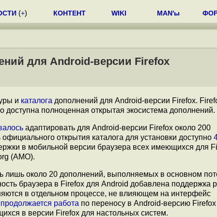
ОСТИ
(
+
)
КОНТЕНТ
WIKI
MAN'ы
ФО
ений для Android-версии Firefox
туры и
каталога
дополнений для Android-версии Firefox. Firef
го доступна полноценная открытая экосистема дополнений.
валось
адаптировать для Android-версии Firefox около 200
ь официального открытия каталога для установки доступно
ержки в мобильной версии браузера всех имеющихся для Fi
org (AMO).
сь лишь около 20 дополнений, выполняемых в основном пот
ость браузера в Firefox для Android добавлена поддержка
няются в отдельном процессе, не влияющем на интерфейс
е
продолжается работа
по переносу в Android-версию Firefox
хся в версии Firefox для настольных систем.