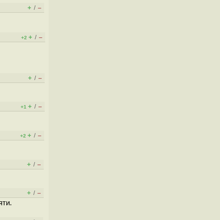
+
–
/
+
–
/
+2
+
–
/
+
–
/
+1
+
–
/
+2
+
–
/
+
–
/
яти.