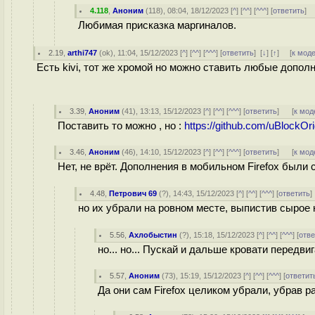
4.118
,
Аноним
(
118
), 08:04, 18/12/2023 [
^
] [
^^
] [
^^^
] [
ответить
]
Любимая присказка маргиналов.
2.19
,
arthi747
(
ok
), 11:04, 15/12/2023 [
^
] [
^^
] [
^^^
] [
ответить
]
[
↓
] [
↑
] [
к мод
Есть kivi, тот же хромой но можно ставить любые допол
3.39
,
Аноним
(
41
), 13:13, 15/12/2023 [
^
] [
^^
] [
^^^
] [
ответить
]
[
к мод
Поставить то можно , но :
https://github.com/uBlockOr
3.46
,
Аноним
(
46
), 14:10, 15/12/2023 [
^
] [
^^
] [
^^^
] [
ответить
]
[
к мод
Нет, не врёт. Дополнения в мобильном Firefox были 
4.48
,
Петрович 69
(
?
), 14:43, 15/12/2023 [
^
] [
^^
] [
^^^
] [
ответить
но их убрали на ровном месте, выпистив сырое н
5.56
,
Ахлобыстин
(
?
), 15:18, 15/12/2023 [
^
] [
^^
] [
^^^
] [
отве
но... но... Пускай и дальше кровати передви
5.57
,
Аноним
(
73
), 15:19, 15/12/2023 [
^
] [
^^
] [
^^^
] [
ответит
Да они сам Firefox целиком убрали, убрав 