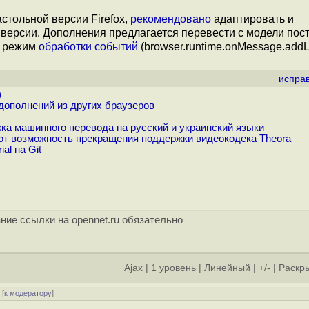
стольной версии Firefox,
рекомендовано
адаптировать и
 версии. Дополнения предлагается перевести с модели пос
а режим
обработки событий
(browser.runtime.onMessage.addLi
испра
)
дополнений из других браузеров
ка машинного перевода на русский и украинский языки
ют возможность прекращения поддержки видеокодека Theora
al на Git
ние ссылки на opennet.ru обязательно
Ajax
|
1 уровень
|
Линейный
|
+/-
|
Раскры
[
к модератору
]