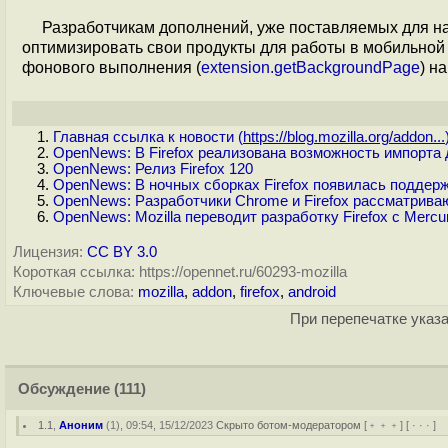
Разработчикам дополнений, уже поставляемых для на
оптимизировать свои продукты для работы в мобильной
фонового выполнения (
extension.getBackgroundPage
) н
Главная ссылка к новости (
https://blog.mozilla.org/addon...
OpenNews: В Firefox реализована возможность импорта 
OpenNews: Релиз Firefox 120
OpenNews: В ночных сборках Firefox появилась поддерж
OpenNews: Разработчики Chrome и Firefox рассматрива
OpenNews: Mozilla переводит разработку Firefox с Mercuri
Лицензия:
CC BY 3.0
Короткая ссылка: https://opennet.ru/60293-mozilla
Ключевые слова:
mozilla
,
addon
,
firefox
,
android
При перепечатке указа
Обсуждение
(111)
1.1
,
Аноним
(
1
), 09:54, 15/12/2023
Скрыто ботом-модератором
[
﹢﹢﹢
] [
· · ·
] 