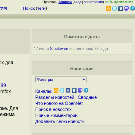
Профиль:
Аноним
(
вход
|
регистрация
)
неRU
opennet.me
РУМ
Поиск
(
теги
)
Памятные даты
17 июля
Slackware
исполнилось 33 года
ox для
Навигация
489
refox
Каналы:
Разделы новостей
|
Сводные
Что нового на OpenNet
оке. Для
Поиск в новостях
 режима
Новые комментарии
Добавить свою новость