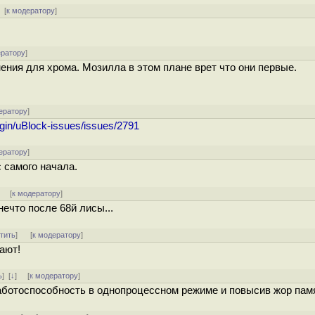
[
к модератору
]
ератору
]
нения для хрома. Мозилла в этом плане врет что они первые.
ератору
]
igin/uBlock-issues/issues/2791
ератору
]
с самого начала.
]
[
к модератору
]
ечто после 68й лисы...
тить
]
[
к модератору
]
гают!
ь
]
[
↓
] [
к модератору
]
работоспособность в однопроцессном режиме и повысив жор пам