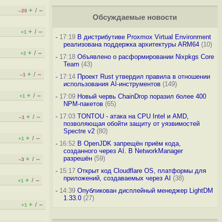
+
–
/
–20
Обсуждаемые новости
+
–
/
+1
-
17:19
В дистрибутиве Proxmox Virtual Environment
реализована поддержка архитектуры ARM64
(10)
+
–
/
+2
-
17:18
Объявлено о расформировании Nixpkgs Core
Team
(43)
+
–
/
–1
-
17:14
Проект Rust утвердил правила в отношении
использования AI-инструментов
(149)
+
–
/
-
17:09
Новый червь ChainDrop поразил более 400
+1
NPM-пакетов
(65)
-
17:03
TONTOU - атака на CPU Intel и AMD,
+
–
/
–1
позволяющая обойти защиту от уязвимостей
Spectre v2
(80)
+
–
/
+1
-
16:52
В OpenJDK запрещён приём кода,
созданного через AI. В NetworkManager
разрешён
(59)
+
–
/
–3
-
15:17
Открыт код Cloudflare OS, платформы для
приложений, создаваемых через AI
(38)
+
–
/
+1
-
14:39
Опубликован дисплейный менеджер LightDM
1.33.0
(27)
+
–
/
+1