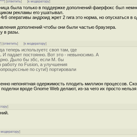
^^^
] [
ответить
]
[
к модератору
]
азница была только в поддержке дополнений фаерфокс был немн
щиком рекламы его ушатывал.
 4гб оперативы андроид жрет 2 гига это норма, но опускаться в 
авления дополнений чтобы они были частью браузера.
у в разы.
^
] [
ответить
]
[
к модератору
]
гда теперь используетс своп там, где
 И падает постоянно. Вот это - невыносимо. А
рно. Дыло бы збс, если М. бы
 работу по Fusion, а улучшения
днопроцессные по сути!) портировали
ршенно непонятная одержимость плодить миллион процессов. Ск
ие поделки вроде Gnome Web делают, из-за чего их просто нельзя
атору
]
ний.
 модератору
]