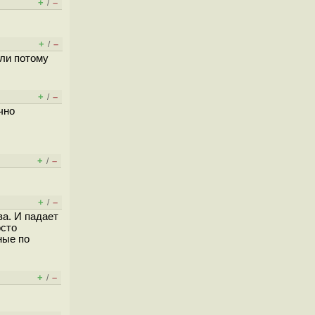
+
–
/
+
–
/
али потому
+
–
/
чно
+
–
/
+
–
/
ва. И падает
осто
ные по
+
–
/