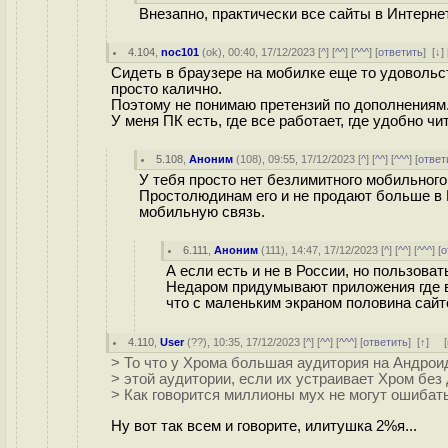
Внезапно, практически все сайты в Интерне
4.104
,
noc101
(
ok
), 00:40, 17/12/2023 [
^
] [
^^
] [
^^^
] [
ответить
]
[
↓
] 
Сидеть в браузере на мобилке еще то удовольст
просто калично.
Поэтому не понимаю претензий по дополнениям. 
У меня ПК есть, где все работает, где удобно ч
5.108
,
Аноним
(
108
), 09:55, 17/12/2023 [
^
] [
^^
] [
^^^
] [
ответ
У тебя просто нет безлимитного мобильного 
Простолюдинам его и не продают больше в Ро
мобильную связь.
6.111
,
Аноним
(
111
), 14:47, 17/12/2023 [
^
] [
^^
] [
^^^
] [
о
А если есть и не в России, но пользова
Недаром придумывают приложения где в
что с маленьким экраном половина сайт
4.110
,
User
(
??
), 10:35, 17/12/2023 [
^
] [
^^
] [
^^^
] [
ответить
]
[
↑
] [
> То что у Хрома большая аудитория на Андроид
> этой аудитории, если их устраивает Хром без
> Как говорится миллионы мух не могут ошибат
Ну вот так всем и говорите, илитушка 2%я...