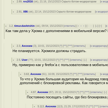
2.89
,
rvs2016
(
ok
), 21:16, 15/12/2023
Скрыто ботом-модератором
[
к мод
2.91
,
X86
(
ok
), 22:14, 15/12/2023
Скрыто ботом-модератором
[
к модера
1.2
,
timur.davletshin
(
ok
), 09:54, 15/12/2023 [
ответить
] [
﹢﹢﹢
] [
· · ·
]
[
↓
] [
↑
] [
к
Как там дела у Хрома с дополнениями в мобильной версии?
2.3
,
Аноним
(
3
), 10:01, 15/12/2023 [
^
] [
^^
] [
^^^
] [
ответить
]
[
к модератору
Не планируется. Хромоги должны страдать.
2.5
,
User
(
??
), 10:01, 15/12/2023 [
^
] [
^^
] [
^^^
] [
ответить
]
[
↓
] [
к модератору
Ну, примерно как у firefox'а с пользователями в мобиль
3.63
,
Аноним
(
61
), 16:09, 15/12/2023 [
^
] [
^^
] [
^^^
] [
ответить
]
[
к мод
То что у Хрома большая аудитория на Андроид говор
дополнений с блокировкой рекламы. Как говорится 
4.87
,
Аноним
(
87
), 20:11, 15/12/2023 [
^
] [
^^
] [
^^^
] [
ответить
]
[
↓
]
Постоянно посещать сайты, где без блокировка 
5.113
,
Аноним
(
113
), 21:29, 17/12/2023 [
^
] [
^^
] [
^^^
] [
ответ