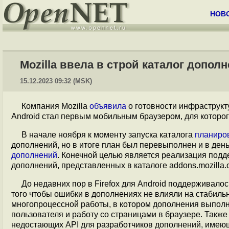
НОВ
Mozilla ввела в строй каталог дополн
15.12.2023 09:32 (MSK)
Компания Mozilla
объявила
о готовности инфраструк
Android стал первым мобильным браузером, для которо
В начале ноября к моменту запуска каталога
планиро
дополнений, но в итоге план был перевыполнен и в ден
дополнений
. Конечной целью является реализация подд
дополнений, представленных в каталоге addons.mozilla.
До недавних пор в Firefox для Android поддерживало
того чтобы ошибки в дополнениях не влияли на стабильн
многопроцессной работы, в котором дополнения выпол
пользователя и работу со страницами в браузере. Такж
недостающих API для разработчиков дополнений, имеющи