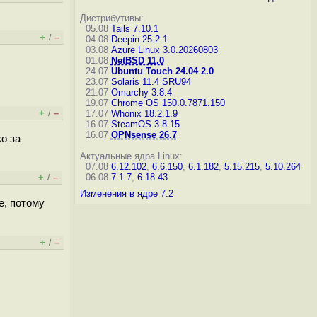
Дистрибутивы:
05.08
Tails 7.10.1
+
–
/
04.08
Deepin 25.2.1
03.08
Azure Linux 3.0.20260803
01.08
NetBSD 11.0
24.07
Ubuntu Touch 24.04 2.0
23.07
Solaris 11.4 SRU94
21.07
Omarchy 3.8.4
19.07
Chrome OS 150.0.7871.150
+
–
/
17.07
Whonix 18.2.1.9
16.07
SteamOS 3.8.15
16.07
OPNsense 26.7
о за
Актуальные ядра Linux:
07.08
6.12.102
,
6.6.150
,
6.1.182
,
5.15.215
,
5.10.264
+
–
06.08
7.1.7
,
6.18.43
/
Изменения в ядре 7.2
e, потому
+
–
/