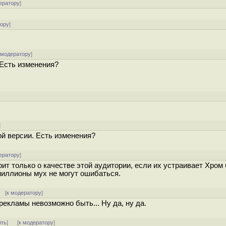
ератору
]
тору
]
 модератору
]
 Есть изменения?
]
]
ной версии. Есть изменения?
ератору
]
ит только о качестве этой аудитории, если их устраивает Хром 
миллионы мух не могут ошибаться.
 [
к модератору
]
рекламы невозможно быть... Ну да, ну да.
ить
]
[
к модератору
]