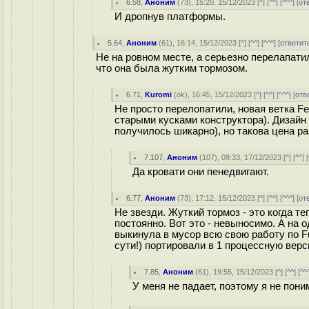
6.58
,
Аноним
(
73
), 15:20, 15/12/2023 [
^
] [
^^
] [
^^^
] [
от
И дропнув платформы.
5.64
,
Аноним
(
61
), 16:14, 15/12/2023 [
^
] [
^^
] [
^^^
] [
ответит
Не на ровном месте, а серьезно перелапати
что она была жутким тормозом.
6.71
,
Kuromi
(
ok
), 16:45, 15/12/2023 [
^
] [
^^
] [
^^^
] [
отв
Не просто перелопатили, новая ветка Fe
старыми кусками конструктора). Дизайн 
получилось шикарно), но такова цена ра
7.107
,
Аноним
(
107
), 09:33, 17/12/2023 [
^
] [
^^
] [
Да кровати они пенедвигают.
6.77
,
Аноним
(
73
), 17:12, 15/12/2023 [
^
] [
^^
] [
^^^
] [
от
Не звезди. Жуткий тормоз - это когда т
постоянно. Вот это - невыносимо. А на
выкинула в мусор всю свою работу по F
сути!) портировали в 1 процессную верс
7.85
,
Аноним
(
61
), 19:55, 15/12/2023 [
^
] [
^^
] [
^^
У меня не падает, поэтому я не пон