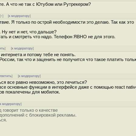
те. А что не так с Ютубом или Рутрекером?
[
↑
] [
к модератору
]
вие. Я только по острой необходимости это делаю. Так как это
Ну нет и нет, что дальше?
итать и смотреть что надо. Телефон ЯВНО не для этого.
ить
]
[
к модератору
]
интернета и потому тебе не понять.
ссии, так что и заценить не получится что такое платить тольк
тветить
]
[
к модератору
]
ться все равно невозможно, это лечиться?
се основные функции в интерфейсе даже с помощью react nativ
ов покалечены для мобилок.
к модератору
]
 говорит только о качестве
 дополнений с блокировкой рекламы.
ься.