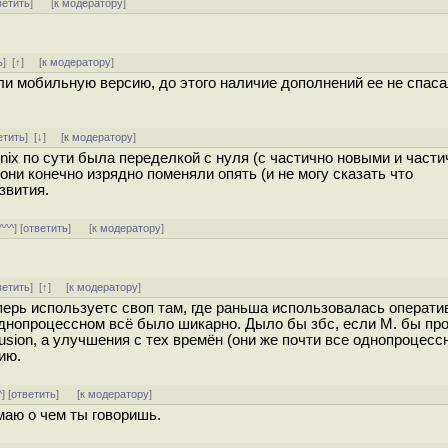
ветить
]
[
к модератору
]
ь
]
[
↑
] [
к модератору
]
ли мобильную версию, до этого наличие дополнений ее не спас
етить
]
[
↓
] [
к модератору
]
nix по сути была переделкой с нуля (с частично новыми и части
они конечно изрядно поменяли опять (и не могу сказать что
звития.
^^^
] [
ответить
]
[
к модератору
]
ветить
]
[
↑
] [
к модератору
]
еперь используетс своп там, где раньша использовалась операти
 однопроцессном всё было шикарно. Дыло бы збс, если М. бы пр
usion, а улучшения с тех времён (они же почти все однопроцесс
ию.
^
] [
ответить
]
[
к модератору
]
имаю о чем ты говоришь.