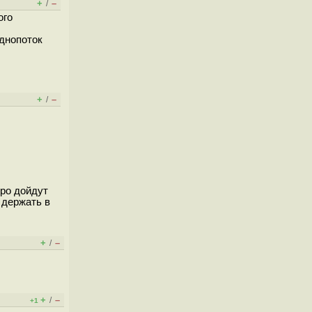
+
–
/
ого
однопоток
+
–
/
оро дойдут
 держать в
+
–
/
+
–
/
+1