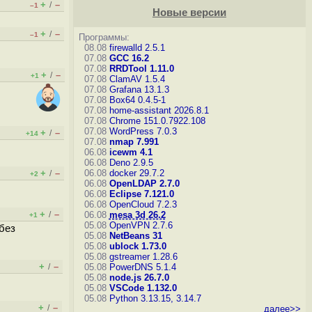
+
–
/
–1
Новые версии
+
–
/
–1
Программы:
08.08
firewalld 2.5.1
07.08
GCC 16.2
07.08
RRDTool 1.11.0
+
–
/
+1
07.08
ClamAV 1.5.4
07.08
Grafana 13.1.3
07.08
Box64 0.4.5-1
07.08
home-assistant 2026.8.1
07.08
Chrome 151.0.7922.108
07.08
WordPress 7.0.3
+
–
/
+14
07.08
nmap 7.991
06.08
icewm 4.1
06.08
Deno 2.9.5
+
–
06.08
docker 29.7.2
/
+2
06.08
OpenLDAP 2.7.0
06.08
Eclipse 7.121.0
06.08
OpenCloud 7.2.3
+
–
/
06.08
mesa 3d 26.2
+1
05.08
OpenVPN 2.7.6
без
05.08
NetBeans 31
05.08
ublock 1.73.0
05.08
gstreamer 1.28.6
+
–
/
05.08
PowerDNS 5.1.4
05.08
node.js 26.7.0
05.08
VSCode 1.132.0
05.08
Python 3.13.15, 3.14.7
+
–
/
далее>>