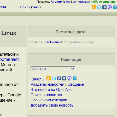
Профиль:
Аноним
(
вход
|
регистрация
)
неRU
opennet.me
РУМ
Поиск
(
теги
)
 Linux
Памятные даты
17 июля
Slackware
исполнилось 33 года
ательских
оставляет
Навигация
 Murena
шивкой
Каналы:
вленное от
Разделы новостей
|
Сводные
Что нового на OpenNet
еры Google
Поиск в новостях
ащение к
Новые комментарии
Добавить свою новость
ки