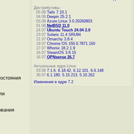
Дистрибутивы:
05.08
Tails 7.10.1
04.08
Deepin 25.2.1
03.08
Azure Linux 3.0.20260803
01.08
NetBSD 11.0
24.07
Ubuntu Touch 24.04 2.0
23.07
Solaris 11.4 SRU94
21.07
Omarchy 3.8.4
19.07
Chrome OS 150.0.7871.150
17.07
Whonix 18.2.1.9
16.07
SteamOS 3.8.15
16.07
OPNsense 26.7
Актуальные ядра Linux:
03.08
7.1.6
,
6.18.42
,
6.12.101
,
6.6.148
30.07
6.1.180
,
5.15.213
,
5.10.262
состояния
Изменения в ядре 7.2
ля
ования