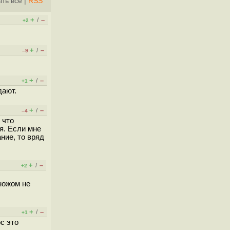
ть всё
|
RSS
+
–
/
+2
+
–
/
–9
+
–
/
+1
дают.
+
–
/
–4
 что
я. Если мне
ние, то вряд
+
–
/
+2
ножом не
+
–
/
+1
с это