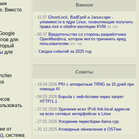
ния
Важное
e. Вместо
-
11.07
GhostLock, BadEpoll и Januscape -
уязвимости в ядре Linux, позволяющие получить
права root и обойти изоляцию KVM
(82 +34)
Google
-
08.07
Вредительство со стороны разработчика
OpenMandriva, которое могло причинить вред
птов для
пользователям
(107 +34)
оторый
-
Сводка событий за 2025 год
ны
для
Советы
ncher
ка
-
19.04.2026
PKI с аппаратным TRNG за 10 дней при
помощи AI
-
09.03.2026
Борьба с web-ботами через запрет
исов
HTTP/1.1
ользовать
-
27.02.2026
Удаление всех IPv6 link-local адресов
на всех сетевых интерфейсах в Linux
-
27.01.2026
Ускорение пересборки llama.cpp
ие от
-
25.12.2025
Атомарные обновления в OSTree
s
), система