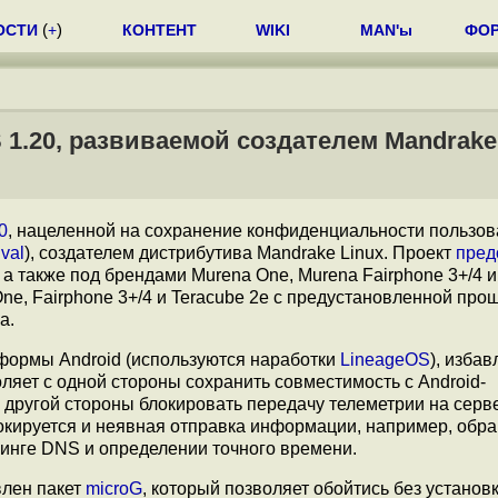
ОСТИ
(
+
)
КОНТЕНТ
WIKI
MAN'ы
ФО
1.20, развиваемой создателем Mandrake
0
, нацеленной на сохранение конфиденциальности пользов
val
), создателем дистрибутива Mandrake Linux. Проект
пред
 также под брендами Murena One, Murena Fairphone 3+/4 и
e, Fairphone 3+/4 и Teracube 2e с предустановленной про
а.
тформы Android (используются наработки
LineageOS
), изба
оляет с одной стороны сохранить совместимость с Android-
 другой стороны блокировать передачу телеметрии на серв
окируется и неявная отправка информации, например, обр
винге DNS и определении точного времени.
влен пакет
microG
, который позволяет обойтись без установ