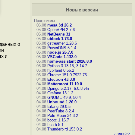
Новые версии
Программы:
06.08
mesa 3d 26.2
05.08
OpenVPN 2.7.6
05.08
NetBeans 31
05.08
ublock 1.73.0
05.08
gstreamer 1.28.6
данных о
05.08
PowerDNS 5.1.4
ти
05.08
node.js 26.7.0
ых и
05.08
VSCode 1.132.0
05.08
home-assistant 2026.8.0
05.08
Python 3.13.15, 3.14.7
05.08
hyprland 0.56.2
05.08
Chrome 151.0.7922.75
04.08
Electron 43.3.0
04.08
Mattermost 11.10.0
04.08
Django 5.2.17, 6.0.8
vln
04.08
Grafana 13.1.2
04.08
GNOME 49.9, 50.4
04.08
Unbound 1.26.0
04.08
Erlang 29.0.5
04.08
PeerTube 8.2.4
04.08
Pale Moon 34.3.2
04.08
bootc 1.16.7
04.08
Lua 5.5.1
04.08
Thunderbird 153.0.2
далее>>