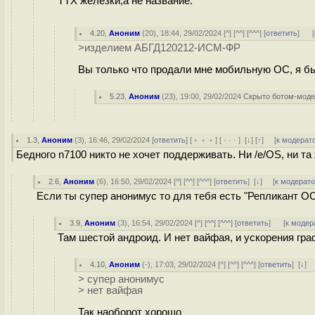
ТТХ железки,а не название.
4.20
,
Аноним
(
20
), 18:44, 29/02/2024 [
^
] [
^^
] [
^^^
] [
ответить
]
[
>изделием АБГД120212-ИСМ-ФР
Вы только что продали мне мобильную ОС, я б
5.23
,
Аноним
(
23
), 19:00, 29/02/2024
Скрыто ботом-мод
1.3
,
Аноним
(
3
), 16:46, 29/02/2024 [
ответить
] [
﹢﹢﹢
] [
· · ·
]
[
↓
] [
↑
] [
к модерат
Бедного n7100 никто не хочет поддерживать. Ни /e/OS, ни т
2.6
,
Аноним
(
6
), 16:50, 29/02/2024 [
^
] [
^^
] [
^^^
] [
ответить
]
[
↓
] [
к модерат
Если ты супер анонимус то для тебя есть "Репликант ОС
3.9
,
Аноним
(
3
), 16:54, 29/02/2024 [
^
] [
^^
] [
^^^
] [
ответить
]
[
к модер
Там шестой андроид. И нет вайфая, и ускорения графи
4.10
,
Аноним
(
-
), 17:03, 29/02/2024 [
^
] [
^^
] [
^^^
] [
ответить
]
[
↓
] 
> супер анонимус
> нет вайфая
Так наоборот хорошо