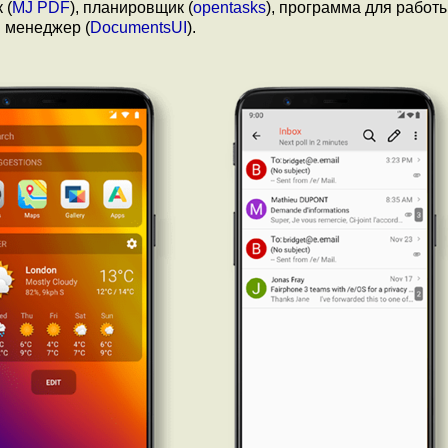
 (
MJ PDF
), планировщик (
opentasks
), программа для работ
 менеджер (
DocumentsUI
).