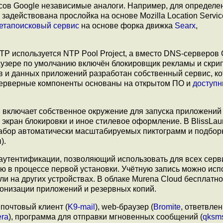
сов Google независимые аналоги. Например, для определе
задействована прослойка на основе Mozilla Location Servic
етапоисковый сервис
на основе форка движка
Searx
,
TP используется NTP Pool Project, а вместо DNS-серверов 
раузере по умолчанию включён блокировщик рекламы и скри
 и данных приложений разработан собственный сервис, к
Серверные компоненты основаны на открытом ПО и
доступ
 включает собственное окружение для запуска приложений
экран блокировки и иное стилевое оформление. В BlissLau
набор автоматически масштабируемых пиктограмм и подбор
).
аутентификации, позволяющий использовать для всех серв
ую в процессе первой установки. Учётную запись можно исп
и на других устройствах. В облаке Murena Cloud бесплатно
ронизации приложений и резервных копий.
 почтовый клиент (
K9-mail
), web-браузер (
Bromite
, ответвлен
ra
), программа для отправки мгновенных сообщений (
qksm