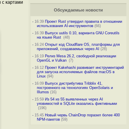
ы с картами
Обсуждаемые новости
-
16:39
Проект Rust утвердил правила в отношении
использования AI-инструментов
(66)
-
16:39
Выпуск uutils 0.10, варианта GNU Coreutils
на языке Rust
(48)
-
16:24
Открыт код Cloudflare OS, платформы для
приложений, создаваемых через AI
(28)
-
16:19
Релиз Mesa 26.2, свободной реализации
OpenGL и Vulkan
(7)
-
16:12
Проект Kakehashi развивает инструментарий
для запуска исполняемых файлов macOS в
Linux
(94)
-
16:09
Выпуск дистрибутива Tribblix 41,
построенного на технологиях OpenSolaris и
Illumos
(16)
-
15:59
Из 54 из 55 выявленных через AI
уязвимостей в SQLite оказались фиктивными
(196)
-
15:45
Новый червь ChainDrop поразил более 400
NPM-пакетов
(59)