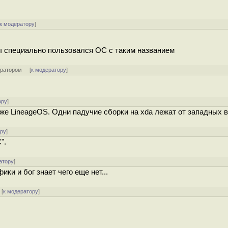
к модератору
]
ы специально пользовался ОС с таким названием
ератором
[
к модератору
]
ору
]
а же LineageOS. Одни падучие сборки на xda лежат от западных 
ору
]
".
атору
]
ки и бог знает чего еще нет...
[
к модератору
]