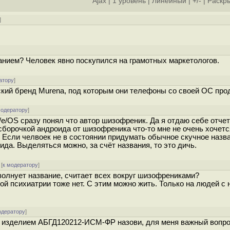
Ajax
|
1 уровень
|
Линейный
|
+/-
|
Раскры
]
]
анием? Человек явно поскупился на грамотных маркетологов.
атору
]
кий бренд Murena, под которым они телефоны со своей ОС про
модератору
]
e/OS сразу понял что автор шизофреник. Да я отдаю себе отчет
сборочкой андроида от шизофреника что-то мне не очень хочетс
. Если челвоек не в состоянии придумать обычное скучное назва
да. Выделяться можно, за счёт названия, то это дичь.
[
к модератору
]
 волнует название, считает всех вокруг шизофрениками?
ой психиатрии тоже нет. С этим можно жить. Только на людей с 
одератору
]
ть изделием АБГД120212-ИСМ-ФР назови, для меня важный вопро