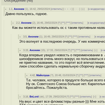
Обсуждение
(45)
1.1
,
Аноним
(
1
), 16:42, 29/02/2024 [
ответить
] [
﹢﹢﹢
] [
· · ·
]
[
↓
] [
к модератору
Давно пользуюсь, годное.
2.2
,
Аноним
(
2
), 16:46, 29/02/2024 [
^
] [
^^
] [
^^^
] [
ответить
]
[
к модератору
Как вы можете использовать ос с таким противным назв
3.5
,
Аноним
(
1
), 16:49, 29/02/2024 [
^
] [
^^
] [
^^^
] [
ответить
]
[
к модер
Это волнует в последнюю очередь. У них коммерчес
3.15
,
Аноним
(
15
), 17:33, 29/02/2024 [
^
] [
^^
] [
^^^
] [
ответить
]
[
↓
] [
к 
Когда впервые увидел новость о переименовании в /
шизофреников очень много вокруг, но пользоваться 
не приятно название, то это портит всё впечатление
лион способен сделать нормальную сборочку андрои
4.42
,
Майклуша
(
?
), 20:48, 01/03/2024 [
^
] [
^^
] [
^^^
] [
ответить
]
Т.е. человек, которого в продукте больше всего
Ну ок. Советского Союза больше нет. Карательн
бросайтесь. Пожалуйста.
3.16
,
BeLord
(
ok
), 17:39, 29/02/2024 [
^
] [
^^
] [
^^^
] [
ответить
]
[
↑
] [
к м
На вкус и цвет все фломастеры разные-))) Мне хо