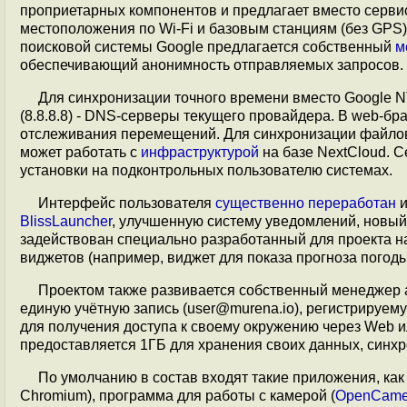
проприетарных компонентов и предлагает вместо серви
местоположения по Wi-Fi и базовым станциям (без GPS) 
поисковой системы Google предлагается собственный
м
обеспечивающий анонимность отправляемых запросов.
Для синхронизации точного времени вместо Google N
(8.8.8.8) - DNS-серверы текущего провайдера. В web-б
отслеживания перемещений. Для синхронизации файлов
может работать c
инфраструктурой
на базе NextCloud. 
установки на подконтрольных пользователю системах.
Интерфейс пользователя
существенно переработан
и
BlissLauncher
, улучшенную систему уведомлений, новый 
задействован специально разработанный для проекта 
виджетов (например, виджет для показа прогноза погоды
Проектом также развивается собственный менеджер 
единую учётную запись (user@murena.io), регистрируем
для получения доступа к своему окружению через Web ил
предоставляется 1ГБ для хранения своих данных, синх
По умолчанию в состав входят такие приложения, как
Chromium), программа для работы с камерой (
OpenCame