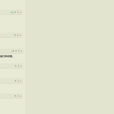
+
–
/
+1
+
–
/
+
–
/
+2
васянов.
+
–
/
+
–
/
+
–
/