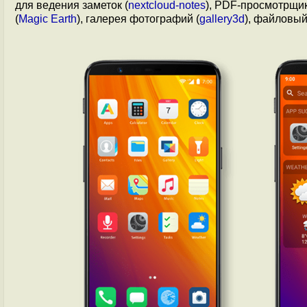
для ведения заметок (
nextcloud-notes
), PDF-просмотрщик
(
Magic Earth
), галерея фотографий (
gallery3d
), файловый