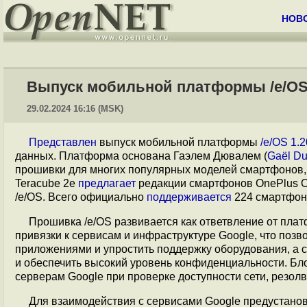
НОВ
Выпуск мобильной платформы /e/OS 
29.02.2024 16:16 (MSK)
Представлен
выпуск мобильной платформы
/e/OS 1.2
данных. Платформа основана Гаэлем Дювалем (
Gaël Du
прошивки для многих популярных моделей смартфонов, а
Teracube 2e
предлагает
редакции смартфонов OnePlus On
/e/OS. Всего официально
поддерживается
224 смартфон
Прошивка /e/OS развивается как ответвление от пла
привязки к сервисам и инфраструктуре Google, что позв
приложениями и упростить поддержку оборудования, а с
и обеспечить высокий уровень конфиденциальности. Бл
серверам Google при проверке доступности сети, резол
Для взаимодействия с сервисами Google предустано