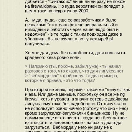
добьется - "синтаксис" вишь ли ни разу не похож
на firewalldрянь. Но куда вероятней он попадет в
шелл таки на некротик-за-2000.
А, ну да, ну да - еще ее разработчикам было
незнакомо "етот ваш фетепе ниправильный и
нимодный и работать через наше чюдо был и
недолжен" - в те годы с таким подходом даже в
уборщицы бы не взяли, а вот у афтырей pf
палучилася.
Хе мне для дома без надобности, да и пользы от
краденого хека ровно ноль.
> Напомню (ты, похоже, забыл уже) - ты начал
разговор с того, что сказал, что для линукса нет
> "вебмордочек" к файрволу. Те два примера,
которые я привёл, - это что тогда?
Про второй не знаю, первый - такой же "линукс" как
и asa. Или даже меньше, поскольку он все же ng
firewall, хоть и уродец, а значит сетевые драйверы
линукса ему тоже без надобности. От линукса он
не использует ровно ничего (потому что оно - г-но)
кроме загружалки-запускалки бинарников. Ну не
самим же еще и это писать, когда вон бесплатное
взятьвзять, и неважно какое - на раз в два года
загрузиться. Вебморда у него ни разу не к