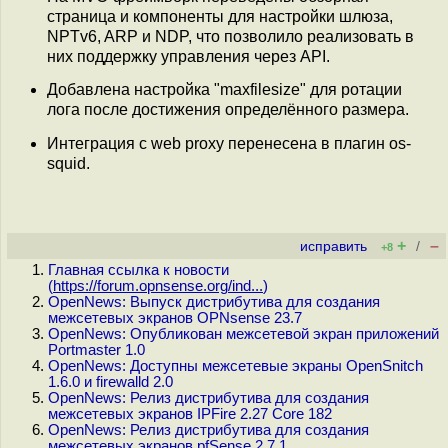
страница и компоненты для настройки шлюза,
NPTv6, ARP и NDP, что позволило реализовать в
них поддержку управления через API.
Добавлена настройка "maxfilesize" для ротации
лога после достижения определённого размера.
Интеграция с web proxy перенесена в плагин os-
squid.
+
–
исправить
/
+8
Главная ссылка к новости
(
https://forum.opnsense.org/ind...
)
OpenNews: Выпуск дистрибутива для создания
межсетевых экранов OPNsense 23.7
OpenNews: Опубликован межсетевой экран приложений
Portmaster 1.0
OpenNews: Доступны межсетевые экраны OpenSnitch
1.6.0 и firewalld 2.0
OpenNews: Релиз дистрибутива для создания
межсетевых экранов IPFire 2.27 Core 182
OpenNews: Релиз дистрибутива для создания
межсетевых экранов pfSense 2.7.1