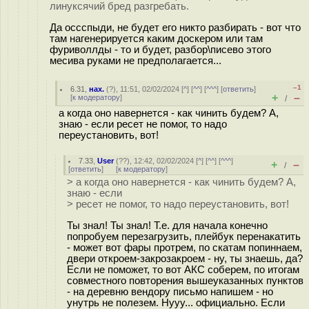
линуксячий бред разгребать.
Да оссспыди, не будет его никто разбирать - вот что
там нагенерируется каким доскером или там
фуриволлды - то и будет, разбор\писево этого
месива руками не предполагается...
–1
6.31
,
нах.
(
?
), 11:51, 02/02/2024 [
^
] [
^^
] [
^^^
] [
ответить
]
+
–
[
к модератору
]
/
а когда оно навернется - как чинить будем? А,
знаю - если ресет не помог, то надо
переустановить, вот!
7.33
,
User
(
??
), 12:42, 02/02/2024 [
^
] [
^^
] [
^^^
]
+
–
/
[
ответить
]
[
к модератору
]
> а когда оно навернется - как чинить будем? А,
знаю - если
> ресет не помог, то надо переустановить, вот!
Ты знал! Ты знал! Т.е. для начала конечно
попробуем перезагрузить, плейбук перенакатить
- может вот фары протрем, по скатам попиннаем,
двери откроем-закрозакроем - ну, ты знаешь, да?
Если не поможет, то вот АКС соберем, по итогам
совместного повторения вышеуказанных пунктов
- на деревню вендору письмо напишем - но
унутрь не полезем. Нууу... официально. Если