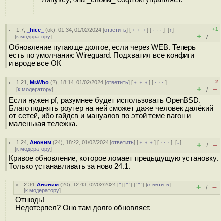
линуксу, она _своим_ софтом управляет.
+1
1.7
,
_hide_
(
ok
), 01:34, 01/02/2024 [
ответить
] [
﹢﹢﹢
] [
· · ·
]
[
↑
]
+
–
[
к модератору
]
/
Обновление пугающе долгое, если через WEB. Теперь
есть по умолчанию Wireguard. Подхватил все конфиги
и вроде все ОК
–2
1.21
,
Mr.Who
(
?
), 18:14, 01/02/2024 [
ответить
] [
﹢﹢﹢
] [
· · ·
]
+
–
[
к модератору
]
/
Если нужен pf, разумнее будет использовать OpenBSD.
Благо поднять роутер на ней сможет даже человек далёкий
от сетей, ибо гайдов и мануалов по этой теме вагон и
маленькая тележка.
1.24
,
Аноним
(
24
), 18:22, 01/02/2024 [
ответить
] [
﹢﹢﹢
] [
· · ·
]
[
↓
]
+
–
/
[
к модератору
]
Кривое обновление, которое ломает предыдущую установку.
Только устанавливать за ново 24.1.
2.34
,
Аноним
(
20
), 12:43, 02/02/2024 [
^
] [
^^
] [
^^^
] [
ответить
]
+
–
/
[
к модератору
]
Отнюдь!
Недотерпел? Оно там долго обновляет.