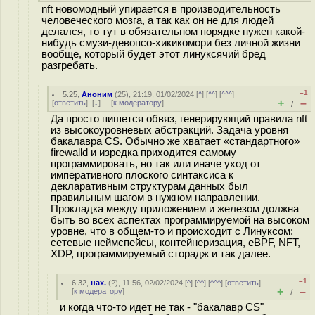
nft новомодный упирается в производительность
человеческого мозга, а так как он не для людей
делался, то тут в обязательном порядке нужен какой-
нибудь смузи-девопсо-хикикомори без личной жизни
вообще, который будет этот линуксячий бред
разгребать.
–1
5.25
,
Аноним
(
25
), 21:19, 01/02/2024 [
^
] [
^^
] [
^^^
]
+
–
[
ответить
]
[
↓
] [
к модератору
]
/
Да просто пишется обвяз, генерирующий правила nft
из высокоуровневых абстракций. Задача уровня
бакалавра CS. Обычно же хватает «стандартного»
firewalld и изредка приходится самому
программировать, но так или иначе уход от
императивного плоского синтаксиса к
декларативным структурам данных был
правильным шагом в нужном направлении.
Прокладка между приложением и железом должна
быть во всех аспектах программируемой на высоком
уровне, что в общем-то и происходит с Линуксом:
сетевые неймспейсы, контейнеризация, eBPF, NFT,
XDP, программируемый сторадж и так далее.
–1
6.32
,
нах.
(
?
), 11:56, 02/02/2024 [
^
] [
^^
] [
^^^
] [
ответить
]
+
–
[
к модератору
]
/
и когда что-то идет не так - "бакалавр CS"