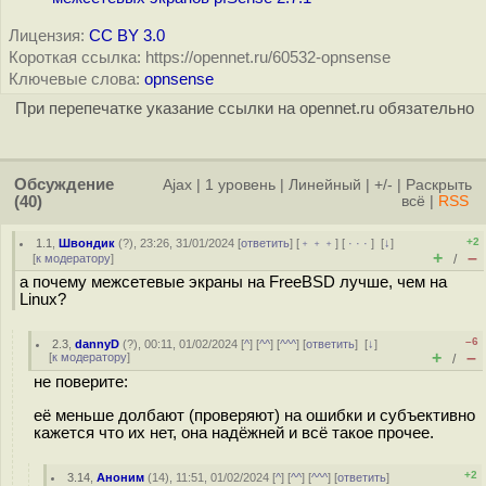
Лицензия:
CC BY 3.0
Короткая ссылка: https://opennet.ru/60532-opnsense
Ключевые слова:
opnsense
При перепечатке указание ссылки на opennet.ru обязательно
Обсуждение
Ajax
|
1 уровень
|
Линейный
|
+/-
|
Раскрыть
(40)
всё
|
RSS
+2
1.1
,
Швондик
(
?
), 23:26, 31/01/2024 [
ответить
] [
﹢﹢﹢
] [
· · ·
]
[
↓
]
+
–
[
к модератору
]
/
а почему межсетевые экраны на FreeBSD лучше, чем на
Linux?
–6
2.3
,
dannyD
(
?
), 00:11, 01/02/2024 [
^
] [
^^
] [
^^^
] [
ответить
]
[
↓
]
+
–
[
к модератору
]
/
не поверите:
её меньше долбают (проверяют) на ошибки и субъективно
кажется что их нет, она надёжней и всё такое прочее.
+2
3.14
,
Аноним
(
14
), 11:51, 01/02/2024 [
^
] [
^^
] [
^^^
] [
ответить
]