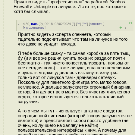
Приятно видеть "профессионала" за работой. Sophos
Firewall и Untangle на линуксе. И это те, про которые я
хотя бы слышал.
+1
4.30
,
нах.
(
?
), 09:18, 02/02/2024 [
^
] [
^^
] [
^^^
] [
ответить
]
+
–
[
к модератору
]
/
Приятно видеть эксперта опеннета, который
тщательно подсчитывает что там на линуксе из того
что даже не увидит никогда.
Я тебе больше скажу - та самая коробка за пять тыщ
бу (и я все же решил купить пока их раздают почти
бесплатно - так, чисто поностальгировать, пользы от
нее сегодня ноль) - тоже линукс, и на него неленивым
и рукастым даже удавалось взглянуть изнутри...
только вот от линукса там - драйверы сетевух.
Поскольку для пакетного фильтра это, мягко говоря,
неглавное. А дальше запускается огромный бинарник,
который и делает всю магию. Без участия линуксного
ведра, которое используется только как халявный
загрузчик.
А то о чем мы тут - использует штатные средства
операционной системы (которой linoops разумеется не
является) и представляет собой просто удобные (не
очень, но лучшего на халяву не найти)
пользовательские интерфейсы к ним. А почему для
вашей их нет - спроси у себя, ты ж эксперт.