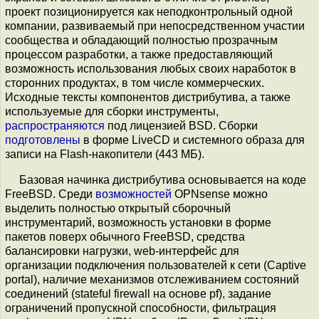
проект позиционируется как неподконтрольный одной
компании, развиваемый при непосредственном участии
сообщества и обладающий полностью прозрачным
процессом разработки, а также предоставляющий
возможность использования любых своих наработок в
сторонних продуктах, в том числе коммерческих.
Исходные тексты компонентов дистрибутива, а также
используемые для сборки инструменты,
распространяются
под лицензией BSD. Сборки
подготовлены
в форме LiveCD и системного образа для
записи на Flash-накопители (443 МБ).
Базовая начинка дистрибутива основывается на коде
FreeBSD. Среди
возможностей
OPNsense можно
выделить полностью открытый сборочный
инструментарий, возможность установки в форме
пакетов поверх обычного FreeBSD, средства
балансировки нагрузки, web-интерфейс для
организации подключения пользователей к сети (Captive
portal), наличие механизмов отслеживанием состояний
соединений (stateful firewall на основе pf), задание
ограничений пропускной способности, фильтрация