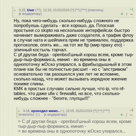
+1
3.15
,
User
(
??
), 12:20, 01/02/2024 [
^
] [
^^
] [
^^^
] [
ответить
]
+
–
[
к модератору
]
/
Ну, пока чего-нибудь сколько-нибудь сложного не
попробуешь сделать - все хорошо, да. Плоская
простыня со skipto на нескольких интерфейсах быстро
начинает вымораживать даже создателя, а трафик флоу
в случае ната и шейпинга прям не тривиален, поддержка
протоколов, опять же... на тот же ftp (мир праху его) -
эпичный костыль торчал.
С pf другая беда - openbsd'шный хорош всем, кроме тыр-
дыр-пыр-форманса, емнип - во времена оны в
однопоточку жОско упирался, а фрибыздышный в этом
плане как бы не полностью расшит - но с "апстримом"
основательно так разошелся уже лет не вспомню,
сколько назад, что может вызывать изрядное жжение
пониже спины.
КМК в простых случаях сильно лучше, что ip, что nf-
tables, что даже ufw с firewalld, но все, что сколько-
нибудь сложнее - "бегите, глупцы!!!"
–2
4.16
,
крокодил мимо..
(-), 16:05, 01/02/2024 [
^
] [
^^
] [
^^^
]
+
–
[
ответить
]
[
↓
] [
к модератору
]
/
> С pf другая беда - openbsd'шный хорош всем, кроме
тыр-дыр-пыр-форманса, емнип -
> во времена оны в однопоточку жОско упирался...