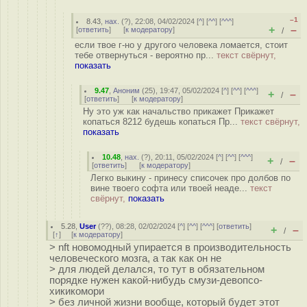
–1
8.43
,
нах.
(
?
), 22:08, 04/02/2024 [
^
] [
^^
] [
^^^
]
+
–
[
ответить
]
[
к модератору
]
/
если твое г-но у другого человека ломается, стоит
тебе отвернуться - вероятно пр...
текст свёрнут,
показать
9.47
,
Аноним
(
25
), 19:47, 05/02/2024 [
^
] [
^^
] [
^^^
]
+
–
/
[
ответить
]
[
к модератору
]
Ну это уж как начальство прикажет Прикажет
копаться 8212 будешь копаться Пр...
текст свёрнут,
показать
10.48
,
нах.
(
?
), 20:11, 05/02/2024 [
^
] [
^^
] [
^^^
]
+
–
/
[
ответить
]
[
к модератору
]
Легко выкину - принесу списочек про долбов по
вине твоего софта или твоей неаде...
текст
свёрнут,
показать
5.28
,
User
(
??
), 08:28, 02/02/2024 [
^
] [
^^
] [
^^^
] [
ответить
]
+
–
/
[
↑
] [
к модератору
]
> nft новомодный упирается в производительность
человеческого мозга, а так как он не
> для людей делался, то тут в обязательном
порядке нужен какой-нибудь смузи-девопсо-
хикикомори
> без личной жизни вообще, который будет этот