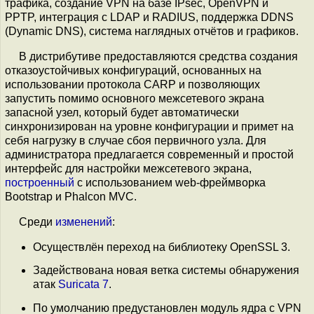
трафика, создание VPN на базе IPsec, OpenVPN и
PPTP, интеграция с LDAP и RADIUS, поддержка DDNS
(Dynamic DNS), система наглядных отчётов и графиков.
В дистрибутиве предоставляются средства создания
отказоустойчивых конфигураций, основанных на
использовании протокола CARP и позволяющих
запустить помимо основного межсетевого экрана
запасной узел, который будет автоматически
синхронизирован на уровне конфигурации и примет на
себя нагрузку в случае сбоя первичного узла. Для
администратора предлагается современный и простой
интерфейс для настройки межсетевого экрана,
построенный
с использованием web-фреймворка
Bootstrap и Phalcon MVC.
Среди
изменений
:
Осуществлён переход на библиотеку OpenSSL 3.
Задействована новая ветка системы обнаружения
атак
Suricata 7
.
По умолчанию предустановлен модуль ядра с VPN