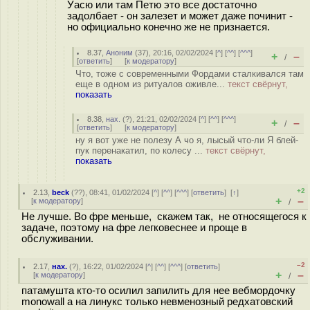
Уасю или там Петю это все достаточно
задолбает - он залезет и может даже починит -
но официально конечно же не признается.
8.37
,
Аноним
(
37
), 20:16, 02/02/2024 [
^
] [
^^
] [
^^^
]
+
–
/
[
ответить
]
[
к модератору
]
Что, тоже с современными Фордами сталкивался там
еще в одном из ритуалов оживле...
текст свёрнут,
показать
8.38
,
нах.
(
?
), 21:21, 02/02/2024 [
^
] [
^^
] [
^^^
]
+
–
/
[
ответить
]
[
к модератору
]
ну я вот уже не полезу А чо я, лысый что-ли Я блей-
пук перенакатил, по колесу ...
текст свёрнут,
показать
+2
2.13
,
beck
(
??
), 08:41, 01/02/2024 [
^
] [
^^
] [
^^^
] [
ответить
]
[
↑
]
+
–
[
к модератору
]
/
Не лучше. Во фре меньше, скажем так, не относящегося к
задаче, поэтому на фре легковеснее и проще в
обслуживании.
–2
2.17
,
нах.
(
?
), 16:22, 01/02/2024 [
^
] [
^^
] [
^^^
] [
ответить
]
+
–
[
к модератору
]
/
патамушта кто-то осилил запилить для нее вебмордочку
monowall а на линукс только невменозный редхатовский