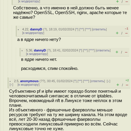
+
–
[
к модератору
]
/
Собственно, а что именно в ней должно быть менее
надёжно? OpenSSL, OpenSSH, nginx, apache которые те
же самые?
–1
4.22
,
dannyD
(
?
), 18:19, 01/02/2024 [
^
] [
^^
] [
^^^
] [
ответить
]
+
–
[
к модератору
]
/
а в ядре ничего нету?
5.36
,
dannyD
(
?
), 18:41, 02/02/2024 [
^
] [
^^
] [
^^^
] [
ответить
]
+
–
/
[
к модератору
]
в ядре ничего нет.
расходимся, спим спокойно.
+2
2.5
,
anonymous
(
??
), 00:45, 01/02/2024 [
^
] [
^^
] [
^^^
] [
ответить
]
[
↓
]
+
–
[
↑
] [
к модератору
]
/
Субъективно pf и ipfw имеют гораздо более понятный и
человекочитаемый синтаксис в отличие от iptables.
Впрочем, новомодный nft в Линуксе тоже неплох в этом
плане.
Из объективного - фряшечные фаерволлы меньше
ресурсов требуют на ту же ширину канала. На этом вроде
всё, лет 20-30 назад фряшечные фаерволлы
превосходили линуксовый примерно во всём. Сейчас
линуксовые точно не хуже.