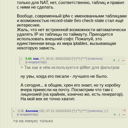
только для NAT, нет, соответственно, таблиц и правил
с ними не сделать.
Вообще, современный ipfw с именованными таблицами
и возможностью record-state без check-state стал ещё
интереснее.
Жаль, что нет встроенной возможности автоматически
удалять IP из таблицы по таймауту. Приходится
использовать внешний софт. Пожалуй, это
единственная вещь из мира iptables, вызывающая
некоторую зависть.
5.44
,
нах.
(
?
), 00:41, 05/02/2024 [
^
] [
^^
] [
^^^
] [
ответить
]
+
–
/
[
к модератору
]
> Так как в нём используется ipfilter для фильтров
ну увы, когда его писали - лучшего не было.
А сегодня... в общем, хрен его знает, но ту коробку
вчера принесли на почту. Посмотрим что там с
лицензией (на крайняк, конечно же, есть генератор).
На мой век ее точно хватит.
–1
3.26
,
Аноним
(
26
), 07:13, 02/02/2024 [
^
] [
^^
] [
^^^
] [
ответить
]
[
↑
]
+
–
[
к модератору
]
/
>а на линукс только