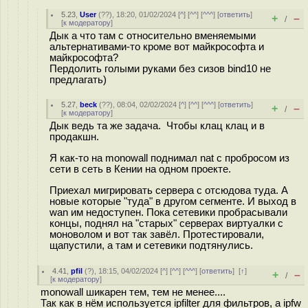
5.23
,
User
(
??
), 18:20, 01/02/2024 [
^
] [
^^
] [
^^^
] [
ответить
]
+
–
/
[
к модератору
]
Дык а что там с относительно вменяемыми
альтернативами-то кроме вот майкрософта и
майкрософта?
Пердолить голыми руками без сизов bind10 не
предлагать)
5.27
,
beck
(
??
), 08:04, 02/02/2024 [
^
] [
^^
] [
^^^
] [
ответить
]
+
–
/
[
к модератору
]
Дык ведь та же задача. Чтобы клац клац и в
продакшн.
Я как-то на monowall поднимал nat с пробросом из
сети в сеть в Кении на одном проекте.
Приехал мигрировать сервера с отсюдова туда. А
новые которые "туда" в другом сегменте. И выход в
wan им недоступен. Пока сетевики пробрасывали
концы, поднял на "старых" серверах виртуалки с
моноволом и вот так завёл. Протестировали,
щапустили, а там и сетевики подтянулись.
4.41
,
pfil
(
?
), 18:15, 04/02/2024 [
^
] [
^^
] [
^^^
] [
ответить
]
[
↑
]
+
–
/
[
к модератору
]
monowall шикарен тем, тем не менее....
Так как в нём используется ipfilter для фильтров, а ipfw