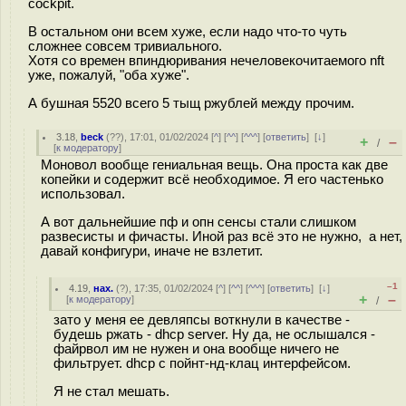
cockpit.
В остальном они всем хуже, если надо что-то чуть
сложнее совсем тривиального.
Хотя со времен впиндюривания нечеловекочитаемого nft
уже, пожалуй, "оба хуже".
А бушная 5520 всего 5 тыщ ржублей между прочим.
3.18
,
beck
(
??
), 17:01, 01/02/2024 [
^
] [
^^
] [
^^^
] [
ответить
]
[
↓
]
+
–
/
[
к модератору
]
Моновол вообще гениальная вещь. Она проста как две
копейки и содержит всё необходимое. Я его частенько
использовал.
А вот дальнейшие пф и опн сенсы стали слишком
развесисты и фичасты. Иной раз всё это не нужно, а нет,
давай конфигури, иначе не взлетит.
–1
4.19
,
нах.
(
?
), 17:35, 01/02/2024 [
^
] [
^^
] [
^^^
] [
ответить
]
[
↓
]
+
–
[
к модератору
]
/
зато у меня ее девляпсы воткнули в качестве -
будешь ржать - dhcp server. Ну да, не ослышался -
файрвол им не нужен и она вообще ничего не
фильтрует. dhcp с пойнт-нд-клац интерфейсом.
Я не стал мешать.