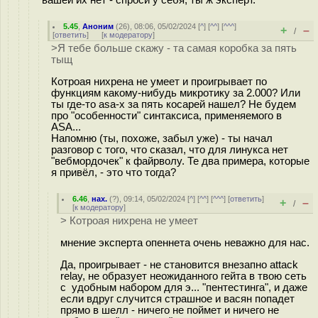
5.45
,
Аноним
(
26
), 08:06, 05/02/2024 [
^
] [
^^
] [
^^^
]
+
–
/
[
ответить
]
[
к модератору
]
>Я тебе больше скажу - та самая коробка за пять
тыщ
Котроая нихрена не умеет и проигрывает по
функциям какому-нибудь микротику за 2.000? Или
ты где-то asa-x за пять косарей нашел? Не будем
про "особенности" синтаксиса, применяемого в
ASA...
Напомню (ты, похоже, забыл уже) - ты начал
разговор с того, что сказал, что для линукса нет
"вебмордочек" к файрволу. Те два примера, которые
я привёл, - это что тогда?
6.46
,
нах.
(
?
), 09:14, 05/02/2024 [
^
] [
^^
] [
^^^
] [
ответить
]
+
–
/
[
к модератору
]
> Котроая нихрена не умеет
мнение эксперта опеннета очень неважно для нас.
Да, проигрывает - не становится внезапно attack
relay, не образует неожиданного гейта в твою сеть
с удобным набором для э... "пентестинга", и даже
если вдруг случится страшное и васян попадет
прямо в шелл - ничего не поймет и ничего не