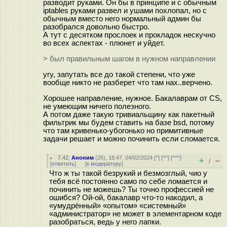
разводит руками. Он бы в принципе и с обычным
iptables руками развел и ушами похлопал, но с
обычным вместо него нормальный админ бы
разобрался довольно быстро.
А тут с десятком прослоек и прокладок нескучно
во всех аспектах - плюнет и уйдет.
> был правильным шагом в нужном направлении
угу, запутать все до такой степени, что уже
вообще никто не разберет что там нах..верчено.
Хорошее направление, нужное. Бакалаврам от CS,
не умеющим ничего полезного.
А потом даже такую тривиальщину как пакетный
фильтрик мы будем ставить на базе bsd, потому
что там кривенько-убогонько но примитивные
задачи решает и можно починить если сломается.
7.42
,
Аноним
(
25
), 18:47, 04/02/2024 [
^
] [
^^
] [
^^^
]
+
–
/
[
ответить
]
[
к модератору
]
Что ж ты такой безрукий и безмозглый, чио у
тебя всё постоянно само по себе ломается и
починить не можешь? Ты точно профессией не
ошибся? Ой-ой, бакалавр что-то накодил, а
«умудрённый» «опытом» «системный»
«администратор» не может в элементарном коде
разобраться, ведь у него лапки.