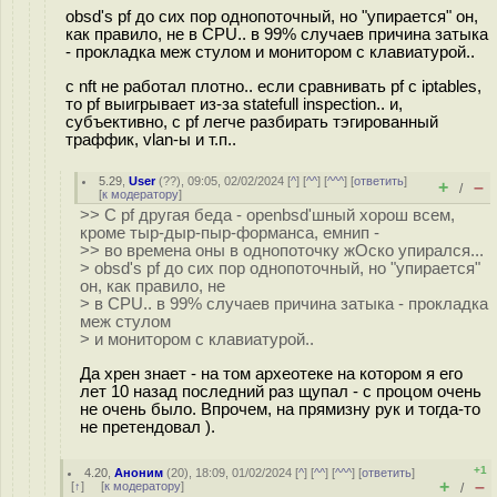
obsd's pf до сих пор однопоточный, но "упирается" он,
как правило, не в CPU.. в 99% случаев причина затыка
- прокладка меж стулом и монитором с клавиатурой..
c nft не работал плотно.. если сравнивать pf с iptables,
то pf выигрывает из-за statefull inspection.. и,
субъективно, с pf легче разбирать тэгированный
траффик, vlan-ы и т.п..
5.29
,
User
(
??
), 09:05, 02/02/2024 [
^
] [
^^
] [
^^^
] [
ответить
]
+
–
/
[
к модератору
]
>> С pf другая беда - openbsd'шный хорош всем,
кроме тыр-дыр-пыр-форманса, емнип -
>> во времена оны в однопоточку жОско упирался...
> obsd's pf до сих пор однопоточный, но "упирается"
он, как правило, не
> в CPU.. в 99% случаев причина затыка - прокладка
меж стулом
> и монитором с клавиатурой..
Да хрен знает - на том археотеке на котором я его
лет 10 назад последний раз щупал - с процом очень
не очень было. Впрочем, на прямизну рук и тогда-то
не претендовал ).
+1
4.20
,
Аноним
(
20
), 18:09, 01/02/2024 [
^
] [
^^
] [
^^^
] [
ответить
]
+
–
[
↑
] [
к модератору
]
/