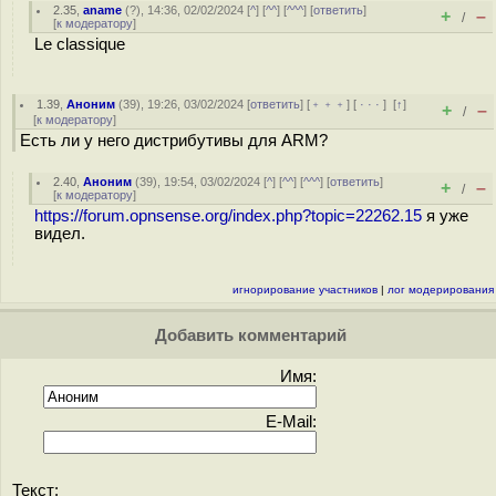
2.35
,
aname
(
?
), 14:36, 02/02/2024 [
^
] [
^^
] [
^^^
] [
ответить
]
+
–
/
[
к модератору
]
Le classique
1.39
,
Аноним
(
39
), 19:26, 03/02/2024 [
ответить
] [
﹢﹢﹢
] [
· · ·
]
[
↑
]
+
–
/
[
к модератору
]
Есть ли у него дистрибутивы для ARM?
2.40
,
Аноним
(
39
), 19:54, 03/02/2024 [
^
] [
^^
] [
^^^
] [
ответить
]
+
–
/
[
к модератору
]
https://forum.opnsense.org/index.php?topic=22262.15
я уже
видел.
игнорирование участников
|
лог модерирования
Добавить комментарий
Имя:
E-Mail:
Текст: