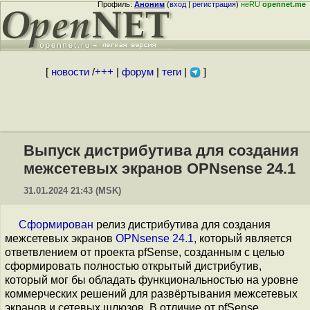
Профиль:
Аноним
(
вход
|
регистрация
)
неRU
opennet.me
[
новости
/
+++
|
форум
|
теги
|
]
Выпуск дистрибутива для создания
межсетевых экранов OPNsense 24.1
31.01.2024 21:43 (MSK)
Сформирован
релиз дистрибутива для создания
межсетевых экранов
OPNsense 24.1
, который является
ответвлением от проекта pfSense, созданным с целью
сформировать полностью открытый дистрибутив,
который мог бы обладать функциональностью на уровне
коммерческих решений для развёртывания межсетевых
экранов и сетевых шлюзов. В отличие от pfSense,