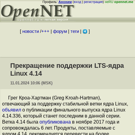
Профиль:
Аноним
(
вход
|
регистрация
)
неRU
opennet.me
[
новости
/
+++
|
форум
|
теги
|
]
Прекращение поддержки LTS-ядра
Linux 4.14
11.01.2024 10:06 (MSK)
Грег Кроа-Хартман (Greg Kroah-Hartman),
отвечающий за поддержку стабильной ветки ядра Linux,
объявил
о публикации финального выпуска ядра Linux
4.14.336, который станет последним в данной серии.
Ветка 4.14 была
опубликована
в ноябре 2017 года и
сопровождалась 6 лет. Продукты, поставляемые с
ядром 4.14, рекомендуется перевести на более