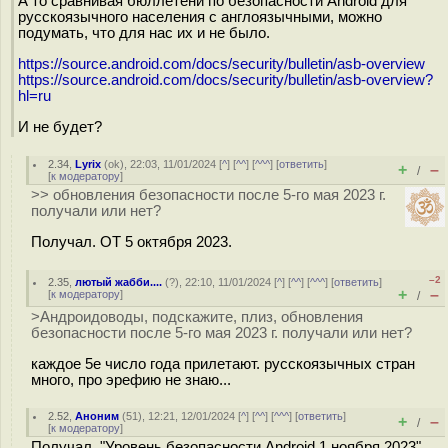
А то сравнивая бюллетени по безопасности Android для
русскоязычного населения с англоязычными, можно
подумать, что для нас их и не было.
https://source.android.com/docs/security/bulletin/asb-overview
https://source.android.com/docs/security/bulletin/asb-overview?
hl=ru
И не будет?
2.34
,
Lyrix
(
ok
), 22:03, 11/01/2024 [
^
] [
^^
] [
^^^
] [
ответить
]
+
–
/
[
к модератору
]
>> обновления безопасности после 5-го мая 2023 г.
получали или нет?
Получал. ОТ 5 октября 2023.
–2
2.35
,
лютый жабби....
(
?
), 22:10, 11/01/2024 [
^
] [
^^
] [
^^^
] [
ответить
]
+
–
[
к модератору
]
/
>Андроидоводы, подскажите, плиз, обновления
безопасности после 5-го мая 2023 г. получали или нет?
каждое 5е число года прилетают. русскоязычных стран
много, про эрефию не знаю...
2.52
,
Аноним
(
51
), 12:21, 12/01/2024 [
^
] [
^^
] [
^^^
] [
ответить
]
+
–
/
[
к модератору
]
Получал. "Уровень безопасности Android 1 ноября 2023".