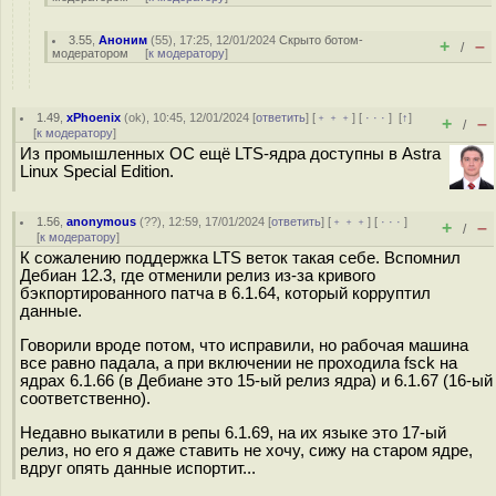
3.55
,
Аноним
(
55
), 17:25, 12/01/2024
Скрыто ботом-
+
–
/
модератором
[
к модератору
]
1.49
,
xPhoenix
(
ok
), 10:45, 12/01/2024 [
ответить
] [
﹢﹢﹢
] [
· · ·
]
[
↑
]
+
–
/
[
к модератору
]
Из промышленных ОС ещё LTS-ядра доступны в Astra
Linux Special Edition.
1.56
,
anonymous
(
??
), 12:59, 17/01/2024 [
ответить
] [
﹢﹢﹢
] [
· · ·
]
+
–
/
[
к модератору
]
К сожалению поддержка LTS веток такая себе. Вспомнил
Дебиан 12.3, где отменили релиз из-за кривого
бэкпортированного патча в 6.1.64, который корруптил
данные.
Говорили вроде потом, что исправили, но рабочая машина
все равно падала, а при включении не проходила fsck на
ядрах 6.1.66 (в Дебиане это 15-ый релиз ядра) и 6.1.67 (16-ый
соответственно).
Недавно выкатили в репы 6.1.69, на их языке это 17-ый
релиз, но его я даже ставить не хочу, сижу на старом ядре,
вдруг опять данные испортит...