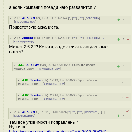
а если компания позади него развалится ?
2.13
,
Аноним
(
2
), 12:37, 11/01/2024 [
^
] [
^^
] [
^^^
] [
ответить
]
+
–
/
[
к модератору
]
Приветствую арканиста.
2.17
,
Zenitur
(
ok
), 13:59, 11/01/2024 [
^
] [
^^
] [
^^^
] [
ответить
]
[
↓
]
+
–
/
[
к модератору
]
Может 2.6.32? Кстати, а где скачать актуальные
патчи?
3.60
,
Аноним
(
60
), 09:43, 06/11/2024
Скрыто ботом-
+
–
/
модератором
[
к модератору
]
4.61
,
Zenitur
(
ok
), 17:13, 12/11/2024
Скрыто ботом-
+
–
/
модератором
[
к модератору
]
4.62
,
Zenitur
(
ok
), 20:16, 17/11/2024
Скрыто ботом-
+
–
/
модератором
[
к модератору
]
–1
2.32
,
Аноним
(
-
), 21:19, 11/01/2024 [
^
] [
^^
] [
^^^
] [
ответить
]
[
↑
]
+
–
[
к модератору
]
/
Там все уязвимости исправлены?
Ну типа
https://www.cvedetails.com/cve/CVE-2018-20836/