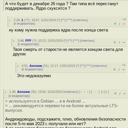
А что будет в декабре 26 года ? Там типа всё перестанут
поддерживать. Ядро скуксится ?
+4
2.29
,
1
(
??
), 18:47, 11/01/2024 [
^
] [
^^
] [
^^^
] [
ответить
]
+
–
[
к модератору
]
/
ну кому нужна поддержка ядра после конца света
3.46
,
FFF
(
?
), 10:23, 12/01/2024 [
^
] [
^^
] [
^^^
] [
ответить
]
+
–
/
[
к модератору
]
Твоя смepть от старости не является концом света для
других
+2
4.51
,
Аноним
(
51
), 12:17, 12/01/2024 [
^
] [
^^
] [
^^^
] [
ответить
]
+
–
[
к модератору
]
/
Это недоказуемо
1.30
,
Аноним
(
30
), 19:00, 11/01/2024 [
ответить
] [
﹢﹢﹢
] [
· · ·
]
[
↓
] [
↑
]
+
–
/
[
к модератору
]
> используется в Debian ... и в Android ...
> ... рекомендуется перевести на более актуальные LTS-
выпуски.
Андроидоводы, подскажите, плиз, обновления безопасности
после 5-го мая 2023 г. получали или нет?