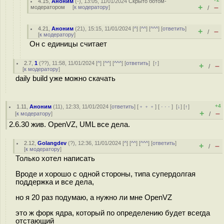
4.15
,
Аноним
(
-
), 13:05, 11/01/2024
Скрыто ботом-
+
–
модератором
[
к модератору
]
/
4.21
,
Аноним
(
21
), 15:15, 11/01/2024 [
^
] [
^^
] [
^^^
] [
ответить
]
+
–
/
[
к модератору
]
Он с единицы считает
2.7
,
1
(
??
), 11:58, 11/01/2024 [
^
] [
^^
] [
^^^
] [
ответить
]
[
↑
]
+
–
/
[
к модератору
]
daily build уже можно скачать
+4
1.11
,
Аноним
(
11
), 12:33, 11/01/2024 [
ответить
] [
﹢﹢﹢
] [
· · ·
]
[
↓
] [
↑
]
+
–
[
к модератору
]
/
2.6.30 жив. OpenVZ, UML все дела.
2.12
,
Golangdev
(
?
), 12:36, 11/01/2024 [
^
] [
^^
] [
^^^
] [
ответить
]
+
–
/
[
к модератору
]
Только хотел написать
Вроде и хорошо с одной стороны, типа супердолгая
поддержка и все дела,
но я 20 раз подумаю, а нужно ли мне OpenVZ
это ж форк ядра, который по определению будет всегда
отстающий