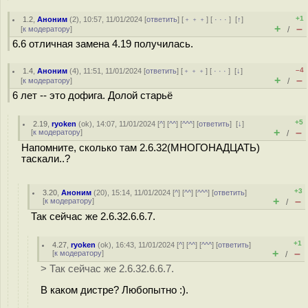
+1
1.2
,
Аноним
(
2
), 10:57, 11/01/2024 [
ответить
] [
﹢﹢﹢
] [
· · ·
]
[
↑
]
+
–
[
к модератору
]
/
6.6 отличная замена 4.19 получилась.
–4
1.4
,
Аноним
(
4
), 11:51, 11/01/2024 [
ответить
] [
﹢﹢﹢
] [
· · ·
]
[
↓
]
+
–
[
к модератору
]
/
6 лет -- это дофига. Долой старьё
+5
2.19
,
ryoken
(
ok
), 14:07, 11/01/2024 [
^
] [
^^
] [
^^^
] [
ответить
]
[
↓
]
+
–
[
к модератору
]
/
Напомните, сколько там 2.6.32(МНОГОНАДЦАТЬ)
таскали..?
+3
3.20
,
Аноним
(
20
), 15:14, 11/01/2024 [
^
] [
^^
] [
^^^
] [
ответить
]
+
–
[
к модератору
]
/
Так сейчас же 2.6.32.6.6.7.
+1
4.27
,
ryoken
(
ok
), 16:43, 11/01/2024 [
^
] [
^^
] [
^^^
] [
ответить
]
+
–
[
к модератору
]
/
> Так сейчас же 2.6.32.6.6.7.
В каком дистре? Любопытно :).