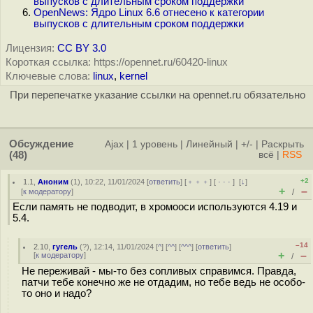
выпусков с длительным сроком поддержки
OpenNews: Ядро Linux 6.6 отнесено к категории
выпусков с длительным сроком поддержки
Лицензия:
CC BY 3.0
Короткая ссылка: https://opennet.ru/60420-linux
Ключевые слова:
linux
,
kernel
При перепечатке указание ссылки на opennet.ru обязательно
Обсуждение
Ajax
|
1 уровень
|
Линейный
|
+/-
|
Раскрыть
(48)
всё
|
RSS
+2
1.1
,
Аноним
(
1
), 10:22, 11/01/2024 [
ответить
] [
﹢﹢﹢
] [
· · ·
]
[
↓
]
+
–
[
к модератору
]
/
Если память не подводит, в хромооси используются 4.19 и
5.4.
–14
2.10
,
гугель
(
?
), 12:14, 11/01/2024 [
^
] [
^^
] [
^^^
] [
ответить
]
+
–
[
к модератору
]
/
Не переживай - мы-то без сопливых справимся. Правда,
патчи тебе конечно же не отдадим, но тебе ведь не особо-
то оно и надо?