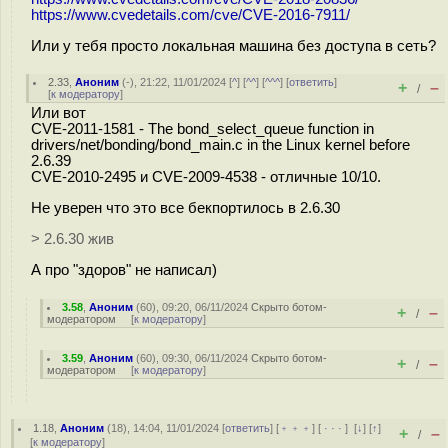
https://www.cvedetails.com/cve/CVE-2016-7911/
Или у тебя просто локальная машина без доступа в сеть?
2.33
,
Аноним
(
-
), 21:22, 11/01/2024 [
^
] [
^^
] [
^^^
] [
ответить
]
+
–
/
[
к модератору
]
Или вот
CVE-2011-1581 - The bond_select_queue function in
drivers/net/bonding/bond_main.c in the Linux kernel before
2.6.39
CVE-2010-2495 и CVE-2009-4538 - отличные 10/10.
Не уверен что это все бекпортилось в 2.6.30
> 2.6.30 жив
А про "здоров" не написал)
3.58
,
Аноним
(
60
), 09:20, 06/11/2024
Скрыто ботом-
+
–
/
модератором
[
к модератору
]
3.59
,
Аноним
(
60
), 09:30, 06/11/2024
Скрыто ботом-
+
–
/
модератором
[
к модератору
]
1.18
,
Аноним
(
18
), 14:04, 11/01/2024 [
ответить
] [
﹢﹢﹢
] [
· · ·
]
[
↓
] [
↑
]
+
–
/
[
к модератору
]