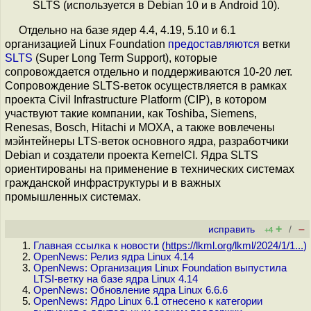
SLTS (используется в Debian 10 и в Android 10).
Отдельно на базе ядер 4.4, 4.19, 5.10 и 6.1
организацией Linux Foundation
предоставляются
ветки
SLTS
(Super Long Term Support), которые
сопровождается отдельно и поддерживаются 10-20 лет.
Сопровождение SLTS-веток осуществляется в рамках
проекта Civil Infrastructure Platform (CIP), в котором
участвуют такие компании, как Toshiba, Siemens,
Renesas, Bosch, Hitachi и MOXA, а также вовлечены
мэйнтейнеры LTS-веток основного ядра, разработчики
Debian и создатели проекта KernelCI. Ядра SLTS
ориентированы на применение в технических системах
гражданской инфраструктуры и в важных
промышленных системах.
+
–
исправить
/
+4
Главная ссылка к новости (
https://lkml.org/lkml/2024/1/1...
)
OpenNews: Релиз ядра Linux 4.14
OpenNews: Организация Linux Foundation выпустила
LTSI-ветку на базе ядра Linux 4.14
OpenNews: Обновление ядра Linux 6.6.6
OpenNews: Ядро Linux 6.1 отнесено к категории