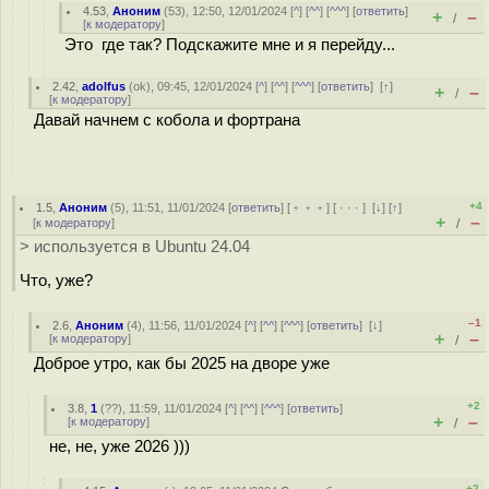
4.53
,
Аноним
(
53
), 12:50, 12/01/2024 [
^
] [
^^
] [
^^^
] [
ответить
]
+
–
/
[
к модератору
]
Это где так? Подскажите мне и я перейду...
2.42
,
adolfus
(
ok
), 09:45, 12/01/2024 [
^
] [
^^
] [
^^^
] [
ответить
]
[
↑
]
+
–
/
[
к модератору
]
Давай начнем с кобола и фортрана
+4
1.5
,
Аноним
(
5
), 11:51, 11/01/2024 [
ответить
] [
﹢﹢﹢
] [
· · ·
]
[
↓
] [
↑
]
+
–
[
к модератору
]
/
> используется в Ubuntu 24.04
Что, уже?
–1
2.6
,
Аноним
(
4
), 11:56, 11/01/2024 [
^
] [
^^
] [
^^^
] [
ответить
]
[
↓
]
+
–
[
к модератору
]
/
Доброе утро, как бы 2025 на дворе уже
+2
3.8
,
1
(
??
), 11:59, 11/01/2024 [
^
] [
^^
] [
^^^
] [
ответить
]
+
–
[
к модератору
]
/
не, не, уже 2026 )))
+2