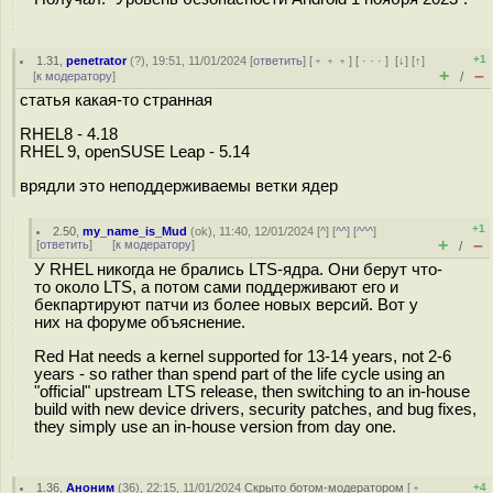
+1
1.31
,
penetrator
(
?
), 19:51, 11/01/2024 [
ответить
] [
﹢﹢﹢
] [
· · ·
]
[
↓
] [
↑
]
+
–
[
к модератору
]
/
статья какая-то странная
RHEL8 - 4.18
RHEL 9, openSUSE Leap - 5.14
врядли это неподдерживаемы ветки ядер
+1
2.50
,
my_name_is_Mud
(
ok
), 11:40, 12/01/2024 [
^
] [
^^
] [
^^^
]
+
–
[
ответить
]
[
к модератору
]
/
У RHEL никогда не брались LTS-ядра. Они берут что-
то около LTS, а потом сами поддерживают его и
бекпартируют патчи из более новых версий. Вот у
них на форуме объяснение.
Red Hat needs a kernel supported for 13-14 years, not 2-6
years - so rather than spend part of the life cycle using an
"official" upstream LTS release, then switching to an in-house
build with new device drivers, security patches, and bug fixes,
they simply use an in-house version from day one.
1.36
,
Аноним
(
36
), 22:15, 11/01/2024
Скрыто ботом-модератором
[
﹢
+4